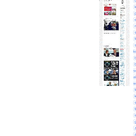
k
s
a
w
k
t