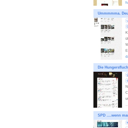
h
Ummmmma. Deut
K
ü
W
E
d
Die Hungersfluch
N
C
u
SPD ….wenn man 