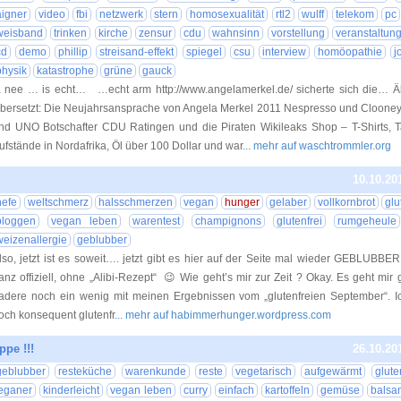
aigner
video
fbi
netzwerk
stern
homosexualität
rtl2
wulff
telekom
pc
weisband
trinken
kirche
zensur
cdu
wahnsinn
vorstellung
veranstaltun
cd
demo
phillip
streisand-effekt
spiegel
csu
interview
homöopathie
j
physik
katastrophe
grüne
gauck
a nee … is echt… …echt arm http://www.angelamerkel.de/ sicherte sich die… Ähn
bersetzt: Die Neujahrsansprache von Angela Merkel 2011 Nespresso und Cloone
nd UNO Botschafter CDU Ratingen und die Piraten Wikileaks Shop – T-Shirts, 
ufstände in Nordafrika, Öl über 100 Dollar und war
... mehr auf waschtrommler.org
10.10.20
hefe
weltschmerz
halsschmerzen
vegan
hunger
gelaber
vollkornbrot
glu
bloggen
vegan leben
warentest
champignons
glutenfrei
rumgeheule
weizenallergie
geblubber
lso, jetzt ist es soweit…. jetzt gibt es hier auf der Seite mal wieder GEBLUBBE
anz offiziell, ohne „Alibi-Rezept“ 😉 Wie geht’s mir zur Zeit ? Okay. Es geht mir
adere noch ein wenig mit meinen Ergebnissen vom „glutenfreien September“. 
och konsequent glutenfr
... mehr auf habimmerhunger.wordpress.com
ppe !!!
26.10.20
geblubber
resteküche
warenkunde
reste
vegetarisch
aufgewärmt
glute
eganer
kinderleicht
vegan leben
curry
einfach
kartoffeln
gemüse
balsa