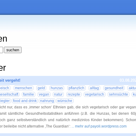
en
er
eit vergeht!
03.08.20
leisch
menschen
geld
hunzas
pflanzlich
alltag
gesundheit
aktu
gesellschaft
familie
vegan
natur
rezepte
vegetarisch
sehnsüchte
ku
ziegler
food and drink
nahrung
wünsche
icht nur, dass es ‚immer schon‘ Ethnien gab, die sich vegetarisch oder gar vega
amit sämtliche Gesundheitsstatistiken anführen (z.B. die Hunzas, bei denen 60
och ganz selbstverständlich und natürlich medizinlos Kinder bekommen). Scho
er beileibe nicht alternative ‚The Guardian‘:
... mehr auf payoli.wordpress.com