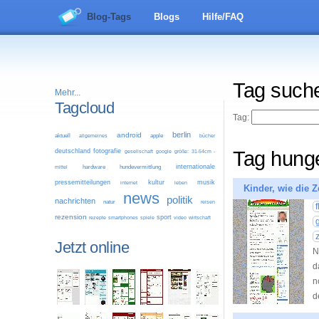
Blog-Tags
Blogs
Hilfe/FAQ
Tag such
Mehr...
Tagcloud
Tag:
berlin
android
aktuell
allgemeines
apple
bücher
deutschland
fotografie
Tag hung
google
größe: 31-54cm -
gesellschaft
internationale
mittel
hardware
hundevermittlung
pressemitteilungen
kultur
musik
leben
internet
Kinder, wie die Z
news
politik
nachrichten
natur
reisen
f
rezension
sport
video
wirtschaft
rezepte
smartphones
spiele
Jetzt online
N
d
n
d