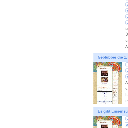
j
Ü
u
A
Geblubber die 1.
A
g
h
n
Es gibt Linsensu
v