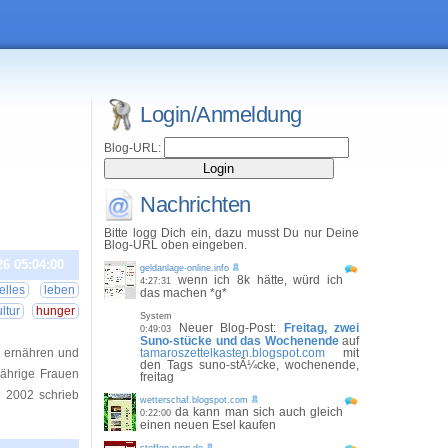
Login/Anmeldung
Blog-URL:
Nachrichten
Bitte logg Dich ein, dazu musst Du nur Deine
Blog-URL oben eingeben.
26 05:04:00
geldanlage-online.info
wenn ich 8k hätte, würd ich
4:27:31
elles
leben
das machen *g*
ltur
hunger
System
Neuer Blog-Post:
Freitag, zwei
0:49:03
Suno-stücke und das Wochenende
auf
n ernähren und
tamaroszettelkasten.blogspot.com
mit
den Tags suno-stÃ¼cke, wochenende,
jährige Frauen
freitag
n 2002 schrieb
wetterschaf.blogspot.com
da kann man sich auch gleich
0:22:00
einen neuen Esel kaufen