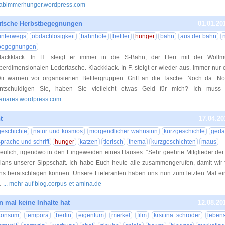
abimmerhunger.wordpress.com
sche Herbstbegegnungen
01.01.20
unterwegs
obdachlosigkeit
bahnhöfe
bettler
hunger
bahn
aus der bahn
n
begegnungen
lackklack. In H. steigt er immer in die S-Bahn, der Herr mit der Woll
berdimensionalen Ledertasche. Klackklack. In F. steigt er wieder aus. Immer nur e
ir warnen vor organisierten Bettlergruppen. Griff an die Tasche. Noch da. No
ntschuldigen Sie, haben Sie vielleicht etwas Geld für mich? Ich muss [
anares.wordpress.com
t
17.04.20
geschichte
natur und kosmos
morgendlicher wahnsinn
kurzgeschichte
geda
sprache und schrift
hunger
katzen
tierisch
thema
kurzgeschichten
maus
eulich, irgendwo in den Eingeweiden eines Hauses: “Sehr geehrte Mitglieder de
lans unserer Sippschaft. Ich habe Euch heute alle zusammengerufen, damit wir f
ns beratschlagen können. Unsere Lieferanten haben uns nun zum letzten Mal ein 
…
... mehr auf blog.corpus-et-amina.de
mal keine Inhalte hat
12.08.20
konsum
tempora
berlin
eigentum
merkel
film
krsitina schröder
lebens