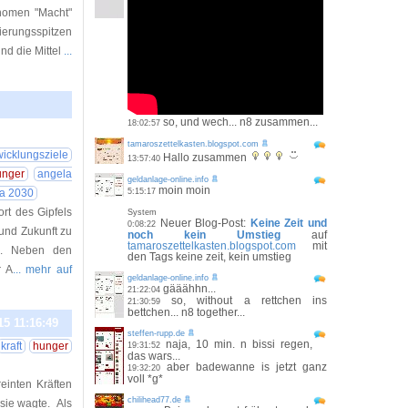
nomen "Macht"
ierungsspitzen
nd die Mittel
...
so, und wech... n8 zusammen...
18:02:57
15 12:48:07
tamaroszettelkasten.blogspot.com
icklungsziele
Hallo zusammen
13:57:40
unger
angela
geldanlage-online.info
moin moin
a 2030
5:15:17
rt des Gipfels
System
Neuer Blog-Post:
Keine Zeit und
0:08:22
und Zukunft zu
noch kein Umstieg
auf
tamaroszettelkasten.blogspot.com
mit
il. Neben den
den Tags keine zeit, kein umstieg
r A
... mehr auf
geldanlage-online.info
gääähhn...
21:22:04
so, without a rettchen ins
21:30:59
bettchen... n8 together...
15 11:16:49
steffen-rupp.de
naja, 10 min. n bissi regen,
kraft
hunger
19:31:52
das wars...
aber badewanne is jetzt ganz
19:32:20
voll *g*
einten Kräften
chilihead77.de
 sie wagte. Als