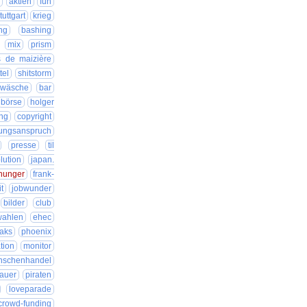
g
aktien
fun
tuttgart
krieg
ung
bashing
mix
prism
 de maizière
tel
shitstorm
zwäsche
bar
börse
holger
ung
copyright
tungsanspruch
presse
til
lution
japan.
hunger
frank-
it
jobwunder
bilder
club
wahlen
ehec
eaks
phoenix
tion
monitor
nschenhandel
hauer
piraten
loveparade
crowd-funding