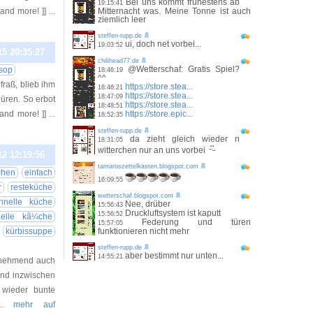
Bei uns kommt frühestens ab
19:15:41
, and more! ]]
...
Mitternacht was. Meine Tonne ist auch
ziemlich leer
steffen-rupp.de
ui, doch net vorbei...
19:03:52
15 20:35:27
chilihead77.de
@Wetterschaf: Gratis Spiel?
sop
18:46:19
^^
fraß, blieb ihm
https://store.stea...
18:46:21
https://store.stea...
18:47:09
üren. So erbot
https://store.stea...
18:48:51
, and more! ]]
...
https://store.epic...
18:52:35
steffen-rupp.de
da zieht gleich wieder n
18:31:05
witterchen nur an uns vorbei
12 12:19:56
tamaroszettelkasten.blogspot.com
chen
einfach
16:09:55
r
resteküche
wetterschaf.blogspot.com
hnelle küche
Nee, drüber
15:56:43
Druckluftsystem ist kaputt
15:56:52
nelle kã¼che
Federung und türen
15:57:05
kürbissuppe
funktionieren nicht mehr
steffen-rupp.de
aber bestimmt nur unten...
14:55:21
zunehmend auch
nd inzwischen
 wieder bunte
... mehr auf