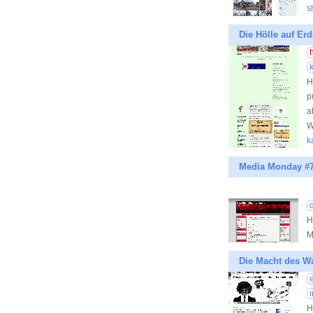
s
Die Hölle auf Er
H
p
a
W
k
Media Monday #78
H
M
Die Macht des W
H