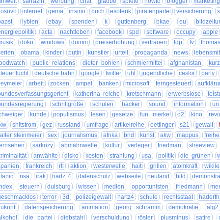
umwelt
sarrazin
werbung
chat
glaube
spiele
howto
blogger
marketin
kosovo
internet
gema
irrsinn
buch
esoterik
piratenpartei
versicherung
s
papst
lybien
ebay
spenden
k
guttenberg
bkae
eu
bildzeit
energiepolitik
acta
nachtleben
facebook
spd
software
occupy
apple
musik
doku
windows
dumm
preiserhöhung
vertrauen
fdp
tv
thomas
serien
obama
kinder
putin
künstler
urteil
propaganda
news
lebensmit
foodwatch
public relations
dieter bohlen
schmiermittel
afghanistan
kur
steuerflucht
deutsche bahn
google
twitter
uhl
jugendliche
castor
party
reymeier
arbeit
zocken
ampel
banken
microsoft
ferngesteuert
aufklär
bundesverfassungsgericht
katherina reiche
kretschmann
erwerbslose
leis
bundesregierung
schriftgröße
schulen
hacker
sound
information
un
chweiger
kunde
populismus
lesen
gesetze
fun. merkel
o2
kino
revo
kw
shitstrom
gez
russland
umfrage
artikelreihe
oettinger
s21
gewalt
alter steinmeier
sex
journalismus
afrika
bnd
kunst
akw
mappus
freihe
fernsehen
sarkozy
abmahnwelle
kultur
verleger
friedman
streeview
riminalität
anwählte
disko
kosten
strahlung
usa
politik
die grünen
spanien
frankreich
rtl
aktion
westerwelle
haiti
grillen
atomkraft
wikil
itanic
nsa
irak
hartz 4
datenschutz
webseite
neuland
bild
demonstra
index
steuern
duisburg
wissen
medien
opportunisten
friedmann
me
geschmacklos
terror
3d
polizeigewalt
hartz4
schule
rechtsstaat
hadert
zukunft
datenspeicherung
animation
georg schramm
demokratie
alg2
alkohol
die partei
diebstahl
verschuldung
rösler
plusminus
satire