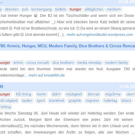
g…
24.06.20
j
strecken
puti
kirchengang
betteln
hunger
alltägliches
meckern
hat immer Hunger 😀 Der BJ ist ein Tüschschläfer und wenn sich ein Dosie
icherheitshalber mal uffstehen :_) Aber erst strecken bevor Katz bettelt äh sei
ordert 😉 Puti ist ne Brubbelschnute, so wie ick 🙂 Da wird an einem Strang gemeck
u futtern gibt 😉 Und abends kommt […]
... mehr auf engelundteufel.wordpress.com
0: Krimis, Hunger, MCU, Modern Family, Dice Brothers & Circus Roncal
15.06.20
hunger
krimis
circus roncalli
dice brothers
media monday
modern family
eute steht bei den Nummer hinten mal wieder ein Null. Ausgabe 780 st
edienmontage:
... mehr auf sneakfilm.de
49
13.06.20
hunger
frã¼hling
berlin
diã¤t
müdigkeit
fahrrad
migrã¤ne
stern
mã¼digkeit
laufen
sport
krankheit
graphik
migräne
hafertag
bilanz
frühling
ie Woche Samstag 06. Juni Heute soll wieder ein Hafertag werden. Der erste 
ochen zurück. Morgen fährt der Ehemann wie jedes Jahr mit seinen
otorradtour[1], bis nächstes Wochenende, dann fahren wir in den Urlaub und so
icht schaffen, den Anweisungen der Ärztin zu folgen, alle vier Wochen