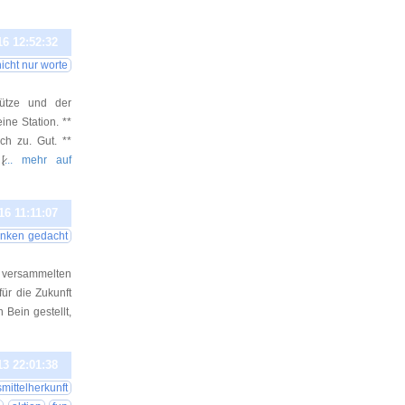
16 12:52:32
icht nur worte
mütze und der
ine Station. **
ch zu. Gut. **
̷
... mehr auf
16 11:11:07
nken gedacht
r versammelten
ür die Zukunft
Bein gestellt,
13 22:01:38
mittelherkunft