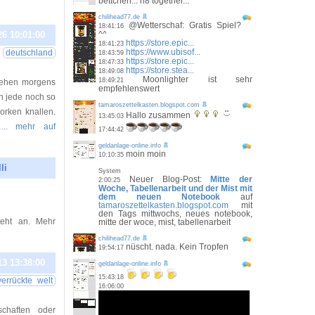
bettchen... n8 together...
chilihead77.de
@Wetterschaf: Gratis Spiel?
18:41:16
26 10:01:00
^^
https://store.epic...
18:41:23
https://www.ubisof...
deutschland
18:43:59
https://store.epic...
18:47:33
https://store.stea...
18:49:08
Moonlighter ist sehr
18:49:21
tehen morgens
empfehlenswert
an jede noch so
tamaroszettelkasten.blogspot.com
rken knallen.
Hallo zusammen
13:45:03
…
... mehr auf
17:44:42
geldanlage-online.info
moin moin
10:10:35
li
System
Neuer Blog-Post:
Mitte der
2:00:25
26 15:00:00
Woche, Tabellenarbeit und der Mist mit
dem neuen Notebook
auf
tamaroszettelkasten.blogspot.com
mit
den Tags mittwochs, neues notebook,
eht an. Mehr
mitte der woce, mist, tabellenarbeit
chilihead77.de
nüscht. nada. Kein Tropfen
19:54:17
13 13:38:00
geldanlage-online.info
15:43:18
verrückte welt
16:06:00
chaften oder