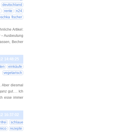
deutschland
g
rente
n24
oschka fischer
liche Artikel:
y – Ausbeutung
Tassen, Becher
12 14:48:25
ten
einkäufe
vegetarisch
R. Aber diesmal
 ganz gut…. Ich
Ich esse immer
12 16:37:02
nfrei
schlaue
mico
rezepte