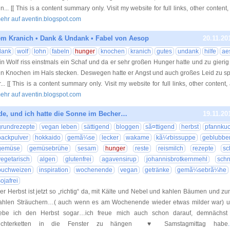
hn... [[ This is a content summary only. Visit my website for full links, other content
ehr auf aventin.blogspot.com
m Kranich • Dank & Undank • Fabel von Aesop
20.11.20
dank
wolf
lohn
fabeln
hunger
knochen
kranich
gutes
undank
hilfe
ae
in Wolf riss einstmals ein Schaf und da er sehr großen Hunger hatte und zu gierig 
in Knochen im Hals stecken. Deswegen hatte er Angst und auch großes Leid zu sp
r... [[ This is a content summary only. Visit my website for full links, other content
ehr auf aventin.blogspot.com
e, und ich hatte die Sonne im Becher…
19.11.20
grundrezepte
vegan leben
sättigend
bloggen
sã¤ttigend
herbst
pfannku
backpulver
hokkaido
gemã¼se
lecker
wakame
kã¼rbissuppe
geblubbe
gemüse
gemüsebrühe
sesam
hunger
reste
reismilch
rezepte
sc
vegetarisch
algen
glutenfrei
agavensirup
johannisbrotkernmehl
sch
buchweizen
inspiration
wochenende
vegan
getränke
gemã¼sebrã¼he
ojafrei
er Herbst ist jetzt so „richtig“ da, mit Kälte und Nebel und kahlen Bäumen und 
ahlen Sträuchern…( auch wenn es am Wochenende wieder etwas milder war) u
iebe ich den Herbst sogar…ich freue mich auch schon darauf, demnächst
ichterketten in die Fenster zu hängen ♥ Samstagmittag habe