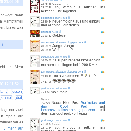
steffen-rupp.de
26 21:06:06
gääähhn...
22:45:58
so, without a rettchen ins
22:47:46
bettchen... n8 together...
 bewegt, dann
geldanlage-online.info
nen Mampfanteil
neuer motor + aus und einbau
22:36:44
und alles neu einstellen...
ert, bis es was
chilihead77.de
Goldesel
21:23:42
tamaroszettelkasten.blogspot.com
li
Junge, Junge...
20:29:29
Wofür denn?
20:29:58
26 12:47:39
geldanlage-online.info
na super, reperaturkosten von
19:20:00
meinem esel liegen bei 1.200 €
eht an. Mehr
tamaroszettelkasten.blogspot.com
Hallo zusammen
13:18:40
17:17:16
26 12:11:52
geldanlage-online.info
fahrt
essen
moin moin
4:49:01
krampf
diät
System
Neuer Blog-Post:
Vorfreitag und
1:48:29
das Cool Pad
auf
liegt nur zwei
tamaroszettelkasten.blogspot.com
mit
den Tags cool pad, vorfreitag
 Kumpels auf
geldanlage-online.info
 würden wir es
gääähhn...
21:20:33
so, without a rettchen ins
 …
... mehr auf
22:41:34