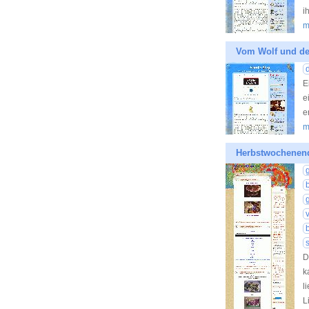
i
m
Vom Wolf und de
E
e
e
m
Herbstwochenend
s
D
k
l
L