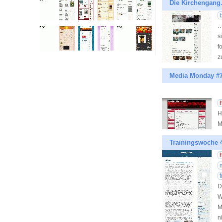
Die Kirchengan
b
…
s
f
z
Media Monday #78
H
M
Trainingswoche 
D
W
M
n