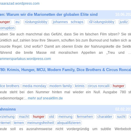
haarazad.wordpress.com
den: Warum wir die Marionetten der globalen Elite sind
10.06.20
hunger
eu
rüstungslobby
johannes schraps
rã¼stungslobby
justiz
korruption
aben Sie auch manchmal das Gefühl, dass Sie im falschen Film sitzen? Sie s
ünktlich auf, zahlen brav Ihre Steuern, schuften bis zum Burnout und halten sich 
bsurde Regel. Und wofür? Damit am oberen Ende der Nahrungskette die Sektko
ährend die breite Masse mit moralischen Appellen an „Treu und 
ammerspartakus.wordpress.com
0: Krimis, Hunger, MCU, Modern Family, Dice Brothers & Circus Roncal
08.06.20
dice brothers
media monday
modern family
krimis
circus roncalli
hunger
eute steht bei den Nummer hinten mal wieder ein Null. Ausgabe 780 st
edienmontage:
... mehr auf sneakfilm.de
ahnsinns
02.02.20
erziehung
macht
hunger
old
meinung
fernsehen
charakter
sucht
internet
lernen
meinungsfreiheit
abqualifizieren
eute soll es ausnahmsweise nicht vordergründig um subtile Werbebots