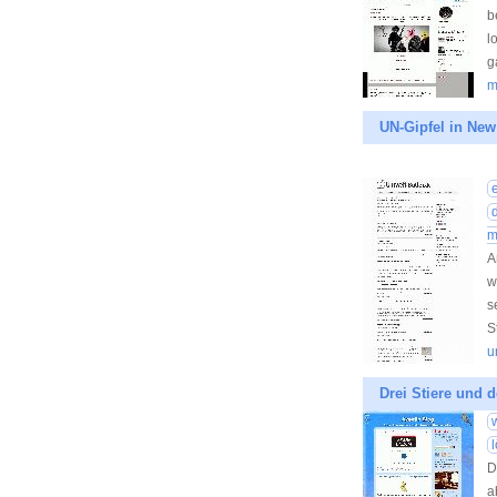
b
l
g
m
UN-Gipfel in New
m
A
w
s
S
u
Drei Stiere und 
D
a