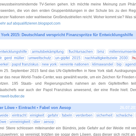
ewusstseinsmindernde TV-Serien gehen. Ich möchte meine Meinung zum Phä
oswerden, die von den ersten Gruppenbildungen in der Schule bis zu den Reg
anzer Nationen oder wahlweise Großindustriellen reicht. Woher kommt sie? Was si
ehr auf abqualifizieren.blogspot.com
 York 2015: Deutschland verspricht Finanzspritze für Entwicklungshilfe
15.10.20
entwicklungshilfe
armutsbekämpfung
fluchtursachen
bmz
millenniumsentw
dr. gerd müller
umweltschutz
un-gipfel 2015
nachhaltigkeitsziele 2030
h
erkel
papst franziskus
new york
vereinte nationen
klimawandel
bip
agend
m 25. September 2015 fand das UN-Gipfeltreffen in New York statt. Austragungso
ar das neue World-Trade-Center, was gewählt wurde, um ein Zeichen für Frieden 
etzen. 195 Staats- und Regierungschefs nahmen an dem Gipfeltreffen te
taatschefs war auch der Papst Franziskus anwesend, der eine Rede hielt. De
mwelt-butler.de
der Löwe • Eintracht • Fabel von Aesop
26.07.20
weide
eintracht
einigkeit
gefahr
fabeln
verderben
sicherheit
schwäche
löwe
unneinigkeit
stier
aesop
rei Stiere schlossen miteinander ein Bündnis, jede Gefahr auf der Weide mit ver
bzuwehren; so vereinigt, trotzten sie sogar dem Löwen, dass dieser sich nicht an