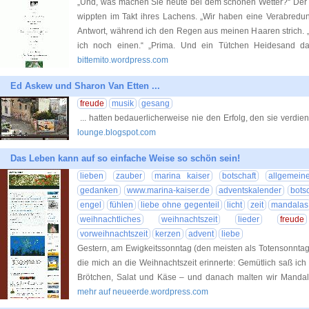
„Und, was machen Sie heute bei dem schönen Wetter?“ Der 
wippten im Takt ihres Lachens. „Wir haben eine Verabredun
Antwort, während ich den Regen aus meinen Haaren strich.
ich noch einen.“ „Prima. Und ein Tütchen Heidesand da
bittemito.wordpress.com
Ed Askew und Sharon Van Etten ...
freude
musik
gesang
... hatten bedauerlicherweise nie den Erfolg, den sie verdien
lounge.blogspot.com
Das Leben kann auf so einfache Weise so schön sein!
lieben
zauber
marina kaiser
botschaft
allgemein
gedanken
www.marina-kaiser.de
adventskalender
bots
engel
fühlen
liebe ohne gegenteil
licht
zeit
mandalas
weihnachtliches
weihnachtszeit
lieder
freude
vorweihnachtszeit
kerzen
advent
liebe
Gestern, am Ewigkeitssonntag (den meisten als Totensonntag
die mich an die Weihnachtszeit erinnerte: Gemütlich saß i
Brötchen, Salat und Käse – und danach malten wir Manda
mehr auf neueerde.wordpress.com