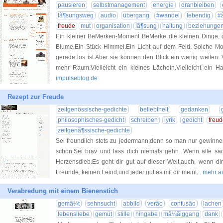
pausieren
selbstmanagement
energie
dranbleiben
lã¶sungsweg
audio
übergang
#
wandel
lebendig
#
freude
mut
organisation
lã¶sung
haltung
beziehunge
Ein kleiner BeMerken-Moment BeMerke die kleinen Dinge, d
Blume.Ein Stück Himmel.Ein Licht auf dem Feld. Solche M
gerade los ist.Aber sie können den Blick ein wenig weiten. V
mehr Raum.Vielleicht ein kleines Lächeln.Vielleicht ein 
impulseblog.de
Rezept zur Freude
zeitgenössische-gedichte
beliebtheit
gedanken
philosophisches-gedicht
schreiben
lyrik
gedicht
freu
zeitgenã¶ssische-gedichte
Sei freundlich stets zu jedermann;denn so man nur gewinne
schön.Sei brav und lass dich niemals gehn. Wenn alle sagen
Herzensdieb.Es geht dir gut auf dieser Welt,auch, wenn dir
Freunde, keinen Feind,und jeder gut es mit dir meint
... mehr 
Verabredung mit einem Bienenstich
gemã¼t
sehnsucht
abbild
verão
confusão
lachen
lebensliebe
gemüt
stille
hingabe
mã¼ãiggang
dank