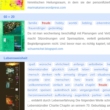
himmlischen Heilungsraum, in dem sie der personifizi
marinakaiser.wordpress.com
60 + 20
familie
freude
hobby
wombl
liebling
erkenntni
frauendinger
gedenktag
Da ist man wochenlang beschäftigt mit Planungen und Vorbe
macht Sitzordnungen und Speisepläne, verteilt gedankl
Begleitprogramm nicht. Und bevor man es richtig kapiert, is
schuemichel.blogspot.com
Lebensweisheit
spaß
wünsche
ehrlichkeit
anfangs
selbstliebe
li
lebenskünstler
glücklich
zukunft
leben
seelenflug
mensch
denken
reife
armselig
dingen
zeit
situation
projekte
sinn
menschen
herz
krank
ort
ve
vollkommenheit
einfach sein
charlie chaplin
freude
berührt
speisen
autenthisch sein
vergangenheit
gesu
herzensweiseheit
aufforderung
augenblick
partner
sel
… entsteht durch Lebenserfahrung Die folgenden Worte schr
Lebenskünstler Charlie Chaplin an seinem 70. Geburtstag am 1