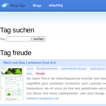
Blog-Tags
Blogs
Hilfe/FAQ
Tag suchen
Tag:
Tag freude
Mach mal blau | antetanni freut sich
post
freudeschenken
vomendederstrasse
kartengruss
was...
freude
Sie haben Post In der Geburtstagswoche erreichte mich die
ungeöffnet ganz wunderbar sommerlich nach Lavendel ro
Kaubonbons, die ich schon als Kind sehr geliebt habe und 
und Zitrone sind meine Lieblingssorten, oder doch Oran
antetanni.wordpress.com