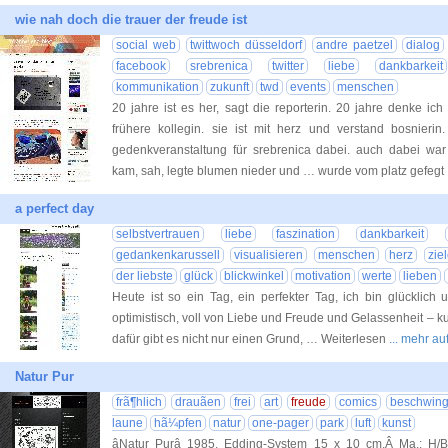
wie nah doch die trauer der freude ist
social web
twittwoch düsseldorf
andre paetzel
dialog
facebook
srebrenica
twitter
liebe
dankbarkeit
kommunikation
zukunft
twd
events
menschen
20 jahre ist es her, sagt die reporterin. 20 jahre denke ich
frühere kollegin. sie ist mit herz und verstand bosnier
gedenkveranstaltung für srebrenica dabei. auch dabei war 
kam, sah, legte blumen nieder und … wurde vom platz gefeg
a perfect day
selbstvertrauen
liebe
faszination
dankbarkeit
gedankenkarussell
visualisieren
menschen
herz
zie
der liebste
glück
blickwinkel
motivation
werte
lieben
Heute ist so ein Tag, ein perfekter Tag, ich bin glücklich 
optimistisch, voll von Liebe und Freude und Gelassenheit – kur
dafür gibt es nicht nur einen Grund, … Weiterlesen
... mehr a
Natur Pur
frã¶hlich
drauãen
frei
art
freude
comics
beschwing
laune
hã¼pfen
natur
one-pager
park
luft
kunst
âNatur Purâ 1985, Edding-System 15 x 10 cm,Â Ma.: H