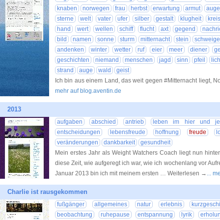
knaben
norwegen
frau
herbst
erwartung
armut
auge
sterne
welt
vater
ufer
silber
gestalt
klugheit
krei
hand
wert
wellen
schiff
flucht
axt
gegend
nachri
bild
namen
sonne
sturm
mitternacht
stein
schweig
andenken
winter
wetter
ruf
eier
meer
diener
g
geschichten
niemand
menschen
jagd
sinn
pfeil
lich
strand
auge
wald
geist
Ich bin aus einem Land, das weit gegen #Mitternacht liegt,
mehr auf blog.aventin.de
2013
aufgaben
abschied
antrieb
leben im hier und jet
entscheidungen
lebensfreude
hoffnung
freude
l
veränderungen
dankbarkeit
gesundheit
Mein erstes Jahr als Weight Watchers Coach liegt nun hinter
diese Zeit, wie aufgeregt ich war, wie ich wochenlang vor Auf
Januar 2013 bin ich mit meinem ersten … Weiterlesen →
... 
Charlie ist rausgekommen
fußgänger
allgemeines
natur
erlebnis
kurzgesch
beobachtung
ruhepause
entspannung
lyrik
erholu