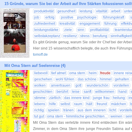
15 Gründe, warum Sie bei der Arbeit auf Ihre Stärken fokussieren soll
produktivität
gesundheit
leistung
vitalität
arbeit
unt
job
erfolg
positive psychologie
führungskraft
s
zufriedenheit
kreativität
engagement
führung
effektiv
leistungsstärke
ziele
sinn
profitabilität
teamleistu
selbstakzeptanz
resilienz
stress
berufung
sinnhaftigkeit
Es gibt Gründe genug, warum Sie oder ihr Chef bei der Arbeit
Hier sind 15 wissenschaftlich belegte, die auch Ihre Führung
tomoff.de
Mit Oma Stern auf Seelenreise (4)
liebevoll
tief atmet
oma stern
heim
freude
innere reis
geschehen
wohl fühlen
das schöne
himmel
gehalten
wolken
anvertrauen
gott
wunderschön
vorstellen
geschichten
berührt
leise
sanft
willkommen
hand
stimme
zärtlich
das innere kind
junge frau
heilung
in
lebens
hilfe
selbst
raum
hält
freund
mädchen
richtig
spielen
tränen
aus dem inneren
licht
vorstel
tut gut
oma stern - himmlische geschichten...
weinen
sei
Mit Oma Stern das verletzte innere Kind entdecken Ein wär
Zimmer, in dem Oma Stern ihre junge Freundin Sabina auf e