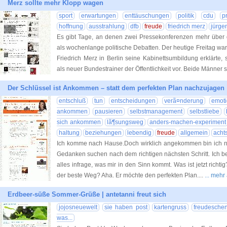
Merz sollte mehr Klopp wagen
sport
erwartungen
enttäuschungen
politik
cdu
p
hoffnung
ausstrahlung
dfb
freude
friedrich merz
jürge
Es gibt Tage, an denen zwei Pressekonferenzen mehr über
als wochenlange politische Debatten. Der heutige Freitag w
Friedrich Merz in Berlin seine Kabinettsumbildung erklärte, s
als neuer Bundestrainer der Öffentlichkeit vor. Beide Männer 
Der Schlüssel ist Ankommen – statt dem perfekten Plan nachzujagen
entschluß
tun
entscheidungen
verã¤nderung
emot
ankommen
pausieren
selbstmanagement
selbstliebe
sich ankommen
lã¶sungsweg
anders-machen-experiment
haltung
beziehungen
lebendig
freude
allgemein
acht
Ich komme nach Hause.Doch wirklich angekommen bin ich noc
Gedanken suchen nach dem richtigen nächsten Schritt. Ich beM
alles infrage, was mir in den Sinn kommt. Was ist jetzt richt
der beste Weg? Aha. Er möchte den perfekten Plan....
... mehr
Erdbeer-süße Sommer-Grüße | antetanni freut sich
jojosneuewelt
sie haben post
kartengruss
freudesche
was...