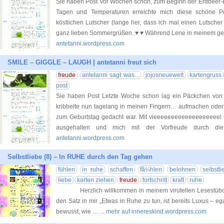
Sie haben Post Vor Wochen schon, zum Beginn der Erdbeer-
Tagen und Temperaturen erreichte mich diese schöne P
köstlichen Lutscher (lange her, dass ich mal einen Lutsche
ganz lieben Sommergrüßen. ♥ ♥ Während Lene in meinem ge
antetanni.wordpress.com
SMILE – GIGGLE – LAUGH | antetanni freut sich
freude
antetanni sagt was...
jojosneuewelt
kartengruss
post
Sie haben Post Letzte Woche schon lag ein Päckchen von 
kribbelte nun tagelang in meinen Fingern… aufmachen oder n
zum Geburtstag gedacht war. Mit vieeeeeeeeeeeeeeeeeeel 
ausgehalten und mich mit der Vorfreude durch d
antetanni.wordpress.com
Selbstliebe (8) – In RUHE durch den Tag gehen
fühlen
in ruhe
schaffen
fã¼hlen
belohnen
selbstli
liebe
karten ziehen
freude
fortschritt
kraft
ruhe
Herzlich willkommen in meinem virutellen Lesestübchen
den Satz in mir „Etwas in Ruhe zu tun, ist bereits Luxus – e
bewusst, wie …
... mehr auf innereskind.wordpress.com