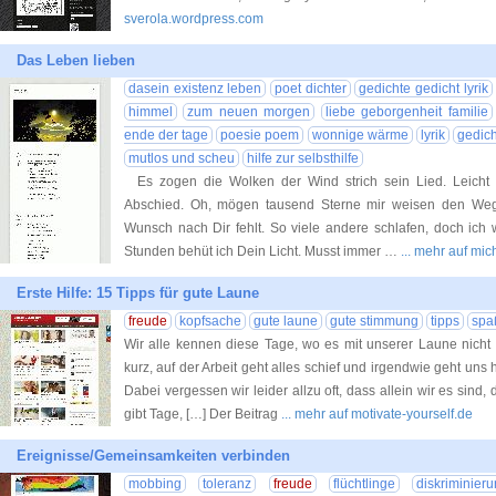
sverola.wordpress.com
Das Leben lieben
dasein existenz leben
poet dichter
gedichte gedicht lyrik
himmel
zum neuen morgen
liebe geborgenheit familie
ende der tage
poesie poem
wonnige wärme
lyrik
gedich
mutlos und scheu
hilfe zur selbsthilfe
Es zogen die Wolken der Wind strich sein Lied. Leich
Abschied. Oh, mögen tausend Sterne mir weisen den We
Wunsch nach Dir fehlt. So viele andere schlafen, doch ich 
Stunden behüt ich Dein Licht. Musst immer …
... mehr auf mi
Erste Hilfe: 15 Tipps für gute Laune
freude
kopfsache
gute laune
gute stimmung
tipps
spa
Wir alle kennen diese Tage, wo es mit unserer Laune nicht
kurz, auf der Arbeit geht alles schief und irgendwie geht uns 
Dabei vergessen wir leider allzu oft, dass allein wir es sin
gibt Tage, […] Der Beitrag
... mehr auf motivate-yourself.de
Ereignisse/Gemeinsamkeiten verbinden
mobbing
toleranz
freude
flüchtlinge
diskriminier