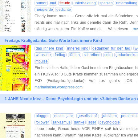
humor
mut
freude
unterhaktung
spatzen
unterhaltung
neugierde
gedichte
Charly komm raus…… Gerne sitz ich mal ein Stündchen, 
rechts und mal nach links und genieße dann die Ruh‘. Denn 
ständig was zu tu-en. Ein‘ Kaffee und ein … Weiterlesen
... m
Freitags-Kraftgedanke: Gute Worte fürs innere Kind
das innere kind
inneres kind
gedanken für den tag
w
wünsche
freitag
fühlen
schreiben
sein
gedankenkraf
impulse
Ein herzliches Hallo, lieber Gast in meinem Bloghäuschen, h
ein FKD? Also: 3 Gute Kräfte kommen zusammen und ergeben 
FKD (Freitagskraftgedanke) Auf Los geht´s LOS:
marinakaiser.wordpress.com
1 JAHR Nicole Inez – Deine PsychoLogin und ein <3-liches Danke an 
bloggen
erstes jahr
gesellschaft
jubiläum
persönlic
follower
sarkasmus
danke
leser
psychologie
Liebe Leute, Genau heute VOR EINEM saß ich vor meinem
nachlesen kann): Warum hat eine Katze Rückgrat? Ich war nerv