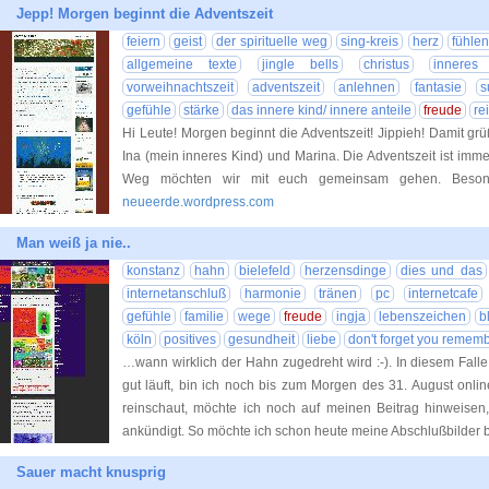
Jepp! Morgen beginnt die Adventszeit
feiern
geist
der spirituelle weg
sing-kreis
herz
fühlen
allgemeine texte
jingle bells
christus
inneres
vorweihnachtszeit
adventszeit
anlehnen
fantasie
s
gefühle
stärke
das innere kind/ innere anteile
freude
re
Hi Leute! Morgen beginnt die Adventszeit! Jippieh! Damit gr
Ina (mein inneres Kind) und Marina. Die Adventszeit ist imme
Weg möchten wir mit euch gemeinsam gehen. Beso
neueerde.wordpress.com
Man weiß ja nie..
konstanz
hahn
bielefeld
herzensdinge
dies und das
internetanschluß
harmonie
tränen
pc
internetcafe
gefühle
familie
wege
freude
ingja
lebenszeichen
b
köln
positives
gesundheit
liebe
don't forget you remem
…wann wirklich der Hahn zugedreht wird :-). In diesem Falle 
gut läuft, bin ich noch bis zum Morgen des 31. August onli
reinschaut, möchte ich noch auf meinen Beitrag hinweisen
ankündigt. So möchte ich schon heute meine Abschlußbilder 
Sauer macht knusprig