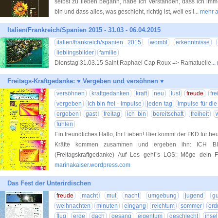
selbst zu lieben begann, habe ich verstanden, dass ich immer
bin und dass alles, was geschieht, richtig ist, weil es i
... mehr
Italien/Frankreich/Spanien 2015 - 31.03 - 06.04.2015
italien/frankreich/spanien 2015
wombl
erkenntnisse
lieblingsbilder
familie
Dienstag 31.03.15 Saint Raphael Cap Roux => Ramatuelle
..
Freitags-Kraftgedanke: ♥ Vergeben und versöhnen ♥
versöhnen
kraftgedanken
kraft
neu
lust
freude
fr
vergeben
ich bin frei - impulse
jeden tag
impulse für die
ergeben
gast
freitag
ich bin
bereitschaft
freiheit
fühlen
Ein freundliches Hallo, Ihr Lieben! Hier kommt der FKD für he
Kräfte kommen zusammen und ergeben ihn: ICH B
(Freitagskraftgedanke) Auf Los geht´s LOS: Möge dein F
marinakaiser.wordpress.com
Das Fest der Unterirdischen
freude
macht
mut
nacht
umgebung
jugend
gu
weihnachten
minuten
eingang
reichtum
sommer
ord
flug
erde
dach
gesang
eigentum
geschlecht
insel