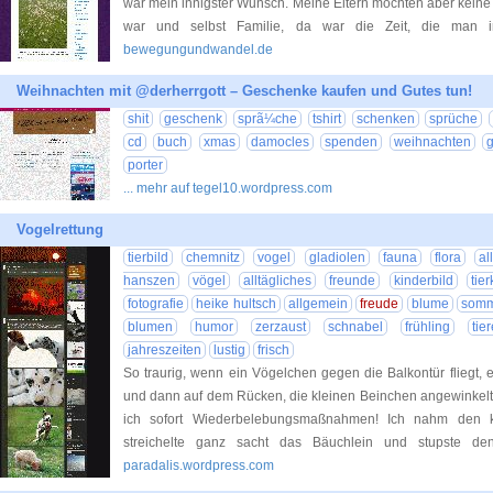
war mein innigster Wunsch. Meine Eltern mochten aber keine 
war und selbst Familie, da war die Zeit, die man
bewegungundwandel.de
Weihnachten mit @derherrgott – Geschenke kaufen und Gutes tun!
shit
geschenk
sprã¼che
tshirt
schenken
sprüche
cd
buch
xmas
damocles
spenden
weihnachten
porter
... mehr auf tegel10.wordpress.com
Vogelrettung
tierbild
chemnitz
vogel
gladiolen
fauna
flora
al
hanszen
vögel
alltägliches
freunde
kinderbild
tie
fotografie
heike hultsch
allgemein
freude
blume
som
blumen
humor
zerzaust
schnabel
frühling
tie
jahreszeiten
lustig
frisch
So traurig, wenn ein Vögelchen gegen die Balkontür fliegt, 
und dann auf dem Rücken, die kleinen Beinchen angewinkelt, re
ich sofort Wiederbelebungsmaßnahmen! Ich nahm den kle
streichelte ganz sacht das Bäuchlein und stupste d
paradalis.wordpress.com