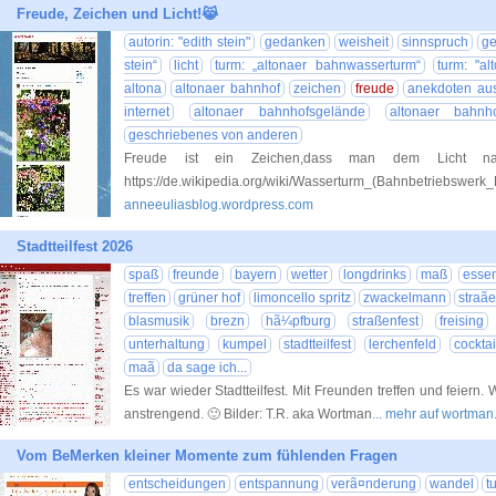
Freude, Zeichen und Licht!😹
autorin: "edith stein"
gedanken
weisheit
sinnspruch
ge
stein“
licht
turm: „altonaer bahnwasserturm“
turm: "a
altona
altonaer bahnhof
zeichen
freude
anekdoten au
internet
altonaer bahnhofsgelände
altonaer bahnh
geschriebenes von anderen
Freude ist ein Zeichen,dass man dem Licht 
https://de.wikipedia.org/wiki/Wasserturm_(Bahnbetriebswerk
anneeuliasblog.wordpress.com
Stadtteilfest 2026
spaß
freunde
bayern
wetter
longdrinks
maß
esse
treffen
grüner hof
limoncello spritz
zwackelmann
straã
blasmusik
brezn
hã¼pfburg
straßenfest
freising
unterhaltung
kumpel
stadtteilfest
lerchenfeld
cocktai
maã
da sage ich...
Es war wieder Stadtteilfest. Mit Freunden treffen und feiern.
anstrengend. 🙂 Bilder: T.R. aka Wortman
... mehr auf wortma
Vom BeMerken kleiner Momente zum fühlenden Fragen
entscheidungen
entspannung
verã¤nderung
wandel
t