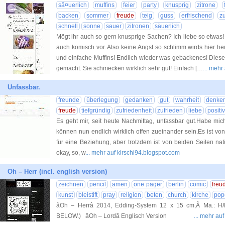
sã¤uerlich
muffins
feier
party
knusprig
zitrone
backen
sommer
freude
teig
guss
erfrischend
z
schnell
sonne
sauer
zitronen
säuerlich
Mögt ihr auch so gern knusprige Sachen? Ich liebe so etwas! 
auch komisch vor. Also keine Angst so schlimm wirds hier heu
und einfache Muffins! Endlich wieder was gebackenes! Diese 
gemacht. Sie schmecken wirklich sehr gut! Einfach […
... mehr
Unfassbar.
freunde
überlegung
gedanken
gut
wahrheit
denke
freude
tiefgründig
zufriedenheit
zufrieden
liebe
positiv
Es geht mir, seit heute Nachmittag, unfassbar gut.Habe mic
können nun endlich wirklich offen zueinander sein.Es ist v
für eine Beziehung, aber trotzdem ist von beiden Seiten nat
okay, so, w
... mehr auf kirschi94.blogspot.com
Oh – Herr (incl. english version)
zeichnen
pencil
amen
one pager
berlin
comic
freu
kunst
bleistift
pray
religion
beten
church
kirche
pop
âOh – Herrâ 2014, Edding-System 12 x 15 cm,Â Ma.
BELOW.) âOh – Lordâ Englisch Version
... mehr au