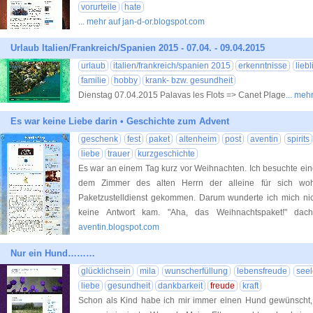
vorurteile
hate
... mehr auf jan-d-or.blogspot.com
Urlaub Italien/Frankreich/Spanien 2015 - 07.04. - 09.04.2015
urlaub
italien/frankreich/spanien 2015
erkenntnisse
liebl
familie
hobby
krank- bzw. gesundheit
Dienstag 07.04.2015 Palavas les Flots => Canet Plage
... me
Es war keine Liebe darin • Geschichte zum Advent
geschenk
fest
paket
altenheim
post
aventin
spirits
liebe
trauer
kurzgeschichte
Es war an einem Tag kurz vor Weihnachten. Ich besuchte ein
dem Zimmer des alten Herrn der alleine für sich wo
Paketzustelldienst gekommen. Darum wunderte ich mich nic
keine Antwort kam. "Aha, das Weihnachtspaket!" dach
aventin.blogspot.com
Nur ein Hund………
glücklichsein
mila
wunscherfüllung
lebensfreude
see
liebe
gesundheit
dankbarkeit
freude
kraft
Schon als Kind habe ich mir immer einen Hund gewünscht,