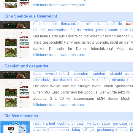
hilfefuermiranda.wordpress.com
Eine Spende aus Österreich!
eu
kalender
tierschutz
tierhilfe miranda
pferde
dan
freude
ouessantschafe
österreich
pferd
hunde
hilfe
Der liebe Harry aus Österreich, hat einen unserer hübschen K
Tiere gespendet!!! Harry möchte trotz Spende, nicht an der V
danken Dir sehr für Deine Unterstützung! Möge
hilfefuermiranda.wordpress.com
Gespielt und gespendet
guter zweck
pferd
spenden
spielen
straight worl
tierschutz
dankbarkeit
dank
katze
helfen
miranda
hu
Die liebe Wolke hatte bei Straight World, einen Spendenwun
Einen 50.- Euro Gutschein bei Zooplus. Der wurde jetzt voll u
Zooplus: 2 x 20 kg Eggersmann EMH Senior Müsli
hilfefuermiranda.wordpress.com
Die Menschenalter
sohn
arbeit
wohnung
vater
knabe
sage
genosse
z
aventin
melpomene
krieg
pflege
gesinnung
leben
j