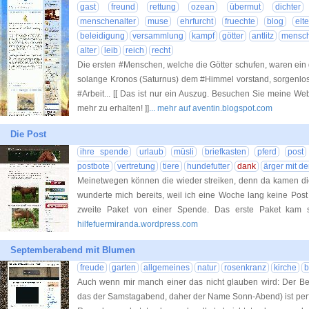
gast
freund
rettung
ozean
übermut
dichter
menschenalter
muse
ehrfurcht
fruechte
blog
elt
beleidigung
versammlung
kampf
götter
antlitz
mensc
alter
leib
reich
recht
Die ersten #Menschen, welche die Götter schufen, waren ein
solange Kronos (Saturnus) dem #Himmel vorstand, sorgenlos 
#Arbeit... [[ Das ist nur ein Auszug. Besuchen Sie meine Web
mehr zu erhalten! ]]
... mehr auf aventin.blogspot.com
Die Post
ihre spende
urlaub
müsli
briefkasten
pferd
post
postbote
vertretung
tiere
hundefutter
dank
ärger mit de
Meinetwegen können die wieder streiken, denn da kamen di
wunderte mich bereits, weil ich eine Woche lang keine Post
zweite Paket von einer Spende. Das erste Paket kam
hilfefuermiranda.wordpress.com
Septemberabend mit Blumen
freude
garten
allgemeines
natur
rosenkranz
kirche
b
Auch wenn mir manch einer das nicht glauben wird: Der Beg
das der Samstagabend, daher der Name Sonn-Abend) ist perfe