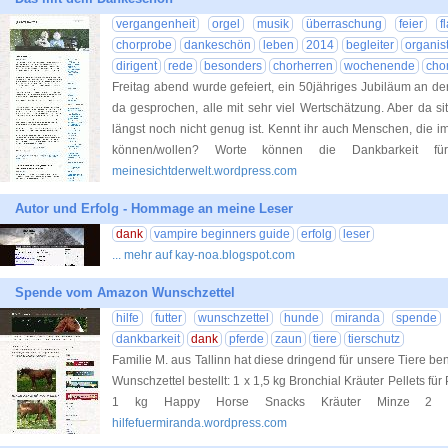
vergangenheit
orgel
musik
überraschung
feier
f
chorprobe
dankeschön
leben
2014
begleiter
organis
dirigent
rede
besonders
chorherren
wochenende
cho
Freitag abend wurde gefeiert, ein 50jähriges Jubiläum an der
da gesprochen, alle mit sehr viel Wertschätzung. Aber da sit
längst noch nicht genug ist. Kennt ihr auch Menschen, die
können/wollen? Worte können die Dankbarkeit fü
meinesichtderwelt.wordpress.com
Autor und Erfolg - Hommage an meine Leser
dank
vampire beginners guide
erfolg
leser
... mehr auf kay-noa.blogspot.com
Spende vom Amazon Wunschzettel
hilfe
futter
wunschzettel
hunde
miranda
spende
dankbarkeit
dank
pferde
zaun
tiere
tierschutz
Familie M. aus Tallinn hat diese dringend für unsere Tiere 
Wunschzettel bestellt: 1 x 1,5 kg Bronchial Kräuter Pellets fü
1 kg Happy Horse Snacks Kräuter Minze 2 R
hilfefuermiranda.wordpress.com