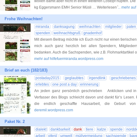
wollen damit aber nicht in einen weiteren Lostopf hüpfen. Die 
kg Eggersmann EMH Senior Müsli … Weiterlesen ͛
... mehr au
Frohe Weihnachten!
miranda
danksagung
weihnachten
mitglieder
paten
spenden
weihnachtsgruß
gnadenhof
Mit diesem Beitrag möchte ich Euch nicht nur einen tierisch
mich auch ganz herzlich bei allen Spendern, Mitglieder
bedanken. Auch die Sachspenden, wie z.B. Flohmarktartikel o
mehr auf hilfefuermiranda.wordpress.com
Brief an euch (182/183)
postaday2015
geglaubtes
irgendlink
geschriebenes
erlebtes
one post a day
erinnerung
An jeden ganz persönlich geschrieben Anklicken und i
Verfasser des Blogs schleicht davon und dankt für’s Lesen. 
die endlich geschaffte Hausarbeit, die Geburt 
deremil.wordpress.com
Paket Nr. 2
dialekt
dankbarkeit
dank
tiere
katze
spende
nordd
arbeit
pferd
umwelt
müllvermeidung
sachspende
bay