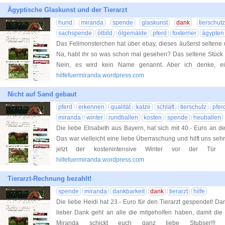
Ägyptische Glaskunst und der Tierarzt
hund
miranda
spende
glaskunst
dank
tierschutz
sachspende
ölbild
ölgemälde
pferd
foxterrier
ägypten
Das Fellmonsterchen hat über ebay, dieses äußerst seltene 
Na, habt ihr so was schon mal gesehen? Das seltene Stück 
Nein, es wird kein Name genannt. Aber ich denke, 
hilfefuermiranda.wordpress.com
Nicht auf Sand gebaut
pferd
erkennen
qualität
katze
schläft
tierschutz
pfer
miranda
winter
rundballen
kosten
spende
heuballen
Die liebe Elisabeth aus Bayern, hat sich mit 40.- Euro an de
Das war vielleicht eine liebe Überraschung und hilft uns sehr
jetzt der kostenintensive Winter vor der Tü
hilfefuermiranda.wordpress.com
Tierarzt-Rechnung bezahlt!
spende
miranda
dankbarkeit
dank
tierarzt
hilfe
Die liebe Heidi hat 23.- Euro für den Tierarzt gespendet! Da
lieber Dank geht an alle die mitgeholfen haben, damit die
Miranda schickt euch ganz liebe Stubser!!!