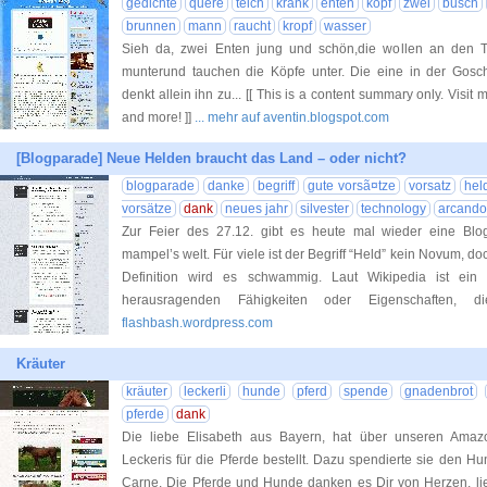
gedichte
quere
teich
krank
enten
kopf
zwei
busch
brunnen
mann
raucht
kropf
wasser
Sieh da, zwei Enten jung und schön,die wollen an den 
munterund tauchen die Köpfe unter. Die eine in der Gosc
denkt allein ihn zu... [[ This is a content summary only. Visit m
and more! ]]
... mehr auf aventin.blogspot.com
[Blogparade] Neue Helden braucht das Land – oder nicht?
blogparade
danke
begriff
gute vorsã¤tze
vorsatz
hel
vorsätze
dank
neues jahr
silvester
technology
arcando
Zur Feier des 27.12. gibt es heute mal wieder eine Bl
mampel’s welt. Für viele ist der Begriff “Held” kein Novum, 
Definition wird es schwammig. Laut Wikipedia ist ein
herausragenden Fähigkeiten oder Eigenschaften,
flashbash.wordpress.com
Kräuter
kräuter
leckerli
hunde
pferd
spende
gnadenbrot
pferde
dank
Die liebe Elisabeth aus Bayern, hat über unseren Amaz
Leckeris für die Pferde bestellt. Dazu spendierte sie den
Carne. Die Pferde und Hunde danken es Dir von Herzen, lie