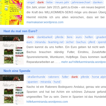
engel
dank
liebe
neues jahr
jahreswechsel
danken
Ein Jahr, unser Jahr 2015, geht zu Ende – ein neues begin
die Kraft des WILLKOMMEN-SEINS möge uns diesen Überga
Hiermit möchte ich uns allen wünschen, dass wir b
marinakaiser.wordpress.com
Hast du mal nen Euro?
dank
dankbarkeit
pferde
tiere
euro
helfen
gnaden
euro
miranda
teaming.net
sicher
bachus
pferd
spend
Dann kannst du uns helfen. Ein Euro geben tut nicht weh 
Bachus brauchen ständig: Futter, Einstreu, Zusatzfut
Spurenelemente, Wumkuren, Hufpflege. Dazu kommen lauf
Reparaturarbeiten an …
... mehr auf hilfefuermiranda.wordpr
Noch eine Spende
straßenhunde
ratonero
futter
dank
pferde
horse alpi
spanien
miranda
hund
Nacho ist ein Ratonero Bodeguero Andaluz, genau wie uns
Spanien und hat bei Achim ein schönes Zuhause gefund
ungewolltes Tier zu sein. Denn in Spanien ist das Hundel
hilfefuermiranda.wordpress.com