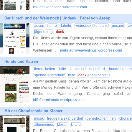
Rosenkranz betet, dann daselbst beichtet, dann nac
kalliopevorleserin.wordpress.com
Der Hirsch und der Weinstock | Undank | Fabel von Aesop
aesop
lehre
fabeln
weinstock
undank
gesamt
av
jäger
blog
dank
Ein Hirsch wurde von Jägern verfolgt, entkam ihnen aber un
Die Jäger entdeckten ihn dort nicht und gingen vorbei, so da
Weiterlesen →
... mehr auf aveaventinus.wordpress.com
Hunde und Katzen
tieren helfen
hilfe
katzen
futter
pferd
hunde
ehre
spende
tierschutz
tiere
dank
dankbarkeit
Als wir gestern Gassi gehen wollten, kam der Postbote auf d
eine Menge Pakete für dich”. Vier große und schwere Pakete
Küche den Wareneingang. Campa ging sofort 
hilfefuermiranda.wordpress.com
Mit der Choralschola im Kloster
musik
freude
alexanderdorf
benediktinerinnen
chorals
allgemeines
kloster
kirche
Die Berliner Choralschola war von Freitagnachmittag bis heu