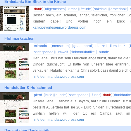
Erntedank: Ein Blick in die Kirche
dank
allgemeines
kirche
freude
sakristei
erntedank
Besser noch, ein schöner, langer, feierlicher, fröhlicher Go
Kindern dabei! Und vorher noch ein Blick in
kalliopevorleserin.wordpress.com
Flohmarksachen
miranda
menschen
gnadenbrot
katze
tierschutz
sachspende
umwelt
flohmarktartikel
hunde
Der liebe Chris hat sein Frauchen angestubst, damit sie die
Dingen durchsucht. Er hatte von unserer Idee erfahren,
verkaufen. Natürlich erkannte Chris sofort, dass damit gleich 
hilfefuermiranda.wordpress.com
Hundefutter & Hufschmied
pferd
hufe
hunde
sachspende
futter
dank
dankbarke
Unsere liebe Elisabeth aus Bayern, hat für die Hunde: 18 x 8
bestellt! Außerdem hat sie 20.- Euro für den Hufschmied ge
wirklich helfen will, der tut es! Campa sagt 
hilfefuermiranda.wordpress.com
Das mit dem Dankeschön