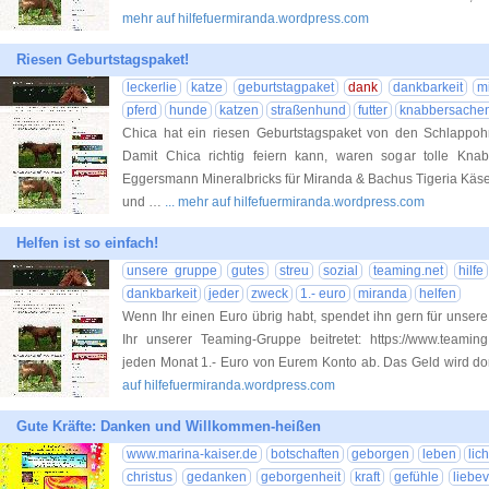
mehr auf hilfefuermiranda.wordpress.com
Riesen Geburtstagspaket!
leckerlie
katze
geburtstagpaket
dank
dankbarkeit
m
pferd
hunde
katzen
straßenhund
futter
knabbersache
Chica hat ein riesen Geburtstagspaket von den Schlappohr
Damit Chica richtig feiern kann, waren sogar tolle Knab
Eggersmann Mineralbricks für Miranda & Bachus Tigeria Käse
und …
... mehr auf hilfefuermiranda.wordpress.com
Helfen ist so einfach!
unsere gruppe
gutes
streu
sozial
teaming.net
hilfe
dankbarkeit
jeder
zweck
1.- euro
miranda
helfen
Wenn Ihr einen Euro übrig habt, spendet ihn gern für unser
Ihr unserer Teaming-Gruppe beitretet: https://www.teaming
jeden Monat 1.- Euro von Eurem Konto ab. Das Geld wird do
auf hilfefuermiranda.wordpress.com
Gute Kräfte: Danken und Willkommen-heißen
www.marina-kaiser.de
botschaften
geborgen
leben
lich
christus
gedanken
geborgenheit
kraft
gefühle
liebev