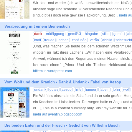
Wir sind mal wieder (ich weiß - umwelttechnisch ein NoGo) 
arbeiten sage und schreibe 28 verschiedene Nationen! Und a
sind, gibt es doch eine gewisse Hackordnung. Besti
... mehr a
Verabredung mit einem Bienenstich
dank
müßiggang
gemã¼t
hingabe
stille
gemüt
ab
kraft
freude
lachen
confusão
verão
abbild
sehnsucht
„Und, was machen Sie heute bei dem schönen Wetter?“ Der 
wippten im Takt ihres Lachens. „Wir haben eine Verabredun
Antwort, während ich den Regen aus meinen Haaren strich.
ich noch einen.“ „Prima. Und ein Tütchen Heidesand da
bittemito.wordpress.com
Vom Wolf und dem Kranich • Dank & Undank • Fabel von Aesop
undank
gutes
aesop
hilfe
hunger
fabeln
lohn
wolf
Ein Wolf riss einstmals ein Schaf und da er sehr großen Hunge
ein Knochen im Hals stecken. Deswegen hatte er Angst und a
er... [[ This is a content summary only. Visit my website for fu
mehr auf aventin.blogspot.com
Die beiden Enten und der Frosch • Gedicht von Wilhelm Busch