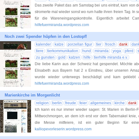
Das zweite Paket das am Samstag bei uns eintraf, kam von d
stromerte mal wieder sonst wo rum hatte ihren freien Tag. In 
für die Wareneingangskontrolle. Eigentlich arbeitet
hilfefuermiranda.wordpress.com
Noch zwei Spender hüpfen in den Lostopf!
kalender
katze
porzellan figur
tier
frosch
dank
dank
tiere
tierkommunikation
hund
miranda
yoga
pferd
zu gunsten
gold
katzen
hilfe
tierhilfe miranda e.v.
Die liebe Karin aus der Schweiz hat gespendet. Möchte abe
Elisabeth aus Bayern hat 2 x Einstreu, über unseren Amazo
wurde wieder unterwegs beschädigt und kam gekleb
hilfefuermiranda.wordpress.com
Marienkirche im Morgenlicht
religion
berlin
freude
feier
allgemeines
kirche
dank
Ich kann es nur immer wieder sagen: St. Marien in Berlin-F
Mittwochmorgen, an dem ich erst vor dem Tabernakel knie,
die Messe mitfeiere, ist ein guter Beginn für e
kalliopevorleserin.wordpress.com