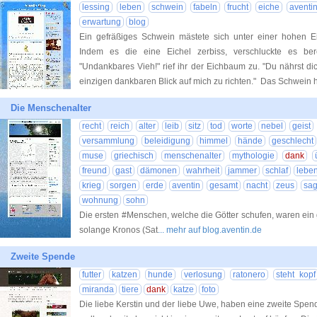
lessing
leben
schwein
fabeln
frucht
eiche
aventi
erwartung
blog
Ein gefräßiges Schwein mästete sich unter einer hohen Ei
Indem es die eine Eichel zerbiss, verschluckte es be
"Undankbares Vieh!" rief ihr der Eichbaum zu. "Du nährst d
einzigen dankbaren Blick auf mich zu richten." Das Schwein 
Die Menschenalter
recht
reich
alter
leib
sitz
tod
worte
nebel
geist
versammlung
beleidigung
himmel
hände
geschlecht
muse
griechisch
menschenalter
mythologie
dank
freund
gast
dämonen
wahrheit
jammer
schlaf
lebe
krieg
sorgen
erde
aventin
gesamt
nacht
zeus
sa
wohnung
sohn
Die ersten #Menschen, welche die Götter schufen, waren ein
solange Kronos (Sat
... mehr auf blog.aventin.de
Zweite Spende
futter
katzen
hunde
verlosung
ratonero
steht kopf
miranda
tiere
dank
katze
foto
Die liebe Kerstin und der liebe Uwe, haben eine zweite Spen