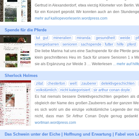
Gertrud in Alexanderdorf, etwa vierzig Kilometer von Berlin. W
für ein Konzert geprobt. Wir konnten auch an den Stunden
mehr auf kalliopevorleserin.wordpress.com
Spende für die Pferde
tut gut
mineralien
miranda
gesundheit
weide
p
energiebarren
senioren
sachspende
futter
hilfe
pferd
Die liebe Marina hat uns eine Sachspende für die Pferde gesc
klein geschnittenes Heu im Sack für unsere Senioren 1 x Mi
sie als Ergänzung zur Weide 3 … Weiterlesen
... mehr auf hi
Sherlock Holmes
zitat
chesterton
welt
zauberer
detektivgeschichten
volkstümlich
nicht kategorisiert
sir arthur conan doyle
Es hat niemals bessere Detektivgeschichten gegeben als d
obgleich der Name des großen Zauberers auf der ganzen Wel
es sich wohl um die einzige volkstümliche Legende der mo
nicht, dass man Sir Arthur Conan Doyle genug gedankt 
wortman.wordpress.com
Das Schwein unter der Eiche | Hoffnung und Erwartung | Fabel von L