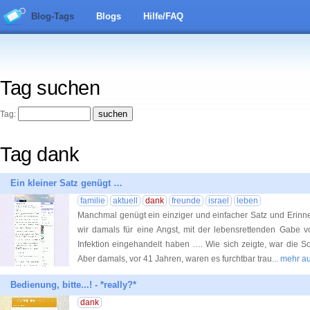
Blog-Tags
Blogs
Hilfe/FAQ
Tag suchen
Tag:
Tag dank
Ein kleiner Satz genügt …
familie
aktuell
dank
freunde
israel
leben
Manchmal genügt ein einziger und einfacher Satz und Eri
wir damals für eine Angst, mit der lebensrettenden Gabe v
Infektion eingehandelt haben …. Wie sich zeigte, war die S
Aber damals, vor 41 Jahren, waren es furchtbar trau
... mehr 
Bedienung, bitte...! - *really?*
dank