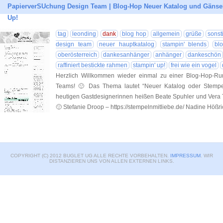
PapierverSUchung Design Team | Blog-Hop Neuer Katalog und Gänse
Up!
tag
leonding
dank
blog hop
allgemein
grüße
sonst
design team
neuer hauptkatalog
stampin' blends
bl
oberösterreich
dankesanhänger
anhänger
dankeschön
raffiniert bestickte rahmen
stampin' up!
frei wie ein vogel
Herzlich Willkommen wieder einmal zu einer Blog-Hop-R
Teams! 🙂 Das Thema lautet “Neuer Katalog oder Stempe
heutigen Gastdesignerinnen heißen Beate Spuhler und Vera T
🙂 Stefanie Droop – https://stempelnmitliebe.de/ Nadine Hößr
COPYRIGHT (C) 2012 BUGLET UG ALLE RECHTE VORBEHALTEN.
IMPRESSUM
. WIR
DISTANZIEREN UNS VON ALLEN EXTERNEN LINKS.