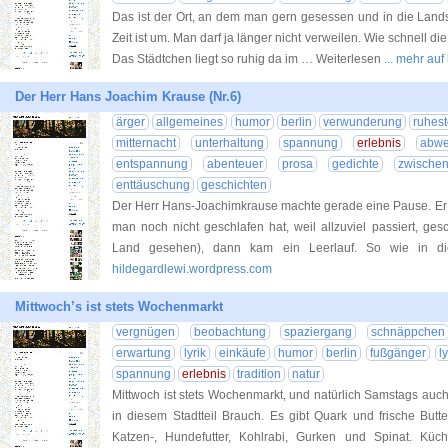
Das ist der Ort, an dem man gern gesessen und in die Lands
Zeit ist um. Man darf ja länger nicht verweilen. Wie schnell di
Das Städtchen liegt so ruhig da im … Weiterlesen
... mehr au
Der Herr Hans Joachim Krause (Nr.6)
ärger
allgemeines
humor
berlin
verwunderung
ruhes
mitternacht
unterhaltung
spannung
erlebnis
abwe
entspannung
abenteuer
prosa
gedichte
zwischen
enttäuschung
geschichten
Der Herr Hans-Joachimkrause machte gerade eine Pause. Er w
man noch nicht geschlafen hat, weil allzuviel passiert, ge
Land gesehen), dann kam ein Leerlauf. So wie in 
hildegardlewi.wordpress.com
Mittwoch’s ist stets Wochenmarkt
vergnügen
beobachtung
spaziergang
schnäppchen
erwartung
lyrik
einkäufe
humor
berlin
fußgänger
ly
spannung
erlebnis
tradition
natur
Mittwoch ist stets Wochenmarkt, und natürlich Samstags auch,
in diesem Stadtteil Brauch. Es gibt Quark und frische Butte
Katzen-, Hundefutter, Kohlrabi, Gurken und Spinat. Küche