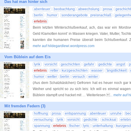
Das hat man hinter sich
abenteuer
beobachtung
abwechslung
prosa
geschich
berlin
humor
sonderangebote. preisnachlaß
gelegenhe
erlebnis
Beim letzten Winterschlußverkauf, ach, das war ein Mords
Geld Klamotten konnt‘ in Massen kriegen. Vater, Mutter, Toch
kannten die humanen Preise überall beim Schlußverkauf. Z
mehr auf hildegardlewi.wordpress.com
Vom Büblein auf dem Eis
lyrik
vorsicht
geschichten
gefahr
gedichte
angst
p
erlebnis
retter
kurzgeschichten
wasser
'ängstlichkeit
humor
wetter
berlin
versuch
winter
(Aus dem Schatzkästchen) Gefroren hat es heuer noch gar ke
Weiher und spricht so zu sich leis: Ich will es einmal wage
Büblein stampft und hacket mit … Weiterlesen 
... mehr auf
Mit fremden Federn (3)
hoffnung
prosa
entspannung
abenteuer
unruhe
be
versuchung
lyrik
vorsicht
gedichte
schicksal
erlebn
spannung
erlebnis
fischer
lyric
unterhaltung
kurzgesc