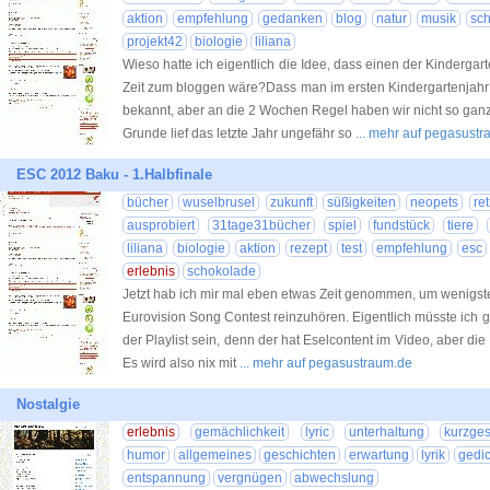
aktion
empfehlung
gedanken
blog
natur
musik
sc
projekt42
biologie
liliana
Wieso hatte ich eigentlich die Idee, dass einen der Kindergart
Zeit zum bloggen wäre?Dass man im ersten Kindergartenjahr 
bekannt, aber an die 2 Wochen Regel haben wir nicht so ganz 
Grunde lief das letzte Jahr ungefähr so
... mehr auf pegasust
ESC 2012 Baku - 1.Halbfinale
bücher
wuselbrusel
zukunft
süßigkeiten
neopets
ret
ausprobiert
31tage31bücher
spiel
fundstück
tiere
liliana
biologie
aktion
rezept
test
empfehlung
esc
erlebnis
schokolade
Jetzt hab ich mir mal eben etwas Zeit genommen, um wenigsten
Eurovision Song Contest reinzuhören. Eigentlich müsste ich g
der Playlist sein, denn der hat Eselcontent im Video, aber die 
Es wird also nix mit
... mehr auf pegasustraum.de
Nostalgie
erlebnis
gemächlichkeit
lyric
unterhaltung
kurzges
humor
allgemeines
geschichten
erwartung
lyrik
gedic
entspannung
vergnügen
abwechslung