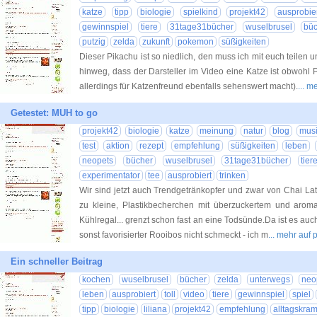
katze
tipp
biologie
spielkind
projekt42
ausprobie
gewinnspiel
tiere
31tage31bücher
wuselbrusel
bü
putzig
zelda
zukunft
pokemon
süßigkeiten
Dieser Pikachu ist so niedlich, den muss ich mit euch teilen
hinweg, dass der Darsteller im Video eine Katze ist obwohl 
allerdings für Katzenfreund ebenfalls sehenswert macht).
... 
Getestet: MUH to go
projekt42
biologie
katze
meinung
natur
blog
mus
test
aktion
rezept
empfehlung
süßigkeiten
leben
neopets
bücher
wuselbrusel
31tage31bücher
tier
experimentator
tee
ausprobiert
trinken
Wir sind jetzt auch Trendgetränkopfer und zwar von Chai Lat
zu kleine, Plastikbecherchen mit überzuckertem und aromat
Kühlregal... grenzt schon fast an eine Todsünde.Da ist es au
sonst favorisierter Rooibos nicht schmeckt - ich m
... mehr auf
Ein schneller Beitrag
kochen
wuselbrusel
bücher
zelda
unterwegs
neo
leben
ausprobiert
toll
video
tiere
gewinnspiel
spiel
tipp
biologie
liliana
projekt42
empfehlung
alltagskra