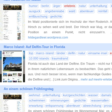
humor
berlin
ärger
erlebnis
natur
unterhaltung
ausguck
angebereiabe
wald
abenteuer
reinfall
enttäuschung
gedichte
Im Wald positionierte sich im Hochsitz der Herr Roderich. 
Hirsch zu sehen weit und breit. Der Hirsch war klug, er da
Position an einem Punkt, nicht einzuseh‘n.
hildegardlewi.wordpress.com
Marco Island: Auf Delfin-Tour in Florida
top
marco island
länder
delfin
natur
einsame insel
e
10.000 islands
traumstrand
Florida ist auch das Land der Delfine. Ein Traum – nicht nur f
in ihrem natürlichen Lebensraum zu beobachten. Das geht 
aus. Und noch besser ist es, wenn man fachkundige Guides m
die Delfine und […] Link zum Origina
... mehr auf meehr-erleb
An einem schönen Frühlingstag
wehmut
unterhaltung
kurzgeschichten
wasser
damals
schwimmen
erinnerungen
gedichte
wasserratten
erwartung
entspannung
abenteuer
abwechslung
prosa
An einem schönen Frühlingstag im Wonnemonat Mai; es w