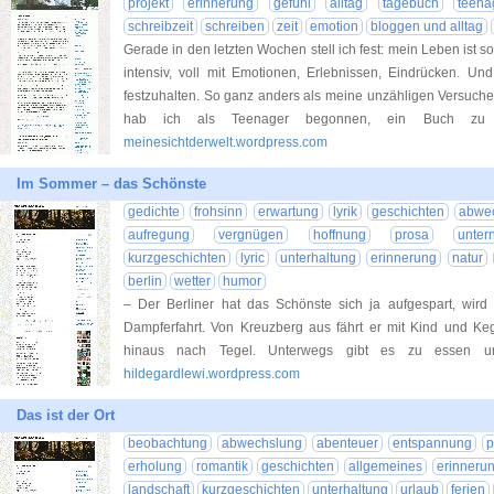
projekt
erinnerung
gefühl
alltag
tagebuch
teena
schreibzeit
schreiben
zeit
emotion
bloggen und alltag
Gerade in den letzten Wochen stell ich fest: mein Leben ist so
intensiv, voll mit Emotionen, Erlebnissen, Eindrücken. Und
festzuhalten. So ganz anders als meine unzähligen Versuche f
hab ich als Teenager begonnen, ein Buch zu 
meinesichtderwelt.wordpress.com
Im Sommer – das Schönste
gedichte
frohsinn
erwartung
lyrik
geschichten
abwe
aufregung
vergnügen
hoffnung
prosa
unte
kurzgeschichten
lyric
unterhaltung
erinnerung
natur
berlin
wetter
humor
– Der Berliner hat das Schönste sich ja aufgespart, wir
Dampferfahrt. Von Kreuzberg aus fährt er mit Kind und Ke
hinaus nach Tegel. Unterwegs gibt es zu essen 
hildegardlewi.wordpress.com
Das ist der Ort
beobachtung
abwechslung
abenteuer
entspannung
p
erholung
romantik
geschichten
allgemeines
erinneru
landschaft
kurzgeschichten
unterhaltung
urlaub
ferien