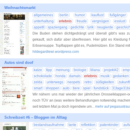
Weihnachtsmarkt
allgemeines
berlin
humor
kauflust
fußgänger
unterhaltung
erlebnis
freude
vergnügen
esslust
appetit
spaziergang
gedichte
lyrik
neugierde
geschic
Die Buden stehen dichtgedrängt und überall gibt‘s was z
gekauft, sich dafür aber überfressen. Hier gibt es Kleidung 
Erbsensuppe. Topflappen gibt es, Pudelmützen. Ein Stand m
hildegardlewi.wordpress.com
Autos sind doof
katze
tipp
meinung
biologie
liliana
projekt42
emp
schokolade
honda
damals
erlebnis
musik
gedanken
zelda
unterwegs
neopets
retro
süßigkeiten
zukunft
smart
shoppen
auto
tiere
spiel
fundstück
31tage31b
Wir nähern uns mal wieder der jährlichen Drosselklappen-o
noch TÜV an (was weitere Behandlungen notwendig machen dü
seit letztem Mal ja doch irgendwie um
... mehr auf pegasustra
Schreibzeit #6 – Bloggen im Alltag
bestandsaufnahme
tante
reflektion
patenkinder
auf