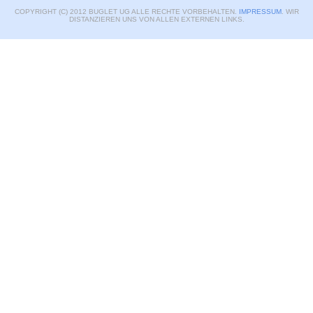
COPYRIGHT (C) 2012 BUGLET UG ALLE RECHTE VORBEHALTEN.
IMPRESSUM
. WIR
DISTANZIEREN UNS VON ALLEN EXTERNEN LINKS.