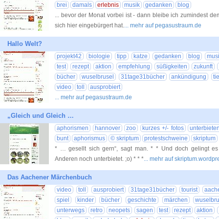
brei
damals
erlebnis
musik
gedanken
blog
... bevor der Monat vorbei ist - dann bleibe ich zumindest d
sich hier eingebürgert hat.
... mehr auf pegasustraum.de
Hallo Welt?
projekt42
biologie
tipp
katze
gedanken
blog
mus
test
rezept
aktion
empfehlung
süßigkeiten
zukunft
bücher
wuselbrusel
31tage31bücher
ankündigung
ti
video
toll
ausprobiert
... mehr auf pegasustraum.de
„Gleich und Gleich …
aphorismen
hannover
zoo
kurzes +/- fotos
unterbiete
bunt
aphorismus
© skriptum
protestschweine
skriptum
* … gesellt sich gern“, sagt man. * * Und doch gelingt e
Anderen noch unterbietet. ;o) * * *
... mehr auf skriptum.wordp
Das Aachener Märchenbuch
video
toll
ausprobiert
31tage31bücher
tourist
aach
spiel
kinder
bücher
geschichte
märchen
wuselbru
unterwegs
retro
neopets
sagen
test
rezept
aktion