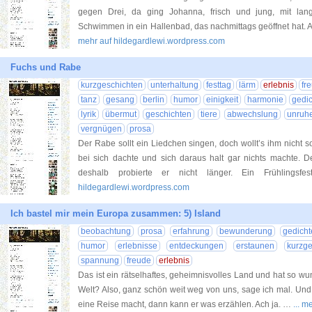
gegen Drei, da ging Johanna, frisch und jung, mit lan
Schwimmen in ein Hallenbad, das nachmittags geöffnet hat.
mehr auf hildegardlewi.wordpress.com
Fuchs und Rabe
kurzgeschichten
unterhaltung
festtag
lärm
erlebnis
fr
tanz
gesang
berlin
humor
einigkeit
harmonie
gedi
lyrik
übermut
geschichten
tiere
abwechslung
unruh
vergnügen
prosa
Der Rabe sollt ein Liedchen singen, doch wollt’s ihm nicht s
bei sich dachte und sich daraus halt gar nichts machte. D
deshalb probierte er nicht länger. Ein Frühlings
hildegardlewi.wordpress.com
Ich bastel mir mein Europa zusammen: 5) Island
beobachtung
prosa
erfahrung
bewunderung
gedicht
humor
erlebnisse
entdeckungen
erstaunen
kurzge
spannung
freude
erlebnis
Das ist ein rätselhaftes, geheimnisvolles Land und hat so 
Welt? Also, ganz schön weit weg von uns, sage ich mal. Un
eine Reise macht, dann kann er was erzählen. Ach ja. …
... 