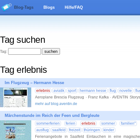
Blog-Tags
Blogs
Hilfe/FAQ
Tag suchen
Tag:
Tag erlebnis
Im Flugzeug – Hermann Hesse
erlebnis
aviatik
sport
hermann hesse
flug
novelle
fl
Aeroplane Brescia Flugzeug · Franz Kafka · AVENTIN Storys 
mehr auf blog.aventin.de
Märchenstunde im Reich der Feen und Bergleute
sommerferien
ferien
erlebnis
sommer
familien"
ausflug
saalfeld
freizeit
thüringen
kinder
Ferienangebote in Saalfeld Eintauchen in eine magisch