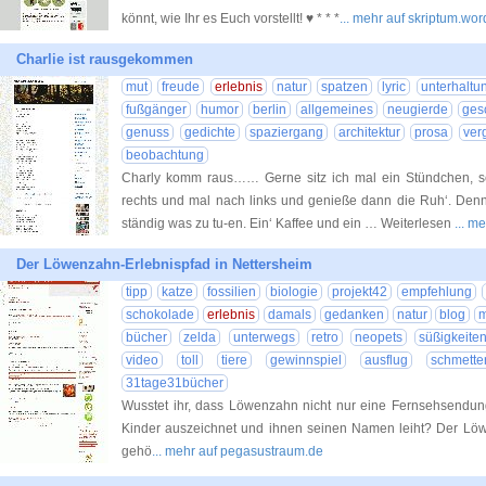
könnt, wie Ihr es Euch vorstellt! ♥ * * *
... mehr auf skriptum.wo
Charlie ist rausgekommen
mut
freude
erlebnis
natur
spatzen
lyric
unterhaltu
fußgänger
humor
berlin
allgemeines
neugierde
ges
genuss
gedichte
spaziergang
architektur
prosa
ver
beobachtung
Charly komm raus…… Gerne sitz ich mal ein Stündchen, 
rechts und mal nach links und genieße dann die Ruh‘. Denn 
ständig was zu tu-en. Ein‘ Kaffee und ein … Weiterlesen
... m
Der Löwenzahn-Erlebnispfad in Nettersheim
tipp
katze
fossilien
biologie
projekt42
empfehlung
schokolade
erlebnis
damals
gedanken
natur
blog
m
bücher
zelda
unterwegs
retro
neopets
süßigkeite
video
toll
tiere
gewinnspiel
ausflug
schmetter
31tage31bücher
Wusstet ihr, dass Löwenzahn nicht nur eine Fernsehsendu
Kinder auszeichnet und ihnen seinen Namen leiht? Der Löw
gehö
... mehr auf pegasustraum.de