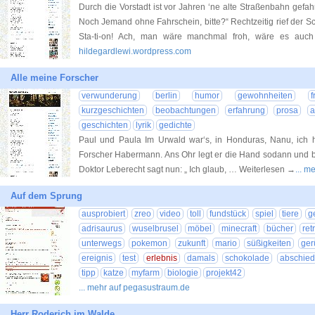
Durch die Vorstadt ist vor Jahren ‘ne alte Straßenbahn gefahre
Noch Jemand ohne Fahrschein, bitte?“ Rechtzeitig rief der S
Sta-ti-on! Ach, man wäre manchmal froh, wäre es auc
hildegardlewi.wordpress.com
Alle meine Forscher
verwunderung
berlin
humor
gewohnheiten
kurzgeschichten
beobachtungen
erfahrung
prosa
a
geschichten
lyrik
gedichte
Paul und Paula Im Urwald war‘s, in Honduras, Nanu, ich h
Forscher Habermann. Ans Ohr legt er die Hand sodann und bl
Doktor Leberecht sagt nun: „ Ich glaub, … Weiterlesen →
... m
Auf dem Sprung
ausprobiert
zreo
video
toll
fundstück
spiel
tiere
g
adrisaurus
wuselbrusel
möbel
minecraft
bücher
ret
unterwegs
pokemon
zukunft
mario
süßigkeiten
ger
ereignis
test
erlebnis
damals
schokolade
abschied
tipp
katze
myfarm
biologie
projekt42
... mehr auf pegasustraum.de
Herr Roderich im Walde