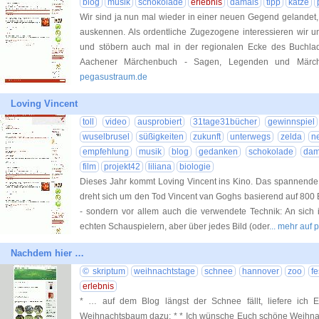
blog
musik
schokolade
erlebnis
damals
tipp
katze
Wir sind ja nun mal wieder in einer neuen Gegend gelandet, i
auskennen. Als ordentliche Zugezogene interessieren wir u
und stöbern auch mal in der regionalen Ecke des Buchla
Aachener Märchenbuch - Sagen, Legenden und Märc
pegasustraum.de
Loving Vincent
toll
video
ausprobiert
31tage31bücher
gewinnspiel
wuselbrusel
süßigkeiten
zukunft
unterwegs
zelda
n
empfehlung
musik
blog
gedanken
schokolade
dam
film
projekt42
liliana
biologie
Dieses Jahr kommt Loving Vincent ins Kino. Das spannende 
dreht sich um den Tod Vincent van Goghs basierend auf 800 Br
- sondern vor allem auch die verwendete Technik: An sich i
echten Schauspielern, aber über jedes Bild (oder
... mehr auf
Nachdem hier …
© skriptum
weihnachtstage
schnee
hannover
zoo
fe
erlebnis
* … auf dem Blog längst der Schnee fällt, liefere ich
Weihnachtsbaum dazu: * * Ich wünsche Euch schöne Weihnach