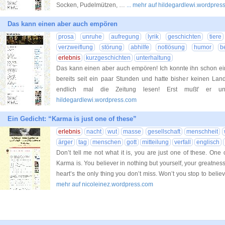
Socken, Pudelmützen, …
... mehr auf hildegardlewi.wordpres
Das kann einen aber auch empören
prosa
unruhe
aufregung
lyrik
geschichten
tiere
verzweiflung
störung
abhilfe
notlösung
humor
be
erlebnis
kurzgeschichten
unterhaltung
Das kann einen aber auch empören! Ich konnte ihn schon ei
bereits seit ein paar Stunden und hatte bisher keinen Land
endlich mal die Zeitung lesen! Erst mußt’ er un
hildegardlewi.wordpress.com
Ein Gedicht: “Karma is just one of these”
erlebnis
nacht
wut
masse
gesellschaft
menschheit
ärger
tag
menschen
gott
mitteilung
verfall
englisch
Don’t tell me not what it is, you are just one of these. One
Karma is. You believer in nothing but yourself, your greatness,
heart’s the only thing you don’t miss. Won’t you stop to believe
mehr auf nicoleinez.wordpress.com