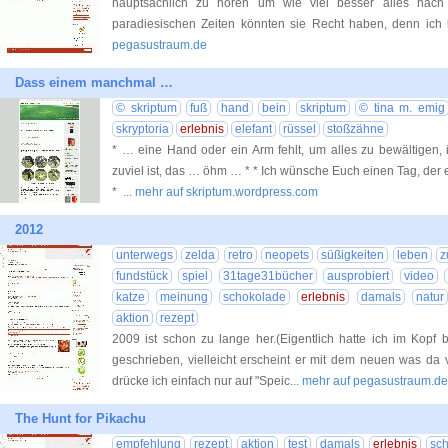
hauptsächlich zu hören um wie viel besser alles nach
paradiesischen Zeiten könnten sie Recht haben, denn ic
pegasustraum.de
Dass einem manchmal …
© skriptum
fuß
hand
bein
skriptum
© tina m. emig
skryptoria
erlebnis
elefant
rüssel
stoßzähne
* … eine Hand oder ein Arm fehlt, um alles zu bewältigen, 
zuviel ist, das … öhm … * * Ich wünsche Euch einen Tag, der 
*
... mehr auf skriptum.wordpress.com
2012
unterwegs
zelda
retro
neopets
süßigkeiten
leben
z
fundstück
spiel
31tage31bücher
ausprobiert
video
katze
meinung
schokolade
erlebnis
damals
natur
aktion
rezept
2009 ist schon zu lange her.(Eigentlich hatte ich im Kopf 
geschrieben, vielleicht erscheint er mit dem neuen was da 
drücke ich einfach nur auf "Speic
... mehr auf pegasustraum.de
The Hunt for Pikachu
empfehlung
rezept
aktion
test
damals
erlebnis
sc