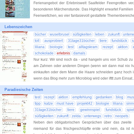
Ferienangebot der Erlebniswelt Saalfelder Feengrotten ver
besonderen Märchenstunde. Das Highlight erwartet Familien 
Feenweltchen, wo vier fantasievoll gestaltete Themenbereich
Lebenszeichen
bücher
wuselbrusel
süßigkeiten
leben
zukunft
unter
toll
ausprobiert
31tage31bücher
tiere
fundstück
s
liliana
biologie
test
alltagskram
rezept
aktion
schokolade
erlebnis
damals
Nur kurz: Wir sind noch da - und hangeln uns von Schub zu
am Zahnen oder anderen Dingen (wenn wir dann mal nix ha
einkaufen oder dem Mann die Haare schneiden ganz hoch im 
wenn das Blog mehr zum Microblog wird oder ifttt zum Einsat
.
Paradiesische Zeiten
test
rezept
aktion
empfehlung
gedanken
blog
mus
tipp
katze
must have
projekt42
biologie
liliana
sinn
31tage31bücher
tiere
gewinnspiel
fundstück
spie
süßigkeiten
zukunft
zelda
unterwegs
retro
neopets
Neben den obligatorischen Gesprächen über das zweite Ki
niemand für das frischgeschlüpfte erste und nein, da ist 