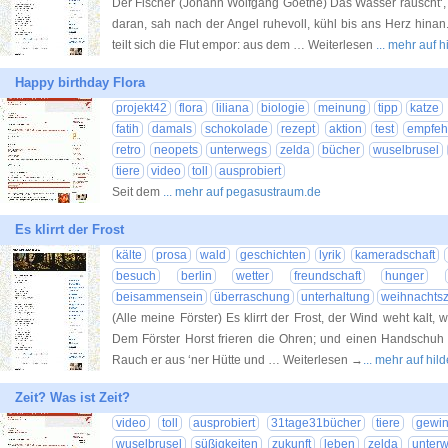
Der Fischer (Johann Wolfgang Goethe) Das Wasser rauscht‘, 
daran, sah nach der Angel ruhevoll, kühl bis ans Herz hinan.
teilt sich die Flut empor: aus dem … Weiterlesen
... mehr auf
Happy birthday Flora
projekt42
flora
liliana
biologie
meinung
tipp
katze
fatih
damals
schokolade
rezept
aktion
test
empfeh
retro
neopets
unterwegs
zelda
bücher
wuselbrusel
tiere
video
toll
ausprobiert
Seit dem
... mehr auf pegasustraum.de
Es klirrt der Frost
kälte
prosa
wald
geschichten
lyrik
kameradschaft
besuch
berlin
wetter
freundschaft
hunger
beisammensein
überraschung
unterhaltung
weihnachtsz
(Alle meine Förster) Es klirrt der Frost, der Wind weht kalt,
Dem Förster Horst frieren die Ohren; und einen Handschuh 
Rauch er aus ‘ner Hütte und … Weiterlesen →
... mehr auf hi
Zeit? Was ist Zeit?
video
toll
ausprobiert
31tage31bücher
tiere
gewin
wuselbrusel
süßigkeiten
zukunft
leben
zelda
unter