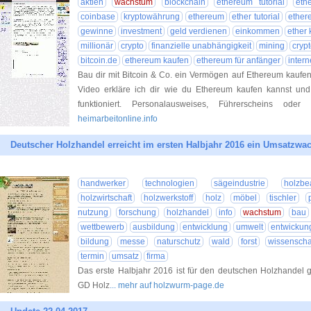
aktien
wachstum
blockchain
ethereum tutorial
eth
coinbase
kryptowährung
ethereum
ether tutorial
ether
gewinne
investment
geld verdienen
einkommen
ether
millionär
crypto
finanzielle unabhängigkeit
mining
cryp
bitcoin.de
ethereum kaufen
ethereum für anfänger
intern
Bau dir mit Bitcoin & Co. ein Vermögen auf Ethereum kaufen
Video erkläre ich dir wie du Ethereum kaufen kannst und z
funktioniert. Personalausweises, Führerscheins ode
heimarbeitonline.info
Deutscher Holzhandel erreicht im ersten Halbjahr 2016 ein Umsatzw
handwerker
technologien
sägeindustrie
holzbe
holzwirtschaft
holzwerkstoff
holz
möbel
tischler
nutzung
forschung
holzhandel
info
wachstum
bau
wettbewerb
ausbildung
entwicklung
umwelt
entwickun
bildung
messe
naturschutz
wald
forst
wissenscha
termin
umsatz
firma
Das erste Halbjahr 2016 ist für den deutschen Holzhandel 
GD Holz
... mehr auf holzwurm-page.de