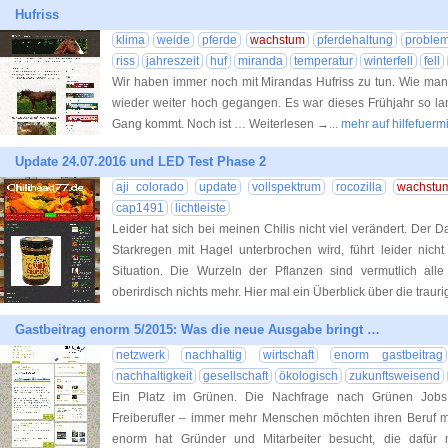
Hufriss
klima
weide
pferde
wachstum
pferdehaltung
proble
riss
jahreszeit
huf
miranda
temperatur
winterfell
fell
Wir haben immer noch mit Mirandas Hufriss zu tun. Wie man 
wieder weiter hoch gegangen. Es war dieses Frühjahr so lang
Gang kommt. Noch ist … Weiterlesen →
... mehr auf hilfefue
Update 24.07.2016 und LED Test Phase 2
aji colorado
update
vollspektrum
rocozilla
wachstu
cap1491
lichtleiste
Leider hat sich bei meinen Chilis nicht viel verändert. Der
Starkregen mit Hagel unterbrochen wird, führt leider nich
Situation. Die Wurzeln der Pflanzen sind vermutlich al
oberirdisch nichts mehr. Hier mal ein Überblick über die traur
Gastbeitrag enorm 5/2015: Was die neue Ausgabe bringt …
netzwerk
nachhaltig
wirtschaft
enorm gastbeitrag
nachhaltigkeit
gesellschaft
ökologisch
zukunftsweisend
Ein Platz im Grünen. Die Nachfrage nach Grünen Jobs w
Freiberufler – immer mehr Menschen möchten ihren Beruf mi
enorm hat Gründer und Mitarbeiter besucht, die dafür