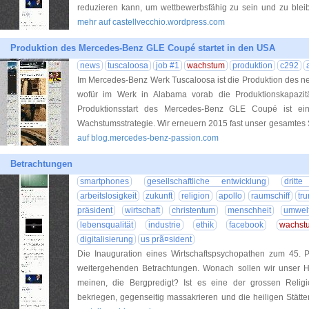
reduzieren kann, um wettbewerbsfähig zu sein und zu bleibe
mehr auf castellvecchio.wordpress.com
Produktion des Mercedes-Benz GLE Coupé startet in den USA
news
tuscaloosa
job #1
wachstum
produktion
c292
Im Mercedes-Benz Werk Tuscaloosa ist die Produktion des 
wofür im Werk in Alabama vorab die Produktionskapazit
Produktionsstart des Mercedes-Benz GLE Coupé ist ein 
Wachstumsstrategie. Wir erneuern 2015 fast unser gesamtes 
auf blog.mercedes-benz-passion.com
Betrachtungen
smartphones
gesellschaftliche entwicklung
dritte
arbeitslosigkeit
zukunft
religion
apollo
raumschiff
tr
präsident
wirtschaft
christentum
menschheit
umwelt
lebensqualität
industrie
ethik
facebook
wachst
digitalisierung
us prã¤sident
Die Inauguration eines Wirtschaftspsychopathen zum 45. 
weitergehenden Betrachtungen. Wonach sollen wir unser H
meinen, die Bergpredigt? Ist es eine der grossen Relig
bekriegen, gegenseitig massakrieren und die heiligen Stätt