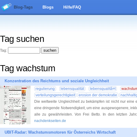
Blog-Tags
Blogs
Hilfe/FAQ
Tag suchen
Tag:
Tag wachstum
Konzentration des Reichtums und soziale Ungleichheit
regulierung
lebensqualität
lebensqualitã¤t
wachstu
verteilungsgerechtigkeit
erosion der demokratie
nachhalti
Die weltweite Ungleichheit zu bekämpfen ist nicht nur eine 
eine dringende Notwendigkeit, um eine ausgewogenere, inklu
alle zu gewährleisten. Von Frei Betto. In den letzten Jah
nachdenkseiten.de
UBIT-Radar: Wachstumsmotoren für Österreichs Wirtschaft