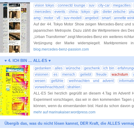
vision tokyo
connectd lounge
suv
city-car
megacities
mercedes
events
china
tokyo
gle
dieter zetsche
pl
amg
motor
v8
suv-modell
angebot
smart
annette wink
Auf der 44. Tokyo Motor Show zeigen Mercedes-Benz und sma
japanischen Metropole. Dazu zählt die Weltpremiere des De
„Urban Transformer“ zeigt Mercedes-Benz ein weiteres rich
Verjüngung der Marke widerspiegelt. Marktpremiere i
blog.mercedes-benz-passion.com
♥ 4. ICH BIN … ALL-ES ♥
gedanken
alles
wünsche
geschenk
ich bin
erfahrun
visionen
es
mensch
geliebt
freude
wachstum
wesen
gefühle
weihnachten und advent
informat
vorweihnachtszeit
strahlen
ALL-ES Sei herzlich gegrüßt an diesem 4.Tag im Advent! 
Experiment vorschlagen, das wir in den kommenden Tagen 
können, wenn du einverstanden bist. Hast du schon davon ge
mehr auf marinakaiser.wordpress.com
Übergib das, was du nicht lösen kannst, DER Kraft, die ALLES vermag