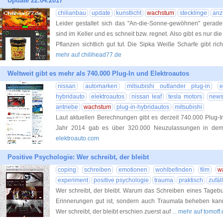
Update 22.04.2017
chilianbau
update
kunstlicht
wachstum
stecklinge
anz
Leider gestaltet sich das "An-die-Sonne-gewöhnen" gerade
sind im Keller und es schneit bzw. regnet. Also gibt es nur di
Pflanzen sichtlich gut tut. Die Sipka Weiße Scharfe gibt rich
mehr auf chilihead77.de
Weltweit gibt es mehr als 740.000 Plug-In und Elektroautos
nissan
automarken
mitsubishi outlander plug-in
e
hybridauto
elektroautos
nissan leaf
tesla motors
new
antriebe
wachstum
plug-in-hybridautos
mitsubishi
Laut aktuellen Berechnungen gibt es derzeit 740.000 Plug-In
Jahr 2014 gab es über 320.000 Neuzulassungen in dem 
elektroauto.com
Positive Psychologie: Wer schreibt, der bleibt
coping
schreiben
emotionen
wohlbefinden
film
w
experiment
positive psychologie
trauma
praktisch
zufäl
Wer schreibt, der bleibt. Warum das Schreiben eines Tagebu
Erinnerungen gut ist, sondern auch Traumata beheben kann.
Wer schreibt, der bleibt erschien zuerst auf
... mehr auf tomoff