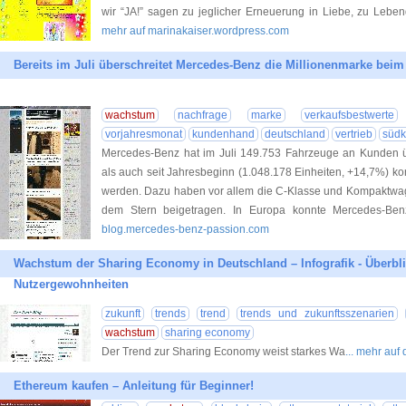
wir “JA!” sagen zu jeglicher Erneuerung in Liebe, zu Leb
mehr auf marinakaiser.wordpress.com
Bereits im Juli überschreitet Mercedes-Benz die Millionenmarke beim
wachstum
nachfrage
marke
verkaufsbestwerte
vorjahresmonat
kundenhand
deutschland
vertrieb
südk
Mercedes-Benz hat im Juli 149.753 Fahrzeuge an Kunden ü
als auch seit Jahresbeginn (1.048.178 Einheiten, +14,7%) ko
werden. Dazu haben vor allem die C-Klasse und Kompaktwage
dem Stern beigetragen. In Europa konnte Mercedes-Ben
blog.mercedes-benz-passion.com
Wachstum der Sharing Economy in Deutschland – Infografik - Überblick
Nutzergewohnheiten
zukunft
trends
trend
trends und zukunftsszenarien
wachstum
sharing economy
Der Trend zur Sharing Economy weist starkes Wa
... mehr auf
Ethereum kaufen – Anleitung für Beginner!