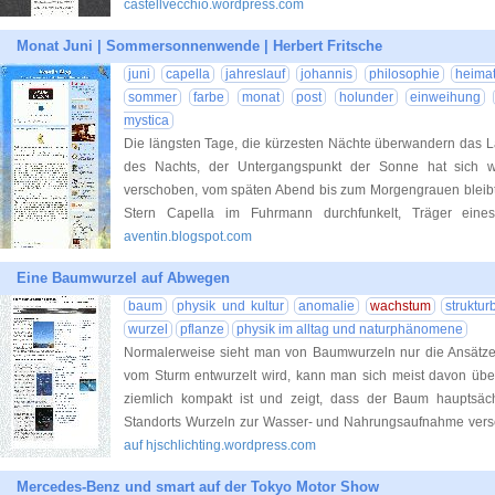
castellvecchio.wordpress.com
Monat Juni | Sommersonnenwende | Herbert Fritsche
juni
capella
jahreslauf
johannis
philosophie
heima
sommer
farbe
monat
post
holunder
einweihung
mystica
Die längsten Tage, die kürzesten Nächte überwandern das L
des Nachts, der Untergangspunkt der Sonne hat sich
verschoben, vom späten Abend bis zum Morgengrauen bleibt 
Stern Capella im Fuhrmann durchfunkelt, Träger eine
aventin.blogspot.com
Eine Baumwurzel auf Abwegen
baum
physik und kultur
anomalie
wachstum
struktur
wurzel
pflanze
physik im alltag und naturphänomene
Normalerweise sieht man von Baumwurzeln nur die Ansätz
vom Sturm entwurzelt wird, kann man sich meist davon üb
ziemlich kompakt ist und zeigt, dass der Baum hauptsä
Standorts Wurzeln zur Wasser- und Nahrungsaufnahme versen
auf hjschlichting.wordpress.com
Mercedes-Benz und smart auf der Tokyo Motor Show