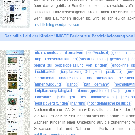
über das vergebliche Bemühen dieser durch welche zufäll
schlechten Platz verschlagenen Kreatur nach: Die ersten Ja
wenn das Bäumchen größer ist, wird es schließlich abkn
hjschlichting.wordpress.com
Das stille Leid der Kinder: UNICEF Bericht zur Pestizidbelastung von
nicht-chemische alternativen
stoffwechsel
global allia
hhp
krebserkrankungen
susan haffmans
gewässer
bö
bericht zur pestizidbelastung von kindern
endokrine di
fruchtbarkeit
fortpflanzungsfã¤higkeit
pestizide
gewã
international
underestimated and oberlooked: the silent
hirnentwicklung
gahpp
pan germany
hochgefã¤hr
fortpflanzungsfähigkeit
atemwegprobleme
stã¶rungen 
todesfälle
störungen des immunsystems
gesund
pestizidvergiftungen
nahrung
hochgefährliche pestizide
Medienmitteilung PAN Germany Das stille Leid der Kinder: U
von Kindern 23.6.26 Seit 1990 hat sich der globale Pestizide
wachsen Kinder in einer Umgebung auf, die zunehmend von
Gewässern, Luft und Nahrung – Pestizide sind allge