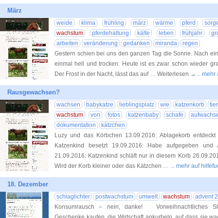
März
weide
klima
frühling
märz
wärme
pferd
sorg
wachstum
pferdehaltung
kälte
leben
frühjahr
gr
arbeiten
veränderung
gedanken
miranda
regen
Gestern schien bei uns den ganzen Tag die Sonne. Nach eine
einmal hell und trocken. Heute ist es zwar schon wieder gr
Der Frost in der Nacht, lässt das auf … Weiterlesen →
... mehr
Rausgewachsen?
wachsen
babykatze
lieblingsplatz
wie
katzenkorb
tie
wachstum
von
fotos
katzenbaby
schafe
aufwachs
dokumentation
kätzchen
Luzy und das Körbchen 13.09.2016: Ablagekorb entdeckt
Katzenkind besetzt 19.09.2016: Habe aufgegeben und A
21.09.2016: Katzenkind schläft nur in diesem Korb 26.09.2
Wird der Korb kleiner oder das Kätzchen …
... mehr auf hilf
18. Dezember
schlaglichter
postwachstum
umwelt
wachstum
advent 
Konsumrausch – nein, danke! Vorweihnachtliches S
Geschenke kaufen, die Wirtschaft ankurbeln, auf dass sie w