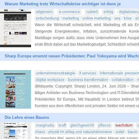
Warum Marketing trotz Wirtschaftskrise wichtiger ist denn je
allgemein
e-commerce
cutvert
erfolg
digitalisier
entscheidung
marketing
online marketing
sea
krise
si
Wenn die Wirtschaft schwächelt, wird Marketing oft als Er
Steigende Energiekosten, Inflation, zurückhaltende Ku
Marktlage sorgen dafür, dass viele Unternehmen ihre Ausgaben
erste Blick dabei auf das Marketingbudget. Schließlich schein
Sharp Europe ernennt neuen Präsidenten: Paul Yokoyama wird Wachs
unternehmensstrategie
it-services
internationale pressem
digital workplace
business transformation
collaboration
(Bildquelle: Copyright: Sharp) London, 24. Juni 2026 – Sha
tätiger Anbieter von Business-Technologien und IT-Dienstle
Präsidenten für Europa. Mit Hauptsitz in London betreut S
Kunden aus dem öffentlichen und privaten Sektor mit einem 
Die Lehre eines Baums
marginalia
kraft
gleichgewicht
pflanze
wachstum
s
chaos
physik im alltag und naturphänomene
zufall
baum
So manches Mal, wenn ich an einer alten Mauer ein junges