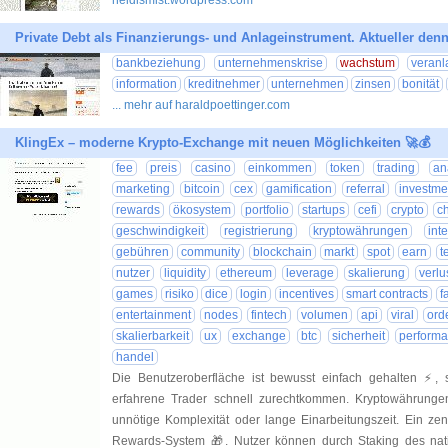
heidismist.wordpress.com
Private Debt als Finanzierungs- und Anlageinstrument. Aktueller denn
bankbeziehung
unternehmenskrise
wachstum
veran
information
kreditnehmer
unternehmen
zinsen
bonität
... mehr auf haraldpoettinger.com
KlingEx – moderne Krypto-Exchange mit neuen Möglichkeiten 🚀💰
fee
preis
casino
einkommen
token
trading
an
marketing
bitcoin
cex
gamification
referral
investme
rewards
ökosystem
portfolio
startups
cefi
crypto
ch
geschwindigkeit
registrierung
kryptowährungen
int
gebühren
community
blockchain
markt
spot
earn
t
nutzer
liquidity
ethereum
leverage
skalierung
verlu
games
risiko
dice
login
incentives
smart contracts
f
entertainment
nodes
fintech
volumen
api
viral
ord
skalierbarkeit
ux
exchange
btc
sicherheit
perform
handel
Die Benutzeroberfläche ist bewusst einfach gehalten ⚡, 
erfahrene Trader schnell zurechtkommen. Kryptowährungen
unnötige Komplexität oder lange Einarbeitungszeit. Ein zen
Rewards-System 🎁. Nutzer können durch Staking des na