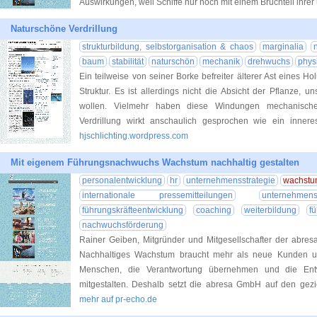
Auswirkungen, weil Schiffe nur noch mit einem Bruchteil ihrer
Naturschöne Verdrillung
strukturbildung, selbstorganisation & chaos
marginalia
baum
stabilität
naturschön
mechanik
drehwuchs
phys
Ein teilweise von seiner Borke befreiter älterer Ast eines H
Struktur. Es ist allerdings nicht die Absicht der Pflanze,
wollen. Vielmehr haben diese Windungen mechanische
Verdrillung wirkt anschaulich gesprochen wie ein innere
hjschlichting.wordpress.com
Mit eigenem Führungsnachwuchs Wachstum nachhaltig gestalten
personalentwicklung
hr
unternehmensstrategie
wachst
internationale pressemitteilungen
unternehmens
führungskräfteentwicklung
coaching
weiterbildung
f
nachwuchsförderung
Rainer Geiben, Mitgründer und Mitgesellschafter der abre
Nachhaltiges Wachstum braucht mehr als neue Kunden un
Menschen, die Verantwortung übernehmen und die Ent
mitgestalten. Deshalb setzt die abresa GmbH auf den gezi
mehr auf pr-echo.de