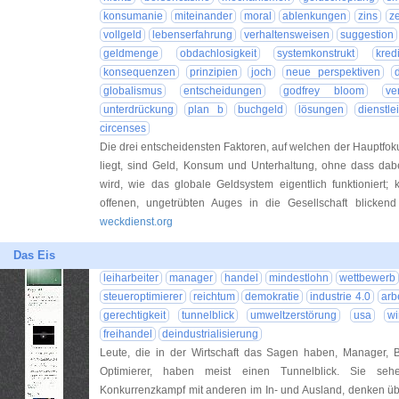
konsumanie
miteinander
moral
ablenkungen
zins
ze
vollgeld
lebenserfahrung
verhaltensweisen
suggestion
geldmenge
obdachlosigkeit
systemkonstrukt
kred
konsequenzen
prinzipien
joch
neue perspektiven
globalismus
entscheidungen
godfrey bloom
ve
unterdrückung
plan b
buchgeld
lösungen
dienstle
circenses
Die drei entscheidensten Faktoren, auf welchen der Hauptfo
liegt, sind Geld, Konsum und Unterhaltung, ohne dass dabe
wird, wie das globale Geldsystem eigentlich funktioniert; 
offenen, ungetrübten Auges in die Gesellschaft blicke
weckdienst.org
Das Eis
leiharbeiter
manager
handel
mindestlohn
wettbewerb
steueroptimierer
reichtum
demokratie
industrie 4.0
arb
gerechtigkeit
tunnelblick
umweltzerstörung
usa
wi
freihandel
deindustrialisierung
Leute, die in der Wirtschaft das Sagen haben, Manager,
Optimierer, haben meist einen Tunnelblick. Sie s
Konkurrenzkampf mit anderen im In- und Ausland, denken üb