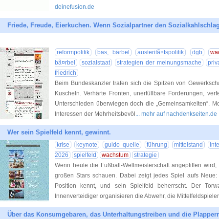
deinefusion.de
Friede, Freude, Eierkuchen. Wenn Sozialpartner den Sozialkahlschl
reformpolitik
bas, bärbel
austeritã¤tspolitik
dgb
wa
bã¤rbel
sozialstaat
strategien der meinungsmache
priv
friedrich
Beim Bundeskanzler trafen sich die Spitzen von Gewerksch
Kuscheln. Verhärte Fronten, unerfüllbare Forderungen, ver
Unterschieden überwiegen doch die „Gemeinsamkeiten“. Mott
Interessen der Mehrheitsbevöl
... mehr auf nachdenkseiten.de
Wer sein Spielfeld kennt, gewinnt.
krise
keynote
guido quelle
führung
mittelstand
int
2026
spielfeld
wachstum
strategie
Wenn heute die Fußball-Weltmeisterschaft angepfiffen wird
großen Stars schauen. Dabei zeigt jedes Spiel aufs Neue: E
Position kennt, und sein Spielfeld beherrscht. Der Torw
Innenverteidiger organisieren die Abwehr, die Mittelfeldspiele
Über das Konsumgebaren, das Unterhaltungstreiben und die Plapperm