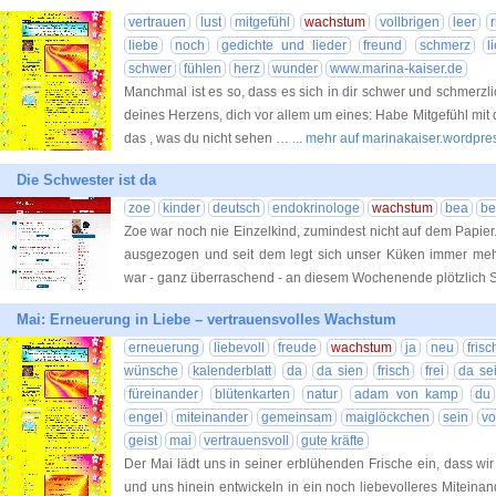
vertrauen
lust
mitgefühl
wachstum
vollbrigen
leer
liebe
noch
gedichte und lieder
freund
schmerz
l
schwer
fühlen
herz
wunder
www.marina-kaiser.de
Manchmal ist es so, dass es sich in dir schwer und schmerzli
deines Herzens, dich vor allem um eines: Habe Mitgefühl mit d
das , was du nicht sehen …
... mehr auf marinakaiser.wordpr
Die Schwester ist da
zoe
kinder
deutsch
endokrinologe
wachstum
bea
be
Zoe war noch nie Einzelkind, zumindest nicht auf dem Papier.
ausgezogen und seit dem legt sich unser Küken immer mehr
war - ganz überraschend - an diesem Wochenende plötzlich S
Mai: Erneuerung in Liebe – vertrauensvolles Wachstum
erneuerung
liebevoll
freude
wachstum
ja
neu
frisc
wünsche
kalenderblatt
da
da sien
frisch
frei
da se
füreinander
blütenkarten
natur
adam von kamp
du
engel
miteinander
gemeinsam
maiglöckchen
sein
vo
geist
mai
vertrauensvoll
gute kräfte
Der Mai lädt uns in seiner erblühenden Frische ein, dass w
und uns hinein entwickeln in ein noch liebevolleres Mitein