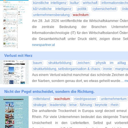
künstliche intelligenz
kultur
wirtschaft
informationstech
kã¼nstliche intelligenz
politik
cybersicherheit
öst
unternehmensberatung
wachstum
Am 28. Juli 2026 veröffentlichte die Wirtschaftskammer Öst
die zentrale Bedeutung der Branchen Unternehm
Informationstechnologie (IT) für den Wirtschaftsstandort Österr
die Gesamtwirtschaft unter Druck steht, zeigen diese S
newspartner.at
Verlust mit Herz
baum
strukturbildung
zeichen
physik im allta
strukturbildung, selbstorganisation & chaos
ironie
margina
Aus einem Verlust wächst manchmal das schönste Zeichen der
der Narben, sondern genau dort, wo etwas geheilt wurde.
... 
Nicht der Pegel entscheidet, sondern die Richtung.
mittelstand
wachstum
niedrigwasser
unternehmertum
strategie
leadership
krise
führung
keynote
rhein
Die anhaltende Trockenheit in Europa sorgt derzeit erneu
Rhein. Für viele Unternehmen bedeutet das steigende Transp
Unsicherheit in den Lieferketten. Selbst gut vorberei