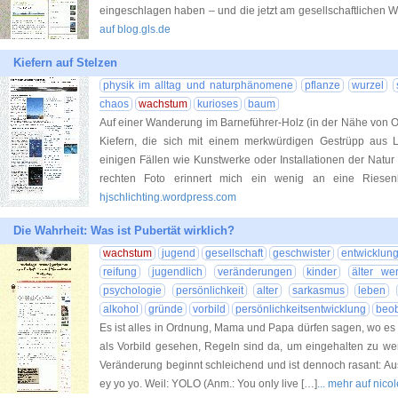
eingeschlagen haben – und die jetzt am gesellschaftlichen 
auf blog.gls.de
Kiefern auf Stelzen
physik im alltag und naturphänomene
pflanze
wurzel
chaos
wachstum
kurioses
baum
Auf einer Wanderung im Barneführer-Holz (in der Nähe von O
Kiefern, die sich mit einem merkwürdigen Gestrüpp aus 
einigen Fällen wie Kunstwerke oder Installationen der Natu
rechten Foto erinnert mich ein wenig an eine Riesenk
hjschlichting.wordpress.com
Die Wahrheit: Was ist Pubertät wirklich?
wachstum
jugend
gesellschaft
geschwister
entwicklun
reifung
jugendlich
veränderungen
kinder
älter we
psychologie
persönlichkeit
alter
sarkasmus
leben
alkohol
gründe
vorbild
persönlichkeitsentwicklung
beo
Es ist alles in Ordnung, Mama und Papa dürfen sagen, wo es
als Vorbild gesehen, Regeln sind da, um eingehalten zu wer
Veränderung beginnt schleichend und ist dennoch rasant: Aus
ey yo yo. Weil: YOLO (Anm.: You only live […]
... mehr auf nic