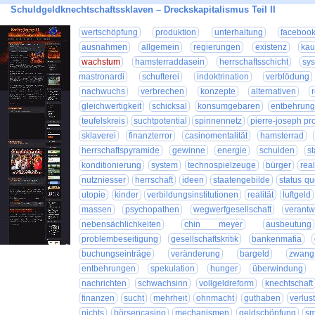
Schuldgeldknechtschaftssklaven – Dreckskapitalismus Teil II
wertschöpfung
produktion
unterhaltung
faceboo
ausnahmen
allgemein
regierungen
existenz
kau
wachstum
hamsterraddasein
herrschaftsschicht
sys
mastronardi
schufterei
indoktrination
verblödung
nachwuchs
verbrechen
konzepte
alternativen
gleichwertigkeit
schicksal
konsumgebaren
entbehrung
teufelskreis
suchtpotential
spinnennetz
pierre-joseph p
sklaverei
finanzterror
casinomentalität
hamsterrad
herrschaftspyramide
gewinne
energie
schulden
st
konditionierung
system
technospielzeuge
bürger
real
nutzniesser
herrschaft
ideen
staatengebilde
status q
utopie
kinder
verbildungsinstitutionen
realität
luftgeld
massen
psychopathen
wegwerfgesellschaft
verantw
nebensächlichkeiten
chin meyer
ausbeutung
problembeseitigung
gesellschaftskritik
bankenmafia
buchungseinträge
veränderung
bargeld
zwang
entbehrungen
spekulation
hunger
überwindung
nachrichten
schwachsinn
vollgeldreform
knechtschaft
finanzen
sucht
mehrheit
ohnmacht
guthaben
verlus
nichts
börsencasino
mechanismen
geldschöpfung
sm