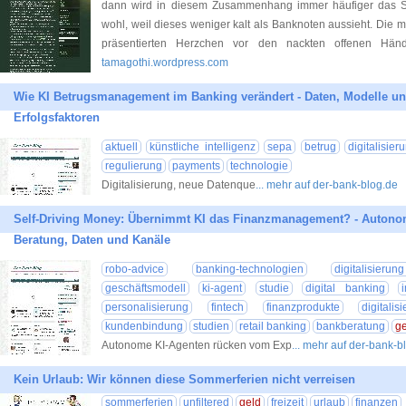
dann wird in diesem Zusammenhang immer häufiger das S
wohl, weil dieses weniger kalt als Banknoten aussieht. Die mei
präsentierten Herzchen vor den nackten offenen Hän
tamagothi.wordpress.com
Wie KI Betrugsmanagement im Banking verändert - Daten, Modelle un
Erfolgsfaktoren
aktuell
künstliche intelligenz
sepa
betrug
digitalisier
regulierung
payments
technologie
Digitalisierung, neue Datenque
... mehr auf der-bank-blog.de
Self-Driving Money: Übernimmt KI das Finanzmanagement? - Auton
Beratung, Daten und Kanäle
robo-advice
banking-technologien
digitalisieru
geschäftsmodell
ki-agent
studie
digital banking
personalisierung
fintech
finanzprodukte
digitalis
kundenbindung
studien
retail banking
bankberatung
ge
Autonome KI-Agenten rücken vom Exp
... mehr auf der-bank-b
Kein Urlaub: Wir können diese Sommerferien nicht verreisen
sommerferien
unfiltered
geld
freizeit
urlaub
finanzen