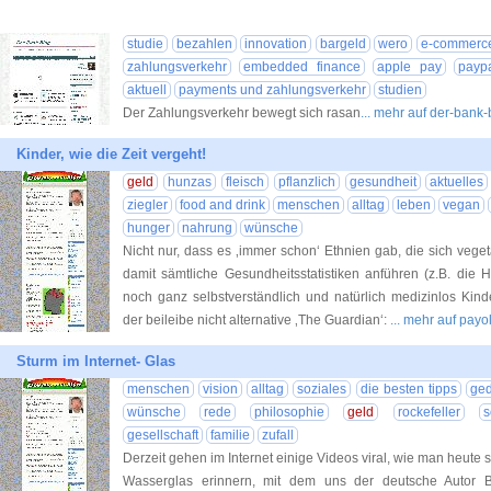
studie
bezahlen
innovation
bargeld
wero
e-commerc
zahlungsverkehr
embedded finance
apple pay
payp
aktuell
payments und zahlungsverkehr
studien
Der Zahlungsverkehr bewegt sich rasan
... mehr auf der-bank
Kinder, wie die Zeit vergeht!
geld
hunzas
fleisch
pflanzlich
gesundheit
aktuelles
ziegler
food and drink
menschen
alltag
leben
vegan
hunger
nahrung
wünsche
Nicht nur, dass es ‚immer schon‘ Ethnien gab, die sich veg
damit sämtliche Gesundheitsstatistiken anführen (z.B. die
noch ganz selbstverständlich und natürlich medizinlos Ki
der beileibe nicht alternative ‚The Guardian‘:
... mehr auf pay
Sturm im Internet- Glas
menschen
vision
alltag
soziales
die besten tipps
ge
wünsche
rede
philosophie
geld
rockefeller
s
gesellschaft
familie
zufall
Derzeit gehen im Internet einige Videos viral, wie man heute s
Wasserglas erinnern, mit dem uns der deutsche Autor 