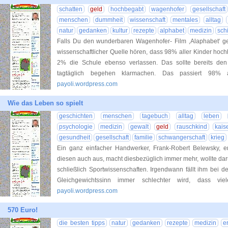
schatten
geld
hochbegabt
wagenhofer
gesellschaft
menschen
dummheit
wissenschaft
mentales
alltag
natur
gedanken
kultur
rezepte
alphabet
medizin
sch
Falls Du den wunderbaren Wagenhofer- Film ‚Alaphabet‘ ge
wissenschaftlicher Quelle hören, dass 98% aller Kinder hoc
2% die Schule ebenso verlassen. Das sollte bereits de
tagtäglich begehen klarmachen. Das passiert 98%
payoli.wordpress.com
Wie das Leben so spielt
geschichten
menschen
tagebuch
alltag
leben
psychologie
medizin
gewalt
geld
rauschkind
kais
gesundheit
gesellschaft
familie
schwangerschaft
krieg
Ein ganz einfacher Handwerker, Frank-Robert Belewsky, e
diesen auch aus, macht diesbezüglich immer mehr, wollte da
schließlich Sportwissenschaften. Irgendwann fällt ihm bei de
Gleichgewichtssinn immer schlechter wird, dass vie
payoli.wordpress.com
570 Euro!
die besten tipps
natur
gedanken
rezepte
medizin
e