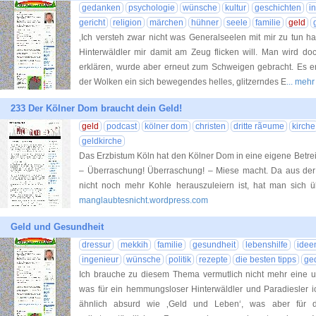
gedanken
psychologie
wünsche
kultur
geschichten
i
gericht
religion
märchen
hühner
seele
familie
geld
‚Ich versteh zwar nicht was Generalseelen mit mir zu tun h
Hinterwäldler mir damit am Zeug flicken will. Man wird do
erklären, wurde aber erneut zum Schweigen gebracht. Es er
der Wolken ein sich bewegendes helles, glitzerndes E
... meh
233 Der Kölner Dom braucht dein Geld!
geld
podcast
kölner dom
christen
dritte rã¤ume
kirche
geldkirche
Das Erzbistum Köln hat den Kölner Dom in eine eigene Betreib
– Überraschung! Überraschung! – Miese macht. Da aus der
nicht noch mehr Kohle herauszuleiern ist, hat man sich
manglaubtesnicht.wordpress.com
Geld und Gesundheit
dressur
mekkih
familie
gesundheit
lebenshilfe
idee
ingenieur
wünsche
politik
rezepte
die besten tipps
ge
Ich brauche zu diesem Thema vermutlich nicht mehr eine um
was für ein hemmungsloser Hinterwäldler und Paradiesler ich
ähnlich absurd wie ‚Geld und Leben‘, was aber für