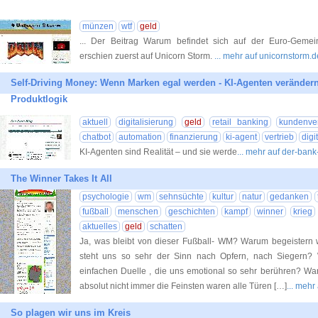
münzen
wtf
geld
... Der Beitrag Warum befindet sich auf der Euro-Geme
erschien zuerst auf Unicorn Storm.
... mehr auf unicornstorm.d
Self-Driving Money: Wenn Marken egal werden - KI-Agenten verändern
Produktlogik
aktuell
digitalisierung
geld
retail banking
kundenve
chatbot
automation
finanzierung
ki-agent
vertrieb
digi
KI-Agenten sind Realität – und sie werde
... mehr auf der-bank
The Winner Takes It All
psychologie
wm
sehnsüchte
kultur
natur
gedanken
fußball
menschen
geschichten
kampf
winner
krieg
aktuelles
geld
schatten
Ja, was bleibt von dieser Fußball- WM? Warum begeistern
steht uns so sehr der Sinn nach Opfern, nach Siegern?
einfachen Duelle , die uns emotional so sehr berühren? Wa
absolut nicht immer die Feinsten waren alle Türen […]
... meh
So plagen wir uns im Kreis