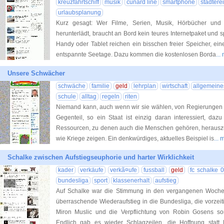
kreuzfahrtschiff
musik
cunard line
smartphone
städtere
urlaubsplanung
Kurz gesagt: Wer Filme, Serien, Musik, Hörbücher u
herunterlädt, braucht an Bord kein teures Internetpaket und 
Handy oder Tablet reichen ein bisschen freier Speicher, ei
entspannte Seetage. Dazu kommen die kostenlosen Borda
..
Unsere Schwächer
schwäche
familie
geld
lehrplan
wirtschaft
allgemeine
schule
alltag
regeln
riten
Niemand kann, auch wenn wir sie wählen, von Regierungen e
Gegenteil, so ein Staat ist einzig daran interessiert, daz
Ressourcen, zu denen auch die Menschen gehören, herauszuh
wie Kriege zeigen. Ein denkwürdiges, aktuelles Beispiel is
...
Schalke zwischen Aufstiegseuphorie und harter Wirklichkeit
kader
verkäufe
verkã¤ufe
fussball
geld
fc schalke 
bundesliga
sport
klassenerhalt
aufstieg
Auf Schalke war die Stimmung in den vergangenen Wochen
überraschende Wiederaufstieg in die Bundesliga, die vorzeit
Miron Muslic und die Verpflichtung von Robin Gosens sor
Endlich gab es wieder Schlagzeilen, die Hoffnung statt 