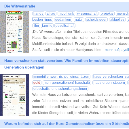
Die Witwenstraße
handy
alltag
mobilfunk
wissenschaft
projekte
mensc
besten tipps
gedanken
natur
scheidsteger
aktuelles
film
familie
gesellschaft
‚Die Witwenstraße‘ ist der Titel des neuesten Films des wund
Klaus Scheidsteger, der sich schon seit Jahren intensiv un
Mobilfunkindustrie befasst. Er zeigt darin eindrucksvoll, dass 
Straße, seit in sie ein neuer Handymast hine
... mehr auf payo
Haus verschenken statt vererben: Wie Familien Immobilien steueropti
Generation übertragen
immobilienwert richtig einschätzen
haus verschenken sta
geld
mehrgenerationen(-haushalt)
haus erben steuern
erbschafts- und schenkungssteuer
Wer sein Haus zu Lebzeiten verschenkt statt zu vererben, ka
zehn Jahre neu nutzen und so erhebliche Steuern sparen.
Immobilie das mit Abstand wertvollste Gut. Kein Wunder, da
die Kinder übergehen soll, in vielen Wohnzimmern früher ode
Warum befindet sich auf der Euro-Gemeinschaftsmünze ein Strichm