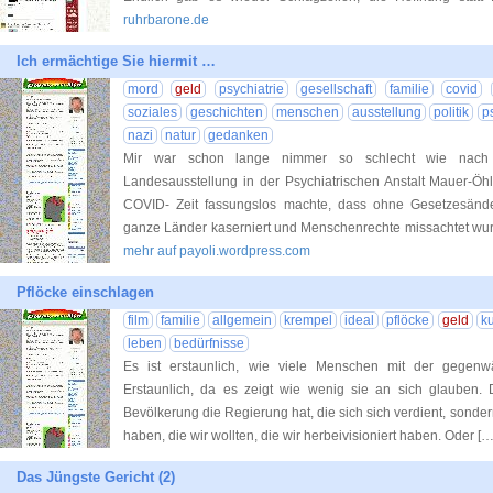
ruhrbarone.de
Ich ermächtige Sie hiermit …
mord
geld
psychiatrie
gesellschaft
familie
covid
soziales
geschichten
menschen
ausstellung
politik
p
nazi
natur
gedanken
Mir war schon lange nimmer so schlecht wie nac
Landesausstellung in der Psychiatrischen Anstalt Mauer-Öh
COVID- Zeit fassungslos machte, dass ohne Gesetzesänd
ganze Länder kaserniert und Menschenrechte missachtet wur
mehr auf payoli.wordpress.com
Pflöcke einschlagen
film
familie
allgemein
krempel
ideal
pflöcke
geld
ku
leben
bedürfnisse
Es ist erstaunlich, wie viele Menschen mit der gegenwär
Erstaunlich, da es zeigt wie wenig sie an sich glauben. 
Bevölkerung die Regierung hat, die sich sich verdient, sonder
haben, die wir wollten, die wir herbeivisioniert haben. Oder […
Das Jüngste Gericht (2)