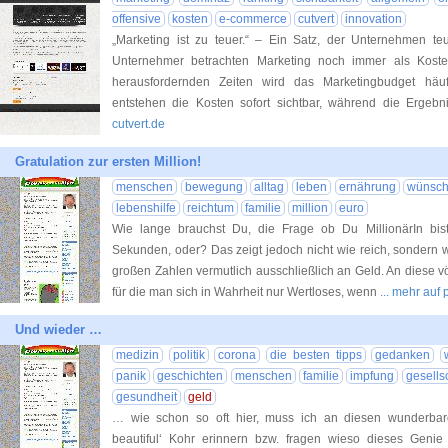
offensive
kosten
e-commerce
cutvert
innovation
„Marketing ist zu teuer.“ – Ein Satz, der Unternehmen t
Unternehmer betrachten Marketing noch immer als Kostenf
herausfordernden Zeiten wird das Marketingbudget häufi
entstehen die Kosten sofort sichtbar, während die Ergebn
cutvert.de
Gratulation zur ersten Million!
menschen
bewegung
alltag
leben
ernährung
wünsc
lebenshilfe
reichtum
familie
million
euro
Wie lange brauchst Du, die Frage ob Du MillionärIn bi
Sekunden, oder? Das zeigt jedoch nicht wie reich, sondern
großen Zahlen vermutlich ausschließlich an Geld. An diese vö
für die man sich in Wahrheit nur Wertloses, wenn
... mehr auf
Und wieder …
medizin
politik
corona
die besten tipps
gedanken
panik
geschichten
menschen
familie
impfung
gesells
gesundheit
geld
… wie schon so oft hier, muss ich an diesen wunderbare
beautiful‘ Kohr erinnern bzw. fragen wieso dieses Genie