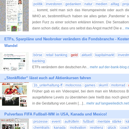
politik
investoren
gedanken
natur
medien
alltag
proj
… kommt, sieht man sich das Herumgewinde oder auch die
WHO an, bestimmt!Auch haben sie alles getan ‚Pandemie‘ so
jeden Furz zu einer solchen erklären können. Die Sensation
dann schon dafür, dass uns selbst das Angst macht! Die e
... 
ETFs, Sparpläne und Neobroker verändern die Fondsbranche - Kosten
Wandel
börse
retail banking
geld
aktuell
kapitalmarkt
invest
banking
ETFs verändern den deutschen An
... mehr auf der-bank-blog.
„StonkRider“ lässt euch auf Aktienkursen fahren
1b_unterhaltung-ff
motocross
games
skurril
motorrad
Früher gab es ein Videospiel, bei dem man ein Motocross B
ausgefallene Levels zu überstehen (wie hießt das noch gleich
in die Gestaltung von Leveln […]
... mehr auf langweiledich.net
Pulverfass FIFA Fußball-WM in USA, Kanada und Mexico!
prozesse
event
aufrütteln
fußball
mentale stärke
k
chemtrails
kanada
motivation
resilienz
glück
coac