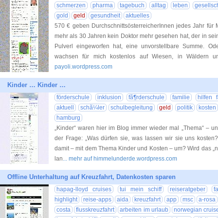
schmerzen
pharma
tagebuch
alltag
leben
gesellsc
gold
geld
gesundheit
aktuelles
570 € geben DurchschnittsösterreicherInnen jedes Jahr für 
mehr als 30 Jahren kein Doktor mehr gesehen hat, der in s
Pulverl eingeworfen hat, eine unvorstellbare Summe. O
wachsen für mich kostenlos auf Wiesen, in Wäldern u
payoli.wordpress.com
Kinder … Kinder …
förderschule
inklusion
fã¶rderschule
familie
hilfen 
aktuell
schã¼ler
schulbegleitung
geld
politik
kosten
hamburg
„Kinder“ waren hier im Blog immer wieder mal „Thema“ – u
der Frage: „Was dürfen sie, was lassen wir sie uns kosten?
damit – mit dem Thema Kinder und Kosten – um? Wird das „nur
lan
... mehr auf himmelunderde.wordpress.com
Offline Unterhaltung auf Kreuzfahrt, Datenkosten sparen
hapag-lloyd cruises
tui mein schiff
reiseratgeber
f
highlight
reise-apps
aida
kreuzfahrt
app
msc
a-rosa
costa
flusskreuzfahrt
arbeiten im urlaub
norwegian cruise