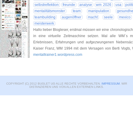
selbstreflektion
freunde
analyse
wm 2026
usa
polit
mentalitätsmonster
team
manipulation
gesundhe
teambuilding
augenöffner
macht
seele
mexico
meisterwerk
Hallo lieber Blogleser, erstmal müssen wir eine chronologi
in eine virtuelle Zeitmaschine setzen. Mal alle WM`s 
Erlebnissen, Erfahrungen und aufgezwungenen Nebensäch
Kaiser Franz, WM 1994 mit dem Versagen von Berti Vogts, W
mentaltrainer1.wordpress.com
COPYRIGHT (C) 2012 BUGLET UG ALLE RECHTE VORBEHALTEN.
IMPRESSUM
. WIR
DISTANZIEREN UNS VON ALLEN EXTERNEN LINKS.