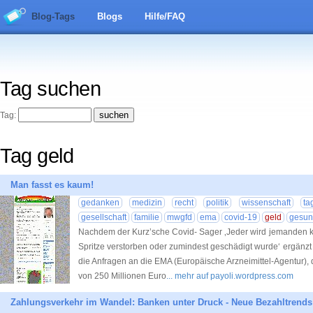
Blog-Tags
Blogs
Hilfe/FAQ
Tag suchen
Tag:
Tag geld
Man fasst es kaum!
gedanken
medizin
recht
politik
wissenschaft
ta
gesellschaft
familie
mwgfd
ema
covid-19
geld
gesun
Nachdem der Kurz’sche Covid- Sager ‚Jeder wird jemanden ke
Spritze verstorben oder zumindest geschädigt wurde‘ ergänzt
die Anfragen an die EMA (Europäische Arzneimittel-Agentur), di
von 250 Millionen Euro
... mehr auf payoli.wordpress.com
Zahlungsverkehr im Wandel: Banken unter Druck - Neue Bezahltrend