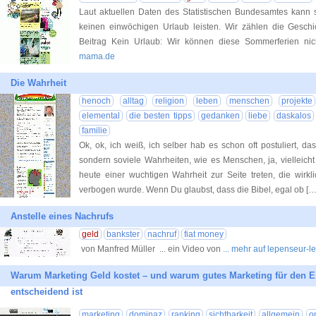
Laut aktuellen Daten des Statistischen Bundesamtes kann s
keinen einwöchigen Urlaub leisten. Wir zählen die Gesch
Beitrag Kein Urlaub: Wir können diese Sommerferien nich
mama.de
Die Wahrheit
henoch
alltag
religion
leben
menschen
projekte
elemental
die besten tipps
gedanken
liebe
daskalos
familie
Ok, ok, ich weiß, ich selber hab es schon oft postuliert, da
sondern soviele Wahrheiten, wie es Menschen, ja, vielleich
heute einer wuchtigen Wahrheit zur Seite treten, die wirk
verbogen wurde. Wenn Du glaubst, dass die Bibel, egal ob [
Anstelle eines Nachrufs
geld
bankster
nachruf
fiat money
von Manfred Müller ... ein Video von
... mehr auf lepenseur-
Warum Marketing Geld kostet – und warum gutes Marketing für den 
entscheidend ist
marketing
dominaz
ranking
sichtbarkeit
allgemein
o