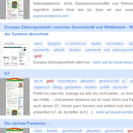
Nationalökonom, Jurist, Staatswissenschaftler und Phil
eigentlich jedem Kind klar ist, dass wir aus unse
payoli.wordpress.com
Europas Zahlungsverkehr zwischen Souveränität und Wettbewerb - 
der Systeme abzeichnet
wero
bargeld
e-commerce
studie
innovation
di
payments
aktuell
studien
payments und zahlungsver
geld
Europas Zahlungsverkehr steht vor
... mehr auf der-bank-blog.
G7
kla.tv
geld
mainstream
aktuelles
gesellschaft
g7
p
tagebuch
alltag
gedanken
medien
politik
wünsche
Politik hin oder her, solange wir alle uns nicht weiter-, im S
der Politik. – Und werden teilweise von ihr nach Strich und 
auch dieses G7- Kürzel ganz harmlos und einfach und wird
präsentiert.G7, ok, da treffen sich […]
... mehr auf payoli.word
Die nächste Pandemie …
viren
familie
gesellschaft
aktuelles
gesundheit
ge