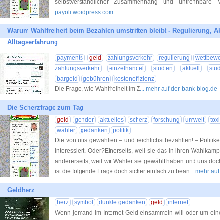
selbstverständlicher Zusammenhang und untrennbare V
payoli.wordpress.com
Warum Wahlfreiheit beim Bezahlen umstritten bleibt - Regulierung, 
Alltagserfahrung
payments
geld
zahlungsverkehr
regulierung
wettbew
zahlungsverkehr
einzelhandel
studien
aktuell
stud
bargeld
gebühren
kosteneffizienz
Die Frage, wie Wahlfreiheit im Z
... mehr auf der-bank-blog.de
Die Scherzfrage zum Tag
geld
gender
aktuelles
scherz
forschung
umwelt
tox
wähler
gedanken
politik
Die von uns gewählten – und reichlichst bezahlten! – Politi
interessiert. Oder?Einerseits, weil sie das in ihren Wahlka
andererseits, weil wir Wähler sie gewählt haben und uns doc
ist die folgende Frage doch sicher einfach zu bean
... mehr au
Geldherz
herz
symbol
dunkle gedanken
geld
internet
Wenn jemand im Internet Geld einsammeln will oder um eine 