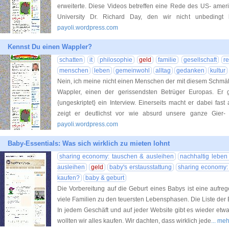
erweiterte. Diese Videos betreffen eine Rede des US- ameri
University Dr. Richard Day, den wir nicht unbedingt
payoli.wordpress.com
Kennst Du einen Wappler?
schatten
it
philosophie
geld
familie
gesellschaft
r
menschen
leben
gemeinwohl
alltag
gedanken
kultur
Nein, ich meine nicht einen Menschen der mit diesem Schmä
Wappler, einen der gerissendsten Betrüger Europas. Er
{ungeskriptet} ein Interview. Einerseits macht er dabei fas
zeigt er deutlichst vor wie absurd unsere ganze Gier- 
payoli.wordpress.com
Baby-Essentials: Was sich wirklich zu mieten lohnt
sharing economy: tauschen & ausleihen
nachhaltig lebe
ausleihen
geld
baby's erstausstattung
sharing economy:
kaufen?
baby & geburt
Die Vorbereitung auf die Geburt eines Babys ist eine aufrege
viele Familien zu den teuersten Lebensphasen. Die Liste der 
In jedem Geschäft und auf jeder Website gibt es wieder etw
wollten wir alles kaufen. Wir dachten, dass wirklich jede
... me