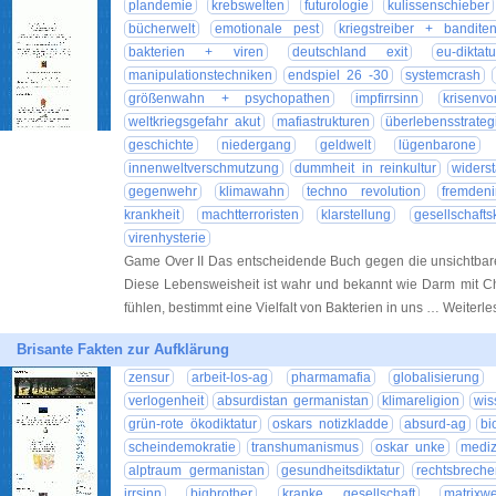
plandemie
krebswelten
futurologie
kulissenschieber
bücherwelt
emotionale pest
kriegstreiber + bandite
bakterien + viren
deutschland exit
eu-diktatu
manipulationstechniken
endspiel 26 -30
systemcrash
größenwahn + psychopathen
impfirrsinn
krisenvo
weltkriegsgefahr akut
mafiastrukturen
überlebensstrateg
geschichte
niedergang
geldwelt
lügenbarone
innenweltverschmutzung
dummheit in reinkultur
widers
gegenwehr
klimawahn
techno revolution
fremdeni
krankheit
machtterroristen
klarstellung
gesellschaftsk
virenhysterie
Game Over II Das entscheidende Buch gegen die unsichtbare
Diese Lebensweisheit ist wahr und bekannt wie Darm mit Ch
fühlen, bestimmt eine Vielfalt von Bakterien in uns … Weiterl
Brisante Fakten zur Aufklärung
zensur
arbeit-los-ag
pharmamafia
globalisierung
verlogenheit
absurdistan germanistan
klimareligion
wis
grün-rote ökodiktatur
oskars notizkladde
absurd-ag
bi
scheindemokratie
transhumanismus
oskar unke
mediz
alptraum germanistan
gesundheitsdiktatur
rechtsbreche
irrsinn
bigbrother
kranke gesellschaft
matrixwe