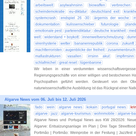
arbeitswelt
asylwahnsinn
biowaffen
verbrechen
scheindemokratie
eu-diktatur
deutschland exit
krankhe
systemcrash
endspiel 26 -30
ärgernis der woche
m
dokumentation
kulissenschieber
futurologie
pland
emotionale pest
parteiendiktatur
deutsche krankheit
medi
welt
widerstand + boykott
innenweltverschmutzung
dummh
virenhysterie
wetter
bananenrepublik
corona
zukunft
machtterroristen
augenblicke der freiheit
zusammenbruch
mafiastrukturen
vasallen
irrsinn akut
impfirrsinn
schlafmichel
great reset
lügenbarone
Wir leben in einer verdummten wissenschaftsvergesse
Regierungsgeschäfte von einer willigen und bestochenen Ha
Psychopathen geführt werden. Gesteuert von den Obe
naturwissenschaftliche Ausbildung ist das Rückgrat einer Nat
Algarve News vom 06. Juli bis 12. Juli 2026
fado
wein
algarve news
kokain
portugal news
kri
algarve
jazz
algarve-tourismus
wohnmobile
algarve-b
Algarve News und Portugal News aus KW 28/2026: Neuer 
Algarve: Entsalzungsanlage im Plan | Drei Tage Streetfood
Portimão | Portimão: Weinprobe in der Festung | Jazzfest i