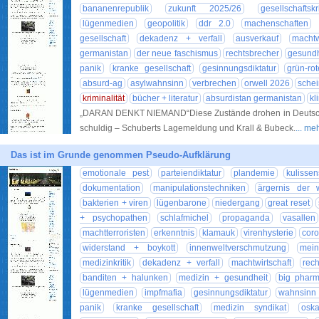
bananenrepublik
zukunft 2025/26
gesellschaftskri
lügenmedien
geopolitik
ddr 2.0
machenschaften
gesellschaft
dekadenz + verfall
ausverkauf
machtw
germanistan
der neue faschismus
rechtsbrecher
gesundh
panik
kranke gesellschaft
gesinnungsdiktatur
grün-ro
absurd-ag
asylwahnsinn
verbrechen
orwell 2026
sche
kriminalität
bücher + literatur
absurdistan germanistan
kl
„DARAN DENKT NIEMAND“Diese Zustände drohen in Deutschla
schuldig – Schuberts Lagemeldung und Krall & Bubeck.
... me
Das ist im Grunde genommen Pseudo-Aufklärung
emotionale pest
parteiendiktatur
plandemie
kulisse
dokumentation
manipulationstechniken
ärgernis der 
bakterien + viren
lügenbarone
niedergang
great reset
+ psychopathen
schlafmichel
propaganda
vasallen
machtterroristen
erkenntnis
klamauk
virenhysterie
cor
widerstand + boykott
innenweltverschmutzung
mein
medizinkritik
dekadenz + verfall
machtwirtschaft
rec
banditen + halunken
medizin + gesundheit
big phar
lügenmedien
impfmafia
gesinnungsdiktatur
wahnsinn 
panik
kranke gesellschaft
medizin syndikat
osk