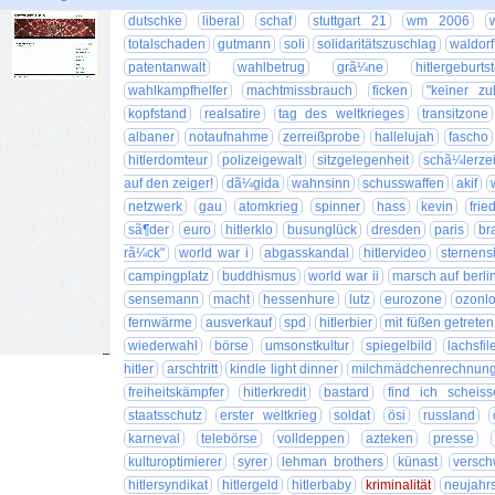
dutschke
liberal
schaf
stuttgart 21
wm 2006
totalschaden
gutmann
soli
solidaritätszuschlag
waldorf
patentanwalt
wahlbetrug
grã¼ne
hitlergeburts
wahlkampfhelfer
machtmissbrauch
ficken
"keiner zu
kopfstand
realsatire
tag des weltkrieges
transitzone
albaner
notaufnahme
zerreißprobe
hallelujah
fascho
hitlerdomteur
polizeigewalt
sitzgelegenheit
schã¼lerze
auf den zeiger!
dã¼gida
wahnsinn
schusswaffen
akif
netzwerk
gau
atomkrieg
spinner
hass
kevin
frie
sã¶der
euro
hitlerklo
busunglück
dresden
paris
br
rã¼ck"
world war i
abgasskandal
hitlervideo
sternens
campingplatz
buddhismus
world war ii
marsch auf berli
sensemann
macht
hessenhure
lutz
eurozone
ozonl
fernwärme
ausverkauf
spd
hitlerbier
mit füßen getreten
wiederwahl
börse
umsonstkultur
spiegelbild
lachsfil
hitler
arschtritt
kindle light dinner
milchmädchenrechnun
freiheitskämpfer
hitlerkredit
bastard
find ich scheiss
staatsschutz
erster weltkrieg
soldat
ösi
russland
karneval
telebörse
volldeppen
azteken
presse
kulturoptimierer
syrer
lehman brothers
künast
versch
hitlersyndikat
hitlergeld
hitlerbaby
kriminalität
neujahr