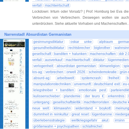
verfall
machtwirtschaft
Lockdown: Irrtum oder Vorsatz? | Prof. Homburg bei Eva di
Verbrechen von Verbrechern. Deswegen wollen sie auch
unterdrücken. Siehe aktuelle Vorhaben und Machenschaften.
Narrenstadl Absurdistan Germanistan
gesinnungsdiktatur
oskar unke
alptraum german
gesundheitsdiktatur
rechtsbrecher
bigbrother
wahnsinn
gesellschaft
banditen + halunken
machenschaften
ddr 2.
verfall
ausverkauf
machtwirtschaft
diktatur
lügenmedien
verlogenheit
absurdistan germanistan
klimareligion
spi
los-ag
verbrechen
orwell 2026
scheindemokratie
grün-
absurd-ag
arbeitswelt
systemcrash
freiheit
b
manipulationstechniken
unvernunft
deutschland exit
eu-d
kriegstreiber + banditen
emotionale pest
parteiendik
kulissenschieber
plandemie
der teuro €
erkenntnis
untergang
gesellschaftskritik
machtterroristen
deutsche k
neue welt
klimawahn
widerstand + boykott
meinungs
dummheit in reinkultur
great reset
lügenbarone
niederg
überlebensstrategie
weltkriegsgefahr akut
irrsinn 
größenwahn + psychopathen
schlafmichel