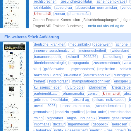
rechtsbrecher
gesundheitsdiktatur
scheindemokratie
notizkladde
absurd-ag
absurdistan germanistan
verlo
kriminalität
zensur
pharmamafia
Corona-Enquete-Kommission: „Falschbehauptungen“, „Lügen
Fragen! AfD-Fraktion Bundestag.
... mehr auf absurd-ag.de
Ein weiteres Stück Aufklärung
deutsche krankheit
medizinkritik
gegenwehr
schöne 
innenweltverschmutzung
meinungsfreiheit
widerstand
bananenrepublik
zukunft 2025/26
klarstellung
m
überlebensstrategie
propaganda
zusammenbruch
vasa
akut
größenwahn + psychopathen
impfirrsinn
schlaf
bakterien + viren
eu-diktatur
deutschland exit
durchgekna
freiheit
systemcrash
manipulationstechniken
endspiel 
kulissenschieber
futurologie
plandemie
kriegstrei
parteiendiktatur
pharmamafia
zensur
kriminalität
abs
grün-rote ökodiktatur
absurd-ag
oskars notizkladde
b
orwell 2026
transhumanismus
scheindemokratie
germanistan
medizin syndikat
oskar unke
rechtsbreche
irrsinn
bigbrother
angst- und panik
kranke gesellschaft
impfmafia
diktatur
lügenmedien
geopolitik
neurosen
+ halunken
politik + gesellschaft
medizin + gesundheit
b