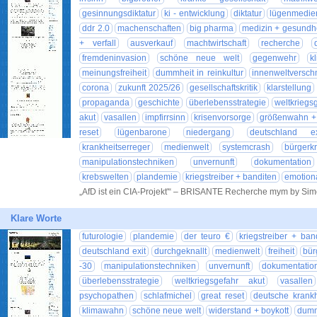
gesinnungsdiktatur
ki - entwicklung
diktatur
lügenmedie
ddr 2.0
machenschaften
big pharma
medizin + gesundh
+ verfall
ausverkauf
machtwirtschaft
recherche
fremdeninvasion
schöne neue welt
gegenwehr
k
meinungsfreiheit
dummheit in reinkultur
innenweltversc
corona
zukunft 2025/26
gesellschaftskritik
klarstellung
propaganda
geschichte
überlebensstrategie
weltkriegs
akut
vasallen
impfirrsinn
krisenvorsorge
größenwahn +
reset
lügenbarone
niedergang
deutschland ex
krankheitserreger
medienwelt
systemcrash
bürgerkr
manipulationstechniken
unvernunft
dokumentation
krebswelten
plandemie
kriegstreiber + banditen
emotion
„AfD ist ein CIA-Projekt'“ – BRISANTE Recherche mym by Si
Klare Worte
futurologie
plandemie
der teuro €
kriegstreiber + ban
deutschland exit
durchgeknallt
medienwelt
freiheit
bür
-30
manipulationstechniken
unvernunft
dokumentatio
überlebensstrategie
weltkriegsgefahr akut
vasallen
psychopathen
schlafmichel
great reset
deutsche krankh
klimawahn
schöne neue welt
widerstand + boykott
dummh