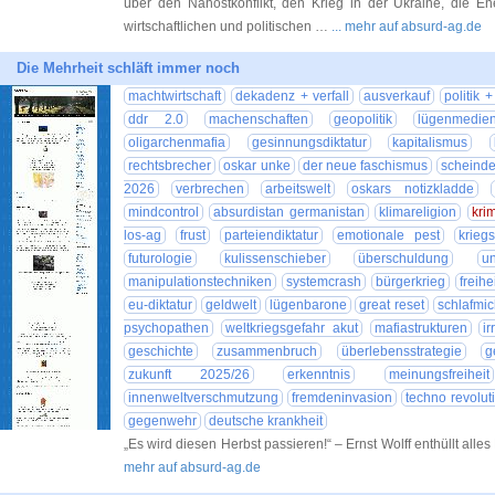
über den Nahostkonflikt, den Krieg in der Ukraine, die E
wirtschaftlichen und politischen …
... mehr auf absurd-ag.de
Die Mehrheit schläft immer noch
machtwirtschaft
dekadenz + verfall
ausverkauf
politik 
ddr 2.0
machenschaften
geopolitik
lügenmedie
oligarchenmafia
gesinnungsdiktatur
kapitalismus
rechtsbrecher
oskar unke
der neue faschismus
scheinde
2026
verbrechen
arbeitswelt
oskars notizkladde
mindcontrol
absurdistan germanistan
klimareligion
krim
los-ag
frust
parteiendiktatur
emotionale pest
krieg
futurologie
kulissenschieber
überschuldung
un
manipulationstechniken
systemcrash
bürgerkrieg
freihe
eu-diktatur
geldwelt
lügenbarone
great reset
schlafmic
psychopathen
weltkriegsgefahr akut
mafiastrukturen
i
geschichte
zusammenbruch
überlebensstrategie
g
zukunft 2025/26
erkenntnis
meinungsfreiheit
innenweltverschmutzung
fremdeninvasion
techno revolut
gegenwehr
deutsche krankheit
„Es wird diesen Herbst passieren!“ – Ernst Wolff enthüllt alles
mehr auf absurd-ag.de