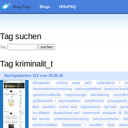
Blog-Tags
Blogs
Hilfe/FAQ
Tag suchen
Tag:
Tag kriminalit_t
Nachtgedanken 212 vom 03.08.26
klimawahn
schöne neue welt
widerstand + bo
innenweltverschmutzung
meinungsfreiheit
deutsche krank
gesellschaftskritik
orgonenergie
klarstellung
machtterr
größenwahn + psychopathen
schlafmichel
propaganda
akut
vasallen
irrsinn akut
lügenbarone
mp-netz
grea
eu-diktatur
deutschland exit
unvernunft
endspiel 26 -30
der woche
umweltverschmutzung
kulissenschieber
kl
parteiendiktatur
kriegstreiber + banditen
frust
absu