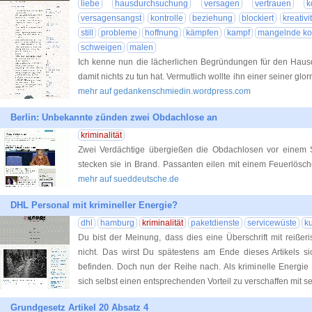
liebe
hausdurchsuchung
versagen
vertrauen
k
versagensangst
kontrolle
beziehung
blockiert
kreativi
still
probleme
hoffnung
kämpfen
kampf
mangelnde kon
schweigen
malen
Ich kenne nun die lächerlichen Begründungen für den Haus
damit nichts zu tun hat. Vermutlich wollte ihn einer seiner g
mehr auf gedankenschmiedin.wordpress.com
Berlin: Unbekannte zünden zwei Obdachlose an
kriminalität
Zwei Verdächtige übergießen die Obdachlosen vor einem S
stecken sie in Brand. Passanten eilen mit einem Feuerlösche
mehr auf sueddeutsche.de
DHL Personal mit krimineller Energie?
dhl
hamburg
kriminalität
paketdienste
servicewüste
k
Du bist der Meinung, dass dies eine Überschrift mit reiße
nicht. Das wirst Du spätestens am Ende dieses Artikels sic
befinden. Doch nun der Reihe nach. Als kriminelle Energi
sich selbst einen entsprechenden Vorteil zu verschaffen mit s
Grundgesetz Artikel 20 Absatz 4