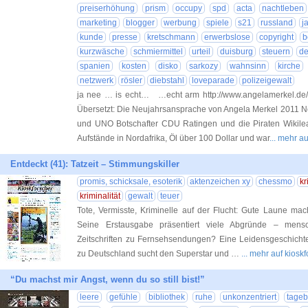
preiserhöhung
prism
occupy
spd
acta
nachtleben
marketing
blogger
werbung
spiele
s21
russland
j
kunde
presse
kretschmann
erwerbslose
copyright
b
kurzwäsche
schmiermittel
urteil
duisburg
steuern
de
spanien
kosten
disko
sarkozy
wahnsinn
kirche
netzwerk
rösler
diebstahl
loveparade
polizeigewalt
ja nee … is echt… …echt arm http://www.angelamerkel.de/ s
Übersetzt: Die Neujahrsansprache von Angela Merkel 2011 
und UNO Botschafter CDU Ratingen und die Piraten Wikilea
Aufstände in Nordafrika, Öl über 100 Dollar und war
... mehr a
Entdeckt (41): Tatzeit – Stimmungskiller
promis, schicksale, esoterik
aktenzeichen xy
chessmo
kr
kriminalität
gewalt
teuer
Tote, Vermisste, Kriminelle auf der Flucht: Gute Laune macht
Seine Erstausgabe präsentiert viele Abgründe – mensch
Zeitschriften zu Fernsehsendungen? Eine Leidensgeschichte.
zu Deutschland sucht den Superstar und …
... mehr auf kios
“Du machst mir Angst, wenn du so still bist!”
leere
gefühle
bibliothek
ruhe
unkonzentriert
tage