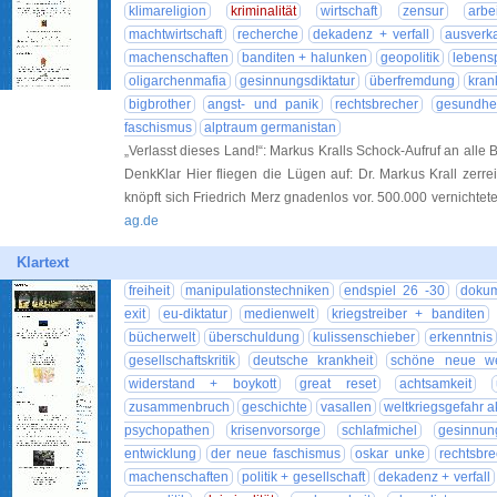
klimareligion
kriminalität
wirtschaft
zensur
arbe
machtwirtschaft
recherche
dekadenz + verfall
ausverk
machenschaften
banditen + halunken
geopolitik
lebens
oligarchenmafia
gesinnungsdiktatur
überfremdung
kran
bigbrother
angst- und panik
rechtsbrecher
gesundhei
faschismus
alptraum germanistan
„Verlasst dieses Land!“: Markus Kralls Schock-Aufruf an alle
DenkKlar Hier fliegen die Lügen auf: Dr. Markus Krall zerre
knöpft sich Friedrich Merz gnadenlos vor. 500.000 vernichtet
ag.de
Klartext
freiheit
manipulationstechniken
endspiel 26 -30
dokum
exit
eu-diktatur
medienwelt
kriegstreiber + banditen
bücherwelt
überschuldung
kulissenschieber
erkenntnis
gesellschaftskritik
deutsche krankheit
schöne neue we
widerstand + boykott
great reset
achtsamkeit
zusammenbruch
geschichte
vasallen
weltkriegsgefahr a
psychopathen
krisenvorsorge
schlafmichel
gesinnung
entwicklung
der neue faschismus
oskar unke
rechtsbre
machenschaften
politik + gesellschaft
dekadenz + verfall