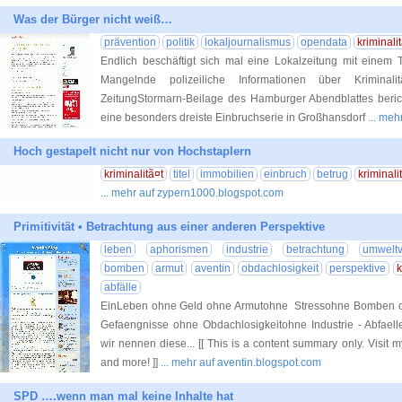
Was der Bürger nicht weiß…
prävention
politik
lokaljournalismus
opendata
kriminalit
Endlich beschäftigt sich mal eine Lokalzeitung mit einem 
Mangelnde polizeiliche Informationen über Kriminal
ZeitungStormarn-Beilage des Hamburger Abendblattes berich
eine besonders dreiste Einbruchserie in Großhansdorf
... meh
Hoch gestapelt nicht nur von Hochstaplern
kriminalitã¤t
titel
immobilien
einbruch
betrug
kriminali
... mehr auf zypern1000.blogspot.com
Primitivität • Betrachtung aus einer anderen Perspektive
leben
aphorismen
industrie
betrachtung
umwelt
bomben
armut
aventin
obdachlosigkeit
perspektive
k
abfälle
EinLeben ohne Geld ohne Armutohne Stressohne Bomben o
Gefaengnisse ohne Obdachlosigkeitohne Industrie - Abfael
wir nennen diese... [[ This is a content summary only. Visit my
and more! ]]
... mehr auf aventin.blogspot.com
SPD ….wenn man mal keine Inhalte hat