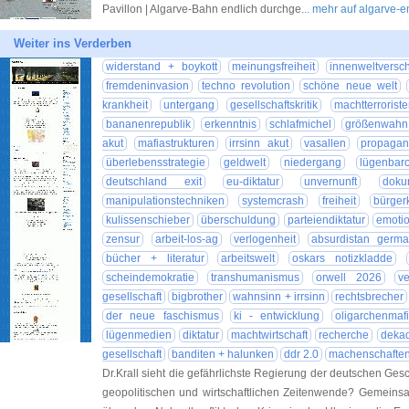
Pavillon | Algarve-Bahn endlich durchge
... mehr auf algarve-
Weiter ins Verderben
widerstand + boykott
meinungsfreiheit
innenweltversc
fremdeninvasion
techno revolution
schöne neue welt
krankheit
untergang
gesellschaftskritik
machtterrorist
bananenrepublik
erkenntnis
schlafmichel
größenwahn
akut
mafiastrukturen
irrsinn akut
vasallen
propaga
überlebensstrategie
geldwelt
niedergang
lügenbar
deutschland exit
eu-diktatur
unvernunft
doku
manipulationstechniken
systemcrash
freiheit
bürger
kulissenschieber
überschuldung
parteiendiktatur
emotio
zensur
arbeit-los-ag
verlogenheit
absurdistan germa
bücher + literatur
arbeitswelt
oskars notizkladde
scheindemokratie
transhumanismus
orwell 2026
v
gesellschaft
bigbrother
wahnsinn + irrsinn
rechtsbrecher
der neue faschismus
ki - entwicklung
oligarchenmaf
lügenmedien
diktatur
machtwirtschaft
recherche
dekad
gesellschaft
banditen + halunken
ddr 2.0
machenschafte
Dr.Krall sieht die gefährlichste Regierung der deutschen Ge
geopolitischen und wirtschaftlichen Zeitenwende? Gemeinsa