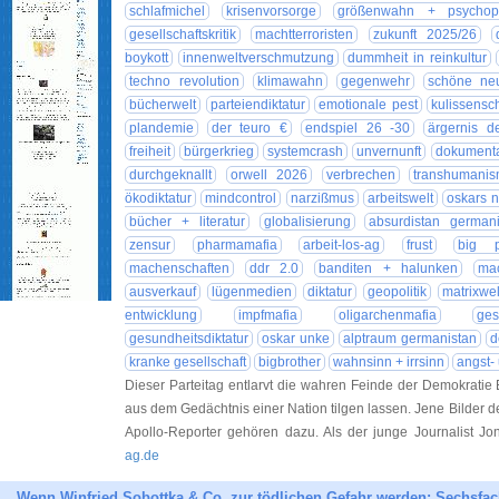
schlafmichel
krisenvorsorge
größenwahn + psychop
gesellschaftskritik
machtterroristen
zukunft 2025/26
boykott
innenweltverschmutzung
dummheit in reinkultur
techno revolution
klimawahn
gegenwehr
schöne ne
bücherwelt
parteiendiktatur
emotionale pest
kulissensc
plandemie
der teuro €
endspiel 26 -30
ärgernis d
freiheit
bürgerkrieg
systemcrash
unvernunft
dokumenta
durchgeknallt
orwell 2026
verbrechen
transhumani
ökodiktatur
mindcontrol
narzißmus
arbeitswelt
oskars n
bücher + literatur
globalisierung
absurdistan germani
zensur
pharmamafia
arbeit-los-ag
frust
big 
machenschaften
ddr 2.0
banditen + halunken
mac
ausverkauf
lügenmedien
diktatur
geopolitik
matrixwe
entwicklung
impfmafia
oligarchenmafia
ges
gesundheitsdiktatur
oskar unke
alptraum germanistan
d
kranke gesellschaft
bigbrother
wahnsinn + irrsinn
angst-
Dieser Parteitag entlarvt die wahren Feinde der Demokratie Es 
aus dem Gedächtnis einer Nation tilgen lassen. Jene Bilder d
Apollo-Reporter gehören dazu. Als der junge Journalist Jo
ag.de
Wenn Winfried Sobottka & Co. zur tödlichen Gefahr werden: Sechsfac