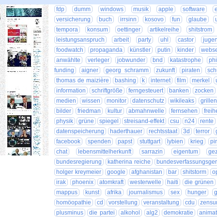
fdp
dumm
windows
musik
apple
software
versicherung
buch
irrsinn
kosovo
fun
glaube
tempora
konsum
oettinger
artikelreihe
shitstrom
leistungsanspruch
arbeit
party
uhl
castor
juge
foodwatch
propaganda
künstler
putin
kinder
webse
anwählte
verleger
jobwunder
bnd
katastrophe
phi
funding
aigner
georg schramm
zukunft
piraten
sch
thomas de maizière
bashing
k
internet
film
merkel
information
schriftgröße
ferngesteuert
banken
zocken
medien
wissen
monitor
datenschutz
wikileaks
grillen
bilder
friedman
kultur
abmahnwelle
fernsehen
freih
physik
grüne
spiegel
streisand-effekt
csu
n24
rente
datenspeicherung
haderthauer
rechtsstaat
3d
terror
facebook
spenden
papst
stuttgart
lybien
krieg
pi
chat
lebensmittelherkunft
sarrazin
eigentum
ge
bundesregierung
katherina reiche
bundesverfassungsger
holger kreymeier
google
afghanistan
bar
shitstorm
o
irak
phoenix
atomkraft
westerwelle
haiti
die grünen
mappus
kunst
afrika
journalismus
sex
hunger
g
homöopathie
cd
vorstellung
veranstaltung
cdu
zensu
plusminus
die partei
alkohol
alg2
demokratie
animat