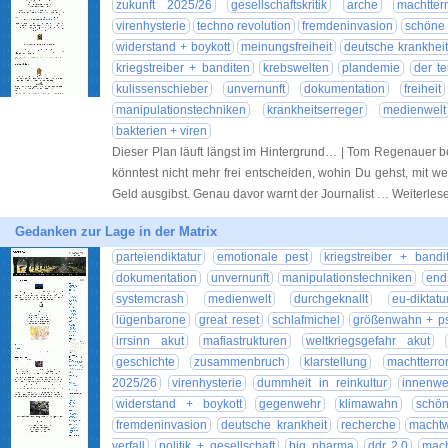
zukunft 2025/26
gesellschaftskritik
arche
machtterr
virenhysterie
techno revolution
fremdeninvasion
schöne 
widerstand + boykott
meinungsfreiheit
deutsche krankheit
kriegstreiber + banditen
krebswelten
plandemie
der t
kulissenschieber
unvernunft
dokumentation
freiheit
manipulationstechniken
krankheitserreger
medienwelt
bakterien + viren
Dieser Plan läuft längst im Hintergrund… | Tom Regenauer b
könntest nicht mehr frei entscheiden, wohin Du gehst, mit we
Geld ausgibst. Genau davor warnt der Journalist … Weiterle
Gedanken zur Lage in der Matrix
parteiendiktatur
emotionale pest
kriegstreiber + bandi
dokumentation
unvernunft
manipulationstechniken
end
systemcrash
medienwelt
durchgeknallt
eu-diktatu
lügenbarone
great reset
schlafmichel
größenwahn + p
irrsinn akut
mafiastrukturen
weltkriegsgefahr akut
geschichte
zusammenbruch
klarstellung
machtterror
2025/26
virenhysterie
dummheit in reinkultur
innenwe
widerstand + boykott
gegenwehr
klimawahn
schö
fremdeninvasion
deutsche krankheit
recherche
machtw
verfall
politik + gesellschaft
big pharma
ddr 2.0
mac