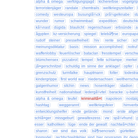
alpha & omega
verfolgungsjagd
kichererbse
vogelgri
terroristenjäger
randale
chemtrails
weltkriegszeitalter
comedy
westeuropa
busunglã¼ck
prã¼gelknabe
st
wunder
rumor
schwimmbad
expedition
deutschk
kã¼nast
dügida
blaulicht
regenschauer
erbsünde
a
ãgypten
kz-versicherung
spiegel
telebã¶rse
europapa
rudolf steiner
pressefreiheit
hiv
rente sicher
sc
meinungsdiktatur
basis
mission accomplished
notruf
waffenlobby
feuerlöscher
bataclan
fresstempel
versch
blümchensex
pizzabrot
tempel
fette schlampe
merkel
jã¤gerschnitzel
schuldig im sinne der anklage!
opfer
grenzschutz
turmfalke
hauptmann
folter
todestra
kindergrippe
first world war
niedersachsen
weltherrscha
galgenhumor
sitchin
news
hosenträger
stadion
kunstfreiheit
nationalstaat
ledergã¼rtel
baracke
u-bahn
alpha & omega
teufel
kriminalitã¤t
napoleon
nostal
hashtag
weggerannt
weltkriegsfeier
hirnverb
entwicklungshelfer
ende gelände
mond
erste allge
schlã¤ger
missgeburt
gewaltexzess
vw
spã¼rhund
esser
katholiken
lüge
ende der gewalt
nachtwã¤chter
sharon
wir sind das volk
bã¶rsencrash
gürteltier
topmodel
rechtschreibfehler sind hier programm ihr depp