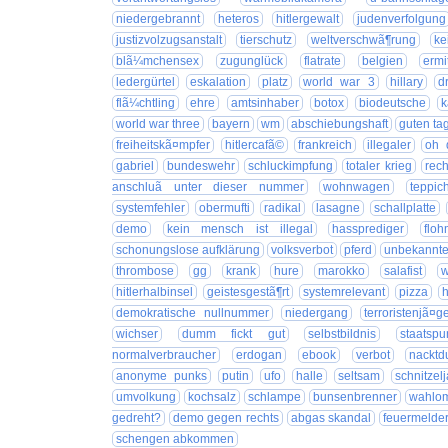
niedergebrannt
heteros
hitlergewalt
judenverfolgung
justizvolzugsanstalt
tierschutz
weltverschwã¶rung
ke
blã¼mchensex
zugunglück
flatrate
belgien
ermit
ledergürtel
eskalation
platz
world war 3
hillary
d
flã¼chtling
ehre
amtsinhaber
botox
biodeutsche
k
world war three
bayern
wm
abschiebungshaft
guten ta
freiheitskã¤mpfer
hitlercafã©
frankreich
illegaler
oh 
gabriel
bundeswehr
schluckimpfung
totaler krieg
rech
anschluã unter dieser nummer
wohnwagen
teppic
systemfehler
obermufti
radikal
lasagne
schallplatte
demo
kein mensch ist illegal
hassprediger
floh
schonungslose aufklärung
volksverbot
pferd
unbekanntes
thrombose
gg
krank
hure
marokko
salafist
w
hitlerhalbinsel
geistesgestã¶rt
systemrelevant
pizza
demokratische nullnummer
niedergang
terroristenjã¤g
wichser
dumm fickt gut
selbstbildnis
staatspu
normalverbraucher
erdogan
ebook
verbot
nacktd
anonyme punks
putin
ufo
halle
seltsam
schnitzel
umvolkung
kochsalz
schlampe
bunsenbrenner
wahlo
gedreht?
demo gegen rechts
abgas skandal
feuermelde
schengen abkommen