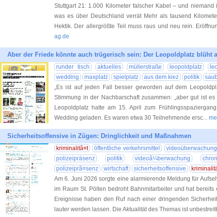
Stuttgart 21: 1.000 Kilometer falscher Kabel – und niemand
was es über Deutschland verrät Mehr als tausend Kilometer
Hektik. Der allergrößte Teil muss raus und neu rein. Eröff
ag.de
Aber der Friede könnte auch trügerisch sein: Der Leopoldplatz blüht 
runder tisch
aktuelles
müllerstraße
leopoldplatz
le
wedding
maxplatz
spielplatz
aus dem kiez
politik
saub
„Es ist auf jeden Fall besser geworden auf dem Leopoldpla
Stimmung in der Nachbarschaft zusammen: „aber gut ist es 
Leopoldplatz hatte am 15. April zum Frühlingsspaziergang
Wedding geladen. Es waren etwa 30 Teilnehmende ersc
... m
Sicherheitsoffensive in Zügen: Dringlichkeit und Maßnahmen
kriminalitã¤t
öffentliche verkehrsmittel
videoüberwachung
polizeipräsenz
politik
videoã¼berwachung
chron
polizeiprã¤senz
wirtschaft
sicherheitsoffensive
kriminalit
Am 6. Juni 2026 sorgte eine alarmierende Meldung für Aufse
im Raum St. Pölten bedroht Bahnmitarbeiter und hat bereits 
Ereignisse haben den Ruf nach einer dringenden Sicherhei
lauter werden lassen. Die Aktualität des Themas ist unbestreit