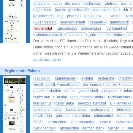
oligarchenmafia
der neue faschismus
alptraum german
bigbrother
kranke gesellschaft
machenschaften
ddr 2
gesellschaft
big pharma
dekadenz + verfall
rec
lügenmedien
seenlandschaft
geopolitik
gartenglück
kriminalität
absurdistan germanistan
verlogenheit
scheindemokratie
mindcontrol
grün-rote ökodiktatur
absu
Der vermurkste PC durch den Fux Murks (Update) liegt m
Habe immer noch ein Rumgemache bis alles wieder stimmt 
daher, weil ich dreimal die Wiederherstellungsoption ausgef
auf absurd-ag.de
Ergänzende Fakten
geopolitik
lügenmedien
diktatur
recherche
machtwir
verfall
politik + gesellschaft
big pharma
medizin + gesund
machenschaften
kranke gesellschaft
computer + intern
wahnsinn + irrsinn
gesundheitsdiktatur
rechtsbrecher
faschismus
oskar unke
medizin syndikat
ki - entwickl
oligarchenmafia
kapitalismus
matrixwelten
biowaffen
notizkladde
grün-rote ökodiktatur
mindcontrol
scheinde
2026
verbrechen
pharmamafia
zensur
wissens
verlogenheit
absurdistan germanistan
bücher + liter