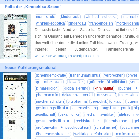
Rolle der „Kinderklau-Szene“
mord-stade
kinderraub
winfried sobottka
interneth
winfried-sobottka
kinderklau
frank-engelen
mord-jugend
Der sechsfache Mord von Stade hat Deutschland tief erschütte
sich im Umgang mit Behörden ungerecht behandelt fühlte, grif
das weit über den individuellen Fall hinausweist. Es zeigt, wi
Internet gegen Jugendämter, Familienger
weltverschwoerungen.wordpress.com
Neues Aufklärungsmaterial
scheindemokratie
transhumanismus
verbrechen
orwell
ag
arbeitswelt
biowaffen
grün-rote ökodiktatur
verl
klimareligion
globalisierung
kriminalität
bücher + l
pharmamafia
dekadenz + verfall
ausverkauf
machtwirtsc
machenschaften
big pharma
geopolitik
diktatur
lügenm
gesinnungsdiktatur
ki - entwicklung
angst- und panik
bi
gesellschaft
oskar unke
medizin syndikat
alptraum g
gesundheitsdiktatur
rechtsbrecher
lügenbarone
ge
größenwahn + psychopathen
schlafmichel
zusammen
überlebensstrategie
weltkriegsgefahr akut
mafiastruktur