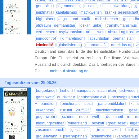
geopolitik
lügenmedien
diktatur
ki - entwicklung
g
impfmafia
kapitalismus
matrixwelten
kranke gesellschaft
bigbrother
angst- und panik
rechtsbrecher
gesundhei
alptraum germanistan
oskar unke
transhumanismus
verbrechen
asylwahnsinn
arbeitswelt
absurd-ag
oskar
mindcontrol
klimareligion
absurdistan germanistan
kriminalität
globalisierung
pharmamafia
arbeit-los-ag
z
Deutschland spürt das Ende der Behaglichkeit Hunderttau
Europa. Die EU scheint zu zerfallen. Die Ikone Volkswa
Russland ist plötzlich denkbar. Das Unbehagen der Bürger 
Die …
... mehr auf absurd-ag.de
Tagesnotizen vom 25.06.26
bürgerkrieg
freiheit
manipulationstechniken
schweden
gartenwelt
eu-diktatur
deutschland exit
unterwegs
durc
+ banditen
emotionale pest
parteiendiktatur
kuli
erkenntnis
zukunft 2025/26
machtterroristen
gesell
gegenwehr
schöne neue welt
dummheit in rein
meinungsfreiheit
widerstand + boykott
great reset
lüge
zusammenbruch
geschichte
irrsinn akut
mafiast
größenwahn + psychopathen
schlafmichel
kapitalismus