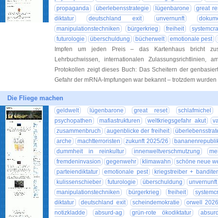
propaganda
überlebensstrategie
lügenbarone
great re
diktatur
deutschland exit
unvernunft
dokume
manipulationstechniken
bürgerkrieg
freiheit
systemcr
futurologie
überschuldung
bücherwelt
emotionale pest
Impfen um jeden Preis – das Kartenhaus bricht z
Lehrbuchwissen, internationalen Zulassungsrichtlinien, 
Protokollen zeigt dieses Buch: Das Scheitern der genbasier
Gefahr der mRNA-Impfungen war bekannt – trotzdem wurde
Die Fliege machen
geldwelt
lügenbarone
great reset
schlafmichel
psychopathen
mafiastrukturen
weltkriegsgefahr akut
v
zusammenbruch
augenblicke der freiheit
überlebensstrat
arche
machtterroristen
zukunft 2025/26
bananenrepubli
dummheit in reinkultur
innenweltverschmutzung
mei
fremdeninvasion
gegenwehr
klimawahn
schöne neue we
parteiendiktatur
emotionale pest
kriegstreiber + bandite
kulissenschieber
futurologie
überschuldung
unvernunft
manipulationstechniken
bürgerkrieg
freiheit
systemc
diktatur
deutschland exit
scheindemokratie
orwell 202
notizkladde
absurd-ag
grün-rote ökodiktatur
absur