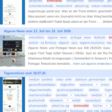
geopolitik
kriminalität
verlogenheit
absurdistan ger
scheindemokratie
mindcontrol
absurd-ag
oskars notizkl
Augenzeuge packt aus: Was an der Front wirklich geschieh
Was passiert, wenn ein Journalist nicht nur über Krieg bericht
wirklich stattfindet? Patrik Baab stand an der Front – … Weite
Algarve News vom 13. Juli bis 19. Juli 2026
immobilien
algarve news
portugal news
festivals
kr
polizei
ria formosa
algarve
jazz
algarve-tourismus
top
Algarve News und Portugal News aus KW 29/2026: Guia: R
Lagos: Fünf Tage süßer Genuss | Olhão: Jazz an der Ria Formo
Vilamoura-Markt ist umgezogen | Sommerfest in Almancil | Por
Portugal: Rekord bei Immobilie
... mehr auf algarve-entdecker
Tagesnotizen vom 18.07.26
medizin syndikat
oskar unke
alptraum germanistan
d
gesundheitsdiktatur
bigbrother
wahnsinn + irrsinn
oligarchenmafia
gesinnungsdiktatur
diktatur
lüge
machenschaften
banditen + halunken
medizin + ge
gesellschaft
dekadenz + verfall
ausverkauf
mach
pharmamafia
arbeit-los-ag
kriminalität
bücher + lit
verlogenheit
wissenschaft + forschung
grün-rote ökodikta