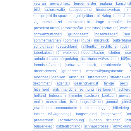
veteran
gewalt
sex
bürgermeister
malaria
kunst
s
bild
schusswaffe
ausgebrannt
friedensvertrag
him
kunstprojekt ihr spackos!
goldgräber
blitzkrieg
attentã¤te
zigeunerschnitzel
lammkeule
hitlerdroge
seehofer
de
president nixon
problembã¤r
messias
schwule
waffen
schwanzlutscher
grundgesetz
hosentrã¤ger
sed
sommermärchen
pommes
nutte
miststück
butterblum
schuldfrage
deutschland
ã¶ffentlich rechtliche
pds
tuberkulose
6. weltkrieg
feuerlã¶scher
stoiber
ese
aufruhr
totaler bürgerkrieg
frankfurter wã¼rstchen
bã¶rs
fremdschã¤men
schwarzer block
problembär
ä
dreckschwein
grundrecht
verschwã¶rungstheorie
moschee
däniken
abschuss
hitlerstation
staatsgewalt
gekommen
attentat
gesichtsverlust
lã¼ge
pech
hitlerherd
milchmã¤dchenrechnung
zeltlager
machterg
holland
todesstern
himmler
sachsen
kopftuch
gewalt
molli
marsmission
isis
langschlã¤fer
general
pirin
geweiht
el commandante
dummer blogger
hitlerkrieg
totaler bã¼rgerkrieg
langschläfer
bürgerwehr
mi
pflasterstein
sozialwohnung
u-bahn schläger
hi
bürgerkrieg
ostdeutschland
schnapsdrossel
abwicklun