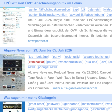
FPÖ kritisiert ÖVP: Abschiebungspolitik im Fokus
genfer flã¼chtlingskonvention
ãvp
fpã
österreich
wirtsc
genfer flüchtlingskonvention
asylpolitik
abschiebung
övp
Am 7. Juli 2026 sorgte eine Rede von FPÖ-Verfassungs
Schilchegger im österreichischen Parlament für Aufsehen. In 
und Einwanderungspolitik der ÖVP hob Schilchegger die wac
Österreich als besorgniserregend hervor. Er betonte, 
newspartner.at
Algarve News vom 29. Juni bis 05. Juli 2026
top beiträge
party
rockmusik
algarve-tourismus
kriminalität
polizei
wochenrückblick
dua lipa
jazz
a
news
portugal news
Algarve News und Portugal News aus KW 27/2026: Carvoeiro:
Tage Rock in Faro | Wein-Tage in Tavira | Algarve: Neuer Re
Olhão | Loulé Jazz feiert Jubiläum | Weltstar Dua Lipa kooperie
vor Einbrüchen |
... mehr auf algarve-entdecker.com
Was sagen mir meine Glaskugeln
great reset
geldwelt
lügenbarone
mafiastrukturen
welt
akut
augenblicke der freiheit
propaganda
geschichte
zu