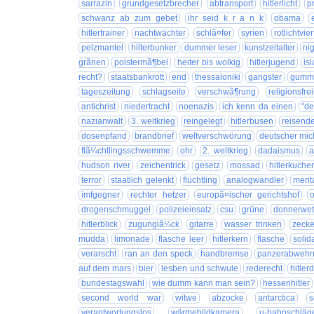
sarrazin
grundgesetzbrecher
abtransport
hitlerlicht
p
schwanz ab zum gebet
ihr seid k r a n k
obama
hitlertrainer
nachtwächter
schlã¤fer
syrien
rotlichtvier
pelzmantel
hilterbunker
dummer leser
kunstzeitalter
ni
grãnen
polstermã¶bel
heiter bis wolkig
hitlerjugend
is
recht?
staatsbankrott
end
thessaloniki
gangster
gumm
tageszeitung
schlagseite
verschwã¶rung
religionsfrei
antichrist
niedertracht
noenazis
ich kenn da einen
"de
nazianwalt
3. weltkrieg
reingelegt
hitlerbusen
reisend
dosenpfand
brandbrief
weltverschwörung
deutscher mic
flã¼chtlingsschwemme
ohr
2. weltkrieg
dadaismus
a
hudson river
zeichentrick
gesetz
mossad
hitlerkuche
terror
staatlich gelenkt
flüchtling
analogwandler
menta
imfgegner
rechter hetzer
europã¤ischer gerichtshof
drogenschmuggel
polizeieinsatz
csu
grüne
donnerwet
hitlerblick
zugunglã¼ck
gitarre
wasser trinken
zeck
mudda
limonade
flasche leer
hitlerkern
flasche
solid
verarscht
ran an den speck
handbremse
panzerabwehr
auf dem mars
bier
lesben und schwule
rederecht
hitler
bundestagswahl
wie dumm kann man sein?
hessenhitler
second world war
witwe
abzocke
antarctica
s
verantwortungslos
wärmebildkamera
u-bahnschläg