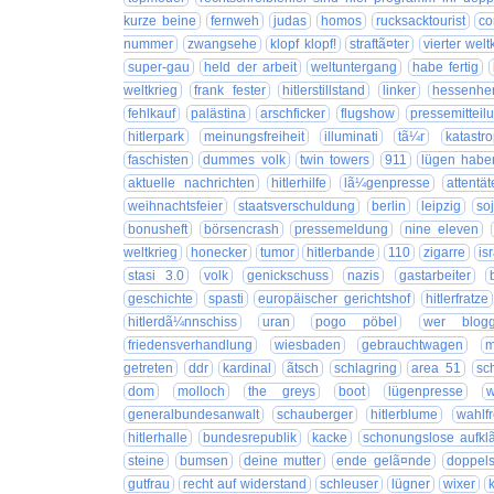
kurze beine
fernweh
judas
homos
rucksacktourist
co
nummer
zwangsehe
klopf klopf!
straftã¤ter
vierter welt
super-gau
held der arbeit
weltuntergang
habe fertig
weltkrieg
frank fester
hitlerstillstand
linker
hessenhe
fehlkauf
palästina
arschficker
flugshow
pressemitteil
hitlerpark
meinungsfreiheit
illuminati
tã¼r
katastr
faschisten
dummes volk
twin towers
911
lügen habe
aktuelle nachrichten
hitlerhilfe
lã¼genpresse
attentät
weihnachtsfeier
staatsverschuldung
berlin
leipzig
so
bonusheft
börsencrash
pressemeldung
nine eleven
weltkrieg
honecker
tumor
hitlerbande
110
zigarre
is
stasi 3.0
volk
genickschuss
nazis
gastarbeiter
geschichte
spasti
europäischer gerichtshof
hitlerfratze
hitlerdã¼nnschiss
uran
pogo pöbel
wer blogg
friedensverhandlung
wiesbaden
gebrauchtwagen
m
getreten
ddr
kardinal
ãtsch
schlagring
area 51
sc
dom
molloch
the greys
boot
lügenpresse
generalbundesanwalt
schauberger
hitlerblume
wahlfr
hitlerhalle
bundesrepublik
kacke
schonungslose aufkl
steine
bumsen
deine mutter
ende gelã¤nde
doppels
gutfrau
recht auf widerstand
schleuser
lügner
wixer