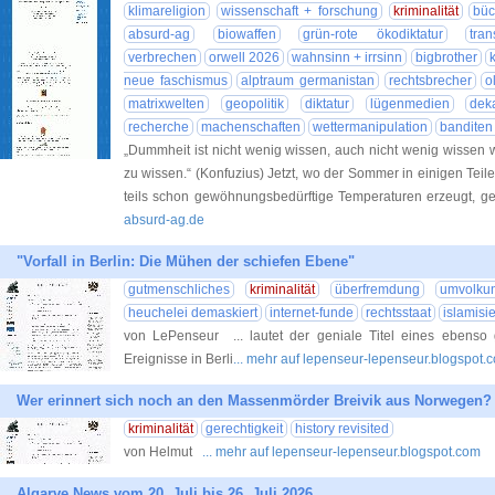
klimareligion
wissenschaft + forschung
kriminalität
büc
absurd-ag
biowaffen
grün-rote ökodiktatur
tra
verbrechen
orwell 2026
wahnsinn + irrsinn
bigbrother
neue faschismus
alptraum germanistan
rechtsbrecher
o
matrixwelten
geopolitik
diktatur
lügenmedien
dek
recherche
machenschaften
wettermanipulation
banditen
„Dummheit ist nicht wenig wissen, auch nicht wenig wissen 
zu wissen.“ (Konfuzius) Jetzt, wo der Sommer in einigen Teil
teils schon gewöhnungsbedürftige Temperaturen erzeugt, g
absurd-ag.de
"Vorfall in Berlin: Die Mühen der schiefen Ebene"
gutmenschliches
kriminalität
überfremdung
umvolku
heuchelei demaskiert
internet-funde
rechtsstaat
islamisi
von LePenseur ... lautet der geniale Titel eines ebenso g
Ereignisse in Berli
... mehr auf lepenseur-lepenseur.blogspot.
Wer erinnert sich noch an den Massenmörder Breivik aus Norwegen?
kriminalität
gerechtigkeit
history revisited
von Helmut
... mehr auf lepenseur-lepenseur.blogspot.com
Algarve News vom 20. Juli bis 26. Juli 2026