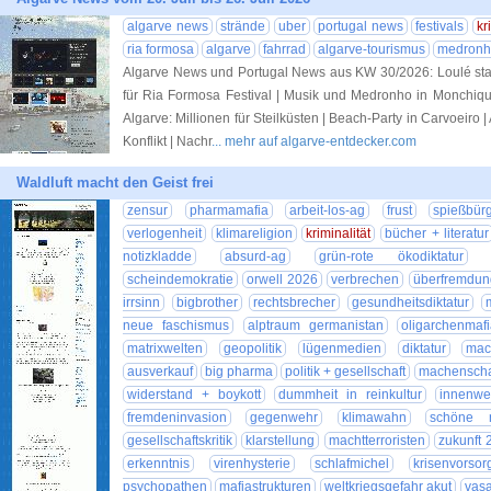
algarve news
strände
uber
portugal news
festivals
kr
ria formosa
algarve
fahrrad
algarve-tourismus
medronh
Algarve News und Portugal News aus KW 30/2026: Loulé star
für Ria Formosa Festival | Musik und Medronho in Monchique 
Algarve: Millionen für Steilküsten | Beach-Party in Carvoeiro |
Konflikt | Nachr
... mehr auf algarve-entdecker.com
Waldluft macht den Geist frei
zensur
pharmamafia
arbeit-los-ag
frust
spießbür
verlogenheit
klimareligion
kriminalität
bücher + literatur
notizkladde
absurd-ag
grün-rote ökodiktatur
scheindemokratie
orwell 2026
verbrechen
überfremdun
irrsinn
bigbrother
rechtsbrecher
gesundheitsdiktatur
neue faschismus
alptraum germanistan
oligarchenmaf
matrixwelten
geopolitik
lügenmedien
diktatur
mach
ausverkauf
big pharma
politik + gesellschaft
machenscha
widerstand + boykott
dummheit in reinkultur
innenwe
fremdeninvasion
gegenwehr
klimawahn
schöne 
gesellschaftskritik
klarstellung
machtterroristen
zukunft 
erkenntnis
virenhysterie
schlafmichel
krisenvorsor
psychopathen
mafiastrukturen
weltkriegsgefahr akut
vasa