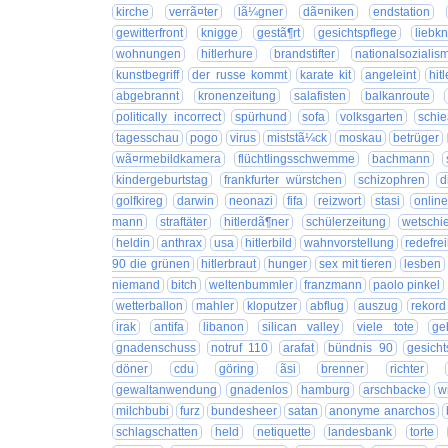
kirche
verrã¤ter
lã¼gner
dã¤niken
endstation
gewitterfront
knigge
gestã¶rt
gesichtspflege
liebk
wohnungen
hitlerhure
brandstifter
nationalsozialis
kunstbegriff
der russe kommt
karate kit
angeleint
hit
abgebrannt
kronenzeitung
salafisten
balkanroute
politically incorrect
spürhund
sofa
volksgarten
schie
tagesschau
pogo
virus
miststã¼ck
moskau
betrüger
wã¤rmebildkamera
flüchtlingsschwemme
bachmann
kindergeburtstag
frankfurter würstchen
schizophren
d
golfkireg
darwin
neonazi
fifa
reizwort
stasi
onlin
mann
straftäter
hitlerdã¶ner
schülerzeitung
wetschi
heldin
anthrax
usa
hitlerbild
wahnvorstellung
redefrei
90 die grünen
hitlerbraut
hunger
sex mit tieren
lesben
niemand
bitch
weltenbummler
franzmann
paolo pinkel
wetterballon
mahler
kloputzer
abflug
auszug
rekord
irak
antifa
libanon
silican valley
viele tote
ge
gnadenschuss
notruf 110
arafat
bündnis 90
gesicht
döner
cdu
göring
ãsi
brenner
richter
gewaltanwendung
gnadenlos
hamburg
arschbacke
w
milchbubi
furz
bundesheer
satan
anonyme anarchos
schlagschatten
held
netiquette
landesbank
torte