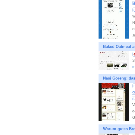
l
W
N
e
J
Baked Oatmeal a
S
m
Nasi Goreng: das
c
n
V
d
G
Warum gutes Bro