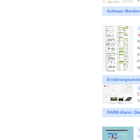
Achtsam Morden 
R
W
K
P
M
Ernährungsumstel
E
S
DARM-Alarm: Dar