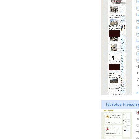
t
b
G
K
M
R
r
Ist rotes Fleisc
I
u
w
g