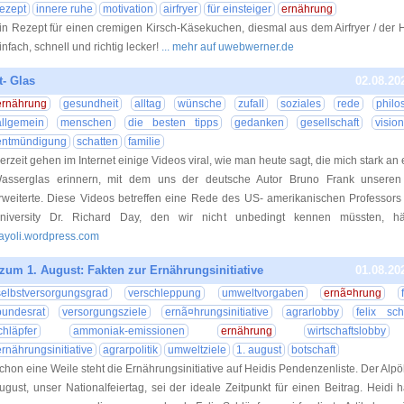
rezept
innere ruhe
motivation
airfryer
für einsteiger
ernährung
in Rezept für einen cremigen Kirsch-Käsekuchen, diesmal aus dem Airfryer / der He
infach, schnell und richtig lecker!
... mehr auf uwebwerner.de
t- Glas
02.08.20
ernährung
gesundheit
alltag
wünsche
zufall
soziales
rede
philo
allgemein
menschen
die besten tipps
gedanken
gesellschaft
vision
entmündigung
schatten
familie
erzeit gehen im Internet einige Videos viral, wie man heute sagt, die mich stark an
asserglas erinnern, mit dem uns der deutsche Autor Bruno Frank unseren
rweiterte. Diese Videos betreffen eine Rede des US- amerikanischen Professors 
niversity Dr. Richard Day, den wir nicht unbedingt kennen müssten, hä
ayoli.wordpress.com
 zum 1. August: Fakten zur Ernährungsinitiative
01.08.20
selbstversorgungsgrad
verschleppung
umweltvorgaben
ernã¤hrung
bundesrat
versorgungsziele
ernã¤hrungsinitiative
agrarlobby
felix sch
chläpfer
ammoniak-emissionen
ernährung
wirtschaftslobby
ernährungsinitiative
agrarpolitik
umweltziele
1. august
botschaft
chon eine Weile steht die Ernährungsinitiative auf Heidis Pendenzenliste. Der Alpöh
ugust, unser Nationalfeiertag, sei der ideale Zeitpunkt für einen Beitrag. Heidi 