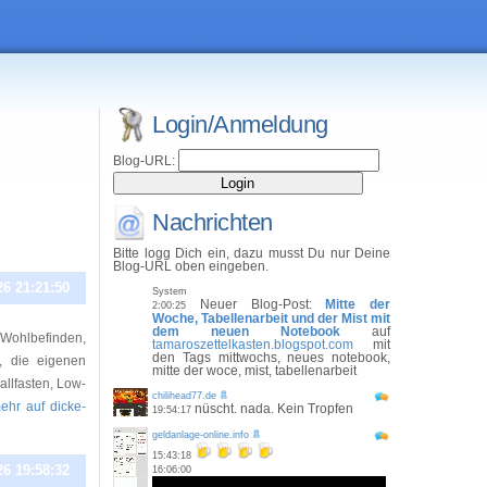
Login/Anmeldung
Blog-URL:
Nachrichten
Bitte logg Dich ein, dazu musst Du nur Deine
Blog-URL oben eingeben.
26 21:21:50
System
Neuer Blog-Post:
Mitte der
2:00:25
Woche, Tabellenarbeit und der Mist mit
dem neuen Notebook
auf
Wohlbefinden,
tamaroszettelkasten.blogspot.com
mit
den Tags mittwochs, neues notebook,
t, die eigenen
mitte der woce, mist, tabellenarbeit
llfasten, Low-
chilihead77.de
mehr auf dicke-
nüscht. nada. Kein Tropfen
19:54:17
geldanlage-online.info
15:43:18
26 19:58:32
16:06:00