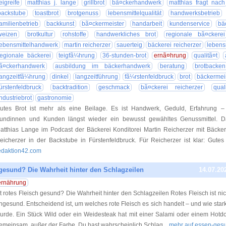
eigreife
matthias j. lange
grillbrot
bã¤ckerhandwerk
matthias fragt nach
backstube
toastbrot
brotgenuss
lebensmittelqualität
handwerksbetrieb
familienbetrieb
backkunst
bã¤ckermeister
handarbeit
kundenservice
bä
weizen
brotkultur
rohstoffe
handwerkliches brot
regionale bã¤ckerei
lebensmittelhandwerk
martin reicherzer
sauerteig
bäckerei reicherzer
lebensm
regionale bäckerei
teigfã¼hrung
36-stunden-brot
ernã¤hrung
qualitã¤t
ã¤ckerhandwerk
ausbildung im bäckerhandwerk
beratung
brotbacken
langzeitfã¼hrung
dinkel
langzeitführung
fã¼rstenfeldbruck
brot
bäckermei
fürstenfeldbruck
backtradition
geschmack
bã¤ckerei reicherzer
qual
industriebrot
gastronomie
utes Brot ist mehr als eine Beilage. Es ist Handwerk, Geduld, Erfahrung – 
undinnen und Kunden längst wieder ein bewusst gewähltes Genussmittel. D
atthias Lange im Podcast der Bäckerei Konditorei Martin Reicherzer mit Bäcker
eicherzer in der Backstube in Fürstenfeldbruck. Für Reicherzer ist klar: Gutes
edaktion42.com
h gesund? Die Wahrheit hinter den Schlagzeilen
14.07.20
ernährung
st rotes Fleisch gesund? Die Wahrheit hinter den Schlagzeilen Rotes Fleisch ist ni
ngesund. Entscheidend ist, um welches rote Fleisch es sich handelt – und wie stark
urde. Ein Stück Wild oder ein Weidesteak hat mit einer Salami oder einem Hot
emeinsam, außer der Farbe. Du hast wahrscheinlich Schlag
... mehr auf essen-ges