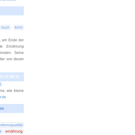
26 11:17:02
buch
krimi
, am Ende der
te Ernährung
funden. Seine
ter von dieser
26 07:58:15
t
re, wie kleine
r.de
am
26 14:14:54
lebensqualität
e
ernährung