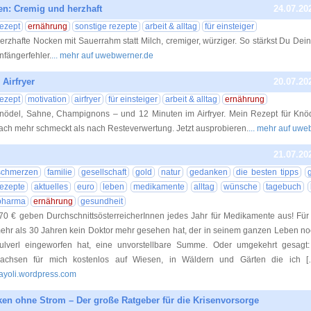
n: Cremig und herzhaft
24.07.20
rezept
ernährung
sonstige rezepte
arbeit & alltag
für einsteiger
erzhafte Nocken mit Sauerrahm statt Milch, cremiger, würziger. So stärkst Du De
nfängerfehler.
... mehr auf uwebwerner.de
 Airfryer
20.07.20
rezept
motivation
airfryer
für einsteiger
arbeit & alltag
ernährung
nödel, Sahne, Champignons – und 12 Minuten im Airfryer. Mein Rezept für Knöd
ach mehr schmeckt als nach Resteverwertung. Jetzt ausprobieren.
... mehr auf uw
21.07.20
schmerzen
familie
gesellschaft
gold
natur
gedanken
die besten tipps
rezepte
aktuelles
euro
leben
medikamente
alltag
wünsche
tagebuch
pharma
ernährung
gesundheit
70 € geben DurchschnittsösterreicherInnen jedes Jahr für Medikamente aus! Für 
ehr als 30 Jahren kein Doktor mehr gesehen hat, der in seinem ganzen Leben no
ulverl eingeworfen hat, eine unvorstellbare Summe. Oder umgekehrt gesagt
achsen für mich kostenlos auf Wiesen, in Wäldern und Gärten die ich 
ayoli.wordpress.com
en ohne Strom – Der große Ratgeber für die Krisenvorsorge