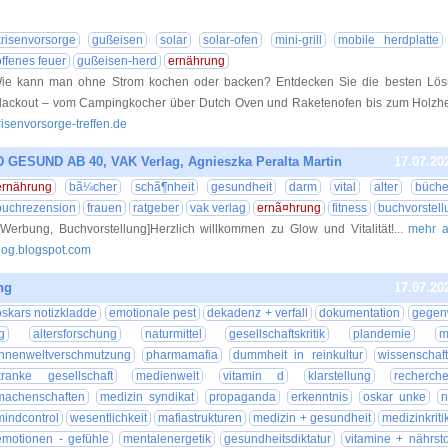
18.07.20
krisenvorsorge
gußeisen
solar
solar-ofen
mini-grill
mobile herdplatte
offenes feuer
gußeisen-herd
ernährung
ie kann man ohne Strom kochen oder backen? Entdecken Sie die besten Lös
lackout – vom Campingkocher über Dutch Oven und Raketenofen bis zum Holzhe
risenvorsorge-treffen.de
ESUND AB 40, VAK Verlag, Agnieszka Peralta Martin
17.07.20
ernährung
bã¼cher
schã¶nheit
gesundheit
darm
vital
alter
büche
buchrezension
frauen
ratgeber
vak verlag
ernã¤hrung
fitness
buchvorstell
Werbung, Buchvorstellung]Herzlich willkommen zu Glow und Vitalität!
... mehr a
log.blogspot.com
ng
17.07.20
oskars notizkladde
emotionale pest
dekadenz + verfall
dokumentation
gegen
g
altersforschung
naturmittel
gesellschaftskritik
plandemie
m
innenweltverschmutzung
pharmamafia
dummheit in reinkultur
wissenschaf
kranke gesellschaft
medienwelt
vitamin d
klarstellung
recherch
machenschaften
medizin syndikat
propaganda
erkenntnis
oskar unke
n
mindcontrol
wesentlichkeit
mafiastrukturen
medizin + gesundheit
medizinkriti
emotionen - gefühle
mentalenergetik
gesundheitsdiktatur
vitamine + nährsto