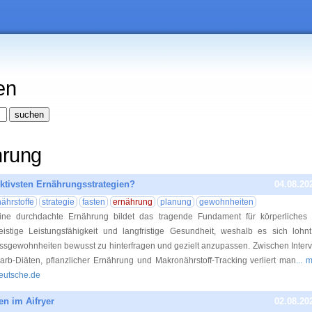
en
hrung
ektivsten Ernährungsstrategien?
04.08.20
nährstoffe
strategie
fasten
ernährung
planung
gewohnheiten
ine durchdachte Ernährung bildet das tragende Fundament für körperliches 
eistige Leistungsfähigkeit und langfristige Gesundheit, weshalb es sich lohn
ssgewohnheiten bewusst zu hinterfragen und gezielt anzupassen. Zwischen Interva
arb-Diäten, pflanzlicher Ernährung und Makronährstoff-Tracking verliert man
... 
eutsche.de
n im Aifryer
02.08.20