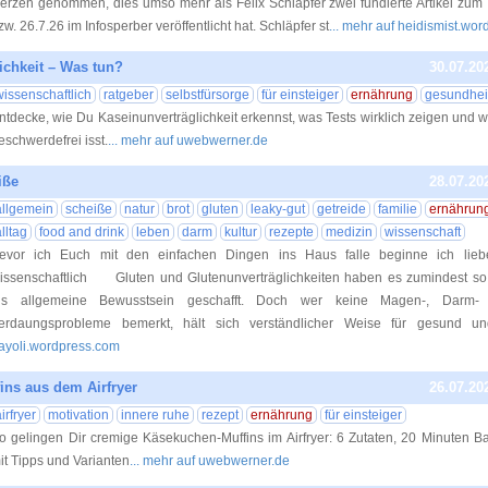
erzen genommen, dies umso mehr als Felix Schläpfer zwei fundierte Artikel zu
zw. 26.7.26 im Infosperber veröffentlicht hat. Schläpfer st
... mehr auf heidismist.wo
ichkeit – Was tun?
30.07.20
wissenschaftlich
ratgeber
selbstfürsorge
für einsteiger
ernährung
gesundhei
ntdecke, wie Du Kaseinunverträglichkeit erkennst, was Tests wirklich zeigen und w
eschwerdefrei isst.
... mehr auf uwebwerner.de
iße
28.07.20
allgemein
scheiße
natur
brot
gluten
leaky-gut
getreide
familie
ernährun
lltag
food and drink
leben
darm
kultur
rezepte
medizin
wissenschaft
evor ich Euch mit den einfachen Dingen ins Haus falle beginne ich lieb
issenschaftlich Gluten und Glutenunverträglichkeiten haben es zumindest so
ns allgemeine Bewusstsein geschafft. Doch wer keine Magen-, Darm-
erdaungsprobleme bemerkt, hält sich verständlicher Weise für gesund un
ayoli.wordpress.com
ins aus dem Airfryer
26.07.20
irfryer
motivation
innere ruhe
rezept
ernährung
für einsteiger
o gelingen Dir cremige Käsekuchen-Muffins im Airfryer: 6 Zutaten, 20 Minuten Ba
it Tipps und Varianten
... mehr auf uwebwerner.de