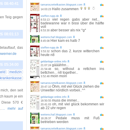
26 08:40:41
tamaroszettelkasten.blogspot.com
Hallo zusammen
14:03:23
steffen-rupp.de
inen Teig gegen
viel regen gabs aber net...
8:53:13
badewanne war n bissi über die hälfte
voll
aber besser als nix *g*
8:53:30
26 08:01:13
wetterschaf.blogspot.com
Hier kam es halb 7
8:45:08
elauflauf, das
steffen-rupp.de
schon das 2. kurze witterchen
3:53:32
ebwerner.de
heute n8
geldanlage-online.info
26 05:34:00
gääähhn...
21:07:24
so, without a rettchen ins
21:54:48
geld
medizin
bettchen... n8 together...
moin moin
3:52:48
krankenkasse
tamaroszettelkasten.blogspot.com
Öhm, mit viel Glück ziehen die
20:47:10
mich, den seit
Unwetter nördlich vorbeii..^^
ch kaum je ein
geldanlage-online.info
muss die immer...
18:50:55
: Diese 570 €
oh, mit viel glück bekommen wir
20:41:03
ab 22 uhr regen
[…
... mehr auf
wetterschaf.blogspot.com
Pedale muss mit Fuß
18:26:37
betrieben werden
tamaroszettelkasten.blogspot.com