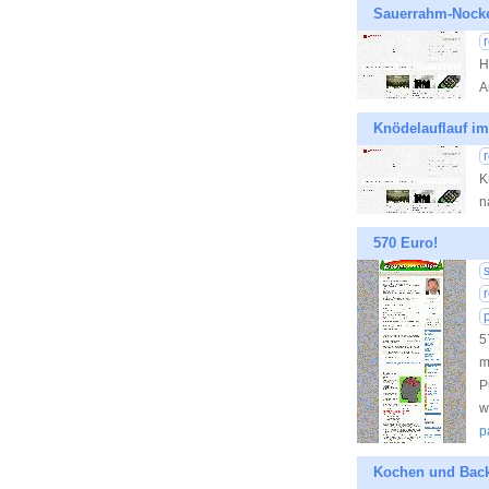
Sauerrahm-Nocke
H
A
Knödelauflauf im
K
n
570 Euro!
5
m
P
w
p
Kochen und Back