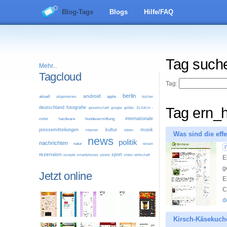
Blog-Tags
Blogs
Hilfe/FAQ
Tag such
Mehr...
Tagcloud
Tag:
berlin
android
aktuell
allgemeines
apple
bücher
deutschland
fotografie
Tag ern_
google
größe: 31-54cm -
gesellschaft
internationale
mittel
hardware
hundevermittlung
pressemitteilungen
kultur
musik
leben
internet
Was sind die eff
news
politik
nachrichten
natur
reisen
rezension
sport
video
wirtschaft
rezepte
smartphones
spiele
E
g
Jetzt online
E
C
d
Kirsch-Käsekuche