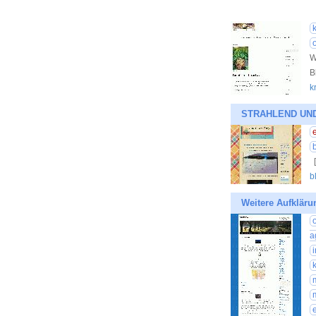
W
B
k
STRAHLEND UND G
[
b
Weitere Aufkläru
a