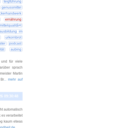
teigführung
genussmittel
ckerhandwerk
ernährung
ittelqualitã¤t
ausbildung im
urkornbrot
ster
podcast
ität
aubing
und für viele
arüber sprach
meister Martin
 Br
... mehr auf
26 09:30:48
cht automatisch
 es verarbeitet
dog kaum etwas
undheit.de