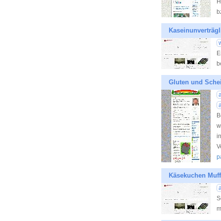
H
b
Kaseinunverträgl
E
b
Gluten und Sche
a
B
w
i
V
p
Käsekuchen Muff
a
S
m