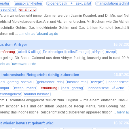
iteratur
angstkrankheiten
bioenergetik + sexualität
manipulationstechni
gesundheit
ernährung
arum wir unbemerkt immer dümmer werden Jasmin Kosubek und Dr. Michael Nehl
ehls ist Molekulargenetiker, Arzt und Alzheimerforscher. Mit Büchern wie Die Alzh
rschöpfte Gehirn, Das indoktrinierte Gehirn und Das Lithium-Komplott beschäftig
ahren mit …
... mehr auf absurd-ag.de
us dem Airfryer
16.07.20
ernährung
arbeit & alltag
für einsteiger
selbstfürsorge
airfryer
rezept
o gelingt Dir Baked Oatmeal aus dem Airfryer: fruchtig, knusprig und in rund 20 Mi
ehr auf uwebwerner.de
 indonesische Reisgericht richtig zubereiten
16.07.20
nasi goreng spesial
gebratener reis
basmati-reis
rezepte
indonesisch
ampur
kecap manis
ernährung
nasi goreng
indonesische kã¼che
ationalgericht
brauner basmati
om Discounter-Fertiggericht zurück zum Original – mit einem einfachen Nasi-
em richtigen Reis und der süßen Sojasauce Kecap Manis. Nasi Goreng hat... 
oreng: das indonesische Reisgericht richtig zubereiten appeared first on
... mehr a
t wieder bewusst gekauft wird
16.07.20