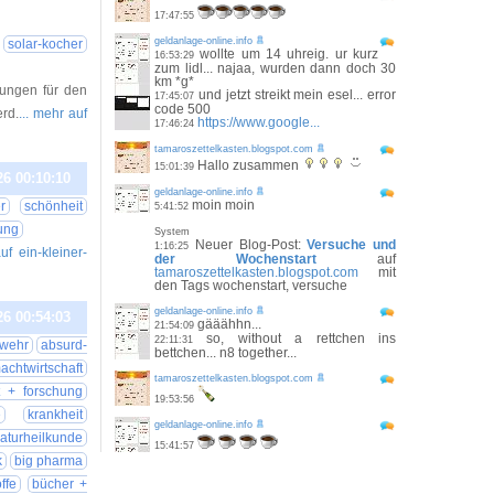
26 21:20:00
17:47:55
geldanlage-online.info
solar-kocher
wollte um 14 uhreig. ur kurz
16:53:29
zum lidl... najaa, wurden dann doch 30
km *g*
ungen für den
und jetzt streikt mein esel... error
17:45:07
code 500
rd.
... mehr auf
https://www.google...
17:46:24
tamaroszettelkasten.blogspot.com
Hallo zusammen
15:01:39
26 00:10:10
geldanlage-online.info
moin moin
r
schönheit
5:41:52
ung
System
Neuer Blog-Post:
Versuche und
1:16:25
uf ein-kleiner-
der Wochenstart
auf
tamaroszettelkasten.blogspot.com
mit
den Tags wochenstart, versuche
geldanlage-online.info
26 00:54:03
gääähhn...
21:54:09
so, without a rettchen ins
22:11:31
wehr
absurd-
bettchen... n8 together...
achtwirtschaft
tamaroszettelkasten.blogspot.com
t + forschung
19:53:56
e
krankheit
geldanlage-online.info
aturheilkunde
15:41:57
k
big pharma
ffe
bücher +