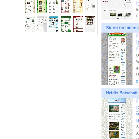
E
E
Sturm im Interne
D
W
e
U
p
Heidis Botschaft
s
S
A