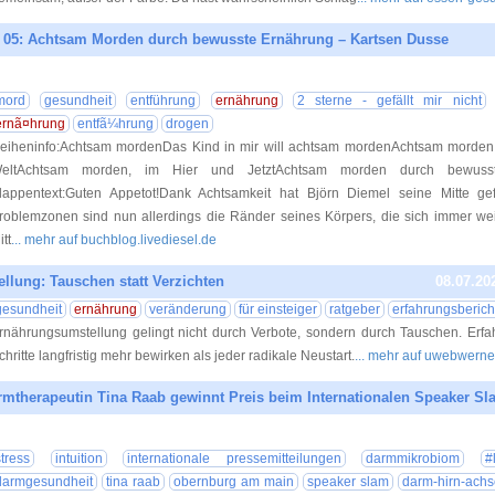
05: Achtsam Morden durch bewusste Ernährung – Kartsen Dusse
10.07.20
mord
gesundheit
entführung
ernährung
2 sterne - gefällt mir nicht
ernã¤hrung
entfã¼hrung
drogen
eiheninfo:Achtsam mordenDas Kind in mir will achtsam mordenAchtsam morden
eltAchtsam morden, im Hier und JetztAchtsam morden durch bewuss
lappentext:Guten Appetot!Dank Achtsamkeit hat Björn Diemel seine Mitte ge
roblemzonen sind nun allerdings die Ränder seines Körpers, die sich immer wei
itt
... mehr auf buchblog.livediesel.de
lung: Tauschen statt Verzichten
08.07.20
gesundheit
ernährung
veränderung
für einsteiger
ratgeber
erfahrungsberich
rnährungsumstellung gelingt nicht durch Verbote, sondern durch Tauschen. Erfah
chritte langfristig mehr bewirken als jeder radikale Neustart.
... mehr auf uwebwerne
mtherapeutin Tina Raab gewinnt Preis beim Internationalen Speaker Sl
06.07.20
stress
intuition
internationale pressemitteilungen
darmmikrobiom
#
darmgesundheit
tina raab
obernburg am main
speaker slam
darm-hirn-achs