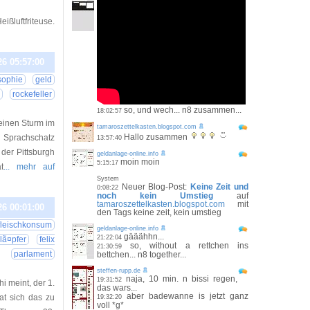
ißluftfriteuse.
26 05:57:00
sophie
geld
rockefeller
so, und wech... n8 zusammen...
18:02:57
 einen Sturm im
tamaroszettelkasten.blogspot.com
Hallo zusammen
 Sprachschatz
13:57:40
der Pittsburgh
geldanlage-online.info
moin moin
5:15:17
t
... mehr auf
System
Neuer Blog-Post:
Keine Zeit und
0:08:22
noch kein Umstieg
auf
tamaroszettelkasten.blogspot.com
mit
26 00:01:00
den Tags keine zeit, kein umstieg
fleischkonsum
geldanlage-online.info
gääähhn...
21:22:04
lã¤pfer
felix
so, without a rettchen ins
21:30:59
parlament
bettchen... n8 together...
steffen-rupp.de
naja, 10 min. n bissi regen,
19:31:52
i meint, der 1.
das wars...
aber badewanne is jetzt ganz
hat sich das zu
19:32:20
voll *g*