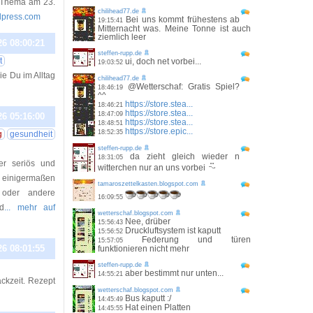
m Thema am 23.
chilihead77.de
rdpress.com
Bei uns kommt frühestens ab
19:15:41
Mitternacht was. Meine Tonne ist auch
ziemlich leer
26 08:00:21
steffen-rupp.de
t
ui, doch net vorbei...
19:03:52
ie Du im Alltag
chilihead77.de
@Wetterschaf: Gratis Spiel?
18:46:19
^^
https://store.stea...
18:46:21
https://store.stea...
18:47:09
26 05:16:00
https://store.stea...
18:48:51
https://store.epic...
18:52:35
g
gesundheit
steffen-rupp.de
da zieht gleich wieder n
18:31:05
er seriös und
witterchen nur an uns vorbei
 einigermaßen
tamaroszettelkasten.blogspot.com
 oder andere
16:09:55
d
... mehr auf
wetterschaf.blogspot.com
Nee, drüber
15:56:43
Druckluftsystem ist kaputt
15:56:52
Federung und türen
15:57:05
26 08:01:55
funktionieren nicht mehr
steffen-rupp.de
aber bestimmt nur unten...
14:55:21
ckzeit. Rezept
wetterschaf.blogspot.com
Bus kaputt :/
14:45:49
Hat einen Platten
14:45:55