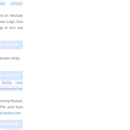
ken
corona
s Dr. Michael
eimer-Lüge, Das
t er sich seit
26 12:17:49
nuten fertig.
...
26 11:09:13
e küche
nasi
indonesisches
Goreng-Rezept,
The post Nasi
uf risolier.com
26 07:00:00