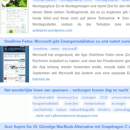
mitmachaktion
montagsstarter 2026
montagsstarter
antet
Montagsglück Es ist Montagmorgen und damit Zeit für den Mo
dieser Stelle sieben Textfragmente, die es zu ergänzen gilt.
heute füllst und freue mich auf deine Teilnahme. ♥ Den „
Montagsstarter, sodass du die Teilsätze (wie im
antetanni.wordpress.com
OneDrive Fotos: Microsoft gibt Zwangsinstallation zu und rudert zurü
onedrive
news
microsoft
Microsoft hat eingeräumt, die App OneDrive Fotos ohne Z
Rechnern installiert zu haben, und zwar bei Privatnutzern 
die App bislang wieder loswerden wollte, musste dafür On
September will Microsoft das ändern und eine separate E
tutorials.de
Het wonderlijke leven van spanners – verborgen tussen dag en nacht
biodiversiteit
levenscyclus
zintuigen
2026
verwonderi
hoogsensitiviteit
insecten
metamorfose
ecologie
nachtvlinder
natuur
natuurfotografie
vlinders
camoufla
... mehr auf catherineboone.blogspot.com
Acer Aspire Go 15: Günstige MacBook-Alternative mit Snapdragon C v