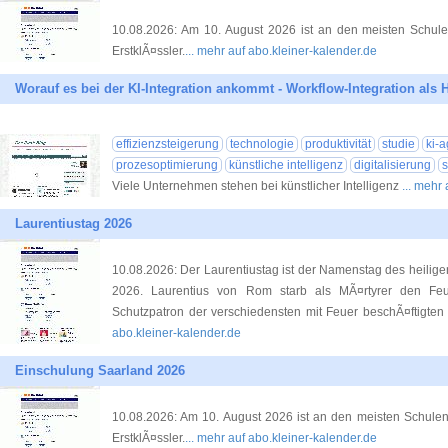
10.08.2026: Am 10. August 2026 ist an den meisten Schule
ErstklÃ¤ssler.
... mehr auf abo.kleiner-kalender.de
Worauf es bei der KI-Integration ankommt - Workflow-Integration als 
effizienzsteigerung
technologie
produktivität
studie
ki-a
prozesoptimierung
künstliche intelligenz
digitalisierung
s
Viele Unternehmen stehen bei künstlicher Intelligenz
... mehr
Laurentiustag 2026
10.08.2026: Der Laurentiustag ist der Namenstag des heilig
2026. Laurentius von Rom starb als MÃ¤rtyrer den Feue
Schutzpatron der verschiedensten mit Feuer beschÃ¤ftigten 
abo.kleiner-kalender.de
Einschulung Saarland 2026
10.08.2026: Am 10. August 2026 ist an den meisten Schulen
ErstklÃ¤ssler.
... mehr auf abo.kleiner-kalender.de