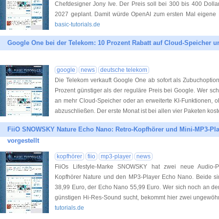
Chefdesigner Jony Ive. Der Preis soll bei 300 bis 400 Dollar 
2027 geplant. Damit würde OpenAI zum ersten Mal eigene
basic-tutorials.de
Google One bei der Telekom: 10 Prozent Rabatt auf Cloud-Speicher un
google
news
deutsche telekom
Die Telekom verkauft Google One ab sofort als Zubuchoption
Prozent günstiger als der reguläre Preis bei Google. Wer s
an mehr Cloud-Speicher oder an erweiterte KI-Funktionen, o
abzuschließen. Der erste Monat ist bei allen vier Paketen kos
FiiO SNOWSKY Nature Echo Nano: Retro-Kopfhörer und Mini-MP3-Pla
vorgestellt
kopfhörer
fiio
mp3-player
news
FiiOs Lifestyle-Marke SNOWSKY hat zwei neue Audio-Pro
Kopfhörer Nature und den MP3-Player Echo Nano. Beide sind 
38,99 Euro, der Echo Nano 55,99 Euro. Wer sich noch an den
günstigen Hi-Res-Sound sucht, bekommt hier zwei ungewöhn
tutorials.de