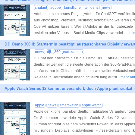
chatgpt
adobe
künstliche intelligenz
news
Adobe hat sein neues Plugin „Adobe für ChatGPT“ veröffentl
aus Photoshop, Premiere, Illustrator, Acrobat und weiteren C
OpenAI nutzen lassen. Wer @Adobe in die Eingabezeile ti
erstellen oder Videos in Social-Media-Clips verwandel
... meh
DJI Osmo 360 II: Starttermin bestätigt, austauschbares Objektiv erwart
news
dji
360-grad-kamera
DJI hat den Starttermin für die Osmo 360 II offiziell bestät
deutscher Zeit geht die zweite Generation der 360-Grad-Kamer
zunächst nur in China erhältlich, ein weltweiter Verkaufstermin
Release in Deutschland aber nicht allzu lang auf si
... mehr au
Apple Watch Series 12 kommt unverändert, doch Apple plant radikal
apple
news
smartwatch
apple watch
Apple denkt offenbar über deutlich radikalere Veränderungen
für September erwartete Apple Watch Series 12 vermuten
Gurman schreibt in seinem Newsletter Power On, dass Apples
mit runden Displays, displaylosen Fitness-Geräten und