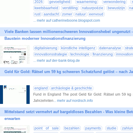
2026
gevoeligheid
waarneming
verwondering
kwetsbaarheid
verstilling
natuurpoëzie
bewustzijn
na
rust
aandacht
zomer
natuur
eenvoud
... mehr auf catherineboone.blogspot.com
Viele Banken lassen millionenschweren Innovationshebel ungenutzt 
Baustein moderner Innovationsfinanzierung
digitalisierung
künstliche intelligenz
datenanalyse
strat
innovationsstrategie
technologie
finanzierung
innovation
... mehr auf der-bank-blog.de
Geld für Gold: Rätsel um 59 kg schweren Schatzfund gelöst – nach J
england
archäologie & geschichte
Fund in England The post Geld für Gold: Rätsel um 59 kg
Jahrzehnten
... mehr auf nordisch.info
Mittelstand setzt vermehrt auf bargeldloses Bezahlen - Was kleine Be
erwarten
point of sale
bezahlen
payments
studie
zahlun