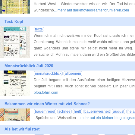
Herbert West – Wiedererwecker wissen wir: Der Tod ist ers
wunderschö
... mehr auf darkmoviedreams.forumieren.com
Text: Kopf
texte
Wenn ich mal nicht weiß wo mir der Kopf steht, taste ich mei
Orientierung. Wenn ich mal nicht weiß wohin mit mir, dann geh
ganz woanders und stehe mir selbst nicht mehr im Weg.
versuche ich Mohn zu malen, dann wird ein Großteil des Bild
Monatsrückblick Juli 2026
monatsrückblick
allgemein
Der Juli begann mit den Ausläufern einer heftigen Hitzewe
beginnt mit Hitze. Auch sonst ist viel passiert. Ein paar Lin
blog.fohrn.com
Bekommen wir einen Winter mit viel Schnee?
bauernregel
schnee
heiß
bauernweisheit
august
heiã
Sprüche und Weisheiten
... mehr auf ein-kleiner-blog.blogsp
Als het wit fluistert