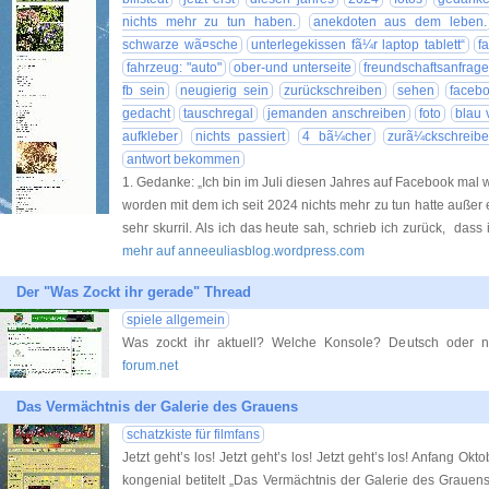
nichts mehr zu tun haben.
anekdoten aus dem leben.
schwarze wã¤sche
unterlegekissen fã¼r laptop tablett“
f
fahrzeug: "auto"
ober-und unterseite
freundschaftsanfrag
fb sein
neugierig sein
zurückschreiben
sehen
faceb
gedacht
tauschregal
jemanden anschreiben
foto
blau 
aufkleber
nichts passiert
4 bã¼cher
zurã¼ckschreib
antwort bekommen
1. Gedanke: „Ich bin im Juli diesen Jahres auf Facebook ma
worden mit dem ich seit 2024 nichts mehr zu tun hatte auße
sehr skurril. Als ich das heute sah, schrieb ich zurück, dass
mehr auf anneeuliasblog.wordpress.com
Der "Was Zockt ihr gerade" Thread
spiele allgemein
Was zockt ihr aktuell? Welche Konsole? Deutsch oder nu
forum.net
Das Vermächtnis der Galerie des Grauens
schatzkiste für filmfans
Jetzt geht’s los! Jetzt geht’s los! Jetzt geht’s los! Anfang Ok
kongenial betitelt „Das Vermächtnis der Galerie des Grauens