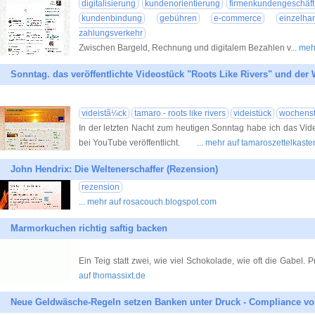
digitalisierung
kundenorientierung
firmenkundengeschäft
kundenbindung
gebühren
e-commerce
einzelha
zahlungsverkehr
Zwischen Bargeld, Rechnung und digitalem Bezahlen v
... me
Sonntag. das veröffentlichte Videostück "Roots Like Rivers" und der
videistã¼ck
tamaro - roots like rivers
videistück
wochenst
In der letzten Nacht zum heutigen Sonntag habe ich das Vid
bei YouTube veröffentlicht.
... mehr auf tamaroszettelkast
John Hendrix: Die Weltenerschaffer (Rezension)
rezension
... mehr auf rosacouch.blogspot.com
Marmorkuchen richtig saftig backen
Ein Teig statt zwei, wie viel Schokolade, wie oft die Gabel.
auf thomassixt.de
Neue Geldwäsche-Regeln setzen Banken unter Druck - Compliance v