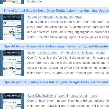
tutorials.de
Thread 1.4 bei Google Nest: Diese Geräte bekommen das leise Update
thread 1.4
google
smart home
news
Google verteilt den aktualisierten Smart-Home-Standard Th
Nest-Geräte. Betroffen sind laut Nutzerberichten unter and
und der Nest WiFi Pro, die künftig Zugangsdaten einfacher m
sollen. Eine offizielle Ankündigung von Google gibt es bislang
OpenAI Astra: Release verschoben wegen kritischer Cyber-Fähigkeite
news
cybersicherheit
ki
künstliche intelligenz
openai
OpenAI verschiebt die Veröffentlichung seines nächsten gr
Astra hören soll. Interne Sicherheitstests hätten laut eigen
Astra die Stufe „Critical“ für Cyber-Fähigkeiten im hauseige
teilte OpenAI am 7. August 2026 mit. Konkret geh
... mehr auf b
OpenAI plant KI-Lautsprecher mit Jony-Ive-Design: Preis, Termin und 
künstliche intelligenz
openai
lautsprecher
news
OpenAI baut einem neuen Bloomberg-Bericht zufolge ei
Unternehmen entwickelt das Gerät zusammen mit LoveFro