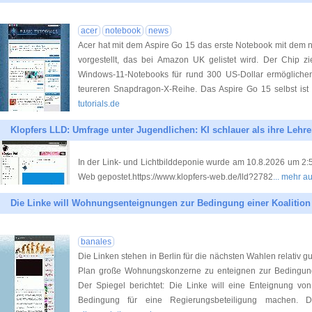
acer
notebook
news
Acer hat mit dem Aspire Go 15 das erste Notebook mit de
vorgestellt, das bei Amazon UK gelistet wird. Der Chip zie
Windows-11-Notebooks für rund 300 US-Dollar ermöglichen
teureren Snapdragon-X-Reihe. Das Aspire Go 15 selbst ist b
tutorials.de
Klopfers LLD: Umfrage unter Jugendlichen: KI schlauer als ihre Lehre
In der Link- und Lichtbilddeponie wurde am 10.8.2026 um 2:5
Web gepostet.https://www.klopfers-web.de/lld?2782
... mehr a
Die Linke will Wohnungsenteignungen zur Bedingung einer Koalition
banales
Die Linken stehen in Berlin für die nächsten Wahlen relativ gut
Plan große Wohnungskonzerne zu enteignen zur Bedingung 
Der Spiegel berichtet: Die Linke will eine Enteignung v
Bedingung für eine Regierungsbeteiligung machen. D