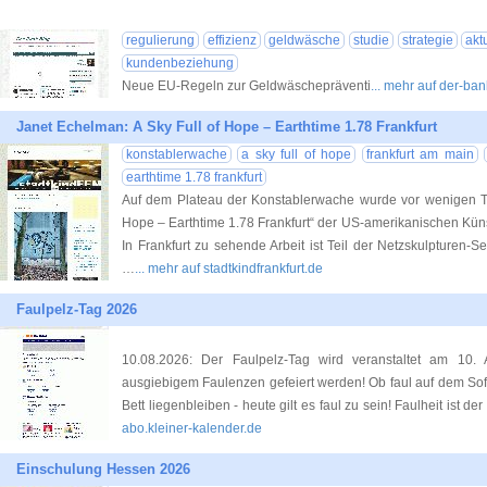
regulierung
effizienz
geldwäsche
studie
strategie
akt
kundenbeziehung
Neue EU-Regeln zur Geldwäschepräventi
... mehr auf der-ba
Janet Echelman: A Sky Full of Hope – Earthtime 1.78 Frankfurt
konstablerwache
a sky full of hope
frankfurt am main
earthtime 1.78 frankfurt
Auf dem Plateau der Konstablerwache wurde vor wenigen Tag
Hope – Earthtime 1.78 Frankfurt“ der US-amerikanischen Künst
In Frankfurt zu sehende Arbeit ist Teil der Netzskulpturen-S
…
... mehr auf stadtkindfrankfurt.de
Faulpelz-Tag 2026
10.08.2026: Der Faulpelz-Tag wird veranstaltet am 10.
ausgiebigem Faulenzen gefeiert werden! Ob faul auf dem Sof
Bett liegenbleiben - heute gilt es faul zu sein! Faulheit ist de
abo.kleiner-kalender.de
Einschulung Hessen 2026