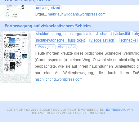
uncategorized
Orgel
... mehr auf wildgans.wordpress.com
Fortbewegung auf viskoelastischem Schleim
strukturbildung, selbstorganisation & chaos
viskosität
ph
nichtnewtonsche flüssigkeit
viscoelastisch
schnecke
flã¼ssigkeit
viskositã¤t
Heute morgen kreuzte diese bildschöne Schnecke (vermutlic
(Cornu aspersum)) meinen Weg. Obwohl sie es nicht eilig hatt
beobachtete, wie sie auf ihrem hauchdünnen Schleimteppich 
nur eine Art Wellenbewegung, die durch ihren Fuß
hjschlichting.wordpress.com
COPYRIGHT (C) 2012 BUGLET UG ALLE RECHTE VORBEHALTEN.
IMPRESSUM
. WIR
DISTANZIEREN UNS VON ALLEN EXTERNEN LINKS.