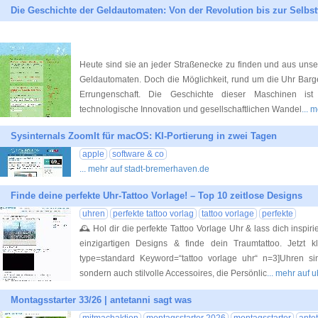
Die Geschichte der Geldautomaten: Von der Revolution bis zur Selbst
Heute sind sie an jeder Straßenecke zu finden und aus uns
Geldautomaten. Doch die Möglichkeit, rund um die Uhr Barge
Errungenschaft. Die Geschichte dieser Maschinen ist
technologische Innovation und gesellschaftlichen Wandel
... 
Sysinternals ZoomIt für macOS: KI-Portierung in zwei Tagen
apple
software & co
... mehr auf stadt-bremerhaven.de
Finde deine perfekte Uhr-Tattoo Vorlage! – Top 10 zeitlose Designs
uhren
perfekte tattoo vorlag
tattoo vorlage
perfekte
🕰️ Hol dir die perfekte Tattoo Vorlage Uhr & lass dich insp
einzigartigen Designs & finde dein Traumtattoo. Jetzt 
type=standard Keyword=“tattoo vorlage uhr“ n=3]Uhren sin
sondern auch stilvolle Accessoires, die Persönlic
... mehr auf u
Montagsstarter 33/26 | antetanni sagt was