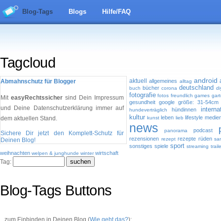
Blog-Tags
Blogs
Hilfe/FAQ
Tagcloud
android
aktuell
Abmahnschutz für Blogger
allgemeines
alltag
deutschland
bücher
buch
corona
di
fotografie
fotos
freundlich
games
gar
Mit
easyRechtssicher
sind Dein Impressum
gesundheit
google
größe: 31-54cm 
und Deine Datenschutzerklärung immer auf
intern
hündinnen
hundeverträglich
kultur
leben
lifestyle
medie
dem aktuellen Stand.
kunst
lieb
news
podcast
panorama
Sichere Dir jetzt den Komplett-Schutz für
rezensionen
rezepte
rüden
rezept
sa
Deinen Blog!
sport
sonstiges
spiele
streaming
traile
weihnachten
wirtschaft
welpen & junghunde
winter
Tag:
Blog-Tags Buttons
...zum Einbinden in Deinen Blog (
Wie geht das?
):