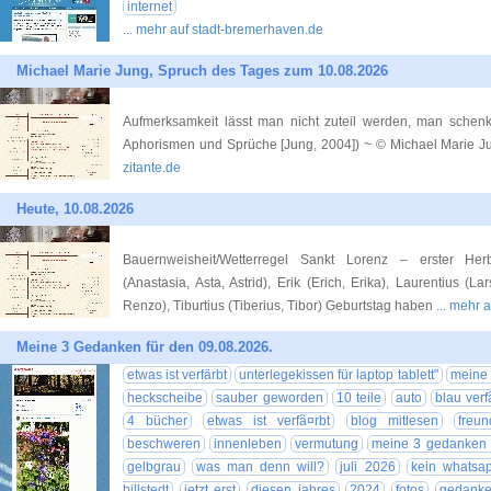
internet
... mehr auf stadt-bremerhaven.de
Michael Marie Jung, Spruch des Tages zum 10.08.2026
Aufmerksamkeit lässt man nicht zuteil werden, man schenk
Aphorismen und Sprüche [Jung, 2004]) ~ © Michael Marie
zitante.de
Heute, 10.08.2026
Bauernweisheit/Wetterregel Sankt Lorenz – erster Her
(Anastasia, Asta, Astrid), Erik (Erich, Erika), Laurentius (L
Renzo), Tiburtius (Tiberius, Tibor) Geburtstag haben
... mehr 
Meine 3 Gedanken für den 09.08.2026.
etwas ist verfärbt
unterlegekissen für laptop tablett"
meine 
heckscheibe
sauber geworden
10 teile
auto
blau verf
4 bücher
etwas ist verfã¤rbt
blog mitlesen
freun
beschweren
innenleben
vermutung
meine 3 gedanken 
gelbgrau
was man denn will?
juli 2026
kein whatsa
billstedt
jetzt erst
diesen jahres
2024
fotos
gedank