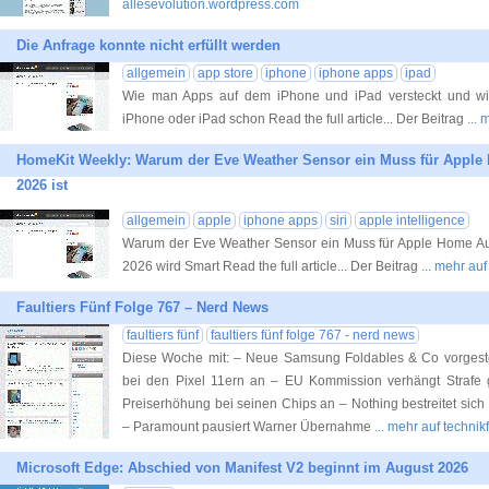
allesevolution.wordpress.com
Die Anfrage konnte nicht erfüllt werden
allgemein
app store
iphone
iphone apps
ipad
Wie man Apps auf dem iPhone und iPad versteckt und wi
iPhone oder iPad schon Read the full article... Der Beitrag
...
HomeKit Weekly: Warum der Eve Weather Sensor ein Muss für Apple
2026 ist
allgemein
apple
iphone apps
siri
apple intelligence
Warum der Eve Weather Sensor ein Muss für Apple Home Aut
2026 wird Smart Read the full article... Der Beitrag
... mehr au
Faultiers Fünf Folge 767 – Nerd News
faultiers fünf
faultiers fünf folge 767 - nerd news
Diese Woche mit: – Neue Samsung Foldables & Co vorgeste
bei den Pixel 11ern an – EU Kommission verhängt Straf
Preiserhöhung bei seinen Chips an – Nothing bestreitet sic
– Paramount pausiert Warner Übernahme
... mehr auf technik
Microsoft Edge: Abschied von Manifest V2 beginnt im August 2026