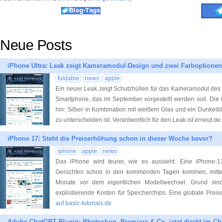
Neue Posts
iPhone Ultra: Leak zeigt Kameramodul-Design und zwei Farboptionen
foldable
news
apple
Ein neuer Leak zeigt Schutzhüllen für das Kameramodul des i
Smartphone, das im September vorgestellt werden soll. Die 
hin: Silber in Kombination mit weißem Glas und ein Dunkelb
zu unterscheiden ist. Verantwortlich für den Leak ist erneut de
iPhone 17: Steht die Preiserhöhung schon in dieser Woche bevor?
iphone
apple
news
Das iPhone wird teurer, wie es aussieht. Eine iPhone-17
Gerüchten schon in den kommenden Tagen kommen, mitte
Monate vor dem eigentlichen Modellwechsel. Grund sin
explodierende Kosten für Speicherchips. Eine globale Preise
auf basic-tutorials.de
Adobe ChatGPT Plugin: Photoshop, Premiere & Co. jetzt direkt im Ch