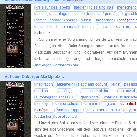
kreislauf des lebens
medien
dies und das
menschenbi
samba
autobiographisches
lebensart/-genuã
1
geschi
samba parade coburg
reisen
menschen
schã¶nheit
gesellschaft
fotografie
sommer
samba-schulen
s
schönheit
… Schon mal eine Vorwarnung: Ich werde während der nächs
Fotos zeigen. 😉 … Beim Spenglerbrunnen an der östlichen 
Platz zum Beobachten und Fotografieren. Auf dem Brunnen
dicht an dicht gedrängt, ich fragte freundlich na
shelkagari.wordpress.com
Auf dem Coburger Marktplatz…
inspiration
allgemein
stadthaus coburg
kunst
passist
medien
ausflug
menschenbilder
meinewelt
autobiographisches
1
geschichte
coburgs historisch
sonstiges
samba-schulen
sommer
fotografie
schönheit
schã¶nheit
sambagruppen
prinz-albert-denkmal
bayern
gedanken
gesellschaft
… Unweit des Spitalturms befand sich eine der Einlass-Stellen
sich der überwiegende Teil des Festivals abspielte. Ich ers
wacker drauflos und hatte schon nach kurzem den schön