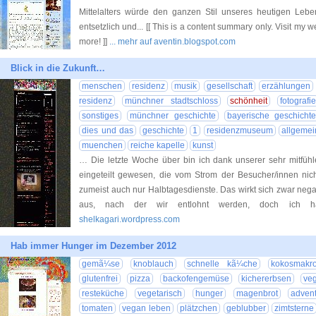
Mittelalters würde den ganzen Stil unseres heutigen Leb
entsetzlich und... [[ This is a content summary only. Visit my we
more! ]]
... mehr auf aventin.blogspot.com
Blick in die Zukunft…
menschen
residenz
musik
gesellschaft
erzählungen
residenz
münchner stadtschloss
schönheit
fotografie
sonstiges
münchner geschichte
bayerische geschicht
dies und das
geschichte
1
residenzmuseum
allgemei
muenchen
reiche kapelle
kunst
… Die letzte Woche über bin ich dank unserer sehr mitfühle
eingeteilt gewesen, die vom Strom der Besucher/innen nich
zumeist auch nur Halbtagesdienste. Das wirkt sich zwar nega
aus, nach der wir entlohnt werden, doch ich h
shelkagari.wordpress.com
Hab immer Hunger im Dezember 2012
gemã¼se
knoblauch
schnelle kã¼che
kokosmakr
glutenfrei
pizza
backofengemüse
kichererbsen
ve
resteküche
vegetarisch
hunger
magenbrot
adven
tomaten
vegan leben
plätzchen
geblubber
zimtsterne