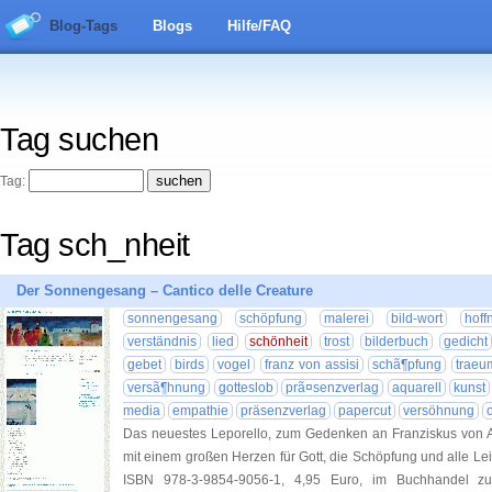
Blog-Tags
Blogs
Hilfe/FAQ
Tag suchen
Tag:
Tag sch_nheit
Der Sonnengesang – Cantico delle Creature
sonnengesang
schöpfung
malerei
bild-wort
hoff
verständnis
lied
schönheit
trost
bilderbuch
gedicht
gebet
birds
vogel
franz von assisi
schã¶pfung
traeu
versã¶hnung
gotteslob
prã¤senzverlag
aquarell
kunst
media
empathie
präsenzverlag
papercut
versöhnung
Das neuestes Leporello, zum Gedenken an Franziskus von As
mit einem großen Herzen für Gott, die Schöpfung und alle 
ISBN 978-3-9854-9056-1, 4,95 Euro, im Buchhandel z