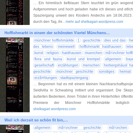
… Ein himmlisch tiefblauer Stern leuchtet im grün wog
Aufgenommen und hoch geladen habe ich dieses und etlich
Spaziergang unweit des Klosters Andechs am 18.06
durch den Tag, ihr
... mehr auf shelkagari.wordpress.com
Hofflohmarkt in einem der schönsten Viertel Münchens…
münchner hofflohmärkte
1
geschichte
dies und das
he
des lebens
meinewelt
hofflohmarkt haidhausen
lebe
kunst
religion
haidhausen
muenchen
mã¼nchner hoff
flora und fauna
kunst und krempel
allgemein
bay
gesellschaft
erzählungen
menschen
herbergshäusl h
geschichte
münchner geschichte
sonstiges
heimat
erzã¤hlungen
stadtspaziergang
… Begonnen hat es mit einem kleinen Nachbarschaftsproje
Seidlvilla in Schwabing initiiert und organisiert. Die Ske
äußerten Bedenken, ihren Trödel in ihren Hinterhöfen öffentli
Premiere der Münchner Hofflohmärkte lediglich
shelkagari.wordpress.com
Weil ich derzeit so schön fit bin,…
allgemein
mã¼nchner geschichte
mã¼nchen