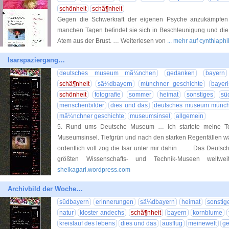
schönheit
schã¶nheit
Gegen die Schwerkraft der eigenen Psyche anzukämpfen
manchen Tagen befindet sie sich in Beschleunigung und die z
Atem aus der Brust. … Weiterlesen von
... mehr auf cynthiap
Isarspaziergang…
deutsches museum mã¼nchen
gedanken
bayern
schã¶nheit
sã¼dbayern
münchner geschichte
bayer
schönheit
fotografie
sommer
heimat
sonstiges
sü
menschenbilder
dies und das
deutsches museum münc
mã¼nchner geschichte
museumsinsel
allgemein
5. Rund ums Deutsche Museum … Ich startete meine To
Museumsinsel. Tiefgrün und nach den starken Regenfällen w
ordentlich voll zog die Isar unter mir dahin… … Das Deuts
größten Wissenschafts- und Technik-Museen weltw
shelkagari.wordpress.com
Archivbild der Woche…
südbayern
erinnerungen
sã¼dbayern
heimat
sonstig
natur
kloster andechs
schã¶nheit
bayern
kornblume
kreislauf des lebens
dies und das
ausflug
meinewelt
ge