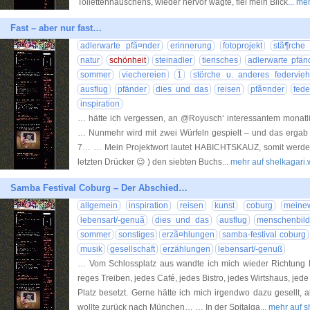
Toilettenhäuschens, wieder hervor wagte, fiel mein Blick
... m
Fast – aber nur fast…
adlerwarte pfã¤nder
erinnerung
fotoprojekt
stã¶rche
natur
schönheit
steinadler
tierisches
adlerwarte pfän
sommer
viechereien
1
störche u. anderes federvie
ausflug
pfänder
dies und das
reisen
pfã¤nder
fede
inspiration
… hätte ich vergessen, an @Royusch‘ interessantem monat
… Nunmehr wird mit zwei Würfeln gespielt – und das ergab
7… … Mein Projektwort lautet HABICHTSKAUZ, somit werde i
letzten Drücker 😉 ) den siebten Buchs
... mehr auf shelkagar
Samba Festival Coburg – Der Abschied…
allgemein
inspiration
reisen
kunst
coburg
meinew
lebensart/-genuã
dies und das
ausflug
menschenbild
sommer
sonstiges
erzã¤hlungen
samba-festival coburg
musik
gesellschaft
erzählungen
lebensart/-genuß
… Vom Schlossplatz aus wandte ich mich wieder Richtung Ma
reges Treiben, jedes Café, jedes Bistro, jedes Wirtshaus, jede
Platz besetzt. Gerne hätte ich mich irgendwo dazu gesellt,
wollte zurück nach München… … In der Spitalga
... mehr auf