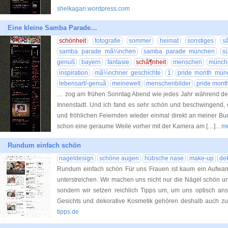
shelkagari.wordpress.com
Eine kleine Samba Parade…
schönheit
fotografie
sommer
heimat
sonstiges
s
samba parade mã¼nchen
samba parade münchen
s
genuß
bayern
fantasie
schã¶nheit
menschen
münch
inspiration
mã¼nchner geschichte
1
pride month mün
lebensart/-genuã
meinewelt
menschenbilder
pride mon
… zog am frühen Sonntag Abend wie jedes Jahr während de
Innenstadt. Und ich fand es sehr schön und beschwingend, 
und fröhlichen Feiernden wieder einmal direkt an meiner Bude
schon eine geraume Weile vorher mit der Kamera am […]
... 
Rundum einfach schön
nageldesign
schöne augen
hübsche nase
make-up
de
Rundum einfach schön Für uns Frauen ist kaum ein Aufwan
unterstreichen. Wir machen uns nicht nur die Nägel schön un
sondern wir setzen reichlich Tipps um, um uns optisch ans
Gesichts und dekorative Kosmetik gehören deshalb auch z
tipps.de