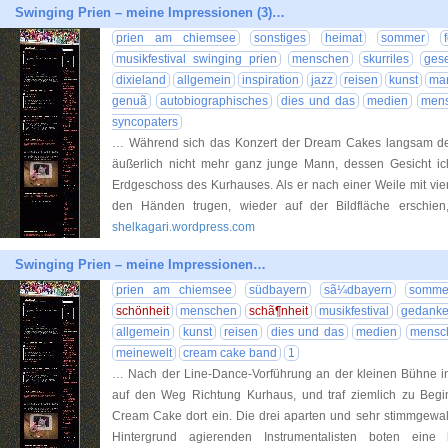
Swinging Prien – meine Impressionen (3)…
prien am chiemsee
sonstiges
heimat
sommer
musikfestival swinging prien
menschen
skurriles
gese
dixieland
allgemein
inspiration
jazz
reisen
kunst
ma
genuã
autobiographisches
dies und das
medien
mens
syncopaters
… Während sich das Konzert der Dream Cakes langsam de
äußerlich nicht mehr ganz junge Mann, dessen Gesicht ic
Erdgeschoss des Kurhauses. Als er nach einer Weile mit vie
den Händen trugen, wieder auf der Bildfläche erschien
shelkagari.wordpress.com
Swinging Prien – meine Impressionen…
prien am chiemsee
südbayern
sã¼dbayern
somme
schönheit
menschen
schã¶nheit
musikfestival
gedank
allgemein
kunst
reisen
dies und das
medien
mensch
meinewelt
cream cake band
1
… Nach der Line-Dance-Vorführung an der kleinen Bühne i
auf den Weg Richtung Kurhaus, und traf ziemlich zu Begi
Cream Cake dort ein. Die drei aparten und sehr stimmgewal
Hintergrund agierenden Instrumentalisten boten eine 