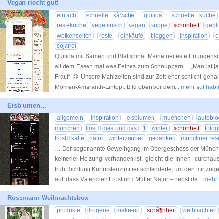
Vegan riecht gut!
einfach
schnelle kã¼che
quinoa
schnelle küche
resteküche
vegetarisch
vegan
suppe
schönheit
gebl
wolkenseifen
reste
einkäufe
bloggen
inspiration
e
sojafrei
Quinoa mit Samen und Blattspinat Meine neueste Errungensc
all dem Essen mal was Feines zum Schnuppern… „Man ist ja n
Frau!“ 😉 Unsere Mahlzeiten sind zur Zeit eher schlicht geha
Möhren-Amaranth-Eintopf: Bild oben vor dem
... mehr auf ha
Eisblumen…
allgemein
inspiration
eisblumen
muenchen
autobio
münchen
frost
dies und das
1
winter
schönheit
fotog
frost
kälte
natur
winterzauber
gedanken
münchner res
… Der sogenannte Geweihgang im Obergeschoss der Münchne
keinerlei Heizung vorhanden ist, gleicht die Innen- durchau
früh Richtung Kurfürstenzimmer schlenderte, um den mir zugete
auf, dass Väterchen Frost und Mutter Natur – nebst de
... meh
Rossmann Weihnachtsbox
produkte
drogerie
make-up
schã¶nheit
weihnachten