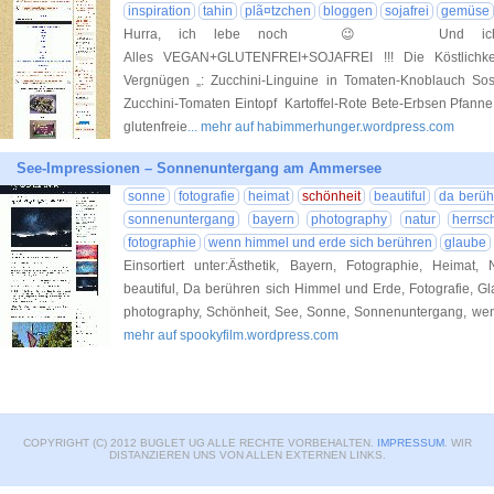
inspiration
tahin
plã¤tzchen
bloggen
sojafrei
gemüse
Hurra, ich lebe noch 😉 Und ich hab
Alles VEGAN+GLUTENFREI+SOJAFREI !!! Die Köstlichke
Vergnügen „: Zucchini-Linguine in Tomaten-Knoblauch Sos
Zucchini-Tomaten Eintopf Kartoffel-Rote Bete-Erbsen Pfanne 
glutenfreie
... mehr auf habimmerhunger.wordpress.com
See-Impressionen – Sonnenuntergang am Ammersee
sonne
fotografie
heimat
schönheit
beautiful
da berüh
sonnenuntergang
bayern
photography
natur
herrsc
fotographie
wenn himmel und erde sich berühren
glaube
Einsortiert unter:Ästhetik, Bayern, Fotographie, Heimat
beautiful, Da berühren sich Himmel und Erde, Fotografie, G
photography, Schönheit, See, Sonne, Sonnenuntergang, we
mehr auf spookyfilm.wordpress.com
COPYRIGHT (C) 2012 BUGLET UG ALLE RECHTE VORBEHALTEN.
IMPRESSUM
. WIR
DISTANZIEREN UNS VON ALLEN EXTERNEN LINKS.