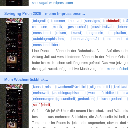
shelkagari.wordpress.com
Swinging Prien 2026 – meine Impressionen…
fotografie
sommer
heimat
sonstiges
schönheit
s
chiemsee
musik
gesellschaft
musikfestival
leben
menschen
reisen
kunst
allgemein
inspiration
autobiographisches
lebensart/-genuã
dies und d
menschenbilder
Line Dance – Bühne in der Bahnhofstraße … Auf dieses imm
Anfang Juli auf verschiedenen Bühnen in der Priener Ortsmi
habe ich mich schon seit längerem gefreut. Das war jetzt g
richtig „abzurocken“, gute Live-Musik zu genie
... mehr auf sh
Mein Wochenrückblick…
kunst
reisen
wochenrã¼ckblick
allgemein
1
kreislau
meinewelt
autobiographisches
wochenrückblick
heima
erinnerungen
gesundheit
gedanken
kritische gedanken
schã¶nheit
Gefreut: Oh ja! 🙂 Über die neuen Lichtschutz- und Wärmeis
bestehen aus mehreren Schichten, die Außenseite ist hell, 
Temperatur im Raum ist jetzt sehr angenehm, obwohl dort vo