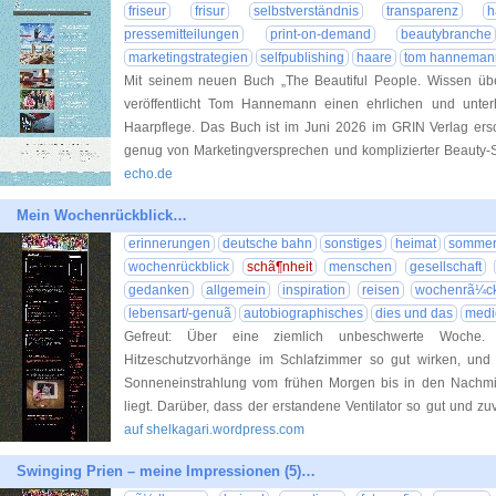
friseur
frisur
selbstverständnis
transparenz
h
pressemitteilungen
print-on-demand
beautybranche
marketingstrategien
selfpublishing
haare
tom hanneman
Mit seinem neuen Buch „The Beautiful People. Wissen übe
veröffentlicht Tom Hannemann einen ehrlichen und unte
Haarpflege. Das Buch ist im Juni 2026 im GRIN Verlag ersch
genug von Marketingversprechen und komplizierter Beauty-
echo.de
Mein Wochenrückblick…
erinnerungen
deutsche bahn
sonstiges
heimat
somme
wochenrückblick
schã¶nheit
menschen
gesellschaft
gedanken
allgemein
inspiration
reisen
wochenrã¼ck
lebensart/-genuã
autobiographisches
dies und das
medi
Gefreut: Über eine ziemlich unbeschwerte Woche.
Hitzeschutzvorhänge im Schlafzimmer so gut wirken, und 
Sonneneinstrahlung vom frühen Morgen bis in den Nachmitt
liegt. Darüber, dass der erstandene Ventilator so gut und zuve
auf shelkagari.wordpress.com
Swinging Prien – meine Impressionen (5)…