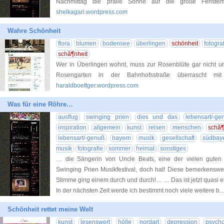
Nachmittag die pralle Sonne auf die große Fenster
shelkagari.wordpress.com
Wahre Schönheit
flora
blumen
bodensee
überlingen
schönheit
fotogra
schã¶nheit
Wer in Überlingen wohnt, muss zur Rosenblüte gar nicht un
Rosengarten in der Bahnhofsstraße überrascht mit 
haraldboettger.wordpress.com
Was für eine Röhre…
ausflug
swinging prien
dies und das
lebensart/-gen
inspiration
allgemein
kunst
reisen
menschen
schã¶
lebensart/-genuß
bayern
musik
gesellschaft
südbay
musik
fotografie
sommer
heimat
sonstiges
… die Sängerin von Uncle Beats, eine der vielen guten
Swinging Prien Musikfestival, doch hat! Diese bemerkenswe
Stimme ging einem durch und durch!… … Das ist jetzt quasi 
In der nächsten Zeit werde ich bestimmt noch viele weitere b
.
Schönheit rettet meine Welt
kunst
lesenswert
hölle
nordart
depression
psych