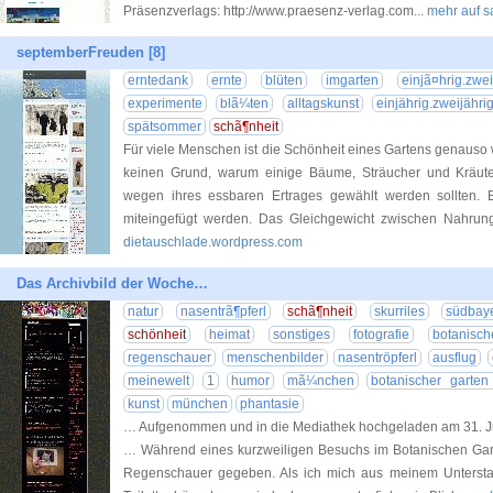
Präsenzverlags: http://www.praesenz-verlag.com
... mehr auf
septemberFreuden [8]
erntedank
ernte
blüten
imgarten
einjã¤hrig.zwei
experimente
blã¼ten
alltagskunst
einjährig.zweijähri
spätsommer
schã¶nheit
Für viele Menschen ist die Schönheit eines Gartens genauso w
keinen Grund, warum einige Bäume, Sträucher und Kräute
wegen ihres essbaren Ertrages gewählt werden sollten. 
miteingefügt werden. Das Gleichgewicht zwischen Nahrun
dietauschlade.wordpress.com
Das Archivbild der Woche…
natur
nasentrã¶pferl
schã¶nheit
skurriles
südbay
schönheit
heimat
sonstiges
fotografie
botanis
regenschauer
menschenbilder
nasentröpferl
ausflug
meinewelt
1
humor
mã¼nchen
botanischer garte
kunst
münchen
phantasie
… Aufgenommen und in die Mediathek hochgeladen am 31. J
… Während eines kurzweiligen Besuchs im Botanischen Gar
Regenschauer gegeben. Als ich mich aus meinem Unterst