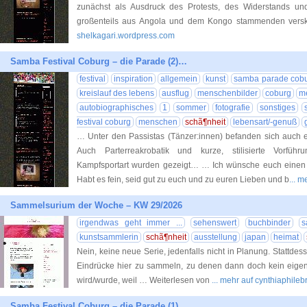
zunächst als Ausdruck des Protests, des Widerstands u
großenteils aus Angola und dem Kongo stammenden vers
shelkagari.wordpress.com
Samba Festival Coburg – die Parade (2)…
festival
inspiration
allgemein
kunst
samba parade cob
kreislauf des lebens
ausflug
menschenbilder
coburg
m
autobiographisches
1
sommer
fotografie
sonstiges
festival coburg
menschen
schã¶nheit
lebensart/-genuß
… Unter den Passistas (Tänzer:innen) befanden sich auch
Auch Parterreakrobatik und kurze, stilisierte Vorführ
Kampfsportart wurden gezeigt… … Ich wünsche euch einen
Habt es fein, seid gut zu euch und zu euren Lieben und b
... 
Sammelsurium der Woche – KW 29/2026
irgendwas geht immer ...
sehenswert
buchbinder
s
kunstsammlerin
schã¶nheit
ausstellung
japan
heimat
Nein, keine neue Serie, jedenfalls nicht in Planung. Stattde
Eindrücke hier zu sammeln, zu denen dann doch kein eigener
wird/wurde, weil … Weiterlesen von
... mehr auf cynthiaphil
Samba Festival Coburg – die Parade (1)…