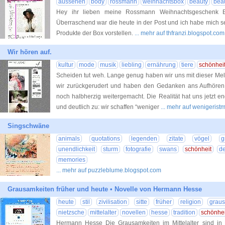
aussehen
body
rossmann
weihnachtsbox
beauty
bea
Hey ihr lieben meine Rossmann Weihnachtsgeschenk 
Überraschend war die heute in der Post und ich habe mich s
Produkte der Box vorstellen.
... mehr auf thfranzi.blogspot.com
Wir hören auf.
kultur
mode
musik
liebling
ernährung
tiere
schönhei
Scheiden tut weh. Lange genug haben wir uns mit dieser Me
wir zurückgerudert und haben den Gedanken ans Aufhören
noch halbherzig weitergemacht. Die Realität hat uns jetzt en
und deutlich zu: wir schaffen “weniger
... mehr auf wenigerist
Singschwäne
animals
quotations
legenden
zitate
vögel
g
unendlichkeit
sturm
fotografie
swans
schönheit
d
memories
... mehr auf puzzleblume.blogspot.com
Grausamkeiten früher und heute • Novelle von Hermann Hesse
heute
stil
zivilisation
sitte
früher
religion
graus
nietzsche
mittelalter
novellen
hesse
tradition
schönhei
Hermann Hesse Die Grausamkeiten im Mittelalter sind in 