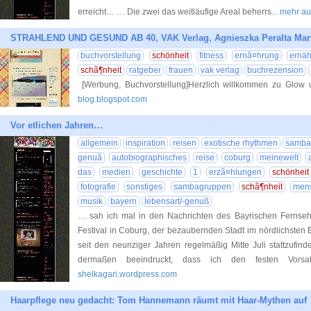
erreicht… … Die zwei das weitläufige Areal beherrs
... mehr a
STRAHLEND UND GESUND AB 40, VAK Verlag, Agnieszka Peralta Mar
buchvorstellung
schönheit
fitness
ernã¤hrung
ernä
schã¶nheit
ratgeber
frauen
vak verlag
buchrezension
[Werbung, Buchvorstellung]Herzlich willkommen zu Glow un
blog.blogspot.com
Vor etlichen Jahren…
allgemein
inspiration
reisen
exotische rhythmen
samba
genuã
autobiographisches
reise
coburg
meinewelt
das
medien
geschichte
1
erzã¤hlungen
schönheit
fotografie
sonstiges
sambagruppen
schã¶nheit
men
musik
bayern
lebensart/-genuß
… sah ich mal in den Nachrichten des Bayrischen Fernseh
Festival in Coburg, der bezaubernden Stadt im nördlichsten 
seit den neunziger Jahren regelmäßig Mitte Juli stattzufin
dermaßen beeindruckt, dass ich den festen Vorsat
shelkagari.wordpress.com
Haarpflege neu gedacht: Tom Hannemann räumt mit Haar-Mythen auf