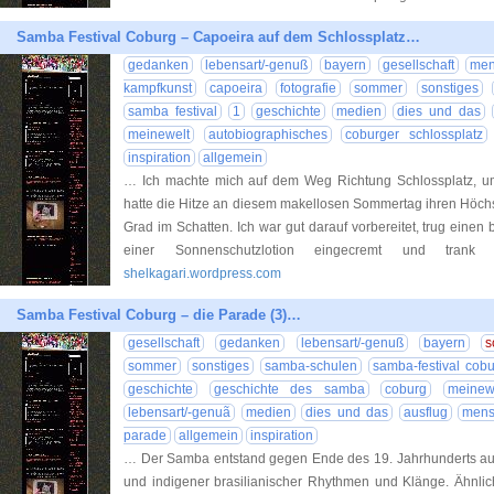
Samba Festival Coburg – Capoeira auf dem Schlossplatz…
gedanken
lebensart/-genuß
bayern
gesellschaft
men
kampfkunst
capoeira
fotografie
sommer
sonstiges
samba festival
1
geschichte
medien
dies und das
meinewelt
autobiographisches
coburger schlossplatz
inspiration
allgemein
… Ich machte mich auf dem Weg Richtung Schlossplatz, u
hatte die Hitze an diesem makellosen Sommertag ihren Höchsts
Grad im Schatten. Ich war gut darauf vorbereitet, trug einen 
einer Sonnenschutzlotion eingecremt und trank
shelkagari.wordpress.com
Samba Festival Coburg – die Parade (3)…
gesellschaft
gedanken
lebensart/-genuß
bayern
s
sommer
sonstiges
samba-schulen
samba-festival cob
geschichte
geschichte des samba
coburg
meinew
lebensart/-genuã
medien
dies und das
ausflug
mens
parade
allgemein
inspiration
… Der Samba entstand gegen Ende des 19. Jahrhunderts aus
und indigener brasilianischer Rhythmen und Klänge. Ähnlic