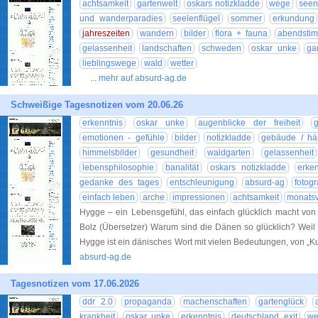
achtsamkeit
gartenwelt
oskars notizkladde
wege
seen
und wanderparadies
seelenflügel
sommer
erkundung
jahreszeiten
wandern
bilder
flora + fauna
abendsti
gelassenheit
landschaften
schweden
oskar unke
ga
lieblingswege
wald
wetter
... mehr auf absurd-ag.de
Schweißige Tagesnotizen vom 20.06.26
erkenntnis
oskar unke
augenblicke der freiheit
g
emotionen - gefühle
bilder
notizkladde
gebäude / hä
himmelsbilder
gesundheit
waldgarten
gelassenheit
lebensphilosophie
banalität
oskars notizkladde
erke
gedanke des tages
entschleunigung
absurd-ag
fotogr
einfach leben
arche
impressionen
achtsamkeit
monatsv
Hygge – ein Lebensgefühl, das einfach glücklich macht von M
Bolz (Übersetzer) Warum sind die Dänen so glücklich? Weil
Hygge ist ein dänisches Wort mit vielen Bedeutungen, von „Ku
absurd-ag.de
Tagesnotizen vom 17.06.2026
ddr 2.0
propaganda
machenschaften
gartenglück
krankheit
oskar unke
erkenntnis
deutschland exit
we