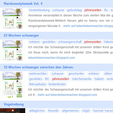
Rainbowstyleweek Vol. 4
kinderkleidung
zuhause
geburtstag
jahreszeiten
filz
w
Anneliese veranstaltet in dieser Woche zum vierten Mal die g
Rainbowstyleweek.Wirklich Neues gibt es hierzu von mir n
vergangenen Monate h
... mehr auf lebenliebenmachen.blogs
23 Wochen schwanger
erleben
genähtes
schwangerschaft
jahreszeiten
häkel
Ich möchte die Schwangerschaft mit unserem dritten Kind ge
ich freue mich, wenn ihr mich begleitet :)Die Stichpunkte
lebenliebenmachen.blogspot.com
33 Wochen schwanger zwischen den Jahren.
weihnachten
zuhause
geschenke
erleben
stillen
genähtes
filz
jahreszeiten
märchenwolle
häkeln
woll
februarbaby
kinderkinder
Ich möchte die Schwangerschaft mit unserem dritten Kind ge
ich fr
... mehr auf lebenliebenmachen.blogspot.com
Vogelrettung
alltägliches
freunde
allgemeines
vögel
hannah hans