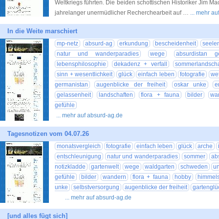
Weltkriegs führten. Die beiden schottischen Historiker Jim M
jahrelanger unermüdlicher Recherchearbeit auf …
... mehr a
In die Weite marschiert
mp-netz
absurd-ag
erkundung
bescheidenheit
seelen
natur und wanderparadies
wege
absurdistan g
lebensphilosophie
dekadenz + verfall
sommerlandscha
sinn + wesentlichkeit
glück
einfach leben
fotografie
wet
germanistan
augenblicke der freiheit
oskar unke
e
gelassenheit
landschaften
flora + fauna
bilder
wa
gefühle
... mehr auf absurd-ag.de
Tagesnotizen vom 04.07.26
monatsvergleich
fotografie
einfach leben
glück
arche
entschleunigung
natur und wanderparadies
sommer
ab
notizkladde
gartenwelt
wege
waldgarten
schweden
u
gefühle
bilder
wandern
flora + fauna
hobby
himmels
unke
selbstversorgung
augenblicke der freiheit
gartenglü
... mehr auf absurd-ag.de
[und alles fügt sich]