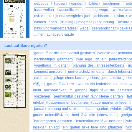
gebäude / häuser
wandern
bilder
emotionen - gef
traumwelten
wesentlichkeit
lieblingswege
wolkenland
oskar unke
monatsvergleich juni
achtsamkeit
sinn + we
einfach leben
frühling
fotografie
erkundung
absurd-
natur und wanderparadies
wege
seenlandschaft
oskars 
... mehr auf absurd-ag.de
Lust auf Bauerngarten?
garten fã¼r die artenvielfalt gestalten
vorteile der permaku
nachhaltiges gã¤rtnern
wie lege ich ein jahreszeitenb
vogelhaus im garten
planung des jahreszeitenbeets
in
kompost umsetzen
umweltschutz im garten durch lebensr
earth care
pflege eines bauerngartens
permakultur garte
vã¶gel
garten fã¼r tiere
warum ein kraterbeet die beste w
mehr nachhaltigkeit im garten
tipps fã¼r die gestalt
vorziehen
permakultur gestalten fã¼r kleine gã¤rten
fa
erleben
bauerngarten bepflanzen
bauerngarten anlegen m
januar
planung und struktur im bauerngarten
winter
vã¶g
garten unterstã¼tzen
beet fã¼r alle jahreszeiten
geeign
bauerngarten gestalten
lebensrã¤ume fã¼r insekten
wie
insekten anlegt
ein garten fã¼r tiere und pflanzen
vor