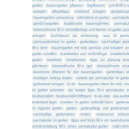
garten
bauerngarten pflanzen
bepflanzen
schritt-fã¼r-
anlegen
pflegetipps
inselbeet anlegen
gestaltun
bauerngarten umrandung
mikroklima im garten
permakult
gemã¼segarten
traditionelle bauerngã¤rten
permakul
lebensrã¤ume fã¼r schmetterlinge und bienen im garten ges
anlegen
buchsbaum als einfassung
was ist perma
jahreszeitenbeet im garten
gartentipps
nachhaltiger gar
fã¼r tiere
bauerngarten mit obst gemüse und kräutern a
garten schaffen
krankheiten und schã¤dlinge
insektenho
garten
inselbeet
zierpflanzen
tipps zur planung eine
gã¤rtnern
lebensrã¤ume fã¼r igel
lebensrã¤ume scha
klassische pflanzen für den bauerngarten
gartentipps w
wichtigen beitrag leisten
vorteile der permakultur im garte
gartenbeet anlegen
to-do
bauerngarten ideen für nutz- un
im garten anlocken
die besten tipps fã¼r permakultur 
biodiversitã¤t
biodiversitã¤t fã¶rdern
to-do-liste
das perfe
kraterbeet-tipps
insekten im garten unterstã¼tzen
gartena
im eigenen garten
garten
gartenpflege und gartenpraxi
nachhaltige gartenideen
ernten
ressourcen schon
permakultur im garten
tipps und tricks fã¼r ein beeindruc
schritt-anleitung fã¼r einen permakultur-garten
natã¼rlic