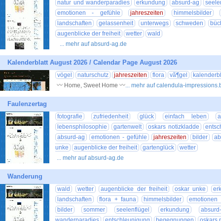
natur und wanderparadies
erkundung
absurd-ag
seele
emotionen - gefühle
jahreszeiten
himmelsbilder
landschaften
gelassenheit
unterwegs
schweden
büc
augenblicke der freiheit
wetter
wald
... mehr auf absurd-ag.de
Kalenderblatt August 2026 / Calendar Page August 2026
vögel
naturschutz
jahreszeiten
flora
vã¶gel
kalenderbl
〰 Home, Sweet Home 〰
... mehr auf calendula-impressions
Faulenzertag
fotografie
zufriedenheit
glück
einfach leben
a
lebensphilosophie
gartenwelt
oskars notizkladde
entsc
absurd-ag
emotionen - gefühle
jahreszeiten
bilder
ab
unke
augenblicke der freiheit
gartenglück
wetter
... mehr auf absurd-ag.de
Wanderung
wald
wetter
augenblicke der freiheit
oskar unke
er
landschaften
flora + fauna
himmelsbilder
emotionen 
bilder
sommer
seelenflügel
erkundung
absurd
wanderparadies
entschleunigung
begegnungen
oskars 