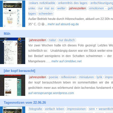
oskars notizkladde
erkenntnis des tages
entschleunigun
unke
nur mal so
wetter
jahreszeiten
emotionen - gef
tages
schweden
Außer Betrieb heute durch Hitzeschaden, aktuell um 22:30h 
35° C. 🙂 😆
... mehr auf absurd-ag.de
Mäh
jahreszeiten
natur
nur deutsch
Vor zwei Wochen hatte ich dieses Foto gezeigt: Letztes 
schließlich so: Unabhängig davon war ein Stück weiter eine
bei Bedarf wenigstens in den Schatten schwimmen – der 
Mangelware…
... mehr auf cimddwc.net
[der kopf berauscht]
jahreszeiten
poesie
reflexionen
miniaturen
lyrik
impre
der kopf berauschtvom leben im sommerhätten wir die st
gedichtein meer aus wörternund dein lachendas fundament 
auf versspruenge.wordpress.com
Tagesnotizen vom 22.06.26
fotografie
einfach leben
impressionen
sinn + wesentlich