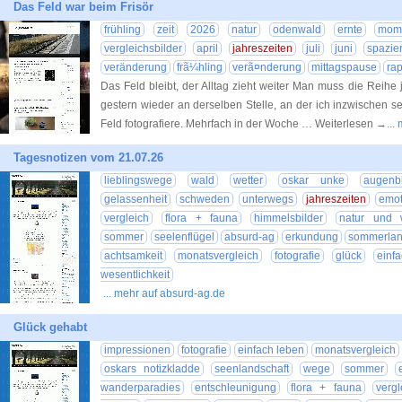
Das Feld war beim Frisör
frühling
zeit
2026
natur
odenwald
ernte
mom
vergleichsbilder
april
jahreszeiten
juli
juni
spazie
veränderung
frã¼hling
verã¤nderung
mittagspause
rap
Das Feld bleibt, der Alltag zieht weiter Man muss die Reihe 
gestern wieder an derselben Stelle, an der ich inzwischen 
Feld fotografiere. Mehrfach in der Woche … Weiterlesen →
...
Tagesnotizen vom 21.07.26
lieblingswege
wald
wetter
oskar unke
augenb
gelassenheit
schweden
unterwegs
jahreszeiten
emot
vergleich
flora + fauna
himmelsbilder
natur und 
sommer
seelenflügel
absurd-ag
erkundung
sommerlan
achtsamkeit
monatsvergleich
fotografie
glück
einf
wesentlichkeit
... mehr auf absurd-ag.de
Glück gehabt
impressionen
fotografie
einfach leben
monatsvergleich
oskars notizkladde
seenlandschaft
wege
sommer
wanderparadies
entschleunigung
flora + fauna
vergl