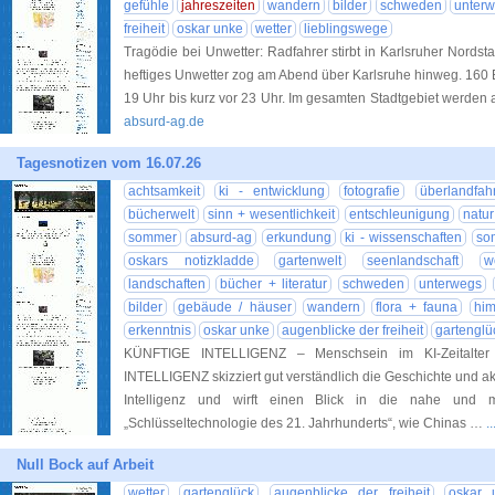
gefühle
jahreszeiten
wandern
bilder
schweden
unter
freiheit
oskar unke
wetter
lieblingswege
Tragödie bei Unwetter: Radfahrer stirbt in Karlsruher Nord
heftiges Unwetter zog am Abend über Karlsruhe hinweg. 160 E
19 Uhr bis kurz vor 23 Uhr. Im gesamten Stadtgebiet werden 
absurd-ag.de
Tagesnotizen vom 16.07.26
achtsamkeit
ki - entwicklung
fotografie
überlandfahr
bücherwelt
sinn + wesentlichkeit
entschleunigung
natu
sommer
absurd-ag
erkundung
ki - wissenschaften
so
oskars notizkladde
gartenwelt
seenlandschaft
w
landschaften
bücher + literatur
schweden
unterwegs
bilder
gebäude / häuser
wandern
flora + fauna
him
erkenntnis
oskar unke
augenblicke der freiheit
gartenglü
KÜNFTIGE INTELLIGENZ – Menschsein im KI-Zeitalte
INTELLIGENZ skizziert gut verständlich die Geschichte und a
Intelligenz und wirft einen Blick in die nahe und m
„Schlüsseltechnologie des 21. Jahrhunderts“, wie Chinas …
.
Null Bock auf Arbeit
wetter
gartenglück
augenblicke der freiheit
oskar 