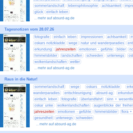
sommerlandschaft
lebensphilosophie
achtsamkeit
impr
glück
einfach leben
... mehr auf absurd-ag.de
Tagesnotizen vom 28.07.26
fotografie
einfach leben
impressionen
achtsamkeit
m
oskars notizkladde
wege
natur und wanderparadies
ent
erkundung
jahreszeiten
emotionen - gefühle
bilder
no
himmelsbilder
landschaften
schweden
unterwegs
os
wolkenlandschaften
wetter
... mehr auf absurd-ag.de
Raus in die Natur!
sommerlandschaft
wege
oskars notizkladde
erk
wanderparadies
entschleunigung
absurd-ag
erkundu
einfach leben
fotografie
überlandfahrt
sinn + wesentli
oskar unke
wolkenlandschaften
augenblicke der freihei
jahreszeiten
emotionen - gefühle
himmelsbilder
flora +
gesundheit
unterwegs
schweden
... mehr auf absurd-ag.de