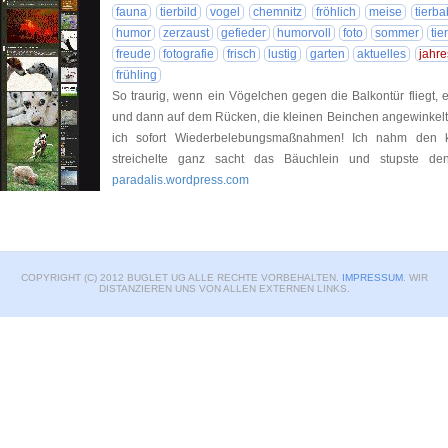
fauna
tierbild
vogel
chemnitz
fröhlich
meise
tierba
humor
zerzaust
gefieder
humorvoll
foto
sommer
tier
freude
fotografie
frisch
lustig
garten
aktuelles
jahre
frühling
So traurig, wenn ein Vögelchen gegen die Balkontür fliegt, 
und dann auf dem Rücken, die kleinen Beinchen angewinkelt, re
ich sofort Wiederbelebungsmaßnahmen! Ich nahm den kle
streichelte ganz sacht das Bäuchlein und stupste d
paradalis.wordpress.com
COPYRIGHT (C) 2012 BUGLET UG ALLE RECHTE VORBEHALTEN.
IMPRESSUM
. WIR
DISTANZIEREN UNS VON ALLEN EXTERNEN LINKS.