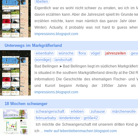
libellen
Eigentlich war es wohl nicht schwer zu erraten, wo ich i
davon erzählen kann. Aber die Jahreszeit spielt Im Grunde ke
erzählen möchte, kann man nämlich das ganze Jahr über ma
Winter). Actually, it probably was not hard to guess wh
impressions.blogspot.com
Unterwegs im Markgräflerland
eisenbahn
wünsche
flora
vögel
jahreszeiten
ges
(sonstige)
landschaft
Bad Bellingen ►Bad Bellingen liegt im südlichen Markgräflerl
is situated in the southern Markgräflerland directly at the Old 
information) Die Geschichte des ehemaligen Fischer- und W
und Kurort begann Anfang der 1950er Jahre al
impressions.blogspot.com
18 Wochen schwanger
schwangerschaft
erleben
zuhause
märchenwolle
februarbaby
kinderkinder
größe42
Ich möchte die Schwangerschaft mit unserem dritten Kind ge
ich
... mehr auf lebenliebenmachen.blogspot.com