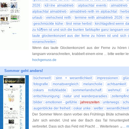
2026
kã¼he almabtrieb
alpbachtal events
almabtrieb
alpbachtal almabtrieb
almabtrieb reith im alpbachtal
herbs
urlaub
viehscheid reith
termine reith almabtrieb 2026
r
geschmückte kühe
tirol reise herbst
kirchtagsfest wenn da
zu hã¶ren ist und sich die bunten farbtupfer ganz langsam vo
laute glockenkonzert aus der ferne zu hören ist und sich 
voranschreiten
Wenn das laute Glockenkonzert aus der Ferne zu hören i
langsam voranschreiten, krabbelt einem eine ... bitte weiter 
hochgenuss.de
Sommer geht anders!
bücherwelt
sinn + wesentlichkeit
impressionen
glü
fotografie
monatsvergleich
melancholie
achtsamkeit
oskars notizkladde
sommerlandschaft
wehmut
e
entschleunigung
natur und wanderparadies
zeitempfin
bilder
emotionen - gefühle
jahreszeiten
unterwegs
sch
augenblicke der freiheit
oskar unke
wetter
wesentlichkeit
Der Sommer Wenn dann vorbei des Frühlings Blüte schwindet
Jahr sich windet. Und wie der Bach das Tal hinunterglei
verbreitet. Dass sich das Feld mit Pracht … Weiterlesen →
...