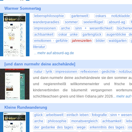
Warmer Sommertag
lebensphilosophie
gartenwelt
oskars notizkladde
wanderparadies
sommer
seelenflügel
absurd-ag
impressionen
arche
sinn + wesentlichkeit
bücherwe
achtsamkeit
oskar unke
gartenglück
augenblicke de
emotionen - gefühle
jahreszeiten
bilder
waldgarten
literatur
... mehr auf absurd-ag.de
[und dann nurmehr deine aschehände]
natur
lyrik
impressionen
reflexionen
gedichte
notizbu
und dann nurmehr deine aschehändewie sie den sommer aus
und negierenheißt willkommenwinter und frische br
kinderverbinden die bäumemit vergangenen wortenund
schichtwachsen gneis und lilien ©diana jahr 2026
... mehr au
Kleine Rundwanderung
glück
arbeitswelt
einfach leben
fotografie
sinn + wesent
arche
philosophie
monatsvergleich
achtsamkeit
leb
der gedanke des tages
wege
erkenntnis des tages
os