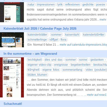
natur
impressionen
lyrik
reflexionen
gedichte
poesie
nichts sagst duhat seine ordnungund alles fügt sich
findenseeroseninselngedeihen im sommerbesonders wenn i
sagstdu hat seine ordnungund alles ©diana jahr 2026
... meh
Kalenderblatt Juli 2026 / Calendar Page July 2026
kalenderblätter
sommer
kaiserstuhl
kalenderblã¤tter
schmetterlinge
vã¶gel
flora
Ein Normal 0 false 21
... mehr auf calendula-impressions.bl
In the summertime – am Wegesrand
leichtigkeit
dies und das
sommer
sonne
gedanken - 
eigener video-clip
ereignisse - begebenheiten - beobacht
trã¤gheit
eigene fotos
sommeranfang
video (youtube)
blüten, blumen
…. den Sommer, den haben wir jetzt! Und bitte nicht mecker
viel zu heiß ist. Er fängt oft nicht mit einem Datum an, sonder
Abende dehnen sich aus, und plötzlich scheint die Son
beanspruchen. Der Sommeranfang ist … …
... mehr auf ros
Schachmatt!