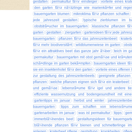
gestalten
permakultur fã¼r einsteiger
vorteile eines krat
den garten fã¼r nã¼tzlinge wie marienkã¤fer und rege
bauerngarten blumen
mikroklima fã¼r pflanzen schaffen
jede jahreszeit gestalten
typische zierblumen im ba
obststrã¤ucher im bauerngarten
klassische pflanzen f
garten
gestalten
ziergarten
gartenideen fã¼r jede jahresz
bauerngarten
pflanzen fã¼r das jahreszeitenbeet
krater
fã¼r mehr biodiversitã¤t
wildblumenwiese im garten
obst
fã¼r ein attraktives beet das ganze jahr ã¼ber
teich im g
permakultur
bauerngarten mit obst gemã¼se und krã¤uter
schã¤dlinge im garten bekã¤mpfen
bauerngarten ideen fã¼
sie ein insektenhotel fã¼r den garten
vorteile eines offene
zur gestaltung des jahreszeitenbeets
geeignete pflanzen
pflanzen
welche pflanzen eignen sich fã¼r ein kraterbeet
und gemã¼se
lebensrã¤ume fã¼r igel und andere tie
effiziente wassernutzung und bodengesundheit mit eine
gartentipps im januar
herbst und winter
jahreszeitenbe
bauerngarten
tipps zum schaffen von lebensrã¤um
gartenarbeiten im januar
was ist permakultur
tipps
ge
immerblã¼hendes beet
gestaltungsideen für bauerngart
blã¼hende pflanzen fã¼r bienen und schmetterlinge im
anlegen
kraterbeet pflege
gestaltung
krankheiten
pfleg