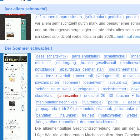
[vor allem sehnsucht]
reflexionen
impressionen
lyrik
natur
gedichte
poesie
vor allem sehnsuchtgeht durch mark und beinauf einer so
und an ein regenvorhergesagter tritt nie einist alles sehns
ich störedas bildzieht vorbei ©diana jahr 2026
... mehr auf v
Der Sommer schwächelt
gesellschaftskritik
parteiendiktatur
schlafmichel
inne
reinkultur
niedergang
kranke gesellschaft
medienwel
notizkladde
absurdistan germanistan
oligarchenmafia
dekadenz + verfall
unvernunft
verlogenheit
ausverka
psychopathen
sommer
gegenwehr
absurd-ag
gesi
schöne neue welt
durchgeknallt
rechtsbrecher
orwe
ökodiktatur
jahreszeiten
endspiel 26 -30
bücher + lit
manipulationstechniken
futurologie
politik + gesells
propaganda
ddr 2.0
erkenntnis
klamauk
oskar unke
d
banditen + halunken
freiheit
matrixwelten
wetter
kriegstreiber + banditen
der neue faschismus
Die allgemeingültige Geschichtsschreibung rund um den Ers
Lüge Wie die verheerenden Machenschaften einer Geheimen