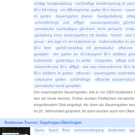
richtige beetgestaltung
nachhaltige bewã¤sserung im perma
fã¼r frã¼hling
ein ã¶kologischer garten fã¼r bienen
bauer
im garten
bauerngarten planen
beetgestaltung
pfle
schmetterlinge und vã¶gel
wassersparendes gã¤rtn
permakultur nachhaltiges gã¤rtnern leicht gemacht
ernte
gestaltung eines bauerngartens mit struktur
herbst
was i
januar
wie lege ich ein kraterbeet an
balkonarbeiten im ja
fã¼r tiere
gemã¼seanbau mit permakultur
pflanzen
gestalten
den garten als rã¼ckzugsort fã¼r wildtiere gest
kraterbeets
gartentipps im winter
nutzgarten
pflege und
lebensrã¤ume fã¼r vã¶gel
wie man lebensrã¤ume fã¼r tier
fã¼r wildtiere im garten
pflanzen
bauerngarten bodenbel
naturnaher garten
schã¤dlinge
effiziente wassernutzu
permakultur beete gestalten
Der ursprüngliche Bauerngarten, wie er vor 1900 bestanden ha
den wir heute kennen. Früher wurden Freiflächen mit allerlei
eingestreutem Obst angelegt, die dann als Bauerngarten bez
im 20. Jahrhundert geändert. Ab dann wurden auch von Otton
Bodensee-Touren: Sipplingen-Überlingen
fauna
kunst
flora
sonnenuntergang
bodensee
ge