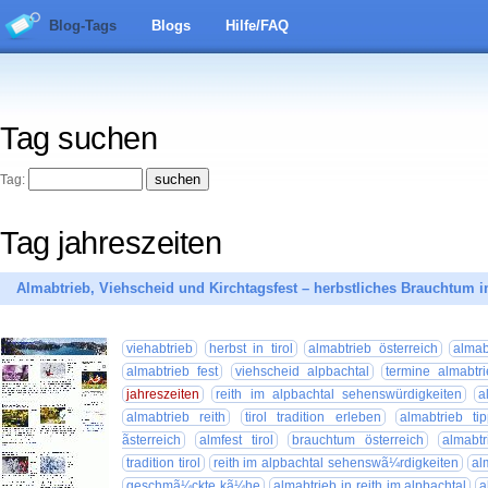
Blog-Tags
Blogs
Hilfe/FAQ
Tag suchen
Tag:
Tag jahreszeiten
Almabtrieb, Viehscheid und Kirchtagsfest – herbstliches Brauchtum i
viehabtrieb
herbst in tirol
almabtrieb österreich
almab
almabtrieb fest
viehscheid alpbachtal
termine almabtr
jahreszeiten
reith im alpbachtal sehenswürdigkeiten
a
almabtrieb reith
tirol tradition erleben
almabtrieb ti
ãsterreich
almfest tirol
brauchtum österreich
almabtr
tradition tirol
reith im alpbachtal sehenswã¼rdigkeiten
al
geschmã¼ckte kã¼he
almabtrieb in reith im alpbachtal
a