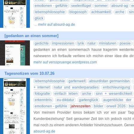
emotionen - gefühle
seelenflügel
sommer
absurd-ag
e
lebensphilosophie
blogosoph
achtsamkeit
arche
sin
glück
... mehr auf absurd-ag.de
[gedanken an einen sommer]
gedichte
impressionen
lyrik
natur
miniaturen
poesie
gedanken an einen sommernach hause tragenim weidenkorb
nahewenn ich fortlaufe verliere ich michin einer idee die 
mehr auf versspruenge.wordpress.com
Tagesnotizen vom 10.07.26
lebensphilosophie
gartenwelt
absurdistan germanistan
+ internet
natur und wanderparadies
entschleunigung
fotografie
einfach leben
arche
sinn + wesentlichkeit
erkenntnis
eu-diktatur
gartenglück
augenblicke der f
emotionen - gefühle
jahreszeiten
bilder
orwell 2026
büc
Von meinem Provider Ionos bekam ich vor ein paar Tag
Kundenbeziehung“ Seit geraumer Zeit bin ich jedoch nicht 
mal noch zu einem anderen Anbieter hineinzuschauen. Genere
absurd-ag.de