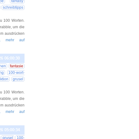
be
fantasy
schreibtipps
au 100 Worten.
Drabble, um die
aum ausdrücken
.. mehr auf
26 06:00:30
chen
fantasie
ng
100-wort-
ktion
grusel
au 100 Worten.
Drabble, um die
aum ausdrücken
.. mehr auf
26 05:00:34
grusel
100-