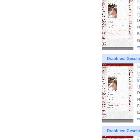
D
N
F
k
w
Drabbles: Geschi
g
D
N
F
k
w
Drabbles: Geschi