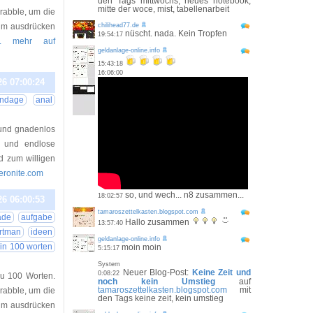
den Tags mittwochs, neues notebook,
mitte der woce, mist, tabellenarbeit
Drabble, um die
aum ausdrücken
chilihead77.de
nüscht. nada. Kein Tropfen
19:54:17
.. mehr auf
geldanlage-online.info
15:43:18
16:06:00
26 07:00:24
ndage
anal
und gnadenlos
le und endlose
d zum willigen
 eronite.com
so, und wech... n8 zusammen...
18:02:57
26 06:00:53
tamaroszettelkasten.blogspot.com
ade
aufgabe
Hallo zusammen
13:57:40
rtman
ideen
geldanlage-online.info
 in 100 worten
moin moin
5:15:17
System
Neuer Blog-Post:
Keine Zeit und
0:08:22
au 100 Worten.
noch kein Umstieg
auf
tamaroszettelkasten.blogspot.com
mit
Drabble, um die
den Tags keine zeit, kein umstieg
aum ausdrücken