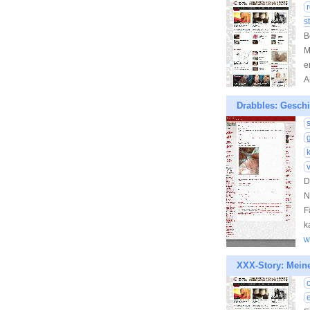
s
B
M
e
A
Drabbles: Geschi
k
D
N
F
k
w
XXX-Story: Meine