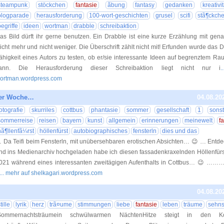
steampunk
stöckchen
fantasie
ãbung
fantasy
gedanken
kreativi
blogparade
herausforderung
100-wort-geschichten
grusel
scifi
stã¶ckch
begriffe
ideen
wortman
drabble
schreibaktion
as Bild dürft ihr gerne benutzen. Ein Drabble ist eine kurze Erzählung mit gen
icht mehr und nicht weniger. Die Überschrift zählt nicht mit! Erfunden wurde das 
ähigkeit eines Autors zu testen, ob er/sie interessante Ideen auf begrenztem R
ann. Die Herausforderung dieser Schreibaktion liegt nicht nur i
.
ortman.wordpress.com
der Woche…
04.08.20
fotografie
skurriles
cottbus
phantasie
sommer
gesellschaft
1
sons
sommerreise
reisen
bayern
kunst
allgemein
erinnerungen
meinewelt
f
hã¶llenfã¼rst
höllenfürst
autobiographisches
fensterln
dies und das
 Da Teifi beim Fensterln, mit unübersehbaren erotischen Absichten… 😉 … Entdeck
nd ins Medienarchiv hochgeladen habe ich diesen fassadenkraxelnden Höllenfürs
021 während eines interessanten zweitägigen Aufenthalts in Cottbus… 
... mehr auf shelkagari.wordpress.com
04.08.20
tille
lyrik
herz
trã¤ume
stimmungen
liebe
fantasie
leben
träume
sehns
Sommernachtsträumein schwülwarmen NächtenHitze steigt in den Kopf