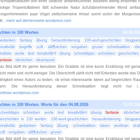
rschöpftesWälzen von einer Seitezur anderenDonner, Blitzeein wenig ersehnte
tickige Tropenluftatmen fällt schwerdie Natur ächztabnehmender Mond amfas
orgenhimmelein paar Vögel zwitscherneine Amsel sonnt sichin der Morgenson
il
... mehr auf sternenseele.wordpress.com
chten in 100 Worten
04.08.20
gedanken
fantasy
ãbung
herausforderung
100-wort-geschichten
blogpar
reativität
begriffe
scifi
stã¶ckchen
vorgaben
grusel
schreibaktion
id
drabble
worte
text
kreativitã¤t
übung
schreibtipps
schreiben
geschichten
fantasie
stöckchen
steampunk
as Bild dürft ihr gerne benutzen. Ein Drabble ist eine kurze Erzählung mit gen
icht mehr und nicht weniger. Die Überschrift zählt nicht mit! Erfunden wurde das 
ähigkeit eines Autors zu testen, ob er/sie interessante Ideen auf begrenztem R
ann. Die Herausforderung dieser Schreibaktion liegt nicht nur i
.
ortman.wordpress.com
chten in 100 Worten. Worte für den 04.08.2026
31.07.20
schreibtipps
schreiben
worte
text
kreativitã¤t
übung
fantasie
stöckche
geschichten in 100 worten
100-wort-geschichten
herausforderung
blogpar
reativität
gedanken
fantasy
ãbung
schreibaktion
ideen
wortman
dra
cifi
vorgaben
stã¶ckchen
grusel
as Bild dürft ihr gerne benutzen. Ein Drabble ist eine kurze Erzählung mit gen