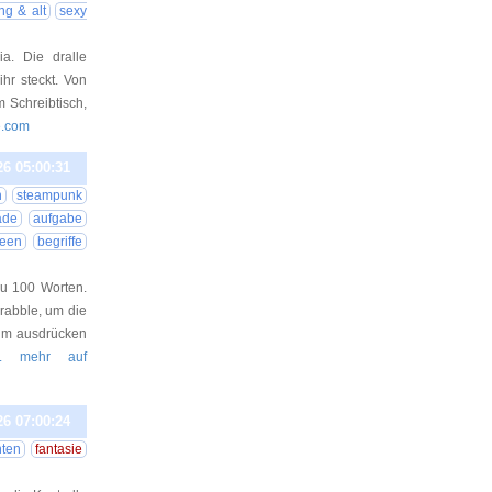
ng & alt
sexy
a. Die dralle
hr steckt. Von
m Schreibtisch,
te.com
26 05:00:31
n
steampunk
ade
aufgabe
deen
begriffe
au 100 Worten.
Drabble, um die
aum ausdrücken
.. mehr auf
26 07:00:24
hten
fantasie