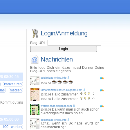
Login/Anmeldung
Blog-URL:
Nachrichten
Bitte logg Dich ein, dazu musst Du nur Deine
Blog-URL oben eingeben.
26 08:30:45
geldanlage-online.info
15:52:51
karikaturen
das
medien
tamaroszettelkasten.blogspot.com
Hallo zusammen
13:50:03
Hallo zusammen
13:50:39
 Kommt gut ins
wetterschaf.blogspot.com
Da kann man sich auch schon
10:57:58
n 4rädriges mit dach holen
26 05:00:00
geldanlage-online.info
wenn ich 8k hätte, würd ich
4:27:31
n 100 worten
das machen *g*