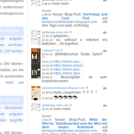
geldanlage-online.info
r Regenmorgens
moin moin
4:49:01
t wolkenlosen
System
netrügerische
Neuer Blog-Post:
Vorfreitag und
1:48:29
das Cool Pad
auf
tamaroszettelkasten.blogspot.com
mit
den Tags cool pad, vorfreitag
26 06:00:01
geldanlage-online.info
gääähhn...
21:20:33
ade
aufgabe
so, without a rettchen ins
22:41:34
bettchen... n8 together...
een
wortman
 in 100 worten
chilihead77.de
@Wetterschaf: Gratis Spiel?
18:41:16
^^
https://store.epic...
18:41:23
au 100 Worten.
https://www.ubisof...
18:43:59
https://store.epic...
Drabble, um die
18:47:33
https://store.stea...
18:49:08
aum ausdrücken
Moonlighter ist sehr
18:49:21
empfehlenswert
.. mehr auf
tamaroszettelkasten.blogspot.com
Hallo zusammen
13:45:03
17:44:42
26 05:00:59
geldanlage-online.info
n
steampunk
moin moin
10:10:35
ade
aufgabe
System
Neuer Blog-Post:
Mitte der
bble
begriffe
2:00:25
Woche, Tabellenarbeit und der Mist mit
dem neuen Notebook
auf
tamaroszettelkasten.blogspot.com
mit
au 100 Worten.