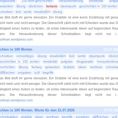
blogparade
100-wort-geschichten
herausforderung
kreativität
aufga
gedanken
ãbung
stöckchen
fantasie
steampunk
geschichten in 100 worten
schreiben
text
worte
kreativitã¤t
übung
as Bild dürft ihr gerne benutzen. Ein Drabble ist eine kurze Erzählung mit gen
icht mehr und nicht weniger. Die Überschrift zählt nicht mit! Erfunden wurde das 
ähigkeit eines Autors zu testen, ob er/sie interessante Ideen auf begrenztem R
ann. Die Herausforderung dieser Schreibaktion liegt nicht nur i
.
ortman.wordpress.com
chten in 100 Worten
21.07.20
schreiben
schreibtipps
übung
kreativitã¤t
text
worte
steampunk
stöck
geschichten in 100 worten
kreativität
aufgabe
blogparade
herausforderu
eschichten
ãbung
fantasy
gedanken
drabble
ideen
wortman
schreiba
stã¶ckchen
vorgaben
scifi
begriffe
as Bild dürft ihr gerne benutzen. Ein Drabble ist eine kurze Erzählung mit gen
icht mehr und nicht weniger. Die Überschrift zählt nicht mit! Erfunden wurde das 
ähigkeit eines Autors zu testen, ob er/sie interessante Ideen auf begrenztem R
ann. Die Herausforderung dieser Schreibaktion liegt nicht nur i
.
ortman.wordpress.com
chten in 100 Worten. Worte für den 21.07.2026
17.07.20
schreibaktion
drabble
ideen
wortman
begriffe
vorgaben
stã¶ckchen
scifi