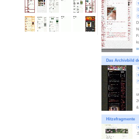
D
N
F
k
w
Das Archivbild 
…
u
2
&
Hitzefragmente
s
.