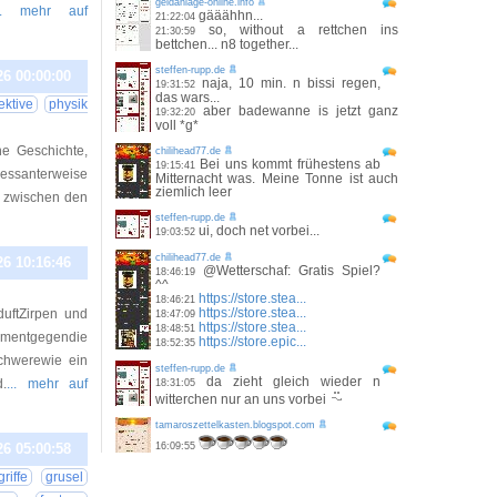
geldanlage-online.info
.. mehr auf
gääähhn...
21:22:04
so, without a rettchen ins
21:30:59
bettchen... n8 together...
steffen-rupp.de
26 00:00:00
naja, 10 min. n bissi regen,
19:31:52
das wars...
ektive
physik
aber badewanne is jetzt ganz
19:32:20
voll *g*
e Geschichte,
chilihead77.de
Bei uns kommt frühestens ab
19:15:41
ressanterweise
Mitternacht was. Meine Tonne ist auch
ziemlich leer
n zwischen den
steffen-rupp.de
ui, doch net vorbei...
19:03:52
chilihead77.de
26 10:16:46
@Wetterschaf: Gratis Spiel?
18:46:19
^^
https://store.stea...
18:46:21
https://store.stea...
uftZirpen und
18:47:09
https://store.stea...
18:48:51
aumentgegendie
https://store.epic...
18:52:35
chwerewie ein
steffen-rupp.de
da zieht gleich wieder n
.
... mehr auf
18:31:05
witterchen nur an uns vorbei
tamaroszettelkasten.blogspot.com
26 05:00:58
16:09:55
riffe
grusel