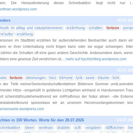
ann. Die Herausforderung dieser Schreibaktion liegt nicht nur i
.
ortman.wordpress.com
anders
26.07.20
physik im alltag und naturphänomene
erzã¤hlung
schatten
fantasie
persp
nd kultur
erzählung
ersonen im Stadtbild erzählen für außenstehenden Beobachter auch dann ein
enn er ihrer Unterhaltung nicht folgen kann oder sie sogar schweigen. Inte
rzählen die Schatten oft eine ganz andere Geschichte. Insbesondere dann, wen
ildern eine gewisse Zeit verstrichen ist.
... mehr auf hjschlichting.wordpress.com
25.07.20
liebe
fantasie
stimmungen
herz
trã¤ume
lyrik
seele
träume
licht
In der Tiefe meinerSeelenlandschaftentstehen Bildervon Sommer undLavendeld
lirrender Hitze –eingehüllt in goldenes Lichtgehen wirHand in Handunserem Tr
eit scheintstillzustehenwährend wir imRhythmus der Natur atmen –die Erdens
leidabstreifenund spürendass wir an unserem Herzensortangekommen sind
ternenseele.wordpress.com
chten in 100 Worten. Worte für den 28.07.2026
24.07.20
schreibaktion
ideen
wortman
drabble
scifi
vorgaben
stã¶ckchen
beg