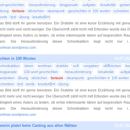
ort-geschichten
herausforderung
blogparade
aufgabe
kreativität
gedan
ãbung
fantasie
stöckchen
steampunk
geschichten in 100 worten
schreiben
worte
text
übung
kreativitã¤t
as Bild dürft ihr gerne benutzen. Ein Drabble ist eine kurze Erzählung mit gen
icht mehr und nicht weniger. Die Überschrift zählt nicht mit! Erfunden wurde das 
ähigkeit eines Autors zu testen, ob er/sie interessante Ideen auf begrenztem R
ann. Die Herausforderung dieser Schreibaktion liegt nicht nur i
.
ortman.wordpress.com
chten in 100 Worten
14.07.20
schreibaktion
ideen
wortman
drabble
scifi
vorgaben
stã¶ckchen
beg
blogparade
100-wort-geschichten
herausforderung
kreativität
aufga
gedanken
ãbung
stöckchen
fantasie
steampunk
geschichten in 100 worten
schreiben
text
worte
kreativitã¤t
übung
as Bild dürft ihr gerne benutzen. Ein Drabble ist eine kurze Erzählung mit gen
icht mehr und nicht weniger. Die Überschrift zählt nicht mit! Erfunden wurde das 
ähigkeit eines Autors zu testen, ob er/sie interessante Ideen auf begrenztem R
ann. Die Herausforderung dieser Schreibaktion liegt nicht nur i
.
ortman.wordpress.com
anerin platzt beim Casting aus allen Nähten
13.07.20