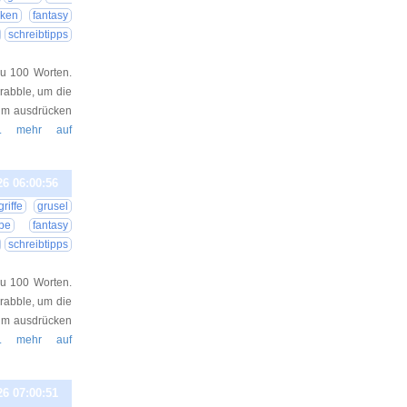
ken
fantasy
schreibtipps
au 100 Worten.
Drabble, um die
aum ausdrücken
.. mehr auf
26 06:00:56
riffe
grusel
be
fantasy
schreibtipps
au 100 Worten.
Drabble, um die
aum ausdrücken
.. mehr auf
26 07:00:51