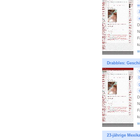
w
D
N
F
k
w
Drabbles: Geschi
D
N
F
k
w
23-jährige Mexik