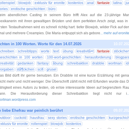
rollenspiel
blowjob
exklusiv für eronite
kostenlos
anal
fantasie
latina
ju
tories
erotische geschichten
büro
eim abendlichen Casting in seinem Büro trifft Alex auf die 23-jährige Mari
exikanerin mit ihren gewaltigen Brüsten und dem perfekten Arsch zeigt, was in i
rsten Testaufnahmen wird es schnell richtig hart: tiefer Blowjob, wilder Fick auf de
nal und mehrere Creampies. Die Maria entpuppt sich als gebore
... mehr auf eroni
chten in 100 Worten. Worte für den 14.07.2026
10.07.20
schreiben
schreibtipps
worte
text
übung
kreativitã¤t
fantasie
stöckche
geschichten in 100 worten
100-wort-geschichten
herausforderung
blogpar
reativität
gedanken
fantasy
ãbung
schreibaktion
drabble
wortman
i
vorgaben
stã¶ckchen
scifi
grusel
as Bild dürft ihr gerne benutzen. Ein Drabble ist eine kurze Erzählung mit gen
icht mehr und nicht weniger. Die Überschrift zählt nicht mit! Erfunden wurde das 
ähigkeit eines Autors zu testen, ob er/sie interessante Ideen auf begrenztem R
ann. Die Herausforderung dieser Schreibaktion liegt nicht nur i
.
ortman.wordpress.com
 liebe Ehefrau war peinlich berührt
09.07.20
outdoor
cuckold
hausfrau
sexy stories
erotische geschichten
kurzgeschic
exklusiv für eronite
rollenspiel
blowjob
kostenlos