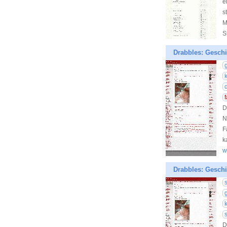
e
s
M
St
Drabbles: Geschi
k
D
N
F
k
w
Drabbles: Geschi
k
s
D