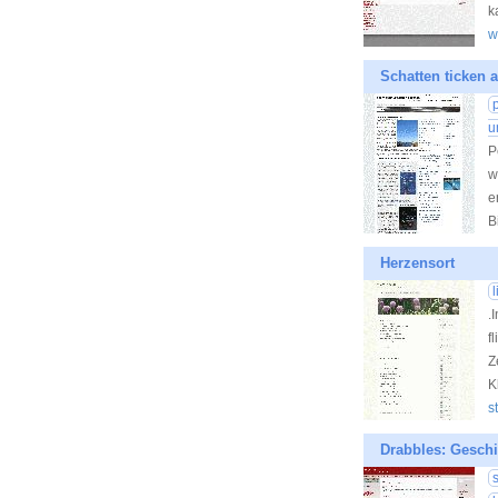
k
w
Schatten ticken 
u
P
w
e
B
Herzensort
.
f
Z
K
s
Drabbles: Geschi