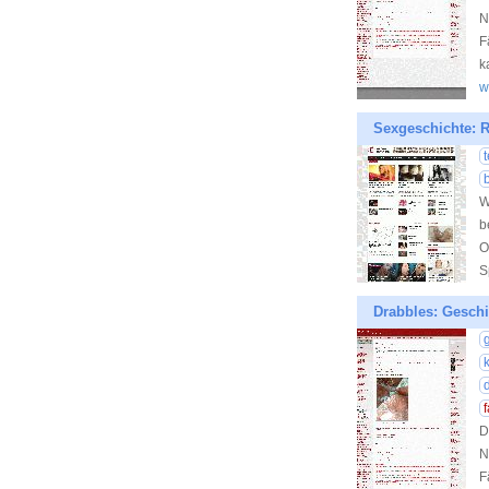
N
F
k
w
Sexgeschichte: 
W
b
O
S
Drabbles: Geschi
k
D
N
F