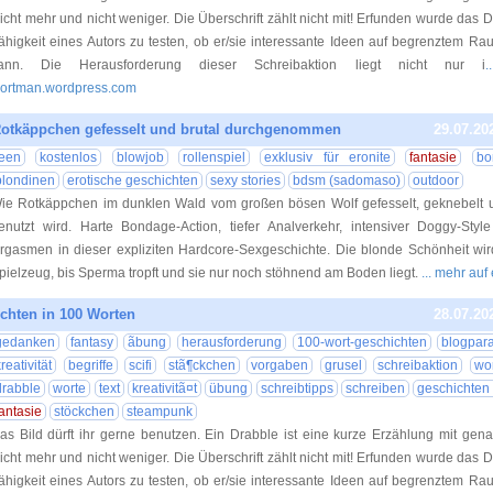
icht mehr und nicht weniger. Die Überschrift zählt nicht mit! Erfunden wurde das 
ähigkeit eines Autors zu testen, ob er/sie interessante Ideen auf begrenztem R
ann. Die Herausforderung dieser Schreibaktion liegt nicht nur i
.
ortman.wordpress.com
Rotkäppchen gefesselt und brutal durchgenommen
29.07.20
teen
kostenlos
blowjob
rollenspiel
exklusiv für eronite
fantasie
bo
blondinen
erotische geschichten
sexy stories
bdsm (sadomaso)
outdoor
ie Rotkäppchen im dunklen Wald vom großen bösen Wolf gefesselt, geknebelt 
enutzt wird. Harte Bondage-Action, tiefer Analverkehr, intensiver Doggy-Sty
rgasmen in dieser expliziten Hardcore-Sexgeschichte. Die blonde Schönheit wir
pielzeug, bis Sperma tropft und sie nur noch stöhnend am Boden liegt.
... mehr auf
chten in 100 Worten
28.07.20
gedanken
fantasy
ãbung
herausforderung
100-wort-geschichten
blogpar
reativität
begriffe
scifi
stã¶ckchen
vorgaben
grusel
schreibaktion
wo
drabble
worte
text
kreativitã¤t
übung
schreibtipps
schreiben
geschichten
fantasie
stöckchen
steampunk
as Bild dürft ihr gerne benutzen. Ein Drabble ist eine kurze Erzählung mit gen
icht mehr und nicht weniger. Die Überschrift zählt nicht mit! Erfunden wurde das 
ähigkeit eines Autors zu testen, ob er/sie interessante Ideen auf begrenztem R