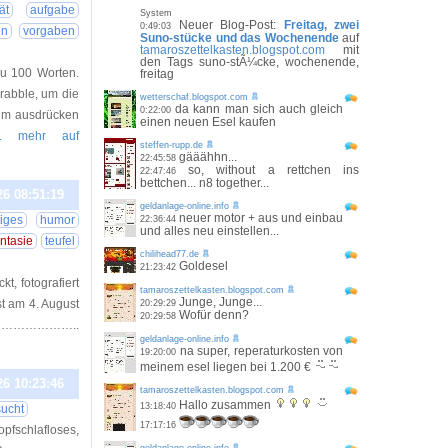
tät
aufgabe
System
Neuer Blog-Post:
Freitag, zwei
0:49:03
en
vorgaben
Suno-stücke und das Wochenende
auf
tamaroszettelkasten.blogspot.com
mit
den Tags suno-stÃ¼cke, wochenende,
au 100 Worten.
freitag
Drabble, um die
wetterschaf.blogspot.com
da kann man sich auch gleich
0:22:00
aum ausdrücken
einen neuen Esel kaufen
.. mehr auf
steffen-rupp.de
gääähhn...
22:45:58
so, without a rettchen ins
22:47:46
bettchen... n8 together...
26 08:51:19
geldanlage-online.info
neuer motor + aus und einbau
tiges
humor
22:36:44
und alles neu einstellen...
antasie
teufel
chilihead77.de
Goldesel
21:23:42
t, fotografiert
tamaroszettelkasten.blogspot.com
Junge, Junge...
t am 4. August
20:29:29
Wofür denn?
20:29:58
 ………………………..
geldanlage-online.info
na super, reperaturkosten von
19:20:00
meinem esel liegen bei 1.200 €
26 10:23:46
tamaroszettelkasten.blogspot.com
Hallo zusammen
13:18:40
ucht
17:17:16
schlafloses,