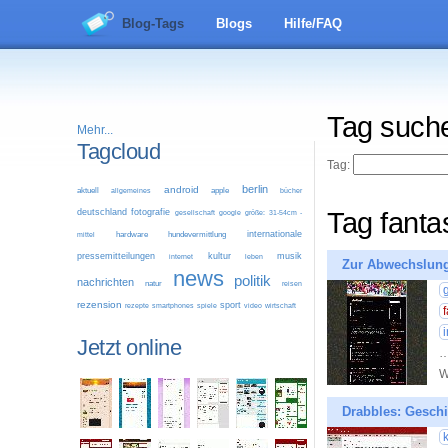
Blog-Tags
Blogs
Hilfe/FAQ
Tag such
Mehr...
Tagcloud
Tag:
berlin
android
aktuell
allgemeines
apple
bücher
deutschland
fotografie
Tag fanta
google
größe: 31-54cm -
gesellschaft
internationale
mittel
hardware
hundevermittlung
pressemitteilungen
kultur
musik
leben
internet
Zur Abwechslu
news
politik
nachrichten
natur
reisen
rezension
sport
video
wirtschaft
rezepte
smartphones
spiele
Jetzt online
…
W
Drabbles: Geschi
k