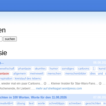
en
sie
ng…
08.08.20
gesellschaft
phantasie
skurriles
humor
sonstiges
cartoons
1
kunst
fantasie
allgemein
meinewelt
menschen
menschenbilder
dies und 
inspiration
kreislauf des lebens
 wieder mal ein paar Cartoons… 😉 … Kleiner Insider für Star-Wars-Fans… 😉 …
ochenende, ihr Lieben!…
... mehr auf shelkagari.wordpress.com
chten in 100 Worten. Worte für den 11.08.2026
07.08.20
reativitã¤t
übung
text
worte
schreibtipps
schreiben
geschichten i