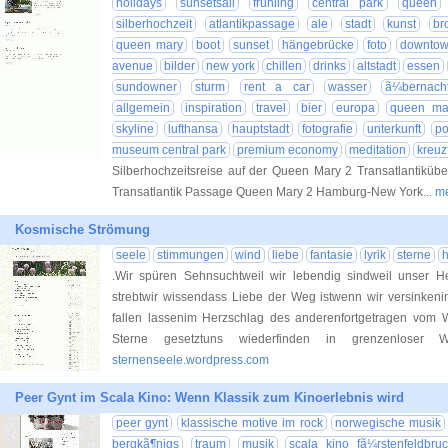
holidays
sunsetsail
frühling
central park
queen
silberhochzeit
atlantikpassage
ale
stadt
kunst
br
queen mary
boot
sunset
hängebrücke
foto
downto
avenue
bilder
new york
chillen
drinks
altstadt
essen
sundowner
sturm
rent a car
wasser
ã¼bernach
allgemein
inspiration
travel
bier
europa
queen ma
skyline
lufthansa
hauptstadt
fotografie
unterkunft
po
museum central park
premium economy
meditation
kreuzf
Silberhochzeitsreise auf der Queen Mary 2 Transatlantik
Transatlantik Passage Queen Mary 2 Hamburg-New York
... 
Kosmische Strömung
seele
stimmungen
wind
liebe
fantasie
lyrik
sterne
h
.Wir spüren Sehnsuchtweil wir lebendig sindweil unser H
strebtwir wissendass Liebe der Weg istwenn wir versinkeni
fallen lassenim Herzschlag des anderenfortgetragen vom 
Sterne gesetztuns wiederfinden in grenzenlos
sternenseele.wordpress.com
Peer Gynt im Scala Kino: Wenn Klassik zum Kinoerlebnis wird
peer gynt
klassische motive im rock
norwegische musik
bergkã¶nigs
traum
musik
scala kino fã¼rstenfeldbruc