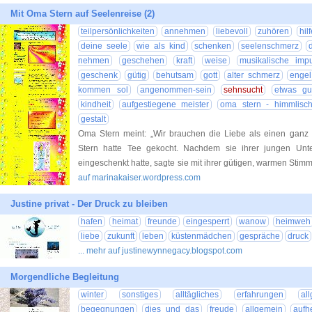
Mit Oma Stern auf Seelenreise (2)
teilpersönlichkeiten
annehmen
liebevoll
zuhören
hilf
deine seele
wie als kind
schenken
seelenschmerz
nehmen
geschehen
kraft
weise
musikalische imp
geschenk
gütig
behutsam
gott
alter schmerz
engel
kommen sol
angenommen-sein
sehnsucht
etwas gu
kindheit
aufgestiegene meister
oma stern - himmlisch
gestalt
Oma Stern meint: „Wir brauchen die Liebe als einen ganz
Stern hatte Tee gekocht. Nachdem sie ihrer jungen Unter
eingeschenkt hatte, sagte sie mit ihrer gütigen, warmen Sti
auf marinakaiser.wordpress.com
Justine privat - Der Druck zu bleiben
hafen
heimat
freunde
eingesperrt
wanow
heimweh
liebe
zukunft
leben
küstenmädchen
gespräche
druck
... mehr auf justinewynnegacy.blogspot.com
Morgendliche Begleitung
winter
sonstiges
alltägliches
erfahrungen
al
begegnungen
dies und das
freude
allgemein
aufh