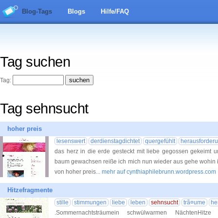
Blog-Tags
Blogs
Hilfe/FAQ
Tag suchen
Tag:
Tag sehnsucht
hoher preis
lesenswert
derdienstagdichtet
quergefühlt
herausforder
das herz in die erde gesteckt mit liebe gegossen gekeimt 
baum gewachsen reiße ich mich nun wieder aus gehe wohin i
von hoher preis
... mehr auf cynthiaphilebrunn.wordpress.com
Hitzefragmente
stille
stimmungen
liebe
leben
sehnsucht
trã¤ume
he
.Sommernachtsträumein schwülwarmen NächtenHitze 