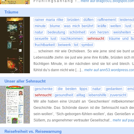
F r ü h l i n g s a n f a n g !
... mehr auf drago501.blogspot.co
Träume
rainer maria rilke
brüsten
düften
raffinement
leidensc
minute
blume
was mich berührt
kräfte
welten
lust
natur
bedeutung
schönheit
von herzen
weisheiten -
sexuelle lust
nachkommen
sehnsucht
träume und fa
fruchtbarkeit
beiwerk
tot
symbol
… scheinen mir wie Orchideen. So wie jene sind sie bunt 
Lebenssäfte ziehn sie just wie jene ihre Kräfte, brüsten sich 
flüchtigen Minute, in der nächsten sind sie tot und bleich
fühlst du’s dann nicht wie […]
... mehr auf ann53.wordpress.c
Unser aller Sehnsucht
geschenke
die besten tipps
natur
gedanken
ern
sehnsucht
gesundheit
alltag
lebenshilfe
zuversicht
Wir alle haben eine Unzahl an ‘Geschenken’ mitbekommen 
Geschichte. Das Schönste davon ist die Sehnsucht nach de
sein-wollen’, ‘Sich-geborgen-fühlen-wollen’, das Genießen
Süßem, zu angenehmer vertrauter Gesellschaf
... mehr auf pa
Reisefreiheit vs. Reisewarnung