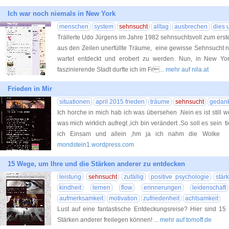
Ich war noch niemals in New York
menschen
system
sehnsucht
alltag
ausbrechen
dies 
Trällerte Udo Jürgens im Jahre 1982 sehnsuchtsvoll zum erst
aus den Zeilen unerfüllte Träume, eine gewisse Sehnsucht na
wartet entdeckt und erobert zu werden. Nun, in New Yo
faszinierende Stadt durfte ich im Fr
... mehr auf nila.at
Frieden in Mir
situationen
april 2015 frieden
träume
sehnsucht
gedan
Ich horche in mich hab ich was übersehen .Nein es ist still wei
was mich wirklich aufregt ,ich bin verändert .So soll es sein t
ich Einsam und allein ,hm ja ich nahm die Wolke 
mondstein1.wordpress.com
15 Wege, um Ihre und die Stärken anderer zu entdecken
leistung
sehnsucht
zufällig
positive psychologie
stär
kindheit
lernen
flow
erinnerungen
leidenschaft
aufmerksamkeit
motivation
zufriedenheit
achtsamkeit
Lust auf eine fantastische Entdeckungsreise? Hier sind 15 
Stärken anderer freilegen können!
... mehr auf tomoff.de