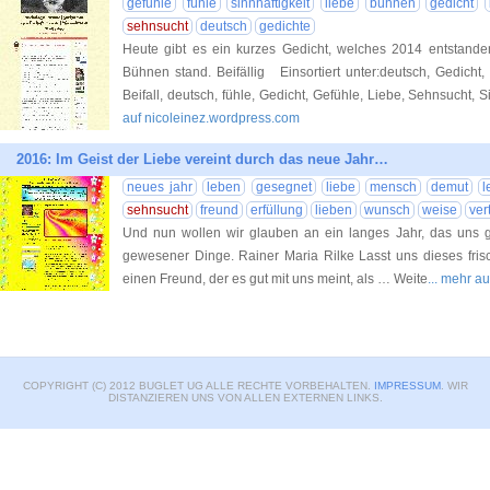
gefühle
fühle
sinnhaftigkeit
liebe
bühnen
gedicht
sehnsucht
deutsch
gedichte
Heute gibt es ein kurzes Gedicht, welches 2014 entstanden
Bühnen stand. Beifällig Einsortiert unter:deutsch, Gedicht
Beifall, deutsch, fühle, Gedicht, Gefühle, Liebe, Sehnsucht, S
auf nicoleinez.wordpress.com
2016: Im Geist der Liebe vereint durch das neue Jahr…
neues jahr
leben
gesegnet
liebe
mensch
demut
l
sehnsucht
freund
erfüllung
lieben
wunsch
weise
ver
Und nun wollen wir glauben an ein langes Jahr, das uns ge
gewesener Dinge. Rainer Maria Rilke Lasst uns dieses fri
einen Freund, der es gut mit uns meint, als … Weite
... mehr a
COPYRIGHT (C) 2012 BUGLET UG ALLE RECHTE VORBEHALTEN.
IMPRESSUM
. WIR
DISTANZIEREN UNS VON ALLEN EXTERNEN LINKS.