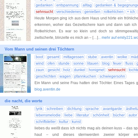
gedanken
entspannung
alltag
gedanken & begegnung
sehnsucht
verschiedenes
genießen
rotkehlchen
+ ich
Heute Morgen ging ich aus dem Haus und hörte ein fröhliches
erkennen, woher das Gezwitschere kam und dann sah ich e
Rotkehlchen. Es war so klein und doch so stimmgewalti
zwitscherte, blinzelte es mich an – […]
... mehr auf emily221.
Vom Mann und seinen drei Töchtern
boot
gesamt
mittagessen
stube
aventin
wolke
mäd
wind
ofen
stunde
sonne
litauen
blog
feuer
fluss
zaun
gesicht
holz
dunkel
honigmet
sehnsucht
tocht
geschichten
wagen
pfannkuchen
schwiegersohn
Ein Mann und seine Frau hatten drei Töchter. Eines Tages 
blog.aventin.de
die nacht, die worte
lyrik
schreiben
dichtung
sprache
avantgarde
ästheti
lebensmelodie
liebe
literatur
schönheit
bücher
autor
schriftsteller
kultur
kunst
liebes du weißt dass ich nichts mag als deinen kuss – das spä
haut – und dieses sternwerden zweier körper entlan