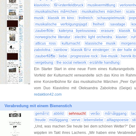
klaviolino
fã¼rstenfeldbruck
musikvermittlung
verlorenhe
musikalisches mã¤rchen
musikalisches märchen
scala
musik
klassik im kino
trollreich
schauspielmusik
pop
musikalische verfolgungsjagd
freiheit
savatage
ko
zauberflöte
kateryna byelousowa
erasure
klassik fü
norwegische literatur
electric light orchestra
klavier
ru
atticus ross
kulturnacht
klassische musik
morgens
zabolotna
rainbow
klassik fã¼r einsteiger
in der halle 
zauberflã¶te
liebe
progressive rock
live-musik
henrik i
vergebung
the social network
erzählte handlung
Ein Starter Start in eine neue Form eines Kulturangebots 
Vorfeld der Kulturnacht verwandelte sich das Kino im Rahme
eine Konzertbühne für das musikalische Märchen „Peer Gyn
vom Duo Klaviolino mit Oleksandra Zabolotna (Geige) 
redaktion42.com
Verabredung mit einem Bienenstich
gemã¼t
abbild
sehnsucht
verão
mã¼ãiggang
la
freude
müßiggang
verve
lebensliebe
alltagspoesie
sti
„Und, was machen Sie heute bei dem schönen Wetter?“ Der 
wippten im Takt ihres Lachens. „Wir haben eine Verabredun