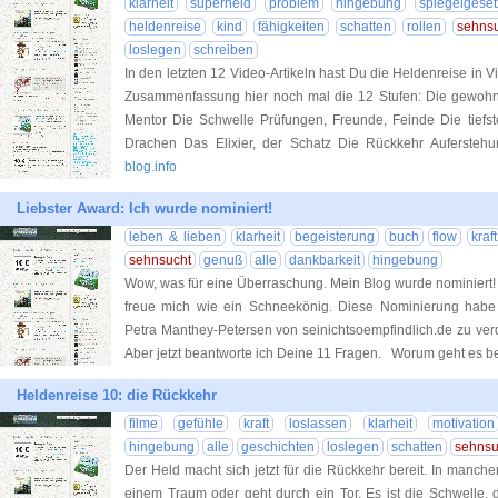
klarheit
superheld
problem
hingebung
spiegelgeset
heldenreise
kind
fähigkeiten
schatten
rollen
sehns
loslegen
schreiben
In den letzten 12 Video-Artikeln hast Du die Heldenreise in 
Zusammenfassung hier noch mal die 12 Stufen: Die gewohn
Mentor Die Schwelle Prüfungen, Freunde, Feinde Die tiefs
Drachen Das Elixier, der Schatz Die Rückkehr Auferste
blog.info
Liebster Award: Ich wurde nominiert!
leben & lieben
klarheit
begeisterung
buch
flow
kraft
sehnsucht
genuß
alle
dankbarkeit
hingebung
Wow, was für eine Überraschung. Mein Blog wurde nominiert! 
freue mich wie ein Schneekönig. Diese Nominierung habe 
Petra Manthey-Petersen von seinichtsoempfindlich.de zu ver
Aber jetzt beantworte ich Deine 11 Fragen. Worum geht es b
Heldenreise 10: die Rückkehr
filme
gefühle
kraft
loslassen
klarheit
motivation
hingebung
alle
geschichten
loslegen
schatten
sehnsu
Der Held macht sich jetzt für die Rückkehr bereit. In manc
einem Traum oder geht durch ein Tor. Es ist die Schwelle, di