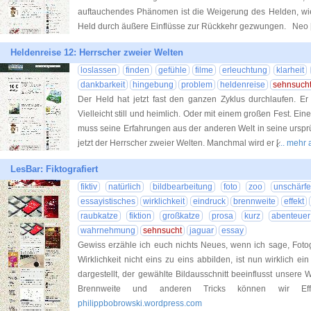
auftauchendes Phänomen ist die Weigerung des Helden, wi
Held durch äußere Einflüsse zur Rückkehr gezwungen. Neo 
Heldenreise 12: Herrscher zweier Welten
loslassen
finden
gefühle
filme
erleuchtung
klarheit
dankbarkeit
hingebung
problem
heldenreise
sehnsuch
Der Held hat jetzt fast den ganzen Zyklus durchlaufen. 
Vielleicht still und heimlich. Oder mit einem großen Fest. Eine
muss seine Erfahrungen aus der anderen Welt in seine ursprün
jetzt der Herrscher zweier Welten. Manchmal wird er [̷
... mehr 
LesBar: Fiktografiert
fiktiv
natürlich
bildbearbeitung
foto
zoo
unschärf
essayistisches
wirklichkeit
eindruck
brennweite
effekt
raubkatze
fiktion
großkatze
prosa
kurz
abenteuer
wahrnehmung
sehnsucht
jaguar
essay
Gewiss erzähle ich euch nichts Neues, wenn ich sage, Fotog
Wirklichkeit nicht eins zu eins abbilden, ist nun wirklich ei
dargestellt, der gewählte Bildausschnitt beeinflusst unsere
Brennweite und anderen Tricks können wir Effe
philippbobrowski.wordpress.com