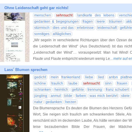
Ohne Leidenschaft geht gar nichts!
menschen
sehnsucht
landkarte des lebens
verschi
gedanken & begegnungen
fragen
leere
träumen
akt
stürmisch
dies und das
erlebnisse
leidenschaft
gefühl
sonstiges
alltägliches
„Wir segeln in verschiedene Richtungen über den Ozean des 
die Leidenschaft der Wind“ (Aus Deutschland) Ist das nich
„Leidenschaft der Wind“… vorausgesetzt: Man hat Wind! 
Flaute und Flaute entspricht wiederum wenig Le
... mehr auf 
Lass´ Blumen sprechen
gedicht
mein frankenland
liebe
lied
anton plattne
schöne
traulich
laube
sehnsucht
sinn
frauen
schranken
heimlich
gefühle
trennung
franz schubert
jüngling
anmut
bilde
farben
was mich berührt
stiele
natur
gedanken
herzen
Die Blumensprache Es deuten die Blumen des Herzens Gefüh
Wort, Sie neigen sich traulich am schwankenden Stiele, Als
verschämt sich im deckenden Laube, Als hätte verraten der 
leise bezaubernden Bilde Der Frauen, der Mädche