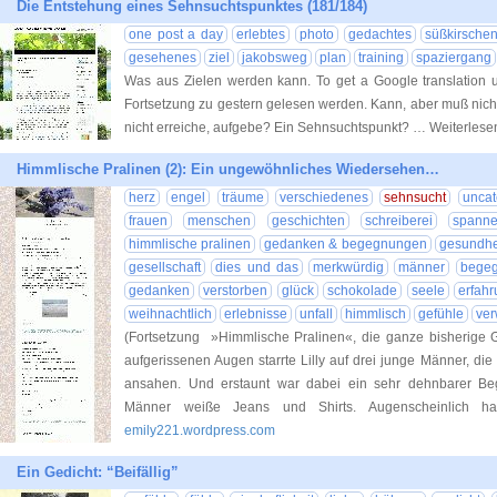
Die Entstehung eines Sehnsuchtspunktes (181/184)
one post a day
erlebtes
photo
gedachtes
süßkirsche
gesehenes
ziel
jakobsweg
plan
training
spaziergang
Was aus Zielen werden kann. To get a Google translation u
Fortsetzung zu gestern gelesen werden. Kann, aber muß nich
nicht erreiche, aufgebe? Ein Sehnsuchtspunkt? … Weiterles
Himmlische Pralinen (2): Ein ungewöhnliches Wiedersehen…
herz
engel
träume
verschiedenes
sehnsucht
uncat
frauen
menschen
geschichten
schreiberei
spann
himmlische pralinen
gedanken & begegnungen
gesundhe
gesellschaft
dies und das
merkwürdig
männer
bege
gedanken
verstorben
glück
schokolade
seele
erfah
weihnachtlich
erlebnisse
unfall
himmlisch
gefühle
ver
(Fortsetzung »Himmlische Pralinen«, die ganze bisherige G
aufgerissenen Augen starrte Lilly auf drei junge Männer, die 
ansahen. Und erstaunt war dabei ein sehr dehnbarer Begr
Männer weiße Jeans und Shirts. Augenscheinlich ha
emily221.wordpress.com
Ein Gedicht: “Beifällig”