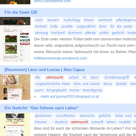
ann53.wordpress.com
Für die Seele 120
neid
wissen
hufschlag
traum
wehmut
pferdegeru
freiheit
hufe
punkte
ungezähmt
tiere
für die seele
ahnung
horizont
donnern
pferde
unfrei
gedicht
bode
Die Erde unter meinen Füßen bebt vom donnernden Hufschla
davon wild, ungezähmt, aufgescheucht zur Flucht nach vorn 
meine Wünsche meine Sehnsucht mit ihnen zu fliehen Pferd
hilfefuermiranda.wordpress.com
[Rezension] Léon und Louise | Alex Capus
dtv
sehnsucht
arbeit im labor
bombenangriff
ungewöhnliche liebe
léon und louise
treue
familie
fra
paris
tot geglaubt
louise
beerdigung
»
... mehr auf janine2610.blogspot.co.at
Ein Gedicht: “Das Sehnen nach Leben”
gedanken
unzufrieden
wünsche
gefühle
liebe zum l
träume
-
deutsch
sehnsucht
zukunft
leben
realität
l
Was sind für euch die schönsten Momente im Leben? Für mic
ewigem Hadern, die Klarheit nach der Verwirrung und der fe