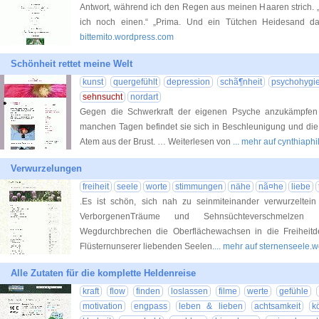
Antwort, während ich den Regen aus meinen Haaren strich.
ich noch einen.“ „Prima. Und ein Tütchen Heidesand da
bittemito.wordpress.com
Schönheit rettet meine Welt
kunst
quergefühlt
depression
schã¶nheit
psychohygi
sehnsucht
nordart
Gegen die Schwerkraft der eigenen Psyche anzukämpfen
manchen Tagen befindet sie sich in Beschleunigung und die z
Atem aus der Brust. … Weiterlesen von
... mehr auf cynthiap
Verwurzelungen
freiheit
seele
worte
stimmungen
nähe
nã¤he
liebe
.Es ist schön, sich nah zu seinmiteinander verwurzeltei
VerborgenenTräume und Sehnsüchteverschmelzen 
Wegdurchbrechen die Oberflächewachsen in die Freihei
Flüsternunserer liebenden Seelen.
... mehr auf sternenseele.
Alle Zutaten für die komplette Heldenreise
kraft
flow
finden
loslassen
filme
werte
gefühle
motivation
engpass
leben & lieben
achtsamkeit
k