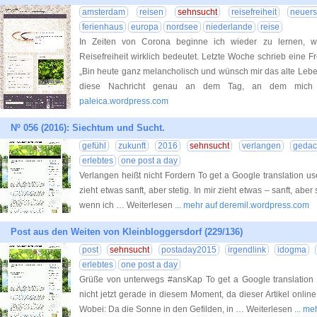
amsterdam
reisen
sehnsucht
reisefreiheit
neuer
ferienhaus
europa
nordsee
niederlande
reise
In Zeiten von Corona beginne ich wieder zu lernen, 
Reisefreiheit wirklich bedeutet. Letzte Woche schrieb eine
„Bin heute ganz melancholisch und wünsch mir das alte Leben 
diese Nachricht genau an dem Tag, an dem mich 
paleica.wordpress.com
Nº 056 (2016): Siechtum und Sucht.
gefühl
zukunft
2016
sehnsucht
verlangen
gedac
erlebtes
one post a day
Verlangen heißt nicht Fordern To get a Google translation use 
zieht etwas sanft, aber stetig. In mir zieht etwas – sanft, abe
wenn ich … Weiterlesen
... mehr auf deremil.wordpress.com
Post aus den Weiten von Kleinbloggersdorf (229/136)
post
sehnsucht
postaday2015
irgendlink
idogma
erlebtes
one post a day
Grüße von unterwegs #ansKap To get a Google translation u
nicht jetzt gerade in diesem Moment, da dieser Artikel onlin
Wobei: Da die Sonne in den Gefilden, in … Weiterlesen
... m