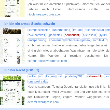
(oh was für ein dämliches Sprichwort) umschmeißen könne
Sehnen nach Leben Entschlossene Grüße, Eu
nicoleinez.wordpress.com
Ich bin ein armes Stachelschwein
kurzgeschichten
unterhaltung
freude
erkenntnis
allge
zweisamkeit
gedichte
sehnsucht
alleinsein
lyrik
entspannung
abenteuer
wohnraum
prosa
architektur
ich bin ein armes Stachelschwein und lebte lange Zeit allein.
sind gleich wieder abgehauen. Was nützen mir die schönsten
Haare. Ein Wunder ist trotzdem geschehen. Ic
hildegardlewi.wordpress.com
In tiefer Nacht (180/185)
twitter
ich
fragen
ziel
postaday2015
sehnsucht
gesc
one post a day
Nachts ist anders. To get a Google translation use this link. 
nach Mitternacht. Meist zwischen drei und vier Uhr, manch
der Dunkelheit, liegen, zögern, wieder weggleiten a
deremil.wordpress.com