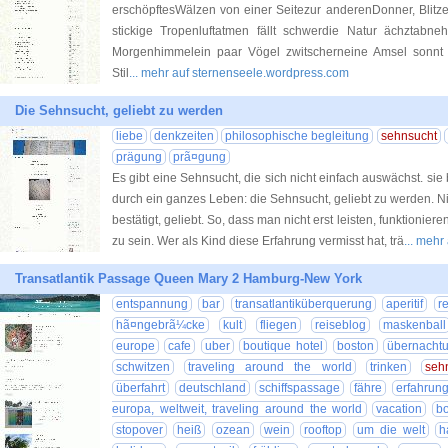
erschöpftesWälzen von einer Seitezur anderenDonner, Blit
stickige Tropenluftatmen fällt schwerdie Natur ächztab
Morgenhimmelein paar Vögel zwitscherneine Amsel sonnt 
Stil
... mehr auf sternenseele.wordpress.com
Die Sehnsucht, geliebt zu werden
liebe
denkzeiten
philosophische begleitung
sehnsucht
prägung
prã¤gung
Es gibt eine Sehnsucht, die sich nicht einfach auswächst. s
durch ein ganzes Leben: die Sehnsucht, geliebt zu werden. Ni
bestätigt, geliebt. So, dass man nicht erst leisten, funktioni
zu sein. Wer als Kind diese Erfahrung vermisst hat, trä
... meh
Transatlantik Passage Queen Mary 2 Hamburg-New York
entspannung
bar
transatlantiküberquerung
aperitif
r
hã¤ngebrã¼cke
kult
fliegen
reiseblog
maskenball
europe
cafe
uber
boutique hotel
boston
übernacht
schwitzen
traveling around the world
trinken
seh
überfahrt
deutschland
schiffspassage
fähre
erfahrung
europa, weltweit, traveling around the world
vacation
bo
stopover
heiß
ozean
wein
rooftop
um die welt
h