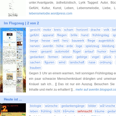
unter:Avantgarde, ästhetizistisch, Lyrik Tagged: Autor, B
Gefühl, Kultur, Kunst, Leben, Lebensmelodie, Liebe, Lit
lebensmelodie.wordpress.com
Im Flugzeug | 2 von 2
gesicht
motor
kreis
scham
horizont
drache
volk
li
gefühl
apparat
fliegen
brille
hand
frühlingstag
s
berge
hesse
welt
herz
bauwerk
fliege
augenblick
nerven
aventin
höhe
erde
loge
spielzeug
kleidung
meer
gesamt
automobil
flügel
anlauf
humor
her
gedanken
formen
wissen
gebirge
vogel
glück
sachen
figuren
wind
landschaft
nase
ordnung
trauben
Gegen 3 Uhr an einem warmen, hell sonnigen Frühlingstag er
ein paar schwarze Menschenknäuel drängten und umeinande
Knäuel sah ich... [[ Das ist nur ein Auszug. Besuchen Sie
Inhalte und mehr zu erhalten! ]]
... mehr auf aventin.blogspot.
Heute ist ...
biologie
wünsche
gedankengänge
bilder
wã¼nsche
leben
frühling
licht
trã¤ume
sehnsucht
träume
geda