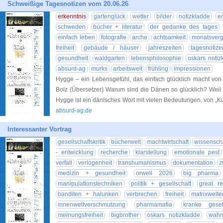
Schweißige Tagesnotizen vom 20.06.26
erkenntnis
gartenglück
wetter
bilder
notizkladde
e
schweden
bücher + literatur
der gedanke des tages
einfach leben
fotografie
arche
achtsamkeit
monatsverg
freiheit
gebäude / häuser
jahreszeiten
tagesnotize
gesundheit
waldgarten
lebensphilosophie
oskars notiz
absurd-ag
murks
arbeitswelt
frühling
impressionen
Hygge – ein Lebensgefühl, das einfach glücklich macht von M
Bolz (Übersetzer) Warum sind die Dänen so glücklich? Weil
Hygge ist ein dänisches Wort mit vielen Bedeutungen, von „Ku
absurd-ag.de
Interessanter Vortrag
gesellschaftskritik
bücherwelt
machtwirtschaft
wissenscha
- entwicklung
recherche
klarstellung
emotionale pest
verfall
verlogenheit
transhumanismus
dokumentation
z
medizin + gesundheit
orwell 2026
big pharma
manipulationstechniken
politik + gesellschaft
great re
banditen + halunken
verbrechen
freiheit
matrixwelte
innenweltverschmutzung
pharmamafia
kranke gesell
meinungsfreiheit
bigbrother
oskars notizkladde
wahn