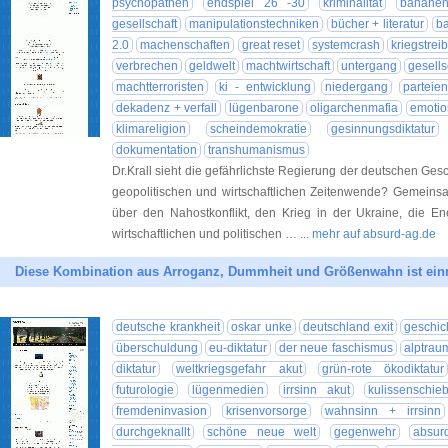
psychopathen
endspiel 26 -30
kriminalität
bananen
gesellschaft
manipulationstechniken
bücher + literatur
ba
2.0
machenschaften
great reset
systemcrash
kriegstrei
verbrechen
geldwelt
machtwirtschaft
untergang
gesells
machtterroristen
ki - entwicklung
niedergang
parteien
dekadenz + verfall
lügenbarone
oligarchenmafia
emotio
klimareligion
scheindemokratie
gesinnungsdiktatur
dokumentation
transhumanismus
Dr.Krall sieht die gefährlichste Regierung der deutschen Ge
geopolitischen und wirtschaftlichen Zeitenwende? Gemeinsa
über den Nahostkonflikt, den Krieg in der Ukraine, die E
wirtschaftlichen und politischen …
... mehr auf absurd-ag.de
Diese Kombination aus Arroganz, Dummheit und Größenwahn ist einm
deutsche krankheit
oskar unke
deutschland exit
geschic
überschuldung
eu-diktatur
der neue faschismus
alptrau
diktatur
weltkriegsgefahr akut
grün-rote ökodiktatur
futurologie
lügenmedien
irrsinn akut
kulissenschie
fremdeninvasion
krisenvorsorge
wahnsinn + irrsinn
durchgeknallt
schöne neue welt
gegenwehr
absur