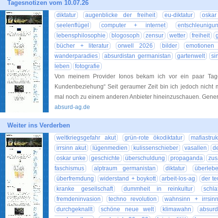
Tagesnotizen vom 10.07.26
diktatur
augenblicke der freiheit
eu-diktatur
oska
seelenflügel
computer + internet
entschleunigu
lebensphilosophie
blogosoph
zensur
wetter
freiheit
bücher + literatur
orwell 2026
bilder
emotionen 
wanderparadies
absurdistan germanistan
gartenwelt
si
leben
fotografie
Von meinem Provider Ionos bekam ich vor ein paar Tag
Kundenbeziehung“ Seit geraumer Zeit bin ich jedoch nicht 
mal noch zu einem anderen Anbieter hineinzuschauen. Genere
absurd-ag.de
Weiter ins Verderben
weltkriegsgefahr akut
grün-rote ökodiktatur
mafiastru
irrsinn akut
lügenmedien
kulissenschieber
vasallen
d
oskar unke
geschichte
überschuldung
propaganda
zu
faschismus
alptraum germanistan
diktatur
überlebe
überfremdung
widerstand + boykott
arbeit-los-ag
der te
kranke gesellschaft
dummheit in reinkultur
schla
fremdeninvasion
techno revolution
wahnsinn + irrsin
durchgeknallt
schöne neue welt
klimawahn
absurd