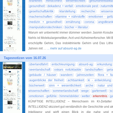
krankheit
mindcontrol
wesentlichkeit
gesundheitsdikta
gesundheit
dekadenz + verfall
emotionale pest
naturmitt
gesellschaftskritik
klarstellung
recherche
wissen
machenschaften
vitamine + nährstoffe
emotionen - gefü
medizin + gesundheit
ernährung
corona
angstkrank
manipulationstechniken
bücher + literatur
Warum wir unbemerkt immer dümmer werden Jasmin Kosubek 
Nehls ist Molekulargenetiker, Arzt und Alzheimerforscher. Mi
erschöpfte Gehirn, Das indoktrinierte Gehirn und Das Lithi
Jahren mit …
... mehr auf absurd-ag.de
Tagesnotizen vom 16.07.26
überlandfahrt
entschleunigung
absurd-ag
erkundung
seenlandschaft
oskars notizkladde
landschaften
gela
gebäude / häuser
wandern
jahreszeiten
flora + f
augenblicke der freiheit
achtsamkeit
ki - entwicklung
bücherwelt
sinn + wesentlichkeit
arche
natur und
wissenschaften
sommerlandschaft
wege
gartenwelt
s
emotionen - gefühle
himmelsbilder
wetter
erkenntnis
ga
KÜNFTIGE INTELLIGENZ – Menschsein im KI-Zeitalte
INTELLIGENZ skizziert gut verständlich die Geschichte und a
Intelligenz und wirft einen Blick in die nahe und m