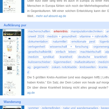
Über kurz oder lang wird es auch in Europa zu einer R
Menschen in Europa fühlen sich noch der Mehrheitsgesellscha
in Gegenkulturen. Mit einer solchen Entwicklung kann der 
Weit
... mehr auf absurd-ag.de
Aufklärung pur
machenschaften
erkenntnis
manipulationstechniken
a
orwell 2026
medizin + gesundheit
vitamine + nährstoffe
dokumentation
naturmittel
emotionale pest
lügen
verlogenheit
wissenschaft + forschung
orgonenerg
gesellschaftskritik
einfach leben
machtwirtschaft
al
medizin syndikat
krankheit
deutsche krankheit
kulissenschieber
lügenmedien
mafiastrukturen
medizink
ag
gegenwehr
oskars notizkladde
krebswelten
kranke 
d
Die 5 größten Krebs-Auslöser (und was dagegen hilft) | Lot
haben Krebs.“ Ein Satz, der Dein Leben von heute auf mor
Dir über diese Krankheit bislang nicht alles gesagt wurd
ag.de
Wanderung
sommer
zeitempfinden
natur und wanderparadies
bege