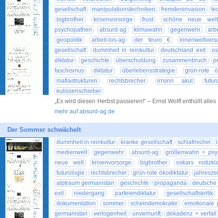
gesellschaft
manipulationstechniken
fremdeninvasion
te
bigbrother
krisenvorsorge
frust
schöne neue welt
psychopathen
absurd-ag
klimawahn
gegenwehr
arb
geopolitik
arbeit-los-ag
der teuro €
innenweltver
gesellschaft
dummheit in reinkultur
deutschland exit
os
diktatur
geschichte
überschuldung
zusammenbruch
p
faschismus
diktatur
überlebensstrategie
grün-rote ö
mafiastrukturen
rechtsbrecher
irrsinn akut
futur
kulissenschieber
„Es wird diesen Herbst passieren!“ – Ernst Wolff enthüllt alles
mehr auf absurd-ag.de
Der Sommer schwächelt
dummheit in reinkultur
kranke gesellschaft
schlafmichel
medienwelt
gegenwehr
absurd-ag
größenwahn + psy
neue welt
krisenvorsorge
bigbrother
oskars notizkl
futurologie
rechtsbrecher
grün-rote ökodiktatur
jahresze
alptraum germanistan
geschichte
propaganda
deutsche 
exit
niedergang
parteiendiktatur
gesellschaftskritik
dokumentation
sommer
scheindemokratie
emotionale 
germanistan
verlogenheit
unvernunft
dekadenz + verfall