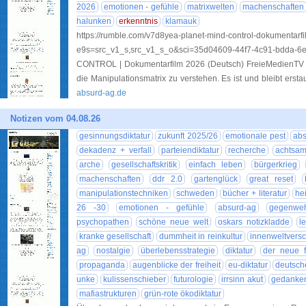
2026
emotionen - gefühle
matrixwelten
machenschaften
halunken
erkenntnis
klamauk
https://rumble.com/v7d8yea-planet-mind-control-dokumentarf
e9s=src_v1_s,src_v1_s_o&sci=35d04609-44f7-4c91-
CONTROL | Dokumentarfilm 2026 (Deutsch) FreieMedienTV –
die Manipulationsmatrix zu verstehen. Es ist und bleibt ersta
absurd-ag.de
Notizen vom 04.08.26
gesinnungsdiktatur
zukunft 2025/26
emotionale pest
abs
dekadenz + verfall
parteiendiktatur
recherche
achtsam
arche
gesellschaftskritik
einfach leben
bürgerkrieg
machenschaften
ddr 2.0
gartenglück
great reset
manipulationstechniken
schweden
bücher + literatur
he
26 -30
emotionen - gefühle
absurd-ag
gegenwe
psychopathen
schöne neue welt
oskars notizkladde
l
kranke gesellschaft
dummheit in reinkultur
innenweltvers
ag
nostalgie
überlebensstrategie
diktatur
der neue 
propaganda
augenblicke der freiheit
eu-diktatur
deutsch
unke
kulissenschieber
futurologie
irrsinn akut
gedankens
mafiastrukturen
grün-rote ökodiktatur