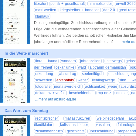
literatur
politik + gesellschaft
himmelsbilder
orwell 2026
matrixwelten
kriegstreiber + banditen
ddr 2.0
great rese
klamauk
Die allgemeingültige Geschichtsschreibung rund um den Ers
Lüge Wie die verheerenden Machenschaften einer Geheimen
Weltkriegs führten. Die beiden schottischen Historiker Jim M
jahrelanger unermüdlicher Recherchearbeit auf …
... mehr a
In die Weite marschiert
flora + fauna
wandern
jahreszeiten
unterwegs
gelas
der freiheit
oskar unke
wald
alptraum germanistan
osk
erkundung
absurd-ag
seelenflügel
entschleunigung
schweden
erkenntnis
wetter
lieblingswege
sinn + we
fotografie
monatsvergleich
achtsamkeit
wege
absurdis
dekadenz + verfall
bescheidenheit
mp-netz
sommer
na
... mehr auf absurd-ag.de
Das Wort zum Sonntag
rechtsbrecher
mafiastrukturen
weltkriegsgefahr akut
ökodiktatur
kulissenschieber
vasallen
futurologie
zusammenbruch
geschichte
überschuldung
propagand