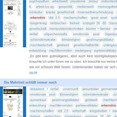
psychopathen
arbeitswelt
plandemie
zensur
widerstand
€
arbeit-los-ag
geopolitik
medienwelt
meinungsfrei
reinkultur
kranke gesellschaft
innenweltverschmutzung
erkenntnis
ddr 2.0
machenschaften
great reset
sys
bürgerkrieg
verbrechen
freiheit
endspiel 26 -30
bana
gesellschaft
manipulationstechniken
bücher + literatur
ve
verfall
oligarchenmafia
emotionale pest
lügenba
scheindemokratie
klimareligion
gesinnungsdiktatur
machtwirtschaft
geldwelt
gesellschaftskritik
untergan
entwicklung
machtterroristen
niedergang
parteiendiktatur
„Es gibt kein gutmütigeres, aber auch kein leichtgläubiger
brauchte ich unter ihnen nie zu säen. Ich brauchte nur meine
wie ein scheues Wild hinein. Untereinander haben sie sic
ag.de
Die Mehrheit schläft immer noch
dekadenz + verfall
unvernunft
absurdistan germanist
emotionale pest
klimareligion
scheindemokratie
zu
ausverkauf
gesinnungsdiktatur
geldwelt
machtwirt
entwicklung
machtterroristen
parteiendiktatur
erkenntnis
machenschaften
ddr 2.0
wirtschaft
kriegstreiber + ba
freiheit
verbrechen
bürgerkrieg
endspiel 26 -30
k