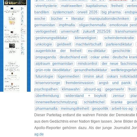
virenhysterie
matrixwelten
kapitalismus
freiheit
verbr
banditen
systemcrash
orwell 2026
big pharma
endspi
woche
bücher + literatur
manipulationstechniken
p
germanistan
impfmafia
oligarchenmafia
emotionale pest
verlogenheit
unvernunft
zukunft 2025/26
transhumani
gesinnungsdiktatur
klimareligion
scheindemokratie
unkologie
geldwelt
machtwirtschaft
parteiendiktatur
augenblicke der freiheit
eu-diktatur
geschichte
propaganda
deutschland exit
oskar unke
deutsche kran
alptraum germanistan
mindcontrol
der neue faschism
grün-rote ökodiktatur
gesundheitsdiktatur
weltkriegsgefah
futurologie
lügenmedien
irrsinn akut
oskars notizklad
krisenvorsorge
fremdeninvasion
angst- und panik
psychopathen
klimawahn
absurd-ag
gegenwehr
frust
überfremdung
widerstand + boykott
zensur
pla
innenweltverschmutzung
schlafmichel
kranke gesell
pharmamafia
meinungsfreiheit
geopolitik
arbeit-los-ag
Dieser Parteitag entlarvt die wahren Feinde der Demokratie Es 
aus dem Gedächtnis einer Nation tilgen lassen. Jene Bilder d
Apollo-Reporter gehören dazu. Als der junge Journalist Jo
ag.de