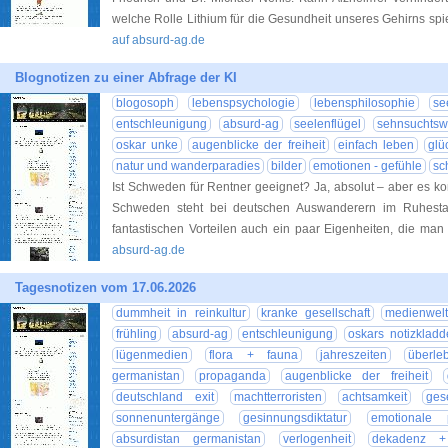
welche Rolle Lithium für die Gesundheit unseres Gehirns s
auf absurd-ag.de
Blognotizen zu einer Abfrage der KI
blogosoph
lebenspsychologie
lebensphilosophie
se
entschleunigung
absurd-ag
seelenflügel
sehnsuchtsw
oskar unke
augenblicke der freiheit
einfach leben
glü
natur und wanderparadies
bilder
emotionen - gefühle
sc
Ist Schweden für Rentner geeignet? Ja, absolut – aber es k
Schweden steht bei deutschen Auswanderern im Ruhesta
fantastischen Vorteilen auch ein paar Eigenheiten, die m
absurd-ag.de
Tagesnotizen vom 17.06.2026
dummheit in reinkultur
kranke gesellschaft
medienwel
frühling
absurd-ag
entschleunigung
oskars notizkladd
lügenmedien
flora + fauna
jahreszeiten
überle
germanistan
propaganda
augenblicke der freiheit
deutschland exit
machtterroristen
achtsamkeit
gese
sonnenuntergänge
gesinnungsdiktatur
emotionale 
absurdistan germanistan
verlogenheit
dekadenz + 