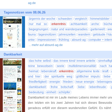
ag.de
Tagesnotizen vom 08.06.26
ärgernis der woche
schweden
vergleich
himmelsbilder
nur mal so
erkenntnis
achtsamkeit
arche
büche
begegnungen
natur und wanderparadies
gartenwelt
we
fauna
tagesnotizen
jahreszeiten
wandern
gebäude / hä
unke
impressionen
frühling
absurd-ag
computer + intern
... mehr auf absurd-ag.de
Dankbarkeit
das hohe selbst
das innere kind/ innere anteile
sinnhaftig
reine bewustsein
seele
multidimensionalität
nach h
heimat
lebenskraft
erkenntnis
allgemeine texte
kraft
und hier
der spirituelle weg
göttlicher impuls
liebe
friedfertigkeit
energie
frieden
neue energie
lebensges
damkbarkeit
frohe botschaft
liebe
lebenfreude
bedeutung
einheit
schöpfer
Dankbarkeit ist mir im Laufe meines Lebens immer mehr u
den letzten ein bis zwei Jahren hat sich dieses Bewusstse
geradezu erfüllt von diesem wundervollen Gefühl. Es nährt 