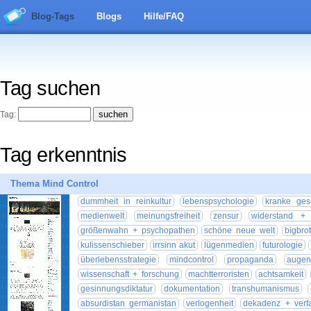
Blog-Tags
Blogs
Hilfe/FAQ
Tag suchen
Tag:
Tag erkenntnis
Thema Mind Control
dummheit in reinkultur
lebenspsychologie
kranke gese
medienwelt
meinungsfreiheit
zensur
widerstand + 
größenwahn + psychopathen
schöne neue welt
bigbro
kulissenschieber
irrsinn akut
lügenmedien
futurologie
überlebensstrategie
mindcontrol
propaganda
augen
wissenschaft + forschung
machtterroristen
achtsamkeit
gesinnungsdiktatur
dokumentation
transhumanismus
absurdistan germanistan
verlogenheit
dekadenz + verfa