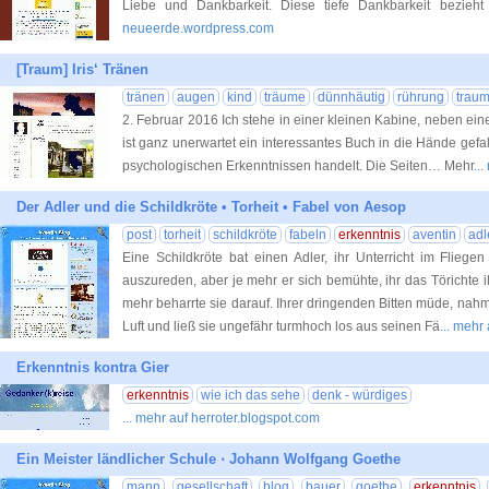
Liebe und Dankbarkeit. Diese tiefe Dankbarkeit bezieh
neueerde.wordpress.com
[Traum] Iris‘ Tränen
tränen
augen
kind
träume
dünnhäutig
rührung
trau
2. Februar 2016 Ich stehe in einer kleinen Kabine, neben ei
ist ganz unerwartet ein interessantes Buch in die Hände gefa
psychologischen Erkenntnissen handelt. Die Seiten… Mehr
..
Der Adler und die Schildkröte • Torheit • Fabel von Aesop
post
torheit
schildkröte
fabeln
erkenntnis
aventin
adl
Eine Schildkröte bat einen Adler, ihr Unterricht im Fliege
auszureden, aber je mehr er sich bemühte, ihr das Törichte
mehr beharrte sie darauf. Ihrer dringenden Bitten müde, nahm 
Luft und ließ sie ungefähr turmhoch los aus seinen Fä
... mehr
Erkenntnis kontra Gier
erkenntnis
wie ich das sehe
denk - würdiges
... mehr auf herroter.blogspot.com
Ein Meister ländlicher Schule ⋅ Johann Wolfgang Goethe
mann
gesellschaft
blog
bauer
goethe
erkenntnis