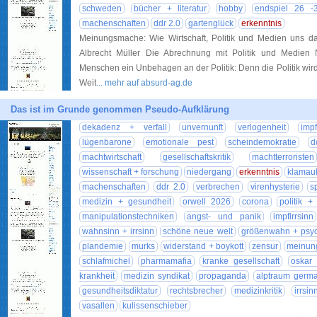
schweden
bücher + literatur
hobby
endspiel 26 -
machenschaften
ddr 2.0
gartenglück
erkenntnis
Meinungsmache: Wie Wirtschaft, Politik und Medien uns
Albrecht Müller Die Abrechnung mit Politik und Medien
Menschen ein Unbehagen an der Politik: Denn die Politik wi
Weit
... mehr auf absurd-ag.de
Das ist im Grunde genommen Pseudo-Aufklärung
dekadenz + verfall
unvernunft
verlogenheit
imp
lügenbarone
emotionale pest
scheindemokratie
d
machtwirtschaft
gesellschaftskritik
machtterroristen
wissenschaft + forschung
niedergang
erkenntnis
klamau
machenschaften
ddr 2.0
verbrechen
virenhysterie
s
medizin + gesundheit
orwell 2026
corona
politik +
manipulationstechniken
angst- und panik
impfirrsinn
wahnsinn + irrsinn
schöne neue welt
größenwahn + psy
plandemie
murks
widerstand + boykott
zensur
meinung
schlafmichel
pharmamafia
kranke gesellschaft
oskar
krankheit
medizin syndikat
propaganda
alptraum germa
gesundheitsdiktatur
rechtsbrecher
medizinkritik
irrsi
vasallen
kulissenschieber