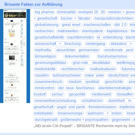
Brisante Fakten zur Aufklärung
big pharma
kriminalität
endspiel 26 -30
medizin + gesu
+ gesellschaft
bücher + literatur
manipulationstechniken
globalisierung
great reset
machenschaften
ddr 2.0
kr
verbrechen
matrixwelten
virenhysterie
kapitalismus
fr
gesellschaftskritik
machtterroristen
ki - entwicklung
klars
wissenschaft + forschung
niedergang
dekadenz + v
impfmafia
absurdistan germanistan
emotionale pest
klimareligion
dokumentation
transhumanismus
gesinnungsdiktatur
grün-rote ökodiktatur
weltkrieg
medizinkritik
rechtsbrecher
mafiastrukturen
futurolo
vasallen
kulissenschieber
oskar unke
deutschland exi
zusammenbruch
medizin syndikat
geschichte
pr
mindcontrol
der neue faschismus
überlebensstrategie
boykott
zensur
geopolitik
medienwelt
biowaffen
innenweltverschmutzung
schlafmichel
dummheit in r
gesellschaft
angst- und panik
fremdeninvasion
impfirrsi
notizkladde
krisenvorsorge
wahnsinn + irrsinn
kran
durchgeknallt
größenwahn + psychopathen
gegenwehr
„AfD ist ein CIA-Projekt'“ – BRISANTE Recherche mym by Si