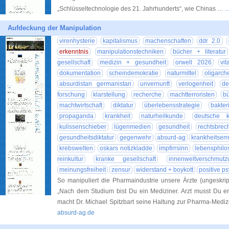
„Schlüsseltechnologie des 21. Jahrhunderts“, wie Chinas …
.
Aufdeckung der Manipulation
virenhysterie
kapitalismus
machenschaften
ddr 2.0
erkenntnis
manipulationstechniken
bücher + literatur
gesellschaft
medizin + gesundheit
orwell 2026
vi
dokumentation
scheindemokratie
naturmittel
oligarch
absurdistan germanistan
unvernunft
verlogenheit
de
forschung
klarstellung
recherche
machtterroristen
bü
machtwirtschaft
diktatur
überlebensstrategie
bakte
propaganda
krankheit
naturheilkunde
deutsche k
kulissenschieber
lügenmedien
gesundheit
rechtsbrec
gesundheitsdiktatur
gegenwehr
absurd-ag
krankheitserr
krebswelten
oskars notizkladde
impfirrsinn
lebensphilo
reinkultur
kranke gesellschaft
innenweltverschmutz
meinungsfreiheit
zensur
widerstand + boykott
positive p
So manipuliert die Pharmaindustrie unsere Ärzte {ungeskrip
„Nach dem Studium bist Du ein Mediziner. Arzt musst Du er
macht Dr. Michael Spitzbart seine Haltung zur Pharma-Medizin
absurd-ag.de