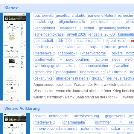
Klartext
bücherwelt
gesellschaftskritik
parteiendiktatur
recherche
entwicklung
oligarchenmafia
emotionale pest
absu
verlogenheit
dekadenz + verfall
gesinnungsdiktatur
scheindemokratie
orwell 2026
endspiel 26 -30
kriminalit
gesellschaft
ddr 2.0
machenschaften
great reset
e
banditen
zensur
widerstand + boykott
kranke gesellscha
medienwelt
geopolitik
krisenvorsorge
oskars noti
größenwahn + psychopathen
schöne neue welt
weltkriegsgefahr akut
kulissenschieber
vasallen
geschichte
propaganda
überschuldung
eu-diktatur
de
oskar unke
überlebensstrategie
diktatur
der neue faschi
Augenzeuge packt aus: Was an der Front wirklich geschieh
Was passiert, wenn ein Journalist nicht nur über Krieg bericht
wirklich stattfindet? Patrik Baab stand an der Front – … Weite
Weitere Aufklärung
oskars notizkladde
altersforschung
gegenwehr
ab
medienwelt
pharmamafia
dummheit in reink
innenweltverschmutzung
naturheilkunde
oskar unke