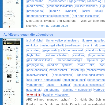
größenwahn + psychopathen
gegenwehr
absurd-ag
medizinkritik
gesundheitsdiktatur
kulissenschieber
lüg
propaganda
medizin syndikat
oskar unke
überlebensstrategie
mindcontrol
der neue faschismus
MindControl, Hypnose und Steuerung – Was wir über Bewus
NuoFlix
... mehr auf absurd-ag.de
Aufklärung gegen die Lügenbolde
schlafmichel
innenweltverschmutzung
kranke gesellsc
reinkultur
meinungsfreiheit
medienwelt
vitamin d
zen
absurd-ag
gegenwehr
schöne neue welt
altersforschun
bigbrother
kulissenschieber
vasallen
lügenmedie
gesundheitsdiktatur
überlebensstrategie
alptraum ger
propaganda
medizin syndikat
oskar unke
nat
parteiendiktatur
wissenschaft + forschung
machtterrorist
machtwirtschaft
dokumentation
gesinnungsdiktatur
absurdistan germanistan
emotionale pest
lügenbarone
verlogenheit
bücher + literatur
manipulationstechniken
gesundheit
big pharma
vitamine + nährstoffe
verbrec
erkenntnis
banditen + halunken
ARD will mich mundtot machen“ – Dr. Nehls über Schmu
Friedrich und Dr. Michael Nehls. Kann Alzheimer verhindert