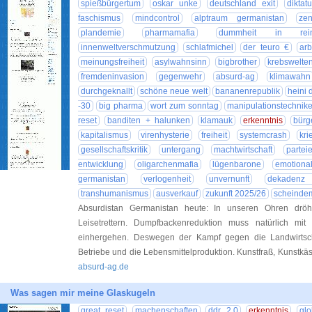
spießbürgertum
oskar unke
deutschland exit
diktatu
faschismus
mindcontrol
alptraum germanistan
zen
plandemie
pharmamafia
dummheit in reink
innenweltverschmutzung
schlafmichel
der teuro €
arb
meinungsfreiheit
asylwahnsinn
bigbrother
krebswelte
fremdeninvasion
gegenwehr
absurd-ag
klimawahn
durchgeknallt
schöne neue welt
bananenrepublik
heini 
-30
big pharma
wort zum sonntag
manipulationstechnik
reset
banditen + halunken
klamauk
erkenntnis
bürg
kapitalismus
virenhysterie
freiheit
systemcrash
kri
gesellschaftskritik
untergang
machtwirtschaft
partei
entwicklung
oligarchenmafia
lügenbarone
emotiona
germanistan
verlogenheit
unvernunft
dekadenz
transhumanismus
ausverkauf
zukunft 2025/26
scheindem
Absurdistan Germanistan heute: In unseren Ohren dröhn
Leisetrettern. Dumpfbackenreduktion muss natürlich mit v
einhergehen. Deswegen der Kampf gegen die Landwirtsch
Betriebe und die Lebensmittelproduktion. Kunstfraß, Kunstkäs
absurd-ag.de
Was sagen mir meine Glaskugeln
great reset
machenschaften
ddr 2.0
erkenntnis
glo