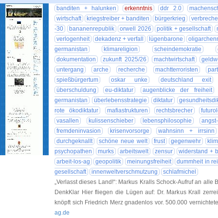
banditen + halunken
erkenntnis
ddr 2.0
machensch
wirtschaft
kriegstreiber + banditen
bürgerkrieg
verbrech
-30
bananenrepublik
orwell 2026
politik + gesellschaft
verlogenheit
dekadenz + verfall
lügenbarone
oligarchen
germanistan
klimareligion
scheindemokratie
dokumentation
zukunft 2025/26
machtwirtschaft
geldw
untergang
arche
recherche
machtterroristen
part
spießbürgertum
oskar unke
deutschland exit
überschuldung
eu-diktatur
augenblicke der freiheit
germanistan
überlebensstrategie
diktatur
gesundheitsdik
rote ökodiktatur
mafiastrukturen
rechtsbrecher
futuro
vasallen
kulissenschieber
lebensphilosophie
angst
fremdeninvasion
krisenvorsorge
wahnsinn + irrsinn
durchgeknallt
schöne neue welt
frust
gegenwehr
kli
psychopathen
murks
arbeitswelt
zensur
widerstand + b
arbeit-los-ag
geopolitik
meinungsfreiheit
dummheit in rei
gesellschaft
innenweltverschmutzung
schlafmichel
„Verlasst dieses Land!“: Markus Kralls Schock-Aufruf an alle
DenkKlar Hier fliegen die Lügen auf: Dr. Markus Krall zerre
knöpft sich Friedrich Merz gnadenlos vor. 500.000 vernichtet
ag.de