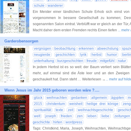
schule
wanderer
Ein Meister einer ländlichen Schule Erhob sich einst von 
vorgenommen In bessere Gesellschaft zu kommen; Des
sogenannten Salon eintrat. Verblüfft war er gleich an der Tür,
Macht daher dem ersten Fremden rechts Einen tiefen
... mehr
Garderobensorgen
vergnügen
beobachtung
erkennen
abwechslung
spazi
neugierde
geschichten
lyrik
herbst
humor
berli
unterhaltung
kurzgeschichten
freude
mitgefühl
natur
In jedem Herbst ist es so weit: der Baum verliert sein Blätte
mehr, auf einmal sind die Äste leer und an den Zweigen 
geschaukelt hat. Dann steht … Weiterlesen →
... mehr auf hi
Wenn Jesus im Jahr 2015 geboren worden wäre ?….
glück
weihnachten
gedanken
allgemein
ägypten
m
2015
christentum
weisheit
heilige drei könige
zeng
spiritualität
texte
zeit
weihnachtsgeschichte
geschic
welt
joseph
frieden
zen
leben
liebe
zeitungen
geschichte
hirten
wordpress
Tags: Christkind, Maria, Joseph, Weihnachten, Weihnachtsge