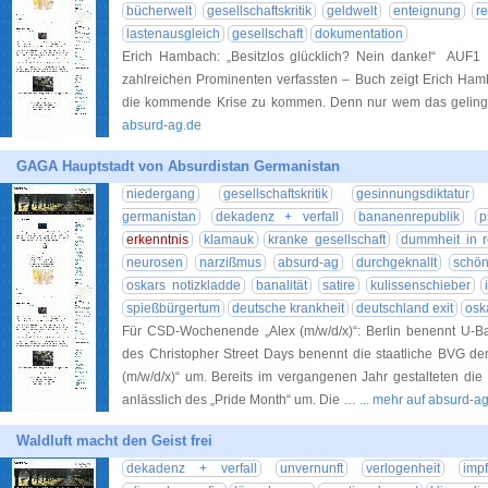
bücherwelt
gesellschaftskritik
geldwelt
enteignung
r
lastenausgleich
gesellschaft
dokumentation
Erich Hambach: „Besitzlos glücklich? Nein danke!“ AUF
zahlreichen Prominenten verfassten – Buch zeigt Erich Ham
die kommende Krise zu kommen. Denn nur wem das geling
absurd-ag.de
GAGA Hauptstadt von Absurdistan Germanistan
niedergang
gesellschaftskritik
gesinnungsdiktatur
germanistan
dekadenz + verfall
bananenrepublik
p
erkenntnis
klamauk
kranke gesellschaft
dummheit in r
neurosen
narzißmus
absurd-ag
durchgeknallt
schö
oskars notizkladde
banalität
satire
kulissenschieber
spießbürgertum
deutsche krankheit
deutschland exit
osk
Für CSD-Wochenende „Alex (m/w/d/x)“: Berlin benennt U-Ba
des Christopher Street Days benennt die staatliche BVG de
(m/w/d/x)“ um. Bereits im vergangenen Jahr gestalteten die
anlässlich des „Pride Month“ um. Die …
... mehr auf absurd-a
Waldluft macht den Geist frei
dekadenz + verfall
unvernunft
verlogenheit
imp