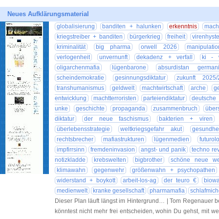
Neues Aufklärungsmaterial
globalisierung
banditen + halunken
erkenntnis
mach
kriegstreiber + banditen
bürgerkrieg
freiheit
virenhyste
kriminalität
big pharma
orwell 2026
manipulatio
verlogenheit
unvernunft
dekadenz + verfall
ki - 
oligarchenmafia
lügenbarone
absurdistan germani
scheindemokratie
gesinnungsdiktatur
zukunft 2025/
transhumanismus
geldwelt
machtwirtschaft
arche
ge
entwicklung
machtterroristen
parteiendiktatur
deutsche 
unke
geschichte
propaganda
zusammenbruch
über
diktatur
der neue faschismus
bakterien + viren
überlebensstrategie
weltkriegsgefahr akut
gesundhei
rechtsbrecher
mafiastrukturen
lügenmedien
futurol
impfirrsinn
fremdeninvasion
angst- und panik
techno rev
notizkladde
krebswelten
bigbrother
schöne neue we
klimawahn
gegenwehr
größenwahn + psychopathen
widerstand + boykott
arbeit-los-ag
der teuro €
biowa
medienwelt
kranke gesellschaft
pharmamafia
schlafmich
Dieser Plan läuft längst im Hintergrund… | Tom Regenauer b
könntest nicht mehr frei entscheiden, wohin Du gehst, mit we