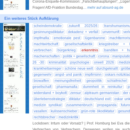
Corona-Enquete-Kommission: „Falschbehauptungen“, „Lügen
Fragen! AfD-Fraktion Bundestag.
... mehr auf absurd-ag.de
Ein weiteres Stück Aufklärung
scheindemokratie
zukunft 2025/26
transhumanism
gesinnungsdiktatur
dekadenz + verfall
unvernunft
verl
impfmafia
emotionale pest
lügenbarone
machtterrori
machtwirtschaft
gesellschaftskritik
kriegstreiber + 
verbrechen
bürgerkrieg
erkenntnis
banditen + ha
machenschaften
politik + gesellschaft
corona
manipulati
26 -30
kriminalität
psychologie
orwell 2026
medizi
krankheitserreger
schöne neue welt
durchgeknallt
größ
gegenwehr
angst- und panik
impfirrsinn
oskars notizkla
biowaffen
meinungsfreiheit
geopolitik
schlafmichel
gesellschaft
pharmamafia
dummheit in reinkultur
p
widerstand + boykott
zensur
alptraum germanistan
der 
überlebensstrategie
diktatur
deutschland exit
oskar un
medizin syndikat
zusammenbruch
propaganda
futur
vasallen
kulissenschieber
grün-rote ökodiktatur
gesundh
rechtsbrecher
medizinkritik
Lockdown: Irrtum oder Vorsatz? | Prof. Homburg bei Eva di
Verbrechen von Verbrechern. Deswegen wollen sie auch