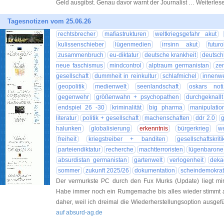
Geld ausgibst. Genau davor warnt der Journalist … Weiterle
Tagesnotizen vom 25.06.26
rechtsbrecher
mafiastrukturen
weltkriegsgefahr akut
kulissenschieber
lügenmedien
irrsinn akut
futur
zusammenbruch
eu-diktatur
deutsche krankheit
deutsch
neue faschismus
mindcontrol
alptraum germanistan
ze
gesellschaft
dummheit in reinkultur
schlafmichel
innenw
geopolitik
medienwelt
seenlandschaft
oskars noti
gegenwehr
größenwahn + psychopathen
durchgeknallt
endspiel 26 -30
kriminalität
big pharma
manipulatio
literatur
politik + gesellschaft
machenschaften
ddr 2.0
g
halunken
globalisierung
erkenntnis
bürgerkrieg
we
freiheit
kriegstreiber + banditen
gesellschaftskriti
parteiendiktatur
recherche
machtterroristen
lügenbarone
absurdistan germanistan
gartenwelt
verlogenheit
deka
sommer
zukunft 2025/26
dokumentation
scheindemokrat
Der vermurkste PC durch den Fux Murks (Update) liegt m
Habe immer noch ein Rumgemache bis alles wieder stimmt 
daher, weil ich dreimal die Wiederherstellungsoption ausgef
auf absurd-ag.de