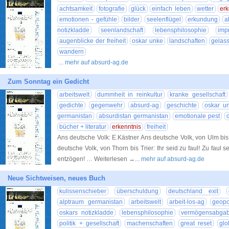
achtsamkeit
fotografie
glück
einfach leben
wetter
erk
emotionen - gefühle
bilder
seelenflügel
erkundung
a
notizkladde
seenlandschaft
lebensphilosophie
imp
augenblicke der freiheit
oskar unke
landschaften
gelass
wandern
... mehr auf absurd-ag.de
Zum Sonntag ein Gedicht
arbeitswelt
dummheit in reinkultur
kranke gesellschaft
gedichte
gegenwehr
absurd-ag
geschichte
oskar u
germanistan
absurdistan germanistan
emotionale pest
bücher + literatur
erkenntnis
freiheit
Ans deutsche Volk: E.Kästner Ans deutsche Volk, von Ulm bis Kie
deutsche Volk, von Thorn bis Trier: Ihr seid zu faul! Zu faul
entzögen! … Weiterlesen →
... mehr auf absurd-ag.de
Neue Sichtweisen, neues Buch
kulissenschieber
überschuldung
deutschland exit
alptraum germanistan
arbeitswelt
arbeit-los-ag
geopol
oskars notizkladde
lebensphilosophie
vermögensabga
politik + gesellschaft
machenschaften
great reset
glo