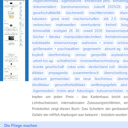
oligarchenmafia
lügenbarone
emotionale pest
klimareli
dokumentation
transhumanismus
zukunft 2025/26
g
gesellschaftskritik
bücherwelt
machtterroristen
klars
halunken
great reset
machenschaften
ddr 2.0
krie
verbrechen
matrixwelten
virenhysterie
freiheit
bürg
kriminalität
endspiel 26 -30
orwell 2026
bananenrepub
bücher + literatur
manipulationstechniken
fremdeninvasi
notizkladde
krisenvorsorge
wahnsinn + irrsinn
schön
größenwahn + psychopathen
gegenwehr
absurd-ag
kl
boykott
überfremdung
zensur
geopolitik
asylwahns
arbeit-los-ag
schlafmichel
innenweltverschmutzung
du
kranke gesellschaft
oskar unke
deutschland exit
deuts
diktatur
propaganda
zusammenbruch
überschuldung
alptraum germanistan
der neue faschismus
überle
ökodiktatur
gesundheitsdiktatur
weltkriegsgefahr akut
lügenmedien
irrsinn akut
futurologie
kulissenschieber
v
Impfen um jeden Preis – das Kartenhaus bricht z
Lehrbuchwissen, internationalen Zulassungsrichtlinien, 
Protokollen zeigt dieses Buch: Das Scheitern der genbasier
Gefahr der mRNA-Impfungen war bekannt – trotzdem wurde
Die Fliege machen