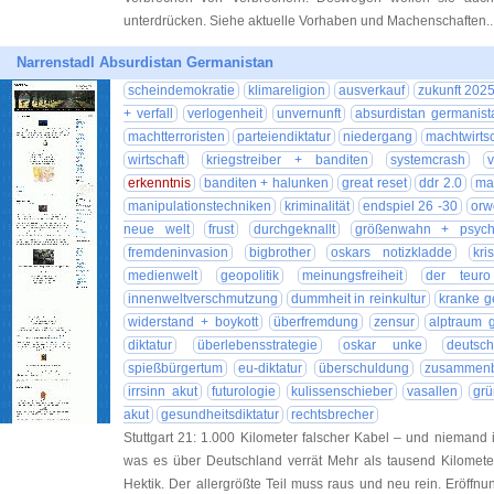
unterdrücken. Siehe aktuelle Vorhaben und Machenschaften.
Narrenstadl Absurdistan Germanistan
scheindemokratie
klimareligion
ausverkauf
zukunft 202
+ verfall
verlogenheit
unvernunft
absurdistan germanist
machtterroristen
parteiendiktatur
niedergang
machtwirtsc
wirtschaft
kriegstreiber + banditen
systemcrash
erkenntnis
banditen + halunken
great reset
ddr 2.0
ma
manipulationstechniken
kriminalität
endspiel 26 -30
orw
neue welt
frust
durchgeknallt
größenwahn + psych
fremdeninvasion
bigbrother
oskars notizkladde
kri
medienwelt
geopolitik
meinungsfreiheit
der teur
innenweltverschmutzung
dummheit in reinkultur
kranke ge
widerstand + boykott
überfremdung
zensur
alptraum 
diktatur
überlebensstrategie
oskar unke
deutsc
spießbürgertum
eu-diktatur
überschuldung
zusammen
irrsinn akut
futurologie
kulissenschieber
vasallen
grü
akut
gesundheitsdiktatur
rechtsbrecher
Stuttgart 21: 1.000 Kilometer falscher Kabel – und niemand
was es über Deutschland verrät Mehr als tausend Kilometer
Hektik. Der allergrößte Teil muss raus und neu rein. Eröff