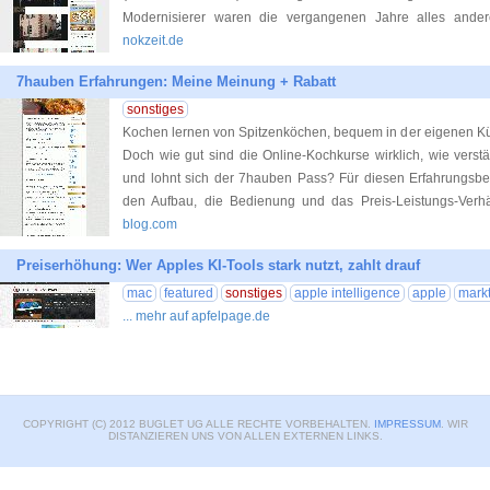
Modernisierer waren die vergangenen Jahre alles ander
nokzeit.de
7hauben Erfahrungen: Meine Meinung + Rabatt
sonstiges
Kochen lernen von Spitzenköchen, bequem in der eigenen Kü
Doch wie gut sind die Online-Kochkurse wirklich, wie verst
und lohnt sich der 7hauben Pass? Für diesen Erfahrungsber
den Aufbau, die Bedienung und das Preis-Leistungs-Verhä
blog.com
Preiserhöhung: Wer Apples KI-Tools stark nutzt, zahlt drauf
mac
featured
sonstiges
apple intelligence
apple
mark
... mehr auf apfelpage.de
COPYRIGHT (C) 2012 BUGLET UG ALLE RECHTE VORBEHALTEN.
IMPRESSUM
. WIR
DISTANZIEREN UNS VON ALLEN EXTERNEN LINKS.