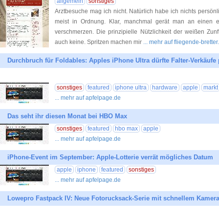
allgemein
sonstiges
Arztbesuche mag ich nicht. Natürlich habe ich nichts persön
meist in Ordnung. Klar, manchmal gerät man an einen ec
verschmerzen. Die prinzipielle Nützlichkeit der weißen Zunft
auch keine. Spritzen machen mir
... mehr auf fliegende-brette
Durchbruch für Foldables: Apples iPhone Ultra dürfte Falter-Verkäufe
sonstiges
featured
iphone ultra
hardware
apple
markt
... mehr auf apfelpage.de
Das seht ihr diesen Monat bei HBO Max
sonstiges
featured
hbo max
apple
... mehr auf apfelpage.de
iPhone-Event im September: Apple-Lotterie verrät mögliches Datum
apple
iphone
featured
sonstiges
... mehr auf apfelpage.de
Lowepro Fastpack IV: Neue Fotorucksack-Serie mit schnellem Kameraz