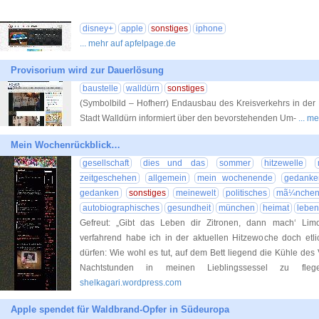
disney+
apple
sonstiges
iphone
... mehr auf apfelpage.de
Provisorium wird zur Dauerlösung
baustelle
walldürn
sonstiges
(Symbolbild – Hofherr) Endausbau des Kreisverkehrs in der
Stadt Walldürn informiert über den bevorstehenden Um-
... m
Mein Wochenrückblick…
gesellschaft
dies und das
sommer
hitzewelle
zeitgeschehen
allgemein
mein wochenende
gedanke
gedanken
sonstiges
meinewelt
politisches
mã¼nche
autobiographisches
gesundheit
münchen
heimat
leben
Gefreut: „Gibt das Leben dir Zitronen, dann mach‘ Li
verfahrend habe ich in der aktuellen Hitzewoche doch etl
dürfen: Wie wohl es tut, auf dem Bett liegend die Kühle des 
Nachtstunden in meinen Lieblingssessel zu fl
shelkagari.wordpress.com
Apple spendet für Waldbrand-Opfer in Südeuropa