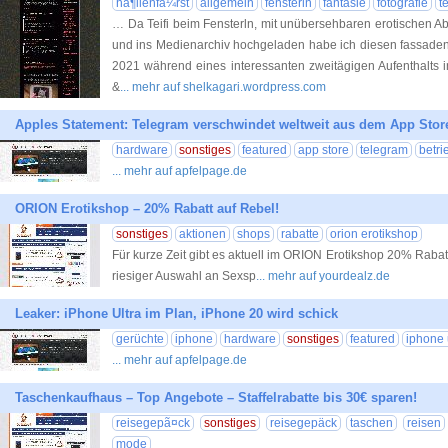
hã¶llenfã¼rst
allgemein
fensterln
fantasie
fotografie
t
… Da Teifi beim Fensterln, mit unübersehbaren erotischen Ab
und ins Medienarchiv hochgeladen habe ich diesen fassaden
2021 während eines interessanten zweitägigen Aufenth
&
... mehr auf shelkagari.wordpress.com
Apples Statement: Telegram verschwindet weltweit aus dem App Stor
hardware
sonstiges
featured
app store
telegram
betr
... mehr auf apfelpage.de
ORION Erotikshop – 20% Rabatt auf Rebel!
sonstiges
aktionen
shops
rabatte
orion erotikshop
Für kurze Zeit gibt es aktuell im ORION Erotikshop 20% Rabat
riesiger Auswahl an Sexsp
... mehr auf yourdealz.de
Leaker: iPhone Ultra im Plan, iPhone 20 wird schick
gerüchte
iphone
hardware
sonstiges
featured
iphone 
... mehr auf apfelpage.de
Taschenkaufhaus – Top Angebote – Staffelrabatte bis 30€ sparen!
reisegepã¤ck
sonstiges
reisegepäck
taschen
reisen
mode