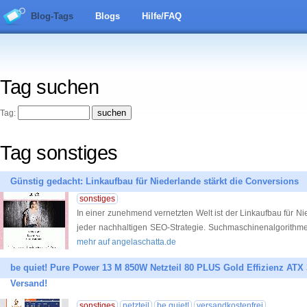
Blog-Tags
Blogs
Hilfe/FAQ
Tag suchen
Tag:
Tag sonstiges
Günstig gedacht: Linkaufbau für Niederlande stärkt die Conversions
sonstiges
In einer zunehmend vernetzten Welt ist der Linkaufbau für 
jeder nachhaltigen SEO-Strategie. Suchmaschinenalgorithme
mehr auf angelaschatta.de
be quiet! Pure Power 13 M 850W Netzteil 80 PLUS Gold Effizienz ATX 3.
Versand!
sonstiges
netzteil
be quiet!
versandkostenfrei