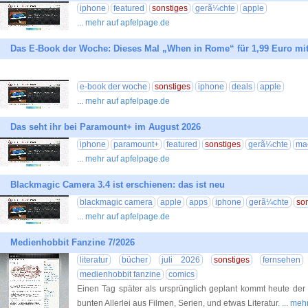
iphone
featured
sonstiges
gerã¼chte
apple
... mehr auf apfelpage.de
Das E-Book der Woche: Dieses Mal „When in Rome“ für 1,99 Euro m
e-book der woche
sonstiges
iphone
deals
apple
... mehr auf apfelpage.de
Das seht ihr bei Paramount+ im August 2026
iphone
paramount+
featured
sonstiges
gerã¼chte
ma
... mehr auf apfelpage.de
Blackmagic Camera 3.4 ist erschienen: das ist neu
blackmagic camera
apple
apps
iphone
gerã¼chte
so
... mehr auf apfelpage.de
Medienhobbit Fanzine 7/2026
literatur
bücher
juli 2026
sonstiges
fernsehen
medienhobbit fanzine
comics
Einen Tag später als ursprünglich geplant kommt heute der 
bunten Allerlei aus Filmen, Serien, und etwas Literatur.
... me