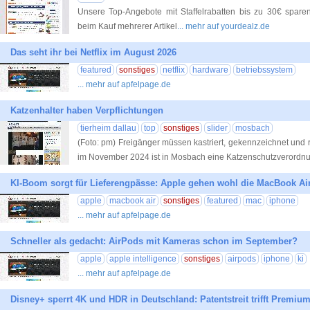
Unsere Top-Angebote mit Staffelrabatten bis zu 30€ sparen! 
beim Kauf mehrerer Artikel
... mehr auf yourdealz.de
Das seht ihr bei Netflix im August 2026
featured
sonstiges
netflix
hardware
betriebssystem
... mehr auf apfelpage.de
Katzenhalter haben Verpflichtungen
tierheim dallau
top
sonstiges
slider
mosbach
(Foto: pm) Freigänger müssen kastriert, gekennzeichnet und r
im November 2024 ist in Mosbach eine Katzenschutzverordn
KI-Boom sorgt für Lieferengpässe: Apple gehen wohl die MacBook Ai
apple
macbook air
sonstiges
featured
mac
iphone
... mehr auf apfelpage.de
Schneller als gedacht: AirPods mit Kameras schon im September?
apple
apple intelligence
sonstiges
airpods
iphone
ki
... mehr auf apfelpage.de
Disney+ sperrt 4K und HDR in Deutschland: Patentstreit trifft Premi