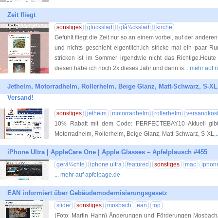
Zeit fliegt
sonstiges
glückstadt
glã¼ckstadt
kirche
Gefühlt fliegt die Zeit nur so an einem vorbei, auf der andere
und nichts geschieht eigentlich.Ich stricke mal ein paar 
stricken ist im Sommer irgendwie nicht das Richtige.Heute
diesen habe ich noch 2x dieses Jahr und dann is
... mehr auf
Jethelm, Motorradhelm, Rollerhelm, Beige Glanz, Matt-Schwarz, S-XL, 
Versand!
sonstiges
jethelm
motorradhelm
rollerhelm
versandkost
10% Rabatt mit dem Code: PERFECTEBAY10 Aktuell gib
Motorradhelm, Rollerhelm, Beige Glanz, Matt-Schwarz, S-XL,
iPhone Ultra | AppleCare One | Apple Glasses – Apfelplausch #455
gerã¼chte
iphone ultra
featured
sonstiges
mac
iphon
... mehr auf apfelpage.de
EAN informiert über Gebäudemodernisierungsgesetz
slider
sonstiges
mosbach
ean
top
(Foto: Martin Hahn) Änderungen und Förderungen Mosbach/