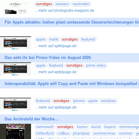
sonstiges
lowepro
neuheiten
... mehr auf photografix-magazin.de
Für Apple attraktiv: Indien plant umfassende Steuererleichterungen 
apple
markt
sonstiges
featured
... mehr auf apfelpage.de
Das seht ihr bei Prime Video im August 2026
apple
featured
sonstiges
prime video
... mehr auf apfelpage.de
Interoperabilität: Apple will Copy and Paste mit Windows kompatibe
featured
sonstiges
iphone
apple
windows
... mehr auf apfelpage.de
Das Archivbild der Woche…
meinewelt
sonstiges
humor
kunst
bayern
erinnerung
höllenfürst
cottbus
phantasie
sommerreise
sommer
g