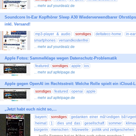
... mehr auf yourdealz.de
Soundcore In-Ear Kopfhörer Sleep A30 Wiederverwendbarer Ohrstöpse
inkl. Versand!
mp3-player & audio
sonstiges
deltatecc-home
in-ea
smartphones
versandkostenfrei
... mehr auf yourdealz.de
Apple Fotos: Sammelklage wegen Datenschutz-Problematik
featured
sonstiges
apple
ios
... mehr auf apfelpage.de
Apple gegen OpenAI im Rechtsstreit: Welche Rolle spielt ein iCloud-
sonstiges
featured
openai
apple
... mehr auf apfelpage.de
„Jetzt habt euch nicht so,…
bayern
sonstiges
gedanken einer mã¼ndigen bã¼rger
heimat
1
dies und das
gesellschaft
sommer
klima
bürgerin
menschen
hitzewelle
politik und zeitgeschehen