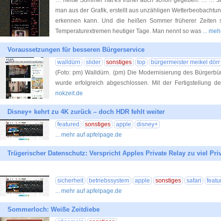
… heiße Sommer hat es früher auch schon gegeben.“… … J
man aus der Grafik, erstellt aus unzähligen Wetterbeobacht
erkennen kann. Und die heißen Sommer früherer Zeiten 
Temperaturextremen heutiger Tage. Man nennt so was
... me
Voraussetzungen für besseren Bürgerservice
walldürn
slider
sonstiges
top
bürgermeister meikel dörr
(Foto: pm) Walldürn. (pm) Die Modernisierung des Bürgerb
wurde erfolgreich abgeschlossen. Mit der Fertigstellung 
nokzeit.de
Disney+ kehrt zu 4K zurück – doch HDR fehlt weiter
featured
sonstiges
apple
disney+
... mehr auf apfelpage.de
Trügerischer Datenschutz: Verspricht Apples Private Relay zu viel Pri
sicherheit
betriebssystem
apple
sonstiges
safari
featu
... mehr auf apfelpage.de
Sommerloch: Weiße Zeitdiebe