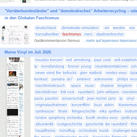
"Verräterbundesländer" und "demokratisches" Arbeiterrecycling – oder
in den Globalen Faschismus
deutschland
demokratie-simulation
wir werden von v
transatlantiker
faschismus
merz
staatsverbrecher
Gastkommentarvon Nereus
... mehr auf lepenseur-lepenseu
Meine Vinyl im Juli 2026
houston-konzert
neil armstrong
paul cook
anti-establis
lp
mondlandung
forever young
neuinterpretationen
joh
never mind the bollocks
glen matlock
rendez-vous
dyl
kontrast
yamaha dx7
ambient
astronomie
philips rec
machtmissbrauch
space music
shadow kingdom
blechblã¤ser
folk rock
raumfahrt
john williams
mondmis
paolo pasolini
wissenschaft
jean-michel jarre
lp
vinyl
originalaufnahmen
konzertfilm
buzz aldrin
klaviermus
synthesizer
finale
filmgeschichte
elka synthex
instru
london symphony orchestra
fourth rendez-vous
synth-po
albumkritik
rockgeschichte
geschichte der raumfahrt
fil
hauptthema
mondflug
orchestrale musik
challenger-kat