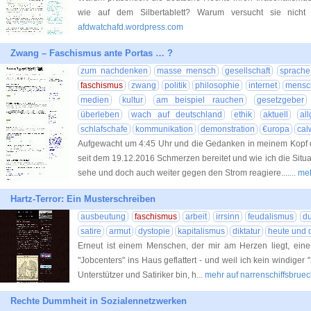
wie auf dem Silbertablett? Warum versucht sie nich
afdwatchafd.wordpress.com
Zwang – Faschismus ante Portas … ?
zum nachdenken
masse mensch
gesellschaft
sprache
faschismus
zwang
politik
philosophie
internet
mensc
medien
kultur
am beispiel rauchen
gesetzgeber
überleben
wach auf deutschland
ethik
aktuell
al
schlafschafe
kommunikation
demonstration
€uropa
cal
Aufgewacht um 4:45 Uhr und die Gedanken in meinem Kopf dr
seit dem 19.12.2016 Schmerzen bereitet und wie ich die Situa
sehe und doch auch weiter gegen den Strom reagiere....
... me
Hartz-Terror: Ein Musterschreiben
ausbeutung
faschismus
arbeit
irrsinn
feudalismus
d
satire
armut
dystopie
kapitalismus
diktatur
heute und 
Erneut ist einem Menschen, der mir am Herzen liegt, eine
"Jobcenters" ins Haus geflattert - und weil ich kein windiger "
Unterstützer und Satiriker bin, h
... mehr auf narrenschiffsbrue
Rechte Dummheit in Sozialennetzwerken