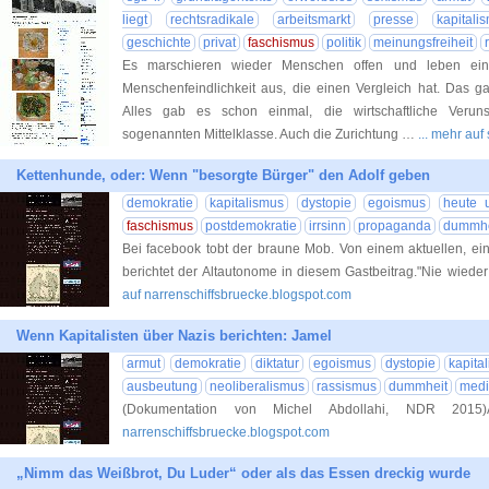
liegt
rechtsradikale
arbeitsmarkt
presse
kapitali
geschichte
privat
faschismus
politik
meinungsfreiheit
Es marschieren wieder Menschen offen und leben ein
Menschenfeindlichkeit aus, die einen Vergleich hat. Das g
Alles gab es schon einmal, die wirtschaftliche Veruns
sogenannten Mittelklasse. Auch die Zurichtung …
... mehr au
Kettenhunde, oder: Wenn "besorgte Bürger" den Adolf geben
demokratie
kapitalismus
dystopie
egoismus
heute 
faschismus
postdemokratie
irrsinn
propaganda
dummhe
Bei facebook tobt der braune Mob. Von einem aktuellen, ei
berichtet der Altautonome in diesem Gastbeitrag."Nie wieder
auf narrenschiffsbruecke.blogspot.com
Wenn Kapitalisten über Nazis berichten: Jamel
armut
demokratie
diktatur
egoismus
dystopie
kapita
ausbeutung
neoliberalismus
rassismus
dummheit
med
(Dokumentation von Michel Abdollahi, NDR 2015)
narrenschiffsbruecke.blogspot.com
„Nimm das Weißbrot, Du Luder“ oder als das Essen dreckig wurde