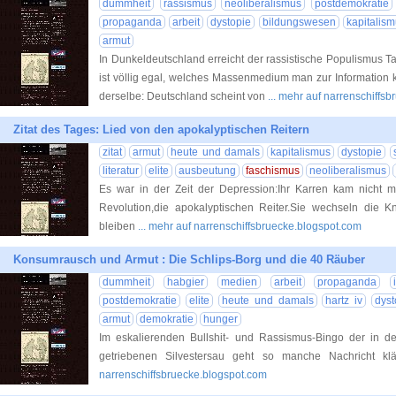
dummheit
rassismus
neoliberalismus
postdemokratie
propaganda
arbeit
dystopie
bildungswesen
kapitalis
armut
In Dunkeldeutschland erreicht der rassistische Populismus Ta
ist völlig egal, welches Massenmedium man zur Information ko
derselbe: Deutschland scheint von
... mehr auf narrenschiffs
Zitat des Tages: Lied von den apokalyptischen Reitern
zitat
armut
heute und damals
kapitalismus
dystopie
literatur
elite
ausbeutung
faschismus
neoliberalismus
Es war in der Zeit der Depression:Ihr Karren kam nicht me
Revolution,die apokalyptischen Reiter.Sie wechseln die 
bleiben
... mehr auf narrenschiffsbruecke.blogspot.com
Konsumrausch und Armut : Die Schlips-Borg und die 40 Räuber
dummheit
habgier
medien
arbeit
propaganda
postdemokratie
elite
heute und damals
hartz iv
dyst
armut
demokratie
hunger
Im eskalierenden Bullshit- und Rassismus-Bingo der in 
getriebenen Silvestersau geht so manche Nachricht kl
narrenschiffsbruecke.blogspot.com