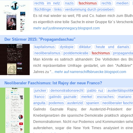
rechts im netz
nazis
faschismus
rechts
medien
flüchtlinge
links
verdummung durch prosieben
Es ist mal wieder so weit, FB und Co. haben mich zum Bluth
es eigentlich eine tolle Sache:In einer Gruppe für´s Versche
mehr auf justinewynnegacy.blogspot.com
Der Stürmer 2015: "Propagandaschau"
kapitalismus
dystopie
diktatur
heute und damals
neoliberalismus
postdemokratie
faschismus
propaganda
Man könnte es satirisch abhandeln: Die Vollidioten des 
nicht repräsentative Umfrage gestartet, um den "Aufklärer" 
Jahres zu "
... mehr auf narrenschiffsbruecke.blogspot.com
Neoliberaler Faschismus: Ist Rajoy der neue Franco?
juncker
demonstrationsrecht
pablo ruz
austeritätspoliti
franco
galindo gaznate
merkel
escraches
mariano 
anguita
podemos
austerizid
spanien
neoliberaler fasch
Galindo Gaznate Rajoy, der Austerizid-Präsident der 
Knebelgesetzen die spanische Demokratie praktisch abgeschaf
Demonstrationen. Nicht nur Podemos und Kommunisten sehe
auferstehen, sogar die New York Times analysiert in eine