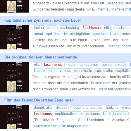
eingesetzt - diese Erkenntnis ist ein alter Hut. Gerade am Bei
wunderbar belegen - man denke nur a
... mehr auf narrenschi
Kapitalistischer Zynismus, nächstes Level
irrsinn
arbeit
ausbeutung
faschismus
elite
rassismus
armut
spd
hartz iv
niedriglöhne
dystopie
kapitalismus
Gestern las ich bei n-tv einen kurzen Text, der mich 
zurückgelassen hat. Dort wird unter anderem
... mehr auf nar
Die großkoalitionären Menschenfreunde
elite
faschismus
medienmanipulation
postdemokratie
flucht
neoliberalismus
demokratie
cdu
satire
kapitali
Die nachfolgende Meldung ist inzwischen zwar bereits elf Tage
bekannt, dass die dort erwähnten "Beschlüsse" der großko
revidiert worden seien. Falls jemand nä
... mehr auf narrensch
Film des Tages: Die letzten Zeuginnen
demokratie
diktatur
heute und damals
hartz iv
dysto
faschismus
neoliberalismus
rassismus
film
dummheit
("Die letzten Zeuginnen. Vom Überleben in Auschwitz
narrenschiffsbruecke.blogspot.com