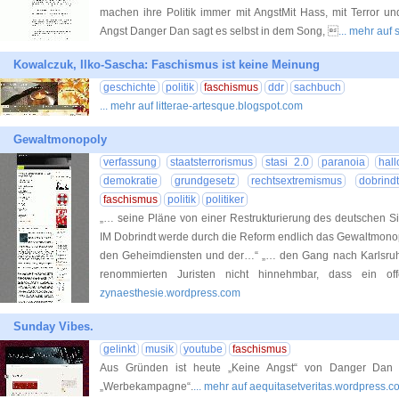
machen ihre Politik immer mit AngstMit Hass, mit Terror u
Angst Danger Dan sagt es selbst in dem Song, 
... mehr auf 
Kowalczuk, Ilko-Sascha: Faschismus ist keine Meinung
geschichte
politik
faschismus
ddr
sachbuch
... mehr auf litterae-artesque.blogspot.com
Gewaltmonopoly
verfassung
staatsterrorismus
stasi 2.0
paranoia
hall
demokratie
grundgesetz
rechtsextremismus
dobrind
faschismus
politik
politiker
„… seine Pläne von einer Restrukturierung des deutschen Si
IM Dobrindt werde durch die Reform endlich das Gewaltmonop
den Geheimdiensten und der…“ „… den Gang nach Karlsruhe 
renommierten Juristen nicht hinnehmbar, dass ein o
zynaesthesie.wordpress.com
Sunday Vibes.
gelinkt
musik
youtube
faschismus
Aus Gründen ist heute „Keine Angst“ von Danger Dan d
„Werbekampagne“.
... mehr auf aequitasetveritas.wordpress.c