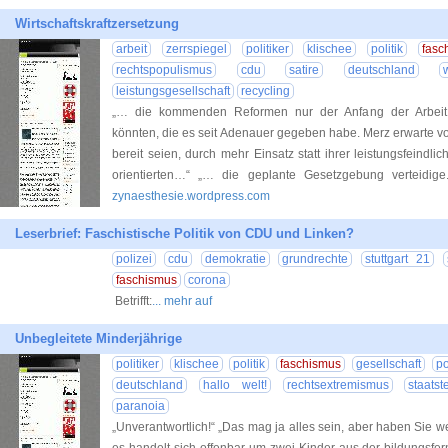
Wirtschaftskraftzersetzung
arbeit
zerrspiegel
politiker
klischee
politik
fasc
rechtspopulismus
cdu
satire
deutschland
leistungsgesellschaft
recycling
„… die kommenden Reformen nur der Anfang der Arbeit 
könnten, die es seit Adenauer gegeben habe. Merz erwarte von
bereit seien, durch mehr Einsatz statt ihrer leistungsfein
orientierten…“ „… die geplante Gesetzgebung verteidi
zynaesthesie.wordpress.com
Leserbrief: Faschistische Politik von CDU und Linken?
polizei
cdu
demokratie
grundrechte
stuttgart 21
faschismus
corona
Betrifft:
... mehr auf
Unbegleitete Minderjährige
politiker
klischee
politik
faschismus
gesellschaft
po
deutschland
hallo welt!
rechtsextremismus
staatst
paranoia
„Unverantwortlich!“ „Das mag ja alles sein, aber haben Sie w