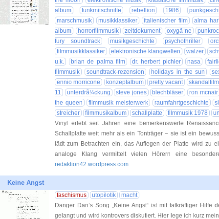
the moon
elektronische musik
klassische filmmusik
cin
album
funkmitschnitte
rebellion
1986
punkgeschi
marschmusik
musikklassiker
italienischer film
alma har
album
horrorfilmmusik
zeitdokument
oxygã¨ne
punkro
fury soundtrack
musikgeschichte
psychothriller
or
filmmusikklassiker
elektronische klangwelten
walzer
sch
u.k.
brian de palma film
dr. herbert pichler
nasa
fair
filmmusik
soundtrack-rezension
holidays in the sun
se
ennio morricone
konzeptalbum
pretty vacant
skandalfilm
11
unterdrã¼ckung
steve jones
blechbläser
ron mcnair
the queen
filmmusik meisterwerk
raumfahrtgeschichte
s
streicher
filmmusikalbum
schallplatte
filmmusik 1978
u
Vinyl erlebt seit Jahren eine bemerkenswerte Renaissance
Schallplatte weit mehr als ein Tonträger – sie ist ein bewu
lädt zum Betrachten ein, das Auflegen der Platte wird zu 
analoge Klang vermittelt vielen Hörern eine besond
redaktion42.wordpress.com
Keine Angst
faschismus
utopilotik
macht
Danger Dan’s Song „Keine Angst“ ist mit tatkräftiger Hilf
gelangt und wird kontrovers diskutiert. Hier lege ich kurz me