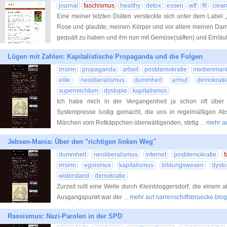
journal
faschismus
healthy
detox
essen
wtf
fit
clea
Eine meiner letzten Diäten versteckte sich unter dem Label „
Rose und glaubte, meinen Körper und vor allem meinen Darm
gequält zu haben und ihn nun mit Gemüse(säften) und Einlä
Lügen mit Zahlen: Kapitalistische Propaganda und die Folgen
irrsinn
propaganda
arbeit
postdemokratie
medienmani
elite
neoliberalismus
dummheit
armut
demokrati
superreichtum
dystopie
kapitalismus
Ich habe mich in der Vergangenheit ja schon oft über
Systempresse lustig gemacht, die uns in regelmäßigen Ab
Märchen vom Rotkäppchen überwältigenden, stetig
... mehr 
Jebsen-Mania: Über den "richtigen linken Weg"
dummheit
neoliberalismus
internet
postdemokratie
irrsinn
egoismus
kapitalismus
bildungswesen
dysto
widerstand
demokratie
Zurzeit rollt eine Welle durch Kleinbloggersdorf, die einem 
Ausgangspunkt war der
... mehr auf narrenschiffsbruecke.blo
Rassismus: Nazi-Parolen in der SPD