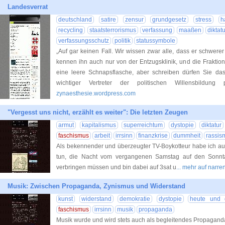
Landesverrat
deutschland
satire
zensur
grundgesetz
stress
h
recycling
staatsterrorismus
verfassung
maaßen
diktat
verfassungsschutz
politik
statussymbole
„Auf gar keinen Fall. Wir wissen zwar alle, dass er schwerer
kennen ihn auch nur von der Entzugsklinik, und die Frakti
eine leere Schnapsflasche, aber schreiben dürfen Sie da
wichtiger Vertreter der politischen Willensbildung 
zynaesthesie.wordpress.com
"Vergesst uns nicht, erzählt es weiter": Die letzten Zeugen
armut
kapitalismus
superreichtum
dystopie
diktatur
faschismus
arbeit
irrsinn
finanzkrise
dummheit
rassis
Als bekennender und überzeugter TV-Boykotteur habe ich aus
tun, die Nacht vom vergangenen Samstag auf den Sonnta
verbringen müssen und bin dabei auf 3sat u
... mehr auf narr
Musik: Zwischen Propaganda, Zynismus und Widerstand
kunst
widerstand
demokratie
dystopie
heute und 
faschismus
irrsinn
musik
propaganda
Musik wurde und wird stets auch als begleitendes Propagand