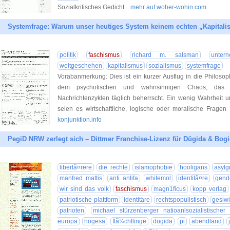
Sozialkritisches Gedicht
... mehr auf woher-wohin.com
Systemfrage: Warum unser heutiges System keinem echten „Kapitali
politik
faschismus
richard m. salsman
unter
weltgeschehen
kapitalismus
sozialismus
systemfrage
Vorabanmerkung: Dies ist ein kurzer Ausflug in die Philos
dem psychotischen und wahnsinnigen Chaos, das 
Nachrichtenzyklen täglich beherrscht. Ein wenig Wahrheit 
seien es wirtschaftliche, logische oder moralische Fragen
konjunktion.info
PegiD NRW zerlegt sich – Dittmer Franchise-Lizenz für Dügida & Bog
libertã¤rere
die rechte
islamophobie
hooligans
asylg
manfred mattis
anti antifa
whitemol
identitã¤re
gend
wir sind das volk
faschismus
magn1ficus
kopp verlag
patriotische plattform
identitäre
rechtspopulistisch
gesiwi
patrioten
michael stürzenberger natioanlsozialistischer
europa
hogesa
flã¼chtlinge
dügida
pi
abendland