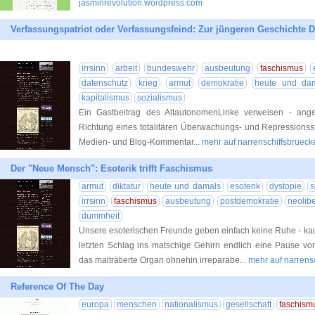
jasminrevolution.wordpress.com
Verfassungspatriot oder Verfassungsfeind: Zur jüngeren Geschichte 
irrsinn
arbeit
bundeswehr
ausbeutung
faschismus
datenschutz
krieg
armut
demokratie
heute und da
kapitalismus
sozialismus
Ein Gastbeitrag des AltautonomenLinke verweisen - anges
Richtung eines totalitären Überwachungs- und Repressionsst
Medien- und Blog-Kommentar
... mehr auf narrenschiffsbruec
Der "Neue Mensch": Esoterik trifft Faschismus
armut
diktatur
heute und damals
esoterik
dystopie
s
irrsinn
faschismus
ausbeutung
postdemokratie
neolib
dummheit
Unsere esoterischen Freunde geben einfach keine Ruhe - kau
letzten Schlag ins matschige Gehirn endlich eine Pause vom
das malträtierte Organ ohnehin irreparabe
... mehr auf narren
Reference Of The Day
europa
menschen
nationalismus
gesellschaft
faschism