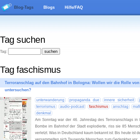
Blog-Tags
Blogs
Hilfe/FAQ
Tag suchen
Tag:
Tag faschismus
Terroranschlag auf den Bahnhof in Bologna: Wollen wir die Rolle von 
untersuchen?
unterwanderung
propaganda due
innere sicherheit
terrorismus
audio-podcast
faschismus
anschlag
maf
denkmal
Am Sonntag war der 46. Jahrestag des Terroranschlags in 
Bombe im Bahnhof der Stadt explodierte, riss sie 85 Mens
verletzt. Was in Deutschland kaum bekannt ist: Bis heute ist de
versammelten sich Tausende Menschen zum Gedenktag vor
.