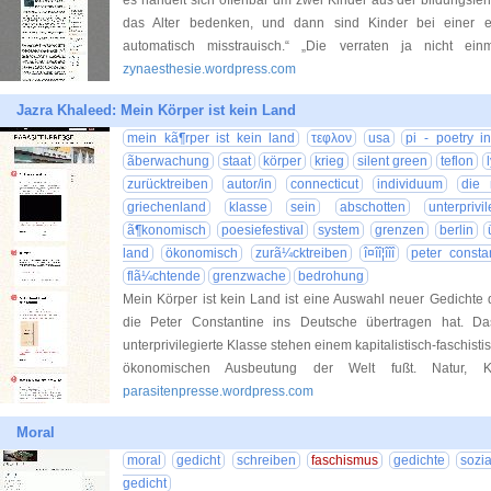
es handelt sich offenbar um zwei Kinder aus der bildungsfern
das Alter bedenken, und dann sind Kinder bei einer e
automatisch misstrauisch.“ „Die verraten ja nicht e
zynaesthesie.wordpress.com
Jazra Khaleed: Mein Körper ist kein Land
mein kã¶rper ist kein land
τεφλον
usa
pi - poetry in
ãberwachung
staat
körper
krieg
silent green
teflon
zurücktreiben
autor/in
connecticut
individuum
die 
griechenland
klasse
sein
abschotten
unterprivil
ã¶konomisch
poesiefestival
system
grenzen
berlin
land
ökonomisch
zurã¼cktreiben
î¤îî¦îîî
peter consta
flã¼chtende
grenzwache
bedrohung
Mein Körper ist kein Land ist eine Auswahl neuer Gedichte 
die Peter Constantine ins Deutsche übertragen hat. Das
unterprivilegierte Klasse stehen einem kapitalistisch-faschis
ökonomischen Ausbeutung der Welt fußt. Natur, 
parasitenpresse.wordpress.com
Moral
moral
gedicht
schreiben
faschismus
gedichte
sozia
gedicht