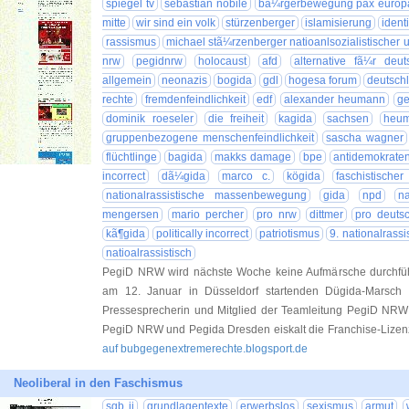
spiegel tv
sebastian nobile
bã¼rgerbewegung pax europ
mitte
wir sind ein volk
stürzenberger
islamisierung
ident
rassismus
michael stã¼rzenberger natioanlsozialistischer 
nrw
pegidnrw
holocaust
afd
alternative fã¼r deut
allgemein
neonazis
bogida
gdl
hogesa forum
deutsch
rechte
fremdenfeindlichkeit
edf
alexander heumann
ge
dominik roeseler
die freiheit
kagida
sachsen
heu
gruppenbezogene menschenfeindlichkeit
sascha wagner
flüchtlinge
bagida
makks damage
bpe
antidemokrate
incorrect
dã¼gida
marco c.
kögida
faschistische
nationalrassistische massenbewegung
gida
npd
na
mengersen
mario percher
pro nrw
dittmer
pro deuts
kã¶gida
politically incorrect
patriotismus
9. nationalras
natioalrassistisch
PegiD NRW wird nächste Woche keine Aufmärsche durchführ
am 12. Januar in Düsseldorf startenden Dügida-Marsch 
Pressesprecherin und Mitglied der Teamleitung PegiD NRW 
PegiD NRW und Pegida Dresden eiskalt die Franchise-Lizen
auf bubgegenextremerechte.blogsport.de
Neoliberal in den Faschismus
sgb ii
grundlagentexte
erwerbslos
sexismus
armut