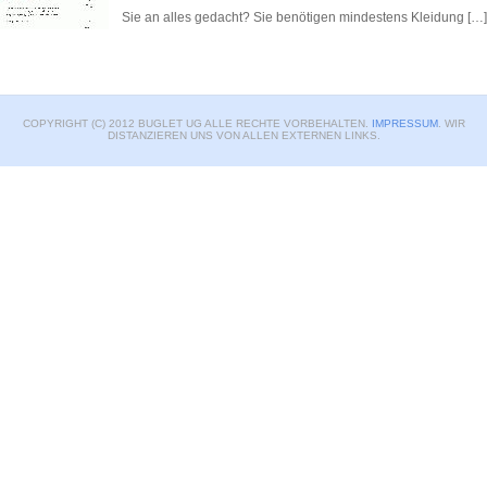
Sie an alles gedacht? Sie benötigen mindestens Kleidung […]
COPYRIGHT (C) 2012 BUGLET UG ALLE RECHTE VORBEHALTEN.
IMPRESSUM
. WIR
DISTANZIEREN UNS VON ALLEN EXTERNEN LINKS.