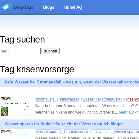
Blog-Tags
Blogs
Hilfe/FAQ
Tag suchen
Tag:
Tag krisenvorsorge
Kein Wasser bei Stromausfall – was tun, wenn der Wasserhahn trocke
stromausfall
trinkwasser
wasser bei stromausfall
krisenv
Kann bei einem Stromausfall auch das Wasser ausfallen? E
betroffen sein kann und wie du richtig vorsorgst.
... mehr auf k
Wasser sparen im Notfall: So reicht der Vorrat deutlich länger
wasser sparen
brauchwasser
trinkwasser
wasser sparen 
Wasser sparen im Notfall: So teilst du deinen Trinkwasservo