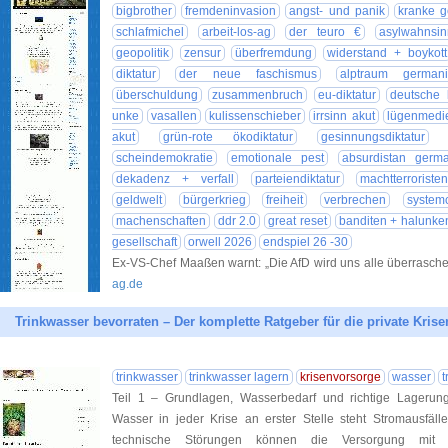
bigbrother
fremdeninvasion
angst- und panik
kranke g
schlafmichel
arbeit-los-ag
der teuro €
asylwahnsi
geopolitik
zensur
überfremdung
widerstand + boykott
diktatur
der neue faschismus
alptraum germani
überschuldung
zusammenbruch
eu-diktatur
deutsche 
unke
vasallen
kulissenschieber
irrsinn akut
lügenmedi
akut
grün-rote ökodiktatur
gesinnungsdiktatur
scheindemokratie
emotionale pest
absurdistan germa
dekadenz + verfall
parteiendiktatur
machtterroristen
geldwelt
bürgerkrieg
freiheit
verbrechen
system
machenschaften
ddr 2.0
great reset
banditen + halunke
gesellschaft
orwell 2026
endspiel 26 -30
Ex-VS-Chef Maaßen warnt: „Die AfD wird uns alle überras
ag.de
Trinkwasser bevorraten – Der komplette Ratgeber für die private Kris
trinkwasser
trinkwasser lagern
krisenvorsorge
wasser
t
Teil 1 – Grundlagen, Wasserbedarf und richtige Lageru
Wasser in jeder Krise an erster Stelle steht Stromausfäll
technische Störungen können die Versorgung mit s