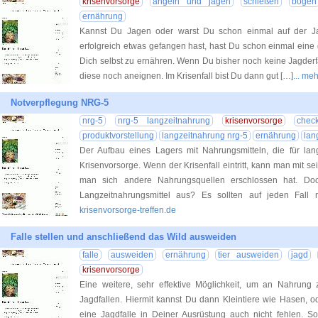
krisenvorsorge
angeln und jagen
schießen
bogen
ernährung
Kannst Du Jagen oder warst Du schon einmal auf der 
erfolgreich etwas gefangen hast, hast Du schon einmal eine
Dich selbst zu ernähren. Wenn Du bisher noch keine Jagderf
diese noch aneignen. Im Krisenfall bist Du dann gut […]
... me
Notverpflegung NRG-5
nrg-5
nrg-5 langzeitnahrung
krisenvorsorge
check
produktvorstellung
langzeitnahrung nrg-5
ernährung
lan
Der Aufbau eines Lagers mit Nahrungsmitteln, die für lang
Krisenvorsorge. Wenn der Krisenfall eintritt, kann man mit se
man sich andere Nahrungsquellen erschlossen hat. D
Langzeitnahrungsmittel aus? Es sollten auf jeden Fall 
krisenvorsorge-treffen.de
Falle stellen und anschließend das Wild ausweiden
falle
ausweiden
ernährung
tier ausweiden
jagd
krisenvorsorge
Eine weitere, sehr effektive Möglichkeit, um an Nahrung 
Jagdfallen. Hiermit kannst Du dann Kleintiere wie Hasen, o
eine Jagdfalle in Deiner Ausrüstung auch nicht fehlen. So