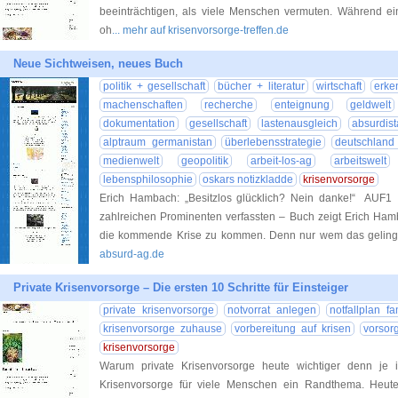
beeinträchtigen, als viele Menschen vermuten. Während e
oh
... mehr auf krisenvorsorge-treffen.de
Neue Sichtweisen, neues Buch
politik + gesellschaft
bücher + literatur
wirtschaft
erke
machenschaften
recherche
enteignung
geldwelt
dokumentation
gesellschaft
lastenausgleich
absurdis
alptraum germanistan
überlebensstrategie
deutschland 
medienwelt
geopolitik
arbeit-los-ag
arbeitswelt
lebensphilosophie
oskars notizkladde
krisenvorsorge
Erich Hambach: „Besitzlos glücklich? Nein danke!“ AUF
zahlreichen Prominenten verfassten – Buch zeigt Erich Ham
die kommende Krise zu kommen. Denn nur wem das geling
absurd-ag.de
Private Krisenvorsorge – Die ersten 10 Schritte für Einsteiger
private krisenvorsorge
notvorrat anlegen
notfallplan fa
krisenvorsorge zuhause
vorbereitung auf krisen
vorsor
krisenvorsorge
Warum private Krisenvorsorge heute wichtiger denn je
Krisenvorsorge für viele Menschen ein Randthema. Heute 