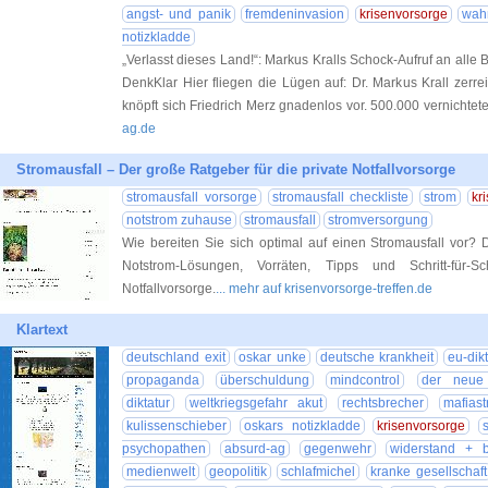
angst- und panik
fremdeninvasion
krisenvorsorge
wahn
notizkladde
„Verlasst dieses Land!“: Markus Kralls Schock-Aufruf an alle
DenkKlar Hier fliegen die Lügen auf: Dr. Markus Krall zerre
knöpft sich Friedrich Merz gnadenlos vor. 500.000 vernichtet
ag.de
Stromausfall – Der große Ratgeber für die private Notfallvorsorge
stromausfall vorsorge
stromausfall checkliste
strom
kr
notstrom zuhause
stromausfall
stromversorgung
Wie bereiten Sie sich optimal auf einen Stromausfall vor? 
Notstrom-Lösungen, Vorräten, Tipps und Schritt-für-Sch
Notfallvorsorge.
... mehr auf krisenvorsorge-treffen.de
Klartext
deutschland exit
oskar unke
deutsche krankheit
eu-dikt
propaganda
überschuldung
mindcontrol
der neue 
diktatur
weltkriegsgefahr akut
rechtsbrecher
mafiast
kulissenschieber
oskars notizkladde
krisenvorsorge
psychopathen
absurd-ag
gegenwehr
widerstand + b
medienwelt
geopolitik
schlafmichel
kranke gesellschaft