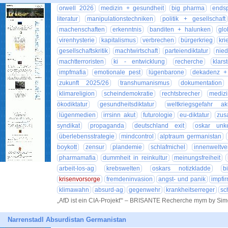
orwell 2026
medizin + gesundheit
big pharma
endsp
literatur
manipulationstechniken
politik + gesellschaft
machenschaften
erkenntnis
banditen + halunken
glo
virenhysterie
kapitalismus
verbrechen
bürgerkrieg
kri
gesellschaftskritik
machtwirtschaft
parteiendiktatur
nie
machtterroristen
ki - entwicklung
recherche
klars
impfmafia
emotionale pest
lügenbarone
dekadenz + 
zukunft 2025/26
transhumanismus
dokumentation
klimareligion
scheindemokratie
rechtsbrecher
medizin
ökodiktatur
gesundheitsdiktatur
weltkriegsgefahr ak
lügenmedien
irrsinn akut
futurologie
eu-diktatur
zus
syndikat
propaganda
deutschland exit
oskar unk
überlebensstrategie
mindcontrol
alptraum germanistan
boykott
zensur
plandemie
schlafmichel
innenweltv
pharmamafia
dummheit in reinkultur
meinungsfreiheit
arbeit-los-ag
krebswelten
oskars notizkladde
b
krisenvorsorge
fremdeninvasion
angst- und panik
impfir
klimawahn
absurd-ag
gegenwehr
krankheitserreger
sc
„AfD ist ein CIA-Projekt'“ – BRISANTE Recherche mym by Si
Narrenstadl Absurdistan Germanistan