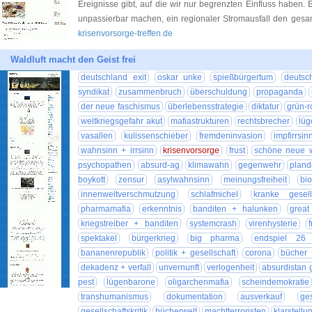
Ereignisse gibt, auf die wir nur begrenzten Einfluss haben
unpassierbar machen, ein regionaler Stromausfall den gesa
krisenvorsorge-treffen.de
Waldluft macht den Geist frei
deutschland exit
oskar unke
spießbürgertum
deutsc
syndikat
zusammenbruch
überschuldung
propaganda
der neue faschismus
überlebensstrategie
diktatur
grün-r
weltkriegsgefahr akut
mafiastrukturen
rechtsbrecher
lü
vasallen
kulissenschieber
fremdeninvasion
impfirrsin
wahnsinn + irrsinn
krisenvorsorge
frust
schöne neue w
psychopathen
absurd-ag
klimawahn
gegenwehr
plan
boykott
zensur
asylwahnsinn
meinungsfreiheit
bi
innenweltverschmutzung
schlafmichel
kranke gesell
pharmamafia
erkenntnis
banditen + halunken
great
kriegstreiber + banditen
systemcrash
virenhysterie
f
spektakel
bürgerkrieg
big pharma
endspiel 26
bananenrepublik
politik + gesellschaft
corona
bücher +
dekadenz + verfall
unvernunft
verlogenheit
absurdistan 
pest
lügenbarone
oligarchenmafia
scheindemokratie
transhumanismus
dokumentation
ausverkauf
ges
gesellschaftskritik
bücherwelt
machtterroristen
klarstellu