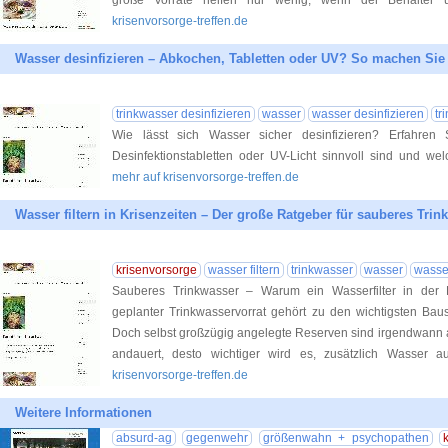
große Vorräte helfen nur wenig, wenn der Behälter u
krisenvorsorge-treffen.de
Wasser desinfizieren – Abkochen, Tabletten oder UV? So machen Sie 
trinkwasser desinfizieren
wasser
wasser desinfizieren
tr
Wie lässt sich Wasser sicher desinfizieren? Erfahren 
Desinfektionstabletten oder UV-Licht sinnvoll sind und wel
mehr auf krisenvorsorge-treffen.de
Wasser filtern in Krisenzeiten – Der große Ratgeber für sauberes Trin
krisenvorsorge
wasser filtern
trinkwasser
wasser
wasser
Sauberes Trinkwasser – Warum ein Wasserfilter in der Kr
geplanter Trinkwasservorrat gehört zu den wichtigsten Baus
Doch selbst großzügig angelegte Reserven sind irgendwann a
andauert, desto wichtiger wird es, zusätzlich Wasser
krisenvorsorge-treffen.de
Weitere Informationen
absurd-ag
gegenwehr
größenwahn + psychopathen