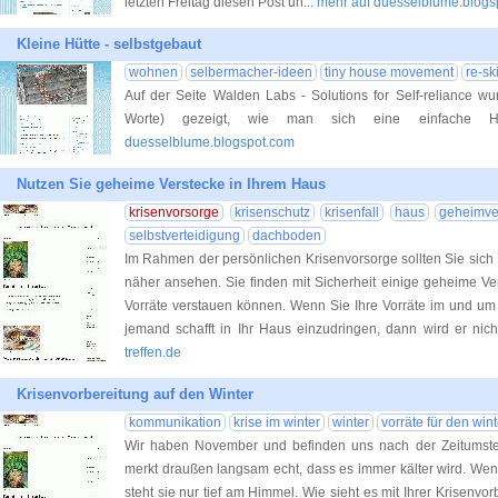
letzten Freitag diesen Post un
... mehr auf duesselblume.blog
Kleine Hütte - selbstgebaut
wohnen
selbermacher-ideen
tiny house movement
re-ski
Auf der Seite Walden Labs - Solutions for Self-reliance w
Worte) gezeigt, wie man sich eine einfache Hü
duesselblume.blogspot.com
Nutzen Sie geheime Verstecke in Ihrem Haus
krisenvorsorge
krisenschutz
krisenfall
haus
geheimve
selbstverteidigung
dachboden
Im Rahmen der persönlichen Krisenvorsorge sollten Sie sich 
näher ansehen. Sie finden mit Sicherheit einige geheime Ve
Vorräte verstauen können. Wenn Sie Ihre Vorräte im und um
jemand schafft in Ihr Haus einzudringen, dann wird er nicht
treffen.de
Krisenvorbereitung auf den Winter
kommunikation
krise im winter
winter
vorräte für den wint
Wir haben November und befinden uns nach der Zeitumstel
merkt draußen langsam echt, dass es immer kälter wird. We
steht sie nur tief am Himmel. Wie sieht es mit Ihrer Krisenv