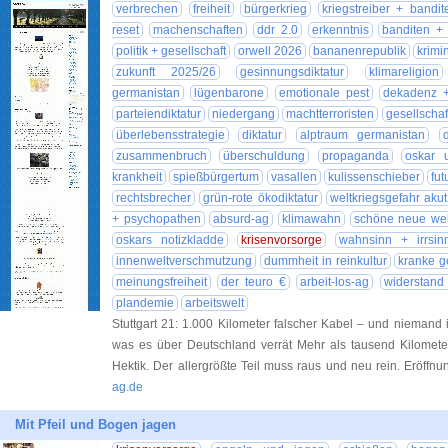
verbrechen
freiheit
bürgerkrieg
kriegstreiber + bandit
reset
machenschaften
ddr 2.0
erkenntnis
banditen +
politik + gesellschaft
orwell 2026
bananenrepublik
krimin
zukunft 2025/26
gesinnungsdiktatur
klimareligion
germanistan
lügenbarone
emotionale pest
dekadenz +
parteiendiktatur
niedergang
machtterroristen
gesellschaft
überlebensstrategie
diktatur
alptraum germanistan
zusammenbruch
überschuldung
propaganda
oskar 
krankheit
spießbürgertum
vasallen
kulissenschieber
fut
rechtsbrecher
grün-rote ökodiktatur
weltkriegsgefahr akut
+ psychopathen
absurd-ag
klimawahn
schöne neue wel
oskars notizkladde
krisenvorsorge
wahnsinn + irrsin
innenweltverschmutzung
dummheit in reinkultur
kranke g
meinungsfreiheit
der teuro €
arbeit-los-ag
widerstand
plandemie
arbeitswelt
Stuttgart 21: 1.000 Kilometer falscher Kabel – und niemand
was es über Deutschland verrät Mehr als tausend Kilometer
Hektik. Der allergrößte Teil muss raus und neu rein. Eröff
ag.de
Mit Pfeil und Bogen jagen