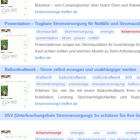
Blackout – vom Campingkocher über Dutch Oven und Rakete
krisenvorsorge-treffen.de
Powerstation – Tragbare Stromversorgung für Notfälle und Stromausf
stromausfall
stromversorgung
energie
krisenvors
powerstation
strom
power
notfall
Powerstationen sorgen bei Stromausfällen für zuverlässige En
Kauf achten sollten und welches Modell zu Ihren Anforderung
treffen.de
Balkonkraftwerk – Strom selbst erzeugen und unabhängiger werden
kraftwerk
balkonkraftwerk
balkonkraftwerk 600 wa
stromversorgung
solaranlage
energieversorgung
balkon
Erfahren Sie, wie Sie mit einem Balkonkraftwerk Ihren 
Installation, Leistung, Speichermöglichkeiten und Nutz
krisenvorsorge-treffen.de
USV (Unterbrechungsfreie Stromversorgung): So schützen Sie Ihre Ge
krisenvorsorge
energie
usv router
energie
stromversorgung
ups
stromversorgung
usv stromausfall