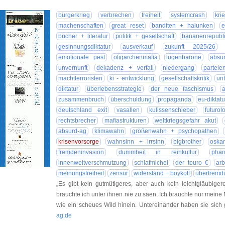
bürgerkrieg
verbrechen
freiheit
systemcrash
kri
machenschaften
great reset
banditen + halunken
e
bücher + literatur
politik + gesellschaft
bananenrepubl
gesinnungsdiktatur
ausverkauf
zukunft 2025/26
emotionale pest
oligarchenmafia
lügenbarone
absu
unvernunft
dekadenz + verfall
niedergang
parteien
machtterroristen
ki - entwicklung
gesellschaftskritik
un
diktatur
überlebensstrategie
der neue faschismus
zusammenbruch
überschuldung
propaganda
eu-diktatu
deutschland exit
vasallen
kulissenschieber
futurol
rechtsbrecher
mafiastrukturen
weltkriegsgefahr akut
absurd-ag
klimawahn
größenwahn + psychopathen
krisenvorsorge
wahnsinn + irrsinn
bigbrother
oskar
fremdeninvasion
dummheit in reinkultur
phar
innenweltverschmutzung
schlafmichel
der teuro €
arb
meinungsfreiheit
zensur
widerstand + boykott
überfremd
„Es gibt kein gutmütigeres, aber auch kein leichtgläubiger
brauchte ich unter ihnen nie zu säen. Ich brauchte nur meine
wie ein scheues Wild hinein. Untereinander haben sie sic
ag.de