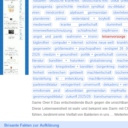
vasallen
deutsche krankheit
deutschland exit
oskar unk
propaganda
geschichte
medizin syndikat
eu-diktatur
viren
mindcontrol
alptraum germanistan
überleben
plandemie
zensur
widerstand + boykott
meinung
medienwelt
kranke gesellschaft
dummheit 
innenweltverschmutzung
schlafmichel
impfirrsinn
fr
angst- und panik
wahnsinn + irrsinn
krisenvorsorge
bigbrother
computer + internet
schöne neue welt
krankh
gegenwehr
größenwahn + psychopathen
endspiel 26 -
2026
medizin + gesundheit
politik + gesellschaft
corona
literatur
banditen + halunken
globalisierung
machen
systemcrash
kriegstreiber + banditen
bürgerkrieg
matrix
freiheit
verbrechen
geldwelt
machtwirtschaft
bücherw
klarstellung
ki - entwicklung
machtterroristen
niede
parteiendiktatur
verlogenheit
unvernunft
dekadenz + verf
emotionale pest
absurdistan germanistan
impfmafia
gesinnungsdiktatur
zukunft 2025/26
transhumanismus
d
Game Over II Das entscheidende Buch gegen die unsichtbare
Diese Lebensweisheit ist wahr und bekannt wie Darm mit Ch
fühlen, bestimmt eine Vielfalt von Bakterien in uns … Weiterl
Brisante Fakten zur Aufklärung