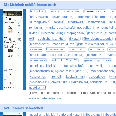
Die Mehrheit schläft immer noch
bigbrother
oskars notizkladde
krisenvorsorge
tec
größenwahn + psychopathen
gegenwehr
absurd-ag
k
durchgeknallt
zensur
arbeitswelt
schlafmichel
inne
reinkultur
kranke gesellschaft
geopolitik
meinungsfreihe
diktatur
überschuldung
propaganda
geschichte
zusam
exit
deutsche krankheit
diktatur
überlebensstrategie
rechtsbrecher
mafiastrukturen
grün-rote ökodiktatur
welt
vasallen
lügenmedien
irrsinn akut
futurologie
absu
emotionale pest
oligarchenmafia
dekadenz + verfal
ausverkauf
zukunft 2025/26
gesinnungsdiktatur
gesellschaftskritik
machtwirtschaft
geldwelt
parte
machtterroristen
great reset
ddr 2.0
machenschaften
verbrechen
freiheit
kapitalismus
bürgerkrieg
wirt
systemcrash
orwell 2026
kriminalität
endspiel 26 -30
gesellschaft
„Es wird diesen Herbst passieren!“ – Ernst Wolff enthüllt alles
mehr auf absurd-ag.de
Der Sommer schwächelt
gesellschaftskritik
parteiendiktatur
niedergang
absurdi