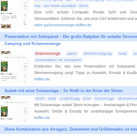
nas
usv home assistant
strom
Eine USV schützt Computer, Router, NAS und Smart
Stromausfällen. Erfahren Sie, wie eine USV funktioniert und w
mehr auf krisenvorsorge-treffen.de
Powerstation mit Solarpanel – Der große Ratgeber für autarke Stromv
Camping und Krisenvorsorge
krisenvorsorge
panel
stromversorgung
solar
p
powerstation mit solarpanel
Entdecken Sie, wie eine Powerstation mit Solarpanel 
Stromversorgung sorgt. Tipps zu Auswahl, Einsatz & Kaufb
treffen.de
Autark mit einer Solaranlage – So fließt in der Krise der Strom
strom
solar
unabhängig
krise
solaranlage
stromverso
Mit Solaranlage autark Strom erzeugen – Inselanlagen & Photo
Auswahl, Größe & Einsatz für unabhängige Energieverso
treffen.de
Diese Kombination aus Arroganz, Dummheit und Größenwahn ist einm