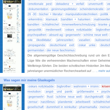
emotionale pest
dekadenz + verfall
unvernunft
ve
dokumentation
gesinnungsdiktatur
scheindemokratie
or
26 -30
bücher + literatur
manipulationstechniken
politik
erkenntnis
klamauk
banditen + halunken
matrixwelte
banditen
schlafmichel
innenweltverschmutzung
kranke g
geopolitik
medienwelt
oskars notizkladde
bigbrother
psychopathen
absurd-ag
gegenwehr
schöne neue welt
rote ökodiktatur
jahreszeiten
vasallen
kulissensc
propaganda
deutschland exit
oskar unke
deutsc
germanistan
der neue faschismus
Die allgemeingültige Geschichtsschreibung rund um den Ers
Lüge Wie die verheerenden Machenschaften einer Geheimen
Weltkriegs führten. Die beiden schottischen Historiker Jim M
jahrelanger unermüdlicher Recherchearbeit auf …
... mehr a
Was sagen mir meine Glaskugeln
oskars notizkladde
bigbrother
wahnsinn + irrsinn
krise
revolution
angst- und panik
größenwahn + psycho
gegenwehr
frust
schöne neue welt
durchgeknallt
üb
zensur
narzißmus
plandemie
arbeitswelt
schlafmiche
gesellschaft
dummheit in reinkultur
pharmamafia
meinung