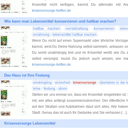
Krisenfall nicht verfügen, kannst Du alternativ mit A
krisenvorsorge-treffen.de
Wie kann man Lebensmittel konservieren und haltbar machen?
haltbar machen
vorratshaltung
konservieren
leben
ernährung
lebensmittel haltbar machen
Wenn Du nicht auf einen Supermarkt oder ähnliche Vorzüge 
kannst, wirst Du Deine Nahrung selbst sammeln, anbauen ode
Du somit unabhängig bist und im Krisenfall weißt, wie D
selbst versorgst, musst Du jedoch auch wissen, wie ma
krisenvorsorge-treffen.de
Das Haus ist Ihre Festung
eindringling
sicherheit
krisenvorsorge
überleben in der k
krise
festung
strom
Stellen wir uns einmal vor, dass ein Krisenfall eingetreten is
mit, wie alles anfängt zusammenzubrechen. Der öffentliche
auf den Straßen und Autobahnen staut sich alles. Alle hab
Stadt. Genau das ist auch Ihr Gedanke und Sie verlassen […]
Krisenvorsorge Lebensmittel