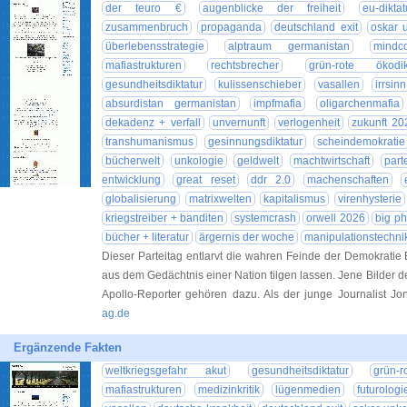
der teuro €
augenblicke der freiheit
eu-diktat
zusammenbruch
propaganda
deutschland exit
oskar 
überlebensstrategie
alptraum germanistan
mindco
mafiastrukturen
rechtsbrecher
grün-rote ökodik
gesundheitsdiktatur
kulissenschieber
vasallen
irrsin
absurdistan germanistan
impfmafia
oligarchenmafia
dekadenz + verfall
unvernunft
verlogenheit
zukunft 20
transhumanismus
gesinnungsdiktatur
scheindemokratie
bücherwelt
unkologie
geldwelt
machtwirtschaft
part
entwicklung
great reset
ddr 2.0
machenschaften
globalisierung
matrixwelten
kapitalismus
virenhysterie
kriegstreiber + banditen
systemcrash
orwell 2026
big p
bücher + literatur
ärgernis der woche
manipulationstechni
Dieser Parteitag entlarvt die wahren Feinde der Demokratie Es 
aus dem Gedächtnis einer Nation tilgen lassen. Jene Bilder d
Apollo-Reporter gehören dazu. Als der junge Journalist Jo
ag.de
Ergänzende Fakten
weltkriegsgefahr akut
gesundheitsdiktatur
grün-
mafiastrukturen
medizinkritik
lügenmedien
futurologi