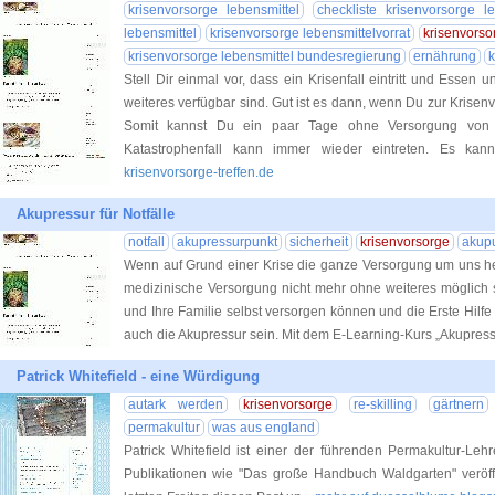
krisenvorsorge lebensmittel
checkliste krisenvorsorge le
lebensmittel
krisenvorsorge lebensmittelvorrat
krisenvorso
krisenvorsorge lebensmittel bundesregierung
ernährung
k
Stell Dir einmal vor, dass ein Krisenfall eintritt und Essen 
weiteres verfügbar sind. Gut ist es dann, wenn Du zur Krisenv
Somit kannst Du ein paar Tage ohne Versorgung von 
Katastrophenfall kann immer wieder eintreten. Es ka
krisenvorsorge-treffen.de
Akupressur für Notfälle
notfall
akupressurpunkt
sicherheit
krisenvorsorge
akup
Wenn auf Grund einer Krise die ganze Versorgung um uns h
medizinische Versorgung nicht mehr ohne weiteres möglich s
und Ihre Familie selbst versorgen können und die Erste Hilfe 
auch die Akupressur sein. Mit dem E-Learning-Kurs „Akupres
Patrick Whitefield - eine Würdigung
autark werden
krisenvorsorge
re-skilling
gärtnern
permakultur
was aus england
Patrick Whitefield ist einer der führenden Permakultur-Le
Publikationen wie "Das große Handbuch Waldgarten" veröffe