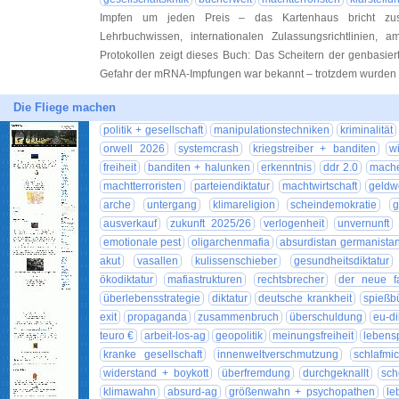
Impfen um jeden Preis – das Kartenhaus bricht z
Lehrbuchwissen, internationalen Zulassungsrichtlinien, 
Protokollen zeigt dieses Buch: Das Scheitern der genbasier
Gefahr der mRNA-Impfungen war bekannt – trotzdem wurde
Die Fliege machen
politik + gesellschaft
manipulationstechniken
kriminalität
orwell 2026
systemcrash
kriegstreiber + banditen
wi
freiheit
banditen + halunken
erkenntnis
ddr 2.0
mache
machtterroristen
parteiendiktatur
machtwirtschaft
geldw
arche
untergang
klimareligion
scheindemokratie
g
ausverkauf
zukunft 2025/26
verlogenheit
unvernunft
emotionale pest
oligarchenmafia
absurdistan germanista
akut
vasallen
kulissenschieber
gesundheitsdiktatur
ökodiktatur
mafiastrukturen
rechtsbrecher
der neue f
überlebensstrategie
diktatur
deutsche krankheit
spießb
exit
propaganda
zusammenbruch
überschuldung
eu-di
teuro €
arbeit-los-ag
geopolitik
meinungsfreiheit
lebens
kranke gesellschaft
innenweltverschmutzung
schlafmic
widerstand + boykott
überfremdung
durchgeknallt
sch
klimawahn
absurd-ag
größenwahn + psychopathen
le