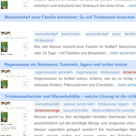
mehrfach und reduzierst den Verbrauch bei einer Krise.
... me
Wasserbedarf einer Familie berechnen: So viel Trinkwasser brauchen 
wasserbedarf berechnen
wasserbedarf einer familie
trinkwasser
Wie viel Wasser braucht eine Familie im Notfall? Berechnen
oder 10 Tage – mit Tabellen und Beispielen.
... mehr auf krise
Regenwasser als Notreserve: Sammeln, lagern und sicher nutzen
regenwasser sammeln
regenwasser
trinkwasser
krisenv
Regenwasser im Notfall nutzen: Erfahre, wie du es richtig 
inklusive Risiken, Filtersystemen und Checkliste.
... mehr auf 
Trinkwasserkanister und Wasserbehälter – welche Lösung ist die rich
wasserkanister
wasser bevorraten
trinkwasser lagern
tr
krisenvorsorge
wasserbehälter
lebensmittelechte kanister
Wasser gehört zu den wichtigsten Vorräten überhaupt. Doch
ausschließlich auf die benötigte Menge und vergessen eine 
Wasser eigentlich gelagert werden? Ein hochwertiger Wasse