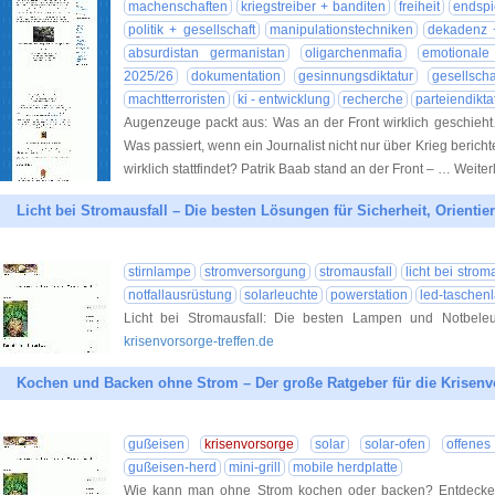
machenschaften
kriegstreiber + banditen
freiheit
endspi
politik + gesellschaft
manipulationstechniken
dekadenz +
absurdistan germanistan
oligarchenmafia
emotionale
2025/26
dokumentation
gesinnungsdiktatur
gesellschaf
machtterroristen
ki - entwicklung
recherche
parteiendikta
Augenzeuge packt aus: Was an der Front wirklich geschieh
Was passiert, wenn ein Journalist nicht nur über Krieg bericht
wirklich stattfindet? Patrik Baab stand an der Front – … Weite
Licht bei Stromausfall – Die besten Lösungen für Sicherheit, Orienti
stirnlampe
stromversorgung
stromausfall
licht bei strom
notfallausrüstung
solarleuchte
powerstation
led-taschen
Licht bei Stromausfall: Die besten Lampen und Notbele
krisenvorsorge-treffen.de
Kochen und Backen ohne Strom – Der große Ratgeber für die Krisenv
gußeisen
krisenvorsorge
solar
solar-ofen
offenes
gußeisen-herd
mini-grill
mobile herdplatte
Wie kann man ohne Strom kochen oder backen? Entdecken