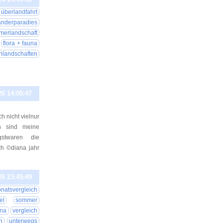
überlandfahrt
nderparadies
merlandschaft
flora + fauna
nlandschaften
26 14:00:47
 nicht vielnur
en sind meine
stwaren die
ch ©diana jahr
26 23:45:49
natsvergleich
el
sommer
una
vergleich
n
unterwegs