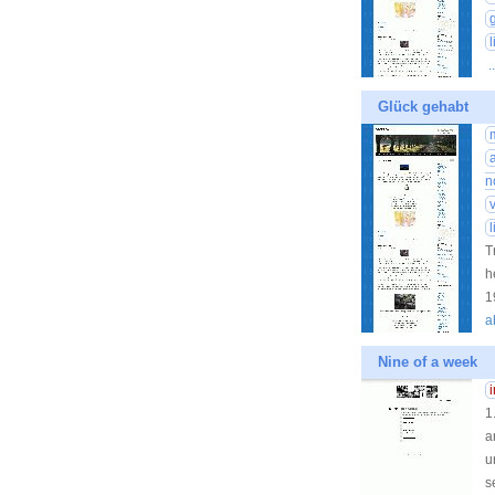
.
Glück gehabt
n
T
h
1
a
Nine of a week
1
a
u
s