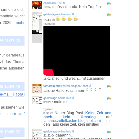
chilihead77.de
nüscht. nada. Kein Tropfen
19:54:17
harmonie dich
geldanlage-online.info
wandtdie wucht
15:43:18
hr 2026
... mehr
16:06:00
26 11:27:26
 nur geradeaus
etzt das Thema
Küche ausleben
so, und wech... n8 zusammen...
18:02:57
26 15:04:48
tamaroszettelkasten.blogspot.com
Hallo zusammen
13:57:40
e-m1 iii
flora
geldanlage-online.info
moin moin
5:15:17
e aussehen wie
System
Neuer Blog-Post:
Keine Zeit und
.
... mehr auf
0:08:22
noch kein Umstieg
auf
tamaroszettelkasten.blogspot.com
mit
den Tags keine zeit, kein umstieg
26 10:08:07
geldanlage-online.info
gääähhn...
21:22:04