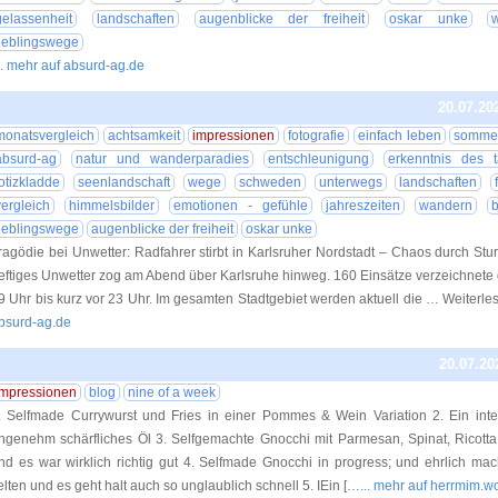
gelassenheit
landschaften
augenblicke der freiheit
oskar unke
lieblingswege
.. mehr auf absurd-ag.de
20.07.20
monatsvergleich
achtsamkeit
impressionen
fotografie
einfach leben
somme
absurd-ag
natur und wanderparadies
entschleunigung
erkenntnis des 
otizkladde
seenlandschaft
wege
schweden
unterwegs
landschaften
vergleich
himmelsbilder
emotionen - gefühle
jahreszeiten
wandern
b
lieblingswege
augenblicke der freiheit
oskar unke
ragödie bei Unwetter: Radfahrer stirbt in Karlsruher Nordstadt – Chaos durch St
eftiges Unwetter zog am Abend über Karlsruhe hinweg. 160 Einsätze verzeichnete 
9 Uhr bis kurz vor 23 Uhr. Im gesamten Stadtgebiet werden aktuell die … Weiterl
bsurd-ag.de
20.07.20
impressionen
blog
nine of a week
. Selfmade Currywurst und Fries in einer Pommes & Wein Variation 2. Ein int
ngenehm schärfliches Öl 3. Selfgemachte Gnocchi mit Parmesan, Spinat, Ricott
nd es war wirklich richtig gut 4. Selfmade Gnocchi in progress; und ehrlich mac
elten und es geht halt auch so unglaublich schnell 5. IEin […
... mehr auf herrmim.