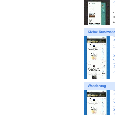
u
u
k
s
Kleine Rundwan
u
l
d
Wanderung
l