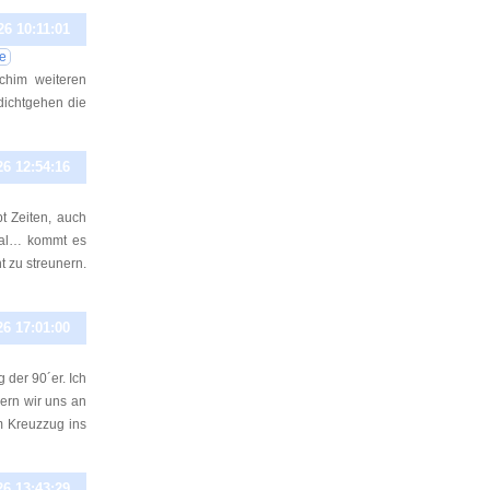
26 10:11:01
e
ichim weiteren
dichtgehen die
26 12:54:16
t Zeiten, auch
nmal… kommt es
t zu streunern.
26 17:01:00
 der 90´er. Ich
ern wir uns an
m Kreuzzug ins
26 13:43:29