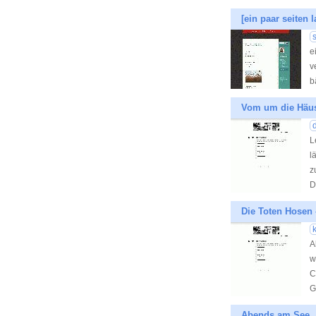
[ein paar seiten 
e
v
b
Vom um die Häus
L
l
z
D
Die Toten Hosen 
A
w
C
G
Abends am See