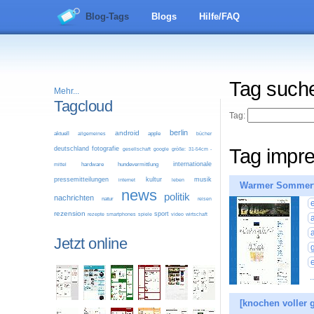
Blog-Tags
Blogs
Hilfe/FAQ
Tag such
Mehr...
Tagcloud
Tag:
berlin
android
aktuell
allgemeines
apple
bücher
deutschland
fotografie
Tag impr
google
größe: 31-54cm -
gesellschaft
internationale
mittel
hardware
hundevermittlung
pressemitteilungen
kultur
musik
leben
internet
Warmer Sommer
news
politik
nachrichten
natur
reisen
rezension
sport
video
wirtschaft
rezepte
smartphones
spiele
Jetzt online
.
[knochen voller 