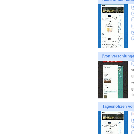
[von verschlunge
v
u
w
g
2
Tagesnotizen vo