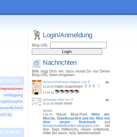
Login/Anmeldung
Blog-URL:
Nachrichten
Bitte logg Dich ein, dazu musst Du nur Deine
Blog-URL oben eingeben.
26 23:51:53
tamaroszettelkasten.blogspot.com
Hallo zusammen
13:45:03
impressionen
17:44:42
müßiggang
geldanlage-online.info
nsphilosophie
moin moin
10:10:35
wesentlichkeit
System
urd-ag
Neuer Blog-Post:
Mitte der
2:00:25
Woche, Tabellenarbeit und der Mist mit
dem neuen Notebook
auf
tamaroszettelkasten.blogspot.com
mit
den Tags mittwochs, neues notebook,
26 11:40:59
mitte der woce, mist, tabellenarbeit