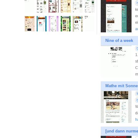
l
k
e
e
a
Nine of a week
1
s
C
m
Mathe mit Sonn
W
d
h
[und dann nurme