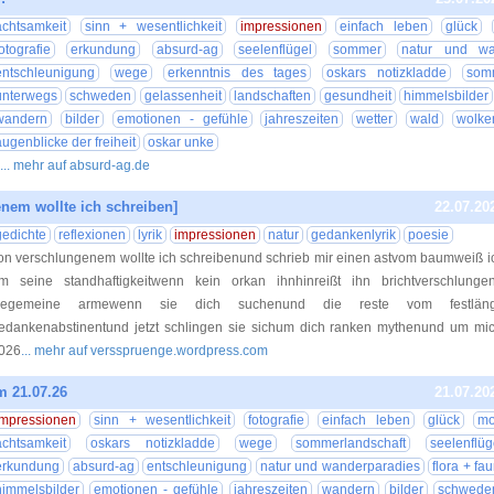
achtsamkeit
sinn + wesentlichkeit
impressionen
einfach leben
glück
fotografie
erkundung
absurd-ag
seelenflügel
sommer
natur und wa
entschleunigung
wege
erkenntnis des tages
oskars notizkladde
som
unterwegs
schweden
gelassenheit
landschaften
gesundheit
himmelsbilder
wandern
bilder
emotionen - gefühle
jahreszeiten
wetter
wald
wolke
augenblicke der freiheit
oskar unke
... mehr auf absurd-ag.de
nem wollte ich schreiben]
22.07.20
gedichte
reflexionen
lyrik
impressionen
natur
gedankenlyrik
poesie
on verschlungenem wollte ich schreibenund schrieb mir einen astvom baumweiß ich
m seine standhaftigkeitwenn kein orkan ihnhinreißt ihn brichtverschlung
egemeine armewenn sie dich suchenund die reste vom festläng
edankenabstinentund jetzt schlingen sie sichum dich ranken mythenund um mi
026
... mehr auf versspruenge.wordpress.com
m 21.07.26
21.07.20
impressionen
sinn + wesentlichkeit
fotografie
einfach leben
glück
mo
achtsamkeit
oskars notizkladde
wege
sommerlandschaft
seelenflüg
erkundung
absurd-ag
entschleunigung
natur und wanderparadies
flora + fa
himmelsbilder
emotionen - gefühle
jahreszeiten
wandern
bilder
schwede