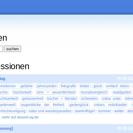
en
essionen
tag
05.08.20
emotionen - gefühle
jahreszeiten
fotografie
bilder
glück
einfach leben
arche
bücherwelt
sinn + wesentlichkeit
monatsvergleich
waldgarten
achtsamkeit
gelassenheit
bücher + literatur
schweden
oskar unke
lebe
gartenwelt
augenblicke der freiheit
gartenglück
oskars notizkladde
entschleunigung
natur und wanderparadies
seelenflügel
sommer
wetter
abs
.. mehr auf absurd-ag.de
gesang]
05.08.20