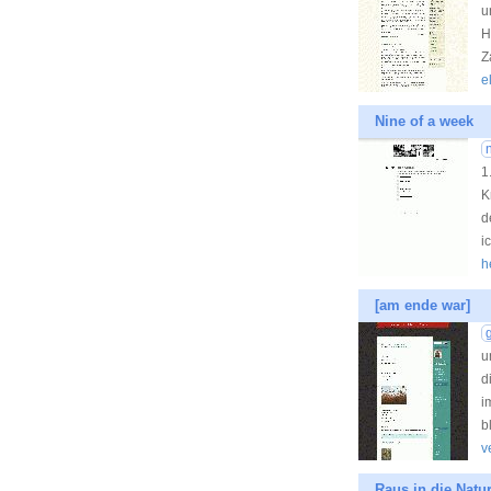
u
H
Z
e
Nine of a week
1
K
d
i
h
[am ende war]
u
d
i
b
v
Raus in die Natur