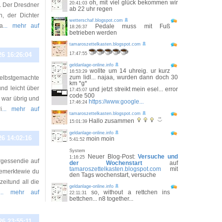
oh, mit viel glück bekommen wir
20:41:03
n. Der Dresdner
ab 22 uhr regen
, der Dichter
wetterschaf.blogspot.com
a
... mehr auf
Pedale muss mit Fuß
18:26:37
betrieben werden
tamaroszettelkasten.blogspot.com
26 16:26:04
17:47:55
geldanlage-online.info
wollte um 14 uhreig. ur kurz
16:53:29
zum lidl... najaa, wurden dann doch 30
selbstgemachte
km *g*
und leicht über
und jetzt streikt mein esel... error
17:45:07
code 500
 war übrig und
https://www.google...
17:46:24
i
... mehr auf
tamaroszettelkasten.blogspot.com
Hallo zusammen
15:01:39
geldanlage-online.info
26 14:02:16
moin moin
5:41:52
System
Neuer Blog-Post:
Versuche und
1:16:25
rgessendie auf
der Wochenstart
auf
tamaroszettelkasten.blogspot.com
mit
bemerktewie du
den Tags wochenstart, versuche
zeitund all die
geldanlage-online.info
... mehr auf
so, without a rettchen ins
22:11:31
bettchen... n8 together...
26 23:55:11