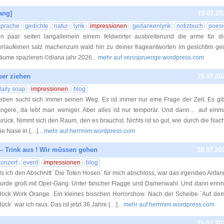
lang]
19.07.20
sprache
gedichte
natur
lyrik
impressionen
gedankenlyrik
notizbuch
poesi
in paar seiten langalleinein einem feldwörter ausbreitenund die arme für d
erlaufeinen satz machenzum wald hin zu deiner frageantworten im gesichtim ge
äume spazieren ©diana jahr 2026
... mehr auf versspruenge.wordpress.com
er ziehen
19.07.20
daily soap
impressionen
blog
eben sucht sich immer seinen Weg. Es ist immer nur eine Frage der Zeit. Es gib
ängere, da lebt man weniger. Aber alles ist nur temporär. Und dann… auf ei
urück. Nimmt sich den Raum, den es brauchst. Nichts ist so gut, wie durch die Nach
ie Nase in […]
... mehr auf herrmim.wordpress.com
– Trink aus ! Wir müssen gehen
18.07.20
konzert
event
impressionen
blog
ls ich den Abschnitt ´Die Toten Hosen´ für mich abschloss, war das irgendwo Anfang
urde groß mit Opel-Gang. Unter falscher Flagge und Damenwahl. Und dann erinn
lock Work Orange. Ein kleines bisschen Horrorshow. Nach der Scheibe ´Auf de
lück´ war ich raus. Das ist jetzt 36 Jahre […]
... mehr auf herrmim.wordpress.com
15.07.20