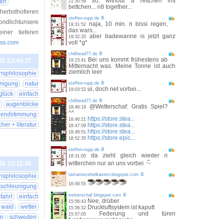
so, without a rettchen ins
nen
21:30:59
bettchen... n8 together...
herbsthofieren
steffen-rupp.de
dlichtunsere
naja, 10 min. n bissi regen,
19:31:52
das wars...
ner tieferen
aber badewanne is jetzt ganz
19:32:20
ess.com
voll *g*
chilihead77.de
Bei uns kommt frühestens ab
26 23:44:37
19:15:41
Mitternacht was. Meine Tonne ist auch
ziemlich leer
nsphilosophie
unigung
natur
steffen-rupp.de
ui, doch net vorbei...
19:03:52
glück
einfach
chilihead77.de
ß
augenblicke
@Wetterschaf: Gratis Spiel?
18:46:19
^^
bendstimmung
https://store.stea...
18:46:21
her + literatur
https://store.stea...
18:47:09
https://store.stea...
18:48:51
https://store.epic...
18:52:35
steffen-rupp.de
da zieht gleich wieder n
18:31:05
26 23:11:06
witterchen nur an uns vorbei
tamaroszettelkasten.blogspot.com
nsphilosophie
16:09:55
tschleunigung
wetterschaf.blogspot.com
fahrt
einfach
Nee, drüber
15:56:43
wald
wetter
Druckluftsystem ist kaputt
15:56:52
Federung und türen
15:57:05
rn
schweden