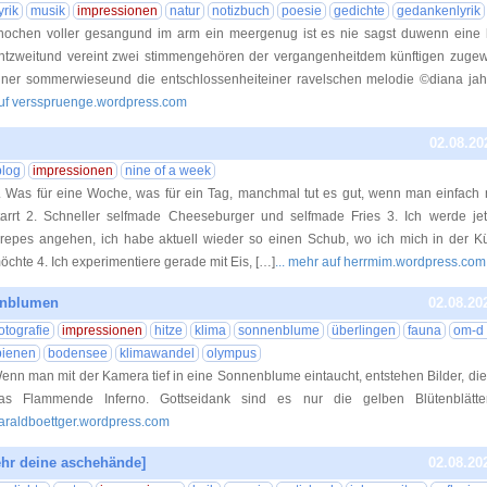
yrik
musik
impressionen
natur
notizbuch
poesie
gedichte
gedankenlyrik
nochen voller gesangund im arm ein meergenug ist es nie sagst duwenn eine 
ntzweitund vereint zwei stimmengehören der vergangenheitdem künftigen zuge
iner sommerwieseund die entschlossenheiteiner ravelschen melodie ©diana ja
uf versspruenge.wordpress.com
02.08.20
blog
impressionen
nine of a week
. Was für eine Woche, was für ein Tag, manchmal tut es gut, wenn man einfach
tarrt 2. Schneller selfmade Cheeseburger und selfmade Fries 3. Ich werde j
repes angehen, ich habe aktuell wieder so einen Schub, wo ich mich in der 
öchte 4. Ich experimentiere gerade mit Eis, […]
... mehr auf herrmim.wordpress.com
enblumen
02.08.20
fotografie
impressionen
hitze
klima
sonnenblume
überlingen
fauna
om-d 
bienen
bodensee
klimawandel
olympus
enn man mit der Kamera tief in eine Sonnenblume eintaucht, entstehen Bilder, di
as Flammende Inferno. Gottseidank sind es nur die gelben Blütenblätter
araldboettger.wordpress.com
hr deine aschehände]
02.08.20