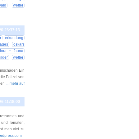
wald
wetter
26 23:33:13
r
erkundung
tages
oskars
flora + fauna
ilder
wetter
urmschäden Ein
die Polizei von
esen
... mehr auf
26 11:18:00
eressantes und
a und Tomaten,
ht man viel zu
wordpress.com