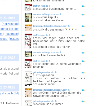
funktionieren nicht mehr
steffen-rupp.de
aber bestimmt nur unten...
14:55:21
wetterschaf.blogspot.com
Bus kaputt :/
26 23:49:53
14:45:49
Hat einen Platten
14:45:55
notizkladde
tamaroszettelkasten.blogspot.com
ugenblicke der
Hallo zusammen
14:03:23
en
fotografie
steffen-rupp.de
viel regen gabs aber net...
wege
oskars
8:53:13
badewanne war n bissi über die hälfte
voll
aber besser als nix *g*
8:53:30
wetterschaf.blogspot.com
Hier kam es halb 7
8:45:08
26 10:00:14
steffen-rupp.de
schon das 2. kurze witterchen
3:53:32
heute n8
est du grasund
geldanlage-online.info
worte frei und
gääähhn...
21:07:24
so, without a rettchen ins
21:54:48
bettchen... n8 together...
moin moin
3:52:48
26 23:48:26
tamaroszettelkasten.blogspot.com
Öhm, mit viel Glück ziehen die
graf von brühl
20:47:10
Unwetter nördlich vorbeii..^^
geldanlage-online.info
E.T.A. Hoffmann
muss die immer...
18:50:55