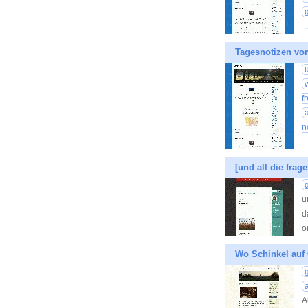
.
Tagesnotizen vo
f
n
.
[und all die frage
u
d
o
Wo Schinkel auf 
A