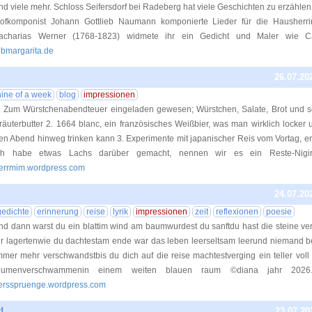
nd viele mehr. Schloss Seifersdorf bei Radeberg hat viele Geschichten zu erzähle
ofkomponist Johann Gottlieb Naumann komponierte Lieder für die Hausherrin
acharias Werner (1768-1823) widmete ihr ein Gedicht und Maler wie C
lbmargarita.de
26.07.20
nine of a week
blog
impressionen
. Zum Würstchenabendteuer eingeladen gewesen; Würstchen, Salate, Brot und 
räuterbutter 2. 1664 blanc, ein französisches Weißbier, was man wirklich locker 
en Abend hinweg trinken kann 3. Experimente mit japanischer Reis vom Vortag, er
ch habe etwas Lachs darüber gemacht, nennen wir es ein Reste-Nigir
errmim.wordpress.com
24.07.20
gedichte
erinnerung
reise
lyrik
impressionen
zeit
reflexionen
poesie
nd dann warst du ein blattim wind am baumwurdest du sanftdu hast die steine ve
ir lagertenwie du dachtestam ende war das leben leerseltsam leerund niemand 
mmer mehr verschwandstbis du dich auf die reise machtestverging ein teller voll 
lumenverschwammenin einem weiten blauen raum ©diana jahr 2026
ersspruenge.wordpress.com
!
23.07.20