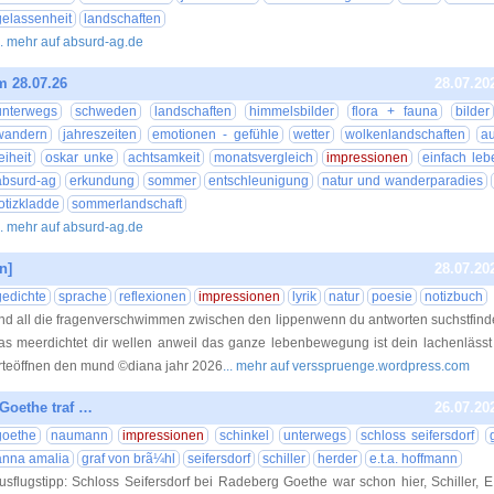
gelassenheit
landschaften
.. mehr auf absurd-ag.de
m 28.07.26
28.07.20
unterwegs
schweden
landschaften
himmelsbilder
flora + fauna
bilder
wandern
jahreszeiten
emotionen - gefühle
wetter
wolkenlandschaften
a
reiheit
oskar unke
achtsamkeit
monatsvergleich
impressionen
einfach leb
absurd-ag
erkundung
sommer
entschleunigung
natur und wanderparadies
otizkladde
sommerlandschaft
.. mehr auf absurd-ag.de
n]
28.07.20
gedichte
sprache
reflexionen
impressionen
lyrik
natur
poesie
notizbuch
nd all die fragenverschwimmen zwischen den lippenwenn du antworten suchstfind
as meerdichtet dir wellen anweil das ganze lebenbewegung ist dein lachenlässt 
rteöffnen den mund ©diana jahr 2026
... mehr auf versspruenge.wordpress.com
Goethe traf …
26.07.20
goethe
naumann
impressionen
schinkel
unterwegs
schloss seifersdorf
anna amalia
graf von brã¼hl
seifersdorf
schiller
herder
e.t.a. hoffmann
usflugstipp: Schloss Seifersdorf bei Radeberg Goethe war schon hier, Schiller, 