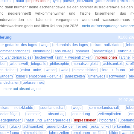
gedichte
natur
impressionen
lyrik
poesie
notizbuch
jahreszeiten
reflexio
nd dann nurmehr deine aschehändewie sie den sommer ausradierenwie sie den 
nd negierenheißt willkommenwinter und frische brisenheilen das mon
inderverbinden die bäumemit vergangenen wortenund wasseradernaus ei
chichtwachsen gneis und lilien ©diana jahr 2026
... mehr auf versspruenge.wordpr
derung
01.08.20
der gedanke des tages
wege
erkenntnis des tages
oskars notizkladde
lebe
sommerlandschaft
erkundung
absurd-ag
sommer
seelenflügel
entschle
nd wanderparadies
bücherwelt
sinn + wesentlichkeit
impressionen
arche
eben
arbeitswelt
fotografie
philosophie
monatsvergleich
achtsamkeit
stre
er freiheit
oskar unke
wetter
wald
himmelsbilder
flora + fauna
a
wandern
bilder
emotionen - gefühle
jahreszeiten
unterwegs
schweden
büc
landschaften
gelassenheit
... mehr auf absurd-ag.de
29.07.20
oskars notizkladde
seenlandschaft
wege
sommerlandschaft
lebe
seelenflügel
sommer
absurd-ag
erkundung
zeitempfinden
en
begegnungen
natur und wanderparadies
impressionen
fotografie
überland
eben
glück
achtsamkeit
augenblicke der freiheit
oskar unke
erkenntnis
flora + fauna
himmelsbilder
jahreszeiten
emotionen - gefühle
bilder
wande