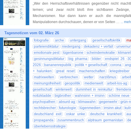
„Wer den Herrschaftsverhältnissen gegenüber nicht machtl
lernen; und zwar nicht bloß ihre sichtbaren Zwänge
Mechanismen. Nur dann kann er auch die mannigfalti
Manipulationen durchschauen, denen er von Seiten …
... me
Tagesnotizen vom 02. März 26
fotografie
arche
untergang
gesellschaftskritik
ma
parteiendiktatur
niedergang
dekadenz + verfall
unvernun
emotionale pest
lügenbarone
scheindemokratie
klimarel
gesinnungsdiktatur
big pharma
bilder
endspiel 26 -3
2026
bananenrepublik
politik + gesellschaft
corona
ang
+ halunken
great reset
machenschaften
kriegstreibe
matrixwelten
verbrechen
wetter
narzißmus
arbei
meinungsfreiheit
geopolitik
medienwelt
arbeit-los-ag
gesellschaft
winterwelt
dummheit in reinkultur
fremdeni
notizkladde
bigbrother
wahnsinn + irrsinn
schöne neue 
psychopathen
absurd-ag
klimawahn
gegenwehr
grün-r
rechtsbrecher
futurologie
lügenmedien
irrsinn akut
kul
deutschland exit
oskar unke
deutsche krankheit
au
propaganda
zusammenbruch
alptraum germanistan
de
überlebensstrategie