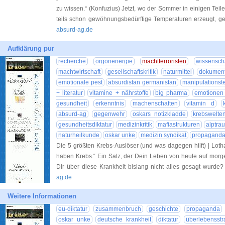
zu wissen.“ (Konfuzius) Jetzt, wo der Sommer in einigen Teil
teils schon gewöhnungsbedürftige Temperaturen erzeugt, g
absurd-ag.de
Aufklärung pur
recherche
orgonenergie
machtterroristen
wissensch
machtwirtschaft
gesellschaftskritik
naturmittel
dokument
emotionale pest
absurdistan germanistan
manipulationst
+ literatur
vitamine + nährstoffe
big pharma
emotionen 
gesundheit
erkenntnis
machenschaften
vitamin d
absurd-ag
gegenwehr
oskars notizkladde
krebswelte
gesundheitsdiktatur
medizinkritik
mafiastrukturen
alptra
naturheilkunde
oskar unke
medizin syndikat
propagand
Die 5 größten Krebs-Auslöser (und was dagegen hilft) | Lot
haben Krebs.“ Ein Satz, der Dein Leben von heute auf mor
Dir über diese Krankheit bislang nicht alles gesagt wurd
ag.de
Weitere Informationen
eu-diktatur
zusammenbruch
geschichte
propaganda
oskar unke
deutsche krankheit
diktatur
überlebensstr