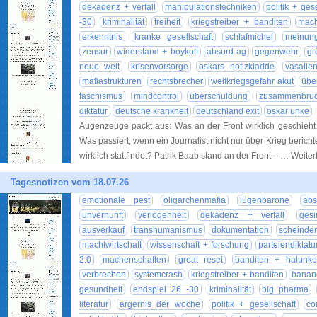
dekadenz + verfall
manipulationstechniken
politik + ges
-30
kriminalität
freiheit
kriegstreiber + banditen
mach
erkenntnis
kranke gesellschaft
schlafmichel
meinung
zensur
widerstand + boykott
absurd-ag
gegenwehr
gr
neue welt
krisenvorsorge
oskars notizkladde
vasalle
mafiastrukturen
rechtsbrecher
weltkriegsgefahr akut
übe
faschismus
mindcontrol
überschuldung
zusammenbru
diktatur
deutsche krankheit
deutschland exit
oskar unke
Augenzeuge packt aus: Was an der Front wirklich geschieh
Was passiert, wenn ein Journalist nicht nur über Krieg bericht
wirklich stattfindet? Patrik Baab stand an der Front – … Weite
Tagesnotizen vom 18.07.26
emotionale pest
oligarchenmafia
lügenbarone
abs
unvernunft
verlogenheit
dekadenz + verfall
gesi
ausverkauf
transhumanismus
dokumentation
scheinde
machtwirtschaft
wissenschaft + forschung
parteiendiktatu
2.0
machenschaften
great reset
banditen + halunk
verbrechen
systemcrash
kriegstreiber + banditen
banan
gesundheit
endspiel 26 -30
kriminalität
big pharma
literatur
ärgernis der woche
politik + gesellschaft
co