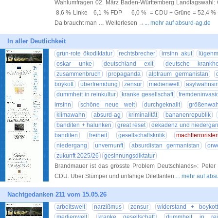
Wahlumfragen 02. März Baden-Württemberg Landtagswa
8,6 % Linke 6,1 % FDP 6,0 % = CDU + Grüne = 52,4 % –>
Da braucht man … Weiterlesen →
... mehr auf absurd-ag.de
In aller Deutlichkeit
grün-rote ökodiktatur
rechtsbrecher
irrsinn akut
lügenm
oskar unke
deutschland exit
deutsche krankhe
zusammenbruch
propaganda
alptraum germanistan
boykott
überfremdung
zensur
medienwelt
asylwahnsi
dummheit in reinkultur
kranke gesellschaft
fremdeninvasi
irrsinn
schöne neue welt
durchgeknallt
größenwa
klimawahn
absurd-ag
kriminalität
bananenrepublik
banditen + halunken
great reset
dekadenz und niederga
banditen
freiheit
gesellschaftskritik
machtterroriste
niedergang
unvernunft
absurdistan germanistan
orw
zukunft 2025/26
gesinnungsdiktatur
Brandmauer ist das grösste Problem Deutschlands»: Peter
CDU. Über Stümper und unfähige Dilettanten.
... mehr auf ab
Nachtgedanken 211 vom 15.05.26
arbeitswelt
narzißmus
zensur
widerstand + boykot
medienwelt
kranke gesellschaft
dummheit in rein