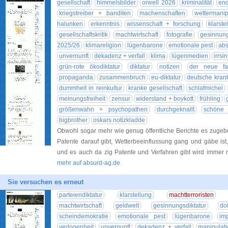
gesellschaft
himmelsbilder
orwell 2026
kriminalität
end
kriegstreiber + banditen
machenschaften
wettermanip
halunken
erkenntnis
wissenschaft + forschung
klarste
gesellschaftskritik
machtwirtschaft
fotografie
gesinnung
2025/26
klimareligion
lügenbarone
emotionale pest
abs
unvernunft
dekadenz + verfall
klima
lügenmedien
irrsi
grün-rote ökodiktatur
diktatur
notizen
der neue fa
propaganda
zusammenbruch
eu-diktatur
deutsche krank
dummheit in reinkultur
kranke gesellschaft
schlafmichel
meinungsfreiheit
zensur
widerstand + boykott
frühling
größenwahn + psychopathen
durchgeknallt
schöne
bigbrother
oskars notizkladde
Obwohl sogar mehr wie genug öffentliche Berichte es zugebe
Patente darauf gibt, Wetterbeeinflussung gang und gäbe ist
und es auch da zig Patente und Verfahren gibt wird immer
mehr auf absurd-ag.de
Sie versuchen es erneut
parteiendiktatur
klarstellung
machtterroristen
machtwirtschaft
geldwelt
gesinnungsdiktatur
do
scheindemokratie
emotionale pest
lügenbarone
im
verlogenheit
unvernunft
dekadenz + verfall
manipulat