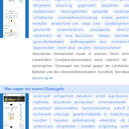
klimawahn
absurd-ag
gegenwehr
plandemie
arb
asylwahnsinn
meinungsfreiheit
geopolitik
medienwe
schlafmichel
innenweltverschmutzung
kranke gesellsc
reinkultur
deutschland exit
oskar unke
spießbürgertu
geschichte
zusammenbruch
propaganda
übersc
mindcontrol
der neue faschismus
diktatur
überlebe
gesundheitsdiktatur
weltkriegsgefahr akut
rechtsbrec
lügenmedien
irrsinn akut
vasallen
kulissenschieber
Absurdistan Germanistan heute: In unseren Ohren dröhn
Leisetrettern. Dumpfbackenreduktion muss natürlich mit v
einhergehen. Deswegen der Kampf gegen die Landwirtsch
Betriebe und die Lebensmittelproduktion. Kunstfraß, Kunstkäs
absurd-ag.de
Was sagen mir meine Glaskugeln
unvernunft
verlogenheit
dekadenz + verfall
lügenbarone
impfmafia
absurdistan germanistan
scheindemokratie
ausverkauf
dokumentation
transhumanismus
zukunft 
bücherwelt
unkologie
gesellschaftskritik
ki - entwicklung
banditen + halunken
globalisierung
erkenntnis
ddr 
systemcrash
kriegstreiber + banditen
bürgerkrieg
verb