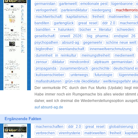
germanistan
gartenwelt
emotionale pest
lügenbarone
verlogenheit
parteiendiktatur
niedergang
machtterroris
machtwirtschaft
kapitalismus
freiheit
matrixwelten
b
banditen
gartenglück
great reset
ddr 2.0
machensch
banditen + halunken
bücher + literatur
schweden
gesellschaft
orwell 2026
big pharma
endspiel 26
psychopathen
absurd-ag
gegenwehr
schöne neue welt
bigbrother
seenlandschaft
innenweltverschmutzung
dummheit in reinkultur
meinungsfreiheit
medienwelt
zensur
diktatur
mindcontrol
alptraum germanistan
propaganda
zusammenbruch
geschichte
deutschland ex
kulissenschieber
unterwegs
futurologie
lügenmedi
mafiastrukturen
grün-rote ökodiktatur
weltkriegsgefahr aku
Der vermurkste PC durch den Fux Murks (Update) liegt m
Habe immer noch ein Rumgemache bis alles wieder stimmt 
daher, weil ich dreimal die Wiederherstellungsoption ausgef
auf absurd-ag.de
Ergänzende Fakten
machenschaften
ddr 2.0
great reset
globalisierung
verbrechen
virenhysterie
matrixwelten
freiheit
kapital