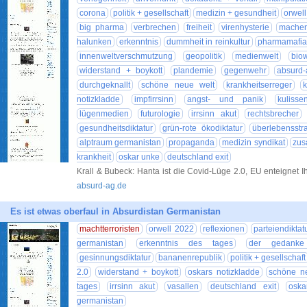
corona
politik + gesellschaft
medizin + gesundheit
orwel
big pharma
verbrechen
freiheit
virenhysterie
machen
halunken
erkenntnis
dummheit in reinkultur
pharmamafia
innenweltverschmutzung
geopolitik
medienwelt
bio
widerstand + boykott
plandemie
gegenwehr
absurd-
durchgeknallt
schöne neue welt
krankheitserreger
k
notizkladde
impfirrsinn
angst- und panik
kulisse
lügenmedien
futurologie
irrsinn akut
rechtsbrecher
gesundheitsdiktatur
grün-rote ökodiktatur
überlebensstr
alptraum germanistan
propaganda
medizin syndikat
zus
krankheit
oskar unke
deutschland exit
Krall & Bubeck: Hanta ist die Covid-Lüge 2.0, EU enteignet I
absurd-ag.de
Es ist etwas oberfaul in Absurdistan Germanistan
machtterroristen
orwell 2022
reflexionen
parteiendiktat
germanistan
erkenntnis des tages
der gedanke
gesinnungsdiktatur
bananenrepublik
politik + gesellschaft
2.0
widerstand + boykott
oskars notizkladde
schöne n
tages
irrsinn akut
vasallen
deutschland exit
oska
germanistan