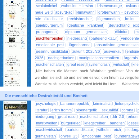
schlafmichel
wahnsinn + irrsinn
krisenvorsorge
oskars 
neue welt
absurd-ag
klimawahn
größenwahn + psychop
rote ökodiktatur
rechtsbrecher
lügenmedien
irrsinn
spießbürgertum
deutsche krankheit
deutschland exit
propaganda
alptraum germanistan
diktatur
m
machtterroristen
niedergang
parteiendiktatur
verlogenhe
emotionale pest
lügenbarone
absurdistan germanistan
gesinnungsdiktatur
zukunft 2025/26
ausverkauf
endspi
2026
nachtgedanken
manipulationstechniken
ärgerni
machenschaften
great reset
systemcrash
wirtschaft
kri
„Nie haben die Massen nach Wahrheit gedürstet. Von den
wenden sie sich ab und ziehen es vor, den Irrtum zu vergötte
Wer sie zu täuschen versteht, wird leicht ihr Herr, … Weiterle
Die menschliche Destruktivität und Bosheit
psychologie
bananenrepublik
kriminalität
tiefenpsychol
literatur
erich fromm
bioenergetik + sexualität
corona
p
niedergang
great reset
machenschaften
ddr 2.0
erkenn
matrixwelten
bürgerkrieg
kriegstreiber + banditen
gesell
machtwirtschaft
parteiendiktatur
wilhelm reich
nieder
germanistan
orwell 25
emotionale pest
bundertagsw