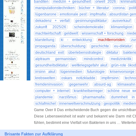
banditen
medizin + gesundheit
orwell 2026
kriminalit
manipulationstechniken
bücher + literatur
corona
poli
lügenbarone
emotionale pest
impfmafia
absurdistan ge
dekadenz + verfall
gesinnungsdiktatur
ausverkauf
zukunft 2025/26
scheindemokratie
klimareligion
machtwirtschaft
geldwelt
wissenschaft + forschung
nied
klarstellung
ki - entwicklung
machtterroristen
zu
propaganda
überschuldung
geschichte
eu-diktatur
deutschland exit
überlebensstrategie
diktatur
bakteri
alptraum germanistan
mindcontrol
medizinkritik
gesundheitsdiktatur
weltkriegsgefahr akut
grün-rote ökodi
irrsinn akut
lügenmedien
futurologie
krisenvorsorge
krebswelten
oskars notizkladde
impfirrsinn
techno
fremdeninvasion
gegenwehr
absurd-ag
klimawahn
computer + internet
krankheitserreger
schöne neue we
plandemie
narzißmus
pharmamafia
dummheit in 
schlafmichel
innenweltverschmutzung
geopolitik
medien
Game Over II Das entscheidende Buch gegen die unsichtbare
Diese Lebensweisheit ist wahr und bekannt wie Darm mit Ch
fühlen, bestimmt eine Vielfalt von Bakterien in uns … Weiterl
Brisante Fakten zur Aufklärung