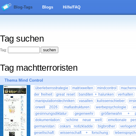
Blog-Tags
Blogs
Hilfe/FAQ
Tag suchen
Tag:
Tag machtterroristen
Thema Mind Control
überlebensstrategie
matrixwelten
mindcontrol
machens
der freiheit
great reset
banditen + halunken
verhalten
manipulationstechniken
vasallen
kulissenschieber
irrs
orwell 2026
mafiastrukturen
werbepsychologie
e
gesinnungsdiktatur
gegenwehr
größenwahn + ps
dokumentation
schöne neue welt
emotionale pes
germanistan
oskars notizkladde
bigbrother
verlogenh
gesellschaft
wissenschaft + forschung
lebenspsych