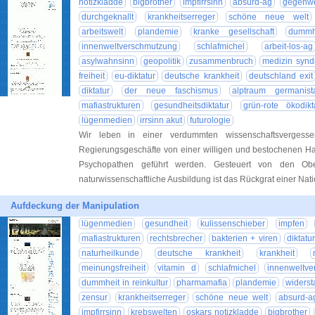
notizkladde
bigbrother
impfirrsinn
absurd-ag
gegenw
durchgeknallt
krankheitserreger
schöne neue welt
arbeitswelt
plandemie
kranke gesellschaft
dummh
innenweltverschmutzung
schlafmichel
arbeit-los-ag
asylwahnsinn
geopolitik
zusammenbruch
medizin synd
freiheit
eu-diktatur
deutsche krankheit
deutschland exit
diktatur
der neue faschismus
alptraum germanist
mafiastrukturen
gesundheitsdiktatur
grün-rote ökodikt
lügenmedien
irrsinn akut
futurologie
Wir leben in einer verdummten wissenschaftsvergesse
Regierungsgeschäfte von einer willigen und bestochenen Ha
Psychopathen geführt werden. Gesteuert von den Obe
naturwissenschaftliche Ausbildung ist das Rückgrat einer Nat
Aufdeckung der Manipulation
lügenmedien
gesundheit
kulissenschieber
impfen
mafiastrukturen
rechtsbrecher
bakterien + viren
diktatur
naturheilkunde
deutsche krankheit
krankheit
meinungsfreiheit
vitamin d
schlafmichel
innenweltv
dummheit in reinkultur
pharmamafia
plandemie
widerst
zensur
krankheitserreger
schöne neue welt
absurd-a
impfirrsinn
krebswelten
oskars notizkladde
bigbrother