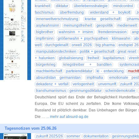
krankheit
diktatur
überlebensstrategie
mindcontrol
faschismus
überfremdung
widerstand + boykott
z
innenweltverschmutzung
kranke gesellschaft
pharm
asylwahnsinn
meinungsfreiheit
geopolitik
medienwelt
bigbrother
wahnsinn + irrsinn
fremdeninvasion
ang
impfirrsinn
größenwahn + psychopathen
klimawahn
ab
welt
durchgeknallt
orwell 2026
big pharma
endspiel 26
manipulationstechniken
politik + gesellschaft
great reset
+ halunken
globalisierung
freiheit
kapitalismus
virenh
bürgerkrieg
kriegstreiber + banditen
systemcras
machtwirtschaft
parteiendiktatur
ki - entwicklung
machtt
absurdistan germanistan
impfmafia
emotionale pest
dekadenz + verfall
verlogenheit
unvernunft
zukunft 20
transhumanismus
gesinnungsdiktatur
scheindemokratie
Deutschland spürt das Ende der Behaglichkeit Hunderttau
Europa. Die EU scheint zu zerfallen. Die Ikone Volkswa
Russland ist plötzlich denkbar. Das Unbehagen der Bürger 
Die …
... mehr auf absurd-ag.de
Tagesnotizen vom 25.06.26
zukunft 2025/26
sommer
dokumentation
gesinnungsdikta