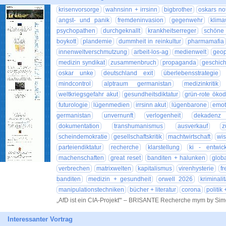
krisenvorsorge
wahnsinn + irrsinn
bigbrother
oskars no
angst- und panik
fremdeninvasion
gegenwehr
klim
psychopathen
durchgeknallt
krankheitserreger
schöne
boykott
plandemie
dummheit in reinkultur
pharmamafia
innenweltverschmutzung
arbeit-los-ag
medienwelt
geop
medizin syndikat
zusammenbruch
propaganda
geschich
oskar unke
deutschland exit
überlebensstrategie
mindcontrol
alptraum germanistan
medizinkritik
weltkriegsgefahr akut
gesundheitsdiktatur
grün-rote ökodi
futurologie
lügenmedien
irrsinn akut
lügenbarone
emot
germanistan
unvernunft
verlogenheit
dekadenz
dokumentation
transhumanismus
ausverkauf
z
scheindemokratie
gesellschaftskritik
machtwirtschaft
wis
parteiendiktatur
recherche
klarstellung
ki - entwic
machenschaften
great reset
banditen + halunken
glob
verbrechen
matrixwelten
kapitalismus
virenhysterie
fr
banditen
medizin + gesundheit
orwell 2026
kriminalit
manipulationstechniken
bücher + literatur
corona
politik
„AfD ist ein CIA-Projekt'“ – BRISANTE Recherche mym by Si
Interessanter Vortrag