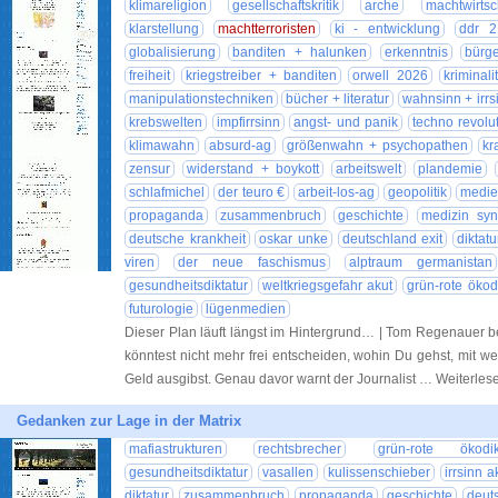
klimareligion
gesellschaftskritik
arche
machtwirtsc
klarstellung
machtterroristen
ki - entwicklung
ddr 2
globalisierung
banditen + halunken
erkenntnis
bürge
freiheit
kriegstreiber + banditen
orwell 2026
kriminali
manipulationstechniken
bücher + literatur
wahnsinn + irrs
krebswelten
impfirrsinn
angst- und panik
techno revolu
klimawahn
absurd-ag
größenwahn + psychopathen
kr
zensur
widerstand + boykott
arbeitswelt
plandemie
schlafmichel
der teuro €
arbeit-los-ag
geopolitik
medie
propaganda
zusammenbruch
geschichte
medizin syn
deutsche krankheit
oskar unke
deutschland exit
diktatu
viren
der neue faschismus
alptraum germanistan
gesundheitsdiktatur
weltkriegsgefahr akut
grün-rote ökodi
futurologie
lügenmedien
Dieser Plan läuft längst im Hintergrund… | Tom Regenauer b
könntest nicht mehr frei entscheiden, wohin Du gehst, mit we
Geld ausgibst. Genau davor warnt der Journalist … Weiterle
Gedanken zur Lage in der Matrix
mafiastrukturen
rechtsbrecher
grün-rote ökodik
gesundheitsdiktatur
vasallen
kulissenschieber
irrsinn a
diktatur
zusammenbruch
propaganda
geschichte
deut