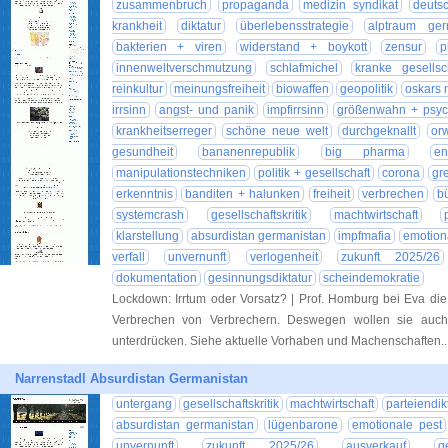
zusammenbruch
propaganda
medizin syndikat
deutsc
krankheit
diktatur
überlebensstrategie
alptraum ger
bakterien + viren
widerstand + boykott
zensur
p
innenweltverschmutzung
schlafmichel
kranke gesellsc
reinkultur
meinungsfreiheit
biowaffen
geopolitik
oskars 
irrsinn
angst- und panik
impfirrsinn
größenwahn + psyc
krankheitserreger
schöne neue welt
durchgeknallt
or
gesundheit
bananenrepublik
big pharma
e
manipulationstechniken
politik + gesellschaft
corona
gr
erkenntnis
banditen + halunken
freiheit
verbrechen
b
systemcrash
gesellschaftskritik
machtwirtschaft
klarstellung
absurdistan germanistan
impfmafia
emotion
verfall
unvernunft
verlogenheit
zukunft 2025/26
dokumentation
gesinnungsdiktatur
scheindemokratie
Lockdown: Irrtum oder Vorsatz? | Prof. Homburg bei Eva di
Verbrechen von Verbrechern. Deswegen wollen sie auch
unterdrücken. Siehe aktuelle Vorhaben und Machenschaften.
Narrenstadl Absurdistan Germanistan
untergang
gesellschaftskritik
machtwirtschaft
parteiendik
absurdistan germanistan
lügenbarone
emotionale pest
unvernunft
zukunft 2025/26
ausverkauf
g