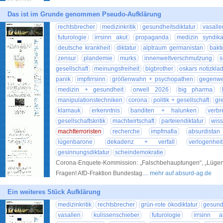
Das ist im Grunde genommen Pseudo-Aufklärung
rechtsbrecher
medizinkritik
gesundheitsdiktatur
vasalle
futurologie
irrsinn akut
propaganda
medizin syndika
deutsche krankheit
diktatur
alptraum germanistan
bakt
zensur
plandemie
murks
innenweltverschmutzung
s
gesellschaft
meinungsfreiheit
bigbrother
oskars notizkla
panik
impfirrsinn
größenwahn + psychopathen
gegenw
medizin + gesundheit
orwell 2026
big pharma
manipulationstechniken
corona
politik + gesellschaft
gr
klamauk
erkenntnis
banditen + halunken
verbr
gesellschaftskritik
machtwirtschaft
parteiendiktatur
wiss
machtterroristen
recherche
impfmafia
absurdistan
lügenbarone
dekadenz + verfall
verlogenheit
gesinnungsdiktatur
scheindemokratie
Corona-Enquete-Kommission: „Falschbehauptungen“, „Lügen
Fragen! AfD-Fraktion Bundestag.
... mehr auf absurd-ag.de
Ein weiteres Stück Aufklärung
medizinkritik
rechtsbrecher
grün-rote ökodiktatur
gesundh
vasallen
kulissenschieber
futurologie
irrsinn a