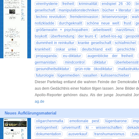
virenhysterie
freiheit
kriminalität
endspiel 26 -30
b
gesellschaft
manipulationstechniken
bücher + literatur
är
techno revolution
fremdeninvasion
krisenvorsorge
wahn
notizkladde
durchgeknallt
schöne neue welt
frust
g
größenwahn + psychopathen
arbeitswelt
narzißmus
boykott
überfremdung
der teuro €
arbeit-los-ag
geopolit
dummheit in reinkultur
kranke gesellschaft
schlafmichel
krankheit
oskar unke
deutschland exit
geschichte
propaganda
eu-diktatur
augenblicke der freiheit
germanistan
mindcontrol
diktatur
überlebensstr
gesundheitsdiktatur
grün-rote ökodiktatur
mafiastruktu
futurologie
lügenmedien
vasallen
kulissenschieber
Dieser Parteitag entlarvt die wahren Feinde der Demokratie Es 
aus dem Gedächtnis einer Nation tilgen lassen. Jene Bilder d
Apollo-Reporter gehören dazu. Als der junge Journalist Jo
ag.de
Neues Aufklärungsmaterial
oligarchenmafia
emotionale pest
lügenbarone
imp
verlogenheit
unvernunft
ki - wissenschaften
dekade
dokumentation
ausverkauf
transhumanismus
zuk