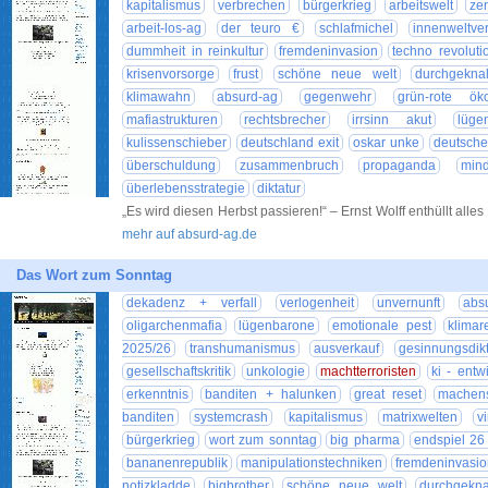
kapitalismus
verbrechen
bürgerkrieg
arbeitswelt
ze
arbeit-los-ag
der teuro €
schlafmichel
innenweltve
dummheit in reinkultur
fremdeninvasion
techno revoluti
krisenvorsorge
frust
schöne neue welt
durchgeknal
klimawahn
absurd-ag
gegenwehr
grün-rote öko
mafiastrukturen
rechtsbrecher
irrsinn akut
lüge
kulissenschieber
deutschland exit
oskar unke
deutsche
überschuldung
zusammenbruch
propaganda
mind
überlebensstrategie
diktatur
„Es wird diesen Herbst passieren!“ – Ernst Wolff enthüllt alles
mehr auf absurd-ag.de
Das Wort zum Sonntag
dekadenz + verfall
verlogenheit
unvernunft
abs
oligarchenmafia
lügenbarone
emotionale pest
klimar
2025/26
transhumanismus
ausverkauf
gesinnungsdikt
gesellschaftskritik
unkologie
machtterroristen
ki - entw
erkenntnis
banditen + halunken
great reset
machens
banditen
systemcrash
kapitalismus
matrixwelten
v
bürgerkrieg
wort zum sonntag
big pharma
endspiel 26
bananenrepublik
manipulationstechniken
fremdeninvasio
notizkladde
bigbrother
schöne neue welt
durchgeknal