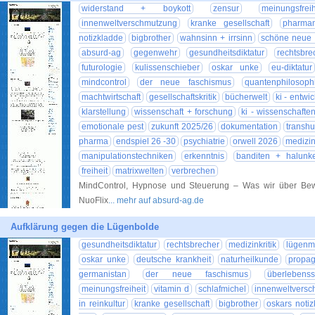
widerstand + boykott
zensur
meinungsfreih
innenweltverschmutzung
kranke gesellschaft
pharmam
notizkladde
bigbrother
wahnsinn + irrsinn
schöne neue 
absurd-ag
gegenwehr
gesundheitsdiktatur
rechtsbre
futurologie
kulissenschieber
oskar unke
eu-diktatur
mindcontrol
der neue faschismus
quantenphilosoph
machtwirtschaft
gesellschaftskritik
bücherwelt
ki - entwi
klarstellung
wissenschaft + forschung
ki - wissenschafte
emotionale pest
zukunft 2025/26
dokumentation
transh
pharma
endspiel 26 -30
psychiatrie
orwell 2026
medizin
manipulationstechniken
erkenntnis
banditen + halunk
freiheit
matrixwelten
verbrechen
MindControl, Hypnose und Steuerung – Was wir über Bewus
NuoFlix
... mehr auf absurd-ag.de
Aufklärung gegen die Lügenbolde
gesundheitsdiktatur
rechtsbrecher
medizinkritik
lügenm
oskar unke
deutsche krankheit
naturheilkunde
propa
germanistan
der neue faschismus
überlebenss
meinungsfreiheit
vitamin d
schlafmichel
innenweltvers
in reinkultur
kranke gesellschaft
bigbrother
oskars noti