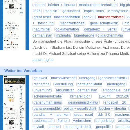
corona
bücher + literatur
manipulationstechniken
big p
2026
medizin + gesundheit
kapitalismus
virenhysterie
great reset
machenschaften
ddr 2.0
machtterroristen
kl
+ forschung
machtwirtschaft
gesellschaftskritik
info
naturmittel
dokumentation
dekadenz + verfall
unve
germanistan
impfmafia
lügenbarone
oligarchenmafia
So manipuliert die Pharmaindustrie unsere Ärzte {ungeskrip
„Nach dem Studium bist Du ein Mediziner. Arzt musst Du er
macht Dr. Michael Spitzbart seine Haltung zur Pharma-Medizin
absurd-ag.de
Weiter ins Verderben
geldwelt
machtwirtschaft
untergang
gesellschaftskritik
recherche
klarstellung
parteiendiktatur
niedergang
unvernunft
absurdistan germanistan
emotionale pes
scheindemokratie
klimareligion
zukunft 2025/26
transhumanismus
gesinnungsdiktatur
endspiel 26 
bananenrepublik
politik + gesellschaft
bücher + literatur
banditen + halunken
great reset
ddr 2.0
machens
systemcrash
freiheit
verbrechen
bürgerkrieg
arbeits
boykott
zensur
meinungsfreiheit
geopolitik
arbeit-l