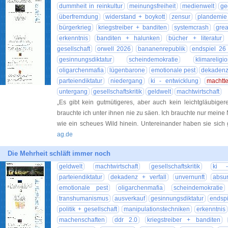
dummheit in reinkultur
meinungsfreiheit
medienwelt
ge
überfremdung
widerstand + boykott
zensur
plandemie
bürgerkrieg
kriegstreiber + banditen
systemcrash
grea
erkenntnis
banditen + halunken
bücher + literatur
gesellschaft
orwell 2026
bananenrepublik
endspiel 26
gesinnungsdiktatur
scheindemokratie
klimareligi
oligarchenmafia
lügenbarone
emotionale pest
dekadenz 
parteiendiktatur
niedergang
ki - entwicklung
machtte
untergang
gesellschaftskritik
geldwelt
machtwirtschaft
„Es gibt kein gutmütigeres, aber auch kein leichtgläubiger
brauchte ich unter ihnen nie zu säen. Ich brauchte nur meine
wie ein scheues Wild hinein. Untereinander haben sie sic
ag.de
Die Mehrheit schläft immer noch
geldwelt
machtwirtschaft
gesellschaftskritik
ki -
parteiendiktatur
dekadenz + verfall
unvernunft
absu
emotionale pest
oligarchenmafia
scheindemokratie
transhumanismus
ausverkauf
gesinnungsdiktatur
endspi
politik + gesellschaft
manipulationstechniken
erkenntnis
machenschaften
ddr 2.0
kriegstreiber + banditen