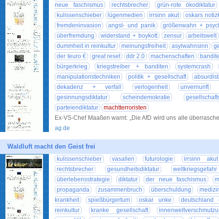
neue faschismus
rechtsbrecher
grün-rote ökodiktatur
kulissenschieber
lügenmedien
irrsinn akut
oskars notiz
fremdeninvasion
angst- und panik
größenwahn + psyc
überfremdung
widerstand + boykott
zensur
arbeitswelt
dummheit in reinkultur
meinungsfreiheit
asylwahnsinn
ge
der teuro €
great reset
ddr 2.0
machenschaften
bandit
bürgerkrieg
kriegstreiber + banditen
systemcrash
manipulationstechniken
politik + gesellschaft
absurdis
dekadenz + verfall
verlogenheit
unvernunft
gesinnungsdiktatur
scheindemokratie
gesellschafts
parteiendiktatur
machtterroristen
Ex-VS-Chef Maaßen warnt: „Die AfD wird uns alle überras
ag.de
Waldluft macht den Geist frei
kulissenschieber
vasallen
futurologie
irrsinn akut
rechtsbrecher
gesundheitsdiktatur
weltkriegsgefa
überlebensstrategie
diktatur
der neue faschismus
m
propaganda
zusammenbruch
überschuldung
medizi
krankheit
spießbürgertum
oskar unke
deutschland e
reinkultur
kranke gesellschaft
innenweltverschmutz