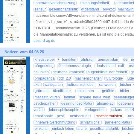
innenweltverschmutzung
meinungsfreiheit
achtsamkei
zensur
gesellschaftskritik
widerstand + boykott
machtwirt
https://rumble.com/v7d8yea-planet-mind-control-dokumentarf
e9s=src_v1_s,src_v1_s_o&sci=35d04609-44f7-4c91-
CONTROL | Dokumentarfilm 2026 (Deutsch) FreieMedienTV –
die Manipulationsmatrix zu verstehen. Es ist und bleibt ersta
absurd-ag.de
Notizen vom 04.08.26
kriegstreiber + banditen
alptraum germanistan
der n
bürgerkrieg
überlebensstrategie
deutschland exit
os
halunken
deutsche krankheit
augenblicke der freiheit
g
propaganda
ddr 2.0
machenschaften
futurologie
lüg
akut
waldgarten
kulissenschieber
schweden
bücher +
grün-rote ökodiktatur
emotionen - gefühle
bilder
mafiastrukturen
heimat
schöne neue welt
seelenflügel
psychopathen
gesinnungsdiktatur
absurd-ag
gegenwe
verfall
lebensphilosophie
verlogenheit
oskars notiz
emotionale pest
achtsamkeit
machtterroristen
arb
innenweltverschmutzung
schlafmichel
parteiendiktatur
reinkultur
einfach leben
arche
gesellschaftskritik
bücher