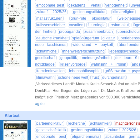
emotionale pest
dekadenz + verfall
verlogenheit
unver
zukunft 2025/26
gesinnungsdiktatur
klimareligion
mafiastrukturen
grün-rote ökodiktatur
weltkriegs
kulissenschieber
vasallen
futurologie
irrsinn akut
lüg
der freiheit
propaganda
zusammenbruch
überschuldu
deutsche krankheit
spießbürgertum
diktatur
überlebenss
neue faschismus
widerstand + boykott
überfremdu
schlafmichel
innenweltverschmutzung
lebenspsychologi
gesellschaft
geopolitik
meinungsfreiheit
der teuro €
notizkladde
krisenvorsorge
wahnsinn + irrsinn
angs
fremdeninvasion
lebensphilosophie
größenwahn + psyc
klimawahn
schöne neue welt
frust
durchgeknallt
„Verlasst dieses Land!“: Markus Kralls Schock-Aufruf an alle
DenkKlar Hier fliegen die Lügen auf: Dr. Markus Krall zerre
knöpft sich Friedrich Merz gnadenlos vor. 500.000 vernichtet
ag.de
Klartext
parteiendiktatur
recherche
achtsamkeit
machtterrorist
gesellschaftskritik
gesinnungsdiktatur
zukunft 2025/26
emotionale pest
oligarchenmafia
absurdistan germa