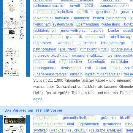
scheindemokratie
orwell 2026
bananenrepublik
manipulationstechniken
politik + gesellschaft
great 
erkenntnis
banditen + halunken
freiheit
verbrechen
b
wirtschaft
systemcrash
überfremdung
widerstand + boyko
schlafmichel
innenweltverschmutzung
kranke gesell
meinungsfreiheit
geopolitik
medienwelt
arbeit-los-ag
bigbrother
wahnsinn + irrsinn
krisenvorsorge
psychopathen
absurd-ag
klimawahn
frust
schöne neue 
grün-rote ökodiktatur
gesundheitsdiktatur
weltkriegsgefah
irrsinn akut
lügenmedien
futurologie
eu-diktatur
propaganda
deutschland exit
oskar unke
spie
überlebensstrategie
diktatur
alptraum germanistan
der n
Stuttgart 21: 1.000 Kilometer falscher Kabel – und niemand
was es über Deutschland verrät Mehr als tausend Kilometer
Hektik. Der allergrößte Teil muss raus und neu rein. Eröff
ag.de
Das Verbrechen ist nicht vorbei
rechtsbrecher
gesundheitsdiktatur
grün-rote ökodikta
futurologie
irrsinn akut
lügenmedien
gesundheit
zus
syndikat
krankheit
eu-diktatur
deutsche krankheit
deut