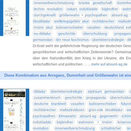
innenweltverschmutzung
kranke gesellschaft
dummhei
techno revolution
oskars notizkladde
bigbrother
wahn
durchgeknallt
größenwahn + psychopathen
absurd-ag
ökodiktatur
weltkriegsgefahr akut
rechtsbrecher
mafiast
irrsinn akut
kulissenschieber
vasallen
deutschland exi
eu-diktatur
geschichte
überschuldung
propagan
germanistan
der neue faschismus
überlebensstrategie
di
Dr.Krall sieht die gefährlichste Regierung der deutschen Ge
geopolitischen und wirtschaftlichen Zeitenwende? Gemeinsa
über den Nahostkonflikt, den Krieg in der Ukraine, die E
wirtschaftlichen und politischen …
... mehr auf absurd-ag.de
Diese Kombination aus Arroganz, Dummheit und Größenwahn ist einm
diktatur
überlebensstrategie
alptraum germanistan
zusammenbruch
geschichte
propaganda
überschuldu
deutsche krankheit
vasallen
kulissenschieber
futuro
rechtsbrecher
mafiastrukturen
grün-rote ökodiktatur
we
psychopathen
klimawahn
absurd-ag
gegenwehr
schön
notizkladde
bigbrother
wahnsinn + irrsinn
krisenv
revolution
innenweltverschmutzung
schlafmichel
kr