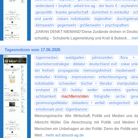
widerstand + boykott
arbeit-los-ag
der teuro €
asylwahn
geopolitik
kranke gesellschaft
dummheit in reinkultur
sc
und panik
oskars notizkladde
bigbrother
durchgeknall
klimawahn
gegenwehr
größenwahn + psychopathen
„DARAN DENKT NIEMAND“Diese Zustände drohen in Deutschla
schuldig – Schuberts Lagemeldung und Krall & Bubeck.
... me
Tagesnotizen vom 17.06.2026
lügenmedien
waldgarten
jahreszeiten
flora +
überlebensstrategie
diktatur
deutschland exit
oskar unk
der freiheit
propaganda
meinungsfreiheit
medienwelt
reinkultur
frühling
impressionen
entschleunigung
abs
notizkladde
schweden
bücher + literatur
manipulatio
endspiel 26 -30
hobby
wetter
erkenntnis
garten
achtsamkeit
machtterroristen
fotografie
arche
gese
gesinnungsdiktatur
dekadenz + verfall
verlogenheit
ab
emotionale pest
lügenbarone
Meinungsmache: Wie Wirtschaft, Politik und Medien uns
Albrecht Müller Die Abrechnung mit Politik und Medien
Menschen ein Unbehagen an der Politik: Denn die Politik wi
Weit
... mehr auf absurd-ag.de