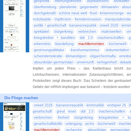
geopolitik
meinungsfreiheit
asylwahnsinn
biowaffen
überfremdung
plandemie
gegenwehr
klimawahn
absu
durchgeknallt
schöne neue welt
frust
krisenvorsorge
wa
notizkladde
impfirrsinn
fremdeninvasion
manipulationste
politik + gesellschaft
bananenrepublik
orwell 2026
krimin
spektakel
bürgerkrieg
verbrechen
matrixwelten
vi
kriegstreiber + banditen
ddr 2.0
machenschaften
g
erkenntnis
klarstellung
machtterroristen
bücherwelt
gesinnungsdiktatur
transhumanismus
dokumentation
scheindemokratie
klimareligion
oligarchenmafia
emotio
absurdistan germanistan
unvernunft
verlogenheit
dekade
Impfen um jeden Preis – das Kartenhaus bricht z
Lehrbuchwissen, internationalen Zulassungsrichtlinien, 
Protokollen zeigt dieses Buch: Das Scheitern der genbasier
Gefahr der mRNA-Impfungen war bekannt – trotzdem wurde
Die Fliege machen
orwell 2026
bananenrepublik
kriminalität
endspiel 26 -3
gesellschaft
great reset
ddr 2.0
machenschaften
verbrechen
freiheit
bürgerkrieg
kriegstreiber + b
gesellschaftskritik
untergang
arche
bücherwelt
machtwi
machtterroristen
recherche
absurdistan germanistan