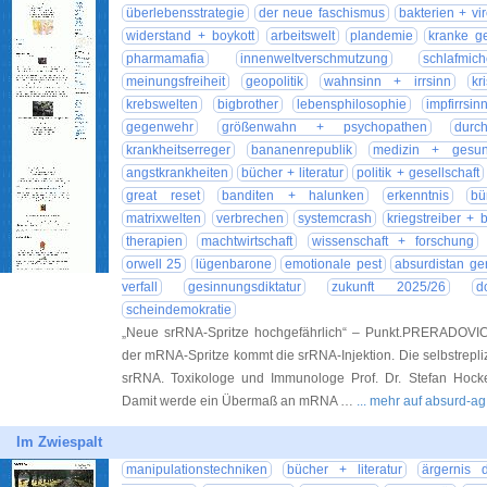
überlebensstrategie
der neue faschismus
bakterien + vi
widerstand + boykott
arbeitswelt
plandemie
kranke ge
pharmamafia
innenweltverschmutzung
schlafmich
meinungsfreiheit
geopolitik
wahnsinn + irrsinn
kr
krebswelten
bigbrother
lebensphilosophie
impfirrsin
gegenwehr
größenwahn + psychopathen
durch
krankheitserreger
bananenrepublik
medizin + gesun
angstkrankheiten
bücher + literatur
politik + gesellschaft
great reset
banditen + halunken
erkenntnis
bü
matrixwelten
verbrechen
systemcrash
kriegstreiber + 
therapien
machtwirtschaft
wissenschaft + forschung
orwell 25
lügenbarone
emotionale pest
absurdistan ge
verfall
gesinnungsdiktatur
zukunft 2025/26
d
scheindemokratie
„Neue srRNA-Spritze hochgefährlich“ – Punkt.PRERADOVIC 
der mRNA-Spritze kommt die srRNA-Injektion. Die selbstrepliz
srRNA. Toxikologe und Immunologe Prof. Dr. Stefan Hockert
Damit werde ein Übermaß an mRNA …
... mehr auf absurd-ag
Im Zwiespalt
manipulationstechniken
bücher + literatur
ärgernis 