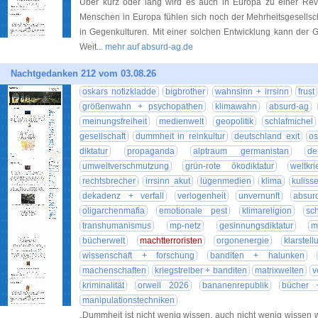
Über kurz oder lang wird es auch in Europa zu einer R
Menschen in Europa fühlen sich noch der Mehrheitsgesellscha
in Gegenkulturen. Mit einer solchen Entwicklung kann der 
Weit
... mehr auf absurd-ag.de
Nachtgedanken 212 vom 03.08.26
oskars notizkladde
bigbrother
wahnsinn + irrsinn
frust
größenwahn + psychopathen
klimawahn
absurd-ag
meinungsfreiheit
medienwelt
geopolitik
schlafmichel
gesellschaft
dummheit in reinkultur
deutschland exit
os
diktatur
propaganda
alptraum germanistan
d
umweltverschmutzung
grün-rote ökodiktatur
weltkr
rechtsbrecher
irrsinn akut
lügenmedien
klima
kuliss
dekadenz + verfall
verlogenheit
unvernunft
absur
oligarchenmafia
emotionale pest
klimareligion
sc
transhumanismus
mp-netz
gesinnungsdiktatur
m
bücherwelt
machtterroristen
orgonenergie
klarstell
wissenschaft + forschung
banditen + halunken
machenschaften
kriegstreiber + banditen
matrixwelten
v
kriminalität
orwell 2026
bananenrepublik
bücher +
manipulationstechniken
„Dummheit ist nicht wenig wissen, auch nicht wenig wissen 