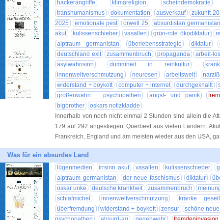
hackerangriffe
klimareligion
scheindemokratie
transhumanismus
dokumentation
ausverkauf
zukunft 2
2025
emotionale pest
orwell 25
absurdistan germanista
akut
kulissenschieber
vasallen
grün-rote ökodiktatur
r
alptraum germanistan
überlebensstrategie
diktatur
deutschland exit
zusammenbruch
propaganda
arbeit-lo
asylwahnsinn
dummheit in reinkultur
kran
innenweltverschmutzung
neurosen
arbeitswelt
narzi
widerstand + boykott
computer + internet
durchgeknallt
größenwahn + psychopathen
angst- und panik
fre
bigbrother
oskars notizkladde
Innerhalb von noch nicht einmal 2 Stunden sind allein die 
179 auf 292 angestiegen. Querbeet aus vielen Ländern. Akut
Frankreich, England und am meisten wieder aus den USA, ga
Was für ein absurdes Land
lügenmedien
irrsinn akut
vasallen
kulissenschieber
g
alptraum germanistan
der neue faschismus
diktatur
üb
oskar unke
deutsche krankheit
zusammenbruch
meinung
schlafmichel
innenweltverschmutzung
kranke gesell
überfremdung
widerstand + boykott
zensur
schöne neue
psychopathen
absurd-ag
gegenwehr
fremdeninvasion