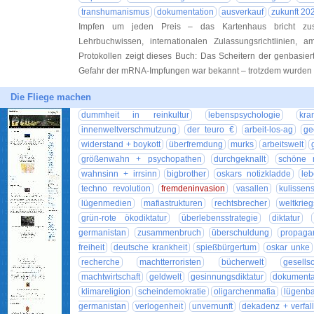
transhumanismus
dokumentation
ausverkauf
zukunft 20
Impfen um jeden Preis – das Kartenhaus bricht z
Lehrbuchwissen, internationalen Zulassungsrichtlinien, 
Protokollen zeigt dieses Buch: Das Scheitern der genbasier
Gefahr der mRNA-Impfungen war bekannt – trotzdem wurde
Die Fliege machen
dummheit in reinkultur
lebenspsychologie
kra
innenweltverschmutzung
der teuro €
arbeit-los-ag
ge
widerstand + boykott
überfremdung
murks
arbeitswelt
größenwahn + psychopathen
durchgeknallt
schöne 
wahnsinn + irrsinn
bigbrother
oskars notizkladde
leb
techno revolution
fremdeninvasion
vasallen
kulissen
lügenmedien
mafiastrukturen
rechtsbrecher
weltkrie
grün-rote ökodiktatur
überlebensstrategie
diktatur
germanistan
zusammenbruch
überschuldung
propaga
freiheit
deutsche krankheit
spießbürgertum
oskar unke
recherche
machtterroristen
bücherwelt
gesellsc
machtwirtschaft
geldwelt
gesinnungsdiktatur
dokumenta
klimareligion
scheindemokratie
oligarchenmafia
lügenb
germanistan
verlogenheit
unvernunft
dekadenz + verfal