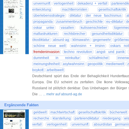
unvernunft
verlogenheit
dekadenz + verfall
parteiendik
entwicklung
machtterroristen
gesellschaftskritik
überlebensstrategie
diktatur
der neue faschismus
a
propaganda
zusammenbruch
geschichte
eu-diktatur
d
oskar unke
vasallen
kulissenschieber
lügenmed
mafiastrukturen
rechtsbrecher
gesundheitsdiktatur
ökodiktatur
absurd-ag
klimawahn
gegenwehr
größenw
schöne neue welt
wahnsinn + irrsinn
oskars not
fremdeninvasion
techno revolution
angst- und panik
dummheit in reinkultur
schlafmichel
innenw
meinungsfreiheit
asylwahnsinn
geopolitik
medienwelt
boykott
arbeitswelt
Deutschland spürt das Ende der Behaglichkeit Hunderttau
Europa. Die EU scheint zu zerfallen. Die Ikone Volkswa
Russland ist plötzlich denkbar. Das Unbehagen der Bürger 
Die …
... mehr auf absurd-ag.de
Ergänzende Fakten
geldwelt
machtwirtschaft
gesellschaftskritik
bücherwelt
recherche
klarstellung
parteiendiktatur
niedergang
wi
verfall
verlogenheit
unvernunft
absurdistan germani