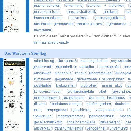
machenschaften
erkenntnis
banditen + halunken
machtterroristen
gesellschaftskritik
geldwelt
mac
transhumanismus
ausverkauf
gesinnungsdiktatur
absurdistan germanistan
emotionale pest
lügenbarone
unvernunft
„Es wird diesen Herbst passieren!“ – Ernst Wolff enthüllt alles
mehr auf absurd-ag.de
Das Wort zum Sonntag
arbeit-los-ag
der teuro €
meinungsfreiheit
asylwahnsi
gesellschaft
dummheit in reinkultur
pharmamafia
inn
arbeitswelt
plandemie
zensur
überfremdung
durchgekn
klimawahn
gegenwehr
größenwahn + psychopathen
i
notizkladde
krebswelten
bigbrother
irrsinn akut
lü
kulissenschieber
weltkriegsgefahr akut
gesundheit
mafiastrukturen
rechtsbrecher
der neue faschismus
m
diktatur
überlebensstrategie
spießbürgertum
deutsche 
unke
propaganda
geschichte
zusammenbruch
ü
entwicklung
machtterroristen
parteiendiktatur
machtw
gesellschaftskritik
scheindemokratie
klimareligion
ges
ausverkauf
transhumanismus
verlogenheit
unvernunft