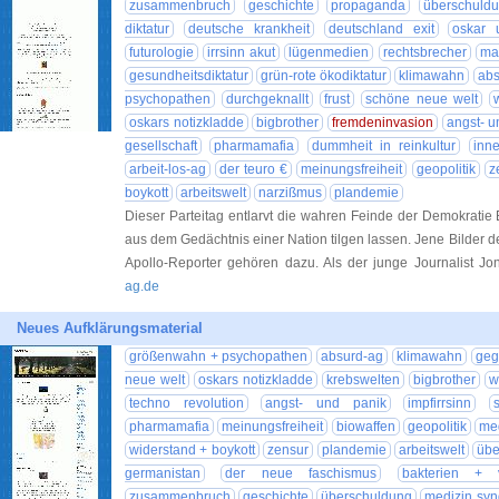
zusammenbruch
geschichte
propaganda
überschuld
diktatur
deutsche krankheit
deutschland exit
oskar 
futurologie
irrsinn akut
lügenmedien
rechtsbrecher
maf
gesundheitsdiktatur
grün-rote ökodiktatur
klimawahn
abs
psychopathen
durchgeknallt
frust
schöne neue welt
oskars notizkladde
bigbrother
fremdeninvasion
angst- u
gesellschaft
pharmamafia
dummheit in reinkultur
inn
arbeit-los-ag
der teuro €
meinungsfreiheit
geopolitik
z
boykott
arbeitswelt
narzißmus
plandemie
Dieser Parteitag entlarvt die wahren Feinde der Demokratie Es 
aus dem Gedächtnis einer Nation tilgen lassen. Jene Bilder d
Apollo-Reporter gehören dazu. Als der junge Journalist Jo
ag.de
Neues Aufklärungsmaterial
größenwahn + psychopathen
absurd-ag
klimawahn
geg
neue welt
oskars notizkladde
krebswelten
bigbrother
w
techno revolution
angst- und panik
impfirrsinn
pharmamafia
meinungsfreiheit
biowaffen
geopolitik
me
widerstand + boykott
zensur
plandemie
arbeitswelt
übe
germanistan
der neue faschismus
bakterien + v
zusammenbruch
geschichte
überschuldung
medizin syn