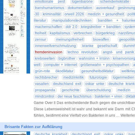
emotionale pest
lügenbarone
scheindemokratie
transhumanismus
dokumentation
ausverkauf
gesinnung
-30
kriminalität
orwell 2026
medizin + gesundheit
poli
literatur
manipulationstechniken
banditen + halunk
machenschaften
ddr 2.0
kriegstreiber + banditen
syste
freiheit
kapitalismus
verbrechen
bürgerkrieg
narzißmu
zensur
meinungsfreiheit
biowaffen
geopolitik
innenweltverschmutzung
kranke gesellschaft
dummh
fremdeninvasion
techno revolution
angst- und panik
krebswelten
bigbrother
wahnsinn + irrsinn
krisenvorsor
welt
computer + internet
größenwahn + psychopathen
grün-rote ökodiktatur
gesundheitsdiktatur
weltkri
rechtsbrecher
medizinkritik
futurologie
lügenmedien
vasallen
deutschland exit
oskar unke
deutsche krank
propaganda
geschichte
überschuldung
medizin s
mindcontrol
der neue faschismus
bakterien + viren
diktat
Game Over II Das entscheidende Buch gegen die unsichtbare
Diese Lebensweisheit ist wahr und bekannt wie Darm mit Ch
fühlen, bestimmt eine Vielfalt von Bakterien in uns … Weiterl
Brisante Fakten zur Aufklärung
deutsche krankheit
deutschland exit
oskar unke
zus