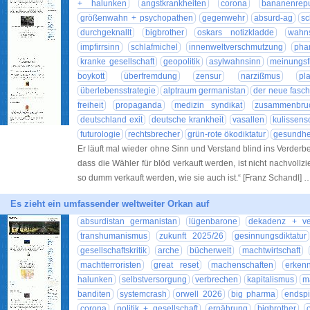
+ halunken
angstkrankheiten
corona
bananenrepu
größenwahn + psychopathen
gegenwehr
absurd-ag
sc
durchgeknallt
bigbrother
oskars notizkladde
wahn
impfirrsinn
schlafmichel
innenweltverschmutzung
pha
kranke gesellschaft
geopolitik
asylwahnsinn
meinungsfr
boykott
überfremdung
zensur
narzißmus
pl
überlebensstrategie
alptraum germanistan
der neue fasc
freiheit
propaganda
medizin syndikat
zusammenbru
deutschland exit
deutsche krankheit
vasallen
kulissens
futurologie
rechtsbrecher
grün-rote ökodiktatur
gesundhei
Er läuft mal wieder ohne Sinn und Verstand blind ins Verderb
dass die Wähler für blöd verkauft werden, ist nicht nachvollz
so dumm verkauft werden, wie sie auch ist.“ [Franz Schandl] 
Es zieht ein umfassender weltweiter Orkan auf
absurdistan germanistan
lügenbarone
dekadenz + ver
transhumanismus
zukunft 2025/26
gesinnungsdiktatur
gesellschaftskritik
arche
bücherwelt
machtwirtschaft
machtterroristen
great reset
machenschaften
erkenn
halunken
selbstversorgung
verbrechen
kapitalismus
m
banditen
systemcrash
orwell 2026
big pharma
endspi
corona
politik + gesellschaft
ernährung
bigbrother