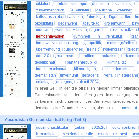
diktatur
überlebensstrategie
der neue faschismus
a
zusammenbruch
eu-diktatur
deutsche krankheit
kulissenschieber
vasallen
futurologie
lügenmedien
ir
ökodiktatur
gegenwehr
absurd-ag
größenwahn + psy
neue welt
wahnsinn + irrsinn
bigbrother
oskars notizkla
fremdeninvasion
dummheit in reinkultur
kra
innenweltverschmutzung
geopolitik
meinungsfreiheit
überfremdung
bürgerkrieg
freiheit
systemcrash
kriegs
ddr 2.0
great reset
banditen + halunken
erkenntni
gesellschaft
bananenrepublik
kriminalität
transhumanismus
klimareligion
scheindemokratie
germanistan
unvernunft
dekadenz + verfall
niedergang
unkologie
untergang
zukunft 2024
In einer Zeit, in der die offiziellen Medien immer offensi
Parteienkartells und der mächtigsten Interessengrupp
verkommen, sich ungeniert in den Dienst von Kriegspropaga
demokratischer Grundrechte stellen, abermals …
... mehr auf
Absurdistan Germanistan hat fertig (Teil 2)
gesinnungsdiktatur
zukunft 2025/26
dokumentation
klimareligion
scheindemokratie
emotionale pest
orw