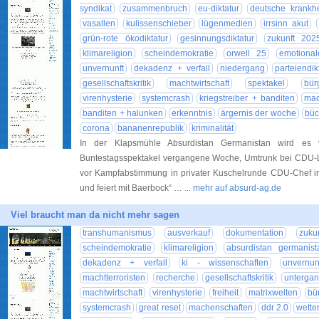
syndikat
zusammenbruch
eu-diktatur
deutsche krankhe
vasallen
kulissenschieber
lügenmedien
irrsinn akut
grün-rote ökodiktatur
gesinnungsdiktatur
zukunft 202
klimareligion
scheindemokratie
orwell 25
emotional
unvernunft
dekadenz + verfall
niedergang
parteiendik
gesellschaftskritik
machtwirtschaft
spektakel
bür
virenhysterie
systemcrash
kriegstreiber + banditen
mac
banditen + halunken
erkenntnis
ärgernis der woche
büc
corona
bananenrepublik
kriminalität
In der Klapsmühle Absurdistan Germanistan wird es v
Buntestagsspektakel vergangene Woche, Umtrunk bei CDU-L
vor Kampfabstimmung in privater Kuschelrunde CDU-Chef ins
und feiert mit Baerbock“ …
... mehr auf absurd-ag.de
Viel braucht man da nicht mehr sagen
transhumanismus
ausverkauf
dokumentation
zuku
scheindemokratie
klimareligion
absurdistan germanist
dekadenz + verfall
ki - wissenschaften
unvernun
machtterroristen
recherche
gesellschaftskritik
unterga
machtwirtschaft
virenhysterie
freiheit
matrixwelten
bü
systemcrash
great reset
machenschaften
ddr 2.0
wette