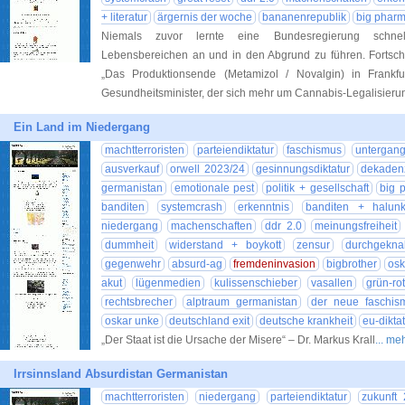
+ literatur
ärgernis der woche
bananenrepublik
big phar
Niemals zuvor lernte eine Bundesregierung schnel
Lebensbereichen an und in den Abgrund zu führen. Fortschr
„Das Produktionsende (Metamizol / Novalgin) in Frankf
Gesundheitsminister, der sich mehr um Cannabis-Legalisier
Ein Land im Niedergang
machtterroristen
parteiendiktatur
faschismus
untergan
ausverkauf
orwell 2023/24
gesinnungsdiktatur
dekadenz
germanistan
emotionale pest
politik + gesellschaft
big 
banditen
systemcrash
erkenntnis
banditen + halun
niedergang
machenschaften
ddr 2.0
meinungsfreiheit
dummheit
widerstand + boykott
zensur
durchgeknal
gegenwehr
absurd-ag
fremdeninvasion
bigbrother
osk
akut
lügenmedien
kulissenschieber
vasallen
grün-ro
rechtsbrecher
alptraum germanistan
der neue faschis
oskar unke
deutschland exit
deutsche krankheit
eu-dikta
„Der Staat ist die Ursache der Misere“ – Dr. Markus Krall
... me
Irrsinnsland Absurdistan Germanistan
machtterroristen
niedergang
parteiendiktatur
zukunft