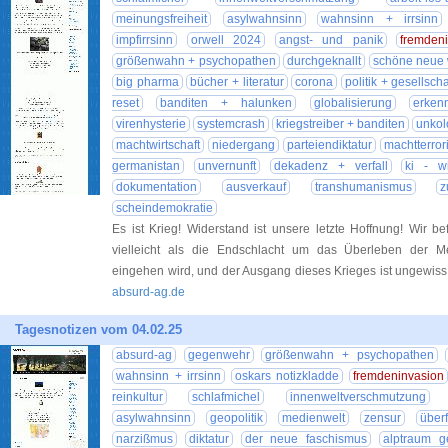
meinungsfreiheit
asylwahnsinn
wahnsinn + irrsinn
impfirrsinn
orwell 2024
angst- und panik
fremden
größenwahn + psychopathen
durchgeknallt
schöne neue 
big pharma
bücher + literatur
corona
politik + gesellscha
reset
banditen + halunken
globalisierung
erkenn
virenhysterie
systemcrash
kriegstreiber + banditen
unkol
machtwirtschaft
niedergang
parteiendiktatur
machtterror
germanistan
unvernunft
dekadenz + verfall
ki - w
dokumentation
ausverkauf
transhumanismus
z
scheindemokratie
Es ist Krieg! Widerstand ist unsere letzte Hoffnung! Wir bef
vielleicht als die Endschlacht um das Überleben der M
eingehen wird, und der Ausgang dieses Krieges ist ungewiss
absurd-ag.de
Tagesnotizen vom 04.02.25
absurd-ag
gegenwehr
größenwahn + psychopathen
wahnsinn + irrsinn
oskars notizkladde
fremdeninvasion
reinkultur
schlafmichel
innenweltverschmutzung
asylwahnsinn
geopolitik
medienwelt
zensur
über
narzißmus
diktatur
der neue faschismus
alptraum g