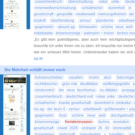
zusammenbruch
überschuldung
oskar unke
deuts
innenweltverschmutzung
schlafmichel
dummheit in r
gesellschaft
geopolitik
medienwelt
meinungsfreiheit
der
boykott
überfremdung
zensur
plandemie
arbeitswe
gegenwehr
absurd-ag
klimawahn
schöne neue welt
notizkladde
krisenvorsorge
wahnsinn + irrsinn
techno rev
„Es gibt kein gutmütigeres, aber auch kein leichtgläubiger
brauchte ich unter ihnen nie zu säen. Ich brauchte nur meine
wie ein scheues Wild hinein. Untereinander haben sie sic
ag.de
Die Mehrheit schläft immer noch
kulissenschieber
vasallen
irrsinn akut
futurologie
rechtsbrecher
grün-rote ökodiktatur
weltkriegsgefahr a
mindcontrol
der neue faschismus
eu-diktatur
propag
zusammenbruch
deutschland exit
oskar unke
deutsche 
schlafmichel
kranke gesellschaft
dummheit in reinkultur
los-ag
der teuro €
zensur
arbeitswelt
größenwahn + ps
gegenwehr
frust
schöne neue welt
durchgeknallt
krisenvorsorge
fremdeninvasion
techno revolution
gesellschaft
orwell 2026
endspiel 26 -30
kriminalität
bürgerkrieg
wirtschaft
kriegstreiber + banditen
sys