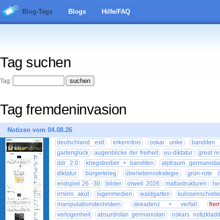
Blog-Tags
Blogs
Hilfe/FAQ
Tag suchen
Tag:
Tag fremdeninvasion
Notizen vom 04.08.26
deutschland exit
erkenntnis
oskar unke
banditen
gartenglück
augenblicke der freiheit
eu-diktatur
great re
ddr 2.0
kriegstreiber + banditen
alptraum germanista
diktatur
bürgerkrieg
überlebensstrategie
grün-rote ö
endspiel 26 -30
bilder
orwell 2026
mafiastrukturen
he
irrsinn akut
lügenmedien
waldgarten
kulissenschieb
manipulationstechniken
dekadenz + verfall
fre
verlogenheit
absurdistan germanistan
oskars notizklad