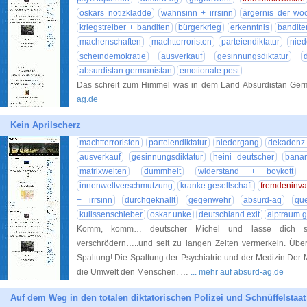
oskars notizkladde
wahnsinn + irrsinn
ärgernis der wo
kriegstreiber + banditen
bürgerkrieg
erkenntnis
bandite
machenschaften
machtterroristen
parteiendiktatur
nied
scheindemokratie
ausverkauf
gesinnungsdiktatur
absurdistan germanistan
emotionale pest
Das schreit zum Himmel was in dem Land Absurdistan Germ
ag.de
Kein Aprilscherz
machtterroristen
parteiendiktatur
niedergang
dekadenz 
ausverkauf
gesinnungsdiktatur
heini deutscher
banan
matrixwelten
dummheit
widerstand + boykott
innenweltverschmutzung
kranke gesellschaft
fremdeninva
+ irrsinn
durchgeknallt
gegenwehr
absurd-ag
qu
kulissenschieber
oskar unke
deutschland exit
alptraum 
Komm, komm… deutscher Michel und lasse dich sch
verschrödern…..und seit zu langen Zeiten vermerkeln. Übera
Spaltung! Die Spaltung der Psychiatrie und der Medizin Der
die Umwelt den Menschen. …
... mehr auf absurd-ag.de
Auf dem Weg in den totalen diktatorischen Polizei und Schnüffelstaat