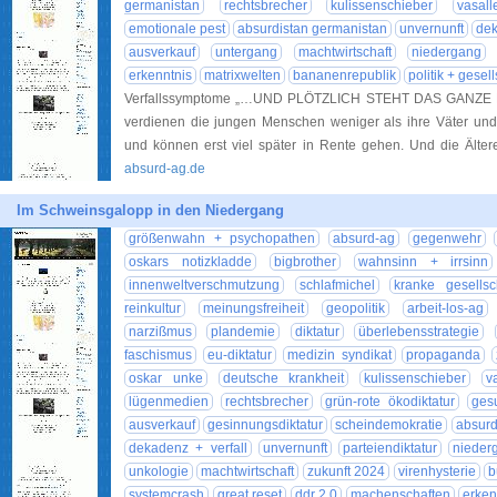
germanistan
rechtsbrecher
kulissenschieber
vasall
emotionale pest
absurdistan germanistan
unvernunft
dek
ausverkauf
untergang
machtwirtschaft
niedergang
erkenntnis
matrixwelten
bananenrepublik
politik + gesell
Verfallssymptome „…UND PLÖTZLICH STEHT DAS GANZE 
verdienen die jungen Menschen weniger als ihre Väter und
und können erst viel später in Rente gehen. Und die Ält
absurd-ag.de
Im Schweinsgalopp in den Niedergang
größenwahn + psychopathen
absurd-ag
gegenwehr
oskars notizkladde
bigbrother
wahnsinn + irrsinn
innenweltverschmutzung
schlafmichel
kranke gesellsc
reinkultur
meinungsfreiheit
geopolitik
arbeit-los-ag
narzißmus
plandemie
diktatur
überlebensstrategie
faschismus
eu-diktatur
medizin syndikat
propaganda
oskar unke
deutsche krankheit
kulissenschieber
v
lügenmedien
rechtsbrecher
grün-rote ökodiktatur
gesu
ausverkauf
gesinnungsdiktatur
scheindemokratie
absurd
dekadenz + verfall
unvernunft
parteiendiktatur
nieder
unkologie
machtwirtschaft
zukunft 2024
virenhysterie
b
systemcrash
great reset
ddr 2.0
machenschaften
erken