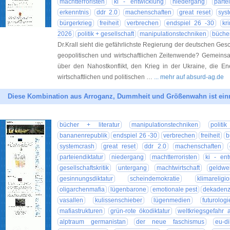
machtterroristen
ki - entwicklung
niedergang
parte
erkenntnis
ddr 2.0
machenschaften
great reset
sys
bürgerkrieg
freiheit
verbrechen
endspiel 26 -30
kri
2026
politik + gesellschaft
manipulationstechniken
bücher
Dr.Krall sieht die gefährlichste Regierung der deutschen Ge
geopolitischen und wirtschaftlichen Zeitenwende? Gemeinsa
über den Nahostkonflikt, den Krieg in der Ukraine, die E
wirtschaftlichen und politischen …
... mehr auf absurd-ag.de
Diese Kombination aus Arroganz, Dummheit und Größenwahn ist einm
bücher + literatur
manipulationstechniken
politi
bananenrepublik
endspiel 26 -30
verbrechen
freiheit
b
systemcrash
great reset
ddr 2.0
machenschaften
parteiendiktatur
niedergang
machtterroristen
ki - ent
gesellschaftskritik
untergang
machtwirtschaft
geldwel
gesinnungsdiktatur
scheindemokratie
klimareligi
oligarchenmafia
lügenbarone
emotionale pest
dekadenz 
vasallen
kulissenschieber
lügenmedien
futurologi
mafiastrukturen
grün-rote ökodiktatur
weltkriegsgefahr 
alptraum germanistan
der neue faschismus
eu-di