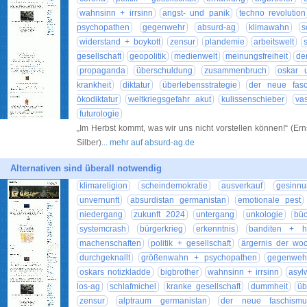
wahnsinn + irrsinn
angst- und panik
techno revolution
psychopathen
gegenwehr
absurd-ag
klimawahn
s
widerstand + boykott
zensur
plandemie
arbeitswelt
gesellschaft
geopolitik
medienwelt
meinungsfreiheit
de
propaganda
überschuldung
zusammenbruch
oskar 
krankheit
diktatur
überlebensstrategie
der neue fas
ökodiktatur
weltkriegsgefahr akut
kulissenschieber
vas
futurologie
„Im Herbst kommt, was wir uns nicht vorstellen können!“ (Ern
Silber)
... mehr auf absurd-ag.de
Alternativen sind überall notwendig
klimareligion
scheindemokratie
ausverkauf
gesinnu
unvernunft
absurdistan germanistan
emotionale pest
niedergang
zukunft 2024
untergang
unkologie
büc
systemcrash
bürgerkrieg
erkenntnis
banditen + h
machenschaften
politik + gesellschaft
ärgernis der wo
durchgeknallt
größenwahn + psychopathen
gegenweh
oskars notizkladde
bigbrother
wahnsinn + irrsinn
asyl
los-ag
schlafmichel
kranke gesellschaft
dummheit
üb
zensur
alptraum germanistan
der neue faschismu