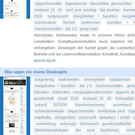
oligarchenmafia
lügenbarone
absurdistan germanistan
endspiel 26 -30
wort zum sonntag
big pharma
banane
2026
systemcrash
kriegstreiber + banditen
bürgerk
virenhysterie
freiheit
verbrechen
banditen + h
machenschaften
ddr 2.0
great reset
Absurdistan Germanistan heute: In unseren Ohren dröhn
Leisetrettern. Dumpfbackenreduktion muss natürlich mit v
einhergehen. Deswegen der Kampf gegen die Landwirtsch
Betriebe und die Lebensmittelproduktion. Kunstfraß, Kunstkäs
absurd-ag.de
Was sagen mir meine Glaskugeln
bürgerkrieg
matrixwelten
virenhysterie
kapitalismus
kriegstreiber + banditen
ddr 2.0
machenschaften
grea
halunken
erkenntnis
manipulationstechniken
ärgernis d
gesellschaft
orwell 2026
endspiel 26 -30
kriminalität
zukunft 2025/26
transhumanismus
ausverkauf
scheindemokratie
oligarchenmafia
emotionale pest
lüg
impfmafia
verlogenheit
unvernunft
dekadenz + verfall
- entwicklung
unkologie
bücherwelt
gesellschaftskritik
überlebensstrategie
der neue faschismus
mind