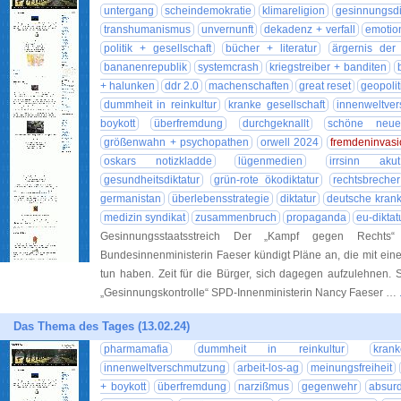
untergang
scheindemokratie
klimareligion
gesinnungsdi
transhumanismus
unvernunft
dekadenz + verfall
emotio
politik + gesellschaft
bücher + literatur
ärgernis der
bananenrepublik
systemcrash
kriegstreiber + banditen
+ halunken
ddr 2.0
machenschaften
great reset
geopolit
dummheit in reinkultur
kranke gesellschaft
innenweltve
boykott
überfremdung
durchgeknallt
schöne neue
größenwahn + psychopathen
orwell 2024
fremdeninvasi
oskars notizkladde
lügenmedien
irrsinn akut
gesundheitsdiktatur
grün-rote ökodiktatur
rechtsbrecher
germanistan
überlebensstrategie
diktatur
deutsche krank
medizin syndikat
zusammenbruch
propaganda
eu-diktat
Gesinnungsstaatsstreich Der „Kampf gegen Rechts
Bundesinnenministerin Faeser kündigt Pläne an, die mit ein
tun haben. Zeit für die Bürger, sich dagegen aufzulehnen. S
„Gesinnungskontrolle“ SPD-Innenministerin Nancy Faeser …
Das Thema des Tages (13.02.24)
pharmamafia
dummheit in reinkultur
kran
innenweltverschmutzung
arbeit-los-ag
meinungsfreiheit
+ boykott
überfremdung
narzißmus
gegenwehr
absur