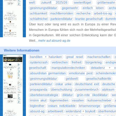
welt
zukunft 2025/26
seelenflügel
größenwah
gesinnungsdiktatur
gegenwehr
einfach leben
arch
achtsamkeit
machtterroristen
recherche
arbeit-los-ag
schlafmichel
parteiendiktatur
kranke gesellschaft
dummhei
Über kurz oder lang wird es auch in Europa zu einer R
Menschen in Europa fühlen sich noch der Mehrheitsgesellscha
in Gegenkulturen. Mit einer solchen Entwicklung kann der 
Weit
... mehr auf absurd-ag.de
Weitere Informationen
banditen + halunken
great reset
machenschaften
systemcrash
verbrechen
freiheit
bürgerkrieg
endspi
gesellschaft
manipulationstechniken
dekadenz + ver
absurdistan germanistan
emotionale pest
scheindemokr
gesinnungsdiktatur
geldwelt
gesellschaftskritik
parteiendiktatur
oskar unke
deutschland exit
deutsche 
propaganda
überschuldung
zusammenbruch
alptraum
überlebensstrategie
diktatur
grün-rote ökodiktatur
we
irrsinn akut
lügenmedien
vasallen
kulissenschieber
bigbrother
oskars notizkladde
krisenvorsorge
größen
absurd-ag
arbeitswelt
widerstand + boykott
überfremdu