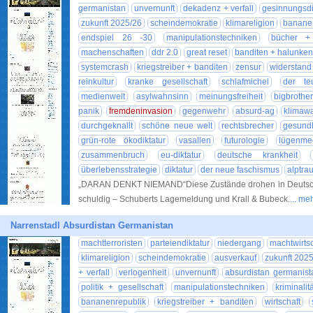
germanistan
unvernunft
dekadenz + verfall
gesinnungsdi
zukunft 2025/26
scheindemokratie
klimareligion
banane
endspiel 26 -30
manipulationstechniken
bücher + 
machenschaften
ddr 2.0
great reset
banditen + halunke
systemcrash
kriegstreiber + banditen
zensur
widerstand
reinkultur
kranke gesellschaft
schlafmichel
der te
medienwelt
asylwahnsinn
meinungsfreiheit
bigbrother
panik
fremdeninvasion
gegenwehr
absurd-ag
klimaw
durchgeknallt
schöne neue welt
rechtsbrecher
gesundh
grün-rote ökodiktatur
vasallen
futurologie
lügenme
zusammenbruch
eu-diktatur
deutsche krankheit
überlebensstrategie
diktatur
der neue faschismus
alptra
„DARAN DENKT NIEMAND“Diese Zustände drohen in Deutschla
schuldig – Schuberts Lagemeldung und Krall & Bubeck.
... me
Narrenstadl Absurdistan Germanistan
machtterroristen
parteiendiktatur
niedergang
machtwirtsc
klimareligion
scheindemokratie
ausverkauf
zukunft 202
+ verfall
verlogenheit
unvernunft
absurdistan germanist
politik + gesellschaft
manipulationstechniken
kriminalit
bananenrepublik
kriegstreiber + banditen
wirtschaft