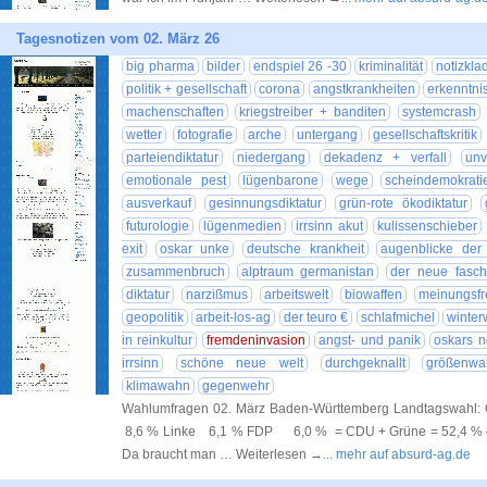
Tagesnotizen vom 02. März 26
big pharma
bilder
endspiel 26 -30
kriminalität
notizkla
politik + gesellschaft
corona
angstkrankheiten
erkenntni
machenschaften
kriegstreiber + banditen
systemcrash
wetter
fotografie
arche
untergang
gesellschaftskritik
parteiendiktatur
niedergang
dekadenz + verfall
unv
emotionale pest
lügenbarone
wege
scheindemokrati
ausverkauf
gesinnungsdiktatur
grün-rote ökodiktatur
futurologie
lügenmedien
irrsinn akut
kulissenschieber
exit
oskar unke
deutsche krankheit
augenblicke der f
zusammenbruch
alptraum germanistan
der neue fasch
diktatur
narzißmus
arbeitswelt
biowaffen
meinungsfre
geopolitik
arbeit-los-ag
der teuro €
schlafmichel
winter
in reinkultur
fremdeninvasion
angst- und panik
oskars n
irrsinn
schöne neue welt
durchgeknallt
größenw
klimawahn
gegenwehr
Wahlumfragen 02. März Baden-Württemberg Landtagswa
8,6 % Linke 6,1 % FDP 6,0 % = CDU + Grüne = 52,4 % –>
Da braucht man … Weiterlesen →
... mehr auf absurd-ag.de