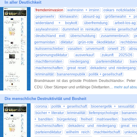
In aller Deutlichkeit
fremdeninvasion
wahnsinn + irrsinn
oskars notizkladde
gegenwehr
klimawahn
absurd-ag
größenwahn + ps
widerstand + boykott
überfremdung
arbeit-los-ag
asylwahnsinn
dummheit in reinkultur
kranke gesellschaf
deutschland exit
überschuldung
zusammenbruch
p
germanistan
diktatur
grün-rote ökodiktatur
rechtsbre
kulissenschieber
vasallen
unvernunft
orwell 25
absu
gesinnungsdiktatur
ausverkauf
zukunft 2025/26
machtterroristen
niedergang
parteiendiktatur
ban
machenschaften
great reset
dekadenz und niedergang
kriminalität
bananenrepublik
politik + gesellschaft
Brandmauer ist das grösste Problem Deutschlands»: Peter
CDU. Über Stümper und unfähige Dilettanten.
... mehr auf ab
Die menschliche Destruktivität und Bosheit
corona
politik + gesellschaft
bioenergetik + sexualität
bücher + literatur
kriminalität
tiefenpsychologie
bananenr
+ banditen
bürgerkrieg
freiheit
matrixwelten
bandite
machenschaften
dekadenz und niedergang
great res
parteiendiktatur
wilhelm reich
machtwirtschaft
unkolo