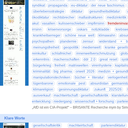
syndikat
propaganda
eu-diktatur
der neue faschismus
überlebensstrategie
diktatur
gesundheitsdiktatur
ökodiktatur
rechtsbrecher
mafiastrukturen
medizinkritik
akut
vasallen
kulissenschieber
impfirrsinn
fremdeninva
irrsinn
krisenvorsorge
oskars notizkladde
krebswe
krankheitserreger
schöne neue welt
klimawahn
absu
psychopathen
plandemie
zensur
widerstand + bo
meinungsfreiheit
geopolitik
medienwelt
kranke gesells
reinkultur
schlafmichel
innenweltverschmutzung
glob
erkenntnis
machenschaften
ddr 2.0
great reset
sys
bürgerkrieg
freiheit
matrixwelten
virenhysterie
kapital
kriminalität
big pharma
orwell 2026
medizin + gesundh
manipulationstechniken
bücher + literatur
verlogenheit
lügenbarone
emotionale pest
absurdistan germanist
klimareligion
gesinnungsdiktatur
zukunft 2025/26
ausverkauf
machtwirtschaft
gesellschaftskritik
klarstellu
entwicklung
niedergang
wissenschaft + forschung
parteie
„AfD ist ein CIA-Projekt'“ – BRISANTE Recherche mym by Si
Klare Worte
gesellschaftskritik
machtwirtschaft
parteiendiktatur