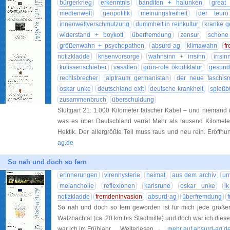
bürgerkrieg
erkenntnis
banditen + halunken
great 
medienwelt
geopolitik
meinungsfreiheit
der teur
innenweltverschmutzung
dummheit in reinkultur
kranke ge
widerstand + boykott
überfremdung
zensur
schöne
größenwahn + psychopathen
absurd-ag
klimawahn
f
notizkladde
krisenvorsorge
wahnsinn + irrsinn
irrsi
kulissenschieber
vasallen
grün-rote ökodiktatur
gesundh
rechtsbrecher
alptraum germanistan
der neue faschis
oskar unke
deutschland exit
deutsche krankheit
spießb
zusammenbruch
überschuldung
Stuttgart 21: 1.000 Kilometer falscher Kabel – und niemand
was es über Deutschland verrät Mehr als tausend Kilometer
Hektik. Der allergrößte Teil muss raus und neu rein. Eröff
ag.de
So nah und doch so fern
erinnerungen
virenhysterie
heimat
aus dem archiv
un
melancholie
reflexionen
karlsruhe
oskar unke
l
notizkladde
fremdeninvasion
absurd-ag
überfremdung
So nah und doch so fern geworden ist für mich jede größere
Walzbachtal (ca. 20 km bis Stadtmitte) und doch war ich dieses
war ich im Frühjahr … Weiterlesen →
... mehr auf absurd-ag.d