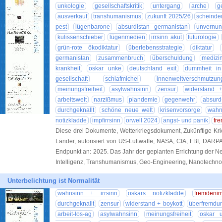
unkologie
gesellschaftskritik
untergang
arche
g
ausverkauf
transhumanismus
zukunft 2025/26
scheinde
pest
lügenbarone
absurdistan germanistan
unvernunf
kulissenschieber
lügenmedien
irrsinn akut
futurologie
grün-rote ökodiktatur
überlebensstrategie
diktatur
germanistan
zusammenbruch
überschuldung
medizi
krankheit
oskar unke
deutschland exit
dummheit in 
gesellschaft
schlafmichel
innenweltverschmutzun
meinungsfreiheit
asylwahnsinn
zensur
widerstand 
arbeitswelt
narzißmus
plandemie
gegenwehr
absurd
durchgeknallt
schöne neue welt
krisenvorsorge
wahn
notizkladde
impfirrsinn
orwell 2024
angst- und panik
fr
Diese drei Dokumente, Wetterkriegsdokument, Zukünftige Kr
Länder, autorisiert von US-Luftwaffe, NASA, CIA, FBI, DARP
Endpunkt an: 2025. Das Jahr der geplanten Errichtung der 
Intelligenz, Transhumanismus, Geo-Engineering, Nanotechno
Unterbelichtung ist Normalität
wahnsinn + irrsinn
oskars notizkladde
fremdenin
durchgeknallt
zensur
widerstand + boykott
überfremdu
arbeit-los-ag
asylwahnsinn
meinungsfreiheit
oskar 