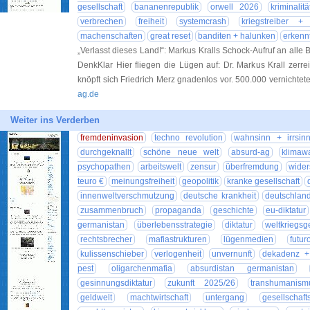
gesellschaft
bananenrepublik
orwell 2026
kriminalitä
verbrechen
freiheit
systemcrash
kriegstreiber +
machenschaften
great reset
banditen + halunken
erkenn
„Verlasst dieses Land!“: Markus Kralls Schock-Aufruf an alle
DenkKlar Hier fliegen die Lügen auf: Dr. Markus Krall zerre
knöpft sich Friedrich Merz gnadenlos vor. 500.000 vernichtet
ag.de
Weiter ins Verderben
fremdeninvasion
techno revolution
wahnsinn + irrsin
durchgeknallt
schöne neue welt
absurd-ag
klimaw
psychopathen
arbeitswelt
zensur
überfremdung
wider
teuro €
meinungsfreiheit
geopolitik
kranke gesellschaft
innenweltverschmutzung
deutsche krankheit
deutschland
zusammenbruch
propaganda
geschichte
eu-diktatur
germanistan
überlebensstrategie
diktatur
weltkriegsg
rechtsbrecher
mafiastrukturen
lügenmedien
futur
kulissenschieber
verlogenheit
unvernunft
dekadenz + 
pest
oligarchenmafia
absurdistan germanistan
gesinnungsdiktatur
zukunft 2025/26
transhumanism
geldwelt
machtwirtschaft
untergang
gesellschafts