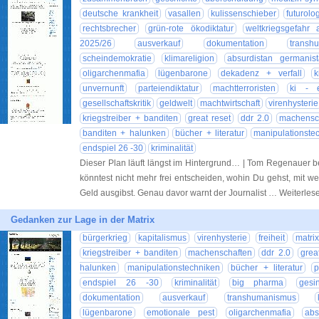
deutsche krankheit
vasallen
kulissenschieber
futurolo
rechtsbrecher
grün-rote ökodiktatur
weltkriegsgefahr 
2025/26
ausverkauf
dokumentation
transh
scheindemokratie
klimareligion
absurdistan germanis
oligarchenmafia
lügenbarone
dekadenz + verfall
k
unvernunft
parteiendiktatur
machtterroristen
ki - e
gesellschaftskritik
geldwelt
machtwirtschaft
virenhysterie
kriegstreiber + banditen
great reset
ddr 2.0
machensc
banditen + halunken
bücher + literatur
manipulationste
endspiel 26 -30
kriminalität
Dieser Plan läuft längst im Hintergrund… | Tom Regenauer b
könntest nicht mehr frei entscheiden, wohin Du gehst, mit we
Geld ausgibst. Genau davor warnt der Journalist … Weiterle
Gedanken zur Lage in der Matrix
bürgerkrieg
kapitalismus
virenhysterie
freiheit
matri
kriegstreiber + banditen
machenschaften
ddr 2.0
grea
halunken
manipulationstechniken
bücher + literatur
p
endspiel 26 -30
kriminalität
big pharma
gesi
dokumentation
ausverkauf
transhumanismus
lügenbarone
emotionale pest
oligarchenmafia
abs