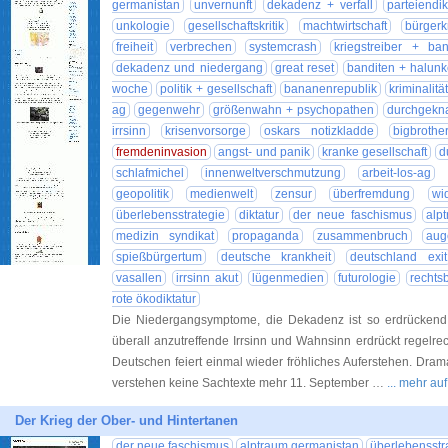
germanistan
unvernunft
dekadenz + verfall
parteiendik
unkologie
gesellschaftskritik
machtwirtschaft
bürgerk
freiheit
verbrechen
systemcrash
kriegstreiber + ban
dekadenz und niedergang
great reset
banditen + halun
woche
politik + gesellschaft
bananenrepublik
kriminalität
ag
gegenwehr
größenwahn + psychopathen
durchgekna
irrsinn
krisenvorsorge
oskars notizkladde
bigbrothe
fremdeninvasion
angst- und panik
kranke gesellschaft
d
schlafmichel
innenweltverschmutzung
arbeit-los-ag
geopolitik
medienwelt
zensur
überfremdung
wi
überlebensstrategie
diktatur
der neue faschismus
alp
medizin syndikat
propaganda
zusammenbruch
aug
spießbürgertum
deutsche krankheit
deutschland exit
vasallen
irrsinn akut
lügenmedien
futurologie
rechts
rote ökodiktatur
Die Niedergangsymptome, die Dekadenz ist so erdrückend, 
überall anzutreffende Irrsinn und Wahnsinn erdrückt regelre
Deutschen feiert einmal wieder fröhliches Auferstehen. Dra
verstehen keine Sachtexte mehr 11. September …
... mehr au
Der Krieg der Ober- und Hintertanen
der neue faschismus
alptraum germanistan
überlebensstr