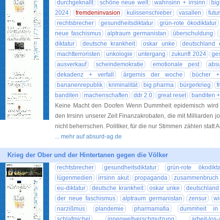
durchgeknallt
schöne neue welt
wahnsinn + irrsinn
big
2024
fremdeninvasion
kulissenschieber
vasallen
futu
rechtsbrecher
gesundheitsdiktatur
grün-rote ökodiktatur
neue faschismus
alptraum germanistan
überschuldung
diktatur
deutsche krankheit
oskar unke
deutschland e
machtterroristen
unkologie
untergang
zukunft 2024
ge
ausverkauf
scheindemokratie
emotionale pest
abs
dekadenz + verfall
ärgernis der woche
bücher + 
bananenrepublik
kriminalität
big pharma
bürgerkrieg
f
banditen
machenschaften
ddr 2.0
great reset
banditen 
Keine Macht den Doofen Wenn Dummheit epidemisch wird 
den Irrsinn unserer Zeit Finanzakrobaten, die mit Milliarden j
nicht beherrschen. Politiker, für die nur Stimmen zählen statt
... mehr auf absurd-ag.de
Krieg der Ober und der Hintertanen gegen die Völker
rechtsbrecher
gesundheitsdiktatur
grün-rote ökodikta
lügenmedien
irrsinn akut
propaganda
zusammenbruch
eu-diktatur
deutsche krankheit
oskar unke
deutschland 
der neue faschismus
alptraum germanistan
zensur
wi
narzißmus
plandemie
pharmamafia
dummheit in 
schlafmichel
innenweltverschmutzung
arbeit-los-