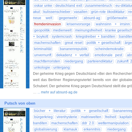
oskar unke
deutschland exit
zusammenbruch
eu-diktatu
akut
kulissenschieber
vasallen
grün-rote ökodiktatur
re
neue welt
gegenwehr
absurd-ag
größenwahn 
fremdeninvasion
krisenvorsorge
wahnsinn + irrsinn
geopolitik
medienwelt
meinungsfreiheit
kranke gesellsch
+ boykott
systemcrash
kriegstreiber + banditen
bandite
machenschaften
great reset
politik + gesellschaft
ärge
kriminalität
bananenrepublik
scheindemokratie
unvernunft
dekadenz + verfall
emotionale pest
ab
machtterroristen
niedergang
parteiendiktatur
zukunft 
unkologie
untergang
Der geheime Krieg gegen Deutschland »Bei den Recherchen
weit das Berliner Regierungsviertel bereits von der globale
Schubert. Der geheime Krieg gegen Deutschland stellt die grö
…
... mehr auf absurd-ag.de
Putsch von oben
bücher + literatur
politik + gesellschaft
bananenrep
bürgerkrieg
virenhysterie
matrixwelten
freiheit
kapital
banditen
machenschaften
ddr 2.0
wettermanipulation
globalisierung
klamauk
erkenntnis
niedergang