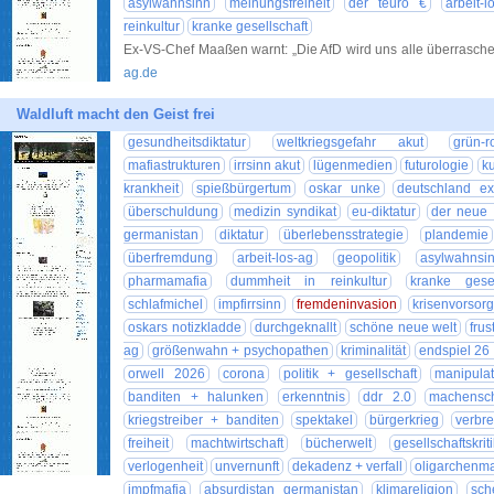
asylwahnsinn
meinungsfreiheit
der teuro €
arbeit-l
reinkultur
kranke gesellschaft
Ex-VS-Chef Maaßen warnt: „Die AfD wird uns alle überras
ag.de
Waldluft macht den Geist frei
gesundheitsdiktatur
weltkriegsgefahr akut
grün-
mafiastrukturen
irrsinn akut
lügenmedien
futurologie
k
krankheit
spießbürgertum
oskar unke
deutschland ex
überschuldung
medizin syndikat
eu-diktatur
der neue 
germanistan
diktatur
überlebensstrategie
plandemie
überfremdung
arbeit-los-ag
geopolitik
asylwahnsi
pharmamafia
dummheit in reinkultur
kranke gesel
schlafmichel
impfirrsinn
fremdeninvasion
krisenvorsor
oskars notizkladde
durchgeknallt
schöne neue welt
frus
ag
größenwahn + psychopathen
kriminalität
endspiel 26
orwell 2026
corona
politik + gesellschaft
manipulat
banditen + halunken
erkenntnis
ddr 2.0
machensch
kriegstreiber + banditen
spektakel
bürgerkrieg
verbr
freiheit
machtwirtschaft
bücherwelt
gesellschaftskriti
verlogenheit
unvernunft
dekadenz + verfall
oligarchenma
impfmafia
absurdistan germanistan
klimareligion
sch