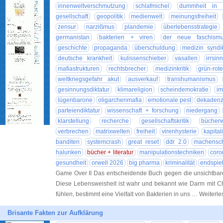
innenweltverschmutzung
schlafmichel
dummheit in r
gesellschaft
geopolitik
medienwelt
meinungsfreiheit
zensur
narzißmus
plandemie
überlebensstrategie
germanistan
bakterien + viren
der neue faschism
geschichte
propaganda
überschuldung
medizin syndi
deutsche krankheit
kulissenschieber
vasallen
irrsin
mafiastrukturen
rechtsbrecher
medizinkritik
grün-rot
weltkriegsgefahr akut
ausverkauf
transhumanismus
gesinnungsdiktatur
klimareligion
scheindemokratie
im
lügenbarone
oligarchenmafia
emotionale pest
dekadenz 
parteiendiktatur
wissenschaft + forschung
niedergang
klarstellung
recherche
gesellschaftskritik
bücherw
verbrechen
matrixwelten
freiheit
virenhysterie
kapita
banditen
systemcrash
great reset
ddr 2.0
machensch
halunken
bücher + literatur
manipulationstechniken
coro
gesundheit
orwell 2026
big pharma
kriminalität
endspiel
Game Over II Das entscheidende Buch gegen die unsichtbare
Diese Lebensweisheit ist wahr und bekannt wie Darm mit Ch
fühlen, bestimmt eine Vielfalt von Bakterien in uns … Weiterl
Brisante Fakten zur Aufklärung