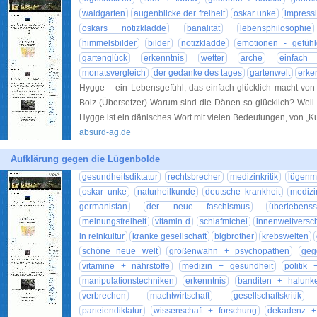
waldgarten
augenblicke der freiheit
oskar unke
impress
oskars notizkladde
banalität
lebensphilosophie
himmelsbilder
bilder
notizkladde
emotionen - gefühl
gartenglück
erkenntnis
wetter
arche
einfach 
monatsvergleich
der gedanke des tages
gartenwelt
erke
Hygge – ein Lebensgefühl, das einfach glücklich macht von M
Bolz (Übersetzer) Warum sind die Dänen so glücklich? Weil
Hygge ist ein dänisches Wort mit vielen Bedeutungen, von „Ku
absurd-ag.de
Aufklärung gegen die Lügenbolde
gesundheitsdiktatur
rechtsbrecher
medizinkritik
lügenm
oskar unke
naturheilkunde
deutsche krankheit
medizi
germanistan
der neue faschismus
überlebenss
meinungsfreiheit
vitamin d
schlafmichel
innenweltvers
in reinkultur
kranke gesellschaft
bigbrother
krebswelten
schöne neue welt
größenwahn + psychopathen
geg
vitamine + nährstoffe
medizin + gesundheit
politik 
manipulationstechniken
erkenntnis
banditen + halunk
verbrechen
machtwirtschaft
gesellschaftskritik
parteiendiktatur
wissenschaft + forschung
dekadenz + 