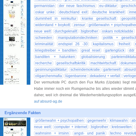
germanistan
der neue faschismus
eu-diktatur
geschich
oskar unke
deutschland exit
deutsche krankheit
inn
dummheit in reinkultur
kranke gesellschaft
geopolit
widerstand + boykott
zensur
größenwahn + psychopathe
neue welt
durchgeknallt
bigbrother
oskars notizkladde
schweden
manipulationstechniken
politik + gesellsch
kriminalität
endspiel 26 -30
kapitalismus
freiheit
kriegstreiber + banditen
great reset
gartenglück
ddr
banditen + halunken
globalisierung
parteiendiktatu
recherche
gesellschaftskritik
machtwirtschaft
dokument
gesinnungsdiktatur
scheindemokratie
gartenwelt
absurd
oligarchenmafia
lügenbarone
dekadenz + verfall
verloge
Der vermurkste PC durch den Fux Murks (Update) liegt m
Habe immer noch ein Rumgemache bis alles wieder stimmt 
daher, weil ich dreimal die Wiederherstellungsoption ausgef
auf absurd-ag.de
Ergänzende Fakten
größenwahn + psychopathen
gegenwehr
klimawahn
ab
neue welt
computer + internet
bigbrother
krebswelten
wahnsinn + irrsinn
angst- und panik
techno revolut