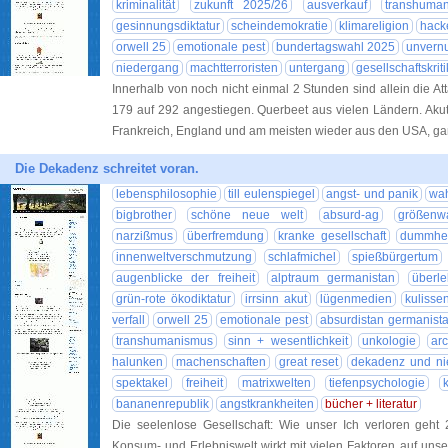
kriminalität
zukunft 2025/26
ausverkauf
transhuma
gesinnungsdiktatur
scheindemokratie
klimareligion
hacke
orwell 25
emotionale pest
bundertagswahl 2025
unvernu
niedergang
machtterroristen
untergang
gesellschaftskriti
Innerhalb von noch nicht einmal 2 Stunden sind allein die 
179 auf 292 angestiegen. Querbeet aus vielen Ländern. Akut
Frankreich, England und am meisten wieder aus den USA, ga
Die Dekadenz schreitet voran.
lebensphilosophie
till eulenspiegel
angst- und panik
wah
bigbrother
schöne neue welt
absurd-ag
größenw
narzißmus
überfremdung
kranke gesellschaft
dummheit
innenweltverschmutzung
schlafmichel
spießbürgertum
augenblicke der freiheit
alptraum germanistan
überle
grün-rote ökodiktatur
irrsinn akut
lügenmedien
kulisse
verfall
orwell 25
emotionale pest
absurdistan germanist
transhumanismus
sinn + wesentlichkeit
unkologie
ar
halunken
machenschaften
great reset
dekadenz und ni
spektakel
freiheit
matrixwelten
tiefenpsychologie
bananenrepublik
angstkrankheiten
bücher + literatur
Die seelenlose Gesellschaft: Wie unser Ich verloren geht
Konsum- und Erlebniswelt wirkt mit vielen Faktoren auf unse