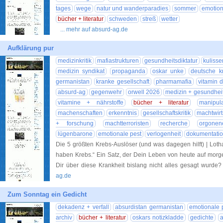
tages
wege
natur und wanderparadies
sommer
emotion
bücher + literatur
schweden
streß
wetter
... mehr auf absurd-ag.de
Aufklärung pur
medizinkritik
mafiastrukturen
gesundheitsdiktatur
kuliss
medizin syndikat
propaganda
oskar unke
deutsche k
germanistan
kranke gesellschaft
pharmamafia
vitamin 
absurd-ag
gegenwehr
orwell 2026
medizin + gesundhei
vitamine + nährstoffe
bücher + literatur
manipula
machenschaften
erkenntnis
gesellschaftskritik
machtwirt
+ forschung
machtterroristen
recherche
orgonen
lügenbarone
emotionale pest
verlogenheit
dokumentati
Die 5 größten Krebs-Auslöser (und was dagegen hilft) | Lot
haben Krebs.“ Ein Satz, der Dein Leben von heute auf mor
Dir über diese Krankheit bislang nicht alles gesagt wurd
ag.de
Zum Sonntag ein Gedicht
dekadenz + verfall
absurdistan germanistan
emotionale 
archiv
bücher + literatur
oskars notizkladde
gedichte
a