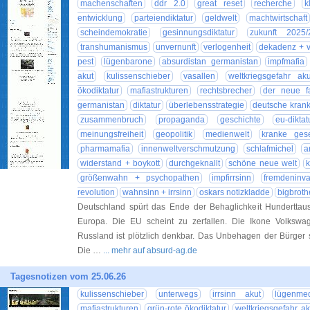
machenschaften
ddr 2.0
great reset
recherche
k
entwicklung
parteiendiktatur
geldwelt
machtwirtschaft
scheindemokratie
gesinnungsdiktatur
zukunft 2025/
transhumanismus
unvernunft
verlogenheit
dekadenz + ve
pest
lügenbarone
absurdistan germanistan
impfmafia
akut
kulissenschieber
vasallen
weltkriegsgefahr aku
ökodiktatur
mafiastrukturen
rechtsbrecher
der neue f
germanistan
diktatur
überlebensstrategie
deutsche krank
zusammenbruch
propaganda
geschichte
eu-diktat
meinungsfreiheit
geopolitik
medienwelt
kranke gese
pharmamafia
innenweltverschmutzung
schlafmichel
a
widerstand + boykott
durchgeknallt
schöne neue welt
größenwahn + psychopathen
impfirrsinn
fremdeninva
revolution
wahnsinn + irrsinn
oskars notizkladde
bigbroth
Deutschland spürt das Ende der Behaglichkeit Hunderttau
Europa. Die EU scheint zu zerfallen. Die Ikone Volkswa
Russland ist plötzlich denkbar. Das Unbehagen der Bürger 
Die …
... mehr auf absurd-ag.de
Tagesnotizen vom 25.06.26
kulissenschieber
unterwegs
irrsinn akut
lügenme
mafiastrukturen
grün-rote ökodiktatur
weltkriegsgefahr ak