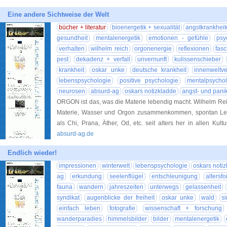
Eine andere Sichtweise der Welt
bücher + literatur
bioenergetik + sexualität
angstkrankhei
gesundheit
mentalenergetik
emotionen - gefühle
psy
verhalten
wilhelm reich
orgonenergie
reflexionen
fas
pest
dekadenz + verfall
unvernunft
kulissenschieber
krankheit
oskar unke
deutsche krankheit
innenweltv
lebenspsychologie
positive psychologie
mentalpsychol
neurosen
absurd-ag
oskars notizkladde
angst- und pani
ORGON ist das, was die Materie lebendig macht. Wilhelm Reich
Materie, Wasser und Orgon zusammenkommen, spontan Lebe
als Chi, Prana, Äther, Od, etc. seit alters her in allen Ku
absurd-ag.de
Endlich wieder!
impressionen
winterwelt
lebenspsychologie
oskars noti
ag
erkundung
seelenflügel
entschleunigung
altersf
fauna
wandern
jahreszeiten
unterwegs
gelassenheit
syndikat
augenblicke der freiheit
oskar unke
wald
s
einfach leben
fotografie
wissenschaft + forschung
wanderparadies
himmelsbilder
bilder
mentalenergetik