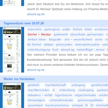
„Nach dem Studium bist Du ein Mediziner. Arzt musst Du er
macht Dr. Michael Spitzbart seine Haltung zur Pharma-Medizin
absurd-ag.de
Tagesnotizen vom 10.07.26
erkenntnis
gartenglück
wetter
freiheit
bilder
emotionen
bücher + literatur
gartenwelt
absurdistan germanistan
n
einfach leben
fotografie
sinn + wesentlichkeit
arche
o
der freiheit
diktatur
jahreszeiten
lebensphilosophie
oska
entschleunigung
frust
absurd-ag
seelenflügel
zensur
Von meinem Provider Ionos bekam ich vor ein paar Tag
Kundenbeziehung“ Seit geraumer Zeit bin ich jedoch nicht 
mal noch zu einem anderen Anbieter hineinzuschauen. Genere
absurd-ag.de
Weiter ins Verderben
geldwelt
machtwirtschaft
untergang
gesellschafts
machtterroristen
ki - entwicklung
niedergang
parteien
dekadenz + verfall
lügenbarone
oligarchenmafia
emotio
klimareligion
scheindemokratie
gesinnungsdiktatur
ausverkauf
transhumanismus
endspiel 26 -30
kriminali