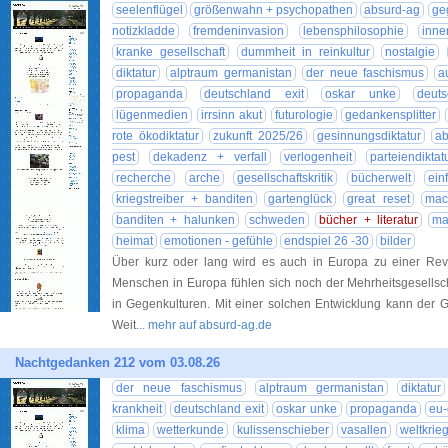
seelenflügel
größenwahn + psychopathen
absurd-ag
ge
notizkladde
fremdeninvasion
lebensphilosophie
inne
kranke gesellschaft
dummheit in reinkultur
nostalgie
diktatur
alptraum germanistan
der neue faschismus
a
propaganda
deutschland exit
oskar unke
deut
lügenmedien
irrsinn akut
futurologie
gedankensplitter
rote ökodiktatur
zukunft 2025/26
gesinnungsdiktatur
ab
pest
dekadenz + verfall
verlogenheit
parteiendiktat
recherche
arche
gesellschaftskritik
bücherwelt
ein
kriegstreiber + banditen
gartenglück
great reset
mac
banditen + halunken
schweden
bücher + literatur
ma
heimat
emotionen - gefühle
endspiel 26 -30
bilder
Über kurz oder lang wird es auch in Europa zu einer R
Menschen in Europa fühlen sich noch der Mehrheitsgesellscha
in Gegenkulturen. Mit einer solchen Entwicklung kann der 
Weit
... mehr auf absurd-ag.de
Nachtgedanken 212 vom 03.08.26
der neue faschismus
alptraum germanistan
diktatur
krankheit
deutschland exit
oskar unke
propaganda
eu-
klima
wetterkunde
kulissenschieber
vasallen
weltkrie