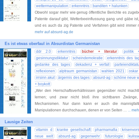
wettermanipulation
erkenntnis
banditen + halunken
Obwohl sogar mehr wie genug öffentliche Berichte es zugebe
Patente darauf gibt, Wetterbeeinflussung gang und gäbe ist
und es auch da zig Patente und Verfahren gibt wird immer
mehr auf absurd-ag.de
Es ist etwas oberfaul in Absurdistan Germanistan
ddr 2.0
erkenntnis
bücher + literatur
politik 
gesinnungsdiktatur
scheindemokratie
erkenntnis des ta
gedanke des tages
dekadenz + verfall
parteiendiktat
reflexionen
alptraum germanistan
wahlen 2021
oskar
irrsinn akut
ärgernis des tages
absurd-ag
schöne neue w
+ boykott
„Wer den Herrschaftsverhältnissen gegenüber nicht machtl
lernen; und zwar nicht bloß ihre sichtbaren Zwänge
Mechanismen. Nur dann kann er auch die mannigfalti
Manipulationen durchschauen, denen er von Seiten …
... me
Lausige Zeiten
vitamin d
kranke gesellschaft
pharmamafia
krisenvor
neue welt
absurd-ag
gegenwehr
futurologie
kulis