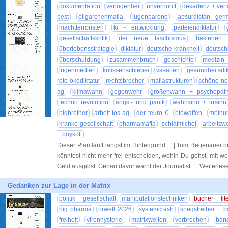
dokumentation
verlogenheit
unvernunft
dekadenz + verf
pest
oligarchenmafia
lügenbarone
absurdistan germ
machtterroristen
ki - entwicklung
parteiendiktatur
gesellschaftskritik
der neue faschismus
bakterien
überlebensstrategie
diktatur
deutsche krankheit
deutsch
überschuldung
zusammenbruch
geschichte
medizin 
lügenmedien
kulissenschieber
vasallen
gesundheitsdik
rote ökodiktatur
rechtsbrecher
mafiastrukturen
schöne ne
ag
klimawahn
gegenwehr
größenwahn + psychopat
techno revolution
angst- und panik
wahnsinn + irrsinn
bigbrother
arbeit-los-ag
der teuro €
biowaffen
meinun
kranke gesellschaft
pharmamafia
schlafmichel
arbeitswe
+ boykott
Dieser Plan läuft längst im Hintergrund… | Tom Regenauer b
könntest nicht mehr frei entscheiden, wohin Du gehst, mit we
Geld ausgibst. Genau davor warnt der Journalist … Weiterle
Gedanken zur Lage in der Matrix
politik + gesellschaft
manipulationstechniken
bücher + lit
big pharma
orwell 2026
systemcrash
kriegstreiber + b
freiheit
virenhysterie
matrixwelten
verbrechen
ban