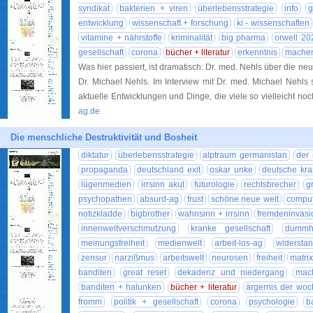
syndikat
bakterien + viren
überlebensstrategie
info
g
entwicklung
wissenschaft + forschung
ki - wissenschaften
vitamine + nährstoffe
kriminalität
big pharma
orwell 20
gesellschaft
corona
bücher + literatur
erkenntnis
machen
Was hier passiert, ist dramatisch: Dr. med. Nehls über die n
Dr. Michael Nehls. Im Interview mit Dr. med. Michael Nehls
aktuelle Entwicklungen und Dinge, die viele so vielleicht n
ag.de
Die menschliche Destruktivität und Bosheit
diktatur
überlebensstrategie
alptraum germanistan
der
propaganda
deutschland exit
oskar unke
deutsche kra
lügenmedien
irrsinn akut
futurologie
rechtsbrecher
g
psychopathen
absurd-ag
frust
schöne neue welt
comput
notizkladde
bigbrother
wahnsinn + irrsinn
fremdeninvasi
innenweltverschmutzung
kranke gesellschaft
dummhe
meinungsfreiheit
medienwelt
arbeit-los-ag
widersta
zensur
narzißmus
arbeitswelt
neurosen
freiheit
matri
banditen
great reset
dekadenz und niedergang
mac
banditen + halunken
bücher + literatur
ärgernis der woc
fromm
politik + gesellschaft
corona
psychologie
b