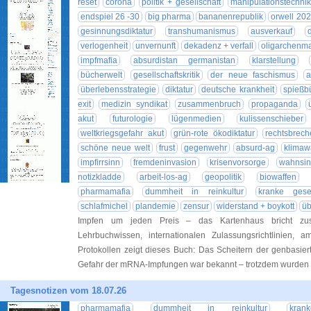
reset
corona
politik + gesellschaft
manipulationstechni
endspiel 26 -30
big pharma
bananenrepublik
orwell 20
gesinnungsdiktatur
transhumanismus
ausverkauf
verlogenheit
unvernunft
dekadenz + verfall
oligarchenma
impfmafia
absurdistan germanistan
klarstellung
bücherwelt
gesellschaftskritik
der neue faschismus
a
überlebensstrategie
diktatur
deutsche krankheit
spießb
exit
medizin syndikat
zusammenbruch
propaganda
akut
futurologie
lügenmedien
kulissenschieber
weltkriegsgefahr akut
grün-rote ökodiktatur
rechtsbrech
schöne neue welt
frust
gegenwehr
absurd-ag
klima
impfirrsinn
fremdeninvasion
krisenvorsorge
wahnsin
notizkladde
arbeit-los-ag
geopolitik
biowaffen
pharmamafia
dummheit in reinkultur
kranke gesel
schlafmichel
plandemie
zensur
widerstand + boykott
üb
Impfen um jeden Preis – das Kartenhaus bricht z
Lehrbuchwissen, internationalen Zulassungsrichtlinien, 
Protokollen zeigt dieses Buch: Das Scheitern der genbasier
Gefahr der mRNA-Impfungen war bekannt – trotzdem wurde
Tagesnotizen vom 18.07.26
pharmamafia
dummheit in reinkultur
kran