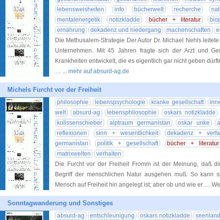
lebensweisheiten
info
bücherwelt
recherche
nat
mentalenergetik
notizkladde
bücher + literatur
bio
ernährung
dekadenz und niedergang
machenschaften
e
Die Methusalem-Strategie Der Autor Dr. Michael Nehls leitete
Unternehmen. Mit 45 Jahren fragte sich der Arzt und Ge
Krankheiten entwickelt, die es eigentlich gar nicht geben dür
…
... mehr auf absurd-ag.de
Michels Furcht vor der Freiheit
philosophie
lebenspsychologie
kranke gesellschaft
inn
welt
absurd-ag
lebensphilosophie
oskars notizkladde
kulissenschieber
alptraum germanistan
oskar unke
a
reflexionen
sinn + wesentlichkeit
dekadenz + verfal
germanistan
politik + gesellschaft
bücher + literatur
matrixwelten
verhalten
Die Furcht vor der Freiheit Fromm ist der Meinung, daß di
Begriff der menschlichen Natur ausgehen muß. So kann si
Mensch auf Freiheit hin angelegt ist; aber ob und wie er … W
Sonntagwanderung und Sonstiges
absurd-ag
entschleunigung
oskars notizkladde
seenland