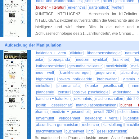
natur und wanderparadies
sommer
bilder
emotionen - 
bücher + literatur
erkenntnis
gartenglück
wetter
KÜNFTIGE INTELLIGENZ – Menschsein im KI-Zeitalte
INTELLIGENZ skizziert gut verständlich die Geschichte und a
Intelligenz und wirft einen Blick in die nahe und m
„Schlüsseltechnologie des 21. Jahrhunderts“, wie Chinas …
.
Aufdeckung der Manipulation
bakterien + viren
diktatur
überlebensstrategie
naturhe
unke
propaganda
medizin syndikat
krankheit
lü
kulissenschieber
gesundheitsdiktatur
medizinkritik
mafi
neue welt
krankheitserreger
gegenwehr
absurd-ag
bigbrother
oskars notizkladde
krebswelten
vitamin 
reinkultur
pharmamafia
kranke gesellschaft
inne
plandemie
zensur
positive psychologie
widerstand + b
banditen + halunken
erkenntnis
machenschaften
ddr 2.0
politik + gesellschaft
manipulationstechniken
bücher + li
pharma
medizin + gesundheit
orwell 2026
scheindemo
unvernunft
verlogenheit
dekadenz + verfall
lügenba
absurdistan germanistan
recherche
klarstellung
machtte
machtwirtschaft
bücherwelt
info
gesellschaftskritik
So manipuliert die Pharmaindustrie unsere Ärzte {ungeskrip