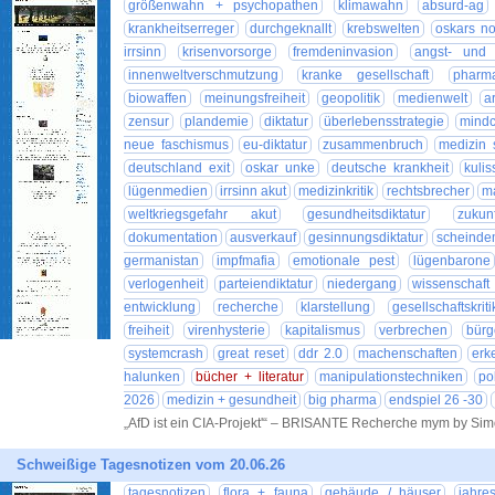
größenwahn + psychopathen
klimawahn
absurd-ag
krankheitserreger
durchgeknallt
krebswelten
oskars no
irrsinn
krisenvorsorge
fremdeninvasion
angst- und 
innenweltverschmutzung
kranke gesellschaft
pharm
biowaffen
meinungsfreiheit
geopolitik
medienwelt
a
zensur
plandemie
diktatur
überlebensstrategie
mindc
neue faschismus
eu-diktatur
zusammenbruch
medizin 
deutschland exit
oskar unke
deutsche krankheit
kuli
lügenmedien
irrsinn akut
medizinkritik
rechtsbrecher
ma
weltkriegsgefahr akut
gesundheitsdiktatur
zuku
dokumentation
ausverkauf
gesinnungsdiktatur
scheinde
germanistan
impfmafia
emotionale pest
lügenbarone
verlogenheit
parteiendiktatur
niedergang
wissenschaft
entwicklung
recherche
klarstellung
gesellschaftskriti
freiheit
virenhysterie
kapitalismus
verbrechen
bürg
systemcrash
great reset
ddr 2.0
machenschaften
erk
halunken
bücher + literatur
manipulationstechniken
po
2026
medizin + gesundheit
big pharma
endspiel 26 -30
„AfD ist ein CIA-Projekt'“ – BRISANTE Recherche mym by Si
Schweißige Tagesnotizen vom 20.06.26
tagesnotizen
flora + fauna
gebäude / häuser
jahre