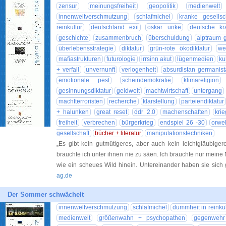
zensur
meinungsfreiheit
geopolitik
medienwelt
innenweltverschmutzung
schlafmichel
kranke gesellsc
reinkultur
deutschland exit
oskar unke
deutsche kr
geschichte
zusammenbruch
überschuldung
alptraum 
überlebensstrategie
diktatur
grün-rote ökodiktatur
we
mafiastrukturen
futurologie
irrsinn akut
lügenmedien
ku
+ verfall
unvernunft
verlogenheit
absurdistan germanist
emotionale pest
scheindemokratie
klimareligion
gesinnungsdiktatur
geldwelt
machtwirtschaft
untergang
machtterroristen
recherche
klarstellung
parteiendiktatur
+ halunken
great reset
ddr 2.0
machenschaften
kri
freiheit
verbrechen
bürgerkrieg
endspiel 26 -30
orwe
gesellschaft
bücher + literatur
manipulationstechniken
„Es gibt kein gutmütigeres, aber auch kein leichtgläubiger
brauchte ich unter ihnen nie zu säen. Ich brauchte nur meine
wie ein scheues Wild hinein. Untereinander haben sie sic
ag.de
Der Sommer schwächelt
innenweltverschmutzung
schlafmichel
dummheit in reinkul
medienwelt
größenwahn + psychopathen
gegenwehr