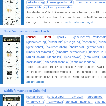
arbeit-los-ag
kranke gesellschaft
dummheit in reinkultur
geschichte
alptraum germanistan
Ans deutsche Volk: E.Kästner Ans deutsche Volk, von Ulm bis Kie
deutsche Volk, von Thorn bis Trier: Ihr seid zu faul! Zu faul
entzögen! … Weiterlesen →
... mehr auf absurd-ag.de
Neue Sichtweisen, neues Buch
bücher + literatur
politik + gesellschaft
wirtschaft
globalisierung
erkenntnis
enteignung
recherche
büche
gesellschaft
dokumentation
absurdistan germanistan
überlebensstrategie
alptraum germanistan
überschuldu
arbeit-los-ag
geopolitik
medienwelt
arbeitswelt
a
notizkladde
lebensphilosophie
vermögensabgabe
Erich Hambach: „Besitzlos glücklich? Nein danke!“ AUF
zahlreichen Prominenten verfassten – Buch zeigt Erich Ham
die kommende Krise zu kommen. Denn nur wem das geling
absurd-ag.de
Waldluft macht den Geist frei
systemcrash
kriegstreiber + banditen
bürgerkrieg
virenhysterie
matrixwelten
banditen + halunken
erkenntn