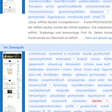
machenschaften
machtterroristen
parteiendiktatur
wissen
therapien
arche
gesellschaftskritik
scheindemokratie
transhumanismus
gesinnungsdiktatur
dekadenz + v
germanistan
lügenbarone
emotionale pest
orwell 25
„Neue srRNA-Spritze hochgefährlich“ – Punkt.PRERADOVIC 
der mRNA-Spritze kommt die srRNA-Injektion. Die selbstrepliz
srRNA. Toxikologe und Immunologe Prof. Dr. Stefan Hockert
Damit werde ein Übermaß an mRNA …
... mehr auf absurd-ag
Im Zwiespalt
schlafmichel
dummheit in reinkultur
kranke gesellschaft
meinungsfreiheit
widerstand + boykott
zensur
frühli
gegenwehr
absurd-ag
klimawahn
schöne neue welt
notizkladde
wahnsinn + irrsinn
klima
irrsinn akut
lügenm
grün-rote ökodiktatur
diktatur
alptraum germanistan
n
diktatur
zusammenbruch
propaganda
oskar unke
de
wissenschaft + forschung
machtterroristen
klarstellu
machtwirtschaft
fotografie
dokumentation
zukun
klimareligion
absurdistan germanistan
lügenbarone
em
verlogenheit
unvernunft
schweden
bücher + li
manipulationstechniken
politik + gesellschaft
orwell 
endspiel 26 -30
matrixwelten
wetter
kriegstreiber + ban