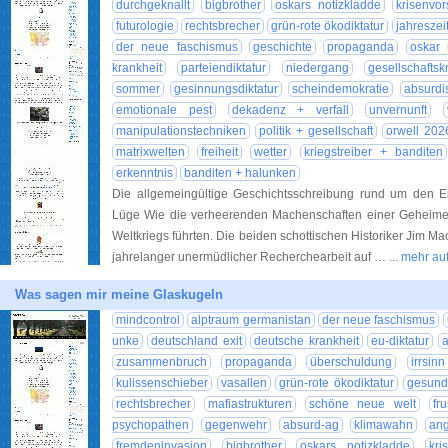
durchgeknallt
bigbrother
oskars notizkladde
krisenvor
futurologie
rechtsbrecher
grün-rote ökodiktatur
jahreszei
der neue faschismus
geschichte
propaganda
oskar
krankheit
parteiendiktatur
niedergang
gesellschaftskr
sommer
gesinnungsdiktatur
scheindemokratie
absurdi
emotionale pest
dekadenz + verfall
unvernunft
manipulationstechniken
politik + gesellschaft
orwell 202
matrixwelten
freiheit
wetter
kriegstreiber + banditen
erkenntnis
banditen + halunken
Die allgemeingültige Geschichtsschreibung rund um den Ers
Lüge Wie die verheerenden Machenschaften einer Geheimen
Weltkriegs führten. Die beiden schottischen Historiker Jim M
jahrelanger unermüdlicher Recherchearbeit auf …
... mehr a
Was sagen mir meine Glaskugeln
mindcontrol
alptraum germanistan
der neue faschismus
unke
deutschland exit
deutsche krankheit
eu-diktatur
a
zusammenbruch
propaganda
überschuldung
irrsin
kulissenschieber
vasallen
grün-rote ökodiktatur
gesundh
rechtsbrecher
mafiastrukturen
schöne neue welt
fru
psychopathen
gegenwehr
absurd-ag
klimawahn
ang
fremdeninvasion
bigbrother
oskars notizkladde
kri