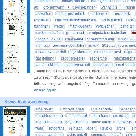
rechtsbrecher
mafiastrukturen
durchgeknallt
frust
schö
ag
größenwahn + psychopathen
wahnsinn + irrsinn
biowaffen
meinungsfreiheit
medienwelt
geopolitik
reinkultur
innenweltverschmutzung
schlafmichel
wide
banditen
wetter
matrixwelten
verbrechen
bandite
machenschaften
great reset
manipulationstechniken
büc
endspiel 26 -30
kriminalität
bananenrepublik
orwell 202
mp-netz
gesinnungsdiktatur
zukunft 2025/26
transhum
dekadenz + verfall
lügenbarone
emotionale pest
oligar
klarstellung
orgonenergie
recherche
machtterroris
parteiendiktatur
machtwirtschaft
bücherwelt
gesellschafts
„Dummheit ist nicht wenig wissen, auch nicht wenig wissen 
zu wissen.“ (Konfuzius) Jetzt, wo der Sommer in einigen Teil
teils schon gewöhnungsbedürftige Temperaturen erzeugt, g
absurd-ag.de
Kleine Rundwanderung
arbeitswelt
impressionen
philosophie
lebensph
entschleunigung
seelenflügel
erkundung
absurd-ag
ja
abendstimmung
gelassenheit
landschaften
unterwegs
wald
fotografie
einfach leben
glück
arche
si
monatsvergleich
achtsamkeit
sommerlandschaft
erken