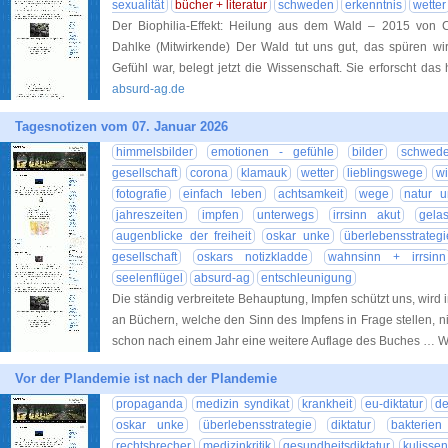
sexualität
bücher + literatur
schweden
erkenntnis
wetter
Der Biophilia-Effekt: Heilung aus dem Wald – 2015 von C
Dahlke (Mitwirkende) Der Wald tut uns gut, das spüren wir
Gefühl war, belegt jetzt die Wissenschaft. Sie erforscht da
absurd-ag.de
Tagesnotizen vom 07. Januar 2026
himmelsbilder
emotionen - gefühle
bilder
schwed
gesellschaft
corona
klamauk
wetter
lieblingswege
wi
fotografie
einfach leben
achtsamkeit
wege
natur 
jahreszeiten
impfen
unterwegs
irrsinn akut
gela
augenblicke der freiheit
oskar unke
überlebensstrategi
gesellschaft
oskars notizkladde
wahnsinn + irrsinn
seelenflügel
absurd-ag
entschleunigung
Die ständig verbreitete Behauptung, Impfen schützt uns, wird
an Büchern, welche den Sinn des Impfens in Frage stellen, ni
schon nach einem Jahr eine weitere Auflage des Buches … W
Vor der Plandemie ist nach der Plandemie
propaganda
medizin syndikat
krankheit
eu-diktatur
de
oskar unke
überlebensstrategie
diktatur
bakterien
rechtsbrecher
medizinkritik
gesundheitsdiktatur
kulisse