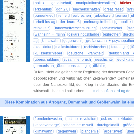
politik + gesellschaft
manipulationstechniken
bücher +
erkenntnis
ddr 2.0
machenschaften
great reset
sys
bürgerkrieg
freiheit
verbrechen
arbeitswelt
zensur
ü
arbeit-los-ag
der teuro €
meinungsfreiheit
geopolitik
reinkultur
innenweltverschmutzung
schlafmichel
fre
wahnsinn + irrsinn
oskars notizkladde
bigbrother
durchg
ag
klimawahn
gegenwehr
größenwahn + psychopathe
ökodiktatur
mafiastrukturen
rechtsbrecher
futurologie
l
kulissenschieber
deutsche krankheit
deutschland e
überschuldung
zusammenbruch
geschichte
eu-diktatu
germanistan
überlebensstrategie
diktatur
Dr.Krall sieht die gefährlichste Regierung der deutschen Ge
geopolitischen und wirtschaftlichen Zeitenwende? Gemeinsa
über den Nahostkonflikt, den Krieg in der Ukraine, die E
wirtschaftlichen und politischen …
... mehr auf absurd-ag.de
Diese Kombination aus Arroganz, Dummheit und Größenwahn ist einm
fremdeninvasion
techno revolution
oskars notizkladde
krisenvorsorge
schöne neue welt
durchgeknallt
größe
klimawahn
gegenwehr
plandemie
arbeitswelt
übe