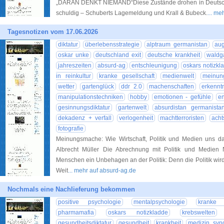
„DARAN DENKT NIEMAND“Diese Zustände drohen in Deutschla
schuldig – Schuberts Lagemeldung und Krall & Bubeck.
... me
Tagesnotizen vom 17.06.2026
diktatur
überlebensstrategie
alptraum germanistan
aug
oskar unke
deutschland exit
deutsche krankheit
waldg
jahreszeiten
absurd-ag
entschleunigung
oskars notizkl
in reinkultur
kranke gesellschaft
medienwelt
meinung
wetter
gartenglück
ddr 2.0
machenschaften
erkennt
manipulationstechniken
hobby
emotionen - gefühle
en
gesinnungsdiktatur
gartenwelt
absurdistan germanista
dekadenz + verfall
verlogenheit
machtterroristen
acht
fotografie
Meinungsmache: Wie Wirtschaft, Politik und Medien uns
Albrecht Müller Die Abrechnung mit Politik und Medien
Menschen ein Unbehagen an der Politik: Denn die Politik wi
Weit
... mehr auf absurd-ag.de
Nochmals eine Nachlieferung bekommen
positive psychologie
mentalpsychologie
kranke g
pharmamafia
oskars notizkladde
krebswelten
gesundheitsdiktatur
gesundheit
krankheit
medizin synd