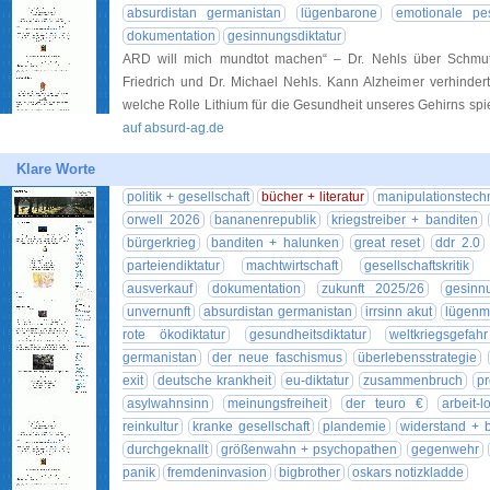
absurdistan germanistan
lügenbarone
emotionale pe
dokumentation
gesinnungsdiktatur
ARD will mich mundtot machen“ – Dr. Nehls über Schmu
Friedrich und Dr. Michael Nehls. Kann Alzheimer verhindert
welche Rolle Lithium für die Gesundheit unseres Gehirns s
auf absurd-ag.de
Klare Worte
politik + gesellschaft
bücher + literatur
manipulationstech
orwell 2026
bananenrepublik
kriegstreiber + banditen
bürgerkrieg
banditen + halunken
great reset
ddr 2.0
parteiendiktatur
machtwirtschaft
gesellschaftskritik
ausverkauf
dokumentation
zukunft 2025/26
gesinnu
unvernunft
absurdistan germanistan
irrsinn akut
lügenm
rote ökodiktatur
gesundheitsdiktatur
weltkriegsgefah
germanistan
der neue faschismus
überlebensstrategie
exit
deutsche krankheit
eu-diktatur
zusammenbruch
p
asylwahnsinn
meinungsfreiheit
der teuro €
arbeit-l
reinkultur
kranke gesellschaft
plandemie
widerstand + b
durchgeknallt
größenwahn + psychopathen
gegenwehr
panik
fremdeninvasion
bigbrother
oskars notizkladde