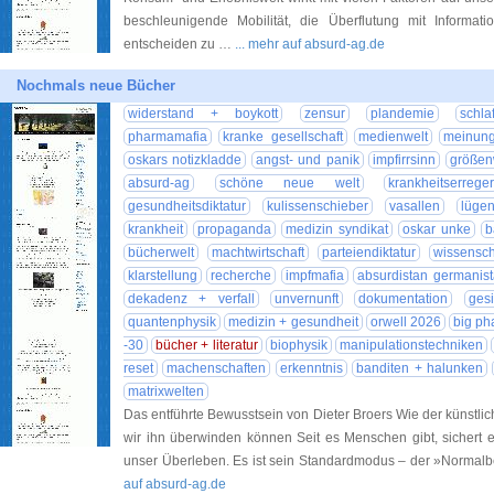
beschleunigende Mobilität, die Überflutung mit Inform
entscheiden zu …
... mehr auf absurd-ag.de
Nochmals neue Bücher
widerstand + boykott
zensur
plandemie
schla
pharmamafia
kranke gesellschaft
medienwelt
meinungs
oskars notizkladde
angst- und panik
impfirrsinn
größen
absurd-ag
schöne neue welt
krankheitserreger
gesundheitsdiktatur
kulissenschieber
vasallen
lüge
krankheit
propaganda
medizin syndikat
oskar unke
b
bücherwelt
machtwirtschaft
parteiendiktatur
wissensc
klarstellung
recherche
impfmafia
absurdistan germanis
dekadenz + verfall
unvernunft
dokumentation
gesi
quantenphysik
medizin + gesundheit
orwell 2026
big p
-30
bücher + literatur
biophysik
manipulationstechniken
reset
machenschaften
erkenntnis
banditen + halunken
matrixwelten
Das entführte Bewusstsein von Dieter Broers Wie der künstli
wir ihn überwinden können Seit es Menschen gibt, sichert 
unser Überleben. Es ist sein Standardmodus – der »Normalb
auf absurd-ag.de