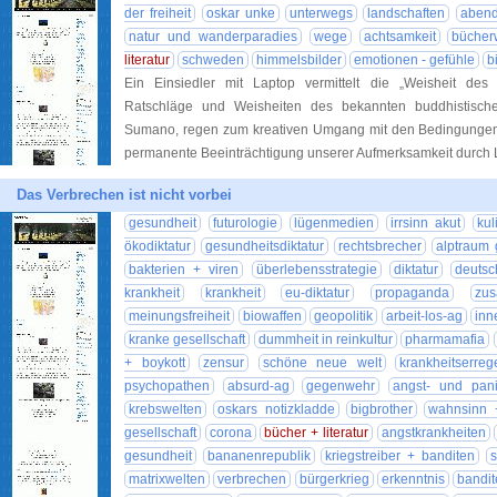
der freiheit
oskar unke
unterwegs
landschaften
aben
natur und wanderparadies
wege
achtsamkeit
bücher
literatur
schweden
himmelsbilder
emotionen - gefühle
b
Ein Einsiedler mit Laptop vermittelt die „Weisheit des
Ratschläge und Weisheiten des bekannten buddhistisch
Sumano, regen zum kreativen Umgang mit den Bedingungen
permanente Beeinträchtigung unserer Aufmerksamkeit durch
Das Verbrechen ist nicht vorbei
gesundheit
futurologie
lügenmedien
irrsinn akut
kul
ökodiktatur
gesundheitsdiktatur
rechtsbrecher
alptraum 
bakterien + viren
überlebensstrategie
diktatur
deutsc
krankheit
krankheit
eu-diktatur
propaganda
zu
meinungsfreiheit
biowaffen
geopolitik
arbeit-los-ag
inn
kranke gesellschaft
dummheit in reinkultur
pharmamafia
+ boykott
zensur
schöne neue welt
krankheitserreg
psychopathen
absurd-ag
gegenwehr
angst- und pan
krebswelten
oskars notizkladde
bigbrother
wahnsinn +
gesellschaft
corona
bücher + literatur
angstkrankheiten
gesundheit
bananenrepublik
kriegstreiber + banditen
s
matrixwelten
verbrechen
bürgerkrieg
erkenntnis
bandit