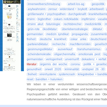
innenweltverschmutzung
arbeit-los-ag
geopolitik
asylwahnsinn
zensur
widerstand + boykott
arbeitswelt
größenwahn + psychopathen
durchgeknallt
krankheitserr
irrsinn
bigbrother
oskars notizkladde
impfirrsinn
vasall
irrsinn akut
futurologie
rechtsbrecher
medizinkritik
m
grün-rote ökodiktatur
überlebensstrategie
diktatur
germanistan
medizin syndikat
propaganda
zusammenb
freiheit
deutsche krankheit
oskar unke
deutschland
parteiendiktatur
recherche
machtterroristen
gesellscha
gesinnungsdiktatur
ausverkauf
transhumanismus
scheindemokratie
oligarchenmafia
emotionale pest
lü
germanistan
verlogenheit
unvernunft
dekadenz + verfall
literatur
ärgernis der woche
corona
politik + gesellsc
gesundheit
orwell 2026
kriminalität
endspiel 26 -30
freiheit
virenhysterie
systemcrash
kriegstreiber + bandit
reset
banditen + halunken
Wir leben in einer verdummten wissenschaftsvergesse
Regierungsgeschäfte von einer willigen und bestochenen Ha
Psychopathen geführt werden. Gesteuert von den Obe
naturwissenschaftliche Ausbildung ist das Rückgrat einer Nat