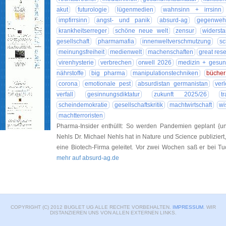
akut
futurologie
lügenmedien
wahnsinn + irrsinn
impfirrsinn
angst- und panik
absurd-ag
gegenweh
krankheitserreger
schöne neue welt
zensur
widerst
gesellschaft
pharmamafia
innenweltverschmutzung
sc
meinungsfreiheit
medienwelt
machenschaften
great rese
virenhysterie
verbrechen
orwell 2026
medizin + gesun
nährstoffe
big pharma
manipulationstechniken
bücher
corona
emotionale pest
absurdistan germanistan
ver
verfall
gesinnungsdiktatur
zukunft 2025/26
t
scheindemokratie
gesellschaftskritik
machtwirtschaft
wi
machtterroristen
Pharma-Insider enthüllt: So werden Pandemien geplant {un
Nehls Dr. Michael Nehls hat in Nature und Science publiziert
eine Biotech-Firma geleitet. Vor zwei Wochen saß er bei 
mehr auf absurd-ag.de
COPYRIGHT (C) 2012 BUGLET UG ALLE RECHTE VORBEHALTEN.
IMPRESSUM
. WIR
DISTANZIEREN UNS VON ALLEN EXTERNEN LINKS.