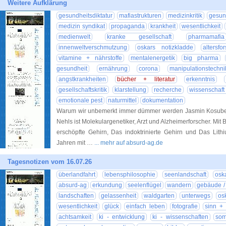
Weitere Aufklärung
gesundheitsdiktatur
mafiastrukturen
medizinkritik
gesun
medizin syndikat
propaganda
krankheit
wesentlichkeit
medienwelt
kranke gesellschaft
pharmamafia
innenweltverschmutzung
oskars notizkladde
altersfo
vitamine + nährstoffe
mentalenergetik
big pharma
gesundheit
ernährung
corona
manipulationstechni
angstkrankheiten
bücher + literatur
erkenntnis
gesellschaftskritik
klarstellung
recherche
wissenschaft
emotionale pest
naturmittel
dokumentation
Warum wir unbemerkt immer dümmer werden Jasmin Kosubek 
Nehls ist Molekulargenetiker, Arzt und Alzheimerforscher. Mi
erschöpfte Gehirn, Das indoktrinierte Gehirn und Das Lithi
Jahren mit …
... mehr auf absurd-ag.de
Tagesnotizen vom 16.07.26
überlandfahrt
lebensphilosophie
seenlandschaft
osk
absurd-ag
erkundung
seelenflügel
wandern
gebäude /
landschaften
gelassenheit
waldgarten
unterwegs
os
wesentlichkeit
glück
einfach leben
fotografie
sinn + 
achtsamkeit
ki - entwicklung
ki - wissenschaften
som