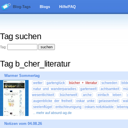
Blog-Tags
Blogs
Hilfe/FAQ
Tag suchen
Tag:
Tag b_cher_literatur
Warmer Sommertag
wetter
gartenglück
bücher + literatur
schweden
bild
natur und wanderparadies
gartenwelt
achtsamkeit
mü
wesentlichkeit
bücherwelt
arche
einfach leben
augenblicke der freiheit
oskar unke
gelassenheit
wa
seelenflügel
entschleunigung
oskars notizkladde
lebens
... mehr auf absurd-ag.de
Notizen vom 04.08.26