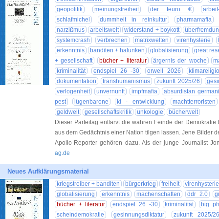
geopolitik
meinungsfreiheit
der teuro €
arbeit
schlafmichel
dummheit in reinkultur
pharmamafia
narzißmus
arbeitswelt
widerstand + boykott
überfremdu
systemcrash
verbrechen
matrixwelten
virenhysterie
erkenntnis
banditen + halunken
globalisierung
great res
+ gesellschaft
bücher + literatur
ärgernis der woche
m
kriminalität
endspiel 26 -30
orwell 2026
klimareligi
dokumentation
transhumanismus
zukunft 2025/26
gesi
verlogenheit
unvernunft
impfmafia
absurdistan german
pest
lügenbarone
ki - entwicklung
machtterroristen
geldwelt
gesellschaftskritik
unkologie
bücherwelt
Dieser Parteitag entlarvt die wahren Feinde der Demokratie Es 
aus dem Gedächtnis einer Nation tilgen lassen. Jene Bilder d
Apollo-Reporter gehören dazu. Als der junge Journalist Jo
ag.de
Neues Aufklärungsmaterial
kriegstreiber + banditen
bürgerkrieg
freiheit
virenhysterie
globalisierung
erkenntnis
machenschaften
ddr 2.0
g
bücher + literatur
endspiel 26 -30
kriminalität
big p
scheindemokratie
gesinnungsdiktatur
zukunft 2025/2