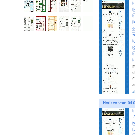
g
v
h
e
C
d
a
Notizen vom 04.0
-