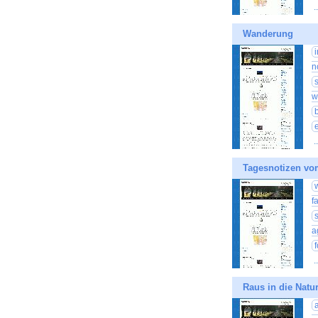
.
Wanderung
n
w
.
Tagesnotizen vo
f
a
.
Raus in die Natur