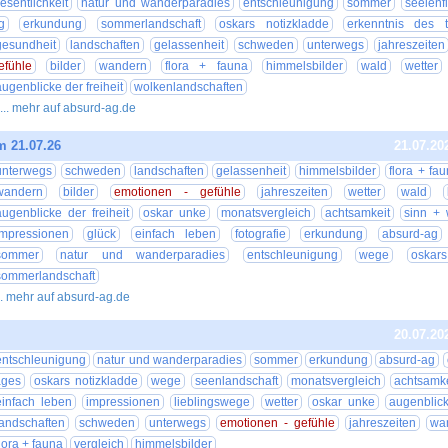
esentlichkeit
natur und wanderparadies
entschleunigung
sommer
seelenf
g
erkundung
sommerlandschaft
oskars notizkladde
erkenntnis des 
gesundheit
landschaften
gelassenheit
schweden
unterwegs
jahreszeiten
efühle
bilder
wandern
flora + fauna
himmelsbilder
wald
wetter
augenblicke der freiheit
wolkenlandschaften
... mehr auf absurd-ag.de
m 21.07.26
21.07.20
unterwegs
schweden
landschaften
gelassenheit
himmelsbilder
flora + fa
wandern
bilder
emotionen - gefühle
jahreszeiten
wetter
wald
augenblicke der freiheit
oskar unke
monatsvergleich
achtsamkeit
sinn + 
impressionen
glück
einfach leben
fotografie
erkundung
absurd-ag
sommer
natur und wanderparadies
entschleunigung
wege
oskar
sommerlandschaft
.. mehr auf absurd-ag.de
20.07.20
entschleunigung
natur und wanderparadies
sommer
erkundung
absurd-ag
ages
oskars notizkladde
wege
seenlandschaft
monatsvergleich
achtsamke
einfach leben
impressionen
lieblingswege
wetter
oskar unke
augenblick
landschaften
schweden
unterwegs
emotionen - gefühle
jahreszeiten
wa
flora + fauna
vergleich
himmelsbilder