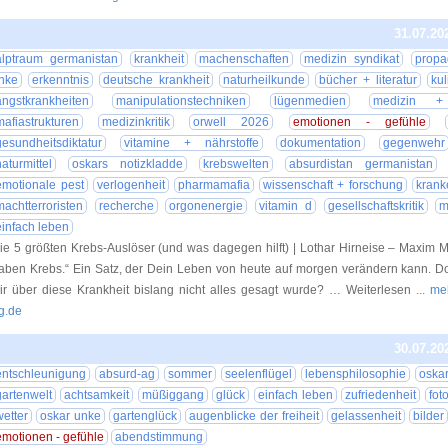
31.07.20
alptraum germanistan
krankheit
machenschaften
medizin syndikat
prop
nke
erkenntnis
deutsche krankheit
naturheilkunde
bücher + literatur
ku
angstkrankheiten
manipulationstechniken
lügenmedien
medizin +
mafiastrukturen
medizinkritik
orwell 2026
emotionen - gefühle
gesundheitsdiktatur
vitamine + nährstoffe
dokumentation
gegenwehr
naturmittel
oskars notizkladde
krebswelten
absurdistan germanistan
emotionale pest
verlogenheit
pharmamafia
wissenschaft + forschung
krank
machtterroristen
recherche
orgonenergie
vitamin d
gesellschaftskritik
m
einfach leben
ie 5 größten Krebs-Auslöser (und was dagegen hilft) | Lothar Hirneise – Maxim M
aben Krebs.“ Ein Satz, der Dein Leben von heute auf morgen verändern kann. 
ir über diese Krankheit bislang nicht alles gesagt wurde? … Weiterlesen
... m
g.de
30.07.20
entschleunigung
absurd-ag
sommer
seelenflügel
lebensphilosophie
oskar
gartenwelt
achtsamkeit
müßiggang
glück
einfach leben
zufriedenheit
fot
wetter
oskar unke
gartenglück
augenblicke der freiheit
gelassenheit
bilder
emotionen - gefühle
abendstimmung