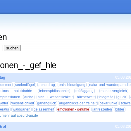
en
ionen_-_gef_hle
tag
05.08.20
sommer
seelenflügel
absurd-ag
entschleunigung
natur und wanderparadie
oskars notizkladde
lebensphilosophie
müßiggang
monatsvergleich
impressionen
arche
sinn + wesentlichkeit
bücherwelt
fotografie
glück
wetter
wesentlichkeit
gartenglück
augenblicke der freiheit
oskar unke
schwe
iteratur
waldgarten
gelassenheit
emotionen - gefühle
jahreszeiten
bilder
.. mehr auf absurd-ag.de
rol
05.08.20