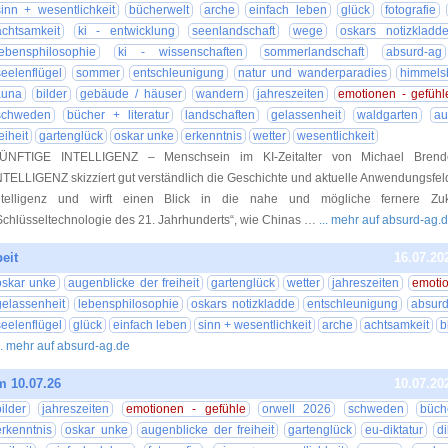
sinn + wesentlichkeit
bücherwelt
arche
einfach leben
glück
fotografie
achtsamkeit
ki - entwicklung
seenlandschaft
wege
oskars notizkladd
lebensphilosophie
ki - wissenschaften
sommerlandschaft
absurd-ag
seelenflügel
sommer
entschleunigung
natur und wanderparadies
himmelsb
auna
bilder
gebäude / häuser
wandern
jahreszeiten
emotionen - gefühl
schweden
bücher + literatur
landschaften
gelassenheit
waldgarten
au
reiheit
gartenglück
oskar unke
erkenntnis
wetter
wesentlichkeit
ÜNFTIGE INTELLIGENZ – Menschsein im KI-Zeitalter von Michael Bren
NTELLIGENZ skizziert gut verständlich die Geschichte und aktuelle Anwendungsfel
ntelligenz und wirft einen Blick in die nahe und mögliche fernere Zu
Schlüsseltechnologie des 21. Jahrhunderts“, wie Chinas …
... mehr auf absurd-ag.
eit
16.07.20
oskar unke
augenblicke der freiheit
gartenglück
wetter
jahreszeiten
emotio
gelassenheit
lebensphilosophie
oskars notizkladde
entschleunigung
absurd
seelenflügel
glück
einfach leben
sinn + wesentlichkeit
arche
achtsamkeit
b
.. mehr auf absurd-ag.de
m 10.07.26
10.07.20
bilder
jahreszeiten
emotionen - gefühle
orwell 2026
schweden
büch
erkenntnis
oskar unke
augenblicke der freiheit
gartenglück
eu-diktatur
di