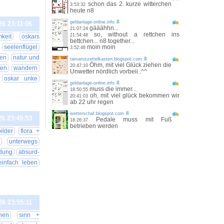
schon das 2. kurze witterchen
3:53:32
heute n8
geldanlage-online.info
26 23:11:06
gääähhn...
21:07:24
so, without a rettchen ins
21:54:48
keit
oskars
bettchen... n8 together...
seelenflügel
moin moin
3:52:48
en
natur und
tamaroszettelkasten.blogspot.com
Öhm, mit viel Glück ziehen die
20:47:10
ten
wandern
Unwetter nördlich vorbeii..^^
oskar unke
geldanlage-online.info
muss die immer...
18:50:55
oh, mit viel glück bekommen wir
20:41:03
ab 22 uhr regen
wetterschaf.blogspot.com
26 23:49:53
Pedale muss mit Fuß
18:26:37
betrieben werden
ilder
flora +
unterwegs
dung
absurd-
einfach leben
26 23:55:11
nen
sinn +