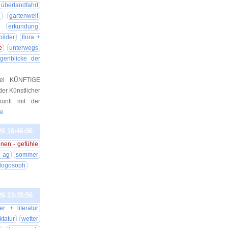
überlandfahrt
e
gartenwelt
erkundung
ilder
flora +
e
unterwegs
genblicke der
del KÜNFTIGE
der Künstlicher
kunft mit der
de
26 16:46:06
nen - gefühle
-ag
sommer
logosoph
26 23:35:56
er + literatur
ktatur
wetter