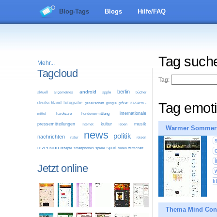
Blog-Tags
Blogs
Hilfe/FAQ
Tag such
Mehr...
Tagcloud
Tag:
berlin
android
aktuell
allgemeines
apple
bücher
deutschland
fotografie
Tag emot
google
größe: 31-54cm -
gesellschaft
internationale
mittel
hardware
hundevermittlung
pressemitteilungen
kultur
musik
leben
internet
Warmer Sommer
news
politik
nachrichten
natur
reisen
rezension
sport
video
wirtschaft
rezepte
smartphones
spiele
Jetzt online
l
.
Thema Mind Cont