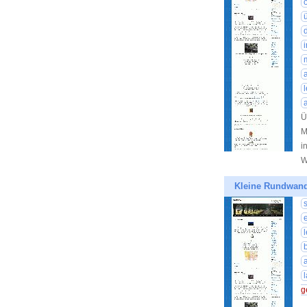
Ü
M
i
W
Kleine Rundwan
g