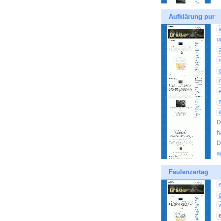
Aufklärung pur
u
D
h
D
a
Faulenzertag