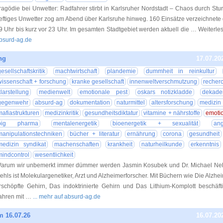
ragödie bei Unwetter: Radfahrer stirbt in Karlsruher Nordstadt – Chaos durch St
eftiges Unwetter zog am Abend über Karlsruhe hinweg. 160 Einsätze verzeichnete 
9 Uhr bis kurz vor 23 Uhr. Im gesamten Stadtgebiet werden aktuell die … Weiterl
bsurd-ag.de
ng
17.07.20
gesellschaftskritik
machtwirtschaft
plandemie
dummheit in reinkultur
wissenschaft + forschung
kranke gesellschaft
innenweltverschmutzung
recher
klarstellung
medienwelt
emotionale pest
oskars notizkladde
dekade
gegenwehr
absurd-ag
dokumentation
naturmittel
altersforschung
medizin
mafiastrukturen
medizinkritik
gesundheitsdiktatur
vitamine + nährstoffe
emotio
big pharma
mentalenergetik
bioenergetik + sexualität
ang
manipulationstechniken
bücher + literatur
ernährung
corona
gesundheit
medizin syndikat
machenschaften
krankheit
naturheilkunde
erkenntnis
mindcontrol
wesentlichkeit
arum wir unbemerkt immer dümmer werden Jasmin Kosubek und Dr. Michael Nehl
ehls ist Molekulargenetiker, Arzt und Alzheimerforscher. Mit Büchern wie Die Alzh
rschöpfte Gehirn, Das indoktrinierte Gehirn und Das Lithium-Komplott beschäftig
ahren mit …
... mehr auf absurd-ag.de
m 16.07.26
16.07.20