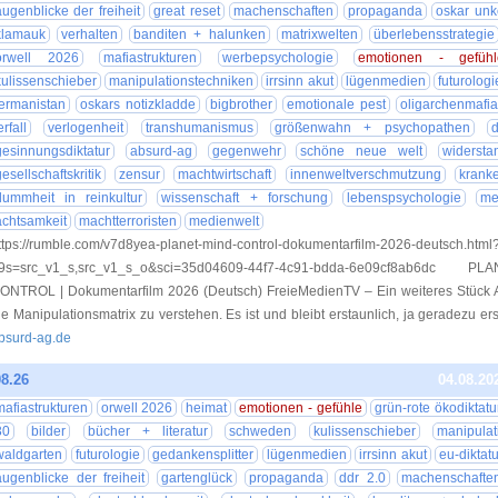
augenblicke der freiheit
great reset
machenschaften
propaganda
oskar unk
klamauk
verhalten
banditen + halunken
matrixwelten
überlebensstrategie
orwell 2026
mafiastrukturen
werbepsychologie
emotionen - gefühl
kulissenschieber
manipulationstechniken
irrsinn akut
lügenmedien
futurologi
ermanistan
oskars notizkladde
bigbrother
emotionale pest
oligarchenmafia
erfall
verlogenheit
transhumanismus
größenwahn + psychopathen
gesinnungsdiktatur
absurd-ag
gegenwehr
schöne neue welt
widersta
gesellschaftskritik
zensur
machtwirtschaft
innenweltverschmutzung
kranke
dummheit in reinkultur
wissenschaft + forschung
lebenspsychologie
me
achtsamkeit
machtterroristen
medienwelt
ttps://rumble.com/v7d8yea-planet-mind-control-dokumentarfilm-2026-deutsch.html
9s=src_v1_s,src_v1_s_o&sci=35d04609-44f7-4c91-bdda-6e09cf8ab6dc
ONTROL | Dokumentarfilm 2026 (Deutsch) FreieMedienTV – Ein weiteres Stück 
ie Manipulationsmatrix zu verstehen. Es ist und bleibt erstaunlich, ja geradezu er
bsurd-ag.de
8.26
04.08.20
mafiastrukturen
orwell 2026
heimat
emotionen - gefühle
grün-rote ökodiktatu
30
bilder
bücher + literatur
schweden
kulissenschieber
manipulat
waldgarten
futurologie
gedankensplitter
lügenmedien
irrsinn akut
eu-diktatu
augenblicke der freiheit
gartenglück
propaganda
ddr 2.0
machenschafte