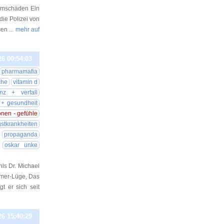
urmschäden Ein
die Polizei von
esen
... mehr auf
26 00:54:03
pharmamafia
che
vitamin d
nz + verfall
 + gesundheit
nen - gefühle
stkrankheiten
propaganda
oskar unke
s Dr. Michael
eimer-Lüge, Das
t er sich seit
26 15:40:29