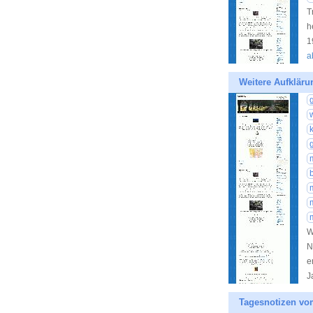
T
h
1
a
Weitere Aufkläru
W
N
e
J
Tagesnotizen vo