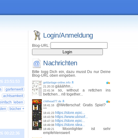
Login/Anmeldung
Blog-URL:
Nachrichten
Bitte logg Dich ein, dazu musst Du nur Deine
Blog-URL oben eingeben.
26 23:51:53
geldanlage-online.info
gääähhn...
21:20:33
s
gartenwelt
so, without a rettchen ins
22:41:34
bettchen... n8 together...
achtsamkeit
chilihead77.de
einfach leben
@Wetterschaf: Gratis Spiel?
18:41:16
den
bücher +
^^
https://store.epic...
18:41:23
https://www.ubisof...
18:43:59
https://store.epic...
18:47:33
https://store.stea...
18:49:08
Moonlighter ist sehr
18:49:21
empfehlenswert
26 00:22:36