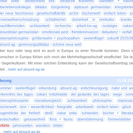
oskar unke
deutschland exit
deutsche krankheit
banditen + halun
überlebensstrategie
diktatur
bürgerkrieg
alptraum germanistan
kriegstrei
der neue faschismus
gesellschaftskritik
arche
bücherwelt
einfach leben
p
innenweltverschmutzung
schlafmichel
dummheit in reinkultur
kranke
machtterroristen
achtsamkeit
recherche
arbeit-los-ag
nostalgie
oskar
absurdistan germanistan
emotionale pest
fremdeninvasion
dekadenz + verfall
lebensphilosophie
größenwahn + psychopathen
seelenflügel
zukunft 2025/2
absurd-ag
gesinnungsdiktatur
schöne neue welt
ber kurz oder lang wird es auch in Europa zu einer Revolte kommen. Denn 
enschen in Europa fühlen sich noch der Mehrheitsgesellschaft verpflichtet. Sie 
n Gegenkulturen. Mit einer solchen Entwicklung kann der Gesellschaftsvertrag 
eit
... mehr auf absurd-ag.de
derung
01.08.20
sommer
seelenflügel
erkundung
absurd-ag
entschleunigung
natur und w
erkenntnis des tages
oskars notizkladde
der gedanke des tages
wege
som
lebensphilosophie
monatsvergleich
achtsamkeit
philosophie
impressi
bücherwelt
sinn + wesentlichkeit
fotografie
arbeitswelt
einfach leben
glück
augenblicke der freiheit
streß
oskar unke
schweden
bücher + literatu
landschaften
gelassenheit
flora + fauna
abendstimmung
himmelsbilder
efühle
jahreszeiten
wandern
bilder
... mehr auf absurd-ag.de