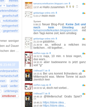
ken
freiheit
tamaroszettelkasten.blogspot.com
ber + banditen
Hallo zusammen
13:57:40
arteiendiktatur
geldanlage-online.info
 gesellschaft
moin moin
5:15:17
s notizkladde
System
Neuer Blog-Post:
Keine Zeit und
0:08:22
verlogenheit
noch kein Umstieg
auf
tamaroszettelkasten.blogspot.com
mit
6
gegenwehr
den Tags keine zeit, kein umstieg
geldanlage-online.info
immer weniger
gääähhn...
21:22:04
so, without a rettchen ins
21:30:59
leben auf Dauer
bettchen... n8 together...
zwischen den …
steffen-rupp.de
naja, 10 min. n bissi regen,
19:31:52
das wars...
aber badewanne is jetzt ganz
19:32:20
26 23:44:37
voll *g*
anderparadies
chilihead77.de
Bei uns kommt frühestens ab
19:15:41
merlandschaft
Mitternacht was. Meine Tonne ist auch
ziemlich leer
onen
arche
steffen-rupp.de
wald
wetter
ui, doch net vorbei...
19:03:52
r
unterwegs
chilihead77.de
emotionen -
@Wetterschaf: Gratis Spiel?
18:46:19
^^
https://store.stea...
18:46:21
https://store.stea...
18:47:09