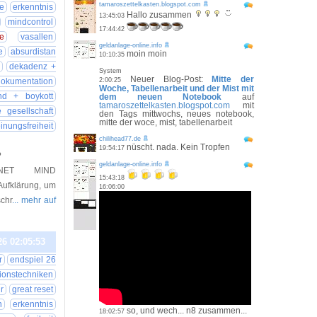
tamaroszettelkasten.blogspot.com
e
erkenntnis
Hallo zusammen
13:45:03
mindcontrol
17:44:42
e
vasallen
geldanlage-online.info
e
absurdistan
moin moin
10:10:35
dekadenz +
System
Neuer Blog-Post:
Mitte der
dokumentation
2:00:25
Woche, Tabellenarbeit und der Mist mit
nd + boykott
dem neuen Notebook
auf
tamaroszettelkasten.blogspot.com
mit
 gesellschaft
den Tags mittwochs, neues notebook,
mitte der woce, mist, tabellenarbeit
inungsfreiheit
chilihead77.de
nüscht. nada. Kein Tropfen
19:54:17
?
geldanlage-online.info
 PLANET MIND
15:43:18
Aufklärung, um
16:06:00
schr
... mehr auf
26 02:05:53
r
endspiel 26
ionstechniken
r
great reset
n
erkenntnis
so, und wech... n8 zusammen...
18:02:57