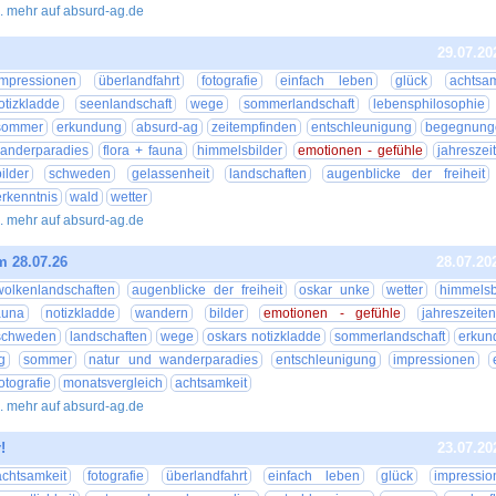
.. mehr auf absurd-ag.de
29.07.20
impressionen
überlandfahrt
fotografie
einfach leben
glück
achtsam
otizkladde
seenlandschaft
wege
sommerlandschaft
lebensphilosophie
sommer
erkundung
absurd-ag
zeitempfinden
entschleunigung
begegnung
anderparadies
flora + fauna
himmelsbilder
emotionen - gefühle
jahreszei
bilder
schweden
gelassenheit
landschaften
augenblicke der freiheit
erkenntnis
wald
wetter
.. mehr auf absurd-ag.de
m 28.07.26
28.07.20
wolkenlandschaften
augenblicke der freiheit
oskar unke
wetter
himmelsb
auna
notizkladde
wandern
bilder
emotionen - gefühle
jahreszeiten
schweden
landschaften
wege
oskars notizkladde
sommerlandschaft
erkun
g
sommer
natur und wanderparadies
entschleunigung
impressionen
fotografie
monatsvergleich
achtsamkeit
.. mehr auf absurd-ag.de
!
23.07.20
achtsamkeit
fotografie
überlandfahrt
einfach leben
glück
impressio