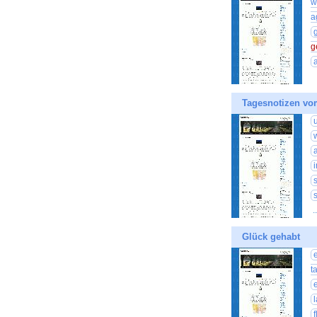
w
a
g
Tagesnotizen vo
.
Glück gehabt
t