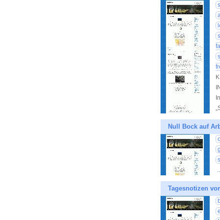
f
f
K
I
I
„
Null Bock auf Arb
.
Tagesnotizen vo