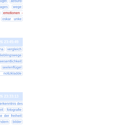
lügel
absurd-
tages
wege
emotionen -
oskar unke
26 23:45:49
una
vergleich
lieblingswege
wesentlichkeit
seelenflügel
s notizkladde
26 23:33:13
erkenntnis des
it
fotografie
e der freiheit
ndern
bilder