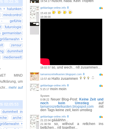
nüscht. nada. Kein Tropfen
26 00:22:36
19:54:17
geldanlage-online.info
en + halunken
15:43:18
mindcontrol
16:06:00
 - gefühle
t
futurologie
n germanistan
größenwahn +
lt
zensur
ung
dummheit
medienwelt
so, und wech... n8 zusammen...
18:02:57
?
tamaroszettelkasten.blogspot.com
 PLANET MIND
Hallo zusammen
13:57:40
Aufklärung, um
geldanlage-online.info
schr
... mehr auf
moin moin
5:15:17
System
Neuer Blog-Post:
Keine Zeit und
0:08:22
noch kein Umstieg
auf
26 02:05:53
tamaroszettelkasten.blogspot.com
mit
den Tags keine zeit, kein umstieg
dummheit in
geldanlage-online.info
rche
arche
gääähhn...
21:22:04
größenwahn +
so, without a rettchen ins
21:30:59
bettchen... n8 together...