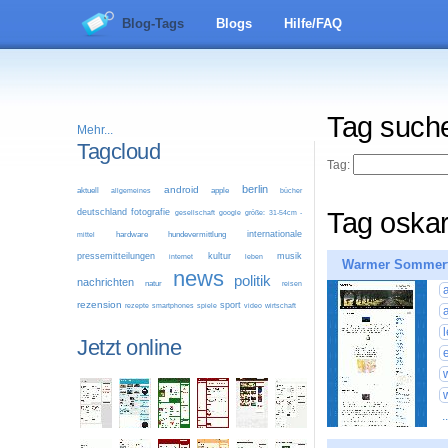
Blog-Tags
Blogs
Hilfe/FAQ
Tag such
Mehr...
Tagcloud
Tag:
berlin
android
aktuell
allgemeines
apple
bücher
deutschland
fotografie
Tag oska
google
größe: 31-54cm -
gesellschaft
internationale
mittel
hardware
hundevermittlung
pressemitteilungen
kultur
musik
leben
internet
Warmer Sommer
news
politik
nachrichten
natur
reisen
rezension
sport
video
wirtschaft
rezepte
smartphones
spiele
Jetzt online
.