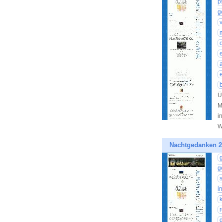
p
g
Ü
M
i
W
Nachtgedanken 2
g
i