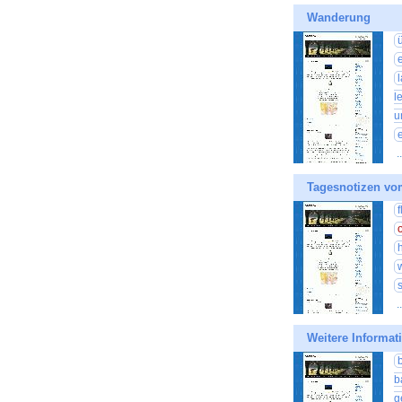
Wanderung
l
u
.
Tagesnotizen vo
.
Weitere Informat
b
g