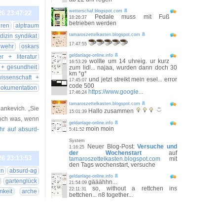
wetterschaf.blogspot.com
26 23:47:22
Pedale muss mit Fuß
18:26:37
betrieben werden
uren
alptraum
tamaroszettelkasten.blogspot.com
dizin syndikat
17:47:55
wehr
oskars
geldanlage-online.info
r + literatur
wollte um 14 uhreig. ur kurz
16:53:29
 + gesundheit
zum lidl... najaa, wurden dann doch 30
km *g*
issenschaft +
und jetzt streikt mein esel... error
17:45:07
code 500
dokumentation
https://www.google...
17:46:24
tamaroszettelkasten.blogspot.com
ankevich. „Sie
Hallo zusammen
15:01:39
Doch was, wenn
geldanlage-online.info
moin moin
ehr auf absurd-
5:41:52
System
Neuer Blog-Post:
Versuche und
1:16:25
der Wochenstart
auf
26 23:13:53
tamaroszettelkasten.blogspot.com
mit
den Tags wochenstart, versuche
en
absurd-ag
geldanlage-online.info
gartenglück
gääähhn...
21:54:09
so, without a rettchen ins
22:11:31
mkeit
arche
bettchen... n8 together...