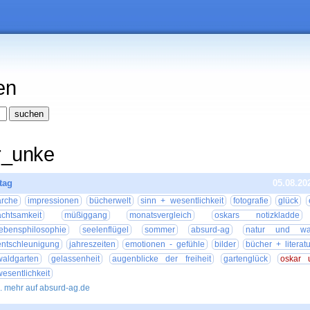
en
r_unke
tag
05.08.20
arche
impressionen
bücherwelt
sinn + wesentlichkeit
fotografie
glück
achtsamkeit
müßiggang
monatsvergleich
oskars notizkladde
lebensphilosophie
seelenflügel
sommer
absurd-ag
natur und wan
entschleunigung
jahreszeiten
emotionen - gefühle
bilder
bücher + literatu
waldgarten
gelassenheit
augenblicke der freiheit
gartenglück
oskar 
wesentlichkeit
.. mehr auf absurd-ag.de