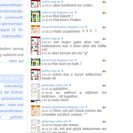
steffen-rupp.de
arteiendiktatur
aber bestimmt nur unten...
14:55:21
eindemokratie
wetterschaf.blogspot.com
Bus kaputt :/
14:45:49
t
unvernunft
Hat einen Platten
14:45:55
n germanistan
tamaroszettelkasten.blogspot.com
dspiel 26 -30
Hallo zusammen
14:03:23
matrixwelten
steffen-rupp.de
viel regen gabs aber net...
8:53:13
badewanne war n bissi über die hälfte
glauben, genug
voll
aber besser als nix *g*
8:53:30
ig aufdreht und
wetterschaf.blogspot.com
r …
... mehr auf
Hier kam es halb 7
8:45:08
steffen-rupp.de
schon das 2. kurze witterchen
3:53:32
26 23:44:37
heute n8
geldanlage-online.info
erkundung
gääähhn...
21:07:24
e der freiheit
so, without a rettchen ins
21:54:48
bettchen... n8 together...
gelassenheit
moin moin
3:52:48
ges
natur und
tamaroszettelkasten.blogspot.com
Öhm, mit viel Glück ziehen die
wesentlichkeit
20:47:10
Unwetter nördlich vorbeii..^^
en - gefühle
geldanlage-online.info
muss die immer...
18:50:55
oh, mit viel glück bekommen wir
20:41:03
ab 22 uhr regen