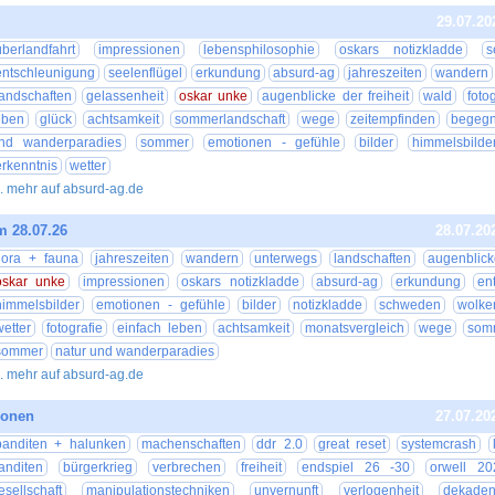
29.07.20
überlandfahrt
impressionen
lebensphilosophie
oskars notizkladde
s
entschleunigung
seelenflügel
erkundung
absurd-ag
jahreszeiten
wandern
landschaften
gelassenheit
oskar unke
augenblicke der freiheit
wald
foto
eben
glück
achtsamkeit
sommerlandschaft
wege
zeitempfinden
begeg
nd wanderparadies
sommer
emotionen - gefühle
bilder
himmelsbilde
erkenntnis
wetter
.. mehr auf absurd-ag.de
m 28.07.26
28.07.20
flora + fauna
jahreszeiten
wandern
unterwegs
landschaften
augenblick
oskar unke
impressionen
oskars notizkladde
absurd-ag
erkundung
en
himmelsbilder
emotionen - gefühle
bilder
notizkladde
schweden
wolke
wetter
fotografie
einfach leben
achtsamkeit
monatsvergleich
wege
som
sommer
natur und wanderparadies
.. mehr auf absurd-ag.de
ionen
27.07.20
banditen + halunken
machenschaften
ddr 2.0
great reset
systemcrash
anditen
bürgerkrieg
verbrechen
freiheit
endspiel 26 -30
orwell 20
esellschaft
manipulationstechniken
unvernunft
verlogenheit
dekade