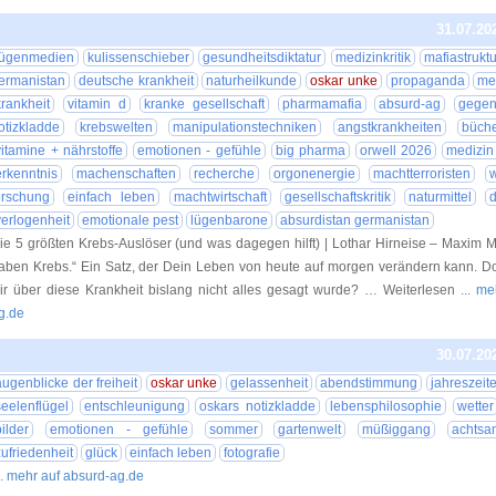
31.07.20
lügenmedien
kulissenschieber
gesundheitsdiktatur
medizinkritik
mafiastrukt
ermanistan
deutsche krankheit
naturheilkunde
oskar unke
propaganda
me
krankheit
vitamin d
kranke gesellschaft
pharmamafia
absurd-ag
gegen
otizkladde
krebswelten
manipulationstechniken
angstkrankheiten
büche
vitamine + nährstoffe
emotionen - gefühle
big pharma
orwell 2026
medizin
erkenntnis
machenschaften
recherche
orgonenergie
machtterroristen
w
orschung
einfach leben
machtwirtschaft
gesellschaftskritik
naturmittel
verlogenheit
emotionale pest
lügenbarone
absurdistan germanistan
ie 5 größten Krebs-Auslöser (und was dagegen hilft) | Lothar Hirneise – Maxim M
aben Krebs.“ Ein Satz, der Dein Leben von heute auf morgen verändern kann. 
ir über diese Krankheit bislang nicht alles gesagt wurde? … Weiterlesen
... m
g.de
30.07.20
augenblicke der freiheit
oskar unke
gelassenheit
abendstimmung
jahreszeit
seelenflügel
entschleunigung
oskars notizkladde
lebensphilosophie
wetter
bilder
emotionen - gefühle
sommer
gartenwelt
müßiggang
achtsa
zufriedenheit
glück
einfach leben
fotografie
.. mehr auf absurd-ag.de