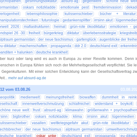
sychopathen
gesinnungsdiktatur
absurd-ag
gegenwehr
schöne neue wel
ermanistan
oskars notizkladde
emotionale pest
fremdeninvasion
dekad
verlogenheit
lebensphilosophie
kulissenschieber
bücher + literatur
manipulationstechniken
futurologie
gedankensplitter
irrsinn akut
lügenmedie
orwell 2026
mafiastrukturen
heimat
grün-rote ökodiktatur
emotionen - ge
endspiel 26 -30
freiheit
bürgerkrieg
diktatur
überlebensstrategie
kriegstrei
alptraum germanistan
der neue faschismus
gartenglück
augenblicke der freihe
eu-diktatur
machenschaften
propaganda
ddr 2.0
deutschland exit
erkenntni
banditen + halunken
deutsche krankheit
ber kurz oder lang wird es auch in Europa zu einer Revolte kommen. Denn 
enschen in Europa fühlen sich noch der Mehrheitsgesellschaft verpflichtet. Sie 
n Gegenkulturen. Mit einer solchen Entwicklung kann der Gesellschaftsvertrag 
eit
... mehr auf absurd-ag.de
12 vom 03.08.26
03.08.20
geopolitik
medienwelt
meinungsfreiheit
biowaffen
dummheit in reinku
esellschaft
innenweltverschmutzung
schlafmichel
widerstand + boykott
schöne neue welt
frust
absurd-ag
klimawahn
größenwahn + psychopathe
rrsinn
bigbrother
oskars notizkladde
klima
irrsinn akut
lügenmedien
kulissenschieber
vasallen
weltkriegsgefahr akut
grün-rote ökodiktatur
m
rechtsbrecher
der neue faschismus
alptraum germanistan
umweltverschmut
deutsche krankheit
oskar unke
deutschland exit
propaganda
eu-diktatu