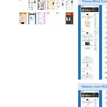
Thema Mind Cont
p
i
h
e
C
d
a
Notizen vom 04.0
r