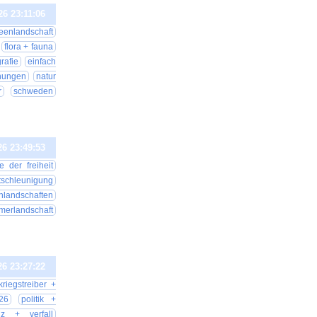
26 23:11:06
eenlandschaft
flora + fauna
grafie
einfach
nungen
natur
r
schweden
26 23:49:53
e der freiheit
tschleunigung
nlandschaften
merlandschaft
26 23:27:22
kriegstreiber +
26
politik +
nz + verfall