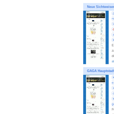
Neue Sichtweise
r
E
z
d
a
GAGA Hauptstadt
e
g
F