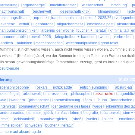
klarstellung
orgonenergie
machtterroristen
wissenschaft + forschung
p
machtwirtschaft
bücherwelt
gesellschaftskritik
klimareligion
sch
gesinnungsdiktatur
mp-netz
transhumanismus
zukunft 2025/26
verlogenhei
dekadenz + verfall
lügenbarone
oligarchenmafia
emotionale pest
absurdista
manipulationstechniken
ärgernis der woche
bücher + literatur
kriminalität
en
bananenrepublik
orwell 2026
kriegstreiber + banditen
wetter
verbrechen
banditen + halunken
machenschaften
wettermanipulation
great reset
Dummheit ist nicht wenig wissen, auch nicht wenig wissen wollen, Dummheit ist 
u wissen.“ (Konfuzius) Jetzt, wo der Sommer in einigen Teilen von Europa so richt
eils schon gewöhnungsbedürftige Temperaturen erzeugt, geht es kreuz und que
bsurd-ag.de
derung
01.08.20
lebensphilosophie
oskars notizkladde
entschleunigung
absurd-ag
seelenflügel
arbeitswelt
impressionen
philosophie
oskar unke
augenblick
wald
wandern
jahreszeiten
abendstimmung
flora + fauna
landschaften
unterwegs
sommerlandschaft
der gedanke des tages
wege
erkenntnis des ta
anderparadies
sommer
glück
einfach leben
fotografie
bücherwelt
sinn + 
arche
achtsamkeit
monatsvergleich
streß
wetter
bilder
emotion
himmelsbilder
schweden
bücher + literatur
... mehr auf absurd-ag.de