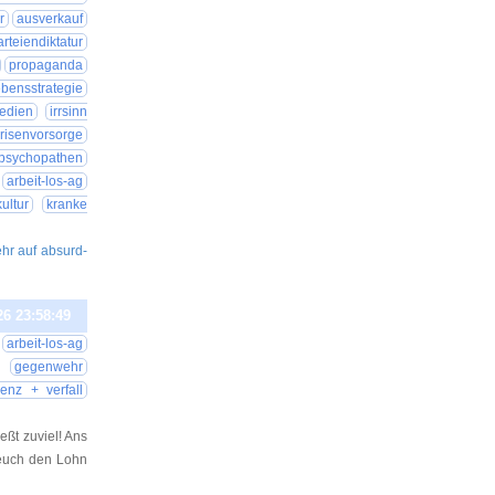
r
ausverkauf
arteiendiktatur
propaganda
ebensstrategie
edien
irrsinn
risenvorsorge
sychopathen
arbeit-los-ag
ultur
kranke
ehr auf absurd-
26 23:58:49
arbeit-los-ag
gegenwehr
enz + verfall
eßt zuviel! Ans
e euch den Lohn