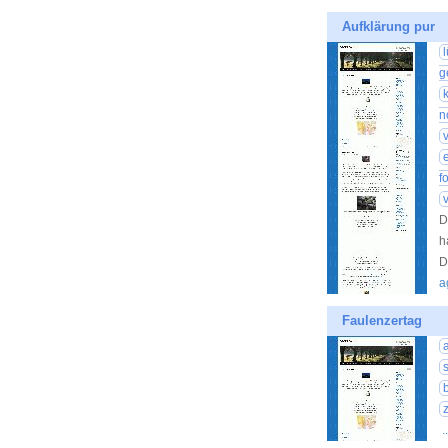
Aufklärung pur
g
n
f
D
h
D
a
Faulenzertag
.