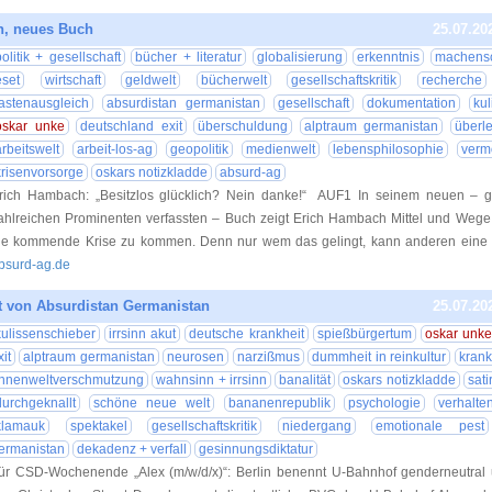
n, neues Buch
25.07.20
politik + gesellschaft
bücher + literatur
globalisierung
erkenntnis
machensc
eset
wirtschaft
geldwelt
bücherwelt
gesellschaftskritik
recherche
lastenausgleich
absurdistan germanistan
gesellschaft
dokumentation
ku
oskar unke
deutschland exit
überschuldung
alptraum germanistan
überl
arbeitswelt
arbeit-los-ag
geopolitik
medienwelt
lebensphilosophie
verm
krisenvorsorge
oskars notizkladde
absurd-ag
rich Hambach: „Besitzlos glücklich? Nein danke!“ AUF1 In seinem neuen – 
ahlreichen Prominenten verfassten – Buch zeigt Erich Hambach Mittel und Wege 
ie kommende Krise zu kommen. Denn nur wem das gelingt, kann anderen ein
bsurd-ag.de
 von Absurdistan Germanistan
25.07.20
kulissenschieber
irrsinn akut
deutsche krankheit
spießbürgertum
oskar unke
xit
alptraum germanistan
neurosen
narzißmus
dummheit in reinkultur
krank
innenweltverschmutzung
wahnsinn + irrsinn
banalität
oskars notizkladde
sati
durchgeknallt
schöne neue welt
bananenrepublik
psychologie
verhalte
klamauk
spektakel
gesellschaftskritik
niedergang
emotionale pest
ermanistan
dekadenz + verfall
gesinnungsdiktatur
ür CSD-Wochenende „Alex (m/w/d/x)“: Berlin benennt U-Bahnhof genderneutral 