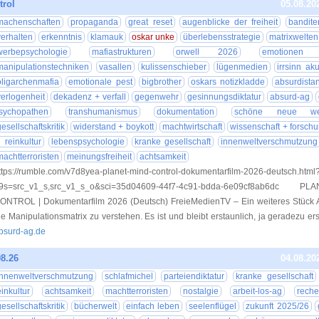
rol
05.08.20
machenschaften
propaganda
great reset
augenblicke der freiheit
bandit
verhalten
erkenntnis
klamauk
oskar unke
überlebensstrategie
matrixwelten
werbepsychologie
mafiastrukturen
orwell 2026
emotionen
manipulationstechniken
vasallen
kulissenschieber
lügenmedien
irrsinn aku
oligarchenmafia
emotionale pest
bigbrother
oskars notizkladde
absurdista
verlogenheit
dekadenz + verfall
gegenwehr
gesinnungsdiktatur
absurd-ag
sychopathen
transhumanismus
dokumentation
schöne neue we
gesellschaftskritik
widerstand + boykott
machtwirtschaft
wissenschaft + forsch
n reinkultur
lebenspsychologie
kranke gesellschaft
innenweltverschmutzung
machtterroristen
meinungsfreiheit
achtsamkeit
ttps://rumble.com/v7d8yea-planet-mind-control-dokumentarfilm-2026-deutsch.html
9s=src_v1_s,src_v1_s_o&sci=35d04609-44f7-4c91-bdda-6e09cf8ab6dc
ONTROL | Dokumentarfilm 2026 (Deutsch) FreieMedienTV – Ein weiteres Stück 
ie Manipulationsmatrix zu verstehen. Es ist und bleibt erstaunlich, ja geradezu er
bsurd-ag.de
8.26
04.08.20
innenweltverschmutzung
schlafmichel
parteiendiktatur
kranke gesellschaft
einkultur
achtsamkeit
machtterroristen
nostalgie
arbeit-los-ag
reche
gesellschaftskritik
bücherwelt
einfach leben
seelenflügel
zukunft 2025/26