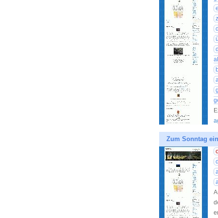
d
a
g
E
a
Zum Sonntag ein
A
d
e