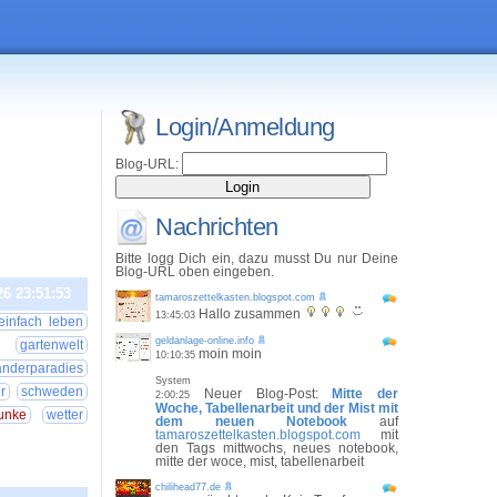
Login/Anmeldung
Blog-URL:
Nachrichten
Bitte logg Dich ein, dazu musst Du nur Deine
Blog-URL oben eingeben.
26 23:51:53
tamaroszettelkasten.blogspot.com
Hallo zusammen
13:45:03
einfach leben
geldanlage-online.info
gartenwelt
moin moin
10:10:35
derparadies
System
r
schweden
Neuer Blog-Post:
Mitte der
2:00:25
Woche, Tabellenarbeit und der Mist mit
unke
wetter
dem neuen Notebook
auf
tamaroszettelkasten.blogspot.com
mit
den Tags mittwochs, neues notebook,
mitte der woce, mist, tabellenarbeit
chilihead77.de