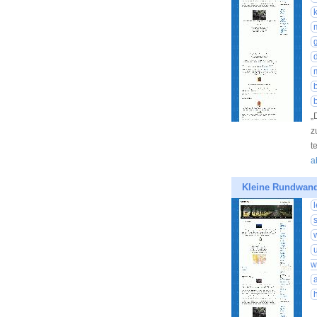
„
z
t
a
Kleine Rundwan
w