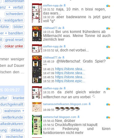
t
absurdistan
steffen-rupp.de
enz + verfall
naja, 10 min. n bissi regen,
19:31:52
das wars...
schweden
aber badewanne is jetzt ganz
19:32:20
n
waldgarten
voll *g*
fühle
bilder
chilihead77.de
Bei uns kommt frühestens ab
19:15:41
ber + banditen
Mitternacht was. Meine Tonne ist auch
ziemlich leer
it
great reset
s
oskar unke
steffen-rupp.de
ui, doch net vorbei...
19:03:52
chilihead77.de
immer weniger
@Wetterschaf: Gratis Spiel?
18:46:19
^^
leben auf Dauer
https://store.stea...
18:46:21
zwischen den …
https://store.stea...
18:47:09
https://store.stea...
18:48:51
https://store.epic...
18:52:35
steffen-rupp.de
26 00:09:27
da zieht gleich wieder n
18:31:05
witterchen nur an uns vorbei
ltur
kranke
durchgeknallt
tamaroszettelkasten.blogspot.com
16:09:55
n
wahnsinn +
wetterkunde
wetterschaf.blogspot.com
Nee, drüber
15:56:43
afiastrukturen
Druckluftsystem ist kaputt
15:56:52
Federung und türen
15:57:05
zung
diktatur
funktionieren nicht mehr
r
recherche