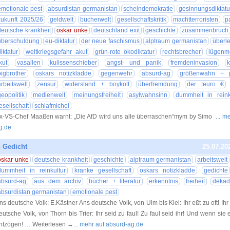
emotionale pest
absurdistan germanistan
scheindemokratie
gesinnungsdiktatu
zukunft 2025/26
geldwelt
bücherwelt
gesellschaftskritik
machtterroristen
p
deutsche krankheit
oskar unke
deutschland exit
geschichte
zusammenbruch
überschuldung
eu-diktatur
der neue faschismus
alptraum germanistan
überl
iktatur
weltkriegsgefahr akut
grün-rote ökodiktatur
rechtsbrecher
lügenm
kut
vasallen
kulissenschieber
angst- und panik
fremdeninvasion
k
bigbrother
oskars notizkladde
gegenwehr
absurd-ag
größenwahn + p
arbeitswelt
zensur
widerstand + boykott
überfremdung
der teuro €
geopolitik
medienwelt
meinungsfreiheit
asylwahnsinn
dummheit in reink
esellschaft
schlafmichel
x-VS-Chef Maaßen warnt: „Die AfD wird uns alle überraschen“mym by Simo
... m
g.de
 Gedicht
25.07.20
oskar unke
deutsche krankheit
geschichte
alptraum germanistan
arbeitswelt
dummheit in reinkultur
kranke gesellschaft
oskars notizkladde
gedichte
absurd-ag
aus dem archiv
bücher + literatur
erkenntnis
freiheit
dekad
absurdistan germanistan
emotionale pest
ns deutsche Volk: E.Kästner Ans deutsche Volk, von Ulm bis Kiel: Ihr eßt zu oft! Ihr 
eutsche Volk, von Thorn bis Trier: Ihr seid zu faul! Zu faul seid ihr! Und wenn si
ntzögen! … Weiterlesen →
... mehr auf absurd-ag.de