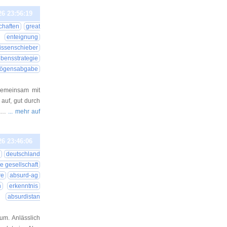
26 23:56:19
haften
great
enteignung
lissenschieber
ebensstrategie
ögensabgabe
gemeinsam mit
auf, gut durch
e …
... mehr auf
26 23:46:06
deutschland
e gesellschaft
re
absurd-ag
n
erkenntnis
absurdistan
um. Anlässlich