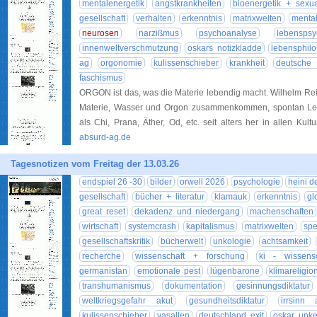
mentalenergetik
angstkrankheiten
bioenergetik + sexual
gesellschaft
verhalten
erkenntnis
matrixwelten
menta
neurosen
narzißmus
psychoanalyse
lebenspsy
innenweltverschmutzung
oskars notizkladde
lebensphil
ag
orgonomie
kulissenschieber
krankheit
deutsche 
faschismus
ORGON ist das, was die Materie lebendig macht. Wilhelm Reich
Materie, Wasser und Orgon zusammenkommen, spontan Lebe
als Chi, Prana, Äther, Od, etc. seit alters her in allen Ku
absurd-ag.de
Tagesnotizen vom Freitag der 13.03.26
endspiel 26 -30
bilder
orwell 2026
psychologie
heini d
gesellschaft
bücher + literatur
klamauk
erkenntnis
gl
great reset
dekadenz und niedergang
machenschaften
wirtschaft
systemcrash
kapitalismus
matrixwelten
spe
gesellschaftskritik
bücherwelt
unkologie
achtsamkeit
recherche
wissenschaft + forschung
ki - wissens
germanistan
emotionale pest
lügenbarone
klimareligio
transhumanismus
dokumentation
gesinnungsdiktatur
weltkriegsgefahr akut
gesundheitsdiktatur
irrsinn 
kulissenschieber
vasallen
deutschland exit
oskar unk