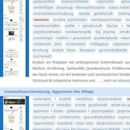
gelassenheit
kulissenschieber
orgonomie
gesun
seelenflügel
absurd-ag
lebensphilosophie
oskars notizk
innenweltverschmutzung
kranke gesellschaft
lebens
neurosen
positive psychologie
mentalpsychologie
ma
machenschaften
politik + gesellschaft
bücher + lite
angstkrankheiten
mentalenergetik
big pharma
emoti
psychologie
medizin + gesundheit
quantenphysik
naturm
emotionale pest
achtsamkeit
müßiggang
orgonener
forschung
einfach leben
therapien
gesellschaftskritik
bücherwelt
Endlich ein Ratgeber mit umfangreichen Erkenntnissen au
Medizin, Ernährung, Spiritualität, Quantenphysik, Feldtheo
der Hand nimmt, um ein konkretes und anschauliches Verstän
Schlüssel für körperliche Harmonie und …
... mehr auf absur
Innenweltverschmutzung- Aggression des Alltags
widerstand + boykott
narzißmus
psychoanalyse
n
dummheit in reinkultur
kranke gesellschaft
arbeit-los-a
wahnsinn + irrsinn
größenwahn + psychopathen
gegenw
durchgeknallt
rechtsbrecher
gesundheitsdiktatur
orgono
lügenmedien
krankheit
oskar unke
deutschland exit
de
germanistan
der neue faschismus
gesellschaftskritik
büc