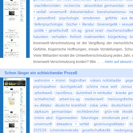
machtterroristen
recherche
absurdistan germanistan
em
+ verfall
unvernunft
dokumentation
transhumanismus
mp
+ gesundheit
psychologie
emotionen - gefühle
aus de
tiefenpsychologie
bücher + literatur
bioenergetik + sexuali
politik + gesellschaft
ich-ag
great reset
machenschafte
halunken
verhalten
freiheit
matrixwelten
bürgerkrieg
k
Innenwelt-Verschmutzung ist die Vergiftung der menschlic
Gefühle, trügerische Hoffnungen, irreale Vorstellungen, Sc
Viele Milliarden kostet die Umweltverschmutzung jedes Jahr, w
Innenwelt-Verschmutzung kosten? Wie …
... mehr auf absurd
Schon länger ein schleichender Prozeß
wahnsinn + irrsinn
bigbrother
oskars notizkladde
geg
psychopathen
durchgeknallt
schöne neue welt
zensur
arbeitswelt
narzißmus
dummheit in reinkultur
kranke ges
schlafmichel
arbeit-los-ag
medienwelt
meinungsfreihe
eu-diktatur
deutsche krankheit
oskar unke
deutschland 
alptraum germanistan
rechtsbrecher
grün-rote ökodik
irrsinn akut
lügenmedien
futurologie
emotionale pest
unvernunft
dekadenz + verfall
gesinnungsdiktatur
d
2025/26
scheindemokratie
gesellschaftskritik
niedergang