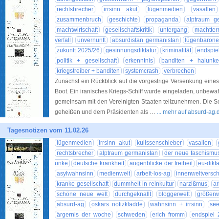
rechtsbrecher
irrsinn akut
lügenmedien
vasallen
zusammenbruch
geschichte
propaganda
alptraum g
machtwirtschaft
gesellschaftskritik
untergang
machtterr
verfall
unvernunft
absurdistan germanistan
lügenbaron
zukunft 2025/26
gesinnungsdiktatur
kriminalität
endspie
politik + gesellschaft
erkenntnis
banditen + halunk
kriegstreiber + banditen
systemcrash
verbrechen
Zunächst ein Rückblick auf die vorgestrige Versenkung eines
Boot. Ein iranisches Kriegs-Schiff wurde eingeladen, unbewa
gemeinsam mit den Vereinigten Staaten teilzunehmen. Die 
geheißen und dem Präsidenten als …
... mehr auf absurd-ag.
Tagesnotizen vom 11.02.26
lügenmedien
irrsinn akut
kulissenschieber
vasallen
rechtsbrecher
alptraum germanistan
der neue faschismu
unke
deutsche krankheit
augenblicke der freiheit
eu-dikta
asylwahnsinn
medienwelt
arbeit-los-ag
innenweltversc
kranke gesellschaft
dummheit in reinkultur
narzißmus
ar
schöne neue welt
durchgeknallt
bloggerwelt
größen
absurd-ag
oskars notizkladde
wahnsinn + irrsinn
see
ärgernis der woche
schweden
erich fromm
endspiel 