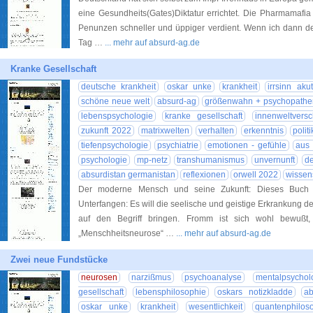
eine Gesundheits(Gates)Diktatur errichtet. Die Pharmamafia
Penunzen schneller und üppiger verdient. Wenn ich dann d
Tag …
... mehr auf absurd-ag.de
Kranke Gesellschaft
deutsche krankheit
oskar unke
krankheit
irrsinn akut
schöne neue welt
absurd-ag
größenwahn + psychopathe
lebenspsychologie
kranke gesellschaft
innenweltvers
zukunft 2022
matrixwelten
verhalten
erkenntnis
polit
tiefenpsychologie
psychiatrie
emotionen - gefühle
aus 
psychologie
mp-netz
transhumanismus
unvernunft
de
absurdistan germanistan
reflexionen
orwell 2022
wissen
Der moderne Mensch und seine Zukunft: Dieses Buch E
Unterfangen: Es will die seelische und geistige Erkrankung d
auf den Begriff bringen. Fromm ist sich wohl bewußt,
„Menschheitsneurose“ …
... mehr auf absurd-ag.de
Zwei neue Fundstücke
neurosen
narzißmus
psychoanalyse
mentalpsychol
gesellschaft
lebensphilosophie
oskars notizkladde
ab
oskar unke
krankheit
wesentlichkeit
quantenphilos