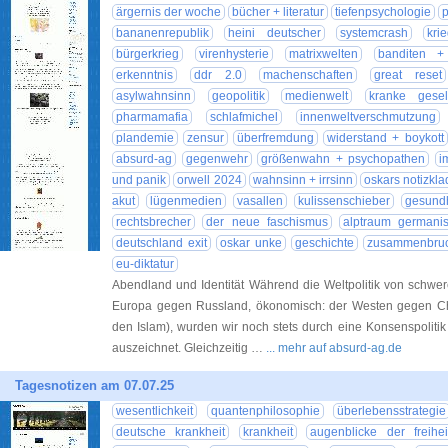
ärgernis der woche
bücher + literatur
tiefenpsychologie
p
bananenrepublik
heini deutscher
systemcrash
kri
bürgerkrieg
virenhysterie
matrixwelten
banditen +
erkenntnis
ddr 2.0
machenschaften
great reset
asylwahnsinn
geopolitik
medienwelt
kranke gesell
pharmamafia
schlafmichel
innenweltverschmutzung
plandemie
zensur
überfremdung
widerstand + boykott
absurd-ag
gegenwehr
größenwahn + psychopathen
i
und panik
orwell 2024
wahnsinn + irrsinn
oskars notizkl
akut
lügenmedien
vasallen
kulissenschieber
gesundh
rechtsbrecher
der neue faschismus
alptraum germanis
deutschland exit
oskar unke
geschichte
zusammenbru
eu-diktatur
Abendland und Identität Während die Weltpolitik von schweren
Europa gegen Russland, ökonomisch: der Westen gegen Chi
den Islam), wurden wir noch stets durch eine Konsenspolitik r
auszeichnet. Gleichzeitig …
... mehr auf absurd-ag.de
Tagesnotizen am 07.07.25
wesentlichkeit
quantenphilosophie
überlebensstrategie
deutsche krankheit
krankheit
augenblicke der freihei