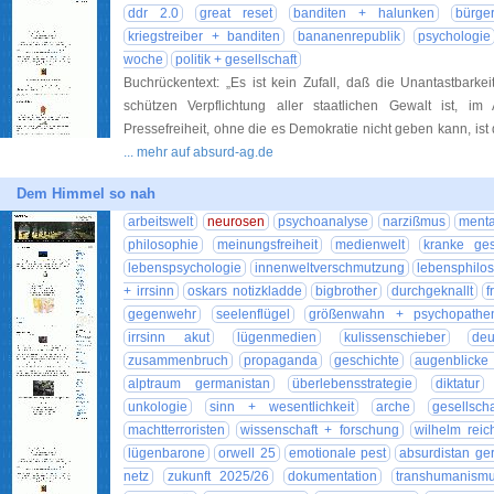
ddr 2.0
great reset
banditen + halunken
bürger
kriegstreiber + banditen
bananenrepublik
psychologie
woche
politik + gesellschaft
Buchrückentext: „Es ist kein Zufall, daß die Unantastbark
schützen Verpflichtung aller staatlichen Gewalt ist, im
Pressefreiheit, ohne die es Demokratie nicht geben kann, is
... mehr auf absurd-ag.de
Dem Himmel so nah
arbeitswelt
neurosen
psychoanalyse
narzißmus
menta
philosophie
meinungsfreiheit
medienwelt
kranke ges
lebenspsychologie
innenweltverschmutzung
lebensphilo
+ irrsinn
oskars notizkladde
bigbrother
durchgeknallt
f
gegenwehr
seelenflügel
größenwahn + psychopathe
irrsinn akut
lügenmedien
kulissenschieber
deu
zusammenbruch
propaganda
geschichte
augenblicke 
alptraum germanistan
überlebensstrategie
diktatur
unkologie
sinn + wesentlichkeit
arche
gesellschaf
machtterroristen
wissenschaft + forschung
wilhelm reic
lügenbarone
orwell 25
emotionale pest
absurdistan ge
netz
zukunft 2025/26
dokumentation
transhumanism