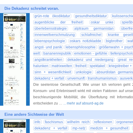
Die Dekadenz schreitet voran.
grün-rote ökodiktatur
gesundheitsdiktatur
kulissenschi
augenblicke der freiheit
oskar unke
spießb
überlebensstrategie
alptraum germanistan
überfr
innenweltverschmutzung
schlafmichel
kranke gesell
lebenspsychologie
oskars notizkladde
bigbrother
wah
angst- und panik
lebensphilosophie
größenwahn + psyc
welt
bananenrepublik
emotionen - gefühle
tiefenpsychol
angstkrankheiten
dekadenz und niedergang
great re
halunken
matrixwelten
freiheit
spektakel
kriegstreiber +
sinn + wesentlichkeit
unkologie
absurdistan germanis
dekadenz + verfall
unvernunft
transhumanismus
ausverk
Die seelenlose Gesellschaft: Wie unser Ich verloren geht
Konsum- und Erlebniswelt wirkt mit vielen Faktoren auf unse
beschleunigende Mobilität, die Überflutung mit Inform
entscheiden zu …
... mehr auf absurd-ag.de
Eine andere Sichtweise der Welt
info
faschismus
wilhelm reich
reflexionen
orgonener
dekadenz + verfall
mp-netz
medizin + gesundheit