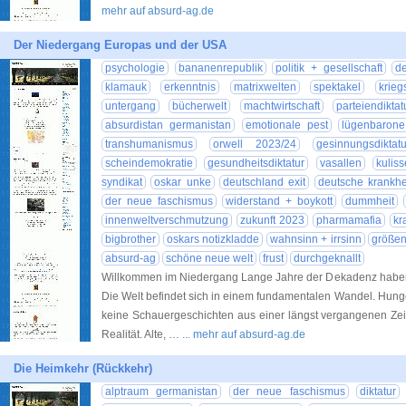
mehr auf absurd-ag.de
Der Niedergang Europas und der USA
psychologie
bananenrepublik
politik + gesellschaft
d
klamauk
erkenntnis
matrixwelten
spektakel
krie
untergang
bücherwelt
machtwirtschaft
parteiendiktat
absurdistan germanistan
emotionale pest
lügenbarone
transhumanismus
orwell 2023/24
gesinnungsdiktatu
scheindemokratie
gesundheitsdiktatur
vasallen
kulis
syndikat
oskar unke
deutschland exit
deutsche krankhe
der neue faschismus
widerstand + boykott
dummheit
innenweltverschmutzung
zukunft 2023
pharmamafia
kr
bigbrother
oskars notizkladde
wahnsinn + irrsinn
größe
absurd-ag
schöne neue welt
frust
durchgeknallt
Willkommen im Niedergang Lange Jahre der Dekadenz haben di
Die Welt befindet sich in einem fundamentalen Wandel. Hunger
keine Schauergeschichten aus einer längst vergangenen Z
Realität. Alte, …
... mehr auf absurd-ag.de
Die Heimkehr (Rückkehr)
alptraum germanistan
der neue faschismus
diktatur