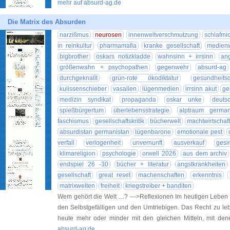
mehr auf absurd-ag.de
Die Matrix des Absurden
narzißmus
neurosen
innenweltverschmutzung
schlafmi
in reinkultur
pharmamafia
kranke gesellschaft
medienw
bigbrother
oskars notizkladde
wahnsinn + irrsinn
an
größenwahn + psychopathen
gegenwehr
absurd-ag
durchgeknallt
grün-rote ökodiktatur
gesundheitsd
kulissenschieber
vasallen
lügenmedien
irrsinn akut
ge
medizin syndikat
propaganda
oskar unke
deuts
spießbürgertum
überlebensstrategie
alptraum german
faschismus
gesellschaftskritik
bücherwelt
machtwirtschaft
absurdistan germanistan
lügenbarone
emotionale pest
verfall
verlogenheit
unvernunft
ausverkauf
gesi
klimareligion
psychologie
orwell 2026
aus dem archiv
endspiel 26 -30
bücher + literatur
angstkrankheiten
gesellschaft
great reset
machenschaften
erkenntnis
matrixwelten
freiheit
kriegstreiber + banditen
Wem gehört die Welt …? —>Reflexionen Im heutigen Leben 
den Selbstgefälligen und den Umtriebigen. Das Recht zu le
heute mehr oder minder mit den gleichen Mitteln, mit d
absurd-ag.de