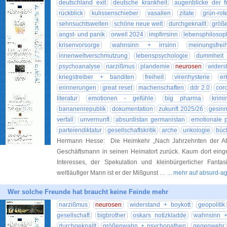
deutschland exit
deutsche krankheit
augenblicke der fr
rückblick
kulissenschieber
vasallen
zitate
grün-rot
sehnsuchtswelten
schöne neue welt
durchgeknallt
größ
angst- und panik
orwell 2024
impfirrsinn
lebensphilosop
krisenvorsorge
wahnsinn + irrsinn
meinungsfreih
innenweltverschmutzung
lebenspsychologie
dummheit i
psychoanalyse
narzißmus
plandemie
neurosen
widers
kriegstreiber + banditen
freiheit
virenhysterie
er
erinnerungen
great reset
machenschaften
ddr 2.0
cor
literatur
emotionen - gefühle
big pharma
krimin
bananenrepublik
dokumentation
zukunft 2025/26
gesinn
verfall
unvernunft
absurdistan germanistan
emotionale 
parteiendiktatur
gesellschaftskritik
arche
unkologie
büc
Hermann Hesse: Die Heimkehr „Nach Jahrzehnten der Ab
Geschäftsmann in seinen Heimatort zurück. Kaum dort einget
Interesses, der Spekulation und kleinbürgerlicher Fanta
weltläufiger Mann ist er der Mißgunst …
... mehr auf absurd-a
Wer solche Freunde hat braucht keine Feinde mehr
narzißmus
neurosen
widerstand + boykott
geopolitik
gesellschaft
bigbrother
oskars notizkladde
wahnsinn + 
durchgeknallt
größenwahn + psychopathen
gegenwehr