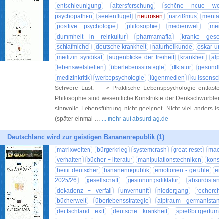
entschleunigung
altersforschung
schöne neue we
psychopathen
seelenflügel
neurosen
narzißmus
menta
positive psychologie
philosophie
medienwelt
mei
dummheit in reinkultur
pharmamafia
kranke gesel
schlafmichel
deutsche krankheit
naturheilkunde
oskar u
medizin syndikat
augenblicke der freiheit
krankheit
al
lebensweisheiten
überlebensstrategie
diktatur
gesundh
medizinkritik
werbepsychologie
lügenmedien
kulissensc
Schwere Last: —–> Praktische Lebenspsychologie entlaste
Philosophie sind wesentliche Konstrukte der Denkschwurbler
sinnvolle Lebensführung nicht geeignet. Nicht viel anders 
(später einmal …
... mehr auf absurd-ag.de
Deutschland wird zur geistigen Bananenrepublik (1)
matrixwelten
bürgerkrieg
systemcrash
great reset
mac
verhalten
bücher + literatur
manipulationstechniken
kons
heini deutscher
bananenrepublik
emotionen - gefühle
e
2025/26
gesellschaft
gesinnungsdiktatur
absurdista
dekadenz + verfall
unvernunft
niedergang
recherc
bücherwelt
überlebensstrategie
alptraum germanista
deutschland exit
deutsche krankheit
spießbürgertum