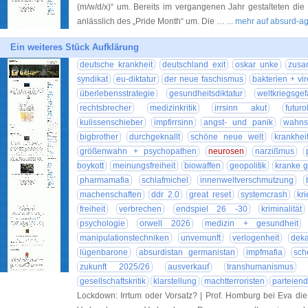
(m/w/d/x)“ um. Bereits im vergangenen Jahr gestalteten die
anlässlich des „Pride Month“ um. Die …
... mehr auf absurd-a
Ein weiteres Stück Aufklärung
deutsche krankheit
deutschland exit
oskar unke
zusa
syndikat
eu-diktatur
der neue faschismus
bakterien + vi
überlebensstrategie
gesundheitsdiktatur
weltkriegsge
rechtsbrecher
medizinkritik
irrsinn akut
futuro
kulissenschieber
impfirrsinn
angst- und panik
wahns
bigbrother
durchgeknallt
schöne neue welt
krankhei
größenwahn + psychopathen
neurosen
narzißmus
boykott
meinungsfreiheit
biowaffen
geopolitik
kranke g
pharmamafia
schlafmichel
innenweltverschmutzung
machenschaften
ddr 2.0
great reset
systemcrash
kr
freiheit
verbrechen
endspiel 26 -30
kriminalität
psychologie
orwell 2026
medizin + gesundheit
manipulationstechniken
unvernunft
verlogenheit
deka
lügenbarone
absurdistan germanistan
impfmafia
sch
zukunft 2025/26
ausverkauf
transhumanismus
gesellschaftskritik
klarstellung
machtterroristen
parteiend
Lockdown: Irrtum oder Vorsatz? | Prof. Homburg bei Eva di