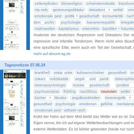
zeitempfinden
klimareligion
scheindemokratie
transhu
mp-netz
gesinnungsdiktatur
dekadenz + verfall
unv
emotionale pest
politik + gesellschaft
konsumkritik
nac
dem archiv
psychologie
bananenrepublik
kriegs
matrixwelten
kapitalismus
erkenntnis
banditen + halunk
Anatomie der deutschen Regression und Dekadenz Der deu
regressive und infantile Tendenzen. Wenn nicht alles täusch
eine spezifische Elite, wenn auch ein Teil der Gesellschaft
mehr auf absurd-ag.de
Tagesnotizen 07.06.24
krankheit
oskar unke
kulissenschieber
gesundheit
o
oskars notizkladde
angst- und panik
lebensphil
lebenspsychologie
kranke gesellschaft
positive 
psychoanalyse
frühling
narzißmus
neurosen
wetter
bücher + literatur
angstkrankheiten
bioenergetik + s
gesundheit
psychologie
emotionen - gefühle
mentalene
emotionale pest
wilhelm reich
Kräht der Hahn auf dem Mist bleibt das Wetter wie es ist. 
Eigen nenne, bin ich auf eigene Wetterbeobachtungen und m
externe Wetterdaten. Es ist kühler geworden (heute nur no