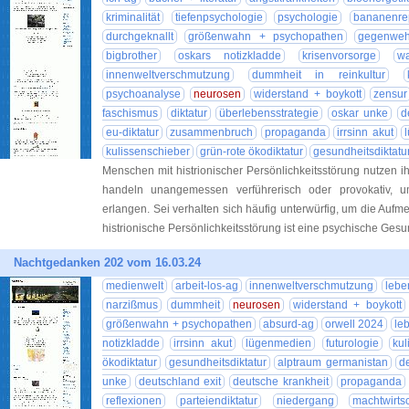
kriminalität
tiefenpsychologie
psychologie
bananenre
durchgeknallt
größenwahn + psychopathen
gegenweh
bigbrother
oskars notizkladde
krisenvorsorge
w
innenweltverschmutzung
dummheit in reinkultur
psychoanalyse
neurosen
widerstand + boykott
zensur
faschismus
diktatur
überlebensstrategie
oskar unke
d
eu-diktatur
zusammenbruch
propaganda
irrsinn akut
kulissenschieber
grün-rote ökodiktatur
gesundheitsdiktatu
Menschen mit histrionischer Persönlichkeitsstörung nutzen i
handeln unangemessen verführerisch oder provokativ, 
erlangen. Sei verhalten sich häufig unterwürfig, um die Aufm
histrionische Persönlichkeitsstörung ist eine psychische Gesu
Nachtgedanken 202 vom 16.03.24
medienwelt
arbeit-los-ag
innenweltverschmutzung
lebe
narzißmus
dummheit
neurosen
widerstand + boykott
größenwahn + psychopathen
absurd-ag
orwell 2024
le
notizkladde
irrsinn akut
lügenmedien
futurologie
kul
ökodiktatur
gesundheitsdiktatur
alptraum germanistan
d
unke
deutschland exit
deutsche krankheit
propaganda
reflexionen
parteiendiktatur
niedergang
machtwirtsc