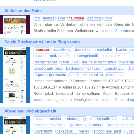
Stille fern des Mobs
tod
menge
stille
neurosen
gedichte
mob
Voller Elan ins Verderben, ohne die geringste Reue die
Straßen voller Scherben. Weiterlesen →
... mehr auf querden
So ein Dreckspatz will mein Blog kapern
neurosen
narzißmus
dummheit in reinkultur
kranke ges
oskars notizkladde
durchgeknallt
computer + int
rechtsbrecher
oskar unke
der neue faschismus
niederg
emotionale pest
hackerangriffe
gesinnungsdiktatur
kri
ärgernis der woche
banditen + halunken
erkenntnis
Immer unter anderer IP Adresse : IP Address 107.189.6.137 
107.189.6.137 IP Address 107.189.12.44 IP Address 104.24
Ruhe gibst, bekommst du gewaltigen Ärger. Betreibe de
woanders bei gestörten deinesgleichen.
... mehr auf absurd-a
Abendland wird abgeschafft
machtterroristen
niedergang
parteiendiktatur
zukun
scheindemokratie
gesinnungsdiktatur
transhumanism
unvernunft
dekadenz + verfall
emotionale pest
lüge