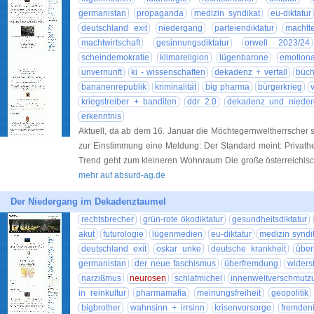
germanistan
propaganda
medizin syndikat
eu-diktatur
deutschland exit
niedergang
parteiendiktatur
machtte
machtwirtschaft
gesinnungsdiktatur
orwell 2023/24
scheindemokratie
klimareligion
lügenbarone
emotiona
unvernunft
ki - wissenschaften
dekadenz + verfall
büch
bananenrepublik
kriminalität
big pharma
bürgerkrieg
kriegstreiber + banditen
ddr 2.0
dekadenz und niede
erkenntnis
Aktuell, da ab dem 16. Januar die Möchtegernweltherrscher si
zur Einstimmung eine Meldung: Der Standard meint: Privatheit
Trend geht zum kleineren Wohnraum Die große österreichis
mehr auf absurd-ag.de
Der Niedergang im Dekadenztaumel
rechtsbrecher
grün-rote ökodiktatur
gesundheitsdiktatur
akut
futurologie
lügenmedien
eu-diktatur
medizin syndi
deutschland exit
oskar unke
deutsche krankheit
über
germanistan
der neue faschismus
überfremdung
widers
narzißmus
neurosen
schlafmichel
innenweltverschmutz
in reinkultur
pharmamafia
meinungsfreiheit
geopolitik
bigbrother
wahnsinn + irrsinn
krisenvorsorge
fremden