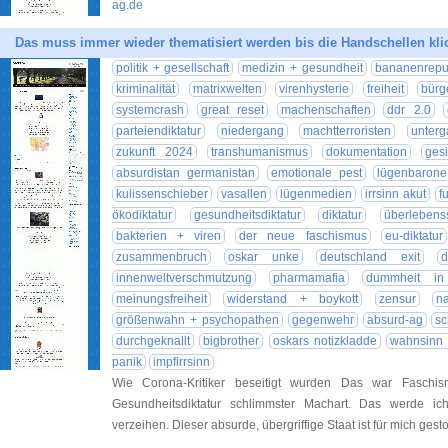
ag.de
Das muss immer wieder thematisiert werden bis die Handschellen kli
politik + gesellschaft
medizin + gesundheit
bananenrepu
kriminalität
matrixwelten
virenhysterie
freiheit
bürg
systemcrash
great reset
machenschaften
ddr 2.0
parteiendiktatur
niedergang
machtterroristen
unter
zukunft 2024
transhumanismus
dokumentation
ges
absurdistan germanistan
emotionale pest
lügenbarone
kulissenschieber
vasallen
lügenmedien
irrsinn akut
f
ökodiktatur
gesundheitsdiktatur
diktatur
überlebenss
bakterien + viren
der neue faschismus
eu-diktatur
zusammenbruch
oskar unke
deutschland exit
d
innenweltverschmutzung
pharmamafia
dummheit in 
meinungsfreiheit
widerstand + boykott
zensur
n
größenwahn + psychopathen
gegenwehr
absurd-ag
sc
durchgeknallt
bigbrother
oskars notizkladde
wahnsinn 
panik
impfirrsinn
Wie Corona-Kritiker beseitigt wurden Das war Faschis
Gesundheitsdiktatur schlimmster Machart. Das werde i
verzeihen. Dieser absurde, übergriffige Staat ist für mich ges