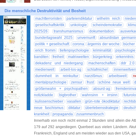
Die menschliche Destruktivität und Bosheit
machtterroristen
parteiendiktatur
wilhelm reich
niede
gesellschaftskritik
unkologie
scheindemokratie
klim
2025/26
transhumanismus
dokumentation
ausverka
bundertagswahl 2025
unvernunft
absurdistan germani
politik + gesellschaft
corona
ärgernis der woche
bücher +
erich fromm
tiefenpsychologie
kriminalität
psychologie
banditen
freiheit
matrixwelten
bürgerkrieg
erkenntnis
dekadenz und niedergang
machenschaften
ddr 2.0
medienwelt
arbeit-los-ag
schlafmichel
innenweltve
dummheit in reinkultur
narzißmus
arbeitswelt
n
mentalpsychologie
zensur
frust
schöne neue welt
größenwahn + psychopathen
absurd-ag
fremdeninva
notizkladde
bigbrother
wahnsinn + irrsinn
futurol
kulissenschieber
vasallen
grün-rote ökodiktatur
rechts
neue faschismus
diktatur
überlebensstrategie
deutsch
krankheit
propaganda
zusammenbruch
Innerhalb von noch nicht einmal 2 Stunden sind allein die 
179 auf 292 angestiegen. Querbeet aus vielen Ländern. Akut
Frankreich, England und am meisten wieder aus den USA, ga