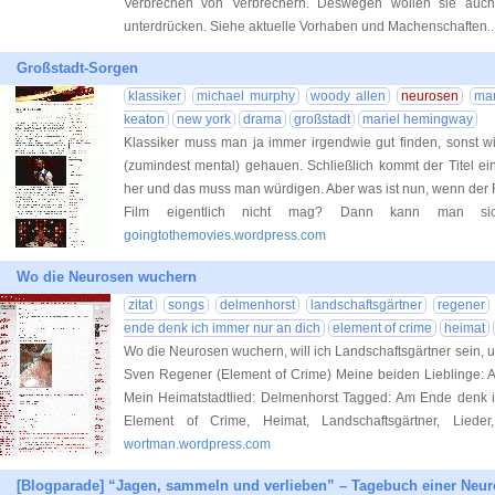
Verbrechen von Verbrechern. Deswegen wollen sie auch
unterdrücken. Siehe aktuelle Vorhaben und Machenschaften.
Großstadt-Sorgen
klassiker
michael murphy
woody allen
neurosen
man
keaton
new york
drama
großstadt
mariel hemingway
Klassiker muss man ja immer irgendwie gut finden, sonst 
(zumindest mental) gehauen. Schließlich kommt der Titel ei
her und das muss man würdigen. Aber was ist nun, wenn der R
Film eigentlich nicht mag? Dann kann man si
goingtothemovies.wordpress.com
Wo die Neurosen wuchern
zitat
songs
delmenhorst
landschaftsgärtner
regener
ende denk ich immer nur an dich
element of crime
heimat
Wo die Neurosen wuchern, will ich Landschaftsgärtner sein, u
Sven Regener (Element of Crime) Meine beiden Lieblinge: 
Mein Heimatstadtlied: Delmenhorst Tagged: Am Ende denk i
Element of Crime, Heimat, Landschaftsgärtner, Liede
wortman.wordpress.com
[Blogparade] “Jagen, sammeln und verlieben” – Tagebuch einer Neuro