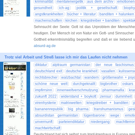
kriminalität
mentalenergetik
aus dem archiv
emotionen 
gesundheit
ich-ag
politik + gesellschaft
biophy
angstkrankheiten
bücher + literatur
banditen + halunken
machenschaften
kirchen
kriegstreiber + banditen
spekta
Sehnsucht der Seele: Gott ist das Urproblem der Menschhe
heutigen. Der Mensch ist von Natur ein Gott- und Sinnsucher
Gottheit erkenntnismäßig begreifen und daß er sie lieben
absurd-ag.de
Trotz viel Arbeit und Streß lasse ich mir das Laufen nicht nehmen
diktatur
alptraum germanistan
der neue faschismus
deutschland exit
deutsche krankheit
vasallen
kulissens
rechtsbrecher
walzbachtal
wandern
größenwahn + psy
schöne neue welt
durchgeknallt
bigbrother
oskars
impfirrsinn
innenweltverschmutzung
pharmamafia
kra
zukunft 2022
widerstand + boykott
zensur
dummheit
virenhysterie
matrixwelten
kriegstreiber + banditen
p
bananenrepublik
big pharma
transhumanismus
ges
absurdistan germanistan
lügenbarone
wege
emoti
unvernunft
parteiendiktatur
niedergang
machtterror
machtwirtschaft
Deutschland hat sich selbst zum Impf-Irrenhaus in Europa gem