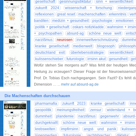
gesellschaft
gesinnungsdiktatur
sinn + wesentlichkeit
zukunft 2024
wissenschaft + forschung
niedergan
reflexionen
great reset
machenschaften
erkenntnis
ver
banditen
medizin + gesundheit
psychologie
emotionen -
politik + gesellschaft
oskars notizkladde
wahnsinn + irrsi
+ psychopathen
absurd-ag
schöne neue welt
entsc
narzißmus
neurosen
innenweltverschmutzung
dummheit
kranke gesellschaft
medienwelt
blogosoph
philosoph
deutschland exit
überlebensstrategie
wesentlichkeit
kulissenschieber
futurologie
irrsinn akut
gesundheit
ge
Wofür stehen Sie morgens auf? Was fehlt der heutigen Med
Heilung zu erzeugen? Dieser Frage ist der Neurowissenscha
Prof. Dr. Tobias Esch nachgegangen. Sein Fazit? Es fehlt d
Dimension …
... mehr auf absurd-ag.de
Die Machenschaften durchschauen
pharmamafia
zukunft 2023
kranke gesellschaft
inn
geopolitik
meinungsfreiheit
zensur
widerstand + bo
dummheit
plandemie
narzißmus
gegenwehr
absurd
durchgeknallt
schöne neue welt
wahnsinn + irrsinn
krebswelten
impfirrsinn
angst- und panik
kulissen
lügenmedien
futurologie
rechtsbrecher
diktatur