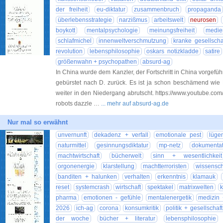
der freiheit
eu-diktatur
zusammenbruch
propaganda
überlebensstrategie
narzißmus
arbeitswelt
neurosen
boykott
mentalpsychologie
meinungsfreiheit
medie
schlafmichel
innenweltverschmutzung
kranke gesellscha
revolution
lebensphilosophie
oskars notizkladde
satire
größenwahn + psychopathen
absurd-ag
In China wurde dem Kanzler, der Fortschritt in China vorgefü
gebürstet nach D. zurück. Es ist ja schon beschämend wie
weiter in den Niedergang abrutscht. https://www.youtube.c
robots dazzle …
... mehr auf absurd-ag.de
Nur mal so erwähnt
unvernunft
dekadenz + verfall
emotionale pest
lüge
naturmittel
gesinnungsdiktatur
mp-netz
dokumentat
machtwirtschaft
bücherwelt
sinn + wesentlichkeit
orgonenergie
klarstellung
machtterroristen
wissensc
banditen + halunken
verhalten
erkenntnis
klamauk
reset
systemcrash
wirtschaft
spektakel
matrixwelten
k
pharma
emotionen - gefühle
mentalenergetik
medizin 
2026
ich-ag
corona
konsumkritik
politik + gesellschaft
der woche
bücher + literatur
lebensphilosophie