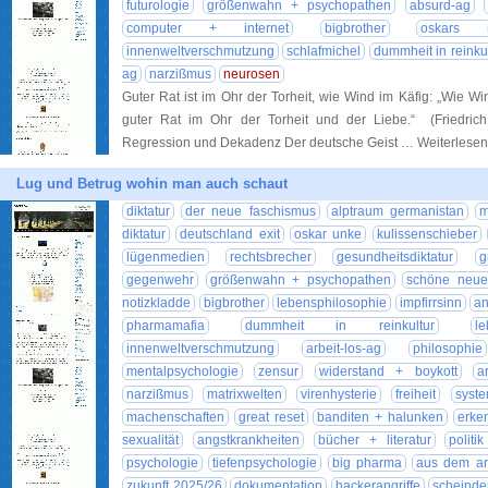
futurologie
größenwahn + psychopathen
absurd-ag
computer + internet
bigbrother
oskars n
innenweltverschmutzung
schlafmichel
dummheit in reinku
ag
narzißmus
neurosen
Guter Rat ist im Ohr der Torheit, wie Wind im Käfig: „Wie Wi
guter Rat im Ohr der Torheit und der Liebe.“ (Friedric
Regression und Dekadenz Der deutsche Geist … Weiterlese
Lug und Betrug wohin man auch schaut
diktatur
der neue faschismus
alptraum germanistan
m
diktatur
deutschland exit
oskar unke
kulissenschieber
lügenmedien
rechtsbrecher
gesundheitsdiktatur
g
gegenwehr
größenwahn + psychopathen
schöne neue
notizkladde
bigbrother
lebensphilosophie
impfirrsinn
an
pharmamafia
dummheit in reinkultur
le
innenweltverschmutzung
arbeit-los-ag
philosophie
mentalpsychologie
zensur
widerstand + boykott
a
narzißmus
matrixwelten
virenhysterie
freiheit
syst
machenschaften
great reset
banditen + halunken
erke
sexualität
angstkrankheiten
bücher + literatur
politi
psychologie
tiefenpsychologie
big pharma
aus dem ar
zukunft 2025/26
dokumentation
hackerangriffe
scheinde