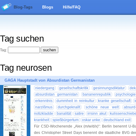
Blog-Tags
Blogs
Hilfe/FAQ
Tag suchen
Tag:
Tag neurosen
GAGA Hauptstadt von Absurdistan Germanistan
niedergang
gesellschaftskritik
gesinnungsdiktatur
dek
absurdistan germanistan
bananenrepublik
psychologie
erkenntnis
dummheit in reinkultur
kranke gesellschaft
narzißmus
durchgeknallt
schöne neue welt
absurd
notizkladde
banalität
satire
irrsinn akut
kulissenschiebe
krankheit
spießbürgertum
oskar unke
deutschland exit
Für CSD-Wochenende „Alex (m/w/d/x)“: Berlin benennt U-Ba
des Christopher Street Days benennt die staatliche BVG de