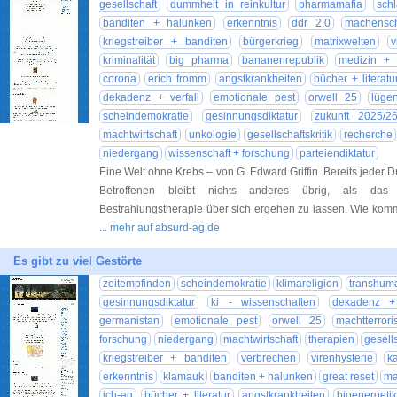
gesellschaft
dummheit in reinkultur
pharmamafia
schl
banditen + halunken
erkenntnis
ddr 2.0
machensch
kriegstreiber + banditen
bürgerkrieg
matrixwelten
v
kriminalität
big pharma
bananenrepublik
medizin + 
corona
erich fromm
angstkrankheiten
bücher + literatu
dekadenz + verfall
emotionale pest
orwell 25
lüge
scheindemokratie
gesinnungsdiktatur
zukunft 2025/2
machtwirtschaft
unkologie
gesellschaftskritik
recherche
niedergang
wissenschaft + forschung
parteiendiktatur
Eine Welt ohne Krebs – von G. Edward Griffin. Bereits jeder Dr
Betroffenen bleibt nichts anderes übrig, als da
Bestrahlungstherapie über sich ergehen zu lassen. Wie kom
... mehr auf absurd-ag.de
Es gibt zu viel Gestörte
zeitempfinden
scheindemokratie
klimareligion
transhum
gesinnungsdiktatur
ki - wissenschaften
dekadenz + 
germanistan
emotionale pest
orwell 25
machtterrori
forschung
niedergang
machtwirtschaft
therapien
gesells
kriegstreiber + banditen
verbrechen
virenhysterie
k
erkenntnis
klamauk
banditen + halunken
great reset
ma
ich-ag
bücher + literatur
angstkrankheiten
bioenergetik