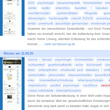
2026
psychologie
bananenrepublik
himmelsbilder
kri
winter
wetter
erkenntnis
banditen + halunken
machtterroristen
parteiendiktatur
fotografie
gese
klimareligion
hackerangriffe
zukunft 2025/26
ausverkau
verfall
unvernunft
absurdistan germanistan
emotionale pe
Anatomie der menschlichen Destruktivität – von Erich Fromm
haben ein Ausmaß erreicht, das die Aufdeckung ihrer Ursa
macht. Keine Lösung, allenfalls Entlastung für das schlechte
Konrad …
... mehr auf absurd-ag.de
Bücher am 11.04.25
bücher + literatur
psychologie
himmelsbilder
emotione
achtsamkeit
gesellschaftskritik
arche
bücherwelt
sin
leben
zeitempfinden
emotionale pest
dekadenz + verfa
landschaften
jahreszeiten
lebensweisheiten
wesentlichk
unke
innenweltverschmutzung
lebenspsychologie
impressionen
positive psychologie
narzißmus
neuro
oskars notizkladde
lebensphilosophie
Deine Reise der Selbstentdeckung: In einer Welt voller Anp
durch die komplexe Welt der gesellschaftlichen Erwartunge
Jahrzehnte lang stark damit zu kämpfen hatte, begab er sich