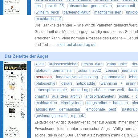
pest
orwell 25
absurdistan germanistan
unvernunft
wilhelm reich
parteiendiktatur
machtterroristen
unkolo
machtwirtschaft
Die Krankheitserfinder – Wie wir zu Patienten gemacht werd
Gesundheit des Menschen gegenwärtig neu, sodass Gesundhei
erreichen kann. Viele normale Prozesse des Lebens – Geburt, A
und Tod …
... mehr auf absurd-ag.de
Das Zeitalter der Angst
zitate
kulissenschieber
irrsinn akut
oskar unke
deu
alptraum germanistan
zukunft 2022
zensur
mentalps
neurosen
innenweltverschmutzung
pharmamafia
lebe
philosophie
oskars notizkladde
wahnsinn + irrsinn
lebensphilosophie
absurd-ag
schöne neue welt
durch
pharma
aus dem archiv
angstkrankheiten
politik + g
matrixwelten
virenhysterie
kriegstreiber + banditen
nie
absurdistan germanistan
emotionale pest
pastoral
gesinnungsdiktatur
mp-netz
Zeitalter der Angst: (Gedankensplitter zur Angst) Immer me
Erwachsene leiden unter chronischer Angst. Völlig norma
solche, die in den 50er Jahren als psychisch krank galten. 