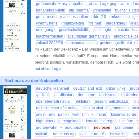
größenwahn + psychopathen
absurd-ag
gegenwehr
frus
bananenrepublik
big pharma
kriminalität
bücher + liter
great reset
machenschaften
ddr 2.0
erkenntnis
glo
virenhysterie
matrixwelten
freiheit
bürgerkrieg
krie
untergang
gesellschaftskritik
unkologie
machtwirtsch
machtterroristen
absurdistan germanistan
emotionale pe
zukunft 2025/26
transhumanismus
gesinnungsdiktatur
s
Im Rausch der Dekadenz – Der Westen am Scheideweg Sind di
in seiner Vitalität erschöpft? Europa und Nordamerika w
bedroht: politisch, wirtschaftlich, demografisch. Die wohl g
auf absurd-ag.de
Nochmals zu den Krebswelten
deutsche krankheit
deutschland exit
oskar unke
prop
syndikat
eu-diktatur
der neue faschismus
bakterie
überlebensstrategie
diktatur
gesundheitsdiktatur
gr
rechtsbrecher
futurologie
irrsinn akut
lügenmedien
vas
angst- und panik
wahnsinn + irrsinn
krisenvorsorge
bigbrother
durchgeknallt
krankheitserreger
schöne n
größenwahn + psychopathen
neurosen
plandemie
boykott
arbeit-los-ag
der teuro €
biowaffen
mei