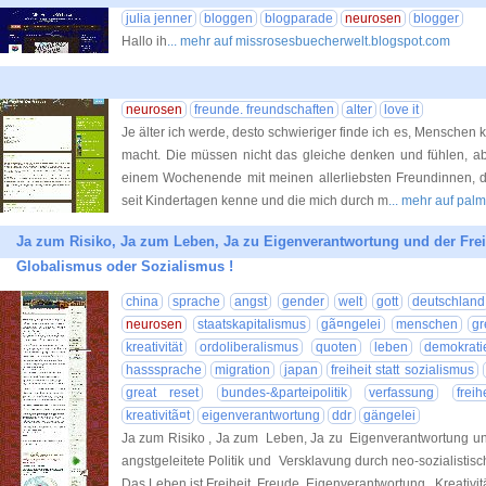
julia jenner
bloggen
blogparade
neurosen
blogger
Hallo ih
... mehr auf missrosesbuecherwelt.blogspot.com
neurosen
freunde. freundschaften
alter
love it
Je älter ich werde, desto schwieriger finde ich es, Menschen k
macht. Die müssen nicht das gleiche denken und fühlen, a
einem Wochenende mit meinen allerliebsten Freundinnen, de
seit Kindertagen kenne und die mich durch m
... mehr auf pa
Ja zum Risiko, Ja zum Leben, Ja zu Eigenverantwortung und der Freih
Globalismus oder Sozialismus !
china
sprache
angst
gender
welt
gott
deutschland
neurosen
staatskapitalismus
gã¤ngelei
menschen
g
kreativität
ordoliberalismus
quoten
leben
demokrati
hasssprache
migration
japan
freiheit statt sozialismus
great reset
bundes-&parteipolitik
verfassung
freih
kreativitã¤t
eigenverantwortung
ddr
gängelei
Ja zum Risiko , Ja zum Leben, Ja zu Eigenverantwortung un
angstgeleitete Politik und Versklavung durch neo-sozialist
Das Leben ist Freiheit, Freude, Eigenverantwortung , Kreativi