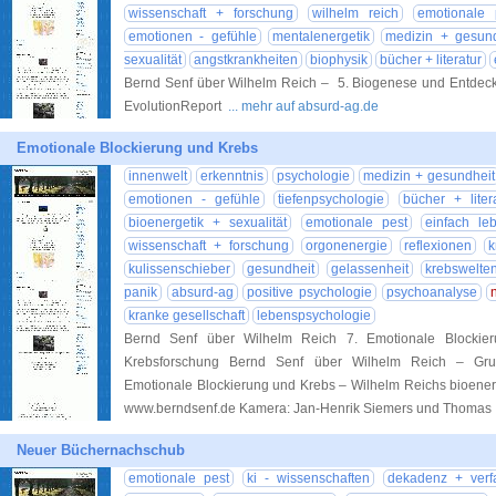
wissenschaft + forschung
wilhelm reich
emotionale 
emotionen - gefühle
mentalenergetik
medizin + gesund
sexualität
angstkrankheiten
biophysik
bücher + literatur
Bernd Senf über Wilhelm Reich – 5. Biogenese und Entdec
EvolutionReport
... mehr auf absurd-ag.de
Emotionale Blockierung und Krebs
innenwelt
erkenntnis
psychologie
medizin + gesundheit
emotionen - gefühle
tiefenpsychologie
bücher + liter
bioenergetik + sexualität
emotionale pest
einfach le
wissenschaft + forschung
orgonenergie
reflexionen
k
kulissenschieber
gesundheit
gelassenheit
krebswelte
panik
absurd-ag
positive psychologie
psychoanalyse
kranke gesellschaft
lebenspsychologie
Bernd Senf über Wilhelm Reich 7. Emotionale Blockier
Krebsforschung Bernd Senf über Wilhelm Reich – Grund
Emotionale Blockierung und Krebs – Wilhelm Reichs bioener
www.berndsenf.de Kamera: Jan-Henrik Siemers und Thoma
Neuer Büchernachschub
emotionale pest
ki - wissenschaften
dekadenz + verfa