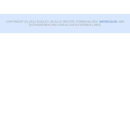
COPYRIGHT (C) 2012 BUGLET UG ALLE RECHTE VORBEHALTEN.
IMPRESSUM
. WIR
DISTANZIEREN UNS VON ALLEN EXTERNEN LINKS.