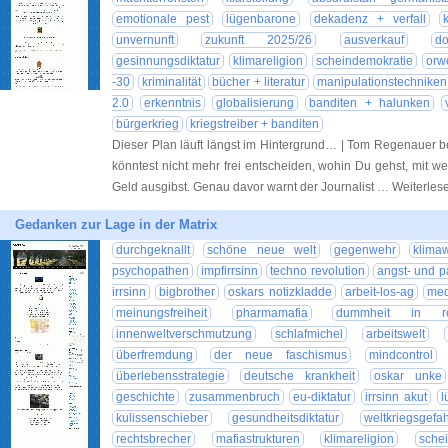
emotionale pest
lügenbarone
dekadenz + verfall
unvernunft
zukunft 2025/26
ausverkauf
do
gesinnungsdiktatur
klimareligion
scheindemokratie
orw
-30
kriminalität
bücher + literatur
manipulationstechniken
2.0
erkenntnis
globalisierung
banditen + halunken
bürgerkrieg
kriegstreiber + banditen
Dieser Plan läuft längst im Hintergrund… | Tom Regenauer b
könntest nicht mehr frei entscheiden, wohin Du gehst, mit we
Geld ausgibst. Genau davor warnt der Journalist … Weiterle
Gedanken zur Lage in der Matrix
durchgeknallt
schöne neue welt
gegenwehr
klima
psychopathen
impfirrsinn
techno revolution
angst- und p
irrsinn
bigbrother
oskars notizkladde
arbeit-los-ag
med
meinungsfreiheit
pharmamafia
dummheit in rei
innenweltverschmutzung
schlafmichel
arbeitswelt
überfremdung
der neue faschismus
mindcontrol
überlebensstrategie
deutsche krankheit
oskar unke
geschichte
zusammenbruch
eu-diktatur
irrsinn akut
l
kulissenschieber
gesundheitsdiktatur
weltkriegsgef
rechtsbrecher
mafiastrukturen
klimareligion
sche