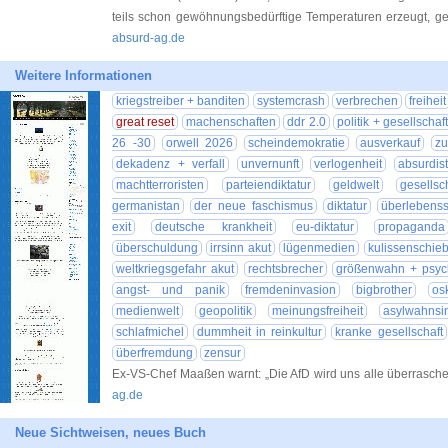
teils schon gewöhnungsbedürftige Temperaturen erzeugt, g
absurd-ag.de
Weitere Informationen
kriegstreiber + banditen
systemcrash
verbrechen
freiheit
great reset
machenschaften
ddr 2.0
politik + gesellschaf
26 -30
orwell 2026
scheindemokratie
ausverkauf
zu
dekadenz + verfall
unvernunft
verlogenheit
absurdis
machtterroristen
parteiendiktatur
geldwelt
gesellsch
germanistan
der neue faschismus
diktatur
überlebenss
exit
deutsche krankheit
eu-diktatur
propaganda
überschuldung
irrsinn akut
lügenmedien
kulissenschie
weltkriegsgefahr akut
rechtsbrecher
größenwahn + psyc
angst- und panik
fremdeninvasion
bigbrother
os
medienwelt
geopolitik
meinungsfreiheit
asylwahnsi
schlafmichel
dummheit in reinkultur
kranke gesellschaft
überfremdung
zensur
Ex-VS-Chef Maaßen warnt: „Die AfD wird uns alle überras
ag.de
Neue Sichtweisen, neues Buch