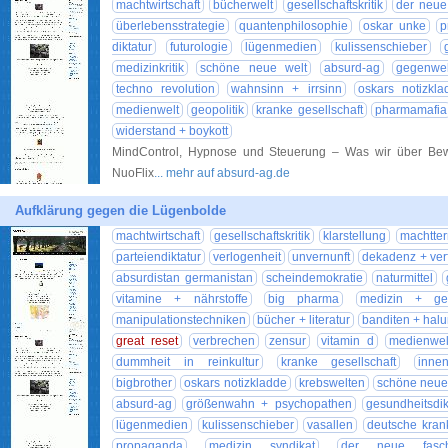
machtwirtschaft
bücherwelt
gesellschaftskritik
der neue
überlebensstrategie
quantenphilosophie
oskar unke
p
diktatur
futurologie
lügenmedien
kulissenschieber
medizinkritik
schöne neue welt
absurd-ag
gegenwe
techno revolution
wahnsinn + irrsinn
oskars notizkla
medienwelt
geopolitik
kranke gesellschaft
pharmamafia
widerstand + boykott
MindControl, Hypnose und Steuerung – Was wir über Bewus
NuoFlix
... mehr auf absurd-ag.de
Aufklärung gegen die Lügenbolde
machtwirtschaft
gesellschaftskritik
klarstellung
machtter
parteiendiktatur
verlogenheit
unvernunft
dekadenz + verf
absurdistan germanistan
scheindemokratie
naturmittel
vitamine + nährstoffe
big pharma
medizin + ges
manipulationstechniken
bücher + literatur
banditen + hal
great reset
verbrechen
zensur
vitamin d
medienwel
dummheit in reinkultur
kranke gesellschaft
inne
bigbrother
oskars notizkladde
krebswelten
schöne neue
absurd-ag
größenwahn + psychopathen
gesundheitsdik
lügenmedien
kulissenschieber
vasallen
deutsche kran
propaganda
medizin syndikat
der neue fasch