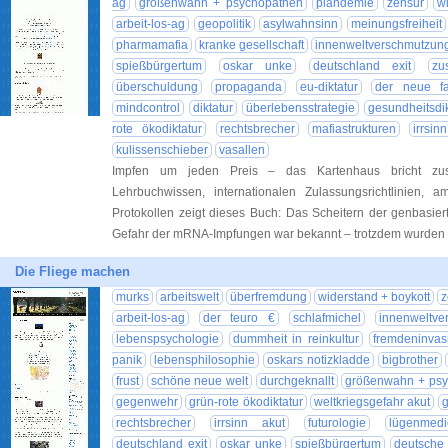
ag
größenwahn + psychopathen
plandemie
zensur
w
arbeit-los-ag
geopolitik
asylwahnsinn
meinungsfreiheit
pharmamafia
kranke gesellschaft
innenweltverschmutzun
spießbürgertum
oskar unke
deutschland exit
zu
überschuldung
propaganda
eu-diktatur
der neue f
mindcontrol
diktatur
überlebensstrategie
gesundheitsdik
rote ökodiktatur
rechtsbrecher
mafiastrukturen
irrsin
kulissenschieber
vasallen
Impfen um jeden Preis – das Kartenhaus bricht z
Lehrbuchwissen, internationalen Zulassungsrichtlinien, 
Protokollen zeigt dieses Buch: Das Scheitern der genbasier
Gefahr der mRNA-Impfungen war bekannt – trotzdem wurde
Die Fliege machen
murks
arbeitswelt
überfremdung
widerstand + boykott
z
arbeit-los-ag
der teuro €
schlafmichel
innenweltve
lebenspsychologie
dummheit in reinkultur
fremdeninvas
panik
lebensphilosophie
oskars notizkladde
bigbrother
frust
schöne neue welt
durchgeknallt
größenwahn + psy
gegenwehr
grün-rote ökodiktatur
weltkriegsgefahr akut
g
rechtsbrecher
irrsinn akut
futurologie
lügenmedi
deutschland exit
oskar unke
spießbürgertum
deutsche 