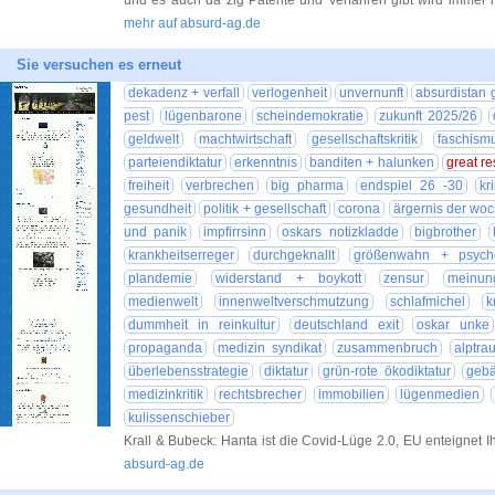
und es auch da zig Patente und Verfahren gibt wird immer
mehr auf absurd-ag.de
Sie versuchen es erneut
dekadenz + verfall
verlogenheit
unvernunft
absurdistan 
pest
lügenbarone
scheindemokratie
zukunft 2025/26
geldwelt
machtwirtschaft
gesellschaftskritik
faschism
parteiendiktatur
erkenntnis
banditen + halunken
great re
freiheit
verbrechen
big pharma
endspiel 26 -30
kr
gesundheit
politik + gesellschaft
corona
ärgernis der wo
und panik
impfirrsinn
oskars notizkladde
bigbrother
krankheitserreger
durchgeknallt
größenwahn + psych
plandemie
widerstand + boykott
zensur
meinung
medienwelt
innenweltverschmutzung
schlafmichel
k
dummheit in reinkultur
deutschland exit
oskar unke
propaganda
medizin syndikat
zusammenbruch
alptra
überlebensstrategie
diktatur
grün-rote ökodiktatur
gebä
medizinkritik
rechtsbrecher
immobilien
lügenmedien
kulissenschieber
Krall & Bubeck: Hanta ist die Covid-Lüge 2.0, EU enteignet I
absurd-ag.de