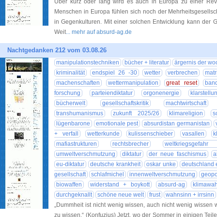
Über kurz oder lang wird es auch in Europa zu einer R
Menschen in Europa fühlen sich noch der Mehrheitsgesellscha
in Gegenkulturen. Mit einer solchen Entwicklung kann der 
Weit
... mehr auf absurd-ag.de
Nachtgedanken 212 vom 03.08.26
manipulationstechniken
bücher + literatur
ärgernis der wo
kriminalität
endspiel 26 -30
wetter
verbrechen
matr
machenschaften
wettermanipulation
great reset
ban
forschung
parteiendiktatur
orgonenergie
klarstellu
bücherwelt
gesellschaftskritik
machtwirtschaft
transhumanismus
zukunft 2025/26
klimareligion
s
lügenbarone
emotionale pest
absurdistan germanistan
+ verfall
wetterkunde
kulissenschieber
vasallen
k
mafiastrukturen
rechtsbrecher
weltkriegsgefahr
umweltverschmutzung
diktatur
der neue faschismus
a
eu-diktatur
deutsche krankheit
oskar unke
deutschland e
gesellschaft
schlafmichel
innenweltverschmutzung
geopol
biowaffen
widerstand + boykott
absurd-ag
klimawa
durchgeknallt
schöne neue welt
frust
wahnsinn + irrsinn
„Dummheit ist nicht wenig wissen, auch nicht wenig wissen 
zu wissen.“ (Konfuzius) Jetzt, wo der Sommer in einigen Teil