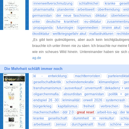
innenweltverschmutzung
schlafmichel
kranke gesell
pharmamafia
plandemie
arbeitswelt
überfremdung
wid
germanistan
der neue faschismus
diktatur
überlebens
unke
deutsche krankheit
eu-diktatur
zusammenbru
propaganda
futurologie
lügenmedien
irrsinn akut
va
ökodiktatur
weltkriegsgefahr akut
mafiastrukturen
rechtsb
„Es gibt kein gutmütigeres, aber auch kein leichtgläubiger
brauchte ich unter ihnen nie zu säen. Ich brauchte nur meine
wie ein scheues Wild hinein. Untereinander haben sie sic
ag.de
Die Mehrheit schläft immer noch
ki - entwicklung
machtterroristen
parteiendikta
gesellschaftskritik
scheindemokratie
klimareligion
ges
transhumanismus
ausverkauf
unvernunft
dekadenz + verf
oligarchenmafia
absurdistan germanistan
politik + ge
endspiel 26 -30
kriminalität
orwell 2026
systemcrash
bürgerkrieg
kapitalismus
freiheit
verbrechen
ba
machenschaften
ddr 2.0
great reset
arbeit-los-ag
der t
kranke gesellschaft
dummheit in reinkultur
schla
arbeitswelt
zensur
durchgeknallt
frust
schöne ne