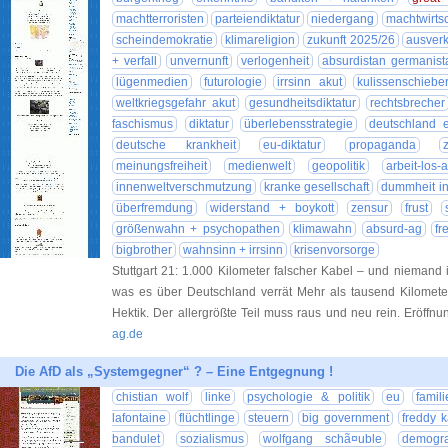
machtterroristen
parteiendiktatur
niedergang
machtwirtsc
scheindemokratie
klimareligion
zukunft 2025/26
ausver
+ verfall
unvernunft
verlogenheit
absurdistan germanist
lügenmedien
futurologie
irrsinn akut
kulissenschiebe
weltkriegsgefahr akut
gesundheitsdiktatur
rechtsbrecher
faschismus
diktatur
überlebensstrategie
deutschland e
deutsche krankheit
eu-diktatur
propaganda
meinungsfreiheit
medienwelt
geopolitik
arbeit-los-
innenweltverschmutzung
kranke gesellschaft
dummheit in 
überfremdung
widerstand + boykott
zensur
frust
größenwahn + psychopathen
klimawahn
absurd-ag
fr
bigbrother
wahnsinn + irrsinn
krisenvorsorge
Stuttgart 21: 1.000 Kilometer falscher Kabel – und niemand
was es über Deutschland verrät Mehr als tausend Kilometer
Hektik. Der allergrößte Teil muss raus und neu rein. Eröff
ag.de
Die AfD als „Systemgegner“ ? – Eine Entgegnung !
chistian wolf
linke
psychologie & politik
eu
famili
lafontaine
flüchtlinge
steuern
big government
freddy 
bandulet
sozialismus
wolfgang schã¤uble
demogra