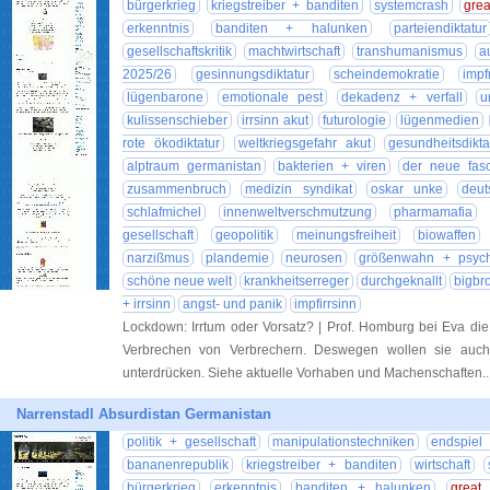
bürgerkrieg
kriegstreiber + banditen
systemcrash
grea
erkenntnis
banditen + halunken
parteiendiktatur
gesellschaftskritik
machtwirtschaft
transhumanismus
a
2025/26
gesinnungsdiktatur
scheindemokratie
impf
lügenbarone
emotionale pest
dekadenz + verfall
u
kulissenschieber
irrsinn akut
futurologie
lügenmedien
rote ökodiktatur
weltkriegsgefahr akut
gesundheitsdikta
alptraum germanistan
bakterien + viren
der neue fas
zusammenbruch
medizin syndikat
oskar unke
deut
schlafmichel
innenweltverschmutzung
pharmamafia
gesellschaft
geopolitik
meinungsfreiheit
biowaffen
narzißmus
plandemie
neurosen
größenwahn + psyc
schöne neue welt
krankheitserreger
durchgeknallt
bigbr
+ irrsinn
angst- und panik
impfirrsinn
Lockdown: Irrtum oder Vorsatz? | Prof. Homburg bei Eva di
Verbrechen von Verbrechern. Deswegen wollen sie auch
unterdrücken. Siehe aktuelle Vorhaben und Machenschaften.
Narrenstadl Absurdistan Germanistan
politik + gesellschaft
manipulationstechniken
endspiel
bananenrepublik
kriegstreiber + banditen
wirtschaft
bürgerkrieg
erkenntnis
banditen + halunken
great 