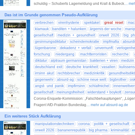
schuldig – Schuberts Lagemeldung und Krall & Bubeck.
... me
Das ist im Grunde genommen Pseudo-Aufklärung
verbrechen
virenhysterie
spektakel
great reset
mac
klamauk
banditen + halunken
ärgernis der woche
manip
gesellschaft
medizin + gesundheit
orwell 2026
big p
gesinnungsdiktatur
scheindemokratie
impfmafia
absurd
lügenbarone
dekadenz + verfall
unvernunft
verlogenhe
forschung
niedergang
machtterroristen
recherche
diktatur
alptraum germanistan
bakterien + viren
medizin 
deutschland exit
deutsche krankheit
vasallen
kulissen
irrsinn akut
rechtsbrecher
medizinkritik
gesundheitsdikt
gegenwehr
absurd-ag
schöne neue welt
bigbrother
osk
angst- und panik
impfirrsinn
schlafmichel
innenweltve
gesellschaft
meinungsfreiheit
widerstand + boykott
zensu
Corona-Enquete-Kommission: „Falschbehauptungen“, „Lügen
Fragen! AfD-Fraktion Bundestag.
... mehr auf absurd-ag.de
Ein weiteres Stück Aufklärung
manipulationstechniken
corona
politik + gesellschaft
m
orwell 2026
bananenrepublik
big pharma
kriminalität
e