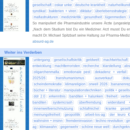
gesellschaft
oskar unke
deutsche krankheit
naturheilkun
syndikat
bakterien + viren
diktatur
überlebensstrategie
mafiastrukturen
medizinkritik
gesundheit
lügenmedien
So manipuliert die Pharmaindustrie unsere Ärzte {ungeskrip
„Nach dem Studium bist Du ein Mediziner. Arzt musst Du er
macht Dr. Michael Spitzbart seine Haltung zur Pharma-Medizin
absurd-ag.de
Weiter ins Verderben
untergang
gesellschaftskritik
geldwelt
machtwirtschaft
entwicklung
machtterroristen
recherche
klarstellung
abs
oligarchenmafia
emotionale pest
dekadenz + verfall
2025/26
transhumanismus
ausverkauf
doku
scheindemokratie
klimareligion
orwell 2026
bananenrep
bücher + literatur
manipulationstechniken
politik + gesells
ddr 2.0
erkenntnis
banditen + halunken
freiheit
verb
banditen
systemcrash
überfremdung
widerstand 
innenweltverschmutzung
schlafmichel
kranke gesell
meinungsfreiheit
geopolitik
arbeit-los-ag
der teuro €
wahnsinn + irrsinn
fremdeninvasion
techno revolution
g
ag
klimawahn
gegenwehr
schöne neue welt
durchgekna