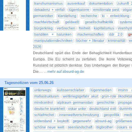
transhumanismus
ausverkauf
dokumentation
zukunft 
dekadenz + verfall
lügenbarone
emotionale pest
oliga
germanistan
klarstellung
recherche
ki - entwicklung
machtwirtschaft
geldwelt
gesellschaftskritik
system
bürgerkrieg
verbrechen
freiheit
kapitalismus
virenhys
banditen + halunken
machenschaften
ddr 2.0
gr
manipulationstechniken
bücher + literatur
kriminalität
e
2026
Deutschland spürt das Ende der Behaglichkeit Hunderttau
Europa. Die EU scheint zu zerfallen. Die Ikone Volkswa
Russland ist plötzlich denkbar. Das Unbehagen der Bürger 
Die …
... mehr auf absurd-ag.de
Tagesnotizen vom 25.06.26
unterwegs
kulissenschieber
lügenmedien
irrsinn 
mafiastrukturen
weltkriegsgefahr akut
grün-rote ökodikta
mindcontrol
alptraum germanistan
geschichte
propaga
deutsche krankheit
oskar unke
deutschland exit
dummhei
schlafmichel
innenweltverschmutzung
geopolitik
medi
widerstand + boykott
gegenwehr
absurd-ag
größenwa
schöne neue welt
seenlandschaft
bigbrother
oskars n