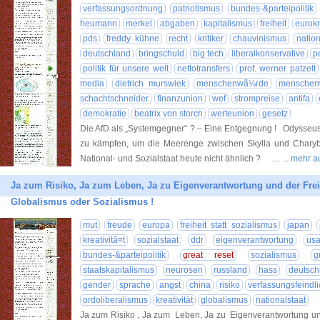
verfassungsordnung
patriotismus
bundes-&parteipolitik
heumann
merkel
abgaben
kapitalismus
freiheit
eurok
pds
freddy kühne
recht
kritiker
chauvinismus
natio
deutschland
bringschuld
big tech
liberalkonservative
p
politik für unsere welt
nettotransfers
prof. werner patzelt
media
dietrich murswiek
menschenwã¼rde
menschen
schachtschneider
finanzunion
wef
strompreise
antifa
demokratie
beatrix von storch
werteunion
gesetz
Die AfD als „Systemgegner“ ? – Eine Entgegnung ! Odysseus
zu kämpfen, um die Meerenge zwischen Skylla und Chary
National- und Sozialstaat heute nicht ähnlich ? …
... mehr 
Ja zum Risiko, Ja zum Leben, Ja zu Eigenverantwortung und der Freih
Globalismus oder Sozialismus !
mut
freude
europa
freiheit statt sozialismus
japan
kreativitã¤t
sozialstaat
ddr
eigenverantwortung
us
bundes-&parteipolitik
great reset
sozialismus
g
staatskapitalismus
neurosen
russland
hass
deutsch
gender
sprache
angst
china
risiko
verfassungsfeindli
ordoliberalismus
kreativität
globalismus
nationalstaat
Ja zum Risiko , Ja zum Leben, Ja zu Eigenverantwortung un