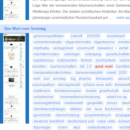
Lüge Wie die verheerenden Machenschaften einer Geheimen
Weltkriegs führten. Die beiden schottischen Historiker Jim M
jahrelanger unermüdlicher Recherchearbeit auf …
... mehr a
Das Wort zum Sonntag
gesinnungsdiktatur
zukunft 2025/26
ausverkauf
scheindemokratie
oligarchenmafia
lügenbarone
emotio
impfmafia
verlogenheit
unvernunft
dekadenz + verfall
machtterroristen
unkologie
untergang
gesellschaftskri
kapitalismus
matrixwelten
freiheit
virenhysterie
verbr
banditen
machenschaften
ddr 2.0
great reset
bandite
manipulationstechniken
bananenrepublik
orwell 2026
wort zum sonntag
big pharma
klimawahn
absurd
psychopathen
durchgeknallt
schöne neue welt
krebswel
impfirrsinn
fremdeninvasion
kranke gesellschaft
dumm
schlafmichel
innenweltverschmutzung
arbeit-los-ag
meinungsfreiheit
medienwelt
geopolitik
zensur
über
überlebensstrategie
diktatur
der neue faschismus
m
geschichte
überschuldung
zusammenbruch
propaga
deutsche krankheit
deutschland exit
oskar unke
kuliss
futurologie
irrsinn akut
mafiastrukturen
rechts