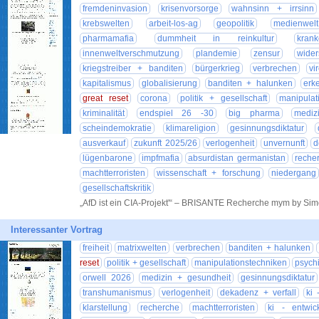
fremdeninvasion
krisenvorsorge
wahnsinn + irrsinn
krebswelten
arbeit-los-ag
geopolitik
medienwelt
pharmamafia
dummheit in reinkultur
kran
innenweltverschmutzung
plandemie
zensur
wide
kriegstreiber + banditen
bürgerkrieg
verbrechen
vi
kapitalismus
globalisierung
banditen + halunken
erk
great reset
corona
politik + gesellschaft
manipulat
kriminalität
endspiel 26 -30
big pharma
mediz
scheindemokratie
klimareligion
gesinnungsdiktatur
ausverkauf
zukunft 2025/26
verlogenheit
unvernunft
d
lügenbarone
impfmafia
absurdistan germanistan
reche
machtterroristen
wissenschaft + forschung
niedergang
gesellschaftskritik
„AfD ist ein CIA-Projekt'“ – BRISANTE Recherche mym by Si
Interessanter Vortrag
freiheit
matrixwelten
verbrechen
banditen + halunken
reset
politik + gesellschaft
manipulationstechniken
psychi
orwell 2026
medizin + gesundheit
gesinnungsdiktatur
transhumanismus
verlogenheit
dekadenz + verfall
ki 
klarstellung
recherche
machtterroristen
ki - entwic