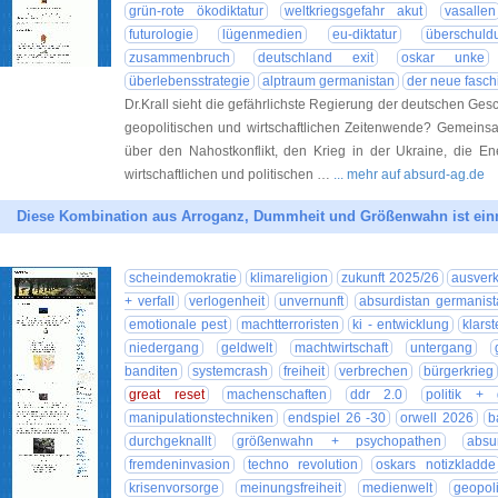
grün-rote ökodiktatur
weltkriegsgefahr akut
vasallen
futurologie
lügenmedien
eu-diktatur
überschuld
zusammenbruch
deutschland exit
oskar unke
überlebensstrategie
alptraum germanistan
der neue fasc
Dr.Krall sieht die gefährlichste Regierung der deutschen Ge
geopolitischen und wirtschaftlichen Zeitenwende? Gemeinsa
über den Nahostkonflikt, den Krieg in der Ukraine, die E
wirtschaftlichen und politischen …
... mehr auf absurd-ag.de
Diese Kombination aus Arroganz, Dummheit und Größenwahn ist einm
scheindemokratie
klimareligion
zukunft 2025/26
ausver
+ verfall
verlogenheit
unvernunft
absurdistan germanist
emotionale pest
machtterroristen
ki - entwicklung
klarst
niedergang
geldwelt
machtwirtschaft
untergang
banditen
systemcrash
freiheit
verbrechen
bürgerkrieg
great reset
machenschaften
ddr 2.0
politik + g
manipulationstechniken
endspiel 26 -30
orwell 2026
b
durchgeknallt
größenwahn + psychopathen
absu
fremdeninvasion
techno revolution
oskars notizkladde
krisenvorsorge
meinungsfreiheit
medienwelt
geopoli