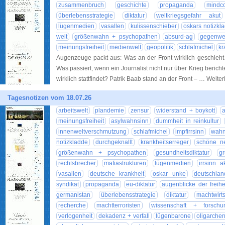
zusammenbruch
geschichte
propaganda
mindco
überlebensstrategie
diktatur
weltkriegsgefahr akut
lügenmedien
vasallen
kulissenschieber
oskars notizkl
welt
größenwahn + psychopathen
absurd-ag
gegenwe
meinungsfreiheit
medienwelt
geopolitik
schlafmichel
kr
Augenzeuge packt aus: Was an der Front wirklich geschieh
Was passiert, wenn ein Journalist nicht nur über Krieg bericht
wirklich stattfindet? Patrik Baab stand an der Front – … Weite
Tagesnotizen vom 18.07.26
arbeitswelt
plandemie
zensur
widerstand + boykott
a
meinungsfreiheit
asylwahnsinn
dummheit in reinkultur
innenweltverschmutzung
schlafmichel
impfirrsinn
wahn
notizkladde
durchgeknallt
krankheitserreger
schöne n
größenwahn + psychopathen
gesundheitsdiktatur
gr
rechtsbrecher
mafiastrukturen
lügenmedien
irrsinn a
vasallen
deutsche krankheit
oskar unke
deutschlan
syndikat
propaganda
eu-diktatur
augenblicke der freihe
germanistan
überlebensstrategie
diktatur
machtwirts
recherche
machtterroristen
wissenschaft + forschu
verlogenheit
dekadenz + verfall
lügenbarone
oligarche