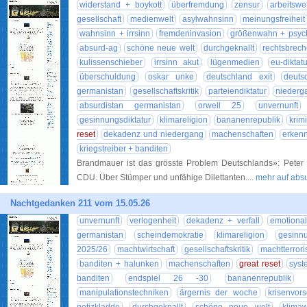
widerstand + boykott
überfremdung
zensur
arbeitswel
gesellschaft
medienwelt
asylwahnsinn
meinungsfreiheit
wahnsinn + irrsinn
fremdeninvasion
größenwahn + psyc
absurd-ag
schöne neue welt
durchgeknallt
rechtsbrech
kulissenschieber
irrsinn akut
lügenmedien
eu-diktatu
überschuldung
oskar unke
deutschland exit
deuts
germanistan
gesellschaftskritik
parteiendiktatur
niederg
absurdistan germanistan
orwell 25
unvernunft
gesinnungsdiktatur
klimareligion
bananenrepublik
krimi
reset
dekadenz und niedergang
machenschaften
erkenn
kriegstreiber + banditen
Brandmauer ist das grösste Problem Deutschlands»: Peter
CDU. Über Stümper und unfähige Dilettanten.
... mehr auf ab
Nachtgedanken 211 vom 15.05.26
unvernunft
verlogenheit
dekadenz + verfall
emotiona
germanistan
scheindemokratie
klimareligion
gesinnu
2025/26
machtwirtschaft
gesellschaftskritik
machtterrori
banditen + halunken
machenschaften
great reset
syst
banditen
endspiel 26 -30
bananenrepublik
manipulationstechniken
ärgernis der woche
krisenvor