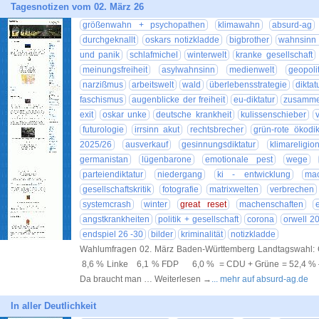
Tagesnotizen vom 02. März 26
größenwahn + psychopathen
klimawahn
absurd-ag
durchgeknallt
oskars notizkladde
bigbrother
wahnsinn 
und panik
schlafmichel
winterwelt
kranke gesellschaft
meinungsfreiheit
asylwahnsinn
medienwelt
geopolit
narzißmus
arbeitswelt
wald
überlebensstrategie
diktat
faschismus
augenblicke der freiheit
eu-diktatur
zusamme
exit
oskar unke
deutsche krankheit
kulissenschieber
futurologie
irrsinn akut
rechtsbrecher
grün-rote ökodik
2025/26
ausverkauf
gesinnungsdiktatur
klimareligio
germanistan
lügenbarone
emotionale pest
wege
parteiendiktatur
niedergang
ki - entwicklung
mac
gesellschaftskritik
fotografie
matrixwelten
verbrechen
systemcrash
winter
great reset
machenschaften
angstkrankheiten
politik + gesellschaft
corona
orwell 2
endspiel 26 -30
bilder
kriminalität
notizkladde
Wahlumfragen 02. März Baden-Württemberg Landtagswa
8,6 % Linke 6,1 % FDP 6,0 % = CDU + Grüne = 52,4 % –>
Da braucht man … Weiterlesen →
... mehr auf absurd-ag.de
In aller Deutlichkeit