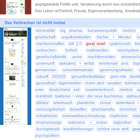
angstgeleitete Politik und Versklavung durch neo-sozialist
Das Leben ist Freiheit, Freude, Eigenverantwortung , Kreativi
Das Verbrechen ist nicht vorbei
kriminalität
big pharma
bananenrepublik
medizin 
gesellschaft
angstkrankheiten
bücher + literatur
b
machenschaften
ddr 2.0
great reset
systemcrash
kr
verbrechen
freiheit
matrixwelten
virenhysterie
gesellschaftskritik
arche
machtterroristen
wissensch
unvernunft
dekadenz + verfall
emotionale pest
lüg
germanistan
scheindemokratie
gesinnungsdiktatur
zukunft 2025/26
gesundheitsdiktatur
grün-rote ökodik
gesundheit
lügenmedien
irrsinn akut
vasallen
kulissen
unke
deutschland exit
zusammenbruch
medizin sy
krankheit
bakterien + viren
der neue faschismus
alptrau
diktatur
arbeitswelt
plandemie
zensur
widerstand +
meinungsfreiheit
biowaffen
pharmamafia
dummheit i
schlafmichel
innenweltverschmutzung
impfirrsinn
leb
krisenvorsorge
wahnsinn + irrsinn
bigbrother
durchgeknallt
krankheitserreger
schöne neue welt
geg
psychopathen