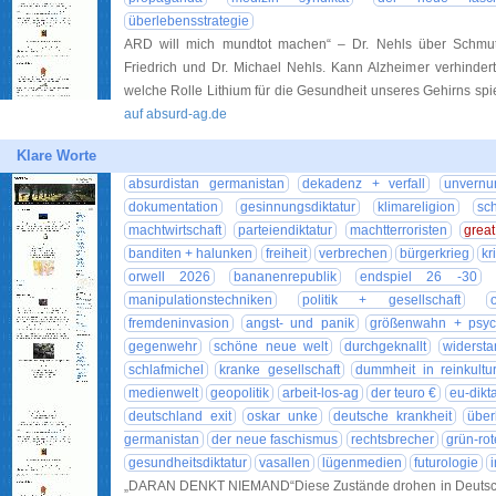
überlebensstrategie
ARD will mich mundtot machen“ – Dr. Nehls über Schmu
Friedrich und Dr. Michael Nehls. Kann Alzheimer verhindert
welche Rolle Lithium für die Gesundheit unseres Gehirns s
auf absurd-ag.de
Klare Worte
absurdistan germanistan
dekadenz + verfall
unvernun
dokumentation
gesinnungsdiktatur
klimareligion
sc
machtwirtschaft
parteiendiktatur
machtterroristen
great
banditen + halunken
freiheit
verbrechen
bürgerkrieg
kr
orwell 2026
bananenrepublik
endspiel 26 -30
manipulationstechniken
politik + gesellschaft
fremdeninvasion
angst- und panik
größenwahn + psyc
gegenwehr
schöne neue welt
durchgeknallt
widersta
schlafmichel
kranke gesellschaft
dummheit in reinkultu
medienwelt
geopolitik
arbeit-los-ag
der teuro €
eu-dikta
deutschland exit
oskar unke
deutsche krankheit
über
germanistan
der neue faschismus
rechtsbrecher
grün-rot
gesundheitsdiktatur
vasallen
lügenmedien
futurologie
i
„DARAN DENKT NIEMAND“Diese Zustände drohen in Deutschla