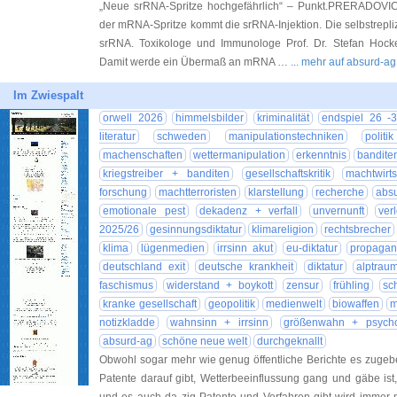
„Neue srRNA-Spritze hochgefährlich“ – Punkt.PRERADOVIC 
der mRNA-Spritze kommt die srRNA-Injektion. Die selbstrepliz
srRNA. Toxikologe und Immunologe Prof. Dr. Stefan Hockert
Damit werde ein Übermaß an mRNA …
... mehr auf absurd-ag
Im Zwiespalt
orwell 2026
himmelsbilder
kriminalität
endspiel 26 -
literatur
schweden
manipulationstechniken
polit
machenschaften
wettermanipulation
erkenntnis
bandite
kriegstreiber + banditen
gesellschaftskritik
machtwirts
forschung
machtterroristen
klarstellung
recherche
absu
emotionale pest
dekadenz + verfall
unvernunft
ver
2025/26
gesinnungsdiktatur
klimareligion
rechtsbrecher
klima
lügenmedien
irrsinn akut
eu-diktatur
propaga
deutschland exit
deutsche krankheit
diktatur
alptrau
faschismus
widerstand + boykott
zensur
frühling
sc
kranke gesellschaft
geopolitik
medienwelt
biowaffen
m
notizkladde
wahnsinn + irrsinn
größenwahn + psych
absurd-ag
schöne neue welt
durchgeknallt
Obwohl sogar mehr wie genug öffentliche Berichte es zugebe
Patente darauf gibt, Wetterbeeinflussung gang und gäbe ist