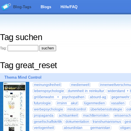
Blog-Tags
Blogs
Hilfe/FAQ
Tag suchen
Tag:
Tag great_reset
Thema Mind Control
meinungsfreiheit
medienwelt
innenweltverschmu
lebenspsychologie
dummheit in reinkultur
widerstand + 
größenwahn + psychopathen
absurd-ag
gegenwehr
futurologie
irrsinn akut
lügenmedien
vasallen
werbepsychologie
mindcontrol
überlebensstrategie
os
propaganda
achtsamkeit
machtterroristen
wissensch
gesellschaftskritik
dokumentation
transhumanismus
ges
verlogenheit
absurdistan germanistan
oligar