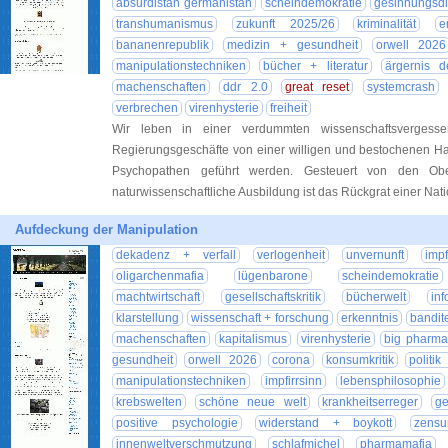
absurdistan germanistan
scheindemokratie
gesinnungsdi
transhumanismus
zukunft 2025/26
kriminalität
e
bananenrepublik
medizin + gesundheit
orwell 2026
manipulationstechniken
bücher + literatur
ärgernis 
machenschaften
ddr 2.0
great reset
systemcrash
verbrechen
virenhysterie
freiheit
Wir leben in einer verdummten wissenschaftsvergesse
Regierungsgeschäfte von einer willigen und bestochenen Ha
Psychopathen geführt werden. Gesteuert von den Obe
naturwissenschaftliche Ausbildung ist das Rückgrat einer Nat
Aufdeckung der Manipulation
dekadenz + verfall
verlogenheit
unvernunft
imp
oligarchenmafia
lügenbarone
scheindemokratie
machtwirtschaft
gesellschaftskritik
bücherwelt
inf
klarstellung
wissenschaft + forschung
erkenntnis
bandit
machenschaften
kapitalismus
virenhysterie
big pharm
gesundheit
orwell 2026
corona
konsumkritik
politik
manipulationstechniken
impfirrsinn
lebensphilosophie
krebswelten
schöne neue welt
krankheitserreger
g
positive psychologie
widerstand + boykott
zensu
innenweltverschmutzung
schlafmichel
pharmamafia