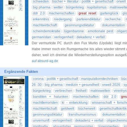
schweden
bücher + literatur
politik + gesellschaft
orwell
big pharma
wetter
bürgerkrieg
kapitalismus
matrixwelt
ddr 2.0
machenschaften
great reset
gartenglück
gl
erkenntnis
niedergang
parteiendiktatur
recherche
machtwirtschaft
gesinnungsdiktatur
dokumentation
scheindemokratie
lügenbarone
emotionale pest
oligar
germanistan
verlogenheit
dekadenz + verfall
Der vermurkste PC durch den Fux Murks (Update) liegt m
Habe immer noch ein Rumgemache bis alles wieder stimmt 
daher, weil ich dreimal die Wiederherstellungsoption ausgef
auf absurd-ag.de
Ergänzende Fakten
corona
politik + gesellschaft
manipulationstechniken
büc
26 -30
big pharma
medizin + gesundheit
orwell 2026
sy
bürgerkrieg
verbrechen
freiheit
matrixwelten
virenhys
banditen + halunken
machenschaften
ddr 2.0
gre
machtterroristen
ki - entwicklung
wissenschaft + forsc
machtwirtschaft
geldwelt
bücherwelt
gesellschaftskritik
gesinnungsdiktatur
transhumanismus
dokumentation
unvernunft
verlogenheit
dekadenz + verfall
oligarchenma
impfmafia
absurdistan germanistan
lügenmedien
i