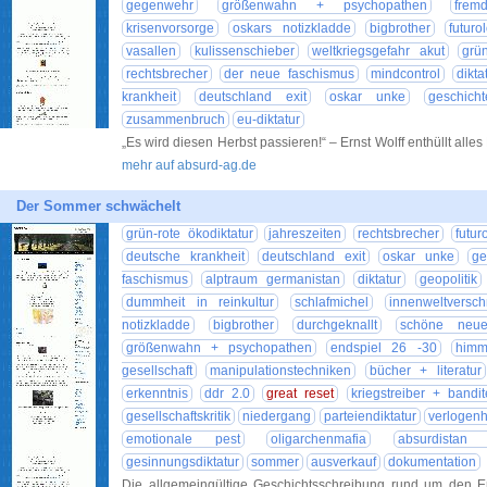
gegenwehr
größenwahn + psychopathen
frem
krisenvorsorge
oskars notizkladde
bigbrother
futuro
vasallen
kulissenschieber
weltkriegsgefahr akut
grün
rechtsbrecher
der neue faschismus
mindcontrol
dikta
krankheit
deutschland exit
oskar unke
geschicht
zusammenbruch
eu-diktatur
„Es wird diesen Herbst passieren!“ – Ernst Wolff enthüllt alles
mehr auf absurd-ag.de
Der Sommer schwächelt
grün-rote ökodiktatur
jahreszeiten
rechtsbrecher
futur
deutsche krankheit
deutschland exit
oskar unke
ge
faschismus
alptraum germanistan
diktatur
geopolitik
dummheit in reinkultur
schlafmichel
innenweltversc
notizkladde
bigbrother
durchgeknallt
schöne neue
größenwahn + psychopathen
endspiel 26 -30
himm
gesellschaft
manipulationstechniken
bücher + literatur
erkenntnis
ddr 2.0
great reset
kriegstreiber + bandi
gesellschaftskritik
niedergang
parteiendiktatur
verlogenh
emotionale pest
oligarchenmafia
absurdistan 
gesinnungsdiktatur
sommer
ausverkauf
dokumentation
Die allgemeingültige Geschichtsschreibung rund um den Ers