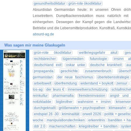
gesundheitsdiktatur
grün-rote ökodiktatur
Absurdistan Germanistan heute: In unseren Ohren dröhn
Leisetrettern. Dumpfbackenreduktion muss natürlich mit v
einhergehen. Deswegen der Kampf gegen die Landwirtsch
Betriebe und die Lebensmittelproduktion. Kunstfraß, Kunstkäs
absurd-ag.de
Was sagen mir meine Glaskugeln
grün-rote ökodiktatur
weltkriegsgefahr akut
ges
rechtsbrecher
lügenmedien
futurologie
irrsinn a
deutschland exit
oskar unke
deutsche krankheit
au
propaganda
geschichte
zusammenbruch
übersc
germanistan
der neue faschismus
überlebensstrategie
arbeitswelt
überfremdung
widerstand + boykott
zensur
los-ag
der teuro €
innenweltverschmutzung
schlafmiche
reinkultur
pharmamafia
fremdeninvasion
angst- und 
notizkladde
bigbrother
wahnsinn + irrsinn
krisenvo
durchgeknallt
größenwahn + psychopathen
klimawahn
a
endspiel 26 -30
kriminalität
orwell 2026
politik + gesellsc
woche
manipulationstechniken
erkenntnis
banditen + ha
ddr 2.0
machenschaften
kriegstreiber + banditen
syste