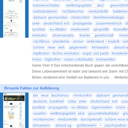
kulissenschieber
weltkriegsgefahr akut
gesundheit
mafiastrukturen
rechtsbrecher
medizinkritik
bakterie
alptraum germanistan
mindcontrol
überlebensstrategie
unke
deutschland exit
propaganda
zusammenbruch
ü
syndikat
eu-diktatur
medienwelt
geopolitik
biowaffe
reinkultur
pharmamafia
kranke gesellschaft
inne
narzißmus
plandemie
zensur
widerstand + boykott
com
schöne neue welt
gegenwehr
klimawahn
absurd-
impfirrsinn
techno revolution
angst- und panik
fremdenin
irrsinn
bigbrother
oskars notizkladde
krebswelten
Game Over II Das entscheidende Buch gegen die unsichtbare
Diese Lebensweisheit ist wahr und bekannt wie Darm mit Ch
fühlen, bestimmt eine Vielfalt von Bakterien in uns … Weiterl
Brisante Fakten zur Aufklärung
der neue faschismus
mindcontrol
alptraum germanis
deutsche krankheit
oskar unke
deutschland exit
zus
syndikat
propaganda
eu-diktatur
lügenmedien
irrsinn 
vasallen
weltkriegsgefahr akut
gesundheitsdiktatur
grü
rechtsbrecher
medizinkritik
durchgeknallt
schöne neue w
klimawahn
absurd-ag
größenwahn + psychopathen