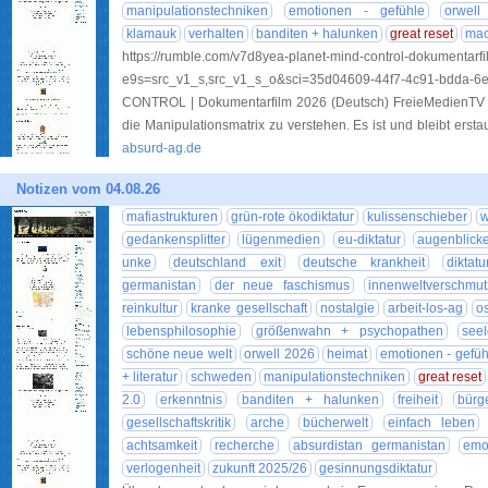
manipulationstechniken
emotionen - gefühle
orwell
klamauk
verhalten
banditen + halunken
great reset
mac
https://rumble.com/v7d8yea-planet-mind-control-dokumentarf
e9s=src_v1_s,src_v1_s_o&sci=35d04609-44f7-4c91-
CONTROL | Dokumentarfilm 2026 (Deutsch) FreieMedienTV –
die Manipulationsmatrix zu verstehen. Es ist und bleibt ersta
absurd-ag.de
Notizen vom 04.08.26
mafiastrukturen
grün-rote ökodiktatur
kulissenschieber
w
gedankensplitter
lügenmedien
eu-diktatur
augenblicke
unke
deutschland exit
deutsche krankheit
diktatu
germanistan
der neue faschismus
innenweltverschmu
reinkultur
kranke gesellschaft
nostalgie
arbeit-los-ag
o
lebensphilosophie
größenwahn + psychopathen
seel
schöne neue welt
orwell 2026
heimat
emotionen - gefüh
+ literatur
schweden
manipulationstechniken
great reset
2.0
erkenntnis
banditen + halunken
freiheit
bürg
gesellschaftskritik
arche
bücherwelt
einfach leben
achtsamkeit
recherche
absurdistan germanistan
emo
verlogenheit
zukunft 2025/26
gesinnungsdiktatur