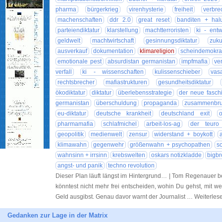
pharma
bürgerkrieg
virenhysterie
freiheit
verbre
machenschaften
ddr 2.0
great reset
banditen + hal
parteiendiktatur
klarstellung
machtterroristen
ki - entw
geldwelt
machtwirtschaft
gesinnungsdiktatur
zuk
ausverkauf
dokumentation
klimareligion
scheindemokra
emotionale pest
absurdistan germanistan
impfmafia
ve
verfall
ki - wissenschaften
kulissenschieber
vas
rechtsbrecher
mafiastrukturen
gesundheitsdiktatur
ökodiktatur
diktatur
überlebensstrategie
der neue fasch
germanistan
überschuldung
propaganda
zusammenbr
eu-diktatur
deutsche krankheit
deutschland exit
pharmamafia
schlafmichel
arbeit-los-ag
der teuro
geopolitik
medienwelt
zensur
widerstand + boykott
klimawahn
gegenwehr
größenwahn + psychopathen
s
wahnsinn + irrsinn
krebswelten
oskars notizkladde
bigbr
angst- und panik
techno revolution
Dieser Plan läuft längst im Hintergrund… | Tom Regenauer b
könntest nicht mehr frei entscheiden, wohin Du gehst, mit we
Geld ausgibst. Genau davor warnt der Journalist … Weiterle
Gedanken zur Lage in der Matrix