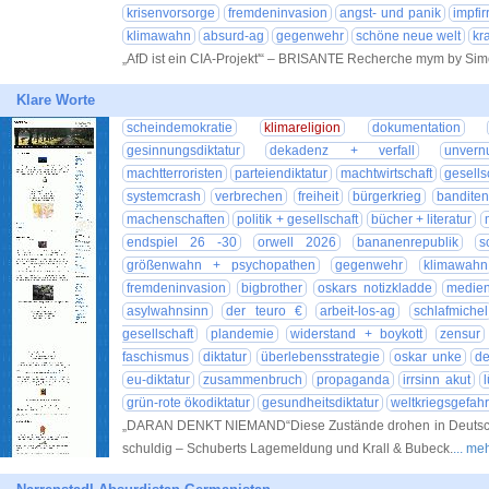
krisenvorsorge
fremdeninvasion
angst- und panik
impfir
klimawahn
absurd-ag
gegenwehr
schöne neue welt
kr
„AfD ist ein CIA-Projekt'“ – BRISANTE Recherche mym by Si
Klare Worte
scheindemokratie
klimareligion
dokumentation
gesinnungsdiktatur
dekadenz + verfall
unvernu
machtterroristen
parteiendiktatur
machtwirtschaft
gesellsc
systemcrash
verbrechen
freiheit
bürgerkrieg
bandite
machenschaften
politik + gesellschaft
bücher + literatur
endspiel 26 -30
orwell 2026
bananenrepublik
s
größenwahn + psychopathen
gegenwehr
klimawahn
fremdeninvasion
bigbrother
oskars notizkladde
medien
asylwahnsinn
der teuro €
arbeit-los-ag
schlafmichel
gesellschaft
plandemie
widerstand + boykott
zensur
faschismus
diktatur
überlebensstrategie
oskar unke
de
eu-diktatur
zusammenbruch
propaganda
irrsinn akut
grün-rote ökodiktatur
gesundheitsdiktatur
weltkriegsgefahr
„DARAN DENKT NIEMAND“Diese Zustände drohen in Deutschla
schuldig – Schuberts Lagemeldung und Krall & Bubeck.
... me