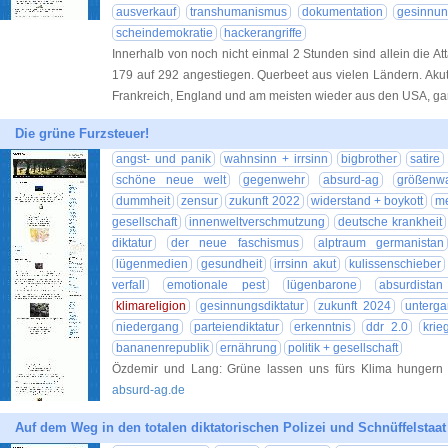
ausverkauf
transhumanismus
dokumentation
gesinnun
scheindemokratie
hackerangriffe
Innerhalb von noch nicht einmal 2 Stunden sind allein die 
179 auf 292 angestiegen. Querbeet aus vielen Ländern. Akut
Frankreich, England und am meisten wieder aus den USA, ga
Die grüne Furzsteuer!
angst- und panik
wahnsinn + irrsinn
bigbrother
satire
schöne neue welt
gegenwehr
absurd-ag
größenw
dummheit
zensur
zukunft 2022
widerstand + boykott
me
gesellschaft
innenweltverschmutzung
deutsche krankheit
diktatur
der neue faschismus
alptraum germanistan
lügenmedien
gesundheit
irrsinn akut
kulissenschieber
verfall
emotionale pest
lügenbarone
absurdista
klimareligion
gesinnungsdiktatur
zukunft 2024
unterg
niedergang
parteiendiktatur
erkenntnis
ddr 2.0
krie
bananenrepublik
ernährung
politik + gesellschaft
Özdemir und Lang: Grüne lassen uns fürs Klima hungern /
absurd-ag.de
Auf dem Weg in den totalen diktatorischen Polizei und Schnüffelstaat