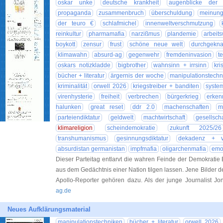
oskar unke
deutsche krankheit
augenblicke der f
propaganda
zusammenbruch
überschuldung
meinungs
der teuro €
schlafmichel
innenweltverschmutzung
reinkultur
pharmamafia
narzißmus
plandemie
arbeits
boykott
zensur
frust
schöne neue welt
durchgeknal
klimawahn
absurd-ag
gegenwehr
fremdeninvasion
t
oskars notizkladde
bigbrother
wahnsinn + irrsinn
kri
bücher + literatur
ärgernis der woche
manipulationstechn
kriminalität
orwell 2026
kriegstreiber + banditen
syste
virenhysterie
freiheit
verbrechen
bürgerkrieg
erken
halunken
great reset
ddr 2.0
machenschaften
m
parteiendiktatur
geldwelt
machtwirtschaft
gesellscha
klimareligion
scheindemokratie
zukunft 2025/26
transhumanismus
gesinnungsdiktatur
dekadenz + ve
absurdistan germanistan
impfmafia
oligarchenmafia
emo
Dieser Parteitag entlarvt die wahren Feinde der Demokratie Es 
aus dem Gedächtnis einer Nation tilgen lassen. Jene Bilder d
Apollo-Reporter gehören dazu. Als der junge Journalist Jo
ag.de
Neues Aufklärungsmaterial
manipulationstechniken
bücher + literatur
orwell 2026