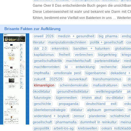
Game Over II Das entscheidende Buch gegen die unsichtbare
Diese Lebensweisheit ist wahr und bekannt wie Darm mit Ch
fühlen, bestimmt eine Vielfalt von Bakterien in uns … Weiterl
Brisante Fakten zur Aufklärung
orwell 2026
medizin + gesundheit
big pharma
endsp
literatur
manipulationstechniken
politik + gesellschaft
co
ddr 2.0
erkenntnis
banditen + halunken
globalisi
kapitalismus
freiheit
verbrechen
bürgerkrieg
krieg
gesellschaftskritik
machtwirtschaft
parteiendiktatur
nie
machtterroristen
ki - entwicklung
recherche
klars
impfmafia
emotionale pest
lügenbarone
dekadenz + 
zukunft 2025/26
ausverkauf
transhumanismus
d
klimareligion
scheindemokratie
mafiastrukturen
rech
ökodiktatur
gesundheitsdiktatur
weltkriegsgefahr ak
futurologie
lügenmedien
irrsinn akut
eu-diktatur
m
geschichte
propaganda
deutschland exit
osk
überlebensstrategie
diktatur
alptraum germanistan
m
widerstand + boykott
zensur
plandemie
schlafmichel
gesellschaft
pharmamafia
dummheit in reinkultur
meinun
geopolitik
arbeit-los-ag
krebswelten
oskars notizkladd