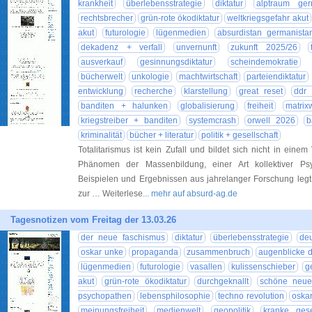
krankheit
überlebensstrategie
diktatur
alptraum ger
rechtsbrecher
grün-rote ökodiktatur
weltkriegsgefahr akut
akut
futurologie
lügenmedien
absurdistan germanista
dekadenz + verfall
unvernunft
zukunft 2025/26
ausverkauf
gesinnungsdiktatur
scheindemokratie
bücherwelt
unkologie
machtwirtschaft
parteiendiktatur
entwicklung
recherche
klarstellung
great reset
ddr 
banditen + halunken
globalisierung
freiheit
matrix
kriegstreiber + banditen
systemcrash
orwell 2026
b
kriminalität
bücher + literatur
politik + gesellschaft
Totalitarismus ist kein Zufall und bildet sich nicht in ein
Phänomen der Massenbildung, einer Art kollektiver Psyc
Beispielen und Ergebnissen aus jahrelanger Forschung legt 
zur … Weiterlese
... mehr auf absurd-ag.de
Tagesnotizen vom Freitag der 13.03.26
der neue faschismus
diktatur
überlebensstrategie
deu
oskar unke
propaganda
zusammenbruch
augenblicke de
lügenmedien
futurologie
vasallen
kulissenschieber
g
akut
grün-rote ökodiktatur
durchgeknallt
schöne neue
psychopathen
lebensphilosophie
techno revolution
oskar
meinungsfreiheit
medienwelt
geopolitik
kranke gese