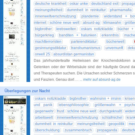
deutsche krankheit
oskar unke
deutschland exit
propag
meinungsfreiheit
dummheit in reinkultur
pharmamafia
innenweltverschmutzung
plandemie
widerstand + boy
internet
schöne neue welt
absurd-ag
klimawahn
größe
bigbrother
krebswelten
oskars notizkladde
bücher + l
bürgerkrieg
banditen + halunken
erkenntnis
mache
machtterroristen
parteiendiktatur
bücherwelt
gesinnungsdiktatur
transhumanismus
unvernunft
dek
orwell 25
absurdistan germanistan
Das jahrhundertealte Heilwissen der Knochendoktoren
Gelenken oder der Wirbelsäule sind der häufigste Grund da
und Therapeuten suchen. Die Ursachen solcher Schmerzen si
und Faszien. Genau dort …
... mehr auf absurd-ag.de
Überlegungen zur Nacht
oskars notizkladde
bigbrother
wahnsinn + irrsinn
krise
und panik
lebensphilosophie
größenwahn + psycho
gegenwehr
frust
schöne neue welt
durchgeknallt
wider
arbeitswelt
innenweltverschmutzung
schlafmichel
kran
dummheit in reinkultur
meinungsfreiheit
geopolitik
med
überschuldung
zusammenbruch
propaganda
deutsch