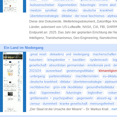
kulissenschieber
lügenmedien
futurologie
irrsinn akut
medizin syndikat
eu-diktatur
deutsche krankheit
überlebensstrategie
diktatur
der neue faschismus
alptra
Diese drei Dokumente, Wetterkriegsdokument, Zukünftige Kr
Länder, autorisiert von US-Luftwaffe, NASA, CIA, FBI, DARP
Endpunkt an: 2025. Das Jahr der geplanten Errichtung der 
Intelligenz, Transhumanismus, Geo-Engineering, Nanotechno
Ein Land im Niedergang
great reset
dekadenz und niedergang
machenschaften
halunken
kriegstreiber + banditen
systemcrash
bi
gesellschaft
absurdistan germanistan
emotionale pest
de
2023/24
ausverkauf
gesinnungsdiktatur
klimareligion
untergang
parteiendiktatur
machtterroristen
eu-diktatu
deutsche krankheit
diktatur
überlebensstrategie
alptrau
rechtsbrecher
grün-rote ökodiktatur
gesundheitsdiktatur
akut
lügenmedien
futurologie
bigbrother
oskar
größenwahn + psychopathen
gegenwehr
absurd-ag
d
zensur
dummheit
kranke gesellschaft
meinungsfreiheit
„Der Staat ist die Ursache der Misere“ – Dr. Markus Krall
... me