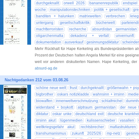
durchgeknallt
orwell 2026
bananenrepublik
endspiel
woche
manipulationstechniken
politik + gesellschaft
gre
banditen + halunken
matrixwelten
verbrechen
krie
untergang
gesellschaftskritik
bücherwelt
parteiendi
machtterroristen
recherche
absurdistan germanistan
oligarchenmafia
dekadenz + verfall
unvernunft
dokumentation
ausverkauf
gesinnungsdiktatur
scheinde
Mehr Rückhalt für Hape Kerkeling als Bundespräsidenten als 
Prozent der Deutschen halten Angela Merkel für eine geeignet
weit vor anderen diskutierten Namen. Hape Kerkeling, der
absurd-ag.de
Nachtgedanken 212 vom 03.08.26
schöne neue welt
frust
durchgeknallt
größenwahn + psy
bigbrother
oskars notizkladde
wahnsinn + irrsinn
medie
biowaffen
innenweltverschmutzung
schlafmichel
dummhei
widerstand + boykott
alptraum germanistan
der neue 
diktatur
oskar unke
deutschland exit
deutsche krankhei
irrsinn akut
lügenmedien
kulissenschieber
vasallen
weltkriegsgefahr akut
rechtsbrecher
mafiastrukturen
transhumanismus
zukunft 2025/26
mp-netz
gesinnu