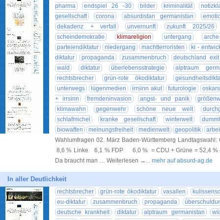
pharma
endspiel 26 -30
bilder
kriminalität
notizk
gesellschaft
corona
absurdistan germanistan
emoti
dekadenz + verfall
unvernunft
zukunft 2025/26
scheindemokratie
klimareligion
untergang
arche
parteiendiktatur
niedergang
machtterroristen
ki - entwi
diktatur
propaganda
zusammenbruch
deutschland exit
wald
diktatur
überlebensstrategie
alptraum germa
rechtsbrecher
grün-rote ökodiktatur
gesundheitsdikta
unterwegs
lügenmedien
irrsinn akut
futurologie
oskars
+ irrsinn
fremdeninvasion
angst- und panik
größen
klimawahn
gegenwehr
schöne neue welt
durchg
schlafmichel
kranke gesellschaft
winterwelt
dummh
biowaffen
meinungsfreiheit
medienwelt
geopolitik
arbei
Wahlumfragen 02. März Baden-Württemberg Landtagswa
8,6 % Linke 6,1 % FDP 6,0 % = CDU + Grüne = 52,4 % –>
Da braucht man … Weiterlesen →
... mehr auf absurd-ag.de
In aller Deutlichkeit
rechtsbrecher
grün-rote ökodiktatur
vasallen
kulissens
eu-diktatur
zusammenbruch
propaganda
überschuldu
deutsche krankheit
diktatur
alptraum germanistan
wi