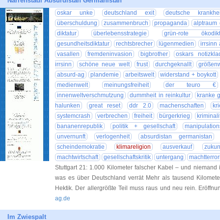
Narrenstadl Absurdistan Germanistan
oskar unke
deutschland exit
deutsche krankhei
überschuldung
zusammenbruch
propaganda
alptraum
diktatur
überlebensstrategie
grün-rote ökodikt
gesundheitsdiktatur
rechtsbrecher
lügenmedien
irrsinn
vasallen
fremdeninvasion
bigbrother
oskars notizkla
irrsinn
schöne neue welt
frust
durchgeknallt
größen
absurd-ag
plandemie
arbeitswelt
widerstand + boykott
medienwelt
meinungsfreiheit
der teuro €
innenweltverschmutzung
dummheit in reinkultur
kranke g
halunken
great reset
ddr 2.0
machenschaften
kr
systemcrash
verbrechen
freiheit
bürgerkrieg
kriminali
bananenrepublik
politik + gesellschaft
manipulation
unvernunft
verlogenheit
absurdistan germanistan
scheindemokratie
klimareligion
ausverkauf
zuku
machtwirtschaft
gesellschaftskritik
untergang
machtterror
Stuttgart 21: 1.000 Kilometer falscher Kabel – und niemand
was es über Deutschland verrät Mehr als tausend Kilometer
Hektik. Der allergrößte Teil muss raus und neu rein. Eröff
ag.de
Im Zwiespalt