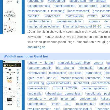
unvernunft
verlogenheit
absurdistan germanistan
oligarchenmafia
machtterroristen
orgonenergie
klarste
wissenschaft + forschung
machtwirtschaft
gesellschafts
banditen
verbrechen
matrixwelten
wetter
band
machenschaften
wettermanipulation
ärgernis de
manipulationstechniken
kriminalität
endspiel 26 -30
orwe
„Dummheit ist nicht wenig wissen, auch nicht wenig wissen 
zu wissen.“ (Konfuzius) Jetzt, wo der Sommer in einigen Teil
teils schon gewöhnungsbedürftige Temperaturen erzeugt, g
absurd-ag.de
Waldluft macht den Geist frei
bücher + literatur
manipulationstechniken
corona
po
bananenrepublik
big pharma
kriminalität
endspi
virenhysterie
matrixwelten
spektakel
bürgerkrieg
kri
great reset
ddr 2.0
machenschaften
erkenntnis
ban
klarstellung
gesellschaftskritik
bücherwelt
machtwirtsch
dokumentation
zukunft 2025/26
gesinnungsdiktatur
impfmafia
absurdistan germanistan
emotionale pest
dekadenz + verfall
unvernunft
verlogenheit
kuliss
lügenmedien
irrsinn akut
rechtsbrecher
mafias
weltkriegsgefahr akut
gesundheitsdiktatur
überlebens