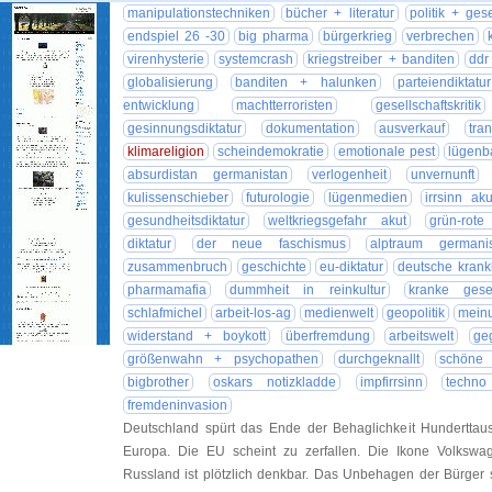
manipulationstechniken
bücher + literatur
politik + gese
endspiel 26 -30
big pharma
bürgerkrieg
verbrechen
virenhysterie
systemcrash
kriegstreiber + banditen
ddr
globalisierung
banditen + halunken
parteiendiktatur
entwicklung
machtterroristen
gesellschaftskritik
gesinnungsdiktatur
dokumentation
ausverkauf
tra
klimareligion
scheindemokratie
emotionale pest
lügenb
absurdistan germanistan
verlogenheit
unvernunft
kulissenschieber
futurologie
lügenmedien
irrsinn aku
gesundheitsdiktatur
weltkriegsgefahr akut
grün-rote
diktatur
der neue faschismus
alptraum germani
zusammenbruch
geschichte
eu-diktatur
deutsche krank
pharmamafia
dummheit in reinkultur
kranke gesel
schlafmichel
arbeit-los-ag
medienwelt
geopolitik
meinu
widerstand + boykott
überfremdung
arbeitswelt
ge
größenwahn + psychopathen
durchgeknallt
schöne
bigbrother
oskars notizkladde
impfirrsinn
techno
fremdeninvasion
Deutschland spürt das Ende der Behaglichkeit Hunderttau
Europa. Die EU scheint zu zerfallen. Die Ikone Volkswa
Russland ist plötzlich denkbar. Das Unbehagen der Bürger 