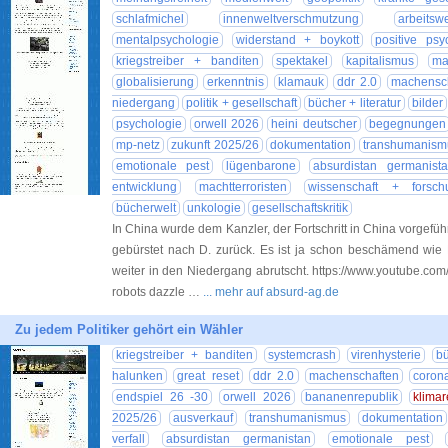
schlafmichel
innenweltverschmutzung
arbeitswe
mentalpsychologie
widerstand + boykott
positive psy
kriegstreiber + banditen
spektakel
kapitalismus
ma
globalisierung
erkenntnis
klamauk
ddr 2.0
machensc
niedergang
politik + gesellschaft
bücher + literatur
bilder
psychologie
orwell 2026
heini deutscher
begegnungen
mp-netz
zukunft 2025/26
dokumentation
transhumanism
emotionale pest
lügenbarone
absurdistan germanist
entwicklung
machtterroristen
wissenschaft + forsch
bücherwelt
unkologie
gesellschaftskritik
In China wurde dem Kanzler, der Fortschritt in China vorgefü
gebürstet nach D. zurück. Es ist ja schon beschämend wie
weiter in den Niedergang abrutscht. https://www.youtube.c
robots dazzle …
... mehr auf absurd-ag.de
Zu jedem Politiker gehört ein Wähler
kriegstreiber + banditen
systemcrash
virenhysterie
bü
halunken
great reset
ddr 2.0
machenschaften
coron
endspiel 26 -30
orwell 2026
bananenrepublik
klimar
2025/26
ausverkauf
transhumanismus
dokumentation
verfall
absurdistan germanistan
emotionale pest