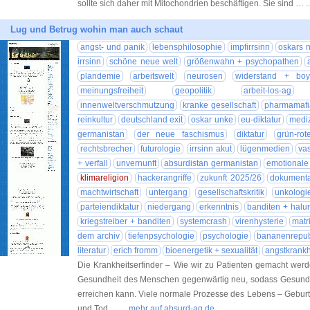
sollte sich daher mit Mitochondrien beschäftigen. Sie sind …
.
Lug und Betrug wohin man auch schaut
angst- und panik
lebensphilosophie
impfirrsinn
oskars n
irrsinn
schöne neue welt
größenwahn + psychopathen
plandemie
arbeitswelt
neurosen
widerstand + boy
meinungsfreiheit
geopolitik
arbeit-los-ag
innenweltverschmutzung
kranke gesellschaft
pharmamafi
reinkultur
deutschland exit
oskar unke
eu-diktatur
mediz
germanistan
der neue faschismus
diktatur
grün-rot
rechtsbrecher
futurologie
irrsinn akut
lügenmedien
va
+ verfall
unvernunft
absurdistan germanistan
emotionale
klimareligion
hackerangriffe
zukunft 2025/26
dokumenta
machtwirtschaft
untergang
gesellschaftskritik
unkologi
parteiendiktatur
niedergang
erkenntnis
banditen + halu
kriegstreiber + banditen
systemcrash
virenhysterie
matr
dem archiv
tiefenpsychologie
psychologie
bananenrepub
literatur
erich fromm
bioenergetik + sexualität
angstkrankh
Die Krankheitserfinder – Wie wir zu Patienten gemacht werd
Gesundheit des Menschen gegenwärtig neu, sodass Gesundhei
erreichen kann. Viele normale Prozesse des Lebens – Geburt, A
und Tod …
... mehr auf absurd-ag.de