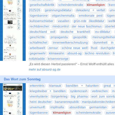
gesellschaftskritik
scheindemokratie
klimareligion
tra
2025/26
gesinnungsdiktatur
dekadenz + verfall
unv
lügenbarone
oligarchenmafia
emotionale pest
lüge
kulissenschieber
vasallen
grün-rote ökodiktatur
welt
rechtsbrecher
mindcontrol
der neue faschismus
überle
deutschland exit
deutsche krankheit
eu-diktatur
geschichte
propaganda
geopolitik
meinungsfreihei
schlafmichel
innenweltverschmutzung
dummheit in r
arbeitswelt
zensur
schöne neue welt
frust
durchgekn
gegenwehr
klimawahn
absurd-ag
techno revolution
f
notizkladde
krisenvorsorge
„Es wird diesen Herbst passieren!“ – Ernst Wolff enthüllt alles
mehr auf absurd-ag.de
Das Wort zum Sonntag
erkenntnis
klamauk
banditen + halunken
great r
kriegstreiber + banditen
systemcrash
verbrechen
m
virenhysterie
bürgerkrieg
big pharma
wort zum sonnt
heini deutscher
bananenrepublik
manipulationstechnike
unvernunft
impfmafia
absurdistan germanistan
e
lügenbarone
klimareligion
scheindemokratie
ausve