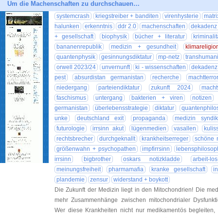
Um die Machenschaften zu durchschauen…
systemcrash
kriegstreiber + banditen
virenhysterie
matri
halunken
erkenntnis
ddr 2.0
machenschaften
dekadenz
+ gesellschaft
biophysik
bücher + literatur
kriminalit
bananenrepublik
medizin + gesundheit
klimareligio
quantenphysik
gesinnungsdiktatur
mp-netz
transhuman
orwell 2023/24
unvernunft
ki - wissenschaften
dekadenz 
pest
absurdistan germanistan
recherche
machtterror
niedergang
parteiendiktatur
zukunft 2024
machtw
faschismus
untergang
bakterien + viren
notizen
germanistan
überlebensstrategie
diktatur
quantenphilo
unke
deutschland exit
propaganda
medizin syndik
futurologie
irrsinn akut
lügenmedien
vasallen
kulis
rechtsbrecher
durchgeknallt
krankheitserreger
schöne 
größenwahn + psychopathen
impfirrsinn
lebensphilosop
irrsinn
bigbrother
oskars notizkladde
arbeit-lo
meinungsfreiheit
pharmamafia
kranke gesellschaft
i
plandemie
zensur
widerstand + boykott
Die Zukunft der Medizin liegt in den Mitochondrien! Die me
mehr Zusammenhänge zwischen mitochondrialer Dysfunkti
Wer diese Krankheiten nicht nur medikamentös begleiten, s