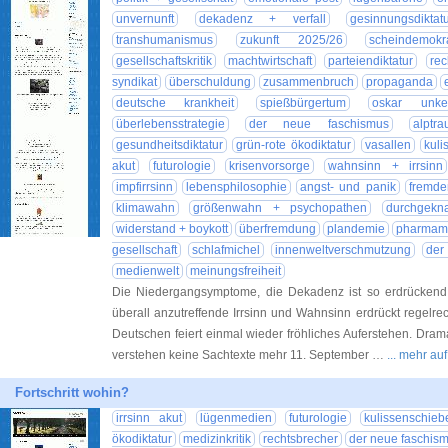
unvernunft
dekadenz + verfall
gesinnungsdiktat
transhumanismus
zukunft 2025/26
scheindemokr
gesellschaftskritik
machtwirtschaft
parteiendiktatur
rec
syndikat
überschuldung
zusammenbruch
propaganda
deutsche krankheit
spießbürgertum
oskar unke
überlebensstrategie
der neue faschismus
alptr
gesundheitsdiktatur
grün-rote ökodiktatur
vasallen
kuli
akut
futurologie
krisenvorsorge
wahnsinn + irrsinn
impfirrsinn
lebensphilosophie
angst- und panik
fremde
klimawahn
größenwahn + psychopathen
durchgekna
widerstand + boykott
überfremdung
plandemie
pharmam
gesellschaft
schlafmichel
innenweltverschmutzung
der
medienwelt
meinungsfreiheit
Die Niedergangsymptome, die Dekadenz ist so erdrückend, 
überall anzutreffende Irrsinn und Wahnsinn erdrückt regelre
Deutschen feiert einmal wieder fröhliches Auferstehen. Dra
verstehen keine Sachtexte mehr 11. September …
... mehr au
Fortschritt wohin?
irrsinn akut
lügenmedien
futurologie
kulissenschieb
ökodiktatur
medizinkritik
rechtsbrecher
der neue faschis