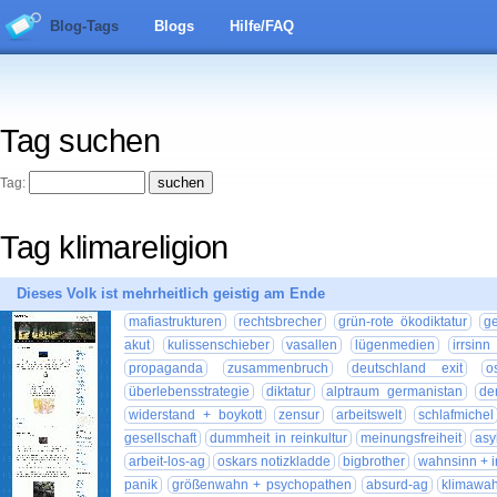
Blog-Tags
Blogs
Hilfe/FAQ
Tag suchen
Tag:
Tag klimareligion
Dieses Volk ist mehrheitlich geistig am Ende
mafiastrukturen
rechtsbrecher
grün-rote ökodiktatur
ge
akut
kulissenschieber
vasallen
lügenmedien
irrsinn
propaganda
zusammenbruch
deutschland exit
o
überlebensstrategie
diktatur
alptraum germanistan
de
widerstand + boykott
zensur
arbeitswelt
schlafmichel
gesellschaft
dummheit in reinkultur
meinungsfreiheit
asy
arbeit-los-ag
oskars notizkladde
bigbrother
wahnsinn + i
panik
größenwahn + psychopathen
absurd-ag
klimawa