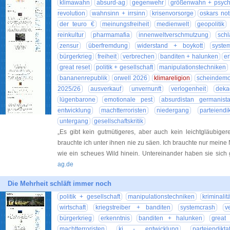
klimawahn
absurd-ag
gegenwehr
größenwahn + psyc
revolution
wahnsinn + irrsinn
krisenvorsorge
oskars not
der teuro €
meinungsfreiheit
medienwelt
geopolitik
reinkultur
pharmamafia
innenweltverschmutzung
schl
zensur
überfremdung
widerstand + boykott
syste
bürgerkrieg
freiheit
verbrechen
banditen + halunken
er
great reset
politik + gesellschaft
manipulationstechniken
bananenrepublik
orwell 2026
klimareligion
scheindemo
2025/26
ausverkauf
unvernunft
verlogenheit
deka
lügenbarone
emotionale pest
absurdistan germanist
entwicklung
machtterroristen
niedergang
parteiendik
untergang
gesellschaftskritik
„Es gibt kein gutmütigeres, aber auch kein leichtgläubiger
brauchte ich unter ihnen nie zu säen. Ich brauchte nur meine
wie ein scheues Wild hinein. Untereinander haben sie sic
ag.de
Die Mehrheit schläft immer noch
politik + gesellschaft
manipulationstechniken
kriminalit
wirtschaft
kriegstreiber + banditen
systemcrash
v
bürgerkrieg
erkenntnis
banditen + halunken
great 
machtterroristen
ki - entwicklung
parteiendikta