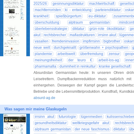
2025/26
gesinnungsdiktatur
machtwirtschaft
gesellsch
machtterroristen
ki - entwicklung
parteiendiktatur
oska
krankheit
spießbürgertum
eu-diktatur
zusammenb
überschuldung
alptraum germanistan
mindcont
überlebensstrategie
diktatur
grün-rote ökodiktatur
ge
akut
rechtsbrecher
mafiastrukturen
irrsinn akut
lügenme
vasallen
fremdeninvasion
impfirrsinn
bigbrother
oskar
neue welt
durchgeknallt
größenwahn + psychopathen
plandemie
arbeitswelt
überfremdung
zensur
geopo
meinungsfreiheit
der teuro €
arbeit-los-ag
inne
pharmamafia
dummheit in reinkultur
kranke gesellschaft
Absurdistan Germanistan heute: In unseren Ohren dröhn
Leisetrettern. Dumpfbackenreduktion muss natürlich mit v
einhergehen. Deswegen der Kampf gegen die Landwirtsch
Betriebe und die Lebensmittelproduktion. Kunstfraß, Kunstkäs
absurd-ag.de
Was sagen mir meine Glaskugeln
irrsinn akut
futurologie
lügenmedien
kulissenschiebe
gesundheitsdiktatur
weltkriegsgefahr akut
rechtsbrech
alptraum germanistan
der neue faschismus
diktatur
üb