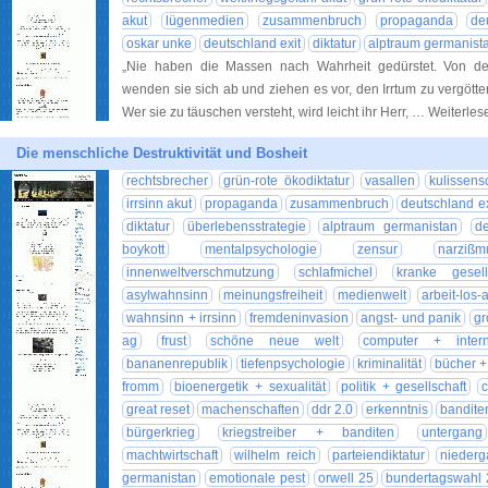
akut
lügenmedien
zusammenbruch
propaganda
de
oskar unke
deutschland exit
diktatur
alptraum germanist
„Nie haben die Massen nach Wahrheit gedürstet. Von den
wenden sie sich ab und ziehen es vor, den Irrtum zu vergötte
Wer sie zu täuschen versteht, wird leicht ihr Herr, … Weiterle
Die menschliche Destruktivität und Bosheit
rechtsbrecher
grün-rote ökodiktatur
vasallen
kulissens
irrsinn akut
propaganda
zusammenbruch
deutschland ex
diktatur
überlebensstrategie
alptraum germanistan
d
boykott
mentalpsychologie
zensur
narzißm
innenweltverschmutzung
schlafmichel
kranke gesell
asylwahnsinn
meinungsfreiheit
medienwelt
arbeit-los-
wahnsinn + irrsinn
fremdeninvasion
angst- und panik
gr
ag
frust
schöne neue welt
computer + intern
bananenrepublik
tiefenpsychologie
kriminalität
bücher + 
fromm
bioenergetik + sexualität
politik + gesellschaft
great reset
machenschaften
ddr 2.0
erkenntnis
bandite
bürgerkrieg
kriegstreiber + banditen
untergang
machtwirtschaft
wilhelm reich
parteiendiktatur
nieder
germanistan
emotionale pest
orwell 25
bundertagswahl