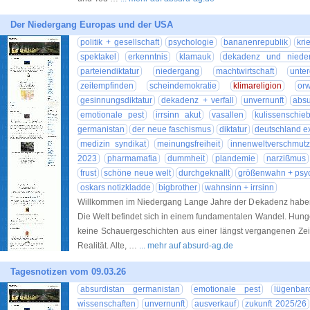
Der Niedergang Europas und der USA
politik + gesellschaft
psychologie
bananenrepublik
kri
spektakel
erkenntnis
klamauk
dekadenz und niede
parteiendiktatur
niedergang
machtwirtschaft
unte
zeitempfinden
scheindemokratie
klimareligion
or
gesinnungsdiktatur
dekadenz + verfall
unvernunft
absu
emotionale pest
irrsinn akut
vasallen
kulissenschie
germanistan
der neue faschismus
diktatur
deutschland ex
medizin syndikat
meinungsfreiheit
innenweltverschmut
2023
pharmamafia
dummheit
plandemie
narzißmus
frust
schöne neue welt
durchgeknallt
größenwahn + psy
oskars notizkladde
bigbrother
wahnsinn + irrsinn
Willkommen im Niedergang Lange Jahre der Dekadenz haben di
Die Welt befindet sich in einem fundamentalen Wandel. Hunger
keine Schauergeschichten aus einer längst vergangenen Z
Realität. Alte, …
... mehr auf absurd-ag.de
Tagesnotizen vom 09.03.26
absurdistan germanistan
emotionale pest
lügenbar
wissenschaften
unvernunft
ausverkauf
zukunft 2025/26