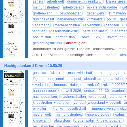
zensur
arbeitswelt
dummheit in reinkultur
kranke gesell
meinungsfreiheit
arbeit-los-ag
oskars notizkladde
wah
größenwahn + psychopathen
gegenwehr
klimawahn
durchgeknallt
bananenrepublik
kriminalität
politik + gese
niedergang
machenschaften
erkenntnis
banditen + 
banditen
gesellschaftskritik
parteiendiktatur
niederga
absurdistan germanistan
orwell 25
unvernunft
gesinnungsdiktatur
klimareligion
Brandmauer ist das grösste Problem Deutschlands»: Peter
CDU. Über Stümper und unfähige Dilettanten.
... mehr auf ab
Nachtgedanken 211 vom 15.05.26
gesellschaftskritik
machtwirtschaft
niedergang
lügenbarone
emotionale pest
absurdistan germanistan
+ verfall
gesinnungsdiktatur
ausverkauf
zukunft 2025/2
bananenrepublik
orwell 2026
endspiel 26 -30
manipula
nachtgedanken
machenschaften
great reset
banditen +
kriegstreiber + banditen
zensur
widerstand + boykott
a
reinkultur
kranke gesellschaft
innenweltverschmutz
medienwelt
meinungsfreiheit
krisenvorsorge
wahnsi
klimawahn
absurd-ag
größenwahn + psychopathen
rechtsbrecher
weltkriegsgefahr akut
grün-rote ökodiktatur