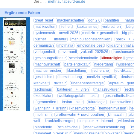
Die …
... mehr auf absurd-ag.de
Ergänzende Fakten
great reset
machenschaften
ddr 2.0
banditen + halu
matrixwelten
freiheit
kapitalismus
verbrechen
bürg
systemcrash
orwell 2026
medizin + gesundheit
big ph
bücher + literatur
manipulationstechniken
politik + 
germanistan
impfmafia
emotionale pest
oligarchenmafia
verlogenheit
unvernunft
zukunft 2025/26
transhumani
gesinnungsdiktatur
scheindemokratie
klimareligion
gesel
machtwirtschaft
parteiendiktatur
niedergang
wissensch
machtterroristen
klarstellung
recherche
eu-diktatur
geschichte
überschuldung
medizin syndikat
deutsch
krankheit
diktatur
überlebensstrategie
alptraum germ
faschismus
bakterien + viren
mafiastrukturen
recht
ökodiktatur
weltkriegsgefahr akut
gesundheitsdiktat
lügenmedien
irrsinn akut
futurologie
krebswelten
wahnsinn + irrsinn
krisenvorsorge
fremdeninvasion
te
impfirrsinn
größenwahn + psychopathen
klimawahn
ab
welt
krankheitserreger
computer + internet
widersta
plandemie
schlafmichel
innenweltverschmutzung
k
dummheit in reinkultur
meinungsfreiheit
biowaffen
geopol