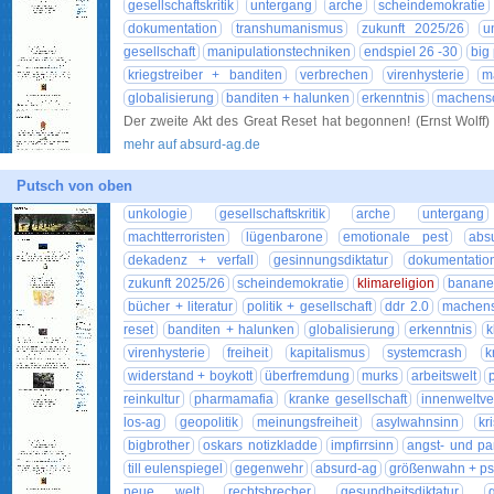
gesellschaftskritik
untergang
arche
scheindemokratie
dokumentation
transhumanismus
zukunft 2025/26
u
gesellschaft
manipulationstechniken
endspiel 26 -30
big
kriegstreiber + banditen
verbrechen
virenhysterie
m
globalisierung
banditen + halunken
erkenntnis
machensc
Der zweite Akt des Great Reset hat begonnen! (Ernst Wolff) 
mehr auf absurd-ag.de
Putsch von oben
unkologie
gesellschaftskritik
arche
untergang
machtterroristen
lügenbarone
emotionale pest
abs
dekadenz + verfall
gesinnungsdiktatur
dokumentatio
zukunft 2025/26
scheindemokratie
klimareligion
banane
bücher + literatur
politik + gesellschaft
ddr 2.0
machens
reset
banditen + halunken
globalisierung
erkenntnis
k
virenhysterie
freiheit
kapitalismus
systemcrash
k
widerstand + boykott
überfremdung
murks
arbeitswelt
reinkultur
pharmamafia
kranke gesellschaft
innenweltv
los-ag
geopolitik
meinungsfreiheit
asylwahnsinn
kr
bigbrother
oskars notizkladde
impfirrsinn
angst- und pa
till eulenspiegel
gegenwehr
absurd-ag
größenwahn + p
neue welt
rechtsbrecher
gesundheitsdiktatur