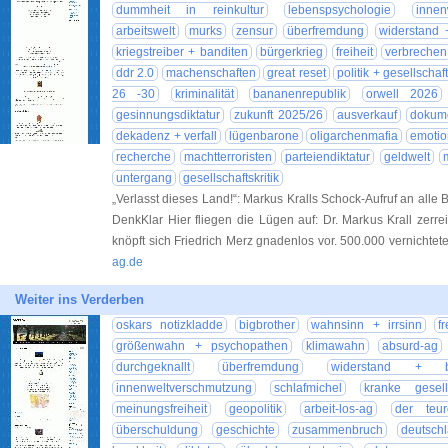
dummheit in reinkultur
lebenspsychologie
innen
arbeitswelt
murks
zensur
überfremdung
widerstand 
kriegstreiber + banditen
bürgerkrieg
freiheit
verbrechen
ddr 2.0
machenschaften
great reset
politik + gesellschaf
26 -30
kriminalität
bananenrepublik
orwell 2026
gesinnungsdiktatur
zukunft 2025/26
ausverkauf
dokume
dekadenz + verfall
lügenbarone
oligarchenmafia
emotio
recherche
machtterroristen
parteiendiktatur
geldwelt
untergang
gesellschaftskritik
„Verlasst dieses Land!“: Markus Kralls Schock-Aufruf an alle
DenkKlar Hier fliegen die Lügen auf: Dr. Markus Krall zerre
knöpft sich Friedrich Merz gnadenlos vor. 500.000 vernichtet
ag.de
Weiter ins Verderben
oskars notizkladde
bigbrother
wahnsinn + irrsinn
f
größenwahn + psychopathen
klimawahn
absurd-ag
durchgeknallt
überfremdung
widerstand + bo
innenweltverschmutzung
schlafmichel
kranke gesell
meinungsfreiheit
geopolitik
arbeit-los-ag
der teu
überschuldung
geschichte
zusammenbruch
deutsch