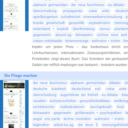
alptraum germanistan
der neue faschismus
eu-diktatur
überschuldung
propaganda
oskar unke
deutsc
spießbürgertum
schlafmichel
innenweltverschmutzung
p
kranke gesellschaft
geopolitik
asylwahnsinn
meinungs
widerstand + boykott
überfremdung
zensur
plandem
gegenwehr
absurd-ag
klimawahn
schöne neue welt
oskars notizkladde
krisenvorsorge
wahnsinn + irrsinn
fr
Impfen um jeden Preis – das Kartenhaus bricht z
Lehrbuchwissen, internationalen Zulassungsrichtlinien, 
Protokollen zeigt dieses Buch: Das Scheitern der genbasier
Gefahr der mRNA-Impfungen war bekannt – trotzdem wurde
Die Fliege machen
der neue faschismus
alptraum germanistan
diktatur
üb
deutsche krankheit
deutschland exit
oskar unke
überschuldung
augenblicke der freiheit
eu-diktatur
futu
vasallen
kulissenschieber
gesundheitsdiktatur
weltkrie
rechtsbrecher
mafiastrukturen
durchgeknallt
frust
klimawahn
gegenwehr
größenwahn + psychopathen
l
angst- und panik
techno revolution
wahnsinn + irrsinn
bigbrother
arbeit-los-ag
der teuro €
meinungsfreihei