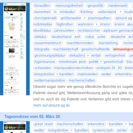
biowaffen
meinungsfreiheit
geopolitik
medienwelt
dummheit in reinkultur
frühling
widerstand + boyko
durchgeknallt
größenwahn + psychopathen
absurd-ag
notizkladde
bigbrother
wahnsinn + irrsinn
irrsinn aku
ökodiktatur
jahreszeiten
rechtsbrecher
alptraum germani
diktatur
deutschland exit
oskar unke
deutsche kra
zusammenbruch
machtterroristen
klarstellung
reche
fotografie
machtwirtschaft
gesellschaftskritik
klimareligio
gesinnungsdiktatur
dekadenz + verfall
verlogenheit
un
lügenbarone
emotionale pest
politik + gesellschaft
büc
schweden
manipulationstechniken
endspiel 26 -30
krimi
kriegstreiber + banditen
matrixwelten
wetter
erkenntnis
wettermanipulation
machenschaften
Obwohl sogar mehr wie genug öffentliche Berichte es zugebe
Patente darauf gibt, Wetterbeeinflussung gang und gäbe ist
und es auch da zig Patente und Verfahren gibt wird immer
mehr auf absurd-ag.de
Tagesnotizen vom 02. März 26
great reset
machenschaften
erkenntnis
banditen + ha
wetter
kriegstreiber + banditen
systemcrash
winter