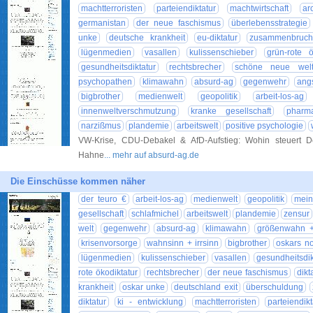
machtterroristen
parteiendiktatur
machtwirtschaft
ar
germanistan
der neue faschismus
überlebensstrategie
unke
deutsche krankheit
eu-diktatur
zusammenbruch
lügenmedien
vasallen
kulissenschieber
grün-rote ö
gesundheitsdiktatur
rechtsbrecher
schöne neue wel
psychopathen
klimawahn
absurd-ag
gegenwehr
ang
bigbrother
medienwelt
geopolitik
arbeit-los-ag
innenweltverschmutzung
kranke gesellschaft
pharm
narzißmus
plandemie
arbeitswelt
positive psychologie
VW-Krise, CDU-Debakel & AfD-Aufstieg: Wohin steuert D
Hahne
... mehr auf absurd-ag.de
Die Einschüsse kommen näher
der teuro €
arbeit-los-ag
medienwelt
geopolitik
mein
gesellschaft
schlafmichel
arbeitswelt
plandemie
zensur
welt
gegenwehr
absurd-ag
klimawahn
größenwahn +
krisenvorsorge
wahnsinn + irrsinn
bigbrother
oskars no
lügenmedien
kulissenschieber
vasallen
gesundheitsdik
rote ökodiktatur
rechtsbrecher
der neue faschismus
dikt
krankheit
oskar unke
deutschland exit
überschuldung
diktatur
ki - entwicklung
machtterroristen
parteiendikt