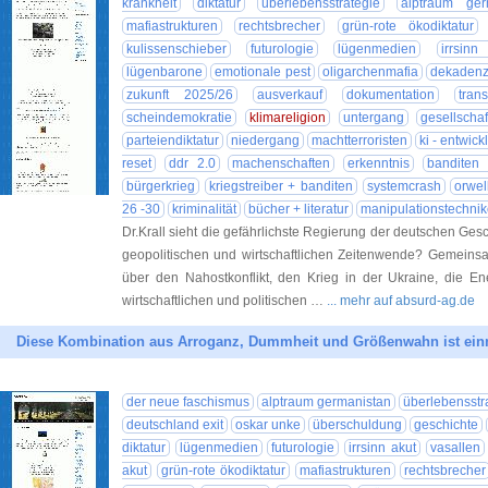
krankheit
diktatur
überlebensstrategie
alptraum ger
mafiastrukturen
rechtsbrecher
grün-rote ökodiktatur
kulissenschieber
futurologie
lügenmedien
irrsinn
lügenbarone
emotionale pest
oligarchenmafia
dekadenz 
zukunft 2025/26
ausverkauf
dokumentation
tran
scheindemokratie
klimareligion
untergang
gesellschaft
parteiendiktatur
niedergang
machtterroristen
ki - entwick
reset
ddr 2.0
machenschaften
erkenntnis
banditen
bürgerkrieg
kriegstreiber + banditen
systemcrash
orwel
26 -30
kriminalität
bücher + literatur
manipulationstechni
Dr.Krall sieht die gefährlichste Regierung der deutschen Ge
geopolitischen und wirtschaftlichen Zeitenwende? Gemeinsa
über den Nahostkonflikt, den Krieg in der Ukraine, die E
wirtschaftlichen und politischen …
... mehr auf absurd-ag.de
Diese Kombination aus Arroganz, Dummheit und Größenwahn ist einm
der neue faschismus
alptraum germanistan
überlebensstr
deutschland exit
oskar unke
überschuldung
geschichte
diktatur
lügenmedien
futurologie
irrsinn akut
vasallen
akut
grün-rote ökodiktatur
mafiastrukturen
rechtsbrecher