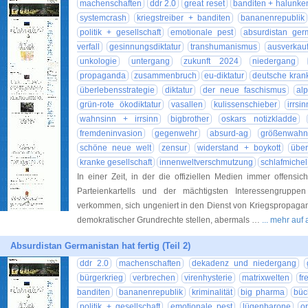
machenschaften
ddr 2.0
great reset
banditen + halunke
systemcrash
kriegstreiber + banditen
bananenrepublik
politik + gesellschaft
emotionale pest
absurdistan ger
verfall
gesinnungsdiktatur
transhumanismus
ausverkau
unkologie
untergang
zukunft 2024
niedergang
propaganda
zusammenbruch
eu-diktatur
deutsche krank
überlebensstrategie
diktatur
der neue faschismus
al
grün-rote ökodiktatur
vasallen
kulissenschieber
irrsi
wahnsinn + irrsinn
bigbrother
oskars notizkladde
fremdeninvasion
gegenwehr
absurd-ag
größenwah
schöne neue welt
zensur
widerstand + boykott
übe
kranke gesellschaft
innenweltverschmutzung
schlafmichel
In einer Zeit, in der die offiziellen Medien immer offensi
Parteienkartells und der mächtigsten Interessengrupp
verkommen, sich ungeniert in den Dienst von Kriegspropaga
demokratischer Grundrechte stellen, abermals …
... mehr auf
Absurdistan Germanistan hat fertig (Teil 2)
ddr 2.0
machenschaften
dekadenz und niedergang
bürgerkrieg
verbrechen
virenhysterie
matrixwelten
fr
banditen
bananenrepublik
kriminalität
big pharma
büc
politik + gesellschaft
emotionale pest
lügenbarone
o