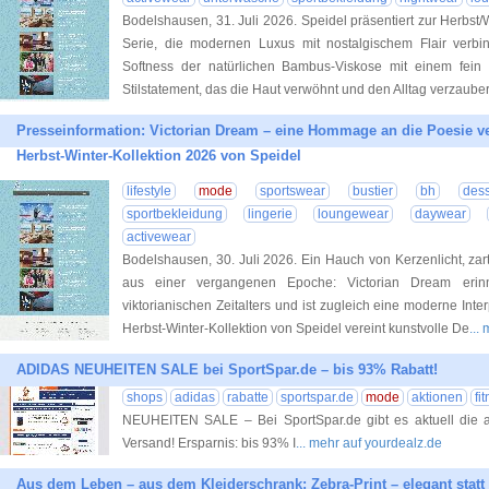
Bodelshausen, 31. Juli 2026. Speidel präsentiert zur Herbs
Serie, die modernen Luxus mit nostalgischem Flair verbi
Softness der natürlichen Bambus-Viskose mit einem fein 
Stilstatement, das die Haut verwöhnt und den Alltag verzauber
Presseinformation: Victorian Dream – eine Hommage an die Poesie ve
Herbst-Winter-Kollektion 2026 von Speidel
lifestyle
mode
sportswear
bustier
bh
des
sportbekleidung
lingerie
loungewear
daywear
activewear
Bodelshausen, 30. Juli 2026. Ein Hauch von Kerzenlicht, zar
aus einer vergangenen Epoche: Victorian Dream erin
viktorianischen Zeitalters und ist zugleich eine moderne Inter
Herbst-Winter-Kollektion von Speidel vereint kunstvolle De
...
ADIDAS NEUHEITEN SALE bei SportSpar.de – bis 93% Rabatt!
shops
adidas
rabatte
sportspar.de
mode
aktionen
fi
NEUHEITEN SALE – Bei SportSpar.de gibt es aktuell die
Versand! Ersparnis: bis 93% I
... mehr auf yourdealz.de
Aus dem Leben – aus dem Kleiderschrank: Zebra-Print – elegant statt