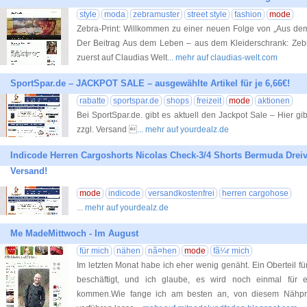
style
moda
zebramuster
street style
fashion
mode
Zebra-Print: Willkommen zu einer neuen Folge von „Aus de
Der Beitrag Aus dem Leben – aus dem Kleiderschrank: Zebra-
zuerst auf Claudias Welt
... mehr auf claudias-welt.com
SportSpar.de – JACKPOT SALE – ausgewählte Artikel für je 6,66€!
rabatte
sportspar.de
shops
freizeit
mode
aktionen
Bei SportSpar.de. gibt es aktuell den Jackpot Sale – Hier gib
zzgl. Versand 
... mehr auf yourdealz.de
Indicode Herren Cargoshorts Nicolas Check-3/4 Shorts Bermuda Dreivie
Versand!
mode
indicode
versandkostenfrei
herren cargohose
... mehr auf yourdealz.de
Me MadeMittwoch - Im August
für mich
nähen
nã¤hen
mode
fã¼r mich
Im letzten Monat habe ich eher wenig genäht. Ein Oberteil fü
beschäftigt, und ich glaube, es wird noch einmal für 
kommen.Wie fange ich am besten an, von diesem Nähpro