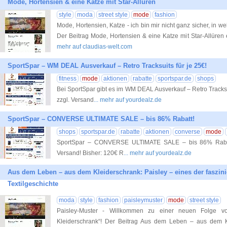
Mode, Hortensien & eine Katze mit Star-Allüren
style
moda
street style
mode
fashion
Mode, Hortensien, Katze - ich bin mir nicht ganz sicher, in we
Der Beitrag Mode, Hortensien & eine Katze mit Star-Allüren 
mehr auf claudias-welt.com
SportSpar – WM DEAL Ausverkauf – Retro Tracksuits für je 25€!
fitness
mode
aktionen
rabatte
sportspar.de
shops
Bei SportSpar gibt es im WM DEAL Ausverkauf – Retro Tracksui
zzgl. Versand
... mehr auf yourdealz.de
SportSpar – CONVERSE ULTIMATE SALE – bis 86% Rabatt!
shops
sportspar.de
rabatte
aktionen
converse
mode
SportSpar – CONVERSE ULTIMATE SALE – bis 86% Rabatt!
Versand! Bisher: 120€ R
... mehr auf yourdealz.de
Aus dem Leben – aus dem Kleiderschrank: Paisley – eines der faszin
Textilgeschichte
moda
style
fashion
paisleymuster
mode
street style
Paisley-Muster - Willkommen zu einer neuen Folge
Kleiderschrank“! Der Beitrag Aus dem Leben – aus dem Kl