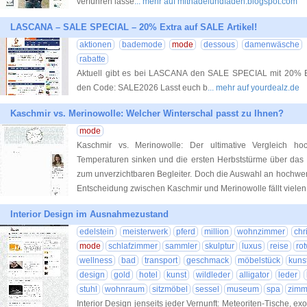
verführen lasse
... mehr auf mitnadelundfaden.blogspot.com
LASCANA – SALE SPECIAL – 20% Extra auf SALE Artikel!
aktionen
bademode
mode
dessous
damenwäsche
rabatte
Aktuell gibt es bei LASCANA den SALE SPECIAL mit 20% Ext
den Code: SALE2026 Lasst euch b
... mehr auf yourdealz.de
Kaschmir vs. Merinowolle: Welcher Winterschal passt zu Ihnen?
mode
Kaschmir vs. Merinowolle: Der ultimative Vergleich ho
Temperaturen sinken und die ersten Herbststürme über das L
zum unverzichtbaren Begleiter. Doch die Auswahl an hochwert
Entscheidung zwischen Kaschmir und Merinowolle fällt vielen
Interior Design im Ausnahmezustand
edelstein
meisterwerk
pferd
million
wohnzimmer
chr
mode
schlafzimmer
sammler
skulptur
luxus
reise
ro
wellness
bad
transport
geschmack
möbelstück
kuns
design
gold
hotel
kunst
wildleder
alligator
leder
stuhl
wohnraum
sitzmöbel
sessel
museum
spa
zimm
Interior Design jenseits jeder Vernunft: Meteoriten-Tische, ex