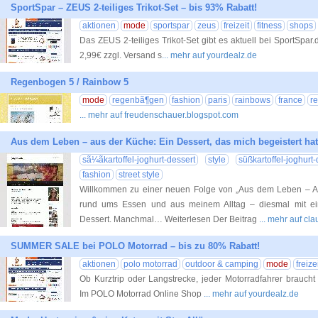
SportSpar – ZEUS 2-teiliges Trikot-Set – bis 93% Rabatt!
aktionen
mode
sportspar
zeus
freizeit
fitness
shops
Das ZEUS 2-teiliges Trikot-Set gibt es aktuell bei SportSpar.d
2,99€ zzgl. Versand s
... mehr auf yourdealz.de
Regenbogen 5 / Rainbow 5
mode
regenbã¶gen
fashion
paris
rainbows
france
r
... mehr auf freudenschauer.blogspot.com
Aus dem Leben – aus der Küche: Ein Dessert, das mich begeistert hat
sã¼ãkartoffel-joghurt-dessert
style
süßkartoffel-joghurt-
fashion
street style
Willkommen zu einer neuen Folge von „Aus dem Leben – Au
rund ums Essen und aus meinem Alltag – diesmal mit ein
Dessert. Manchmal… Weiterlesen Der Beitrag
... mehr auf cl
SUMMER SALE bei POLO Motorrad – bis zu 80% Rabatt!
aktionen
polo motorrad
outdoor & camping
mode
freize
Ob Kurztrip oder Langstrecke, jeder Motorradfahrer brauch
Im POLO Motorrad Online Shop
... mehr auf yourdealz.de