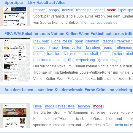
SportSpar – 16% Rabatt auf Alles!
rabatte
shops
freizeit
fitness
aktionen
mode
sportspa
SportSpar veranstaltet die Jubiläums Aktion, bei dem Kunde
von Sportartikeln und Bekle
... mehr auf yourdealz.de
FIFA-WM-Pokal im Louis-Vuitton-Koffer: Wenn Fußball auf Luxus trifft
new york
lionel messi
sport
titanium
tasche
frankreich
museum
spa
louis vuitton
brasilien
paris
ruthenium
mode
tradition
tv
weltmeisterschaft
qatar
koffer
nied
russland
kroatien
fifa
verpackung
gold
design
Der wichtigste Pokal im Fußball kommt nicht einfach auf den
Trophäe im maßgefertigten Louis-Vuitton-Koffer ins Finale.
Vuitton-Koffer: Wenn Fußball auf Luxus trifft erschien zuerst h
.
Aus dem Leben – aus dem Kleiderschrank: Farbe Grün – so vielseitig 
style
moda
street style
fashion
mode
Trendfarbe Grün – Willkommen zu einer neuen Folg
Kleiderschrank“!Hier teile ich kleine Geschichten rund um me
spontane Kombinationen und… Weiterlesen Der
... mehr auf 