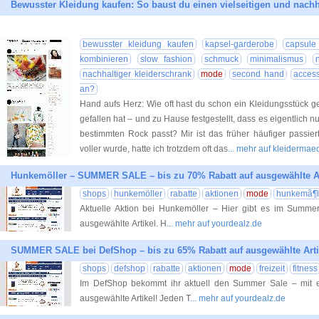
Bewusster Kleidung kaufen: So baust du einen vielseitigen und nachh
bewusster kleidung kaufen
kapsel-garderobe
capsule
kombinieren
slow fashion
schmuck
minimalismus
nachhaltiger kleiderschrank
mode
second hand
access
an?
Hand aufs Herz: Wie oft hast du schon ein Kleidungsstück gek
gefallen hat – und zu Hause festgestellt, dass es eigentlich 
bestimmten Rock passt? Mir ist das früher häufiger passie
voller wurde, hatte ich trotzdem oft das
... mehr auf kleiderma
Hunkemöller – SUMMER SALE – bis zu 70% Rabatt auf ausgewählte Ar
shops
hunkemöller
rabatte
aktionen
mode
hunkemã¶l
Aktuelle Aktion bei Hunkemöller – Hier gibt es im Summe
ausgewählte Artikel. H
... mehr auf yourdealz.de
SUMMER SALE bei DefShop – bis zu 65% Rabatt auf ausgewählte Arti
shops
defshop
rabatte
aktionen
mode
freizeit
fitness
Im DefShop bekommt ihr aktuell den Summer Sale – mit e
ausgewählte Artikel! Jeden T
... mehr auf yourdealz.de