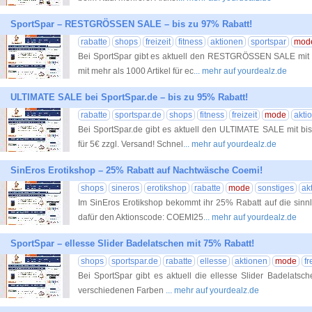
SportSpar – RESTGRÖSSEN SALE – bis zu 97% Rabatt!
rabatte
shops
freizeit
fitness
aktionen
sportspar
mod
Bei SportSpar gibt es aktuell den RESTGRÖSSEN SALE mit 
mit mehr als 1000 Artikel für ec
... mehr auf yourdealz.de
ULTIMATE SALE bei SportSpar.de – bis zu 95% Rabatt!
rabatte
sportspar.de
shops
fitness
freizeit
mode
akti
Bei SportSpar.de gibt es aktuell den ULTIMATE SALE mit bis
für 5€ zzgl. Versand! Schnel
... mehr auf yourdealz.de
SinEros Erotikshop – 25% Rabatt auf Nachtwäsche Coemi!
shops
sineros
erotikshop
rabatte
mode
sonstiges
ak
Im SinEros Erotikshop bekommt ihr 25% Rabatt auf die sinn
dafür den Aktionscode: COEMI25
... mehr auf yourdealz.de
SportSpar – ellesse Slider Badelatschen mit 75% Rabatt!
shops
sportspar.de
rabatte
ellesse
aktionen
mode
fr
Bei SportSpar gibt es aktuell die ellesse Slider Badelatsc
verschiedenen Farben
... mehr auf yourdealz.de