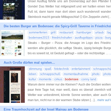
Unser Ausflug führte uns am Donnerstag auf den Pfänder b
Gondel Das Wetter hat mitgespielt und wir hatten einen he
Fuß ist, dann kann man dort oben auch wundervoll wandern
Steinbock macht gerade Mittagsschlaf 🙂 Ein Zeppelin zieht [
Die besten Burger am Bodensee: die Spicy-Grill Taverne in Friedrich
sommerferien
grill
restaurant
hamburger
urlaub
ta
bodensee2015
friedrichshafen
ausflugstipps
pizza
bur
Steaks – Burger – Pizza: die Ansage im Logo des Friedrich
werden alle glücklich, die saftige Steaks, üppig belegte Bu
bis es soweit ist, ist Geduld gefragt – oder die rechtzeitige …
.
Auch Große dürfen mal spielen…
stimmung
spaß
fototechnik
entertainment
schnappschü
leben
schnappschuß
momentaufnahme
photo
photo
kultur
momente
cirkus
bodensee
conny land
Warum denn immer nur die Kleinen? Auch die Großen wolle
paar freie Tage hat, man weiß, dass es überall ziemlich vol
Wetter war unbestimmt, könnte Sonne werden, aber auch Ge
man tun, nicht nur in der warmen Stube sitzen […]
... mehr auf
Eine Traumhochzeit auf der Insel Mainau am Bodensee