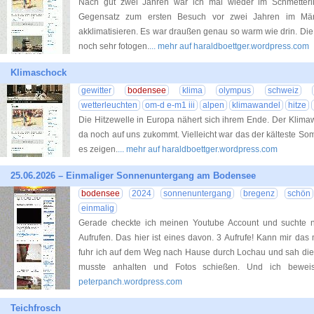
Nach gut zwei Jahren war ich mal wieder im Schmetterl
Gegensatz zum ersten Besuch vor zwei Jahren im Mär
akklimatisieren. Es war draußen genau so warm wie drin. Di
noch sehr fotogen.
... mehr auf haraldboettger.wordpress.com
Klimaschock
gewitter
bodensee
klima
olympus
schweiz
wetterleuchten
om-d e-m1 iii
alpen
klimawandel
hitze
Die Hitzewelle in Europa nähert sich ihrem Ende. Der Klimaw
da noch auf uns zukommt. Vielleicht war das der kälteste Som
es zeigen.
... mehr auf haraldboettger.wordpress.com
25.06.2026 – Einmaliger Sonnenuntergang am Bodensee
bodensee
2024
sonnenuntergang
bregenz
schön
einmalig
Gerade checkte ich meinen Youtube Account und suchte 
Aufrufen. Das hier ist eines davon. 3 Aufrufe! Kann mir d
fuhr ich auf dem Weg nach Hause durch Lochau und sah die
musste anhalten und Fotos schießen. Und ich bewei
peterpanch.wordpress.com
Teichfrosch