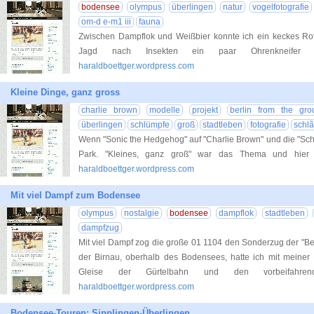
bodensee
olympus
überlingen
natur
vogelfotografie
om-d e-m1 iii
fauna
Zwischen Dampflok und Weißbier konnte ich ein keckes Rotk
Jagd nach Insekten ein paar Ohrenkneifer g
haraldboettger.wordpress.com
Kleine Dinge, ganz gross
charlie brown
modelle
projekt
berlin from the gro
überlingen
schlümpfe
groß
stadtleben
fotografie
schl
Wenn "Sonic the Hedgehog" auf "Charlie Brown" und die "Schlüm
Park. "Kleines, ganz groß" war das Thema und hier 
haraldboettger.wordpress.com
Mit viel Dampf zum Bodensee
olympus
nostalgie
bodensee
dampflok
stadtleben
dampfzug
Mit viel Dampf zog die große 01 1104 den Sonderzug der "Be
der Birnau, oberhalb des Bodensees, hatte ich mit meiner 
Gleise der Gürtelbahn und den vorbeifahren
haraldboettger.wordpress.com
Bodensee-Touren: Sipplingen-Überlingen