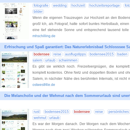
fotografie
wedding
hochzeit
hochzeitsreportage
fot
bilder
Wenn die eigenen Trauzeugen zur Hochzeit an den Bodensee 
groß! Ich, als Fotograf, hatte sofort buntes Herbstlaub, ei
eine tief stehende Sonne und entsprechend tausend tolle 
mhschilling.de
Erfrischung und Spaß garantiert: Das Naturerlebnisbad Schlosssee S
bodensee
reise
ausflugstipps
bodensee2015
baden
salem
urlaub
schwimmen
Es gibt sie wirklich noch. Freizeitvergnügen, die komplet
komplett kostenlos. Ohne Netz und doppelten Boden und ohn
Salem, in nächster Nähe des berühmten Internats, ist nicht n
ostwestf4le.de
Die Melancholie und der Wehmut nach dem Sommerurlaub sind unert
rust
bodensee2015
bodensee
reise
persönliches
wehmut
urlaub
Es war der Morgen danach. Der Morgen nach dem Wochen