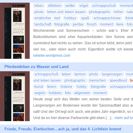
leben
stilleben
wetter
vögel
schnappschuß
moment
photo
leben und leben lassen
photographic
reiher
nat
eriskircher ried
hobbys
spaß
schnappschüsse
foto
landschaft
fotografie
pentax
frosch
moment
tiere
foto
Wochenende und Sonnenschein – schön wär´s. Eher 
Balkonblumen sind eher Aquarienkästen. Von Sonne weit
zumindest fast nichts zu sehen. Das ist schon blöd, denn jetz
viel los…oder eben auch nicht. Eigentlich wollte ich wied
lokielie.wordpress.com
Pferdestärken zu Wasser und Land
schnappschuß
leben
tamron
photo
langenargen
mom
und leben lassen
photographic
menschen
speedboot
b
kunst
feiern
historie
hobby
fotografie
schnappschü
segeln
hobbies
foto
allgemein
moment
Heute zeigt sich das Wetter von seiner besten Seite und
Langenargen am Bodensee wurde der Saisonauftakt also au
satt! Und der Ort legt sich auch, wie jedes Jahr eigentlich, so 
Und da es hier diverse Partnerorte gibt eben […]
... mehr auf 
Friede, Freude, Eierkuchen…ach ja, und das 4. Lichtlein brennt