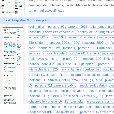
Morgen nach dem zwei Wochen währenden Sommerurlaub am
dem Zeppelin unterwegs, bin den Pfänder hochgewandert, 
... mehr auf ostwestf4le.de
Test: Grip das Motormagazin
det müller
porsche 911 carrera (993)
alfa romeo giuli
absolut
chevrolette corvette c7
bentley azure
bugatti v
wimmer gt2 rs
bmw 507
ferrari 430 scuderia
toyota pas
850 spider
mercedes 300 sl (r129)
maserati 3500 gt
fo
capri
honda rc213cv
matthais
porsche 911 t (urmodell)
vehicles
innocenti spider
porsche 911 kremer k3 jägermei
rolls-royce corniche
iso grifo 90
mercedes 300 sl
tv f
pontiac bonnville
mitsubishi 3000gt spider
porsche 91
kleinschnittiger f125
lancia flaminia
berkley b95
cadila
911 ruf ctr 3 clubsport
ferrari "le ferrari"
cadilac eldorado bia
porsche 911 carrera 4 (993)
bmw r 1200 gs
auto
plymot
c5
porsche 911 carrera 2 cabrio
suzuki swift cabrio
blo
california
mitsubishi eclipse spyder
hudson commodor
porsche 911 gt3 (991)
porsche 911 carrera s (991)
ferrar
chevrolette corvette c6
fiat barchetta
mercedes sls amg 
(norman timbs)
porsche 911 gt3 r hybrid
kia "provo concept
dodge viper rt/10
iso rivolta ir300
porsche 911 carrera 2 t