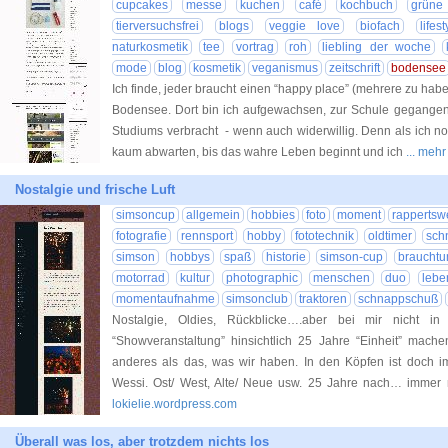
cupcakes
messe
kuchen
café
kochbuch
grüne
tierversuchsfrei
blogs
veggie love
biofach
lifest
naturkosmetik
tee
vortrag
roh
liebling der woche
mode
blog
kosmetik
veganismus
zeitschrift
bodensee
Ich finde, jeder braucht einen “happy place” (mehrere zu haben
Bodensee. Dort bin ich aufgewachsen, zur Schule gegangen
Studiums verbracht - wenn auch widerwillig. Denn als ich n
kaum abwarten, bis das wahre Leben beginnt und ich
... meh
Nostalgie und frische Luft
simsoncup
allgemein
hobbies
foto
moment
rappertswe
fotografie
rennsport
hobby
fototechnik
oldtimer
sch
simson
hobbys
spaß
historie
simson-cup
braucht
motorrad
kultur
photographic
menschen
duo
lebe
momentaufnahme
simsonclub
traktoren
schnappschuß
Nostalgie, Oldies, Rückblicke….aber bei mir nicht in
“Showveranstaltung” hinsichtlich 25 Jahre “Einheit” mache
anderes als das, was wir haben. In den Köpfen ist doch 
Wessi. Ost/ West, Alte/ Neue usw. 25 Jahre nach… immer no
lokielie.wordpress.com
Überall was los, aber trotzdem nichts los