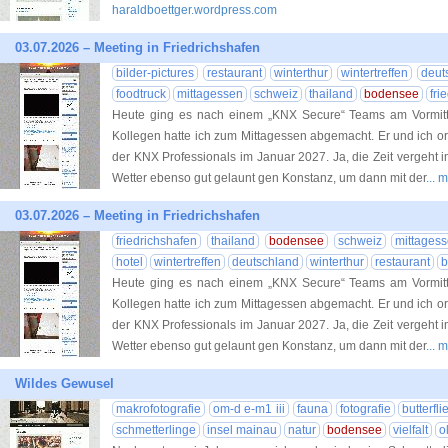
haraldboettger.wordpress.com
03.07.2026 – Meeting in Friedrichshafen
bilder-pictures
restaurant
winterthur
wintertreffen
deut
foodtruck
mittagessen
schweiz
thailand
bodensee
fri
Heute ging es nach einem „KNX Secure“ Teams am Vormitta
Kollegen hatte ich zum Mittagessen abgemacht. Er und ich or
der KNX Professionals im Januar 2027. Ja, die Zeit vergeht i
Wetter ebenso gut gelaunt gen Konstanz, um dann mit der
...
03.07.2026 – Meeting in Friedrichshafen
friedrichshafen
thailand
bodensee
schweiz
mittages
hotel
wintertreffen
deutschland
winterthur
restaurant
b
Heute ging es nach einem „KNX Secure“ Teams am Vormitta
Kollegen hatte ich zum Mittagessen abgemacht. Er und ich or
der KNX Professionals im Januar 2027. Ja, die Zeit vergeht i
Wetter ebenso gut gelaunt gen Konstanz, um dann mit der
...
Wildes Gewusel
makrofotografie
om-d e-m1 iii
fauna
fotografie
butterfli
schmetterlinge
insel mainau
natur
bodensee
vielfalt
o