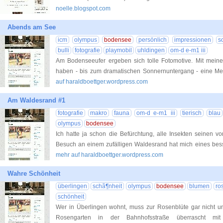
noelle.blogspot.com
Abends am See
icm
olympus
bodensee
persönlich
impressionen
s
bulli
fotografie
playmobil
uhldingen
om-d e-m1 iii
Am Bodenseeufer ergeben sich tolle Fotomotive. Mit meine
haben - bis zum dramatischen Sonnernuntergang - eine Me
auf haraldboettger.wordpress.com
Am Waldesrand #1
fotografie
makro
fauna
om-d e-m1 iii
tierisch
blau
olympus
bodensee
Ich hatte ja schon die Befürchtung, alle Insekten seinen 
Besuch an einem zufälligen Waldesrand hat mich eines besse
mehr auf haraldboettger.wordpress.com
Wahre Schönheit
überlingen
schã¶nheit
olympus
bodensee
blumen
ro
schönheit
Wer in Überlingen wohnt, muss zur Rosenblüte gar nicht un
Rosengarten in der Bahnhofsstraße überrascht mit 