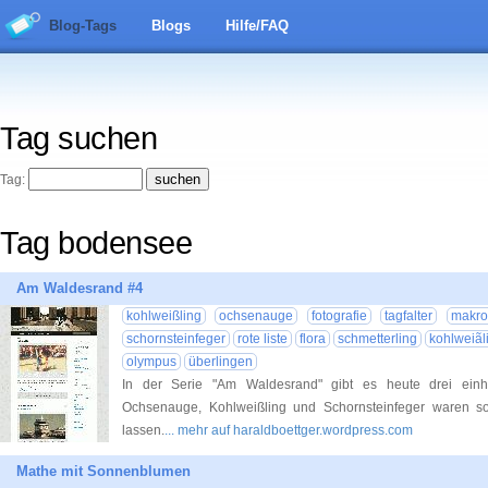
Blog-Tags
Blogs
Hilfe/FAQ
Tag suchen
Tag:
Tag bodensee
Am Waldesrand #4
kohlweißling
ochsenauge
fotografie
tagfalter
makrof
schornsteinfeger
rote liste
flora
schmetterling
kohlweiãl
olympus
überlingen
In der Serie "Am Waldesrand" gibt es heute drei einh
Ochsenauge, Kohlweißling und Schornsteinfeger waren so 
lassen.
... mehr auf haraldboettger.wordpress.com
Mathe mit Sonnenblumen