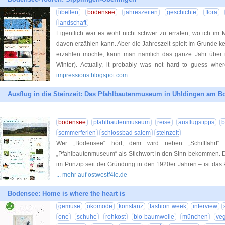
libellen
bodensee
jahreszeiten
geschichte
flora
landschaft
Eigentlich war es wohl nicht schwer zu erraten, wo ich i
davon erzählen kann. Aber die Jahreszeit spielt Im Grunde ke
erzählen möchte, kann man nämlich das ganze Jahr über ma
Winter). Actually, it probably was not hard to guess wh
impressions.blogspot.com
Ausflug in die Steinzeit: Das Pfahlbautenmuseum in Uhldingen am 
bodensee
pfahlbautenmuseum
reise
ausflugstipps
sommerferien
schlossbad salem
steinzeit
Wer „Bodensee“ hört, dem wird neben „Schifffahrt“
„Pfahlbautenmuseum“ als Stichwort in den Sinn bekommen. D
im Prinzip seit der Gründung in den 1920er Jahren – ist d
... mehr auf ostwestf4le.de
Bodensee: Home is where the heart is
gemüse
ökomode
konstanz
fashion week
interview
one
schuhe
rohkost
bio-baumwolle
münchen
ve