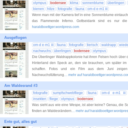
olympus
bodensee
klima
sonnenblume
überlingen
bienen
hitze
fotografie
fauna
om-d e-m1 iii
Wenn man mit der Kamera tief in eine Sonnenblume eintaucht
das Flammende Inferno. Gottseidank sind es nur die g
haraldboettger.wordpress.com
Ausgeflogen
om-d e-m1 iii
fauna
fotografie
tierisch
waldrapp
wiede
nachwuchs
überlingen
bodensee
olympus
Die Überlinger Waldrappkolonie hat ihren Felsen hoch über d
Hinterland den Speck an, den sie brauchen, um später im
schaffen. Fotos und ein Film aus dem Juni zeige
Nachwuchsfütterung.
... mehr auf haraldboettger.wordpress.c
Am Waldesrand #3
fotografie
sumpfschwebfliege
fauna
om-d e-m1 iii
insekten
fliege
olympus
bodensee
Was sieht aus wie eine Wespe, ist aber keine? Genau, die Sch
finden an Waldesrändern.
... mehr auf haraldboettger.wordpre
Ente gut, alles gut