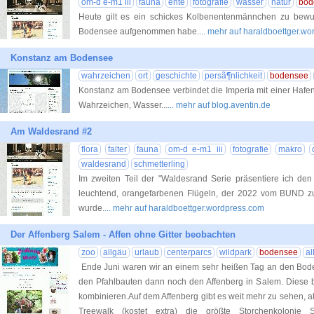
om-d e-m1 iii
fauna
ente
fotografie
wasser
natur
bod
Heute gilt es ein schickes Kolbenentenmännchen zu bewun
Bodensee aufgenommen habe.
... mehr auf haraldboettger.w
Konstanz am Bodensee
wahrzeichen
ort
geschichte
persã¶nlichkeit
bodensee
Konstanz am Bodensee verbindet die Imperia mit einer Hafen
Wahrzeichen, Wasser...
... mehr auf blog.aventin.de
Am Waldesrand #2
flora
falter
fauna
om-d e-m1 iii
fotografie
makro
waldesrand
schmetterling
Im zweiten Teil der "Waldesrand Serie präsentiere ich den 
leuchtend, orangefarbenen Flügeln, der 2022 vom BUND zu
wurde.
... mehr auf haraldboettger.wordpress.com
Der Affenberg Salem - Affen ohne Gitter beobachten
zoo
allgäu
urlaub
centerparcs
wildpark
bodensee
al
Ende Juni waren wir an einem sehr heißen Tag an den Bod
den Pfahlbauten dann noch den Affenberg in Salem. Diese b
kombinieren.Auf dem Affenberg gibt es weit mehr zu sehen, al
Treewalk (kostet extra) die größte Storchenkolonie S