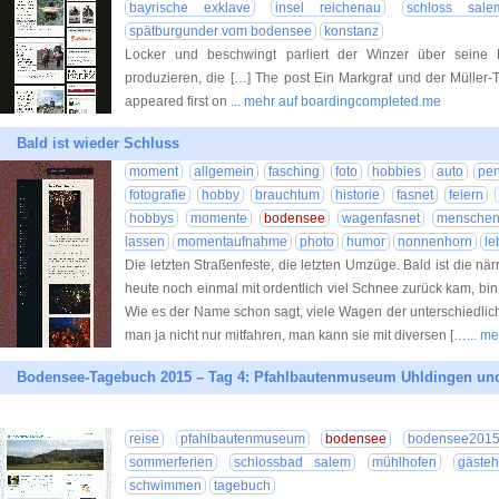
bayrische exklave
insel reichenau
schloss sale
spätburgunder vom bodensee
konstanz
Locker und beschwingt parliert der Winzer über seine
produzieren, die […] The post Ein Markgraf und der Müller
appeared first on
... mehr auf boardingcompleted.me
Bald ist wieder Schluss
moment
allgemein
fasching
foto
hobbies
auto
pen
fotografie
hobby
brauchtum
historie
fasnet
feiern
hobbys
momente
bodensee
wagenfasnet
mensche
lassen
momentaufnahme
photo
humor
nonnenhorn
le
Die letzten Straßenfeste, die letzten Umzüge. Bald ist die när
heute noch einmal mit ordentlich viel Schnee zurück kam, b
Wie es der Name schon sagt, viele Wagen der unterschiedli
man ja nicht nur mitfahren, man kann sie mit diversen […
... m
Bodensee-Tagebuch 2015 – Tag 4: Pfahlbautenmuseum Uhldingen un
reise
pfahlbautenmuseum
bodensee
bodensee201
sommerferien
schlossbad salem
mühlhofen
gäste
schwimmen
tagebuch