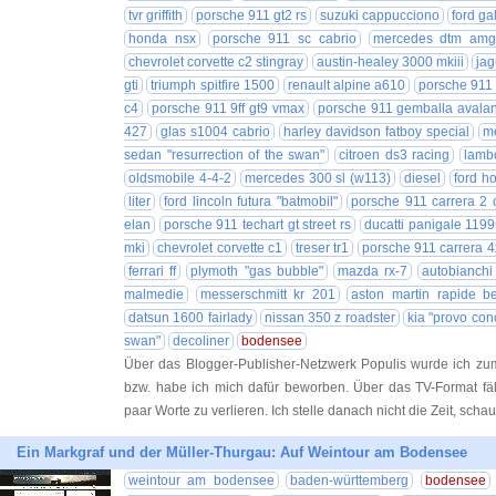
tvr griffith
porsche 911 gt2 rs
suzuki cappucciono
ford ga
honda nsx
porsche 911 sc cabrio
mercedes dtm amg
chevrolet corvette c2 stingray
austin-healey 3000 mkiii
jag
gti
triumph spitfire 1500
renault alpine a610
porsche 911 
c4
porsche 911 9ff gt9 vmax
porsche 911 gemballa avalan
427
glas s1004 cabrio
harley davidson fatboy special
m
sedan "resurrection of the swan"
citroen ds3 racing
lambo
oldsmobile 4-4-2
mercedes 300 sl (w113)
diesel
ford ho
liter
ford lincoln futura "batmobil"
porsche 911 carrera 2 
elan
porsche 911 techart gt street rs
ducatti panigale 1199
mki
chevrolet corvette c1
treser tr1
porsche 911 carrera 4
ferrari ff
plymoth "gas bubble"
mazda rx-7
autobianchi
malmedie
messerschmitt kr 201
aston martin rapide b
datsun 1600 fairlady
nissan 350 z roadster
kia "provo con
swan"
decoliner
bodensee
Über das Blogger-Publisher-Netzwerk Populis wurde ich zu
bzw. habe ich mich dafür beworben. Über das TV-Format fäll
paar Worte zu verlieren. Ich stelle danach nicht die Zeit, sch
Ein Markgraf und der Müller-Thurgau: Auf Weintour am Bodensee
weintour am bodensee
baden-württemberg
bodensee