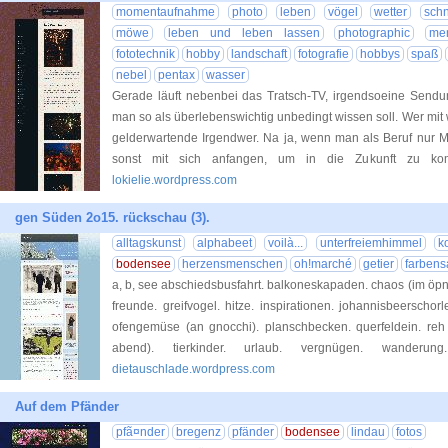
momentaufnahme
photo
leben
vögel
wetter
sch
möwe
leben und leben lassen
photographic
me
fototechnik
hobby
landschaft
fotografie
hobbys
spaß
nebel
pentax
wasser
Gerade läuft nebenbei das Tratsch-TV, irgendsoeine Sendun
man so als überlebenswichtig unbedingt wissen soll. Wer mit
gelderwartende Irgendwer. Na ja, wenn man als Beruf nur Mo
sonst mit sich anfangen, um in die Zukunft zu ko
lokielie.wordpress.com
gen Süden 2o15. rückschau (3).
alltagskunst
alphabeet
voilà...
unterfreiemhimmel
k
bodensee
herzensmenschen
oh!marché
getier
farbens
a, b, see abschiedsbusfahrt. balkoneskapaden. chaos (im öpnv
freunde. greifvogel. hitze. inspirationen. johannisbeerschorle
ofengemüse (an gnocchi). planschbecken. querfeldein. re
abend). tierkinder. urlaub. vergnügen. wanderu
dietauschlade.wordpress.com
Auf dem Pfänder
pfã¤nder
bregenz
pfänder
bodensee
lindau
fotos