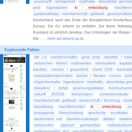
unvernunft
verlogenheit
impfmafia
absurdistan german
pest
lügenbarone
ki - entwicklung
machtterro
parteiendiktatur
machtwirtschaft
geldwelt
gesellschaftskri
Deutschland spürt das Ende der Behaglichkeit Hunderttau
Europa. Die EU scheint zu zerfallen. Die Ikone Volkswa
Russland ist plötzlich denkbar. Das Unbehagen der Bürger 
Die …
... mehr auf absurd-ag.de
Ergänzende Fakten
ddr 2.0
machenschaften
great reset
banditen + hal
verbrechen
freiheit
matrixwelten
virenhysterie
kapital
banditen
medizin + gesundheit
orwell 2026
kriminalit
manipulationstechniken
bücher + literatur
corona
poli
oligarchenmafia
lügenbarone
impfmafia
absurdistan ge
dekadenz + verfall
gesinnungsdiktatur
transhumanis
zukunft 2025/26
klimareligion
scheindemokratie
machtwirtschaft
geldwelt
wissenschaft + forschung
nied
klarstellung
machtterroristen
ki - entwicklung
zu
propaganda
überschuldung
geschichte
eu-diktatur
deutschland exit
überlebensstrategie
diktatur
bakteri
mindcontrol
alptraum germanistan
mafiastrukture
weltkriegsgefahr akut
gesundheitsdiktatur
grün-rote ökodi