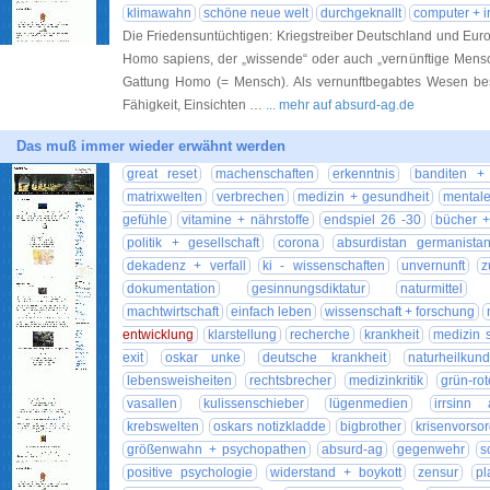
klimawahn
schöne neue welt
durchgeknallt
computer + i
Die Friedensuntüchtigen: Kriegstreiber Deutschland und Eu
Homo sapiens, der „wissende“ oder auch „vernünftige Mensch
Gattung Homo (= Mensch). Als vernunftbegabtes Wesen bes
Fähigkeit, Einsichten …
... mehr auf absurd-ag.de
Das muß immer wieder erwähnt werden
great reset
machenschaften
erkenntnis
banditen +
matrixwelten
verbrechen
medizin + gesundheit
mentale
gefühle
vitamine + nährstoffe
endspiel 26 -30
bücher + 
politik + gesellschaft
corona
absurdistan germanista
dekadenz + verfall
ki - wissenschaften
unvernunft
z
dokumentation
gesinnungsdiktatur
naturmittel
machtwirtschaft
einfach leben
wissenschaft + forschung
entwicklung
klarstellung
recherche
krankheit
medizin 
exit
oskar unke
deutsche krankheit
naturheilkun
lebensweisheiten
rechtsbrecher
medizinkritik
grün-rot
vasallen
kulissenschieber
lügenmedien
irrsinn 
krebswelten
oskars notizkladde
bigbrother
krisenvorso
größenwahn + psychopathen
absurd-ag
gegenwehr
s
positive psychologie
widerstand + boykott
zensur
pl