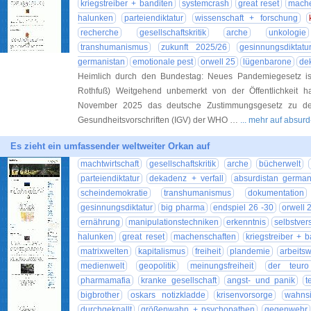
kriegstreiber + banditen
systemcrash
great reset
mache
halunken
parteiendiktatur
wissenschaft + forschung
recherche
gesellschaftskritik
arche
unkologie
transhumanismus
zukunft 2025/26
gesinnungsdiktatu
germanistan
emotionale pest
orwell 25
lügenbarone
dek
Heimlich durch den Bundestag: Neues Pandemiegesetz ist 
Rothfuß) Weitgehend unbemerkt von der Öffentlichkeit 
November 2025 das deutsche Zustimmungsgesetz zu den
Gesundheitsvorschriften (IGV) der WHO …
... mehr auf absur
Es zieht ein umfassender weltweiter Orkan auf
machtwirtschaft
gesellschaftskritik
arche
bücherwelt
parteiendiktatur
dekadenz + verfall
absurdistan german
scheindemokratie
transhumanismus
dokumentation
gesinnungsdiktatur
big pharma
endspiel 26 -30
orwell 
ernährung
manipulationstechniken
erkenntnis
selbstver
halunken
great reset
machenschaften
kriegstreiber + 
matrixwelten
kapitalismus
freiheit
plandemie
arbeitsw
medienwelt
geopolitik
meinungsfreiheit
der teur
pharmamafia
kranke gesellschaft
angst- und panik
t
bigbrother
oskars notizkladde
krisenvorsorge
wahnsi
durchgeknallt
größenwahn + psychopathen
gegenwehr