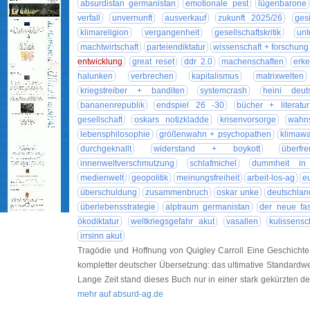
absurdistan germanistan
emotionale pest
lügenbarone
verfall
unvernunft
ausverkauf
zukunft 2025/26
ges
klimareligion
vergangenheit
gesellschaftskritik
unt
machtwirtschaft
parteiendiktatur
wissenschaft + forschung
entwicklung
great reset
ddr 2.0
machenschaften
erke
halunken
verbrechen
kapitalismus
matrixwelten
kriegstreiber + banditen
systemcrash
heini deut
bananenrepublik
endspiel 26 -30
bücher + literatur
gesellschaft
oskars notizkladde
krisenvorsorge
wahns
lebensphilosophie
größenwahn + psychopathen
klimaw
durchgeknallt
widerstand + boykott
überfr
innenweltverschmutzung
schlafmichel
dummheit in r
medienwelt
geopolitik
meinungsfreiheit
arbeit-los-ag
eu
überschuldung
zusammenbruch
oskar unke
deutschland
überlebensstrategie
alptraum germanistan
der neue fa
ökodiktatur
weltkriegsgefahr akut
vasallen
kulissensc
irrsinn akut
Tragödie und Hoffnung von Quigley Carroll Eine Geschichte 
kompletter deutscher Übersetzung: das ultimative Standardwe
Lange Zeit stand dieses Buch nur in einer stark gekürzten 
mehr auf absurd-ag.de