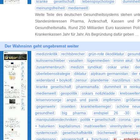
kranke gesellschaft
lebenspsychologie
dummhei
meinungsfreiheit
medienwelt
Weite Teile des deutschen Gesundheitssystems stehen unter
Standesinteressen Pharma, Ärzteschaft, Kassen und P
Gesundheitsmafia. Rund 250 Milliarden Euro kassieren Polit
Krankenkassen Jahr für Jahr. Als Begründung dafür geben …
Der Wahnsinn geht ungebremst weiter
medizinkritik
rechtsbrecher
grün-rote ökodiktatur
gesundh
kulissenschieber
vasallen
lügenmedien
irrsinn akut
fu
zusammenbruch
medizin syndikat
oskar unke
de
überlebensstrategie
diktatur
alptraum germanistan
der 
widerstand + boykott
zensur
plandemie
narzißmus
sch
kranke gesellschaft
pharmamafia
dummheit in reinkul
medienwelt
geopolitik
oskars notizkladde
krebswelte
krisenvorsorge
angst- und panik
impfirrsinn
größen
gegenwehr
insekten
krankheitserreger
schöne neu
gesundheit
big pharma
endspiel 26 -30
k
manipulationstechniken
politik + gesellschaft
corona
gre
+ halunken
kapitalismus
matrixwelten
virenhysterie
ve
systemcrash
gesellschaftskritik
bücherwelt
unkologie
niedergang
wissenschaft + forschung
ki - entwickl