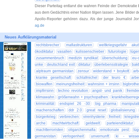
Dieser Parteitag entlarvt die wahren Feinde der Demokratie Es 
aus dem Gedächtnis einer Nation tilgen lassen. Jene Bilder d
Apollo-Reporter gehören dazu. Als der junge Journalist Jo
ag.de
Neues Aufklärungsmaterial
rechtsbrecher
mafiastrukturen
weltkriegsgefahr akut
ökodiktatur
vasallen
kulissenschieber
futurologie
lüge
zusammenbruch
medizin syndikat
überschuldung
eu-d
unke
deutschland exit
diktatur
überlebensstrategie
bakt
alptraum germanistan
zensur
widerstand + boykott
arb
kranke gesellschaft
schlafmichel
der teuro €
arbe
biowaffen
meinungsfreiheit
wahnsinn + irrsinn
bigbrothe
impfirrsinn
techno revolution
angst- und panik
fremde
klimawahn
größenwahn + psychopathen
krankheitserreg
kriminalität
endspiel 26 -30
big pharma
manipulat
machenschaften
ddr 2.0
great reset
globalisierung
bürgerkrieg
verbrechen
virenhysterie
freiheit
kriegstr
arche
machtwirtschaft
geldwelt
parteiendiktatur
machtterroristen
oligarchenmafia
emotionale pest
lü
germanistan
verlogenheit
unvernunft
ki - wissen