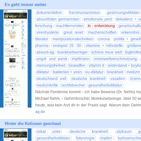
Es geht immer weiter
dokumentation
transhumanismus
gesinnungsdiktatur
absurdistan germanistan
emotionale pest
dekadenz + ve
forschung
machtterroristen
ki - entwicklung
gesellschafts
virenhysterie
great reset
machenschaften
erkenntnis
literatur
manipulationstechniken
corona
politik + gesell
pharma
endspiel 26 -30
vitamine + nährstoffe
größen
absurd-ag
krankheitserreger
schöne neue welt
bigbroth
angst- und panik
impfirrsinn
innenweltverschmutzung
meinungsfreiheit
biowaffen
vitamin d
widerstand + boyko
diktatur
bakterien + viren
eu-diktatur
krankheit
medizin 
deutschland exit
deutsche krankheit
vasallen
irrsin
medizinkritik
rechtsbrecher
gesundheitsdiktatur
Nächste Pandemie kommt – ich habe Beweise (Dr. Nehls) mym
Michael Nehls – Gehirnforscher, Molekularbiologe, über 50 wi
heute, was kein Arzt dir in der Praxis sagt. Warum dein Geh
ag.de
Hinter die Kulissen geschaut
oskar unke
deutsche krankheit
alptraum ge
gesundheitsdiktatur
futurologie
impfen
kulissenschi