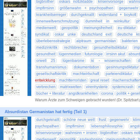
bigbrother
oskars notizkladde
krisenvorsorge
wahns
impfirrsinn
größenwahn + psychopathen
gegenwehr
krankheitserreger
durchgeknallt
widerstand + boykott
innenweltverschmutzung
dummheit in reinkultur
p
medienwelt
geopolitik
meinungsfreiheit
eu-diktatur
syndikat
oskar unke
deutschland exit
deutsche kr
überlebensstrategie
alptraum germanistan
bakterien
medizinkritik
rechtsbrecher
gesundheitsdiktatur
imp
gesundheit
lügenmedien
futurologie
irrsinn akut
absurd
orwell 25
lügenbarone
ki - wissenschaften
d
transhumanismus
dokumentation
gesinnungsdiktatur
gesellschaftskritik
machtwirtschaft
parteiendiktatur
entwicklung
machtterroristen
great reset
machenschafte
verbrechen
matrixwelten
virenhysterie
systemcrash
m
bücher + literatur
angstkrankheiten
corona
politik + gese
Warum Ärzte zum Schweigen gebracht wurden! (Dr. Spitzbart
Absurdistan Germanistan hat fertig (Teil 1)
durchgeknallt
schöne neue welt
frust
gegenwehr
kli
psychopathen
impfirrsinn
lebensphilosophie
angs
krisenvorsorge
wahnsinn + irrsinn
bigbrother
oskars not
medienwelt
geopolitik
asylwahnsinn
meinungsfreiheit