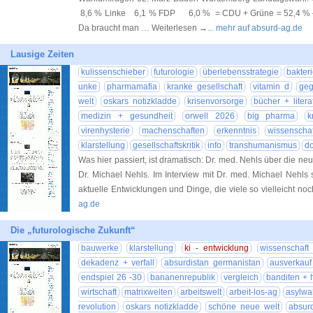
8,6 % Linke 6,1 % FDP 6,0 % = CDU + Grüne = 52,4 % –>
Da braucht man … Weiterlesen →
... mehr auf absurd-ag.de
Lausige Zeiten
kulissenschieber
futurologie
überlebensstrategie
bakter
unke
pharmamafia
kranke gesellschaft
vitamin d
ge
welt
oskars notizkladde
krisenvorsorge
bücher + litera
medizin + gesundheit
orwell 2026
big pharma
k
virenhysterie
machenschaften
erkenntnis
wissenscha
klarstellung
gesellschaftskritik
info
transhumanismus
d
Was hier passiert, ist dramatisch: Dr. med. Nehls über die n
Dr. Michael Nehls. Im Interview mit Dr. med. Michael Nehls
aktuelle Entwicklungen und Dinge, die viele so vielleicht n
ag.de
Die „futurologische Zukunft“
bauwerke
klarstellung
ki - entwicklung
wissenschaft
dekadenz + verfall
absurdistan germanistan
ausverkauf
endspiel 26 -30
bananenrepublik
vergleich
banditen + 
wirtschaft
matrixwelten
arbeitswelt
arbeit-los-ag
asylwa
revolution
oskars notizkladde
schöne neue welt
absur