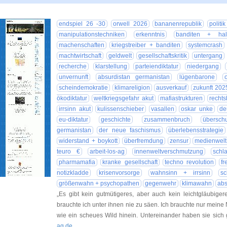
endspiel 26 -30
orwell 2026
bananenrepublik
politi
manipulationstechniken
erkenntnis
banditen + hal
machenschaften
kriegstreiber + banditen
systemcrash
machtwirtschaft
geldwelt
gesellschaftskritik
untergang
recherche
klarstellung
parteiendiktatur
niedergang
unvernunft
absurdistan germanistan
lügenbarone
scheindemokratie
klimareligion
ausverkauf
zukunft 202
ökodiktatur
weltkriegsgefahr akut
mafiastrukturen
rechts
irrsinn akut
kulissenschieber
vasallen
oskar unke
de
eu-diktatur
geschichte
zusammenbruch
übersch
germanistan
der neue faschismus
überlebensstrategie
widerstand + boykott
überfremdung
zensur
medienwelt
teuro €
arbeit-los-ag
innenweltverschmutzung
schl
pharmamafia
kranke gesellschaft
techno revolution
f
notizkladde
krisenvorsorge
wahnsinn + irrsinn
s
größenwahn + psychopathen
gegenwehr
klimawahn
abs
„Es gibt kein gutmütigeres, aber auch kein leichtgläubiger
brauchte ich unter ihnen nie zu säen. Ich brauchte nur meine
wie ein scheues Wild hinein. Untereinander haben sie sic
ag.de