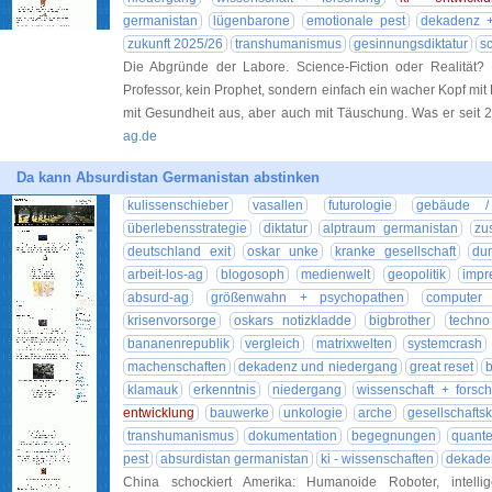
germanistan
lügenbarone
emotionale pest
dekadenz +
zukunft 2025/26
transhumanismus
gesinnungsdiktatur
s
Die Abgründe der Labore. Science-Fiction oder Realität? P
Professor, kein Prophet, sondern einfach ein wacher Kopf mit B
mit Gesundheit aus, aber auch mit Täuschung. Was er seit
ag.de
Da kann Absurdistan Germanistan abstinken
kulissenschieber
vasallen
futurologie
gebäude /
überlebensstrategie
diktatur
alptraum germanistan
zu
deutschland exit
oskar unke
kranke gesellschaft
du
arbeit-los-ag
blogosoph
medienwelt
geopolitik
impr
absurd-ag
größenwahn + psychopathen
computer 
krisenvorsorge
oskars notizkladde
bigbrother
techno
bananenrepublik
vergleich
matrixwelten
systemcrash
machenschaften
dekadenz und niedergang
great reset
klamauk
erkenntnis
niedergang
wissenschaft + forsc
entwicklung
bauwerke
unkologie
arche
gesellschaftskr
transhumanismus
dokumentation
begegnungen
quante
pest
absurdistan germanistan
ki - wissenschaften
dekaden
China schockiert Amerika: Humanoide Roboter, intelli