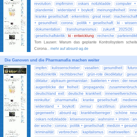
revolution
impfirrsinn
oskars notizkladde
computer + 
plandemie
widerstand + boykott
meinungsfreiheit
inne
kranke gesellschaft
erkenntnis
great reset
machenschaf
+ gesundheit
corona
politik + gesellschaft
ki - wissen
dokumentation
transhumanismus
zukunft 2025/26
gesellschaftskritik
ki - entwicklung
recherche
parteiendikt
Tom Lausen: Warum das geplante Kontrollsystem scheite
Corona
... mehr auf absurd-ag.de
Die Ganoven und die Pharmamafia machen weiter
impfen
kulissenschieber
vasallen
gesundheit
futur
medizinkritik
rechtsbrecher
grün-rote ökodiktatur
gesun
diktatur
alptraum germanistan
bakterien + viren
der neue
augenblicke der freiheit
propaganda
zusammenbruch
deutschland exit
deutsche krankheit
innenweltverschm
reinkultur
pharmamafia
kranke gesellschaft
medienw
widerstand + boykott
zensur
narzißmus
plandemi
gegenwehr
absurd-ag
krankheitserreger
schöne neu
oskars notizkladde
krisenvorsorge
wahnsinn + irrsinn
an
der woche
corona
politik + gesellschaft
medizin + gesund
kriminalität
verbrechen
kapitalismus
matrixwelten
v