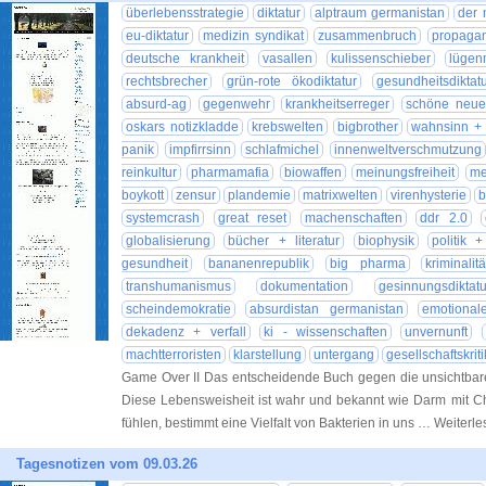
überlebensstrategie
diktatur
alptraum germanistan
der 
eu-diktatur
medizin syndikat
zusammenbruch
propaga
deutsche krankheit
vasallen
kulissenschieber
lügen
rechtsbrecher
grün-rote ökodiktatur
gesundheitsdiktatu
absurd-ag
gegenwehr
krankheitserreger
schöne neue
oskars notizkladde
krebswelten
bigbrother
wahnsinn + i
panik
impfirrsinn
schlafmichel
innenweltverschmutzung
reinkultur
pharmamafia
biowaffen
meinungsfreiheit
me
boykott
zensur
plandemie
matrixwelten
virenhysterie
b
systemcrash
great reset
machenschaften
ddr 2.0
globalisierung
bücher + literatur
biophysik
politik +
gesundheit
bananenrepublik
big pharma
kriminalitä
transhumanismus
dokumentation
gesinnungsdiktatu
scheindemokratie
absurdistan germanistan
emotional
dekadenz + verfall
ki - wissenschaften
unvernunft
machtterroristen
klarstellung
untergang
gesellschaftskriti
Game Over II Das entscheidende Buch gegen die unsichtbare
Diese Lebensweisheit ist wahr und bekannt wie Darm mit Ch
fühlen, bestimmt eine Vielfalt von Bakterien in uns … Weiterl
Tagesnotizen vom 09.03.26