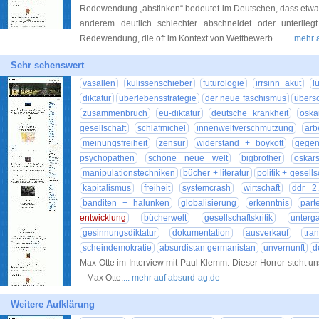
Redewendung „abstinken“ bedeutet im Deutschen, dass etwas
anderem deutlich schlechter abschneidet oder unterlieg
Redewendung, die oft im Kontext von Wettbewerb …
... mehr
Sehr sehenswert
vasallen
kulissenschieber
futurologie
irrsinn akut
l
diktatur
überlebensstrategie
der neue faschismus
übers
zusammenbruch
eu-diktatur
deutsche krankheit
oska
gesellschaft
schlafmichel
innenweltverschmutzung
arb
meinungsfreiheit
zensur
widerstand + boykott
gege
psychopathen
schöne neue welt
bigbrother
oskar
manipulationstechniken
bücher + literatur
politik + gesells
kapitalismus
freiheit
systemcrash
wirtschaft
ddr 2
banditen + halunken
globalisierung
erkenntnis
part
entwicklung
bücherwelt
gesellschaftskritik
unterg
gesinnungsdiktatur
dokumentation
ausverkauf
tra
scheindemokratie
absurdistan germanistan
unvernunft
d
Max Otte im Interview mit Paul Klemm: Dieser Horror steht un
– Max Otte.
... mehr auf absurd-ag.de
Weitere Aufklärung