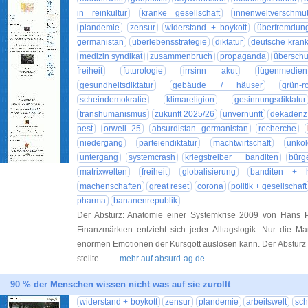
in reinkultur
kranke gesellschaft
innenweltverschmu
plandemie
zensur
widerstand + boykott
überfremdun
germanistan
überlebensstrategie
diktatur
deutsche krank
medizin syndikat
zusammenbruch
propaganda
übersch
freiheit
futurologie
irrsinn akut
lügenmedien
gesundheitsdiktatur
gebäude / häuser
grün-r
scheindemokratie
klimareligion
gesinnungsdiktatur
transhumanismus
zukunft 2025/26
unvernunft
dekadenz 
pest
orwell 25
absurdistan germanistan
recherche
niedergang
parteiendiktatur
machtwirtschaft
unkol
untergang
systemcrash
kriegstreiber + banditen
bürg
matrixwelten
freiheit
globalisierung
banditen + h
machenschaften
great reset
corona
politik + gesellschaft
pharma
bananenrepublik
Der Absturz: Anatomie einer Systemkrise 2009 von Hans
Finanzmärkten entzieht sich jeder Alltagslogik. Nur die Ma
enormen Emotionen der Kursgott auslösen kann. Der Absturz 
stellte …
... mehr auf absurd-ag.de
90 % der Menschen wissen nicht was auf sie zurollt
widerstand + boykott
zensur
plandemie
arbeitswelt
sch