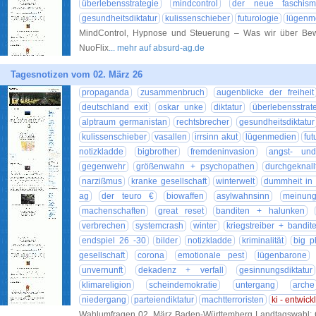
überlebensstrategie
mindcontrol
der neue faschism
gesundheitsdiktatur
kulissenschieber
futurologie
lügenm
MindControl, Hypnose und Steuerung – Was wir über Bewus
NuoFlix
... mehr auf absurd-ag.de
Tagesnotizen vom 02. März 26
propaganda
zusammenbruch
augenblicke der freiheit
deutschland exit
oskar unke
diktatur
überlebensstrat
alptraum germanistan
rechtsbrecher
gesundheitsdiktatur
kulissenschieber
vasallen
irrsinn akut
lügenmedien
fut
notizkladde
bigbrother
fremdeninvasion
angst- un
gegenwehr
größenwahn + psychopathen
durchgeknall
narzißmus
kranke gesellschaft
winterwelt
dummheit in r
ag
der teuro €
biowaffen
asylwahnsinn
meinungs
machenschaften
great reset
banditen + halunken
verbrechen
systemcrash
winter
kriegstreiber + bandit
endspiel 26 -30
bilder
notizkladde
kriminalität
big 
gesellschaft
corona
emotionale pest
lügenbarone
unvernunft
dekadenz + verfall
gesinnungsdiktatur
klimareligion
scheindemokratie
untergang
arche
niedergang
parteiendiktatur
machtterroristen
ki - entwick
Wahlumfragen 02. März Baden-Württemberg Landtagswa