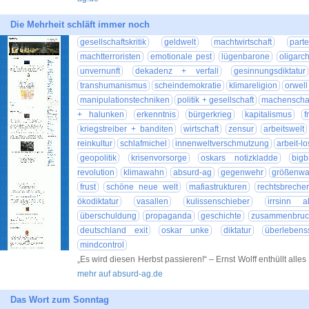
Die Mehrheit schläft immer noch
gesellschaftskritik
geldwelt
machtwirtschaft
parte
machtterroristen
emotionale pest
lügenbarone
oligarc
unvernunft
dekadenz + verfall
gesinnungsdiktatur
transhumanismus
scheindemokratie
klimareligion
orwel
manipulationstechniken
politik + gesellschaft
machenscha
+ halunken
erkenntnis
bürgerkrieg
kapitalismus
f
kriegstreiber + banditen
wirtschaft
zensur
arbeitswelt
reinkultur
schlafmichel
innenweltverschmutzung
arbeit-l
geopolitik
krisenvorsorge
oskars notizkladde
bigb
revolution
klimawahn
absurd-ag
gegenwehr
größenwa
frust
schöne neue welt
mafiastrukturen
rechtsbrecher
ökodiktatur
vasallen
kulissenschieber
irrsinn a
überschuldung
propaganda
geschichte
zusammenbruc
deutschland exit
oskar unke
diktatur
überlebenss
mindcontrol
„Es wird diesen Herbst passieren!“ – Ernst Wolff enthüllt alles
mehr auf absurd-ag.de
Das Wort zum Sonntag