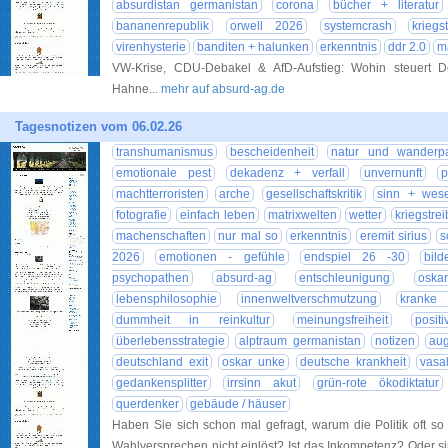
absurdistan germanistan
corona
bücher + literatur
bananenrepublik
orwell 2026
systemcrash
krieg
virenhysterie
banditen + halunken
erkenntnis
ddr 2.0
m
VW-Krise, CDU-Debakel & AfD-Aufstieg: Wohin steuert D
Hahne
... mehr auf absurd-ag.de
Tagesnotizen vom 06.02.26
transhumanismus
bescheidenheit
natur und wanderpa
emotionale pest
dekadenz + verfall
unvernunft
p
machtterroristen
arche
gesellschaftskritik
sinn + wesen
fotografie
einfach leben
matrixwelten
wetter
kriegstre
machenschaften
nur mal so
erkenntnis
eremit sirius
s
2026
emotionen - gefühle
endspiel 26 -30
bild
psychopathen
absurd-ag
entschleunigung
oska
lebensphilosophie
innenweltverschmutzung
kranke 
dummheit in reinkultur
meinungsfreiheit
posit
überlebensstrategie
alptraum germanistan
notizen
aug
deutschland exit
oskar unke
deutsche krankheit
vasa
gedankensplitter
irrsinn akut
grün-rote ökodiktatur
querdenker
gebäude / häuser
Haben Sie sich schon mal gefragt, warum die Politik oft so 
Wahlversprechen nicht einlöst? Ist das Inkompetenz? Oder si