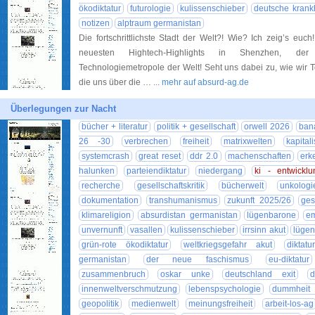
ökodiktatur
futurologie
kulissenschieber
deutsche krank
notizen
alptraum germanistan
Die fortschrittlichste Stadt der Welt?! Wie? Ich zeig’s eu
neuesten Hightech-Highlights in Shenzhen, de
Technologiemetropole der Welt! Seht uns dabei zu, wie wir T
die uns über die …
... mehr auf absurd-ag.de
Überlegungen zur Nacht
bücher + literatur
politik + gesellschaft
orwell 2026
ban
26 -30
verbrechen
freiheit
matrixwelten
kapital
systemcrash
great reset
ddr 2.0
machenschaften
erk
halunken
parteiendiktatur
niedergang
ki - entwicklu
recherche
gesellschaftskritik
bücherwelt
unkologi
dokumentation
transhumanismus
zukunft 2025/26
ges
klimareligion
absurdistan germanistan
lügenbarone
em
unvernunft
vasallen
kulissenschieber
irrsinn akut
lüge
grün-rote ökodiktatur
weltkriegsgefahr akut
diktatu
germanistan
der neue faschismus
eu-diktatur
zusammenbruch
oskar unke
deutschland exit
d
innenweltverschmutzung
lebenspsychologie
dummheit i
geopolitik
medienwelt
meinungsfreiheit
arbeit-los-ag