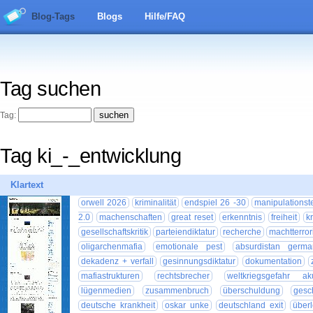
Blog-Tags
Blogs
Hilfe/FAQ
Tag suchen
Tag:
Tag ki_-_entwicklung
Klartext
orwell 2026
kriminalität
endspiel 26 -30
manipulationst
2.0
machenschaften
great reset
erkenntnis
freiheit
k
gesellschaftskritik
parteiendiktatur
recherche
machtterror
oligarchenmafia
emotionale pest
absurdistan germa
dekadenz + verfall
gesinnungsdiktatur
dokumentation
mafiastrukturen
rechtsbrecher
weltkriegsgefahr ak
lügenmedien
zusammenbruch
überschuldung
gesc
deutsche krankheit
oskar unke
deutschland exit
überl