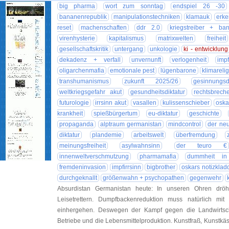
big pharma
wort zum sonntag
endspiel 26 -30
bananenrepublik
manipulationstechniken
klamauk
erke
reset
machenschaften
ddr 2.0
kriegstreiber + ban
virenhysterie
kapitalismus
matrixwelten
freiheit
gesellschaftskritik
untergang
unkologie
ki - entwicklung
dekadenz + verfall
unvernunft
verlogenheit
imp
oligarchenmafia
emotionale pest
lügenbarone
klimareli
transhumanismus
zukunft 2025/26
gesinnungsdi
weltkriegsgefahr akut
gesundheitsdiktatur
rechtsbrech
futurologie
irrsinn akut
vasallen
kulissenschieber
oska
krankheit
spießbürgertum
eu-diktatur
geschichte
propaganda
alptraum germanistan
mindcontrol
der ne
diktatur
plandemie
arbeitswelt
überfremdung
meinungsfreiheit
asylwahnsinn
der teuro €
innenweltverschmutzung
pharmamafia
dummheit in 
fremdeninvasion
impfirrsinn
bigbrother
oskars notizklad
durchgeknallt
größenwahn + psychopathen
gegenwehr
Absurdistan Germanistan heute: In unseren Ohren dröhn
Leisetrettern. Dumpfbackenreduktion muss natürlich mit v
einhergehen. Deswegen der Kampf gegen die Landwirtsch
Betriebe und die Lebensmittelproduktion. Kunstfraß, Kunstkäs