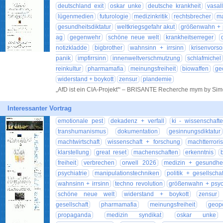
deutschland exit
oskar unke
deutsche krankheit
vasal
lügenmedien
futurologie
medizinkritik
rechtsbrecher
ma
gesundheitsdiktatur
weltkriegsgefahr akut
größenwahn + 
ag
gegenwehr
schöne neue welt
krankheitserreger
notizkladde
bigbrother
wahnsinn + irrsinn
krisenvorso
panik
impfirrsinn
innenweltverschmutzung
schlafmichel
reinkultur
pharmamafia
meinungsfreiheit
biowaffen
ge
widerstand + boykott
zensur
plandemie
„AfD ist ein CIA-Projekt'“ – BRISANTE Recherche mym by Si
Interessanter Vortrag
emotionale pest
dekadenz + verfall
ki - wissenschaft
transhumanismus
dokumentation
gesinnungsdiktatur
machtwirtschaft
wissenschaft + forschung
machtterrori
klarstellung
great reset
machenschaften
erkenntnis
freiheit
verbrechen
orwell 2026
medizin + gesundhei
psychiatrie
manipulationstechniken
politik + gesellschaf
wahnsinn + irrsinn
techno revolution
größenwahn + psy
schöne neue welt
widerstand + boykott
zensur
gesellschaft
pharmamafia
meinungsfreiheit
geopo
propaganda
medizin syndikat
oskar unke