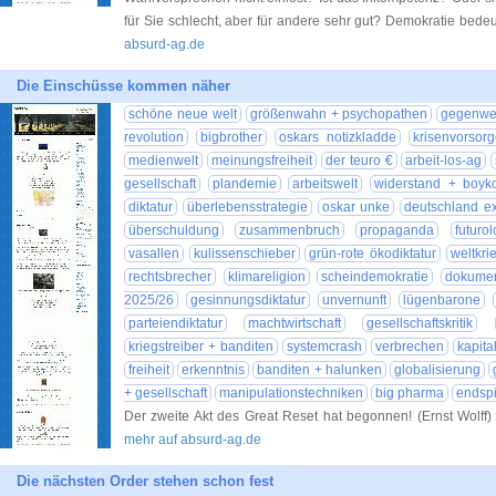
für Sie schlecht, aber für andere sehr gut? Demokratie bede
absurd-ag.de
Die Einschüsse kommen näher
schöne neue welt
größenwahn + psychopathen
gegenwe
revolution
bigbrother
oskars notizkladde
krisenvorsorg
medienwelt
meinungsfreiheit
der teuro €
arbeit-los-ag
gesellschaft
plandemie
arbeitswelt
widerstand + boyko
diktatur
überlebensstrategie
oskar unke
deutschland ex
überschuldung
zusammenbruch
propaganda
futurol
vasallen
kulissenschieber
grün-rote ökodiktatur
weltkri
rechtsbrecher
klimareligion
scheindemokratie
dokumen
2025/26
gesinnungsdiktatur
unvernunft
lügenbarone
parteiendiktatur
machtwirtschaft
gesellschaftskritik
kriegstreiber + banditen
systemcrash
verbrechen
kapita
freiheit
erkenntnis
banditen + halunken
globalisierung
+ gesellschaft
manipulationstechniken
big pharma
endspi
Der zweite Akt des Great Reset hat begonnen! (Ernst Wolff) 
mehr auf absurd-ag.de
Die nächsten Order stehen schon fest