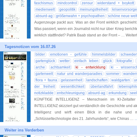
faschismus
mindcontrol
zensur
widerstand + boykott
medienwelt
geopolitik
meinungsfreiheit
krisenvorsorge
absurd-ag
größenwahn + psychopathen
schöne neue wel
Augenzeuge packt aus: Was an der Front wirklich geschieh
Was passiert, wenn ein Journalist nicht nur über Krieg bericht
wirklich stattfindet? Patrik Baab stand an der Front – … Weite
Tagesnotizen vom 16.07.26
bilder
emotionen - gefühle
himmelsbilder
schwede
gartenglück
wetter
einfach leben
glück
fotografie
arche
achtsamkeit
ki - entwicklung
ki - wissensc
gartenwelt
natur und wanderparadies
sommer
wander
flora + fauna
gelassenheit
landschaften
waldgarten
u
der freiheit
wesentlichkeit
überlandfahrt
lebensphil
notizkladde
entschleunigung
absurd-ag
erkundung
seel
KÜNFTIGE INTELLIGENZ – Menschsein im KI-Zeitalte
INTELLIGENZ skizziert gut verständlich die Geschichte und a
Intelligenz und wirft einen Blick in die nahe und m
„Schlüsseltechnologie des 21. Jahrhunderts“, wie Chinas …
.
Weiter ins Verderben