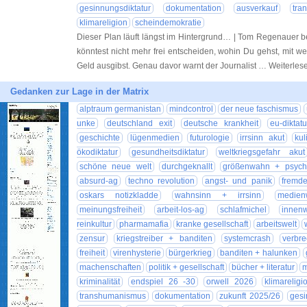
gesinnungsdiktatur
dokumentation
ausverkauf
tra
klimareligion
scheindemokratie
Dieser Plan läuft längst im Hintergrund… | Tom Regenauer b
könntest nicht mehr frei entscheiden, wohin Du gehst, mit we
Geld ausgibst. Genau davor warnt der Journalist … Weiterle
Gedanken zur Lage in der Matrix
alptraum germanistan
mindcontrol
der neue faschismus
unke
deutschland exit
deutsche krankheit
eu-diktatu
geschichte
lügenmedien
futurologie
irrsinn akut
kul
ökodiktatur
gesundheitsdiktatur
weltkriegsgefahr akut
schöne neue welt
durchgeknallt
größenwahn + psych
absurd-ag
techno revolution
angst- und panik
fremde
oskars notizkladde
wahnsinn + irrsinn
medien
meinungsfreiheit
arbeit-los-ag
schlafmichel
innen
reinkultur
pharmamafia
kranke gesellschaft
arbeitswelt
zensur
kriegstreiber + banditen
systemcrash
verbr
freiheit
virenhysterie
bürgerkrieg
banditen + halunken
machenschaften
politik + gesellschaft
bücher + literatur
m
kriminalität
endspiel 26 -30
orwell 2026
klimareligi
transhumanismus
dokumentation
zukunft 2025/26
gesi