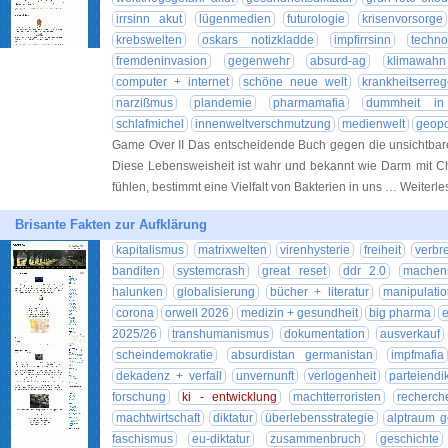
irrsinn akut
lügenmedien
futurologie
krisenvorsorge
krebswelten
oskars notizkladde
impfirrsinn
techno
fremdeninvasion
gegenwehr
absurd-ag
klimawahn
computer + internet
schöne neue welt
krankheitserreg
narzißmus
plandemie
pharmamafia
dummheit in 
schlafmichel
innenweltverschmutzung
medienwelt
geopol
Game Over II Das entscheidende Buch gegen die unsichtbare
Diese Lebensweisheit ist wahr und bekannt wie Darm mit Ch
fühlen, bestimmt eine Vielfalt von Bakterien in uns … Weiterl
Brisante Fakten zur Aufklärung
kapitalismus
matrixwelten
virenhysterie
freiheit
verbr
banditen
systemcrash
great reset
ddr 2.0
machen
halunken
globalisierung
bücher + literatur
manipulatio
corona
orwell 2026
medizin + gesundheit
big pharma
2025/26
transhumanismus
dokumentation
ausverkauf
scheindemokratie
absurdistan germanistan
impfmafia
dekadenz + verfall
unvernunft
verlogenheit
parteiendik
forschung
ki - entwicklung
machtterroristen
recherch
machtwirtschaft
diktatur
überlebensstrategie
alptraum g
faschismus
eu-diktatur
zusammenbruch
geschichte