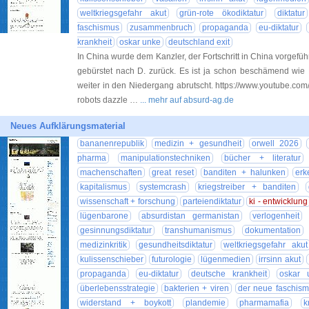
weltkriegsgefahr akut
grün-rote ökodiktatur
diktatur
faschismus
zusammenbruch
propaganda
eu-diktatur
krankheit
oskar unke
deutschland exit
In China wurde dem Kanzler, der Fortschritt in China vorgefü
gebürstet nach D. zurück. Es ist ja schon beschämend wie
weiter in den Niedergang abrutscht. https://www.youtube.c
robots dazzle …
... mehr auf absurd-ag.de
Neues Aufklärungsmaterial
bananenrepublik
medizin + gesundheit
orwell 2026
pharma
manipulationstechniken
bücher + literatur
machenschaften
great reset
banditen + halunken
erk
kapitalismus
systemcrash
kriegstreiber + banditen
wissenschaft + forschung
parteiendiktatur
ki - entwicklung
lügenbarone
absurdistan germanistan
verlogenheit
gesinnungsdiktatur
transhumanismus
dokumentation
medizinkritik
gesundheitsdiktatur
weltkriegsgefahr akut
kulissenschieber
futurologie
lügenmedien
irrsinn akut
propaganda
eu-diktatur
deutsche krankheit
oskar 
überlebensstrategie
bakterien + viren
der neue faschis
widerstand + boykott
plandemie
pharmamafia
k