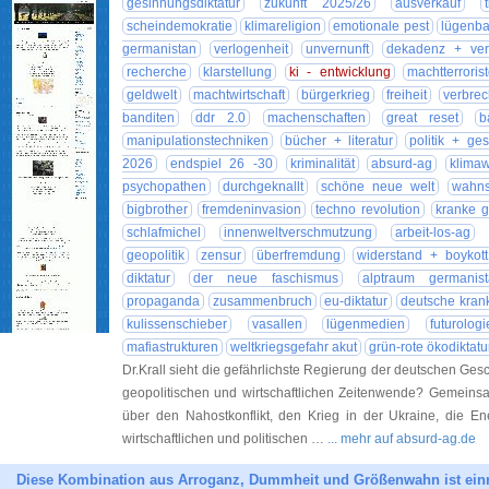
gesinnungsdiktatur
zukunft 2025/26
ausverkauf
scheindemokratie
klimareligion
emotionale pest
lügenb
germanistan
verlogenheit
unvernunft
dekadenz + verf
recherche
klarstellung
ki - entwicklung
machtterroris
geldwelt
machtwirtschaft
bürgerkrieg
freiheit
verbre
banditen
ddr 2.0
machenschaften
great reset
b
manipulationstechniken
bücher + literatur
politik + ges
2026
endspiel 26 -30
kriminalität
absurd-ag
klima
psychopathen
durchgeknallt
schöne neue welt
wahns
bigbrother
fremdeninvasion
techno revolution
kranke g
schlafmichel
innenweltverschmutzung
arbeit-los-ag
geopolitik
zensur
überfremdung
widerstand + boykott
diktatur
der neue faschismus
alptraum germanist
propaganda
zusammenbruch
eu-diktatur
deutsche krank
kulissenschieber
vasallen
lügenmedien
futurologi
mafiastrukturen
weltkriegsgefahr akut
grün-rote ökodiktatu
Dr.Krall sieht die gefährlichste Regierung der deutschen Ge
geopolitischen und wirtschaftlichen Zeitenwende? Gemeinsa
über den Nahostkonflikt, den Krieg in der Ukraine, die E
wirtschaftlichen und politischen …
... mehr auf absurd-ag.de
Diese Kombination aus Arroganz, Dummheit und Größenwahn ist einm