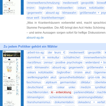
innenweltverschmutzung
medienwelt
geopolitik
biowaf
irrsinn
bigbrother
krebswelten
oskars notizkladde
gegenwehr
absurd-ag
klimawahn
größenwahn + psy
neue welt
krankheitserreger
„Was in Krankenhäusern vorbereitet wird, macht sprachlo
Stumme Perspektive. Die AfD bringt den Arzt Heiko Schöning
– und seine Aussagen sorgen sofort für heftige Diskussione
absurd-ag.de
Zu jedem Politiker gehört ein Wähler
arbeit-los-ag
der teuro €
medienwelt
geopolitik
dummheit in reinkultur
schlafmichel
innenweltversch
narzißmus
zensur
positive psychologie
widerstand + bo
welt
klimawahn
absurd-ag
gegenwehr
größenwahn +
oskars notizkladde
bigbrother
irrsinn akut
lügenme
weltkriegsgefahr akut
gesundheitsdiktatur
grün-rote öko
faschismus
alptraum germanistan
diktatur
überleb
deutschland exit
oskar unke
medizin syndikat
machtterroristen
ki - entwicklung
parteiendiktatur
machtw
klimareligion
scheindemokratie
gesinnungsdiktatur
transhumanismus
dokumentation
dekadenz + verfall