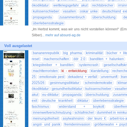
ökodiktatur
weltkriegsgefahr akut
rechtsbrecher
irrsi
kulissenschieber
vasallen
oskar unke
deutschland exi
propaganda
zusammenbruch
überschuldung
d
überlebensstrategie
„Im Herbst kommt, was wir uns nicht vorstellen können!“ (Ern
Silber)
... mehr auf absurd-ag.de
Voll ausgelastet
bananenrepublik
big pharma
kriminalität
bücher + lite
reset
machenschaften
ddr 2.0
banditen + halunken
kriegstreiber + banditen
systemcrash
gesellschaftskri
machtterroristen
ki - entwicklung
klarstellung
recherch
25
emotionale pest
dekadenz + verfall
unvernunft
tra
2025/26
gesinnungsdiktatur
scheindemokratie
klimar
ökodiktatur
gesundheitsdiktatur
kulissenschieber
vasalle
akut
eu-diktatur
propaganda
überschuldung
zusamme
exit
deutsche krankheit
diktatur
überlebensstrategie
faschismus
widerstand + boykott
überfre
innenweltverschmutzung
schlafmichel
dummheit in reinkul
meinungsfreiheit
asylwahnsinn
der teuro €
arbeit-los-
angst- und panik
fremdeninvasion
größenwahn + psyc