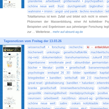
plandemie
arbeitswelt
größenwahn + psychopathen
g
schöne neue welt
frust
durchgeknallt
bigbrother
o
wahnsinn + irrsinn
angst- und panik
techno revolution
le
Totalitarismus ist kein Zufall und bildet sich nicht in ein
Phänomen der Massenbildung, einer Art kollektiver Psyc
Beispielen und Ergebnissen aus jahrelanger Forschung legt 
zur … Weiterlese
... mehr auf absurd-ag.de
Tagesnotizen vom Freitag der 13.03.26
wissenschaft + forschung
recherche
ki - entwicklu
bücherwelt
unkologie
gesellschaftskritik
machtwirtscha
mp-netz
dokumentation
transhumanismus
zukunft 202
lügenbarone
emotionale pest
absurdistan germanistan
bücher + literatur
politik + gesellschaft
bananenrepubl
psychologie
endspiel 26 -30
bilder
spektakel
kapita
kriegstreiber + banditen
wirtschaft
ddr 2.0
machensch
great reset
globalisierung
banditen + halunken
erkenntn
kranke gesellschaft
innenweltverschmutzung
schlafm
geopolitik
meinungsfreiheit
mentalpsychologie
positive
neurosen
arbeitswelt
narzißmus
absurd-ag
größenwa
schöne neue welt
satire
oskars notizkladde
lebe
kulissenschieber
vasallen
irrsinn akut
lügenmedien