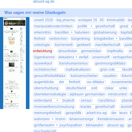
absurd-ag.de
Was sagen mir meine Glaskugeln
orwell 2026
big pharma
endspiel 26 -30
kriminalität
är
manipulationstechniken
politik + gesellschaft
great 
erkenntnis
banditen + halunken
globalisierung
kapita
freiheit
verbrechen
bürgerkrieg
kriegstreiber + bandite
unkologie
bücherwelt
geldwelt
machtwirtschaft
part
entwicklung
absurdistan germanistan
impfmafia
e
lügenbarone
dekadenz + verfall
unvernunft
verlogenhei
ausverkauf
transhumanismus
gesinnungsdiktatur
rechtsbrecher
mafiastrukturen
grün-rote ökodik
gesundheitsdiktatur
kulissenschieber
vasallen
futuro
augenblicke der freiheit
eu-diktatur
zusammenbr
überschuldung
deutschland exit
oskar unke
überlebensstrategie
alptraum germanistan
mindcontrol
widerstand + boykott
zensur
narzißmus
pland
innenweltverschmutzung
kranke gesellschaft
dummh
meinungsfreiheit
geopolitik
arbeit-los-ag
der teuro €
wahnsinn + irrsinn
krisenvorsorge
fremdeninvasion
a
größenwahn + psychopathen
klimawahn
absurd-ag
ge
durchgeknallt