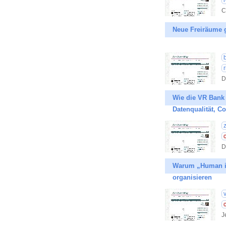
C
Neue Freiräume g
D
Wie die VR Bank 
Datenqualität, C
D
Warum „Human in
organisieren
J