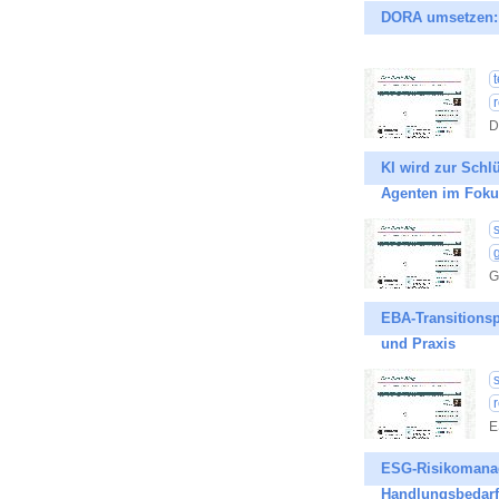
DORA umsetzen: W
D
KI wird zur Schl
Agenten im Foku
G
EBA-Transitionsp
und Praxis
E
ESG-Risikomanag
Handlungsbedarf