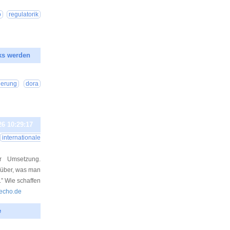
26 00:25:59
o
regulatorik
ks werden
26 00:25:31
sierung
dora
26 10:29:17
internationale
er Umsetzung.
rüber, was man
u.” Wie schaffen
-echo.de
e
26 00:25:21