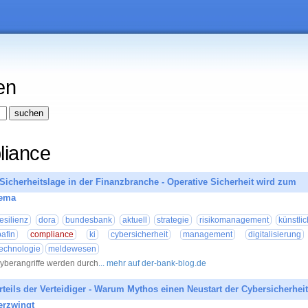
en
liance
e Sicherheitslage in der Finanzbranche - Operative Sicherheit wird zum
hema
07.08.20
resilienz
dora
bundesbank
aktuell
strategie
risikomanagement
künstli
bafin
compliance
ki
cybersicherheit
management
digitalisierung
technologie
meldewesen
yberangriffe werden durch
... mehr auf der-bank-blog.de
teils der Verteidiger - Warum Mythos einen Neustart der Cybersicherheit
erzwingt