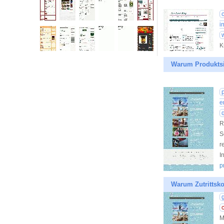
i
K
Warum Produktsi
e
R
S
r
I
p
Warum Zutrittsko
M