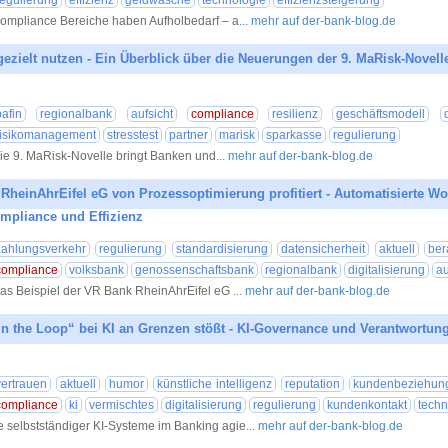
regulierung
effizienz
geldwäsche
technologie
effizienzsteigerung
ompliance Bereiche haben Aufholbedarf – a
... mehr auf der-bank-blog.de
ezielt nutzen - Ein Überblick über die Neuerungen der 9. MaRisk-Novell
21.07.20
bafin
regionalbank
aufsicht
compliance
resilienz
geschäftsmodell
risikomanagement
stresstest
partner
marisk
sparkasse
regulierung
ie 9. MaRisk-Novelle bringt Banken und
... mehr auf der-bank-blog.de
RheinAhrEifel eG von Prozessoptimierung profitiert - Automatisierte Wo
ompliance und Effizienz
20.07.20
zahlungsverkehr
regulierung
standardisierung
datensicherheit
aktuell
ber
compliance
volksbank
genossenschaftsbank
regionalbank
digitalisierung
au
as Beispiel der VR Bank RheinAhrEifel eG
... mehr auf der-bank-blog.de
 the Loop“ bei KI an Grenzen stößt - KI-Governance und Verantwortun
17.07.20
vertrauen
aktuell
humor
künstliche intelligenz
reputation
kundenbeziehun
compliance
ki
vermischtes
digitalisierung
regulierung
kundenkontakt
techn
e selbstständiger KI-Systeme im Banking agie
... mehr auf der-bank-blog.de