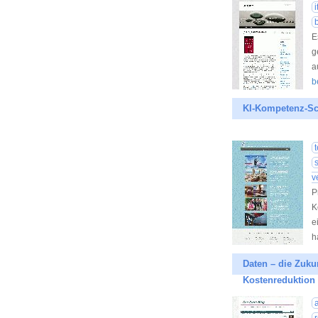
i
E
g
a
b
KI-Kompetenz-Sc
v
P
K
e
h
Daten – die Zuku
Kostenreduktion