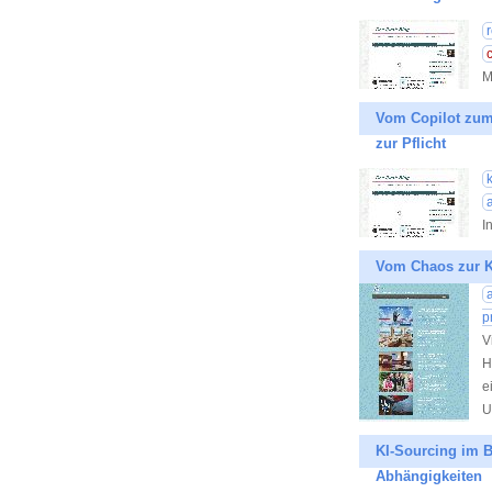
M
Vom Copilot zum
zur Pflicht
I
Vom Chaos zur Kla
p
V
H
e
U
KI-Sourcing im B
Abhängigkeiten