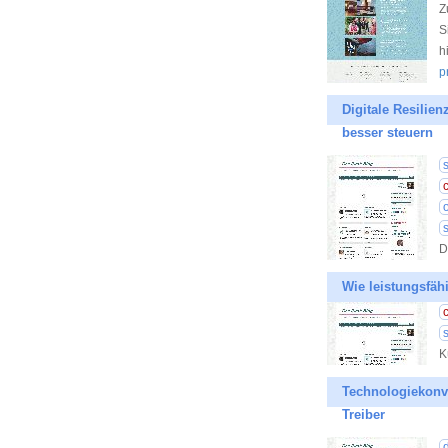
Z
S
h
p
Digitale Resilie
besser steuern
D
Wie leistungsfäh
K
Technologiekonve
Treiber