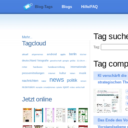
Blog-Tags
Blogs
Hilfe/FAQ
Tag such
Mehr...
Tagcloud
Tag:
berlin
android
aktuell
allgemeines
apple
bücher
deutschland
fotografie
Tag comp
google
größe: 31-54cm -
gesellschaft
internationale
mittel
hardware
hundevermittlung
pressemitteilungen
kultur
musik
leben
internet
KI verschärft di
news
politik
nachrichten
natur
reisen
strategischen T
rezension
sport
video
wirtschaft
rezepte
smartphones
spiele
Jetzt online
C
Das Ende des Vor
Vorstandsebene 