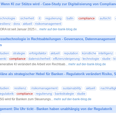
enn KI zur Stütze wird - Case-Study zur Digitalisierung von Complian
16.07.20
technologie
sicherheit
it
regulierung
bafin
compliance
aufsicht
resilienz
dora
aktuell
risikomanagement
ORA ist seit Januar 2025 i
... mehr auf der-bank-blog.de
üsseltechnologie in Rechtsabteilungen - Governance, Datenmanagement 
s
15.07.20
studien
strategie
erfolgsfaktor
aktuell
reputation
künstliche intelligenz
genki
compliance
datensicherheit
effizienzsteigerung
technologie
studie
k
enerative KI verändert die Arbeit von Rechtsab
... mehr auf der-bank-blog.de
läne als strategischer Hebel für Banken - Regulatorik verändert Risiko, 
14.07.20
studien
resilienz
risikomanagement
sustainability
aktuell
nachhaltigk
regulatorik
compliance
regulierung
bankstrategie
studie
SG wird für Banken zum Steuerungs
... mehr auf der-bank-blog.de
ement: Die Uhr tickt - Banken haben unabhängig von der Regulatorik