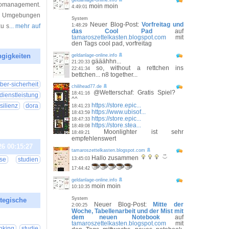
geldanlage-online.info
omanagement.
moin moin
4:49:01
lte Umgebungen
System
Neuer Blog-Post:
Vorfreitag und
zu s
... mehr auf
1:48:29
das Cool Pad
auf
tamaroszettelkasten.blogspot.com
mit
den Tags cool pad, vorfreitag
ngigkeiten
geldanlage-online.info
gääähhn...
21:20:33
so, without a rettchen ins
22:41:34
26 00:20:26
bettchen... n8 together...
ber-sicherheit
chilihead77.de
@Wetterschaf: Gratis Spiel?
18:41:16
dienstleistung
^^
https://store.epic...
silienz
dora
18:41:23
https://www.ubisof...
18:43:59
https://store.epic...
18:47:33
https://store.stea...
18:49:08
Moonlighter ist sehr
18:49:21
empfehlenswert
26 00:15:27
tamaroszettelkasten.blogspot.com
Hallo zusammen
se
studien
13:45:03
17:44:42
geldanlage-online.info
moin moin
10:10:35
System
tegische
Neuer Blog-Post:
Mitte der
2:00:25
Woche, Tabellenarbeit und der Mist mit
26 00:15:32
dem neuen Notebook
auf
tamaroszettelkasten.blogspot.com
mit
anking
studie