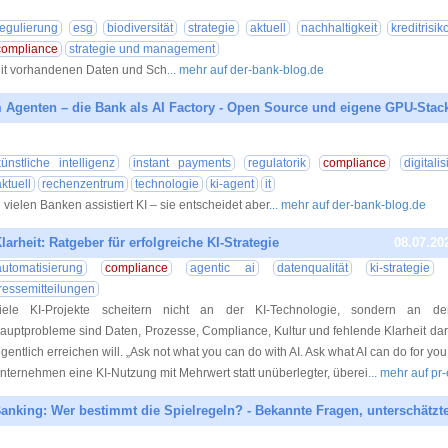
10.07.20
regulierung
esg
biodiversität
strategie
aktuell
nachhaltigkeit
kreditrisik
compliance
strategie und management
it vorhandenen Daten und Sch
... mehr auf der-bank-blog.de
 Agenten – die Bank als AI Factory - Open Source und eigene GPU-Stac
09.07.20
künstliche intelligenz
instant payments
regulatorik
compliance
digitali
aktuell
rechenzentrum
technologie
ki-agent
it
n vielen Banken assistiert KI – sie entscheidet aber
... mehr auf der-bank-blog.de
rheit: Ratgeber für erfolgreiche KI-Strategie
08.07.20
automatisierung
compliance
agentic ai
datenqualität
ki-strategie
ressemitteilungen
iele KI-Projekte scheitern nicht an der KI-Technologie, sondern an d
auptprobleme sind Daten, Prozesse, Compliance, Kultur und fehlende Klarheit da
igentlich erreichen will. „Ask not what you can do with AI. Ask what AI can do for yo
nternehmen eine KI-Nutzung mit Mehrwert statt unüberlegter, überei
... mehr auf pr
anking: Wer bestimmt die Spielregeln? - Bekannte Fragen, unterschätzt
07.07.20