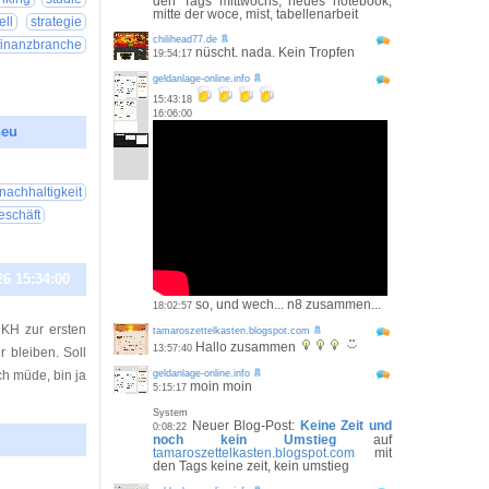
den Tags mittwochs, neues notebook,
mitte der woce, mist, tabellenarbeit
ell
strategie
chilihead77.de
finanzbranche
nüscht. nada. Kein Tropfen
19:54:17
geldanlage-online.info
15:43:18
16:06:00
neu
26 00:15:19
nachhaltigkeit
eschäft
26 15:34:00
so, und wech... n8 zusammen...
18:02:57
 KH zur ersten
tamaroszettelkasten.blogspot.com
Hallo zusammen
13:57:40
r bleiben. Soll
h müde, bin ja
geldanlage-online.info
moin moin
5:15:17
System
Neuer Blog-Post:
Keine Zeit und
0:08:22
noch kein Umstieg
auf
tamaroszettelkasten.blogspot.com
mit
den Tags keine zeit, kein umstieg
26 11:50:34