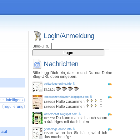
Login/Anmeldung
Blog-URL:
Nachrichten
Bitte logg Dich ein, dazu musst Du nur Deine
Blog-URL oben eingeben.
geldanlage-online.info
15:52:51
26 00:25:18
tamaroszettelkasten.blogspot.com
che intelligenz
Hallo zusammen
13:50:03
regulierung
Hallo zusammen
13:50:39
wetterschaf.blogspot.com
Da kann man sich auch schon
10:57:58
n 4rädriges mit dach holen
geldanlage-online.info
 auf
wenn ich 8k hätte, würd ich
4:27:31
das machen *g*