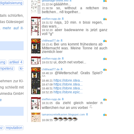
geldanlage-online.info
digitalisierung
gääähhn...
21:22:04
so, without a rettchen ins
21:30:59
bettchen... n8 together...
ils schlürfen,
steffen-rupp.de
 das Gütesiegel
naja, 10 min. n bissi regen,
19:31:52
das wars...
.. mehr auf it-
aber badewanne is jetzt ganz
19:32:20
voll *g*
chilihead77.de
Bei uns kommt frühestens ab
19:15:41
Mitternacht was. Meine Tonne ist auch
ziemlich leer
26 08:28:05
steffen-rupp.de
lung
artikel 4
ui, doch net vorbei...
19:03:52
ompetenz
ki-
chilihead77.de
@Wetterschaf: Gratis Spiel?
18:46:19
^^
https://store.stea...
rnehmen zur KI-
18:46:21
https://store.stea...
18:47:09
g schließt mit
https://store.stea...
18:48:51
https://store.epic...
18:52:35
Provimedia GmbH
de
steffen-rupp.de
da zieht gleich wieder n
18:31:05
witterchen nur an uns vorbei
tamaroszettelkasten.blogspot.com
26 00:25:25
16:09:55
nz
reputation