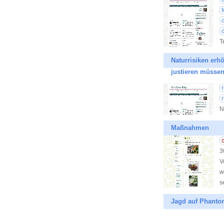
T
Naturrisiken erh
justieren müsse
N
Maßnahmen
3
V
w
s
Jagd auf Phantome