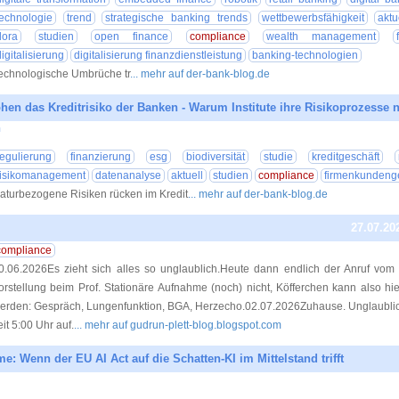
technologie
trend
strategische banking trends
wettbewerbsfähigkeit
aktu
dora
studien
open finance
compliance
wealth management
digitalisierung
digitalisierung finanzdienstleistung
banking-technologien
echnologische Umbrüche tr
... mehr auf der-bank-blog.de
öhen das Kreditrisiko der Banken - Warum Institute ihre Risikoprozesse 
n
30.07.20
regulierung
finanzierung
esg
biodiversität
studie
kreditgeschäft
risikomanagement
datenanalyse
aktuell
studien
compliance
firmenkundeng
aturbezogene Risiken rücken im Kredit
... mehr auf der-bank-blog.de
27.07.20
compliance
0.06.2026Es zieht sich alles so unglaublich.Heute dann endlich der Anruf vom
orstellung beim Prof. Stationäre Aufnahme (noch) nicht, Köfferchen kann also hie
erden: Gespräch, Lungenfunktion, BGA, Herzecho.02.07.2026Zuhause. Unglaublic
eit 5:00 Uhr auf.
... mehr auf gudrun-plett-blog.blogspot.com
: Wenn der EU AI Act auf die Schatten-KI im Mittelstand trifft
27.07.20