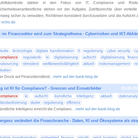
utrittskontrolle stärker in den Fokus von IT, Compliance und Risik
icherheitsverantwortliche stehen vor der Aufgabe, Zutrittssrechte über vertei
inweg sicher zu verwalten, Richtlinien konsistent durchzusetzen und die Aufsicht 
r-echo.de
nz im Finanzsektor wird zum Strategiethema - Cyberrisiken und IKT-Abhä
04.08.20
studie
technologie
digitale transformation
it
regulierung
cyber security
cy
compliance
regulatorik
ki
digitalisierung
aufsicht
digitalisierung finanz
outsourcing
stresstest
wettbewerbsfähigkeit
aktuell
risikomanagement
re
studien
er Druck auf Finanzdienstleist
... mehr auf der-bank-blog.de
ig ist KI für Compliance? - Grenzen und Einsatzfelder
03.08.20
compliance
ki
aufsicht
künstliche intelligenz
aktuell
datenanaly
standardisierung
studie
regulierung
effizienz
ünstliche Intelligenz erreicht die Complianc
... mehr auf der-bank-blog.de
rgenz verändert die Finanzbranche - Daten, KI und Ökosysteme als stra
31.07.20
digitale transformation
embedded finance
robotik
retail banking
digital b