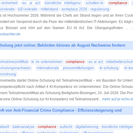
t-sicherheit
eu ai act
künstliche intelligenz
schatten-ki
compliance
bürokratie
bã¼rokratie
mittelstand
workplace 2026
regulierung
s ist Hochsommer 2026. Während die Chefs am Strand liegen und an ihren Cockta
eistert ein Gespenst durch die Flure der mittelständischen IT-Abteilungen. Es trägt
us Brüssel und hört auf den Namen EU AI Act. Die Übergangsfristen …
.
eobachter.de
hulung jetzt online: Behörden können ab August Nachweise fordern
24.07.20
teilnahmezertifikat
ki im unternehmen
compliance
eu ai act
mitarbeiterschu
schulungsnachweis
internationale pressemitteilungen
ki-schulung
ki-k
erordnung
rovimedia startet Online-Schulung mit Teilnahmezertifikat – ein Baustein für Unte
ompetenzpflicht nach Artikel 4 KI-Kompetenz im Unternehmen: Die Online-Schulun
inem Teilnahmezertifikat als Schulung Bietigheim-Bissingen, 24. Juli 2026. Die 
at eine Online-Schulung zur KI-Kompetenz mit Teilnahmezerti
... mehr auf pr-echo.
nft von Anti-Financial Crime Compliance - Effizienzsteigerung und
23.07.20
aktuell
datenanalyse
compliance
aufsicht
digitalisierung
künstliche intellige