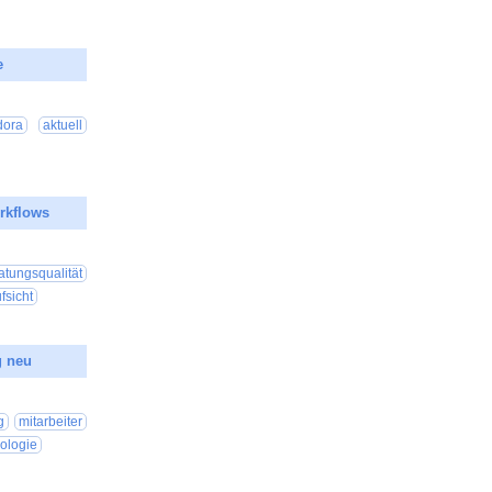
e
26 00:25:39
dora
aktuell
rkflows
26 00:25:30
atungsqualität
fsicht
g neu
26 00:20:05
g
mitarbeiter
ologie