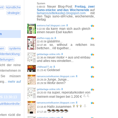
26 00:25:14
System
Neuer Blog-Post:
Freitag, zwei
ent
künstliche
0:49:03
Suno-stücke und das Wochenende
auf
strategie
tamaroszettelkasten.blogspot.com
mit
den Tags suno-stÃ¼cke, wochenende,
freitag
wetterschaf.blogspot.com
da kann man sich auch gleich
0:22:00
einen neuen Esel kaufen
en
steffen-rupp.de
gääähhn...
26 19:45:46
22:45:58
so, without a rettchen ins
22:47:46
bettchen... n8 together...
gen
systems
tentwicklung
geldanlage-online.info
neuer motor + aus und einbau
22:36:44
tteilungen
und alles neu einstellen...
icht der reine
chilihead77.de
Goldesel
unternehmen in
21:23:42
: Sie müssen
tamaroszettelkasten.blogspot.com
Junge, Junge...
20:29:29
eig
... mehr auf
Wofür denn?
20:29:58
geldanlage-online.info
na super, reperaturkosten von
19:20:00
meinem esel liegen bei 1.200 €
26 13:30:13
tamaroszettelkasten.blogspot.com
utrittskontrolle
Hallo zusammen
13:18:40
17:17:16
ken rückt die