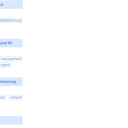
ce
26 00:25:27
digitalisierung
und KI-
26 00:10:23
management
i-agent
Steuerung
26 00:20:09
eit
umwelt