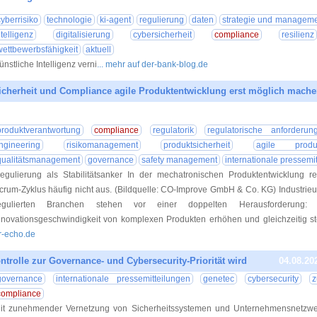
05.08.20
cyberrisiko
technologie
ki-agent
regulierung
daten
strategie und managem
ntelligenz
digitalisierung
cybersicherheit
compliance
resilienz
wettbewerbsfähigkeit
aktuell
ünstliche Intelligenz verni
... mehr auf der-bank-blog.de
cherheit und Compliance agile Produktentwicklung erst möglich mach
04.08.20
produktverantwortung
compliance
regulatorik
regulatorische anforderun
ngineering
risikomanagement
produktsicherheit
agile produk
qualitätsmanagement
governance
safety management
internationale pressemi
egulierung als Stabilitätsanker In der mechatronischen Produktentwicklung re
crum-Zyklus häufig nicht aus. (Bildquelle: CO-Improve GmbH & Co. KG) Industrie
egulierten Branchen stehen vor einer doppelten Herausforderung
nnovationsgeschwindigkeit von komplexen Produkten erhöhen und gleichzeitig st
r-echo.de
ntrolle zur Governance- und Cybersecurity-Priorität wird
04.08.20
governance
internationale pressemitteilungen
genetec
cybersecurity
z
compliance
it zunehmender Vernetzung von Sicherheitssystemen und Unternehmensnetzwer