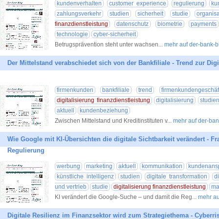
kundenverhalten
customer experience
regulierung
ku
zahlungsverkehr
studien
sicherheit
studie
organisa
finanzdienstleistung
datenschutz
biometrie
payments
technologie
cyber-sicherheit
Betrugsprävention steht unter wachsen
... mehr auf der-bank-
Der Mittelstand verabschiedet sich von der Bankfiliale - Trend zur Digi
firmenkunden
bankfiliale
trend
firmenkundengeschäf
digitalisierung finanzdienstleistung
digitalisierung
studie
aktuell
kundenbeziehung
Zwischen Mittelstand und Kreditinstituten v
... mehr auf der-ba
Wie Google mit KI-Übersichten die digitale Sichtbarkeit verändert - 
Regulierung
werbung
marketing
aktuell
kommunikation
kundenans
künstliche intelligenz
studien
digitale transformation
d
und vertrieb
studie
digitalisierung finanzdienstleistung
ma
KI verändert die Google-Suche – und damit die Reg
... mehr a
Digitale Resilienz im Finanzsektor wird zum Strategiethema - Cyberr