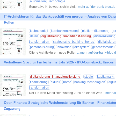
automation
technologie
Generative KI bewegt sich in viel
... mehr auf der-bank-blog.de
IT-Architekturen für das Bankgeschäft von morgen - Analyse von Date
Rollen
technologie
kernbankensystem
plattformökonomie
s
daten
digitalisierung finanzdienstleistung
differenzierung
transformation
strategische banking trends
digitalisieru
personalisierung
innovation
ökosystem
geschäftsmodell
Offene Architekturen, neue Rollen
... mehr auf der-bank-blog.
Verhaltener Start für FinTechs ins Jahr 2026 - IPO-Comeback, Unicorn
digitalisierung finanzdienstleistung
studie
kapitalmarkt
finanzierung
aktuell
börse
banking-technologien
digit
transformation
Der FinTech-Markt steht Anfang 2026 an einem Wen
... mehr 
Open Finance: Strategische Weichenstellung für Banken - Finanzdate
Zugzwang