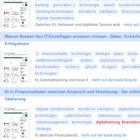
banking
generation z
technologie
aktuell
kundenerleb
banking-technologien
künstliche intelligenz
finanzma
digitale transformation
Zwischen KI, Vertrauen und digitalem Service ents
... mehr au
Warum Banken ihre IT-Grundlagen erneuern müssen - Daten, Sicherh
Erfolgsbasis
it
finanzprodukte
technologie
strategie
daten
studie
wettbewerbsfähigkeit
studien
digitalisierung
ki
transformation
resilienz
aktuell
ki-agent
geschäfts
technologien
KI, Automatisierung und neue d
... mehr auf der-bank-blog.de
KI in Finanzinstituten zwischen Anspruch und Umsetzung - Der müh
Skalierung
digitale transformation
künstliche intelligenz
digitalisieru
technologien
cybersicherheit
datenanalyse
person
risikomanagement
technologie
digitalisierung finanzdien
strategie
KI steht bei Finanzdienstl
... mehr auf der-bank-blog.de