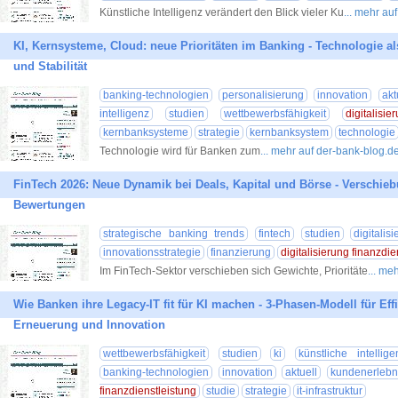
Künstliche Intelligenz verändert den Blick vieler Ku
... mehr au
KI, Kernsysteme, Cloud: neue Prioritäten im Banking - Technologie 
und Stabilität
banking-technologien
personalisierung
innovation
akt
intelligenz
studien
wettbewerbsfähigkeit
digitalisi
kernbanksysteme
strategie
kernbanksystem
technologie
Technologie wird für Banken zum
... mehr auf der-bank-blog.d
FinTech 2026: Neue Dynamik bei Deals, Kapital und Börse - Verschi
Bewertungen
strategische banking trends
fintech
studien
digitalis
innovationsstrategie
finanzierung
digitalisierung finanzdie
Im FinTech-Sektor verschieben sich Gewichte, Prioritäte
... me
Wie Banken ihre Legacy-IT fit für KI machen - 3-Phasen-Modell für Eff
Erneuerung und Innovation
wettbewerbsfähigkeit
studien
ki
künstliche intellige
banking-technologien
innovation
aktuell
kundenerlebn
finanzdienstleistung
studie
strategie
it-infrastruktur