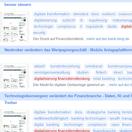
besser steuern
digitale transformation
stresstest
dora
resilienz
outsour
digitalisierung
aufsicht
ki
regulierung
risikomana
technologie
compliance
it
regulatorik
studie
digita
security
Der Druck auf Finanzdienstleist
... mehr auf der-bank-blog.de
Neobroker verändern das Wertpapiergeschäft - Mobile Anlageplattfo
aktuell
kundenbeziehung
omnikanal
kundenanspra
vermögensverwaltung
studien
fintech
direct ba
digitalisierung finanzdienstleistung
retail banking
technolo
Der Markt für digitale Geldanlage gewinnt an
... mehr auf der
Technologiekonvergenz verändert die Finanzbranche - Daten, KI und 
Treiber
digitale transformation
dora
strategische banking trend
wettbewerbsfähigkeit
banking-technologien
wealth mana
digital banking
technologie
compliance
open financ
digitalisierung finanzdienstleistung
finanzbranche
strategi