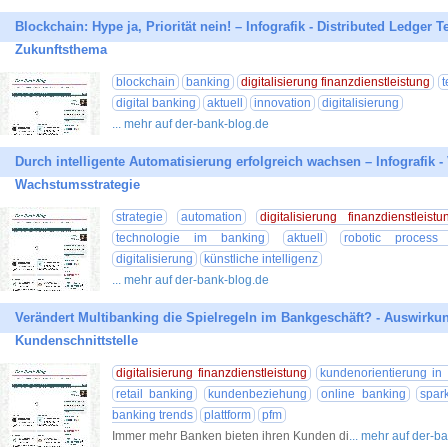
Blockchain: Hype ja, Priorität nein! – Infografik - Distributed Ledger 
Zukunftsthema
blockchain
banking
digitalisierung finanzdienstleistung
t
digital banking
aktuell
innovation
digitalisierung
... mehr auf der-bank-blog.de
Durch intelligente Automatisierung erfolgreich wachsen – Infografik -
Wachstumsstrategie
strategie
automation
digitalisierung finanzdienstleistu
technologie im banking
aktuell
robotic process
digitalisierung
künstliche intelligenz
... mehr auf der-bank-blog.de
Verändert Multibanking die Spielregeln im Bankgeschäft? - Auswirkun
Kundenschnittstelle
digitalisierung finanzdienstleistung
kundenorientierung in
retail banking
kundenbeziehung
online banking
spar
banking trends
plattform
pfm
Immer mehr Banken bieten ihren Kunden di
... mehr auf der-b