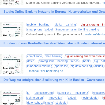
Mobile und Online-Banking verändern das Nutzungsverh
... 
Studie: Online Banking Nutzung in Europa - Nutzerverhalten und Ge
mobile banking
digital banking
digitalisierung fi
smartphone
aktuell
kundenverhalten
online banking
Online-Banking weist in Europa eine hohe A
... mehr auf der-
Kunden müssen Kontrolle über ihre Daten haben - Kundenmehrwert 
compliance
retail banking
digitalisierung finanzdienstleis
daten
strategische banking trends
bank
big dat
kundenorientierung
sparkasse
big data banking
aktuell
... mehr auf der-bank-blog.de
Der Weg zur erfolgreichen Skalierung von KI in Banken - Governance 
ki
digitalisierung
künstliche intelligenz
wettbewe
technologien
innovation
aktuell
technologie
d
datenschutz
studie
strategie