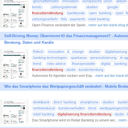
geschäftsmodell
innovation
europäische union
aktuell
trends
zahlungsdienste
studien
google
finanzdienstleistung
bankkunde
open banking
open f
zahlungsverkehr
fida
payments
retail banking
Open Finance verändert die Spielr
... mehr auf der-bank-blog.
Self-Driving Money: Übernimmt KI das Finanzmanagement? - Auton
Beratung, Daten und Kanäle
fintech
innovation & change
studien
digitalisierung
banking-technologien
sparkasse
personalisierung
ki-ag
trend
robo-advice
finanzprodukte
digital banking
finanzdienstleistung
studie
kundenbindung
Autonome KI-Agenten rücken vom Exp
... mehr auf der-bank-b
Wie das Smartphone das Wertpapiergeschäft verändert - Mobile Broker
direktbank
direct banking
smartphone
studien
banki
vertriebskanal
kundenverhalten
trend
wertpapiergeschäf
retail banking
digitalisierung finanzdienstleistung
studie
Das Smartphone wird im Retail Banking zu einem wic
... mehr