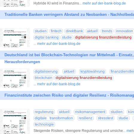
Hybride KI wird in Finanzins
... mehr auf der-bank-blog.de
Traditionelle Banken verringern Abstand zu Neobanken - Nachholbedar
studien
fintech
direktbank
aktuell
trends
innovation
digital banking
studie
digitalisierung finanzdienstleistung
... mehr auf der-bank-blog.de
Deutschland ist bei Blockchain-Technologien nur Mittelmaß - Einsatz,
Herausforderungen
digitalisierung
aktuell
kryptowährung
finanzdienstle
blockchain
digitalisierung finanzdienstleistung
... mehr auf der-bank-blog.de
Finanzinstitute zwischen Risiko und digitaler Resilienz - Risikoma
regulierung
aktuell
risikomanagement
studien
kün
digitale transformation
resilienz
stresstest
studie
technologie
Steigende Risiken, strengere Regulierung und unsiche
... me