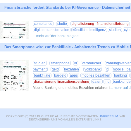
Finanzbranche fordert Standards bei KI-Governance - Datensicherhei
compliance
studie
digitalisierung finanzdienstleistung
digitale transformation
künstliche intelligenz
studien
cybe
... mehr auf der-bank-blog.de
Das Smartphone wird zur Bankfiliale - Anhaltender Trends zu Mobile
studien
smartphone
ki
verbraucher
zahlungsverkeh
payment
geld
bezahlen
volksbank
it
mobile ba
bankfiliale
bargeld
apps
mobiles bezahlen
banking
digitalisierung finanzdienstleistung
daten
ing
bankkunde
Mobile Banking und mobiles Bezahlen erfahren i
... mehr auf 
COPYRIGHT (C) 2012 BUGLET UG ALLE RECHTE VORBEHALTEN.
IMPRESSUM
. WIR
DISTANZIEREN UNS VON ALLEN EXTERNEN LINKS.