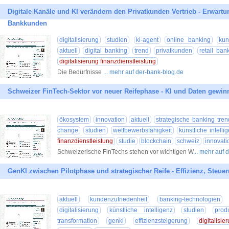
Digitale Kanäle und KI verändern den Privatkunden Vertrieb - Erwart
Bankkunden
digitalisierung
studien
ki-agent
online banking
kun
aktuell
digital banking
trend
privatkunden
retail ban
digitalisierung finanzdienstleistung
Die Bedürfnisse
... mehr auf der-bank-blog.de
Schweizer FinTech-Sektor vor neuer Reifephase - KI und Daten gewi
ökosystem
innovation
aktuell
strategische banking tren
change
studien
wettbewerbsfähigkeit
künstliche intelli
finanzdienstleistung
studie
blockchain
schweiz
innovati
Schweizerische FinTechs stehen vor wichtigen W
... mehr auf
GenKI zwischen Pilotphase und strategischer Reife - Effizienz, Ste
aktuell
kundenzufriedenheit
banking-technologien
digitalisierung
künstliche intelligenz
studien
produ
transformation
genki
effizienzsteigerung
digitalisi