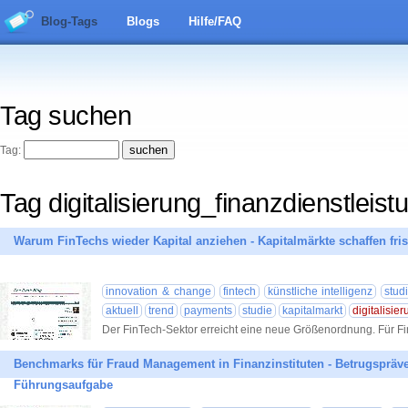
Blog-Tags
Blogs
Hilfe/FAQ
Tag suchen
Tag:
Tag digitalisierung_finanzdienstleist
Warum FinTechs wieder Kapital anziehen - Kapitalmärkte schaffen fri
innovation & change
fintech
künstliche intelligenz
stud
aktuell
trend
payments
studie
kapitalmarkt
digitalisie
Der FinTech-Sektor erreicht eine neue Größenordnung. Für F
Benchmarks für Fraud Management in Finanzinstituten - Betrugspräve
Führungsaufgabe