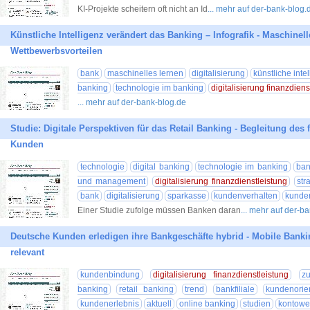
KI-Projekte scheitern oft nicht an Id
... mehr auf der-bank-blog.
Künstliche Intelligenz verändert das Banking – Infografik - Maschinel
Wettbewerbsvorteilen
bank
maschinelles lernen
digitalisierung
künstliche inte
banking
technologie im banking
digitalisierung finanzdiens
... mehr auf der-bank-blog.de
Studie: Digitale Perspektiven für das Retail Banking - Begleitung des
Kunden
technologie
digital banking
technologie im banking
ban
und management
digitalisierung finanzdienstleistung
str
bank
digitalisierung
sparkasse
kundenverhalten
kunde
Einer Studie zufolge müssen Banken daran
... mehr auf der-b
Deutsche Kunden erledigen ihre Bankgeschäfte hybrid - Mobile Bankin
relevant
kundenbindung
digitalisierung finanzdienstleistung
z
banking
retail banking
trend
bankfiliale
kundenorie
kundenerlebnis
aktuell
online banking
studien
kontowe