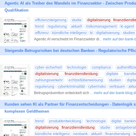
Agentic AI als Treiber des Wandels im Finanzsektor - Zwischen Produk
Qualifikation
effizienzsteigerung
studie
digitalisierung finanzdienstl
trend
regulierung
aktuell
risikomanagement
ki-agent
effizienz
künstliche intelligenz
ki
digitalisierung
studien
Agentic AI verschiebt im Finanzsektor di
... mehr auf der-bank-
Steigende Betrugsrisiken bei deutschen Banken - Regulatorische Pflic
cyber-sicherheit
technologie
compliance
authentifiz
digitalisierung finanzdienstleistung
digitale transfo
zahlungsverkehr
echtzeitüberweisung
studien
digit
regulierung
cyberkriminalität
cyberrisiko
vertrauen
aktu
Betrugsprävention entwickelt sich
... mehr auf der-bank-blog.
Kunden sehen KI als Partner für Finanzentscheidungen - Datenlogik s
komplexen Geldthemen
trend
produktentwicklung
technologie
digital bankin
digitalisierung finanzdienstleistung
studie
anlagebera
künstliche intelligenz
neobank
aktuell
finanzberatung
k