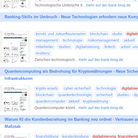
Technologische Umbrüche tr
... mehr auf der-bank-blog.de
Banking-Skills im Umbruch - Neue Technologien erfordern neue Kom
trends und zukunftsszenarien
blockchain
studie
digital
management
technologie
risikomanagement
aktuell
mitarbeiter
studien
digitalisierung
fintech
arbeit un
resilienz
Zwischen technologisch
... mehr auf der-bank-blog.de
Quantencomputing als Bedrohung für Kryptowährungen - Neue Sicherhe
Infrastrukturen
krypto-assets
cyber-sicherheit
technologie
digitalis
blockchain
quantentechnologie
sicherheit
studien
di
quantencomputer
aktuell
kryptowährung
Quantencomputer könnt
... mehr auf der-bank-blog.de
Warum KI die Kundenbeziehung im Banking neu ordnet - Vertrauen 
Maßstab
finanzbildung
kundenbindung
digitalisierung finanzdiens