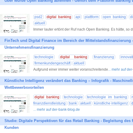
Uber würde Open Banking ablehnen - Gehört dem Plattform Banking w
psd2
digital banking
api
plattform
open banking
d
aktuell
Immer lauter ertönt der Ruf nach Open Banking. Es hätte, so d
FinTech und Digital Finance im Bereich der Mittelstandsfinanzierung -
Unternehmensfinanzierung
technologie
digital banking
finanzierung
innovat
firmenkundengeschäft
aktuell
Aufgrund einer immer weiter voranschreitende
... mehr auf de
Künstliche Intelligenz verändert das Banking – Infografik - Maschinel
Wettbewerbsvorteilen
digital banking
technologie
technologie im banking
finanzdienstleistung
bank
aktuell
künstliche intelligenz
d
... mehr auf der-bank-blog.de
Studie: Digitale Perspektiven für das Retail Banking - Begleitung des
Kunden