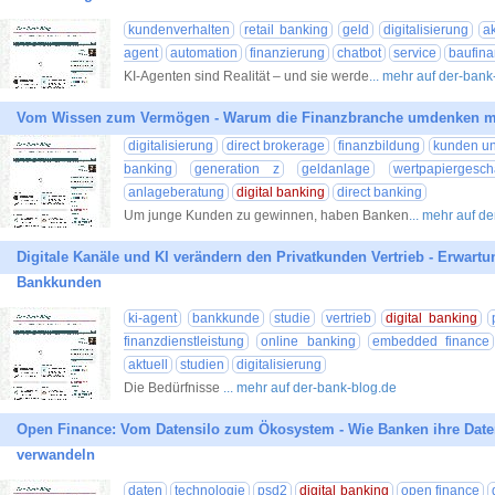
kundenverhalten
retail banking
geld
digitalisierung
ak
agent
automation
finanzierung
chatbot
service
baufina
KI-Agenten sind Realität – und sie werde
... mehr auf der-bank
Vom Wissen zum Vermögen - Warum die Finanzbranche umdenken 
digitalisierung
direct brokerage
finanzbildung
kunden un
banking
generation z
geldanlage
wertpapiergesch
anlageberatung
digital banking
direct banking
Um junge Kunden zu gewinnen, haben Banken
... mehr auf d
Digitale Kanäle und KI verändern den Privatkunden Vertrieb - Erwart
Bankkunden
ki-agent
bankkunde
studie
vertrieb
digital banking
finanzdienstleistung
online banking
embedded finance
aktuell
studien
digitalisierung
Die Bedürfnisse
... mehr auf der-bank-blog.de
Open Finance: Vom Datensilo zum Ökosystem - Wie Banken ihre Date
verwandeln
daten
technologie
psd2
digital banking
open finance