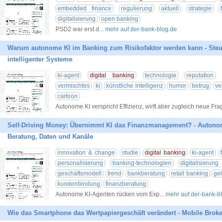
embedded finance
regulierung
aktuell
strategie
digitalisierung
open banking
PSD2 war erst d
... mehr auf der-bank-blog.de
Warum autonome KI im Banking zum Risikofaktor werden kann - Steu
intelligenter Systeme
ki-agent
digital banking
technologie
reputation
vermischtes
ki
künstliche intelligenz
humor
betrug
ve
cartoon
Autonome KI verspricht Effizienz, wirft aber zugleich neue Fr
Self-Driving Money: Übernimmt KI das Finanzmanagement? - Auton
Beratung, Daten und Kanäle
innovation & change
studie
digital banking
ki-agent
personalisierung
banking-technologien
digitalisierung
geschäftsmodell
trend
bankberatung
retail banking
ge
kundenbindung
finanzberatung
Autonome KI-Agenten rücken vom Exp
... mehr auf der-bank-b
Wie das Smartphone das Wertpapiergeschäft verändert - Mobile Broker