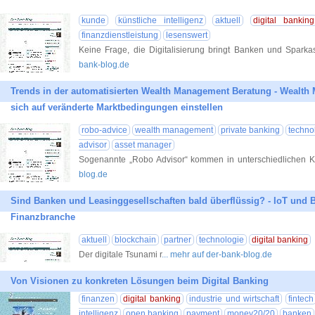
kunde
künstliche intelligenz
aktuell
digital banking
finanzdienstleistung
lesenswert
Keine Frage, die Digitalisierung bringt Banken und Sparka
bank-blog.de
Trends in der automatisierten Wealth Management Beratung - Wealt
sich auf veränderte Marktbedingungen einstellen
robo-advice
wealth management
private banking
techno
advisor
asset manager
Sogenannte „Robo Advisor“ kommen in unterschiedlichen
blog.de
Sind Banken und Leasinggesellschaften bald überflüssig? - IoT und 
Finanzbranche
aktuell
blockchain
partner
technologie
digital banking
Der digitale Tsunami r
... mehr auf der-bank-blog.de
Von Visionen zu konkreten Lösungen beim Digital Banking
finanzen
digital banking
industrie und wirtschaft
fintech
intelligenz
open banking
payment
money20/20
banken