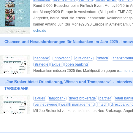
Rund 5.000 Besucher beim FinTech-Event Money20/20 in 
der Money20/20 Europe in Amsterdam. (Bildquelle: TME AG
Angreifer, heute sind sie ernstzunehmende Kollaborationspa
kamen Anfang Juni zur Money20/20 Europe in Amsterdam, um d
echo.de
Chancen und Herausforderungen für Neobanken im Jahr 2025 - Innov
neobank
innovation
direktbank
fintech
finanzprodu
strategie
aktuell
open banking
Neobanken müssen 2025 ihre Marktposition gegen e
... mehr
„Joe Broker bietet Orientierung, Wissen und Transparenz“ - Interview
TARGOBANK
aktuell
targobank
direct brokerage
partner
retail bank
vertriebswege
wealth management
fintech
direct bankin
Mit Joe Broker ist vor kurzem ein neues Neo-Brokerage-Ange