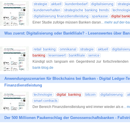
strategie
aktuell
kundenbedarf
digitalisierung
strate
kundenverhalten
strategische banking trends
technologi
digitalisierung finanzdienstleistung
sparkasse
digital bank
Einer Studie zufolge müssen Banken daran
... mehr auf der-b
Was zuerst: Digitalisierung oder Bankfiliale? - Lesenswertes über Ba
retail banking
omnikanal
strategie
aktuell
digitalisier
banking
lesenswert
bankfiliale
service
Kündigt sich langsam ein Gegentrend zur fortschreitenden 
bank-blog.de
Anwendungsszenarien für Blockchains bei Banken - Digital Ledger-Te
Finanzdienstleistung
technologie
digital banking
bitcoin
digitalisierung
a
smart contracts
Der Bereich Finanzdienstleistung wird immer wieder als e
... 
Der 500 Millionen Paukenschlag der Genossenschaftsbanken - Fallstri