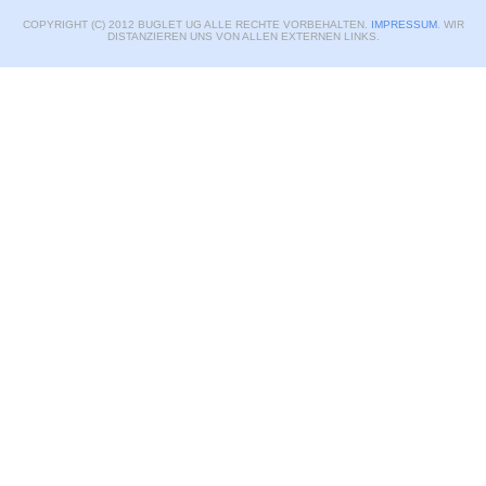
COPYRIGHT (C) 2012 BUGLET UG ALLE RECHTE VORBEHALTEN.
IMPRESSUM
. WIR
DISTANZIEREN UNS VON ALLEN EXTERNEN LINKS.