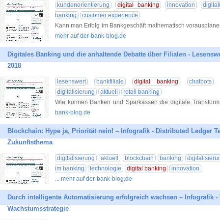
kundenorientierung
digital banking
innovation
digita
banking
customer experience
Kann man Erfolg im Bankgeschäft mathematisch vorausplanen?
mehr auf der-bank-blog.de
Digitales Banking und die anhaltende Debatte über Filialen - Lesens
2018
lesenswert
bankfiliale
digital banking
chatbots
digitalisierung
aktuell
retail banking
Wie können Banken und Sparkassen die digitale Transformat
bank-blog.de
Blockchain: Hype ja, Priorität nein! – Infografik - Distributed Ledger 
Zukunftsthema
digitalisierung
aktuell
blockchain
banking
digitalisier
im banking
technologie
digital banking
innovation
... mehr auf der-bank-blog.de
Durch intelligente Automatisierung erfolgreich wachsen – Infografik -
Wachstumsstrategie