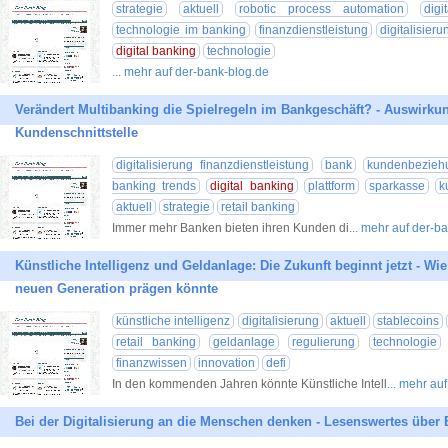
strategie
aktuell
robotic process automation
digi
technologie im banking
finanzdienstleistung
digitalisier
digital banking
technologie
... mehr auf der-bank-blog.de
Verändert Multibanking die Spielregeln im Bankgeschäft? - Auswirkun
Kundenschnittstelle
digitalisierung finanzdienstleistung
bank
kundenbezieh
banking trends
digital banking
plattform
sparkasse
k
aktuell
strategie
retail banking
Immer mehr Banken bieten ihren Kunden di
... mehr auf der-b
Künstliche Intelligenz und Geldanlage: Die Zukunft beginnt jetzt - Wie
neuen Generation prägen könnte
künstliche intelligenz
digitalisierung
aktuell
stablecoins
retail banking
geldanlage
regulierung
technologie
finanzwissen
innovation
defi
In den kommenden Jahren könnte Künstliche Intell
... mehr au
Bei der Digitalisierung an die Menschen denken - Lesenswertes über