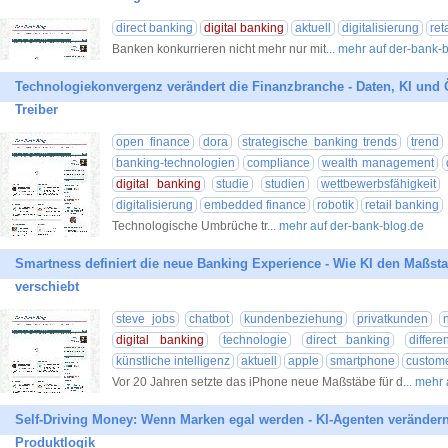
direct banking
digital banking
aktuell
digitalisierung
ret
Banken konkurrieren nicht mehr nur mit
... mehr auf der-bank-
Technologiekonvergenz verändert die Finanzbranche - Daten, KI und 
Treiber
open finance
dora
strategische banking trends
trend
banking-technologien
compliance
wealth management
digital banking
studie
studien
wettbewerbsfähigkeit
digitalisierung
embedded finance
robotik
retail banking
Technologische Umbrüche tr
... mehr auf der-bank-blog.de
Smartness definiert die neue Banking Experience - Wie KI den Maßsta
verschiebt
steve jobs
chatbot
kundenbeziehung
privatkunden
digital banking
technologie
direct banking
differe
künstliche intelligenz
aktuell
apple
smartphone
custome
Vor 20 Jahren setzte das iPhone neue Maßstäbe für d
... mehr
Self-Driving Money: Wenn Marken egal werden - KI-Agenten verändern
Produktlogik