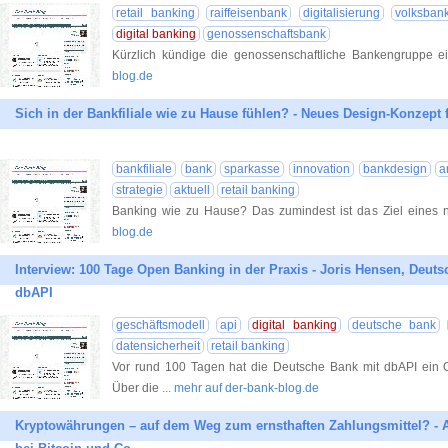
retail banking
raiffeisenbank
digitalisierung
volksban
digital banking
genossenschaftsbank
Kürzlich kündige die genossenschaftliche Bankengruppe e
blog.de
Sich in der Bankfiliale wie zu Hause fühlen? - Neues Design-Konzept f
bankfiliale
bank
sparkasse
innovation
bankdesign
a
strategie
aktuell
retail banking
Banking wie zu Hause? Das zumindest ist das Ziel eines 
blog.de
Interview: 100 Tage Open Banking in der Praxis - Joris Hensen, Deut
dbAPI
geschäftsmodell
api
digital banking
deutsche bank
datensicherheit
retail banking
Vor rund 100 Tagen hat die Deutsche Bank mit dbAPI ein 
Über die
... mehr auf der-bank-blog.de
Kryptowährungen – auf dem Weg zum ernsthaften Zahlungsmittel? - A