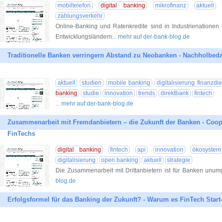
mobiltelefon
digital banking
mikrofinanz
aktuell
zahlungsverkehr
Online-Banking und Ratenkredite sind in Industrienationen 
Entwicklungsländern
... mehr auf der-bank-blog.de
Traditionelle Banken verringern Abstand zu Neobanken - Nachholbedar
aktuell
studien
mobile banking
digitalisierung finanzdi
banking
studie
innovation
trends
direktbank
fintech
... mehr auf der-bank-blog.de
Zusammenarbeit mit Fremdanbietern – die Zukunft der Banken - Coo
FinTechs
digital banking
fintech
api
innovation
ökosystem
digitalisierung
open banking
aktuell
strategie
Die Zusammenarbeit mit Drittanbietern ist für Banken unumg
blog.de
Erfolgsformel für das Banking der Zukunft? - Warum es FinTech Star