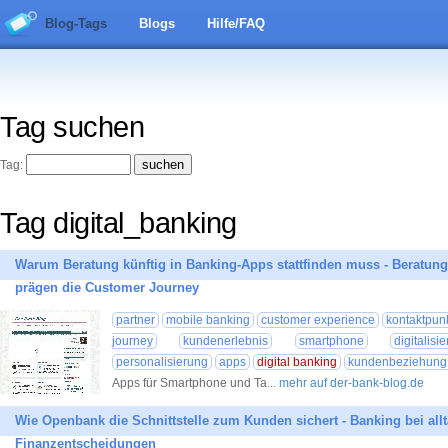
Blog-Tags
Blogs
Hilfe/FAQ
Tag suchen
Tag:
Tag digital_banking
Warum Beratung künftig in Banking-Apps stattfinden muss - Beratung
prägen die Customer Journey
partner
mobile banking
customer experience
kontaktpun
journey
kundenerlebnis
smartphone
digitalisi
personalisierung
apps
digital banking
kundenbeziehung
Apps für Smartphone und Ta
... mehr auf der-bank-blog.de
Wie Openbank die Schnittstelle zum Kunden sichert - Banking bei all
Finanzentscheidungen