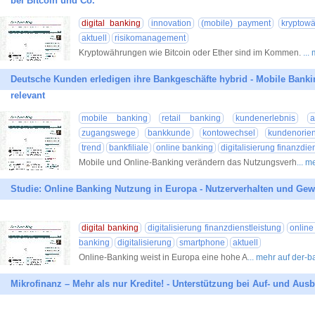
bei Bitcoin und Co.
digital banking
innovation
(mobile) payment
kryptow
aktuell
risikomanagement
Kryptowährungen wie Bitcoin oder Ether sind im Kommen.
...
Deutsche Kunden erledigen ihre Bankgeschäfte hybrid - Mobile Bankin
relevant
mobile banking
retail banking
kundenerlebnis
a
zugangswege
bankkunde
kontowechsel
kundenorie
trend
bankfiliale
online banking
digitalisierung finanzdie
Mobile und Online-Banking verändern das Nutzungsverh
... 
Studie: Online Banking Nutzung in Europa - Nutzerverhalten und Ge
digital banking
digitalisierung finanzdienstleistung
online
banking
digitalisierung
smartphone
aktuell
Online-Banking weist in Europa eine hohe A
... mehr auf der-
Mikrofinanz – Mehr als nur Kredite! - Unterstützung bei Auf- und Ausb