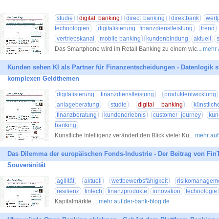
studie
digital banking
direct banking
direktbank
wert
technologien
digitalisierung finanzdienstleistung
trend
vertriebskanal
mobile banking
kundenbindung
aktuell
Das Smartphone wird im Retail Banking zu einem wic
... mehr
Kunden sehen KI als Partner für Finanzentscheidungen - Datenlogik s
komplexen Geldthemen
digitalisierung finanzdienstleistung
produktentwicklung
anlageberatung
studie
digital banking
künstlich
finanzberatung
kundenerlebnis
customer journey
kun
banking
Künstliche Intelligenz verändert den Blick vieler Ku
... mehr au
Das Dilemma der europäischen Fonds-Industrie - Der Beitrag von FinT
Souveränität
agilität
aktuell
wettbewerbsfähigkeit
risikomanagem
resilienz
fintech
finanzprodukte
innovation
technologie
Kapitalmärkte
... mehr auf der-bank-blog.de