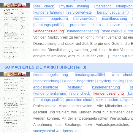
call check
mystery mailing
marketing erfolgskont
kundenerfahrung
servicewã¼ste
beratungsqualitã¤t
kunden begeistern
servicewüste
marktforschung
beratungsqualität
promotion check
service test
kundenbeziehung
kundenorientierung
store check
kunde
Von den Marktführern zu lernen lohnt immer ! Jemand hat eine
Dienstleistung und steckt viel Zeit, Energie und Geld in die 
oder zur Dienstleistung geworden, geht dieses in den Vertrieb
erfolgreich am Markt, wird im Laufe der Zeit […]
... mehr auf s
SO MACHEN ES DIE MARKTFÜHRER (Teil 3)
kundenbegeisterung
beratungsqualitã¤t
web check
marktforschung
kunden begeistern
mystery mailing
ca
erfolgskontrolle
testanruf
kundenerfahrung
s
kundenorientierung
store check
kundenbeziehung
ku
beratungsqualität
promotion check
service testen
allgem
Professionelle Mitarbeitermotivation ! Alle Mitarbeiter am
geschult und trainiert, wie Kunden nicht nur zufrieden gest
werden können. Mit der entgegengebrachten Wertschätzung
Anbahnung des Beratungs- bzw. Verkaufsgespräches, e
surveycontrol.wordpress.com