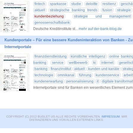
fintech
sparkasse
studie
deloitte
resilienz
geschä
aktuell
strategische banking trends
fusion
strategie
kundenbeziehung
strategie und management
genossenschaftsbank
Deutsche Kreditinstitute st
... mehr auf der-bank-blog.de
Kundenportale – Für eine bessere Kundeninteraktion von Banken - Zuk
Internetportale
finanzdienstleistung
künstliche intelligenz
online bankin
banking
service
wettbewerb
ki
internet
gesellsc
banking
finanzinstitut
aktuell
kunden und kanäle
strate
technologie
omnikanal
führung
kundenservice
arbeit
kundenerwartung
personalisierung
it
digitale transforma
Internetportale sind für Banken ein wesentliches Element zu
COPYRIGHT (C) 2012 BUGLET UG ALLE RECHTE VORBEHALTEN.
IMPRESSUM
. WIR
DISTANZIEREN UNS VON ALLEN EXTERNEN LINKS.