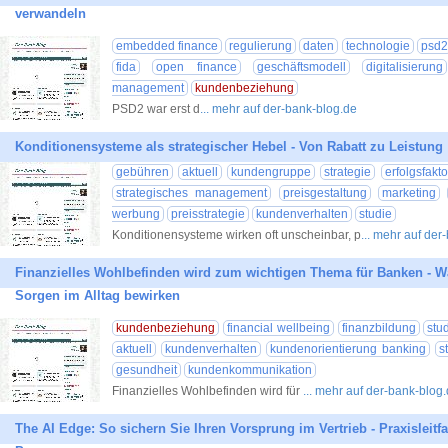
verwandeln
embedded finance
regulierung
daten
technologie
psd2
fida
open finance
geschäftsmodell
digitalisierung
management
kundenbeziehung
PSD2 war erst d
... mehr auf der-bank-blog.de
Konditionensysteme als strategischer Hebel - Von Rabatt zu Leistung
gebühren
aktuell
kundengruppe
strategie
erfolgsfakto
strategisches management
preisgestaltung
marketing
werbung
preisstrategie
kundenverhalten
studie
Konditionensysteme wirken oft unscheinbar, p
... mehr auf der
Finanzielles Wohlbefinden wird zum wichtigen Thema für Banken - W
Sorgen im Alltag bewirken
kundenbeziehung
financial wellbeing
finanzbildung
stu
aktuell
kundenverhalten
kundenorientierung banking
s
gesundheit
kundenkommunikation
Finanzielles Wohlbefinden wird für
... mehr auf der-bank-blog
The AI Edge: So sichern Sie Ihren Vorsprung im Vertrieb - Praxislei