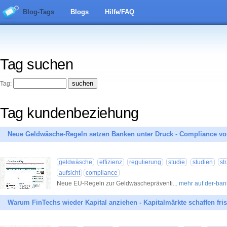
Blog-Tags
Blogs
Hilfe/FAQ
Tag suchen
Tag:
Tag kundenbeziehung
Neue Geldwäsche-Regeln setzen Banken unter Druck - Compliance v
geldwäsche
effizienz
regulierung
studie
studien
st
aufsicht
compliance
Neue EU-Regeln zur Geldwäschepräventi
... mehr auf der-ba
Warum FinTechs wieder Kapital anziehen - Kapitalmärkte schaffen fri