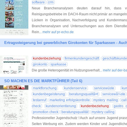
software
crm
Neue Branchenanalysen deuten darauf hin, dass vie
Reinigungsbetriebe im DACH-Raum nicht primär an mangelnd
Lücken in Organisation, Nachverfolgung und Kundenman
Branchenanalysen und Untersuchungen aus dem Dienstleis
Rein
... mehr auf pr-echo.de
Ertragssteigerung bei gewerblichen Girokonten für Sparkassen - A
kundenbeziehung
firmenkundengeschäft
geschäftskund
girokonto
sparkasse
Die große Heterogenität im Nutzungsverhalt
... mehr auf der-
SO MACHEN ES DIE MARKTFÜHRER (Teil 6)
marktforschung
kundenservice
servicewüste
ku
kundenbegeisterung
beratungsqualitã¤t
servicewã¼ste
testanruf
marketing erfolgskontrolle
mystery mailing
cal
check
kundenorientierung
kundenbeziehung
gastro 
promotion check
beratungsqualität
mystery calling
Professioneller Jugendschutz ! Auch auf unsere Jugend pras
Seiten Werbung ein. Zudem werden Kinder und Jugendliche a