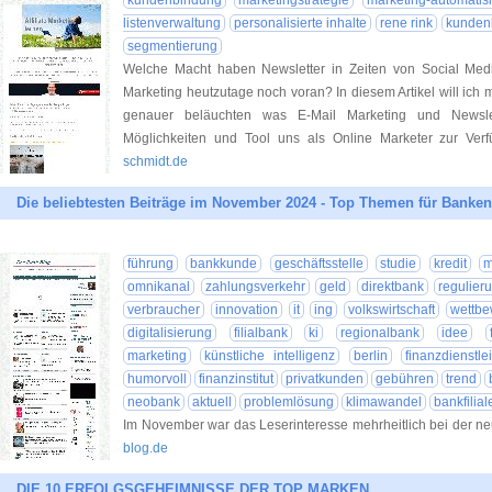
kundenbindung
marketingstrategie
marketing-automatis
listenverwaltung
personalisierte inhalte
rene rink
kunden
segmentierung
Welche Macht haben Newsletter in Zeiten von Social Med
Marketing heutzutage noch voran? In diesem Artikel will ich
genauer beläuchten was E-Mail Marketing und Newsle
Möglichkeiten und Tool uns als Online Marketer zur Verf
schmidt.de
Die beliebtesten Beiträge im November 2024 - Top Themen für Banke
führung
bankkunde
geschäftsstelle
studie
kredit
m
omnikanal
zahlungsverkehr
geld
direktbank
regulier
verbraucher
innovation
it
ing
volkswirtschaft
wettbe
digitalisierung
filialbank
ki
regionalbank
idee
marketing
künstliche intelligenz
berlin
finanzdienstle
humorvoll
finanzinstitut
privatkunden
gebühren
trend
neobank
aktuell
problemlösung
klimawandel
bankfilial
Im November war das Leserinteresse mehrheitlich bei der n
blog.de
DIE 10 ERFOLGSGEHEIMNISSE DER TOP MARKEN