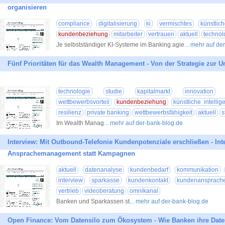
organisieren
compliance
digitalisierung
ki
vermischtes
künstlic
kundenbeziehung
mitarbeiter
vertrauen
aktuell
technol
Je selbstständiger KI-Systeme im Banking agie
... mehr auf d
Fünf Prioritäten für das Wealth Management - Von der Strategie zur 
technologie
studie
kapitalmarkt
innovation
wettbewerbsvorteil
kundenbeziehung
künstliche intellig
resilienz
private banking
wettbewerbsfähigkeit
aktuell
s
Im Wealth Manag
... mehr auf der-bank-blog.de
Interview: Mit Outbound-Telefonie Kundenpotenziale erschließen - Inte
Ansprachemanagement statt Kampagnen
aktuell
datenanalyse
kundenbedarf
kommunikation
interview
sparkasse
kundenkontakt
kundenansprach
vertrieb
videoberatung
omnikanal
Banken und Sparkassen st
... mehr auf der-bank-blog.de
Open Finance: Vom Datensilo zum Ökosystem - Wie Banken ihre Date