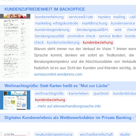
KUNDENZUFRIEDENHEIT IM BACKOFFICE
kundenerfahrung
servicewã¼ste
mystery mailing
cal
marketing erfolgskontrolle
marktforschung
kundenservice
kundenbegeisterung
beratungsqualitã¤t
web chec
beratungsqualität
promotion check
service testen
kunden
check
kundenorientierung
kundenbeziehung
Warum steht immer nur der Verkauf im Visier ? Immer we
Sprache kommt, denken wir sofort an Testkunden, die d
Beratungskompetenz und die Abschlussstärke von Verkäufe
Natürlich ist es aus Sicht der Kunden und Klienten wichtig, 
surveycontrol.wordpress.com
Weihnachtsgrüße: Statt Karten heißt es "Mut zur Lücke"
weihnachtsgrüße
trainerleben
querbeet
kundenbindu
kundenbeziehung
... mehr auf allesverhandlungssache.info
Digitales Kundenerlebnis als Wettbewerbsfaktor im Private Banking -
neukundengewinnung
wechselbereitschaft
studie