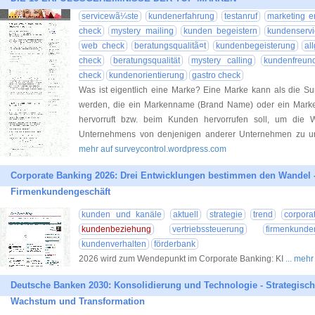
servicewã¼ste
kundenerfahrung
testanruf
marketing er
check
mystery mailing
kunden begeistern
kundenserv
web check
beratungsqualitã¤t
kundenbegeisterung
al
check
beratungsqualität
mystery calling
kundenfreund
check
kundenorientierung
gastro check
Was ist eigentlich eine Marke? Eine Marke kann als die Su
werden, die ein Markenname (Brand Name) oder ein Mark
hervorruft bzw. beim Kunden hervorrufen soll, um die 
Unternehmens von denjenigen anderer Unternehmen zu u
mehr auf surveycontrol.wordpress.com
Corporate Banking 2026: Drei Entwicklungen bestimmen den Wandel 
Firmenkundengeschäft
kunden und kanäle
aktuell
strategie
trend
corpora
kundenbeziehung
vertriebssteuerung
firmenkunde
kundenverhalten
förderbank
2026 wird zum Wendepunkt im Corporate Banking: KI
... meh
Deutsche Banken 2030: Konsolidierung und Technologie - Strategisc
Wachstum und Transformation