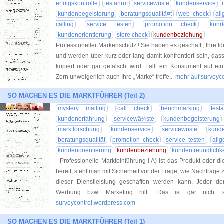
erfolgskontrolle
testanruf
servicewüste
kundenservice
kundenbegeisterung
beratungsqualitã¤t
web check
al
calling
service testen
promotion check
kund
kundenorientierung
store check
kundenbeziehung
Professioneller Markenschutz ! Sie haben es geschafft, Ihre Id
und werden über kurz oder lang damit konfrontiert sein, dass
kopiert oder gar gefälscht wird. Fällt ein Konsument auf ein
Zorn unweigerlich auch Ihre „Marke“ treffe
... mehr auf survey
SO MACHEN ES DIE MARKTFÜHRER (Teil 2)
mystery mailing
call check
benchmarking
test
kundenerfahrung
servicewã¼ste
kundenbegeisterung
marktforschung
kundenservice
servicewüste
kund
beratungsqualität
promotion check
service testen
all
kundenorientierung
kundenbeziehung
kundenfreundlichke
Professionelle Markteinführung ! A) Ist das Produkt oder di
bereit, steht man mit Sicherheit vor der Frage, wie Nachfrag
dieser Dienstleistung geschaffen werden kann. Jeder den
Werbung bzw. Marketing hilft. Das ist gar nicht
surveycontrol.wordpress.com
SO MACHEN ES DIE MARKTFÜHRER (Teil 1)