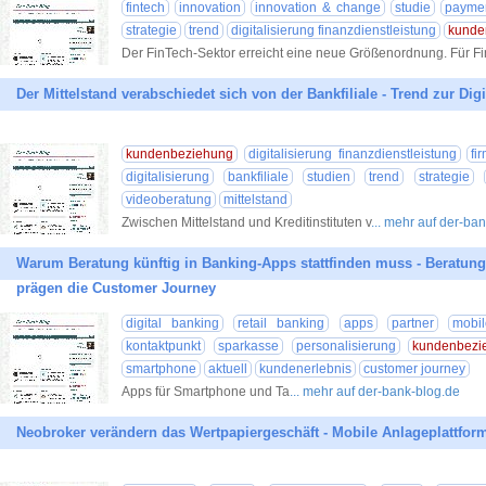
fintech
innovation
innovation & change
studie
payme
strategie
trend
digitalisierung finanzdienstleistung
kunde
Der FinTech-Sektor erreicht eine neue Größenordnung. Für F
Der Mittelstand verabschiedet sich von der Bankfiliale - Trend zur Digi
kundenbeziehung
digitalisierung finanzdienstleistung
fi
digitalisierung
bankfiliale
studien
trend
strategie
videoberatung
mittelstand
Zwischen Mittelstand und Kreditinstituten v
... mehr auf der-ba
Warum Beratung künftig in Banking-Apps stattfinden muss - Beratung
prägen die Customer Journey
digital banking
retail banking
apps
partner
mobi
kontaktpunkt
sparkasse
personalisierung
kundenbezi
smartphone
aktuell
kundenerlebnis
customer journey
Apps für Smartphone und Ta
... mehr auf der-bank-blog.de
Neobroker verändern das Wertpapiergeschäft - Mobile Anlageplattfo