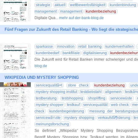
strategie
aktuell
wettbewerbsfähigkeit
kundenbindung
management
management
kundenbeziehung
Digitale Qua
... mehr auf der-bank-blog.de
Fünf Fragen zur Zukunft des Retail Banking - Wo liegt die strategisch
sparkasse
innovation
retail banking
kundenverhalten
kundenbedarf
bankfiliale
digitalisierung
kundenbeziehu
Die Zukunft wird für Retail Banken immer schwieriger und d
blog.de
WIKIPEDIA UND MYSTERY SHOPPING
servicequalitã¤t
store check
kundenbeziehung
und
mystery shopping institut
testdiebstahl
allgemein
testkã¤
testberatung
testshopping
shoplifting
servicewüste
mystery shopper
testkauf
servicequalität
web check
mes
check
kundenbegeisterung
messung der beratungsqual
servicewã¼ste
mystery shopping
verkaufsfã¶rderung
te
meinungsforschung
So definiert „Wikipedia“ Mystery Shopping Bezugsra
Begriff Mystery Shopping bzw. Testkauf werden im Allge