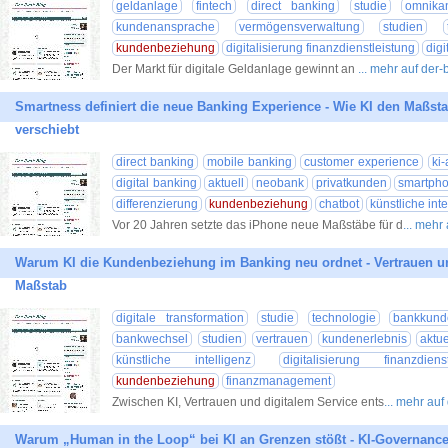
geldanlage
fintech
direct banking
studie
omnika
kundenansprache
vermögensverwaltung
studien
kundenbeziehung
digitalisierung finanzdienstleistung
digi
Der Markt für digitale Geldanlage gewinnt an
... mehr auf der
Smartness definiert die neue Banking Experience - Wie KI den Maßsta
verschiebt
direct banking
mobile banking
customer experience
ki-
digital banking
aktuell
neobank
privatkunden
smartph
differenzierung
kundenbeziehung
chatbot
künstliche inte
Vor 20 Jahren setzte das iPhone neue Maßstäbe für d
... mehr
Warum KI die Kundenbeziehung im Banking neu ordnet - Vertrauen 
Maßstab
digitale transformation
studie
technologie
bankkund
bankwechsel
studien
vertrauen
kundenerlebnis
aktue
künstliche intelligenz
digitalisierung finanzdienst
kundenbeziehung
finanzmanagement
Zwischen KI, Vertrauen und digitalem Service ents
... mehr au
Warum „Human in the Loop“ bei KI an Grenzen stößt - KI-Governanc