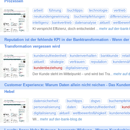
Prozessen
arbeit
führung
buchtipps
technologie
vertrieb
neukundengewinnung
buchempfehlungen
differenzier
intelligenz
bankvertrieb
datenanalyse
aktuell
wettbewerb
KI verspricht Effizienz, doch entscheidet
... mehr auf der-bank
Reputation ist der fehlende KPI in der Banktransformation - Wenn de
Transformation vergessen wird
kundenzufriedenheit
kundenverhalten
bankkunde
reta
aktuell
strategie
vertrauen
reputation
kundennä
kundenbeziehung
digitalisierung
Der Kunde steht im Mittelpunkt – und wird bei Tra
... mehr auf
Customer Experience: Warum Daten allein nicht reichen - Das Kundene
Hebel
datensicherheit
buchtipps
dsgvo
buchempfeh
personalisierung
daten
kundenzufriedenheit
kund
digitalisierung
aktuell
wettbewerbsfähigkeit
kundenerleb
Wi
... mehr auf der-bank-blog.de