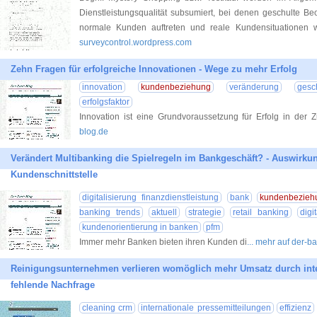
Dienstleistungsqualität subsumiert, bei denen geschulte Be
normale Kunden auftreten und reale Kundensituationen
surveycontrol.wordpress.com
Zehn Fragen für erfolgreiche Innovationen - Wege zu mehr Erfolg
innovation
kundenbeziehung
veränderung
gesc
erfolgsfaktor
Innovation ist eine Grundvoraussetzung für Erfolg in der 
blog.de
Verändert Multibanking die Spielregeln im Bankgeschäft? - Auswirkun
Kundenschnittstelle
digitalisierung finanzdienstleistung
bank
kundenbezieh
banking trends
aktuell
strategie
retail banking
digi
kundenorientierung in banken
pfm
Immer mehr Banken bieten ihren Kunden di
... mehr auf der-b
Reinigungsunternehmen verlieren womöglich mehr Umsatz durch inter
fehlende Nachfrage
cleaning crm
internationale pressemitteilungen
effizienz