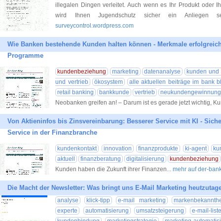
illegalen Dingen verleitet. Auch wenn es Ihr Produkt oder Ihre
wird Ihnen Jugendschutz sicher ein Anliegen se
surveycontrol.wordpress.com
Wie Banken bestehende Kunden halten können - Merkmale erfolgreich
Programme
kundenbeziehung
marketing
datenanalyse
kunden und 
und vertrieb
ökosystem
alle aktuellen beiträge im bank b
retail banking
bankkunde
vertrieb
neukundengewinnung
Neobanken greifen an! – Darum ist es gerade jetzt wichtig, K
Von Aktieninfos bis Zinsvereinbarung: Besserer Service mit KI - Sicher, 
Service in der Finanzbranche
kundenkontakt
innovation
finanzprodukte
ki-agent
ku
aktuell
finanzberatung
digitalisierung
kundenbeziehung
Kunden haben die Zukunft ihrer Finanzen
... mehr auf der-ban
Die Macht der Newsletter: Was bringt uns E-Mail Marketing heutzutag
analyse
klick-tipp
e-mail marketing
markenbekannthe
experte
automatisierung
umsatzsteigerung
e-mail-list