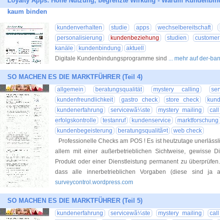
Loyalty Apps: Hohe Nutzung, begrenzte Wirkung - Warum Kundenb
kaum binden
kundenverhalten
studie
apps
wechselbereitschaft
personalisierung
kundenbeziehung
studien
customer
kanäle
kundenbindung
aktuell
Digitale Kundenbindungsprogramme sind
... mehr auf der-ba
SO MACHEN ES DIE MARKTFÜHRER (Teil 4)
allgemein
beratungsqualität
mystery calling
se
kundenfreundlichkeit
gastro check
store check
kund
kundenerfahrung
servicewã¼ste
mystery mailing
cal
erfolgskontrolle
testanruf
kundenservice
marktforschung
kundenbegeisterung
beratungsqualitã¤t
web check
Professionelle Checks am POS ! Es ist heutzutage unerlässl
allem mit einer außerbetrieblichen Sichtweise, gewiss
Produkt oder einer Dienstleistung permanent zu überprüfen.
dass alle innerbetrieblichen Vorgaben (diese sind ja
surveycontrol.wordpress.com
SO MACHEN ES DIE MARKTFÜHRER (Teil 5)
kundenerfahrung
servicewã¼ste
mystery mailing
cal