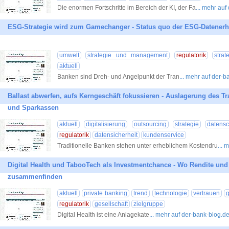
Die enormen Fortschritte im Bereich der KI, der Fa
... mehr auf
ESG-Strategie wird zum Gamechanger - Status quo der ESG-Datener
umwelt
strategie und management
regulatorik
strat
aktuell
Banken sind Dreh- und Angelpunkt der Tran
... mehr auf der-
Ballast abwerfen, aufs Kerngeschäft fokussieren - Auslagerung des T
und Sparkassen
aktuell
digitalisierung
outsourcing
strategie
datensc
regulatorik
datensicherheit
kundenservice
Traditionelle Banken stehen unter erheblichem Kostendru
... 
Digital Health und TabooTech als Investmentchance - Wo Rendite und 
zusammenfinden
aktuell
private banking
trend
technologie
vertrauen
g
regulatorik
gesellschaft
zielgruppe
Digital Health ist eine Anlagekate
... mehr auf der-bank-blog.d