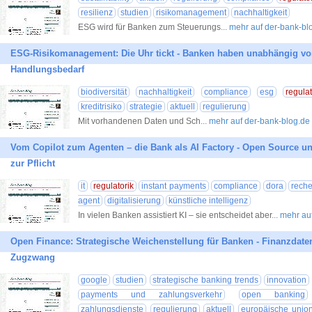
resilienz
studien
risikomanagement
nachhaltigkeit
ESG wird für Banken zum Steuerungs
... mehr auf der-bank-bl
ESG-Risikomanagement: Die Uhr tickt - Banken haben unabhängig von
Handlungsbedarf
biodiversität
nachhaltigkeit
compliance
esg
regulat
kreditrisiko
strategie
aktuell
regulierung
Mit vorhandenen Daten und Sch
... mehr auf der-bank-blog.de
Vom Copilot zum Agenten – die Bank als AI Factory - Open Source 
zur Pflicht
it
regulatorik
instant payments
compliance
dora
rech
agent
digitalisierung
künstliche intelligenz
In vielen Banken assistiert KI – sie entscheidet aber
... mehr a
Open Finance: Strategische Weichenstellung für Banken - Finanzdate
Zugzwang
google
studien
strategische banking trends
innovation
payments und zahlungsverkehr
open banking
zahlungsdienste
regulierung
aktuell
europäische unio