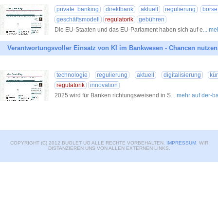
private banking
direktbank
aktuell
regulierung
börse
geschäftsmodell
regulatorik
gebühren
Die EU-Staaten und das EU-Parlament haben sich auf e
... m
Verantwortungsvoller Einsatz von KI im Bankwesen - Chancen nutzen
technologie
regulierung
aktuell
digitalisierung
kün
regulatorik
innovation
2025 wird für Banken richtungsweisend in S
... mehr auf der-
COPYRIGHT (C) 2012 BUGLET UG ALLE RECHTE VORBEHALTEN.
IMPRESSUM
. WIR
DISTANZIEREN UNS VON ALLEN EXTERNEN LINKS.