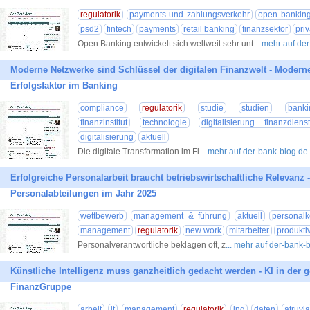
regulatorik
payments und zahlungsverkehr
open bankin
psd2
fintech
payments
retail banking
finanzsektor
pri
Open Banking entwickelt sich weltweit sehr unt
... mehr auf de
Moderne Netzwerke sind Schlüssel der digitalen Finanzwelt - Modern
Erfolgsfaktor im Banking
compliance
regulatorik
studie
studien
banki
finanzinstitut
technologie
digitalisierung finanzdienst
digitalisierung
aktuell
Die digitale Transformation im Fi
... mehr auf der-bank-blog.de
Erfolgreiche Personalarbeit braucht betriebswirtschaftliche Relevanz -
Personalabteilungen im Jahr 2025
wettbewerb
management & führung
aktuell
personalk
management
regulatorik
new work
mitarbeiter
produktiv
Personalverantwortliche beklagen oft, z
... mehr auf der-bank-
Künstliche Intelligenz muss ganzheitlich gedacht werden - KI in der 
FinanzGruppe
arbeit
it
management
regulatorik
ing
daten
atruvi