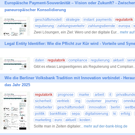
Europäische Payment-Souveränität – Vision oder Zukunft? - Zwische
paneuropäischer Konsolidierung
geschäftsmodell
strategie
instant payments
regulatorik
regulierung
zahlungsverkehr
zahlungsdienste
europa
Zwei Lösungen, ein Ziel: Wero und der digitale Eur
... mehr au
Legal Entity Identifier: Wie die Pflicht zur Kür wird - Vorteile und Syn
daten
regulatorik
compliance
regulierung
aktuell
serv
Gibt es etwas Langweiligeres als Regulierung und Complian
.
Wie die Berliner Volksbank Tradition mit Innovation verbindet - Herau
das Jahr 2025
regulatorik
prognose
marke
arbeit
it
privatkund
sicherheit
vertrieb
ing
customer journey
omnika
mitarbeiter
geschäftsmodell
innovation
berlin
wettb
politik
bankfiliale
sepa
digitalisierung
ki
erfolg
marketing
euro
aktuell
kosten
Sollte man in Zeiten digitaler
... mehr auf der-bank-blog.de