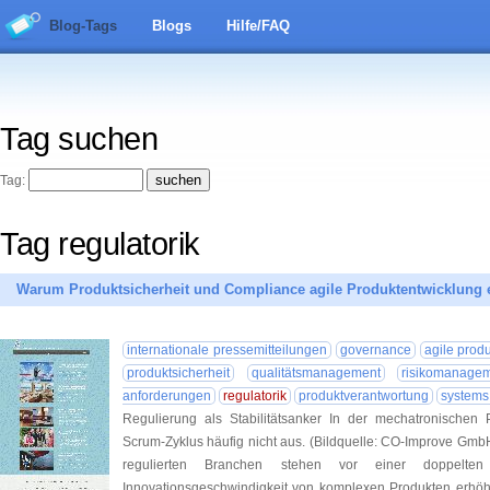
Blog-Tags
Blogs
Hilfe/FAQ
Tag suchen
Tag:
Tag regulatorik
Warum Produktsicherheit und Compliance agile Produktentwicklung 
internationale pressemitteilungen
governance
agile prod
produktsicherheit
qualitätsmanagement
risikomanage
anforderungen
regulatorik
produktverantwortung
systems
Regulierung als Stabilitätsanker In der mechatronischen P
Scrum-Zyklus häufig nicht aus. (Bildquelle: CO-Improve Gmb
regulierten Branchen stehen vor einer doppelten
Innovationsgeschwindigkeit von komplexen Produkten erhöhe