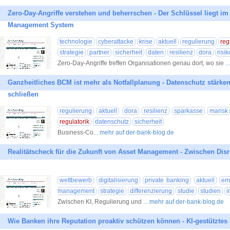
Zero-Day-Angriffe verstehen und beherrschen - Der Schlüssel liegt im
Management System
technologie
cyberattacke
krise
aktuell
regulierung
reg
strategie
partner
sicherheit
daten
resilienz
dora
ris
Zero-Day-Angriffe treffen Organisationen genau dort, wo sie
.
Ganzheitliches BCM ist mehr als Notfallplanung - Datenschutz stärke
schließen
regulierung
aktuell
dora
resilienz
sparkasse
marisk
regulatorik
datenschutz
sicherheit
Business-Co
... mehr auf der-bank-blog.de
Realitätscheck für die Zukunft von Asset Management - Zwischen Disr
wettbewerb
digitalisierung
private banking
aktuell
em
management
strategie
differenzierung
studie
studien
i
Zwischen KI, Regulierung und
... mehr auf der-bank-blog.de
Wie Banken ihre Reputation proaktiv schützen können - KI-gestütztes