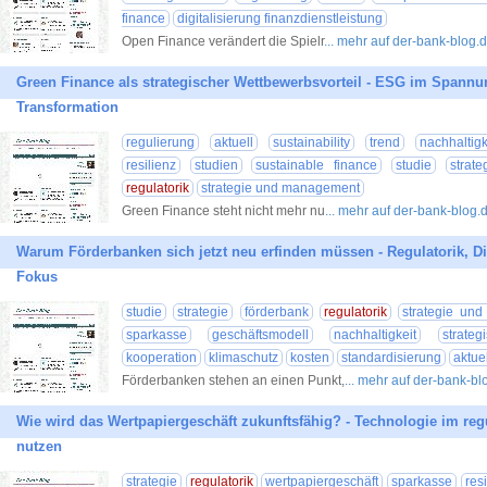
finance
digitalisierung finanzdienstleistung
Open Finance verändert die Spielr
... mehr auf der-bank-blog.
Green Finance als strategischer Wettbewerbsvorteil - ESG im Spann
Transformation
regulierung
aktuell
sustainability
trend
nachhaltigk
resilienz
studien
sustainable finance
studie
strate
regulatorik
strategie und management
Green Finance steht nicht mehr nu
... mehr auf der-bank-blog.
Warum Förderbanken sich jetzt neu erfinden müssen - Regulatorik, Dig
Fokus
studie
strategie
förderbank
regulatorik
strategie un
sparkasse
geschäftsmodell
nachhaltigkeit
strate
kooperation
klimaschutz
kosten
standardisierung
aktuel
Förderbanken stehen an einen Punkt,
... mehr auf der-bank-bl
Wie wird das Wertpapiergeschäft zukunftsfähig? - Technologie im regu
nutzen
strategie
regulatorik
wertpapiergeschäft
sparkasse
resi