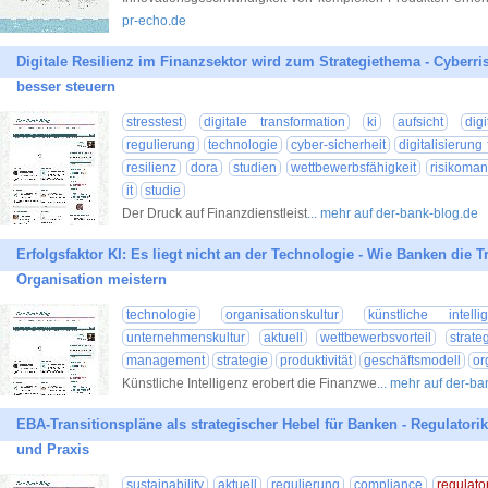
pr-echo.de
Digitale Resilienz im Finanzsektor wird zum Strategiethema - Cyberr
besser steuern
stresstest
digitale transformation
ki
aufsicht
digi
regulierung
technologie
cyber-sicherheit
digitalisierung
resilienz
dora
studien
wettbewerbsfähigkeit
risikoma
it
studie
Der Druck auf Finanzdienstleist
... mehr auf der-bank-blog.de
Erfolgsfaktor KI: Es liegt nicht an der Technologie - Wie Banken die 
Organisation meistern
technologie
organisationskultur
künstliche intelli
unternehmenskultur
aktuell
wettbewerbsvorteil
strat
management
strategie
produktivität
geschäftsmodell
or
Künstliche Intelligenz erobert die Finanzwe
... mehr auf der-b
EBA-Transitionspläne als strategischer Hebel für Banken - Regulatori
und Praxis
sustainability
aktuell
regulierung
compliance
regulato