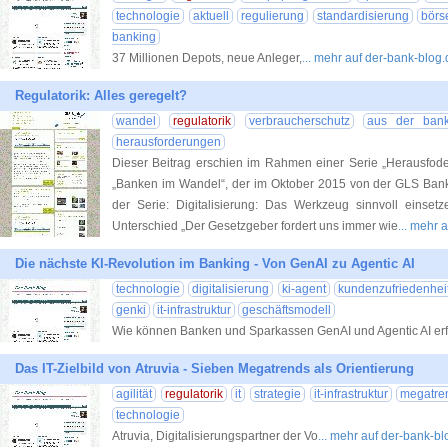
technologie
aktuell
regulierung
standardisierung
börs
banking
37 Millionen Depots, neue Anleger,
... mehr auf der-bank-blog
Regulatorik: Alles geregelt?
wandel
regulatorik
verbraucherschutz
aus der ban
herausforderungen
Dieser Beitrag erschien im Rahmen einer Serie „Herausfod
„Banken im Wandel“, der im Oktober 2015 von der GLS Bank v
der Serie: Digitalisierung: Das Werkzeug sinnvoll einse
Unterschied „Der Gesetzgeber fordert uns immer wie
... mehr 
Die nächste KI-Revolution im Banking - Von GenAI zu Agentic AI
technologie
digitalisierung
ki-agent
kundenzufriedenhei
genki
it-infrastruktur
geschäftsmodell
Wie können Banken und Sparkassen GenAI und Agentic AI erf
Das IT-Zielbild von Atruvia - Sieben Megatrends als Orientierung
agilität
regulatorik
it
strategie
it-infrastruktur
megatre
technologie
Atruvia, Digitalisierungspartner der Vo
... mehr auf der-bank-bl