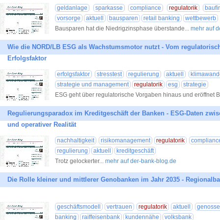
geldanlage
sparkasse
compliance
regulatorik
baufi
vorsorge
aktuell
bausparen
retail banking
wettbewerb
Bausparen hat die Niedrigzinsphase überstande
... mehr auf 
Wie die NORD/LB ESG als Wachstumsmotor nutzt - Vom regulatorisc
Erfolgsfaktor
erfolgsfaktor
stresstest
regulierung
aktuell
klimawand
strategie und management
regulatorik
esg
strategie
ESG geht über regulatorische Vorgaben hinaus und eröffnet 
Regulierungsparadox im Kreditgeschäft der Banken - ESG-Daten zwis
und operativer Realität
nachhaltigkeit
risikomanagement
regulatorik
complianc
regulierung
aktuell
kreditgeschäft
Trotz gelockerter
... mehr auf der-bank-blog.de
Die Rolle kleiner und mittlerer Genobanken im Jahr 2035 - Regional
geschäftsmodell
vertrauen
regulatorik
aktuell
genosse
banking
raiffeisenbank
kundennähe
volksbank