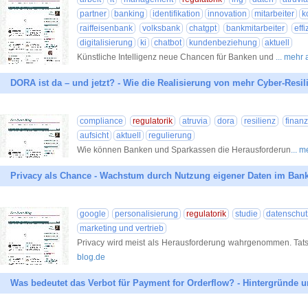
partner
banking
identifikation
innovation
mitarbeiter
k
raiffeisenbank
volksbank
chatgpt
bankmitarbeiter
effi
digitalisierung
ki
chatbot
kundenbeziehung
aktuell
Künstliche Intelligenz neue Chancen für Banken und
... mehr
DORA ist da – und jetzt? - Wie die Realisierung von mehr Cyber-Resil
compliance
regulatorik
atruvia
dora
resilienz
finanz
aufsicht
aktuell
regulierung
Wie können Banken und Sparkassen die Herausforderun
... 
Privacy als Chance - Wachstum durch Nutzung eigener Daten im Ban
google
personalisierung
regulatorik
studie
datenschut
marketing und vertrieb
Privacy wird meist als Herausforderung wahrgenommen. Tats
blog.de
Was bedeutet das Verbot für Payment for Orderflow? - Hintergründe