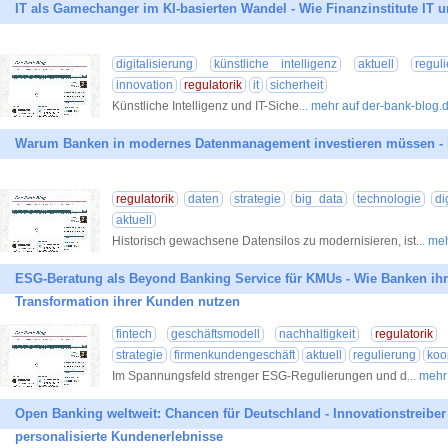
IT als Gamechanger im KI-basierten Wandel - Wie Finanzinstitute IT un
digitalisierung
künstliche intelligenz
aktuell
regul
innovation
regulatorik
it
sicherheit
Künstliche Intelligenz und IT-Siche
... mehr auf der-bank-blog.
Warum Banken in modernes Datenmanagement investieren müssen - Dat
regulatorik
daten
strategie
big data
technologie
di
aktuell
Historisch gewachsene Datensilos zu modernisieren, ist
... m
ESG-Beratung als Beyond Banking Service für KMUs - Wie Banken ihre
Transformation ihrer Kunden nutzen
fintech
geschäftsmodell
nachhaltigkeit
regulatorik
strategie
firmenkundengeschäft
aktuell
regulierung
koo
Im Spannungsfeld strenger ESG-Regulierungen und d
... meh
Open Banking weltweit: Chancen für Deutschland - Innovationstreiber 
personalisierte Kundenerlebnisse