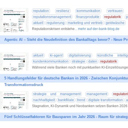
reputation
resilienz
kommunikation
vertrauen
reputationsmanagement
finanzprodukte
regulatorik
p
aktuell
regulierung
marketing und vertrieb
geldwäsche
Reputationskrisen entstehe
... mehr auf der-bank-blog.de
Agentic AI – Steht die Neudefinition des Bankalltags bevor? - Neue 
aktuell
ki-agent
digitalisierung
künstliche intelli
kundenkommunikation
strategie
daten
regulatorik
Während viele Banken noch mit punktuellen KI-Einzellösunge
5 Handlungsfelder für deutsche Banken in 2026 - Zwischen Konjunktu
Transformationsdruck
strategie und management
management
regulator
nachhaltigkeit
bankfiliale
trend
digitale transformation
a
Stagnation, KI-Dynamik und Neobanken setzen Banken 2026 
Fünf Schlüsselfaktoren für Bausparen im Jahr 2026 - Raum für strate