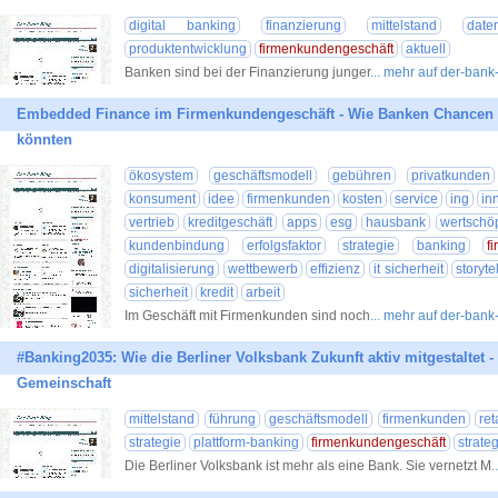
digital banking
finanzierung
mittelstand
date
produktentwicklung
firmenkundengeschäft
aktuell
Banken sind bei der Finanzierung junger
... mehr auf der-bank
Embedded Finance im Firmenkundengeschäft - Wie Banken Chancen u
könnten
ökosystem
geschäftsmodell
gebühren
privatkunden
konsument
idee
firmenkunden
kosten
service
ing
in
vertrieb
kreditgeschäft
apps
esg
hausbank
wertschö
kundenbindung
erfolgsfaktor
strategie
banking
f
digitalisierung
wettbewerb
effizienz
it sicherheit
storyte
sicherheit
kredit
arbeit
Im Geschäft mit Firmenkunden sind noch
... mehr auf der-bank
#Banking2035: Wie die Berliner Volksbank Zukunft aktiv mitgestaltet 
Gemeinschaft
mittelstand
führung
geschäftsmodell
firmenkunden
ret
strategie
plattform-banking
firmenkundengeschäft
strat
Die Berliner Volksbank ist mehr als eine Bank. Sie vernetzt M
.