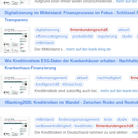
Aufgrund einer immer weiter voranschreitende
... mehr auf de
Digitalisierung im Mittelstand: Finanzprozesse im Fokus - Schlüssel 
Transparenz
digitalisierung
firmenkundengeschäft
aktuell
effizienzsteigerung
produktivität
regulierung
studie
mittelstand
Der Mittelstand s
... mehr auf der-bank-blog.de
Wie Kreditinstitute ESG-Daten der Krankenhäuser erhalten - Nachhalti
Krankenhaus-Finanzierung
risikomanagement
aktuell
nachhaltigkeit
firm
kreditgeschäft
klimaschutz
Kreditinstitute sind zukünftig auch bei
... mehr auf der-bank-bl
#Banking2026: Kreditrisiken im Wandel - Zwischen Risiko und Restru
mittelstand
forderungsmanagement
krise
studie
str
wettbewerbsfähigkeit
kreditrisiko
firmenkundengeschäft
Die Kreditrisiken in Deutschland nehmen zu und stellen
... m