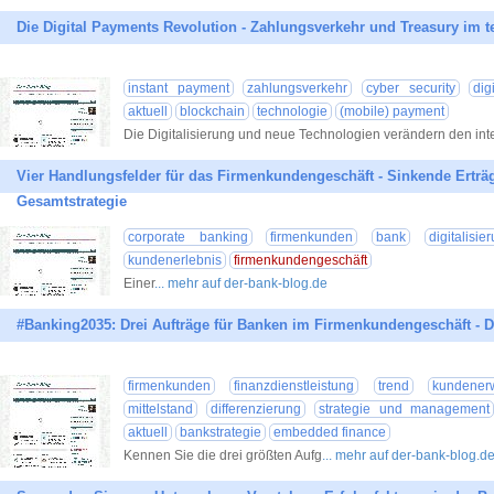
Die Digital Payments Revolution - Zahlungsverkehr und Treasury im
instant payment
zahlungsverkehr
cyber security
dig
aktuell
blockchain
technologie
(mobile) payment
Die Digitalisierung und neue Technologien verändern den inte
Vier Handlungsfelder für das Firmenkundengeschäft - Sinkende Erträg
Gesamtstrategie
corporate banking
firmenkunden
bank
digitalisi
kundenerlebnis
firmenkundengeschäft
Einer
... mehr auf der-bank-blog.de
#Banking2035: Drei Aufträge für Banken im Firmenkundengeschäft - D
firmenkunden
finanzdienstleistung
trend
kundener
mittelstand
differenzierung
strategie und management
aktuell
bankstrategie
embedded finance
Kennen Sie die drei größten Aufg
... mehr auf der-bank-blog.d