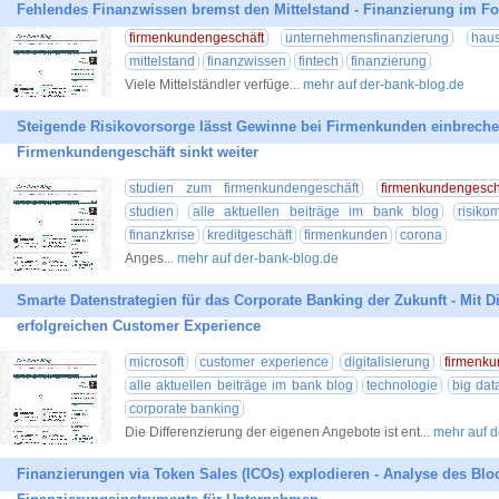
Fehlendes Finanzwissen bremst den Mittelstand - Finanzierung im F
firmenkundengeschäft
unternehmensfinanzierung
hau
mittelstand
finanzwissen
fintech
finanzierung
Viele Mittelständler verfüge
... mehr auf der-bank-blog.de
Steigende Risikovorsorge lässt Gewinne bei Firmenkunden einbrechen
Firmenkundengeschäft sinkt weiter
studien zum firmenkundengeschäft
firmenkundengesch
studien
alle aktuellen beiträge im bank blog
risik
finanzkrise
kreditgeschäft
firmenkunden
corona
Anges
... mehr auf der-bank-blog.de
Smarte Datenstrategien für das Corporate Banking der Zukunft - Mit D
erfolgreichen Customer Experience
microsoft
customer experience
digitalisierung
firmenku
alle aktuellen beiträge im bank blog
technologie
big dat
corporate banking
Die Differenzierung der eigenen Angebote ist ent
... mehr auf 
Finanzierungen via Token Sales (ICOs) explodieren - Analyse des Blo