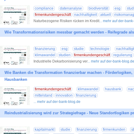
compliance
datenanalyse
biodiversität
esg
stud
firmenkundengeschäft
nachhaltigkeit
aktuell
risikomana
Naturbezogene Risiken rücken im Kredit
... mehr auf der-bank
Wie Transformationsrisiken messbar gemacht werden - Reifegrade a
finanzierung
esg
studie
technologie
nachhaltigk
klimawandel
studien
firmenkundengeschäft
regulierung
Industrielle Dekarbonisierung ver
... mehr auf der-bank-blog.d
Wie Banken die Transformation finanzierbar machen - Förderlogiken,
Hausbanken
firmenkundengeschäft
klimawandel
hausbank
nac
mittelstand
innovation
finanzierung
... mehr auf der-bank-blog.de
Reindustrialisierung wird zur Strategiefrage - Neue Standortlogiken
kapitalmarkt
studie
finanzierung
firmenkunden
s