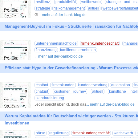
resilienz
produktivität
wettbewerb
strategie und m
strategie
risikomanagement
aktuell
wettbewerbsfähigkeit
Gl
... mehr auf der-bank-blog.de
Management-Buy-out im Fokus - Strukturierte Transaktion für Nachf
unternehmensnachfolge
firmenkundengeschäft
manage
finanzierung
familienunternehmen
... mehr auf der-bank-blog.de
Effizienz statt Hype in der Gewerbefinanzierung - Warum Prozesse wic
chatbot
firmenkunden
kundenerwartung
automation
fi
chatgpt
customer journey
aktuell
künstliche intel
standardisierung
Jeder spricht über KI, doch das
... mehr auf der-bank-blog.de
Warum Kapitalmärkte für Deutschland wichtiger werden - Strukturen f
Investitionen
börse
regulierung
firmenkundengeschäft
wettbewerb