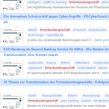
intelligenz
plattform-banking
firmenkundengeschäft
aktuel
Die Digitalisierung revolutioniert die Prozesse der Finanzbra
Ein innovatives Schutzschild gegen Cyber-Angriffe - VR-CyberGuar
eG
aktuell
firmenkundengeschäft
sicherheit
firmenkunden
technologie
cyberattacke
In einer Ära zunehmender Bedrohungen durch C
... mehr auf
ESG-Beratung als Beyond Banking Service für KMUs - Wie Banken ihre
Transformation ihrer Kunden nutzen
sustainable finance
fintech
mittelstand
kooperatio
regulatorik
firmenkundengeschäft
nachhaltigkeit
aktuell
Im Spannungsfeld strenger ESG-Regulierungen und d
... meh
10 Thesen zur Transformation des Firmenkundengeschäfts - Erfolgsst
studie
finanzprodukte
fintech
finanzierung
fi
firmenkundengeschäft
open banking
studien
kundenbin
Banken im Firmenkundengeschäft stehen vor einer Dekade
..