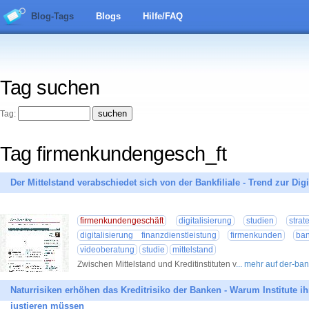
Blog-Tags
Blogs
Hilfe/FAQ
Tag suchen
Tag:
Tag firmenkundengesch_ft
Der Mittelstand verabschiedet sich von der Bankfiliale - Trend zur Digi
firmenkundengeschäft
digitalisierung
studien
strat
digitalisierung finanzdienstleistung
firmenkunden
ban
videoberatung
studie
mittelstand
Zwischen Mittelstand und Kreditinstituten v
... mehr auf der-ba
Naturrisiken erhöhen das Kreditrisiko der Banken - Warum Institute i
justieren müssen