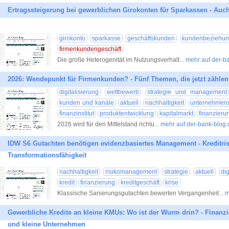
Ertragssteigerung bei gewerblichen Girokonten für Sparkassen - A
girokonto
sparkasse
geschäftskunden
kundenbeziehun
firmenkundengeschäft
Die große Heterogenität im Nutzungsverhalt
... mehr auf der-
2026: Wendepunkt für Firmenkunden? - Fünf Themen, die jetzt zählen
digitalisierung
wettbewerb
strategie und management
kunden und kanäle
aktuell
nachhaltigkeit
unternehmens
finanzinstitut
produktentwicklung
kapitalmarkt
finanzieru
2026 wird für den Mittelstand richtu
... mehr auf der-bank-blog
IDW S6 Gutachten benötigen evidenzbasiertes Management - Kreditris
Transformationsfähigkeit
nachhaltigkeit
risikomanagement
strategie
aktuell
dig
kredit
finanzierung
kreditgeschäft
krise
Klassische Sanierungsgutachten bewerten Vergangenheit
...
Gewerbliche Kredite an kleine KMUs: Wo ist der Wurm drin? - Finanz
und kleine Unternehmen