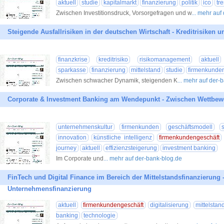
aktuell
studie
kapitalmarkt
finanzierung
politik
ico
tr
Zwischen Investitionsdruck, Vorsorgefragen und w
... mehr auf
Steigende Ausfallrisiken in der deutschen Wirtschaft - Kreditrisiken u
finanzkrise
kreditrisiko
risikomanagement
aktuell
sparkasse
finanzierung
mittelstand
studie
firmenkunde
Zwischen schwacher Dynamik, steigenden K
... mehr auf der-
Corporate & Investment Banking am Wendepunkt - Zwischen Wettbe
unternehmenskultur
firmenkunden
geschäftsmodell
innovation
künstliche intelligenz
firmenkundengeschäft
journey
aktuell
effizienzsteigerung
investment banking
Im Corporate und
... mehr auf der-bank-blog.de
FinTech und Digital Finance im Bereich der Mittelstandsfinanzierung -
Unternehmensfinanzierung
aktuell
firmenkundengeschäft
digitalisierung
mittelstan
banking
technologie