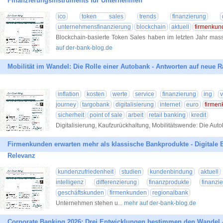
Finanzierungsinstruments für Unternehmen
ico
token sales
trends
finanzierung
unternehmensfinanzierung
blockchain
aktuell
firmenkun
Blockchain-basierte Token Sales haben im letzten Jahr ma
auf der-bank-blog.de
Mobilität im Wandel: Die Rolle einer Autobank - Antworten auf neu
inflation
kosten
werte
service
finanzierung
ing
v
journey
targobank
digitalisierung
internet
euro
firmen
sicherheit
point of sale
arbeit
retail banking
kredit
Digitalisierung, Kaufzurückhaltung, Mobilitätswende: Die Aut
Firmenkunden erwarten mehr als klassische Bankprodukte - Digitale
Relevanz
kundenzufriedenheit
studien
kundenbindung
aktuell
intelligenz
differenzierung
finanzprodukte
finanzi
geschäftskunden
firmenkunden
regionalbank
Unternehmen stehen u
... mehr auf der-bank-blog.de
Corporate Banking 2026: Drei Entwicklungen bestimmen den Wandel 