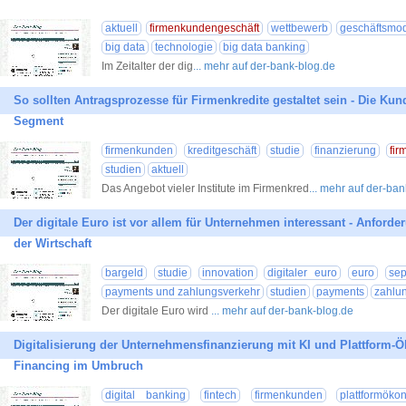
aktuell
firmenkundengeschäft
wettbewerb
geschäftsmod
big data
technologie
big data banking
Im Zeitalter der dig
... mehr auf der-bank-blog.de
So sollten Antragsprozesse für Firmenkredite gestaltet sein - Die K
Segment
firmenkunden
kreditgeschäft
studie
finanzierung
fi
studien
aktuell
Das Angebot vieler Institute im Firmenkred
... mehr auf der-ba
Der digitale Euro ist vor allem für Unternehmen interessant - Anforde
der Wirtschaft
bargeld
studie
innovation
digitaler euro
euro
se
payments und zahlungsverkehr
studien
payments
zahlu
Der digitale Euro wird
... mehr auf der-bank-blog.de
Digitalisierung der Unternehmensfinanzierung mit KI und Plattform-
Financing im Umbruch
digital banking
fintech
firmenkunden
plattformöko