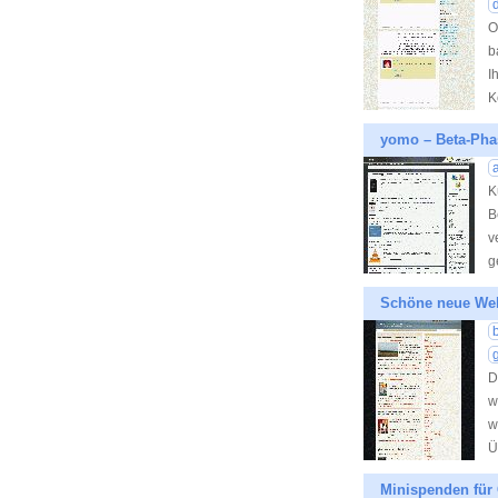
d
O
b
I
K
yomo – Beta-Phas
K
B
v
g
Schöne neue Wel
D
w
w
Ü
Minispenden für