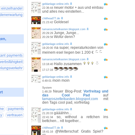
26 00:15:08
geldanlage-online.info
neuer motor + aus und einbau
einzelhandel
22:36:44
und alles neu einstellen...
denerwartung
chilihead77.de
Goldesel
21:23:42
tamaroszettelkasten.blogspot.com
Junge, Junge...
20:29:29
Wofür denn?
20:29:58
gen,
geldanlage-online.info
26 00:15:05
na super, reperaturkosten von
19:20:00
meinem esel liegen bei 1.200 €
tant payments
tamaroszettelkasten.blogspot.com
werbsfähigkeit
Hallo zusammen
13:18:40
lungsverkehr
17:17:16
geldanlage-online.info
moin moin
4:49:01
System
Neuer Blog-Post:
Vorfreitag und
rt
1:48:29
das Cool Pad
auf
tamaroszettelkasten.blogspot.com
mit
26 00:20:47
den Tags cool pad, vorfreitag
ne
payments
geldanlage-online.info
gääähhn...
21:20:33
ey
vertrauen
so, without a rettchen ins
22:41:34
bettchen... n8 together...
chilihead77.de
@Wetterschaf: Gratis Spiel?
18:41:16