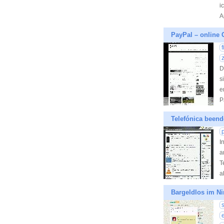
i
A
PayPal – online
D
s
e
P
Telefónica beend
I
a
T
a
Bargeldlos im Ni