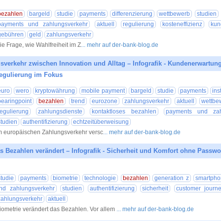
10.07.20
bezahlen
bargeld
studie
payments
differenzierung
wettbewerb
studien
payments und zahlungsverkehr
aktuell
regulierung
kosteneffizienz
kun
gebühren
geld
zahlungsverkehr
ie Frage, wie Wahlfreiheit im Z
... mehr auf der-bank-blog.de
verkehr zwischen Innovation und Alltag – Infografik - Kundenerwartun
Regulierung im Fokus
03.07.20
euro
wero
kryptowährung
mobile payment
bargeld
studie
payments
ins
bearingpoint
bezahlen
trend
eurozone
zahlungsverkehr
aktuell
wettbe
regulierung
zahlungsdienste
kontaktloses bezahlen
payments und zah
studien
authentifizierung
echtzeitüberweisung
m europäischen Zahlungsverkehr versc
... mehr auf der-bank-blog.de
s Bezahlen verändert – Infografik - Sicherheit und Komfort ohne Passwo
16.06.20
studie
payments
biometrie
technologie
bezahlen
generation z
smartpho
nd zahlungsverkehr
studien
authentifizierung
sicherheit
customer journ
zahlungsverkehr
aktuell
iometrie verändert das Bezahlen. Vor allem
... mehr auf der-bank-blog.de