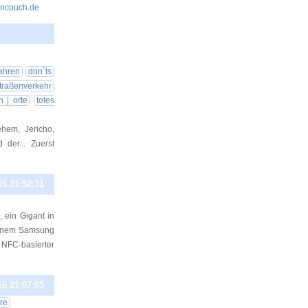
fencouch.de
17 10:24:08
ahren
don´ts
traßenverkehr
n | orte
totes
ehem, Jericho,
der... Zuerst
16 21:52:31
 ein Gigant in
 einem Samsung
FC-basierter
16 21:07:05
ore