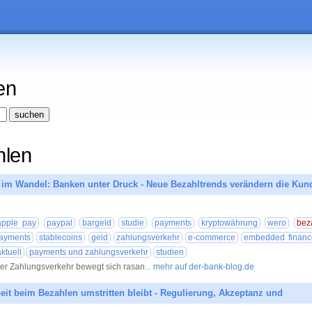
en
hlen
 im Wandel: Banken unter Druck - Neue Bezahltrends verändern die Ku
04.08.20
apple pay
paypal
bargeld
studie
payments
kryptowährung
wero
bez
ayments
stablecoins
geld
zahlungsverkehr
e-commerce
embedded financ
aktuell
payments und zahlungsverkehr
studien
er Zahlungsverkehr bewegt sich rasan
... mehr auf der-bank-blog.de
it beim Bezahlen umstritten bleibt - Regulierung, Akzeptanz und