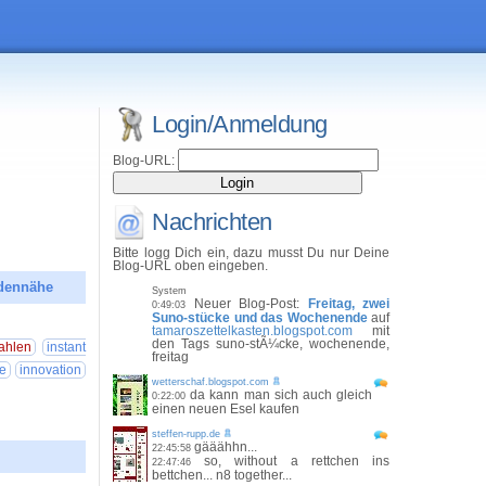
Login/Anmeldung
Blog-URL:
Nachrichten
Bitte logg Dich ein, dazu musst Du nur Deine
Blog-URL oben eingeben.
ndennähe
System
Neuer Blog-Post:
Freitag, zwei
0:49:03
Suno-stücke und das Wochenende
auf
26 00:15:22
tamaroszettelkasten.blogspot.com
mit
den Tags suno-stÃ¼cke, wochenende,
ahlen
instant
freitag
e
innovation
wetterschaf.blogspot.com
da kann man sich auch gleich
0:22:00
einen neuen Esel kaufen
steffen-rupp.de
gääähhn...
22:45:58
so, without a rettchen ins
22:47:46
bettchen... n8 together...