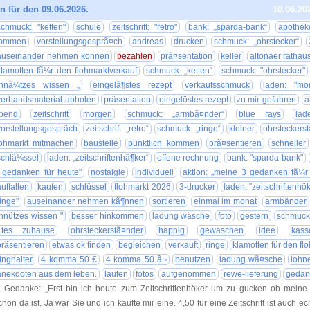
 für den 09.06.2026.
10.06.20
schmuck: "ketten"
schule
zeitschrift: "retro"
bank: „sparda-bank“
apothek
ommen
vorstellungsgesprã¤ch
andreas
drucken
schmuck: „ohrstecker“
auseinander nehmen können
bezahlen
prã¤sentation
keller
altonaer rathau
klamotten fã¼r den flohmarktverkauf
schmuck: „ketten“
schmuck: "ohrstecker"
nnã¼tzes wissen „
eingelã¶stes rezept
verkaufsschmuck
laden: "mo
verbandsmaterial abholen
präsentation
eingelöstes rezept
zu mir gefahren
a
bend
zeitschrift
morgen
schmuck: „armbã¤nder“
blue rays
lad
vorstellungsgespräch
zeitschrift: „retro“
schmuck: „ringe“
kleiner
ohrsteckers
lohmarkt mitmachen
baustelle
pünktlich kommen
prã¤sentieren
schneller
schlã¼ssel
laden: „zeitschriftenhã¶ker“
offene rechnung
bank: "sparda-bank"
 gedanken für heute"
nostalgie
individuell
aktion: „meine 3 gedanken fã¼r
auffallen
kaufen
schlüssel
flohmarkt 2026
3-drucker
laden: "zeitschriftenhö
ringe"
auseinander nehmen kã¶nnen
sortieren
einmal im monat
armbänder
nnützes wissen "
besser hinkommen
ladung wäsche
foto
gestern
schmuck
1tes zuhause
ohrsteckerstã¤nder
happig
gewaschen
idee
kass
präsentieren
etwas ok finden
begleichen
verkauft
ringe
klamotten für den fl
ringhalter
4 komma 50 €
4 komma 50 â¬
benutzen
ladung wã¤sche
lohn
anekdoten aus dem leben.
laufen
fotos
aufgenommen
rewe-lieferung
gedan
. Gedanke: „Erst bin ich heute zum Zeitschriftenhöker um zu gucken ob meine 
chon da ist. Ja war Sie und ich kaufte mir eine. 4,50 für eine Zeitschrift ist auch e