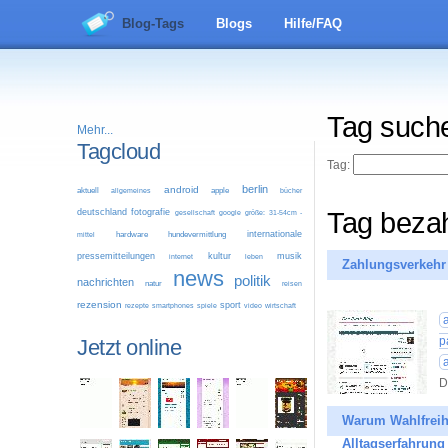
Blog-Tags
Blogs
Hilfe/FAQ
Tag such
Mehr...
Tagcloud
Tag:
berlin
android
aktuell
allgemeines
apple
bücher
deutschland
fotografie
Tag beza
google
größe: 31-54cm -
gesellschaft
internationale
mittel
hardware
hundevermittlung
pressemitteilungen
kultur
musik
leben
internet
Zahlungsverkehr
news
politik
nachrichten
natur
reisen
rezension
sport
video
wirtschaft
rezepte
smartphones
spiele
p
Jetzt online
D
Warum Wahlfreihe
Alltagserfahrung