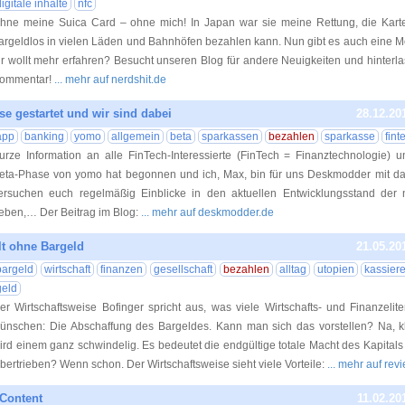
igitale inhalte
nfc
hne meine Suica Card – ohne mich! In Japan war sie meine Rettung, die Kart
argeldlos in vielen Läden und Bahnhöfen bezahlen kann. Nun gibt es auch eine Mög
hr wollt mehr erfahren? Besucht unseren Blog für andere Neuigkeiten und hinterl
ommentar!
... mehr auf nerdshit.de
e gestartet und wir sind dabei
28.12.20
app
banking
yomo
allgemein
beta
sparkassen
bezahlen
sparkasse
fint
urze Information an alle FinTech-Interessierte (FinTech = Finanztechnologie) u
eta-Phase von yomo hat begonnen und ich, Max, bin für uns Deskmodder mit da
ersuchen euch regelmäßig Einblicke in den aktuellen Entwicklungsstand der
eben,… Der Beitrag im Blog:
... mehr auf deskmodder.de
t ohne Bargeld
21.05.20
bargeld
wirtschaft
finanzen
gesellschaft
bezahlen
alltag
utopien
kassier
geld
er Wirtschaftsweise Bofinger spricht aus, was viele Wirtschafts- und Finanzeli
ünschen: Die Abschaffung des Bargeldes. Kann man sich das vorstellen? Na, k
ird einem ganz schwindelig. Es bedeutet die endgültige totale Macht des Kapitals
bertrieben? Wenn schon. Der Wirtschaftsweise sieht viele Vorteile:
... mehr auf re
 Content
11.02.20