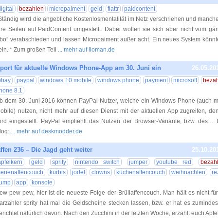
igital
bezahlen
micropaiment
geld
flattr
paidcontent
Ständig wird die angebliche Kostenlosmentalität im Netz verschriehen und manch
hre Seiten auf PaidContent umgestellt. Dabei wollen sie sich aber nicht vom gä
bo” verabschieden und lassen Micropaiment außer acht. Ein neues System könnte 
ein. * Zum großen Teil
... mehr auf lioman.de
pport für aktuelle Windows Phone-App am 30. Juni ein
26.05.20
ebay
paypal
windows 10 mobile
windows phone
payment
microsoft
beza
hone 8.1
b dem 30. Juni 2016 können PayPal-Nutzer, welche ein Windows Phone (auch m
obile) nutzen, nicht mehr auf diesen Dienst mit der aktuellen App zugreifen, de
ird eingestellt. PayPal empfiehlt das Nutzen der Browser-Variante, bzw. des… 
log:
... mehr auf deskmodder.de
ffen 236 – Die Jagd geht weiter
25.10.20
apfelkern
geld
sprity
nintendo switch
jumper
youtube red
bezah
serienaffencouch
kürbis
jodel
clowns
küchenaffencouch
weihnachten
re
rump
app
konsole
ew pew pew, hier ist die neueste Folge der Brüllaffencouch. Man hält es nicht fü
arzahler sprity hat mal die Geldscheine stecken lassen, bzw. er hat es zumindes
erichtet natürlich davon. Nach den Zucchini in der letzten Woche, erzählt euch Apf