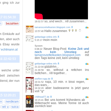
n ging ich zur
17 01:54:30
so, und wech... n8 zusammen...
18:02:57
n
bezahlen
tamaroszettelkasten.blogspot.com
Hallo zusammen
13:57:40
en Einkäufe auf
geldanlage-online.info
den, aber auch
moin moin
5:15:17
us Ebay wurde
System
Neuer Blog-Post:
Keine Zeit und
uf echtmann.at
0:08:22
noch kein Umstieg
auf
tamaroszettelkasten.blogspot.com
mit
den Tags keine zeit, kein umstieg
16 22:42:53
geldanlage-online.info
gääähhn...
21:22:04
so, without a rettchen ins
, welche unter
21:30:59
bettchen... n8 together...
beit zwischen
steffen-rupp.de
ienst, der nun
naja, 10 min. n bissi regen,
19:31:52
das wars...
aber badewanne is jetzt ganz
19:32:20
voll *g*
15 12:20:21
chilihead77.de
Bei uns kommt frühestens ab
19:15:41
en
nerdkram
Mitternacht was. Meine Tonne ist auch
ziemlich leer
wii u
suica