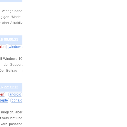
e Verlage habe
ngigen “Modell
aber Attraktiv
16 00:00:21
hlen
windows
it Windows 10
nn der Support
Der Beitrag im
16 22:31:12
len
android
zepte
donald
r möglich, aber
t versucht und
elkern, passend