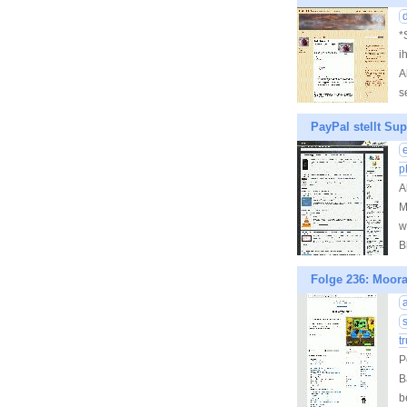
d
*
i
A
s
PayPal stellt Su
p
A
M
w
B
Folge 236: Moora
t
P
B
b