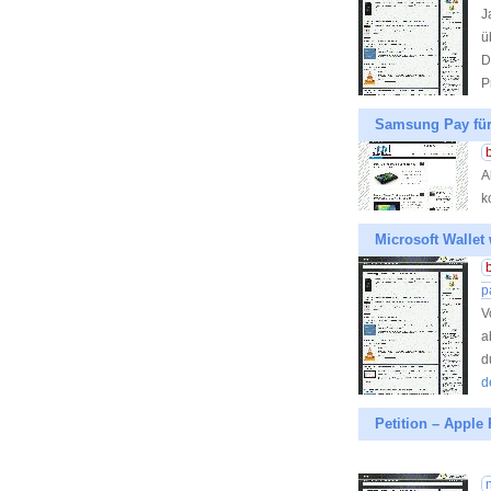
J
ü
D
P
Samsung Pay für
A
k
Microsoft Wallet 
p
V
a
d
d
Petition – Apple