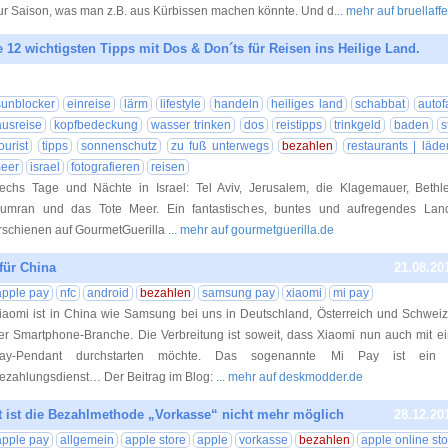
ur Saison, was man z.B. aus Kürbissen machen könnte. Und d
... mehr auf bruellaf
ie 12 wichtigsten Tipps mit Dos & Don´ts für Reisen ins Heilige Land.
01.06.20
sunblocker
einreise
lärm
lifestyle
handeln
heiliges land
schabbat
autof
ausreise
kopfbedeckung
wasser trinken
dos
reistipps
trinkgeld
baden
s
ourist
tipps
sonnenschutz
zu fuß unterwegs
bezahlen
restaurants | läde
eer
israel
fotografieren
reisen
echs Tage und Nächte in Israel: Tel Aviv, Jerusalem, die Klagemauer, Bethl
umran und das Tote Meer. Ein fantastisches, buntes und aufregendes Land 
rschienen auf GourmetGuerilla
... mehr auf gourmetguerilla.de
für China
21.08.20
apple pay
nfc
android
bezahlen
samsung pay
xiaomi
mi pay
iaomi ist in China wie Samsung bei uns in Deutschland, Österreich und Schweiz,
er Smartphone-Branche. Die Verbreitung ist soweit, dass Xiaomi nun auch mit
ay-Pendant durchstarten möchte. Das sogenannte Mi Pay ist ein N
ezahlungsdienst… Der Beitrag im Blog:
... mehr auf deskmodder.de
t ist die Bezahlmethode „Vorkasse“ nicht mehr möglich
28.12.20
apple pay
allgemein
apple store
apple
vorkasse
bezahlen
apple online st