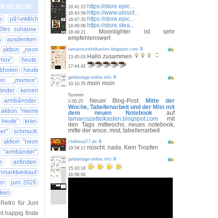
^^
26 02:02:06
https://store.epic...
18:41:23
https://www.ubisof...
18:43:59
e
pã¼nktlich
https://store.epic...
18:47:33
https://store.stea...
18:49:08
2tes zuhause
Moonlighter ist sehr
18:49:21
empfehlenswert
s
ausdenken
aktion: „neon
tamaroszettelkasten.blogspot.com
Hallo zusammen
13:45:03
mox"
heute
17:44:42
bholen
heute
geldanlage-online.info
en: „momox“
moin moin
10:10:35
tänder
keinen
System
armbã¤nder
Neuer Blog-Post:
Mitte der
2:00:25
Woche, Tabellenarbeit und der Mist mit
aktion: "meine
dem neuen Notebook
auf
tamaroszettelkasten.blogspot.com
mit
 heute“
kran
den Tags mittwochs, neues notebook,
mitte der woce, mist, tabellenarbeit
ker"
schmuck:
aktion: "neon
chilihead77.de
nüscht. nada. Kein Tropfen
19:54:17
: "armbänder"
geldanlage-online.info
e
anfinden
15:43:18
ohmarktverkauf
16:06:00
en
juni 2026
ken
Retro für Juni
cht happig finde