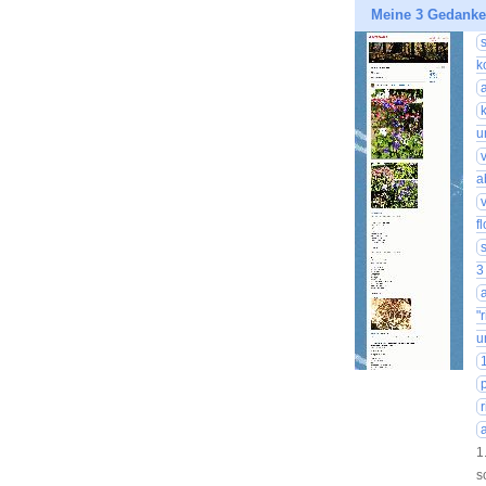
Meine 3 Gedanken
k
u
a
f
3
"
u
1
s