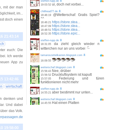
steffen-rupp.de
ui, doch net vorbei...
19:03:52
e, mit der man
chilihead77.de
lichkeit, im...
@Wetterschaf: Gratis Spiel?
18:46:19
^^
asst doch einen
https://store.stea...
18:46:21
https://store.stea...
18:47:09
https://store.stea...
18:48:51
https://store.epic...
18:52:35
16 21:43:14
steffen-rupp.de
ech
da zieht gleich wieder n
18:31:05
witterchen nur an uns vorbei
nter euch: Die
tamaroszettelkasten.blogspot.com
bei. Ich werde
16:09:55
 neuen App zu
wetterschaf.blogspot.com
Nee, drüber
15:56:43
Druckluftsystem ist kaputt
15:56:52
Federung und türen
15 13:42:46
15:57:05
funktionieren nicht mehr
en
wirrtschaft
steffen-rupp.de
aber bestimmt nur unten...
14:55:21
ten denken und
wetterschaf.blogspot.com
Hat einen Platten
14:45:55
lar. Und dabei
 über das Volk.
vierpassagen.de
10 19:58:00