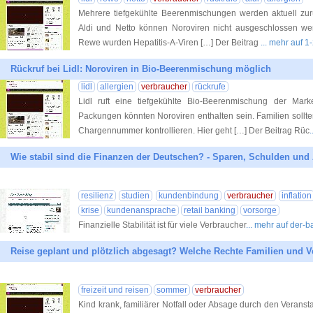
Mehrere tiefgekühlte Beerenmischungen werden aktuell zurü
Aldi und Netto können Noroviren nicht ausgeschlossen we
Rewe wurden Hepatitis-A-Viren […] Der Beitrag
... mehr auf 1
Rückruf bei Lidl: Noroviren in Bio-Beerenmischung möglich
lidl
allergien
verbraucher
rückrufe
Lidl ruft eine tiefgekühlte Bio-Beerenmischung der Mar
Packungen könnten Noroviren enthalten sein. Familien sollte
Chargennummer kontrollieren. Hier geht […] Der Beitrag Rüc
Wie stabil sind die Finanzen der Deutschen? - Sparen, Schulden und 
resilienz
studien
kundenbindung
verbraucher
inflation
krise
kundenansprache
retail banking
vorsorge
Finanzielle Stabilität ist für viele Verbraucher
... mehr auf der-
Reise geplant und plötzlich abgesagt? Welche Rechte Familien und 
freizeit und reisen
sommer
verbraucher
Kind krank, familiärer Notfall oder Absage durch den Veransta