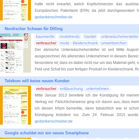
hatte nicht erwartet, welch Kopfschmerzen das auslös
Europäischen Patentamt (EPA) da jetzt durchgewunken ha
gedankenschreiber.de
Nordischer Schwan für Dilling
baumwolle
modetrends
handel
unterwäschehersteller
verbraucher
mode
kleiderschrank
umweltzeichen
Der dänische Unterwäschehersteller ist seit Mitte Augu
ausgezeichnet. Als allererstes Unternehmen in diesem Bereich e
besondere ist, dass es dabei nicht nur um das Material geht
Feld und Schaf bis zum fertigen Produkt im Kleiderschrank. 
Telekom will keine neuen Kunden
verbraucher
enttäuschung
unternehmen
Mitte Januar 2013 bereitete ich die Kündigung für meine
Vertrag vor. Fälschlicherweise ging ich davon aus, dass mein
ich diesen Irrtum bemerkte, denn tatsächlich war er schon 
Kündigung trotzdem los. Zum 24. Februar 2015 wurd
gedankenschreiber.de
Google schuldet mir ein neues Smartphone