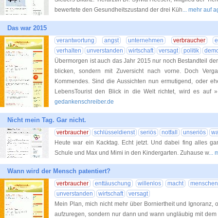
bewertete den Gesundheitszustand der drei Küh
... mehr auf 
Das war 2015
verantwortung
angst
unternehmen
verbraucher
e
verhalten
unverstanden
wirtschaft
versagt
politik
demo
Übermorgen ist auch das Jahr 2015 nur noch Bestandteil der 
blicken, sondern mit Zuversicht nach vorne. Doch Verg
Kommendes. Sind die Aussichten nun ermutigend, oder eh
LebensTourist den Blick in die Welt richtet, wird es au
gedankenschreiber.de
Nicht mein Tag. Gar nicht.
verbraucher
schlüsseldienst
seriös
notfall
unseriös
wa
Heute war ein Kacktag. Echt jetzt. Und dabei fing alles ga
Schule und Max und Mimi in den Kindergarten. Zuhause w
...
Wann wird der Mensch patentiert?
verbraucher
enttäuschung
willenlos
macht
menschen
unverstanden
wirtschaft
versagt
Mein Plan, mich nicht mehr über Borniertheit und Ignoranz,
aufzuregen, sondern nur dann und wann ungläubig mit dem Ko