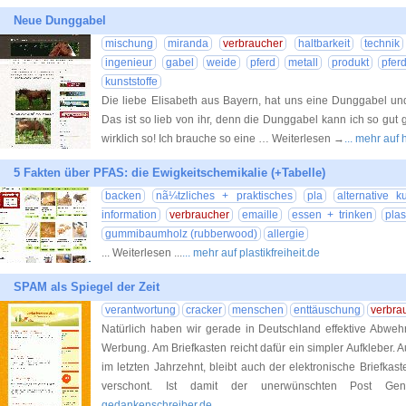
Neue Dunggabel
mischung
miranda
verbraucher
haltbarkeit
technik
ingenieur
gabel
weide
pferd
metall
produkt
pfer
kunststoffe
Die liebe Elisabeth aus Bayern, hat uns eine Dunggabel un
Das ist so lieb von ihr, denn die Dunggabel kann ich so gut
wirklich so! Ich brauche so eine … Weiterlesen →
... mehr auf
5 Fakten über PFAS: die Ewigkeitschemikalie (+Tabelle)
backen
nã¼tzliches + praktisches
pla
alternative k
information
verbraucher
emaille
essen + trinken
pla
gummibaumholz (rubberwood)
allergie
... Weiterlesen ...
... mehr auf plastikfreiheit.de
SPAM als Spiegel der Zeit
verantwortung
cracker
menschen
enttäuschung
verbra
Natürlich haben wir gerade in Deutschland effektive Abwe
Werbung. Am Briefkasten reicht dafür ein simpler Aufkleber. 
im letzten Jahrzehnt, bleibt auch der elektronische Briefkast
verschont. Ist damit der unerwünschten Post Ge
gedankenschreiber.de