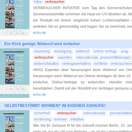
hitze
verbraucher
VERBRAUCHER INITIATIVE zum Tag des Sonnenschutzes 
Sonnenschutzmittel schirmen die Haut vor UV-Strahlen ab. W
ein Produkt mit einem möglichst hohen Lichtschutzfaktor 
verteilen Sie es gleichmäßig und tragen Sie es mehrmals am
echo.de
Ein Klick genügt: Widerruf wird einfacher
neuerung
kündigung
widerruf
online-vertrag
arag
verbraucher
experten
internationale pressemitteilungen
widerrufsbutton
vertragsverhätlnis
richtlinie
verbraucherv
ARAG Experten über Neuerungen beim Widerruf von Onli
Neuerungen beim Widerruf von Online-Verträgen Ab dem 19. J
einfacher, Online-Verträge zu widerrufen. Händler mü
bereitstellen. Damit soll der Rücktritt von Verträgen genauso
echo.de
SELBSTBESTIMMT WOHNEN? IM EIGENEN ZUHAUSE!
sicherheit
verbraucher
internationale pressemitteil
ernährung
wohnen
initiative
Wie Sie Ihr Zuhause fit für die Zukunft machen Berlin, 10. J
mehr als nur ein Ort zum Wohnen – es ist ein Lebensmittelpu