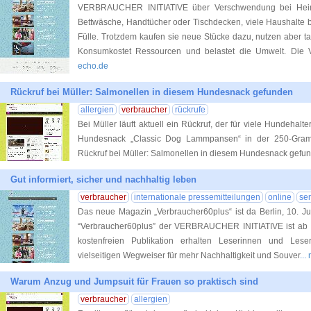
VERBRAUCHER INITIATIVE über Verschwendung bei Heimtex
Bettwäsche, Handtücher oder Tischdecken, viele Haushalte be
Fülle. Trotzdem kaufen sie neue Stücke dazu, nutzen aber tat
Konsumkostet Ressourcen und belastet die Umwelt. Di
echo.de
Rückruf bei Müller: Salmonellen in diesem Hundesnack gefunden
allergien
verbraucher
rückrufe
Bei Müller läuft aktuell ein Rückruf, der für viele Hundehalter
Hundesnack „Classic Dog Lammpansen“ in der 250-Gramm
Rückruf bei Müller: Salmonellen in diesem Hundesnack gefu
Gut informiert, sicher und nachhaltig leben
verbraucher
internationale pressemitteilungen
online
sen
Das neue Magazin „Verbraucher60plus“ ist da Berlin, 10. J
“Verbraucher60plus” der VERBRAUCHER INITIATIVE ist ab sof
kostenfreien Publikation erhalten Leserinnen und Lese
vielseitigen Wegweiser für mehr Nachhaltigkeit und Souver
...
Warum Anzug und Jumpsuit für Frauen so praktisch sind
verbraucher
allergien