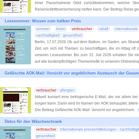
einer Pauschalreise Geld zurückbekommen, welche St
Reiserücktrittsversicherung helfen kann. Der Beitrag Reise g
Lesesommer: Wissen zum halben Preis
sommer
lesen
verbraucher
rabatt
international
nachhaltigkeit
gesundheit
Berlin, 17.07.2026 Ob auf dem Balkon, im Garten, am Stran
Zeit, um sich mit Themen zu beschäftigen, die im Alltag oft
unseren Lesesommer. Bis zum 31. Juli 2026 erhalten Sie
auf alle kostenpflichtigen Themenhefte in unserem Onlinesho
Gefälschte AOK-Mail: Vorsicht vor angeblichem Austausch der Gesun
verbraucher
allergien
Aktuell kursiert eine betrügerische E-Mail, die vor allem be
sorgen kann. Darin wird im Namen der AOK behauptet, ältere
Der Beitrag Gefälschte AOK-Mail: Vorsicht vor angeblichem
...
Detox für den Wäscheschrank
verbraucher
internationale pressemitteilungen
nachhaltigk
gesundheit