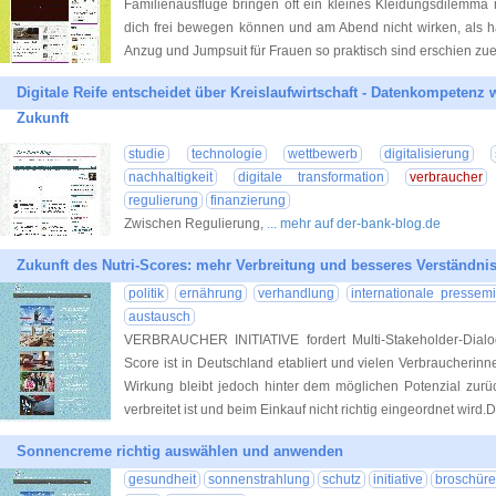
Familienausflüge bringen oft ein kleines Kleidungsdilemma 
dich frei bewegen können und am Abend nicht wirken, als h
Anzug und Jumpsuit für Frauen so praktisch sind erschien zue
Digitale Reife entscheidet über Kreislaufwirtschaft - Datenkompetenz
Zukunft
studie
technologie
wettbewerb
digitalisierung
nachhaltigkeit
digitale transformation
verbraucher
regulierung
finanzierung
Zwischen Regulierung,
... mehr auf der-bank-blog.de
Zukunft des Nutri-Scores: mehr Verbreitung und besseres Verständnis
politik
ernährung
verhandlung
internationale pressemi
austausch
VERBRAUCHER INITIATIVE fordert Multi-Stakeholder-Dialog
Score ist in Deutschland etabliert und vielen Verbraucheri
Wirkung bleibt jedoch hinter dem möglichen Potenzial zurüc
verbreitet ist und beim Einkauf nicht richtig eingeordnet wird.D
Sonnencreme richtig auswählen und anwenden
gesundheit
sonnenstrahlung
schutz
initiative
broschüre