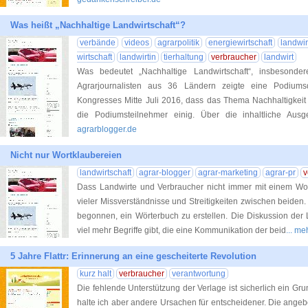
Was heißt „Nachhaltige Landwirtschaft“?
verbände
videos
agrarpolitik
energiewirtschaft
landwir
wirtschaft
landwirtin
tierhaltung
verbraucher
landwirt
Was bedeutet „Nachhaltige Landwirtschaft“, insbesond
Agrarjournalisten aus 36 Ländern zeigte eine Podium
Kongresses Mitte Juli 2016, dass das Thema Nachhaltigkeit 
die Podiumsteilnehmer einig. Über die inhaltliche Ausge
agrarblogger.de
Nicht nur Wortklaubereien
landwirtschaft
agrar-blogger
agrar-marketing
agrar-pr
v
Dass Landwirte und Verbraucher nicht immer mit einem Wor
vieler Missverständnisse und Streitigkeiten zwischen beiden.
begonnen, ein Wörterbuch zu erstellen. Die Diskussion der 
viel mehr Begriffe gibt, die eine Kommunikation der beid
... m
5 Jahre Flattr: Erinnerung an eine gescheiterte Revolution
kurz halt
verbraucher
verantwortung
Die fehlende Unterstützung der Verlage ist sicherlich ein Gr
halte ich aber andere Ursachen für entscheidener. Die ange