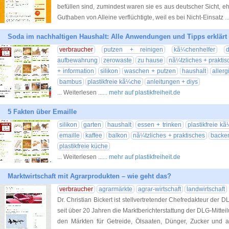
befüllen sind, zumindest waren sie es aus deutscher Sicht, 
Guthaben von Alleine verflüchtigte, weil es bei Nicht-Einsatz
.
Soda im nachhaltigen Haushalt: Alle Anwendungen und Tipps erklärt
verbraucher
putzen + reinigen
kã¼chenhelfer
aufbewahrung
zerowaste
zu hause
nã¼tzliches + praktis
+ information
silikon
waschen + putzen
haushalt
allerg
bambus
plastikfreie kã¼che
anleitungen + diys
... Weiterlesen ...
... mehr auf plastikfreiheit.de
5 Fakten über Emaille
silikon
garten
haushalt
essen + trinken
plastikfreie k
emaille
kaffee
balkon
nã¼tzliches + praktisches
backe
plastikfreie küche
... Weiterlesen ...
... mehr auf plastikfreiheit.de
Marktwirtschaft mit Agrarprodukten – wie geht das?
verbraucher
agrarmärkte
agrar-wirtschaft
landwirtschaft
Dr. Christian Bickert ist stellvertretender Chefredakteur der 
seit über 20 Jahren die Marktberichterstattung der DLG-Mitteil
den Märkten für Getreide, Ölsaaten, Dünger, Zucker und 