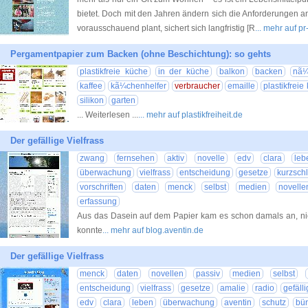
bietet. Doch mit den Jahren ändern sich die Anforderungen 
vorausschauend plant, sichert sich langfristig [R
... mehr auf p
Pergamentpapier zum Backen (ohne Beschichtung): so gehts
plastikfreie küche
in der küche
balkon
backen
nã¼
kaffee
kã¼chenhelfer
verbraucher
emaille
plastikfrei
silikon
garten
... Weiterlesen ...
... mehr auf plastikfreiheit.de
Der gefällige Vielfrass
zwang
fernsehen
aktiv
novelle
edv
clara
leb
überwachung
vielfrass
entscheidung
gesetze
kurzsch
vorschriften
daten
menck
selbst
medien
novelle
erfassung
Aus das Dasein auf dem Papier kam es schon damals an, nic
konnte
... mehr auf blog.aventin.de
Der gefällige Vielfrass
menck
daten
novellen
passiv
medien
selbst
entscheidung
vielfrass
gesetze
amalie
radio
gefälli
edv
clara
leben
überwachung
aventin
schutz
bür