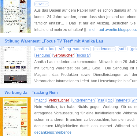
novelle
Aus das Dasein auf dem Papier kam es schon damals an, nic
konnte 24 Jahre werden, ohne dass sich jemand um einen 
"amtlich erfasst"... [[ Das ist nur ein Auszug. Besuchen S
Inhalte und mehr zu erhalten! ]]
... mehr auf aventin.blogspot.
Stiftung Warentest: „Focus TV Test“ mit Annika Lau
annika lau
stiftung warentest
moderatorin
sat1
gol
sendung
verbraucher
focus tv
Annika Lau moderiert ab kommenden Mittwoch, den 29. Juli 2
mit Stiftung Warentest bei Sat.1 Gold. Die Sendung ist ei
Magazin, das Produkten sowie Dienstleistungen auf de
Verbraucher-Informationen liefert. Von Heuschnupfen bis Curr
Werbung Ja – Tracking Nein
macht
verbraucher
unternehmen
nsa
ttip
internet
wir
Nein wirklich, ich habe Nichts gegen Werbung. Ob es n
ertragende Voraussetzung für eine funktionierende Wirtschaft
schon in anderen Branchen zu beobachten, kämpfen auch 
den neuen Möglichkeiten durch das Internet. Während sic
gedankenschreiber.de