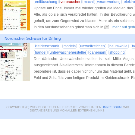
enttäuschung
verbraucher
macht
verantwortung
elektro
Update am Ende. Immer mal wieder greifen die Medien das T
Alle, als ob sie sich verabredet hätten. In der Bevölkerung 
geholt, um zum Gegenwind zu blasen. Mehr als ein seichtes 
In den Vorstandsebenen grinst man sich in [
... mehr auf ge
Nordischer Schwan für Dilling
kleiderschrank
models
umweltzeichen
baumwolle
fa
handel
unterwäschehersteller
dänemark
shopping
Der dänische Unterwäschehersteller ist seit Mitte Augu
ausgezeichnet. Als allererstes Unternehmen in diesem Bereich e
besondere ist, dass es dabei nicht nur um das Material geht
Feld und Schaf bis zum fertigen Produkt im Kleiderschrank. 
COPYRIGHT (C) 2012 BUGLET UG ALLE RECHTE VORBEHALTEN.
IMPRESSUM
. WIR
DISTANZIEREN UNS VON ALLEN EXTERNEN LINKS.