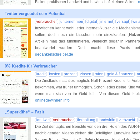
Bickert praktischer Landwirt und bewirtschaftet einen Acker
...
Twitter vergeudet sein Potential
verbraucher
unternehmen
digital
internet
versagt
wirt
Inzwischen kennt wohl jeder Internet-Nutzer die Mechanisme
sollen, doch noch ein bisschen mehr einzukaufen: „Nutze
Artikeln mag das funktionieren. Vielleicht sogar in Partner
beantwortet wurden. Doch macht diese Praxis be
gedankenschreiber.de
0% Kredite für Verbraucher
kredit
kosten
prozent
zinsen
raten
geld & finanzen
nu
Die Zinsflaute macht es möglich: Null-Prozent-Kredite für Ver
bekommen, war früher unmöglich. Schon jedes kleine Kind wu
wenn man sich von ihr Geld leiht. Von diesem Geld lebt
onlinegewinnen.info
„Superkühe“ – Fazit
landwirt
verbraucher
tierhaltung
landwirtin
viehzucht
Die Zeit der täglichen Berichte von den drei Höfen des WDR-P
nachfolgenden Videos ziehen die Beteiligten Landwirte Andr
Siebers Bilanz: Tierärztin Dr. Sylvia Heesen, Mitglied der Tier