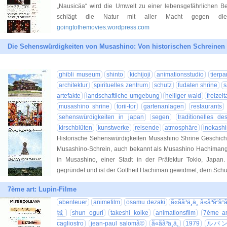
„Nausicäa“ wird die Umwelt zu einer lebensgefährlichen B
schlägt die Natur mit aller Macht gegen di
goingtothemovies.wordpress.com
Die Sehenswürdigkeiten von Musashino: Von historischen Schreine
ghibli museum
shinto
kichijoji
animationsstudio
tierpa
architektur
spirituelles zentrum
schutz
fudaten shrine
s
artefakte
landschaftliche umgebung
heiliger wald
freizei
musashino shrine
torii-tor
gartenanlagen
restaurants
sehenswürdigkeiten in japan
segen
traditionelles de
kirschblüten
kunstwerke
reisende
atmosphäre
inokashi
Historische Sehenswürdigkeiten Musashino Shrine Geschic
Musashino-Schrein, auch bekannt als Musashino Hachimangu, 
in Musashino, einer Stadt in der Präfektur Tokio, Japa
gegründet und ist der Gottheit Hachiman gewidmet, dem Schu
7ème art: Lupin-Filme
abenteuer
animefilm
osamu dezaki
ã«ãã³ä¸ä¸ ã«ãªãªã¹ã
城
shun oguri
takeshi koike
animationsfilm
7ème ar
cagliostro
jean-paul salomã©
ã«ãã³ä¸ä¸
1979
ルパ