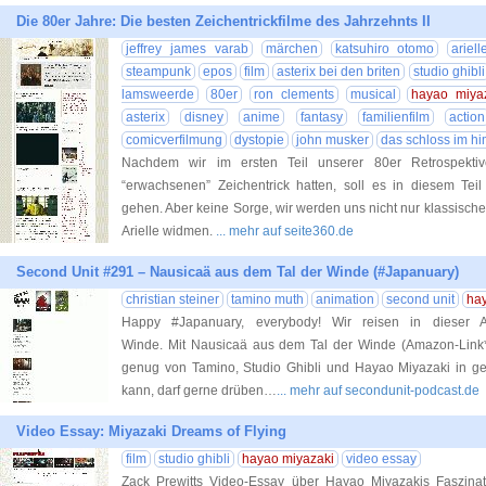
Die 80er Jahre: Die besten Zeichentrickfilme des Jahrzehnts II
jeffrey james varab
märchen
katsuhiro otomo
ariel
steampunk
epos
film
asterix bei den briten
studio ghibli
lamsweerde
80er
ron clements
musical
hayao miya
asterix
disney
anime
fantasy
familienfilm
action
comicverfilmung
dystopie
john musker
das schloss im h
Nachdem wir im ersten Teil unserer 80er Retrospekti
“erwachsenen” Zeichentrick hatten, soll es in diesem Teil
gehen. Aber keine Sorge, wir werden uns nicht nur klassisc
Arielle widmen.
... mehr auf seite360.de
Second Unit #291 – Nausicaä aus dem Tal der Winde (#Japanuary)
christian steiner
tamino muth
animation
second unit
ha
Happy #Japanuary, everybody! Wir reisen in dieser 
Winde. Mit Nausicaä aus dem Tal der Winde (Amazon-Link*).
genug von Tamino, Studio Ghibli und Hayao Miyazaki in 
kann, darf gerne drüben…
... mehr auf secondunit-podcast.de
Video Essay: Miyazaki Dreams of Flying
film
studio ghibli
hayao miyazaki
video essay
Zack Prewitts Video-Essay über Hayao Miyazakis Faszinat