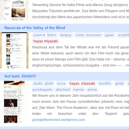
Streaming-Service für Indie-Filme und älteres Zeug übrigens) 
Miyazakis Träumen perfekt ein. Das Motiv von Fliegern und M
durchdringt das Werk das japanischen Altmeisters und ist in s
Nausicaä of the Valley of the Wind
science fiction
fantasy
comic-rezension
japan
erzähl
hayao miyazaki
Nausicaä aus dem Tal der Winde war mir als Freund japanis
eine Weile bekannt, auch wenn ich den Film noch nie geseh
dass es einen Manga zum Film gibt. Das habe ich – ebenso, 
englischsprachige, schwarzweiss Ausgabe – erst von–----
... 
Auf bald, Ghibli!!!
studio ghibli
anna
hayao miyazaki
kinofilm
ghibli
yonebayashi
abschied
marnie
anime
Wir freuen uns in diesem Jahr hauptsächlich auf die Rückkehr 
nach einem Jahr der Pause zurückkehrten (obwohl, nein, eig
auf „Star Wars: The Force Awakens“, aber das mit Pixar ist nat
leider ein bisschen unter den Teppich gek
goingtothemovies.wordpress.com