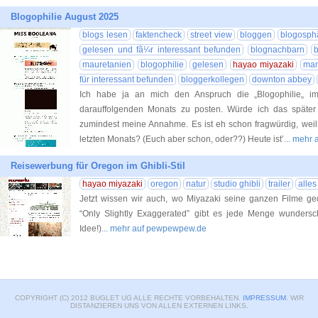
Blogophilie August 2025
blogs lesen
faktencheck
street view
bloggen
blogosph
gelesen und fã¼r interessant befunden
blognachbarn
b
mauretanien
blogophilie
gelesen
hayao miyazaki
mam
für interessant befunden
bloggerkollegen
downton abbey
Ich habe ja an mich den Anspruch die „Blogophilie„ i
darauffolgenden Monats zu posten. Würde ich das später t
zumindest meine Annahme. Es ist eh schon fragwürdig, weil 
letzten Monats? (Euch aber schon, oder??) Heute ist’
... mehr
Reisewerbung für Oregon im Ghibli-Stil
hayao miyazaki
oregon
natur
studio ghibli
trailer
alles
Jetzt wissen wir auch, wo Miyazaki seine ganzen Filme ge
“Only Slightly Exaggerated” gibt es jede Menge wundersc
Idee!)
... mehr auf pewpewpew.de
COPYRIGHT (C) 2012 BUGLET UG ALLE RECHTE VORBEHALTEN.
IMPRESSUM
. WIR
DISTANZIEREN UNS VON ALLEN EXTERNEN LINKS.