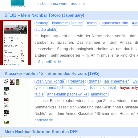
missbooleana.wordpress.com
SF182 – Mein Nachbar Totoro (Japanuary)
fantasy
kinderfilm
anime
totoro
japanischer film
#ja
studio ghibli
Im Japanuary geht es – wie der Name schon verrät – daru
darüber zu sprechen. Das nahmen wir zum Anlass, den
besprechen. Streng chronologisch arbeiten wir uns durch se
anderen, sehr besonderen Film. Animismus, eine kindliche 
auf spaetfilm.de
Klassiker-Faible #45 – Stimme des Herzens [1995]
yoshifumi kondã´
romanze
drama
jan linnemeier
19
yoko honna
christiane attig
issei takahashi
hayao miy
faible
anne-katrin pache-wilke
animation
In dieser Episode haben wir nach langer Zeit mal wieder eine 
Sommerhitze lassen sich Anne und ihre Gäst*innen Christian
Nichts" von dem Anime-Klassiker "Stimme des Herzens" v
podcast.de
Mein Nachbar Totoro im Kino des DFF