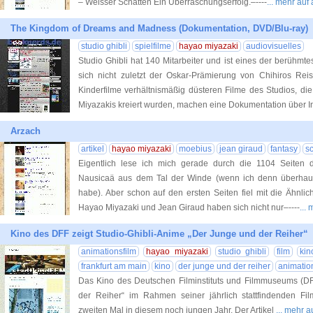
– Weisser Schatten Ein Überraschungserfolg.–----
... mehr au
The Kingdom of Dreams and Madness (Dokumentation, DVD/Blu-ray)
studio ghibli
spielfilme
hayao miyazaki
audiovisuelles
Studio Ghibli hat 140 Mitarbeiter und ist eines der berühmte
sich nicht zuletzt der Oskar-Prämierung von Chihiros Reis
Kinderfilme verhältnismäßig düsteren Filme des Studios, di
Miyazakis kreiert wurden, machen eine Dokumentation über In
Arzach
artikel
hayao miyazaki
moebius
jean giraud
fantasy
sc
Eigentlich lese ich mich gerade durch die 1104 Seiten
Nausicaä aus dem Tal der Winde (wenn ich denn überhau
habe). Aber schon auf den ersten Seiten fiel mit die Ähnli
Hayao Miyazaki und Jean Giraud haben sich nicht nur–----
...
Kino des DFF zeigt Studio-Ghibli-Anime „Der Junge und der Reiher“
animationsfilm
hayao miyazaki
studio ghibli
film
kin
frankfurt am main
kino
der junge und der reiher
animatio
Das Kino des Deutschen Filminstituts und Filmmuseums (D
der Reiher“ im Rahmen seiner jährlich stattfindenden Film
zweiten Mal in diesem noch jungen Jahr. Der Artikel
... mehr a