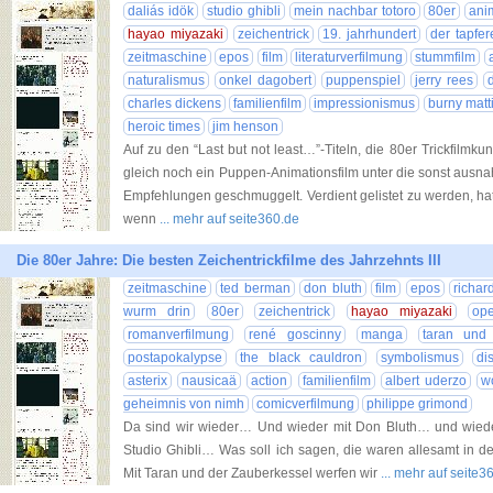
daliás idök
studio ghibli
mein nachbar totoro
80er
ani
hayao miyazaki
zeichentrick
19. jahrhundert
der tapfer
zeitmaschine
epos
film
literaturverfilmung
stummfilm
naturalismus
onkel dagobert
puppenspiel
jerry rees
charles dickens
familienfilm
impressionismus
burny matt
heroic times
jim henson
Auf zu den “Last but not least…”-Titeln, die 80er Trickfilmku
gleich noch ein Puppen-Animationsfilm unter die sonst ausn
Empfehlungen geschmuggelt. Verdient gelistet zu werden, hat 
wenn
... mehr auf seite360.de
Die 80er Jahre: Die besten Zeichentrickfilme des Jahrzehnts III
zeitmaschine
ted berman
don bluth
film
epos
richar
wurm drin
80er
zeichentrick
hayao miyazaki
ope
romanverfilmung
rené goscinny
manga
taran und
postapokalypse
the black cauldron
symbolismus
di
asterix
nausicaä
action
familienfilm
albert uderzo
w
geheimnis von nimh
comicverfilmung
philippe grimond
Da sind wir wieder… Und wieder mit Don Bluth… und wiede
Studio Ghibli… Was soll ich sagen, die waren allesamt in den
Mit Taran und der Zauberkessel werfen wir
... mehr auf seite3