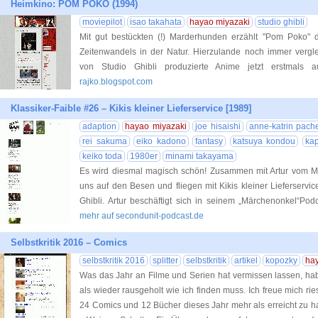
Heimkino: POM POKO (1994)
moviepilot
isao takahata
hayao miyazaki
studio ghibli
Mit gut bestückten (!) Marderhunden erzählt "Pom Poko" 
Zeitenwandels in der Natur. Hierzulande noch immer vergle
von Studio Ghibli produzierte Anime jetzt erstmals a
rajko.blogspot.com
Klassiker-Faible #26 – Kikis kleiner Lieferservice [1989]
adaption
hayao miyazaki
joe hisaishi
anne-katrin pach
rei sakuma
eiko kadono
fantasy
katsuya kondou
ka
keiko toda
1980er
minami takayama
Es wird diesmal magisch schön! Zusammen mit Artur vom M
uns auf den Besen und fliegen mit Kikis kleiner Lieferservic
Ghibli. Artur beschäftigt sich in seinem „Märchenonkel“Po
mehr auf secondunit-podcast.de
Selbstkritik 2016 – Comics
selbstkritik 2016
splitter
selbstkritik
artikel
kopozky
ha
Was das Jahr an Filme und Serien hat vermissen lassen, ha
als wieder rausgeholt wie ich finden muss. Ich freue mich ri
24 Comics und 12 Bücher dieses Jahr mehr als erreicht zu h