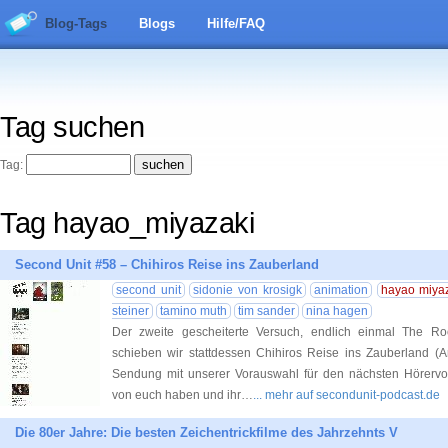
Blog-Tags
Blogs
Hilfe/FAQ
Tag suchen
Tag:
Tag hayao_miyazaki
Second Unit #58 – Chihiros Reise ins Zauberland
second unit
sidonie von krosigk
animation
hayao miya
steiner
tamino muth
tim sander
nina hagen
Der zweite gescheiterte Versuch, endlich einmal The R
schieben wir stattdessen Chihiros Reise ins Zauberland (A
Sendung mit unserer Vorauswahl für den nächsten Hörervor
von euch haben und ihr…
... mehr auf secondunit-podcast.de
Die 80er Jahre: Die besten Zeichentrickfilme des Jahrzehnts V