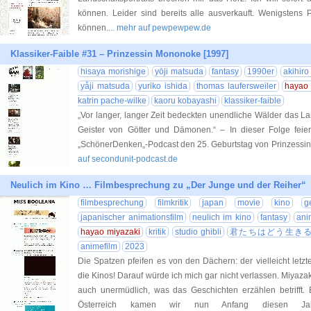
können. Leider sind bereits alle ausverkauft. Wenigstens 
können.
... mehr auf pewpewpew.de
Klassiker-Faible #31 – Prinzessin Mononoke [1997]
hisaya morishige
yōji matsuda
fantasy
1990er
akihir
yåji matsuda
yuriko ishida
thomas laufersweiler
hayao 
katrin pache-wilke
kaoru kobayashi
klassiker-faible
„Vor langer, langer Zeit bedeckten unendliche Wälder das Lan
Geister von Götter und Dämonen.“ – In dieser Folge fe
„SchönerDenken„-Podcast den 25. Geburtstag von Prinzess
auf secondunit-podcast.de
Neulich im Kino … Filmbesprechung zu „Der Junge und der Reiher“
filmbesprechung
filmkritik
japan
movie
kino
g
japanischer animationsfilm
neulich im kino
fantasy
ani
hayao miyazaki
kritik
studio ghibli
君たちはどう生き
animefilm
2023
Die Spatzen pfeifen es von den Dächern: der vielleicht let
die Kinos! Darauf würde ich mich gar nicht verlassen. Miyazaki i
auch unermüdlich, was das Geschichten erzählen betrifft.
Österreich kamen wir nun Anfang diesen J