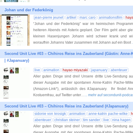
Johan und der Federkönig
jean-pierre jeunet
artikel
marc caro
animationsfilm
haya
“Johan und der Federkönig” war im heimischen Programmki
heiteren Abends mit Asterix geplant. Der Film geht aber gle
kleinen Hasenjungen Johann wird schwer krank und wir
woraufhin Johanns Vater zusammen mit Johann auf ein Boot
Second Unit Live #03 – Chihiros Reise ins Zauberland (Gästin: Anne-
| #Japanuary)
live
animation
hayao miyazaki
japanuary
abenteuer
Aller guten Dinge sind drei! Unsere dritte Live-Sendung au
dieser Ausgabe mit der spontanen Anne-Katrin Pache-Wilk
(Amazon-Link*), anlässlich des #Japanuary. Ihr findet A
Kostuemfrau, auf Twitter unter…
... mehr auf secondunit-podca
Second Unit Live #03 – Chihiros Reise ins Zauberland (#Japanuary)
sidonie von krosigk
animation
anne-katrin pache-wilke
h
abenteuer
christian steiner
tim sander
live
nina hagen
Aller guten Dinge sind drei! Unsere dritte Live-Sendung au
dieser Ausgabe mit der spontanen Anne-Katrin Pache-Wilk