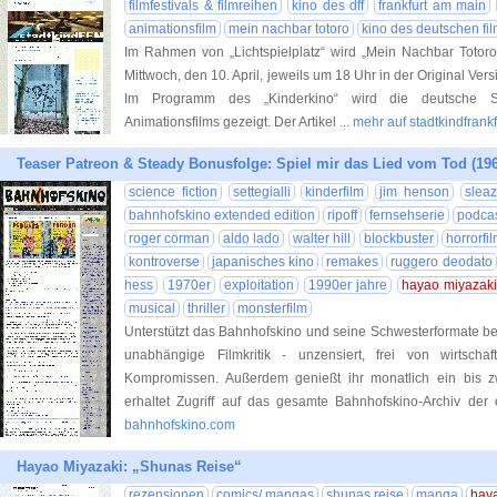
filmfestivals & filmreihen
kino des dff
frankfurt am main
animationsfilm
mein nachbar totoro
kino des deutschen f
Im Rahmen von „Lichtspielplatz“ wird „Mein Nachbar Totor
Mittwoch, den 10. April, jeweils um 18 Uhr in der Original Vers
Im Programm des „Kinderkino“ wird die deutsche S
Animationsfilms gezeigt. Der Artikel
... mehr auf stadtkindfrank
Teaser Patreon & Steady Bonusfolge: Spiel mir das Lied vom Tod (19
science fiction
settegialli
kinderfilm
jim henson
slea
bahnhofskino extended edition
ripoff
fernsehserie
podca
roger corman
aldo lado
walter hill
blockbuster
horrorfi
kontroverse
japanisches kino
remakes
ruggero deodato
hess
1970er
exploitation
1990er jahre
hayao miyazak
musical
thriller
monsterfilm
Unterstützt das Bahnhofskino und seine Schwesterformate be
unabhängige Filmkritik - unzensiert, frei von wirtscha
Kompromissen. Außerdem genießt ihr monatlich ein bis 
erhaltet Zugriff auf das gesamte Bahnhofskino-Archiv der 
bahnhofskino.com
Hayao Miyazaki: „Shunas Reise“
rezensionen
comics/ mangas
shunas reise
manga
hay