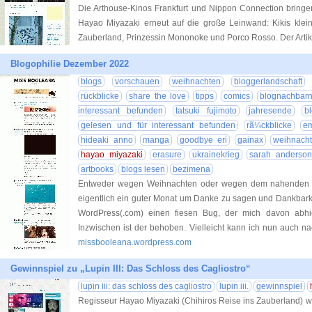
Die Arthouse-Kinos Frankfurt und Nippon Connection bringe
Hayao Miyazaki erneut auf die große Leinwand: Kikis kleine
Zauberland, Prinzessin Mononoke und Porco Rosso. Der Artik
Blogophilie Dezember 2022
blogs
vorschauen
weihnachten
bloggerlandschaft
rückblicke
share the love
tipps
comics
blognachbar
interessant befunden
tatsuki fujimoto
jahresende
b
gelesen und für interessant befunden
rã¼ckblicke
em
hideaki anno
manga
goodbye eri
gainax
weihnach
hayao miyazaki
erasure
ukrainekrieg
sarah anderson
artbooks
blogs lesen
bezimena
Entweder wegen Weihnachten oder wegen dem nahenden J
eigentlich ein guter Monat um Danke zu sagen und Dankbarke
WordPress(.com) einen fiesen Bug, der mich davon abhie
Inzwischen ist der behoben. Vielleicht kann ich nun auch na
missbooleana.wordpress.com
Gewinnspiel zu „Lupin III: Das Schloss des Cagliostro“
lupin iii: das schloss des cagliostro
lupin iii.
gewinnspiel
Regisseur Hayao Miyazaki (Chihiros Reise ins Zauberland) wu