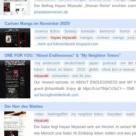
Der Beitrag Hayao Miyazaki: „Shunas Reise“ erschien zuer
phantasienreisen.de
Carlsen Manga im November 2025!
science fiction
fantasy
komödie
tierhorror
horror
carlsen
hayao miyazaki
mangas
reviews
manga
junji 
... mehr auf tofunerdpunk.blogspot.com
ONE FOR YOU: "About Endlessness" & "My Neighbor Totoro"
roy andersson
deutschland
japan
podcast
om det o
totoro
tonari no totoro
2019
ghibli
olivia tjon-a-meeuw
miyazaki
schweden
one for you
Our newest episode on ABOUT ENDLESSNESS and MY N
guest @AlanMattli. Enjoy 😀 https://t.co/TlMpCrOa1Y— O
auf facingthebittertruth.com
Der Herr des Waldes
natur
lieblingsfilm
my neighbor totoro
klassiker
wald
miyazaki
Die Natur liegt Hayao Miyazaki sehr am Herzen. In seinen W
wie Mensch und Natur im Einklang leben sollten und was passi