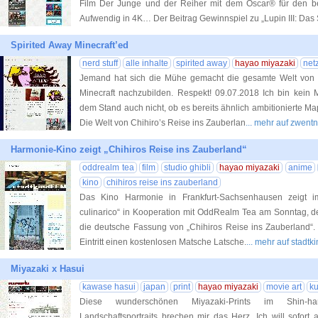
Film Der Junge und der Reiher mit dem Oscar® für den be
Aufwendig in 4K… Der Beitrag Gewinnspiel zu „Lupin III: Das
Spirited Away Minecraft’ed
nerd stuff
alle inhalte
spirited away
hayao miyazaki
net
Jemand hat sich die Mühe gemacht die gesamte Welt von H
Minecraft nachzubilden. Respekt! 09.07.2018 Ich bin kein M
dem Stand auch nicht, ob es bereits ähnlich ambitionierte Map 
Die Welt von Chihiro’s Reise ins Zauberlan
... mehr auf zwent
Harmonie-Kino zeigt „Chihiros Reise ins Zauberland“
oddrealm tea
film
studio ghibli
hayao miyazaki
anime
kino
chihiros reise ins zauberland
Das Kino Harmonie in Frankfurt-Sachsenhausen zeigt i
culinarico“ in Kooperation mit OddRealm Tea am Sonntag, 
die deutsche Fassung von „Chihiros Reise ins Zauberland“.
Eintritt einen kostenlosen Matsche Latsche.
... mehr auf stadtk
Miyazaki x Hasui
kawase hasui
japan
print
hayao miyazaki
movie art
ku
Diese wunderschönen Miyazaki-Prints im Shin-h
Landschaftsportraits brechen mir das Herz. Ich will sofort