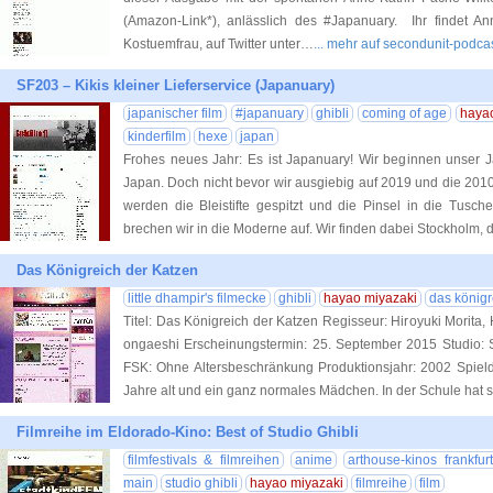
(Amazon-Link*), anlässlich des #Japanuary. Ihr findet A
Kostuemfrau, auf Twitter unter…
... mehr auf secondunit-podca
SF203 – Kikis kleiner Lieferservice (Japanuary)
japanischer film
#japanuary
ghibli
coming of age
haya
kinderfilm
hexe
japan
Frohes neues Jahr: Es ist Japanuary! Wir beginnen unser Ja
Japan. Doch nicht bevor wir ausgiebig auf 2019 und die 201
werden die Bleistifte gespitzt und die Pinsel in die Tusch
brechen wir in die Moderne auf. Wir finden dabei Stockholm, 
Das Königreich der Katzen
little dhampir's filmecke
ghibli
hayao miyazaki
das königr
Titel: Das Königreich der Katzen Regisseur: Hiroyuki Morita,
ongaeshi Erscheinungstermin: 25. September 2015 Studio: 
FSK: Ohne Altersbeschränkung Produktionsjahr: 2002 Spielda
Jahre alt und ein ganz normales Mädchen. In der Schule hat s
Filmreihe im Eldorado-Kino: Best of Studio Ghibli
filmfestivals & filmreihen
anime
arthouse-kinos frankfurt
main
studio ghibli
hayao miyazaki
filmreihe
film