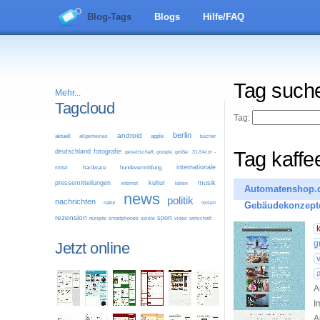
Blog-Tags
Blogs
Hilfe/FAQ
Tag such
Mehr...
Tagcloud
Tag:
berlin
android
aktuell
allgemeines
apple
bücher
deutschland
fotografie
Tag kaff
google
größe: 31-54cm -
gesellschaft
internationale
mittel
hardware
hundevermittlung
pressemitteilungen
kultur
musik
leben
internet
Automatenshop.d
news
politik
nachrichten
natur
reisen
Gebäudekonzept
rezension
sport
video
wirtschaft
rezepte
smartphones
spiele
g
Jetzt online
A
I
A