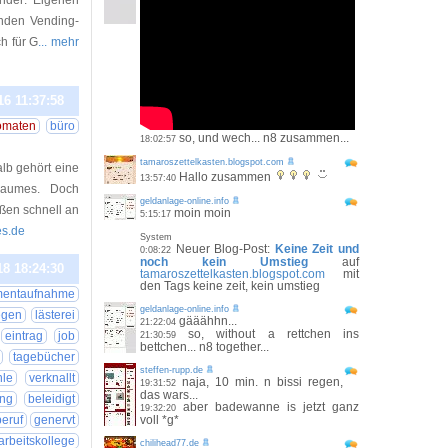
nder: Eigenen
nden Vending-
h für G
... mehr
16 11:37:58
omaten
büro
so, und wech... n8 zusammen...
18:02:57
tamaroszettelkasten.blogspot.com
alb gehört eine
Hallo zusammen
13:57:40
sraumes. Doch
geldanlage-online.info
ßen schnell an
moin moin
5:15:17
es.de
System
Neuer Blog-Post:
Keine Zeit und
0:08:22
noch kein Umstieg
auf
18 18:24:30
tamaroszettelkasten.blogspot.com
mit
den Tags keine zeit, kein umstieg
entaufnahme
geldanlage-online.info
egen
lästerei
gääähhn...
21:22:04
so, without a rettchen ins
eintrag
job
21:30:59
bettchen... n8 together...
tagebücher
steffen-rupp.de
hle
verknallt
naja, 10 min. n bissi regen,
19:31:52
das wars...
ng
beleidigt
aber badewanne is jetzt ganz
19:32:20
beruf
genervt
voll *g*
arbeitskollege
chilihead77.de