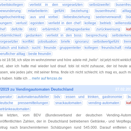
arbeitskollegen
verliebt in den vorgesetzten
selbstzweifel
busenfre
bewunderung
mitarbeiterin
gefühl
beziehung
busenfreund
allta
tagebucheintrag
aus und vorbei
liebesbeziehung
seelenverwandt
bü
hungern
verlust
egoisten
verliebt in den chef
kollege
betrieb
willensst
chef
defizite
stolz
erbärmlich
alltagsgedanke
zurückweisung
ka
erbärmlichkeit
gedanken
verliebt in den boss
besprechung
selbsterken
vorgesetzter
konflikt
jobsituation
briefe
ignoranz
selbstwertgefühl
tre
klatsch und tratsch
sucht
freunde
gruppenleiter
kollegen
freundschaft
mita
beruflicher alltag
beste freundin
s ist 18.58, ich sitze im wohnzimmer und höre adele mit „hello“. ist jetzt nicht wirklic
ied, aber ich hatte mal wieder lust drauf. tobi ist nicht zuhause, der ist heute 
asen, wie jedes jahr, mit seiner firma. finde ich nicht schlecht. ich mag es, auch ma
u haben. hätte ich
... mehr auf fenzas.de
/2019 zu Vendingautomaten Deutschland
27.02.20
operator
automatenaufsteller
bdv
essen und trinken, gastronomie
b
deutsche pressemitteilungen
snackautomaten
vending-automaten
ka
getränkeautomaten
ie letzten, vom BDV (Bundesverband der deutschen Vending-Automate
eröffentlichten Zahlen, der in Deutschland betriebenen Getränke,- und Verpfle
etrug nach brancheninternen Schätzungen rund 545.000. Darauf entfielen c