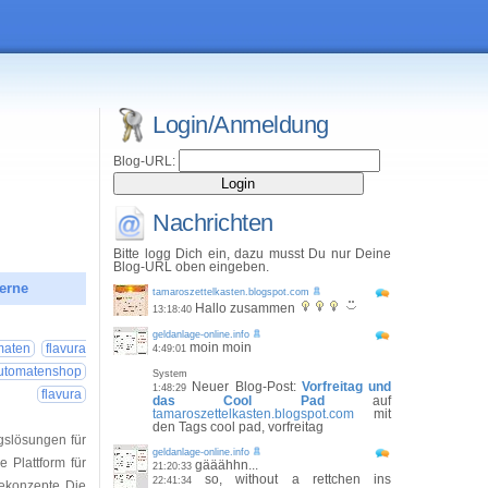
Login/Anmeldung
Blog-URL:
Nachrichten
Bitte logg Dich ein, dazu musst Du nur Deine
Blog-URL oben eingeben.
erne
tamaroszettelkasten.blogspot.com
Hallo zusammen
13:18:40
26 11:21:55
geldanlage-online.info
moin moin
maten
flavura
4:49:01
utomatenshop
System
Neuer Blog-Post:
Vorfreitag und
1:48:29
flavura
das Cool Pad
auf
tamaroszettelkasten.blogspot.com
mit
den Tags cool pad, vorfreitag
gslösungen für
geldanlage-online.info
 Plattform für
gääähhn...
21:20:33
so, without a rettchen ins
22:41:34
ekonzepte Die