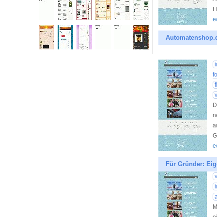
F
e
Automatenshop.de
f
D
n
a
G
e
Für Gründer: Ei
M