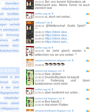
Bei uns kommt frühestens ab
19:15:41
klamotten
Mitternacht was. Meine Tonne ist auch
ziemlich leer
mitarbeiterin
hef
konflikte
steffen-rupp.de
ui, doch net vorbei...
19:03:52
uncategorized
chilihead77.de
legen
verliebt
@Wetterschaf: Gratis Spiel?
18:46:19
^^
m arbeitsplatz
https://store.stea...
18:46:21
nz
trennung
https://store.stea...
18:47:09
https://store.stea...
18:48:51
siness outfit
https://store.epic...
18:52:35
edanke
stolz
steffen-rupp.de
lbsterkenntnis
da zieht gleich wieder n
18:31:05
witterchen nur an uns vorbei
tamaroszettelkasten.blogspot.com
16:09:55
18 18:09:00
wetterschaf.blogspot.com
Nee, drüber
15:56:43
erliebt in den
Druckluftsystem ist kaputt
15:56:52
Federung und türen
15:57:05
utomat
büro
funktionieren nicht mehr
t in den chef
steffen-rupp.de
aber bestimmt nur unten...
lltagsgedanke
14:55:21
mitarbeiter
wetterschaf.blogspot.com
Bus kaputt :/
14:45:49
ummer
arbeit
Hat einen Platten
14:45:55
mittagspause
tamaroszettelkasten.blogspot.com