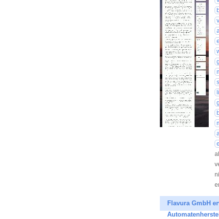
a
v
n
e
Flavura GmbH er
Automatenherstel