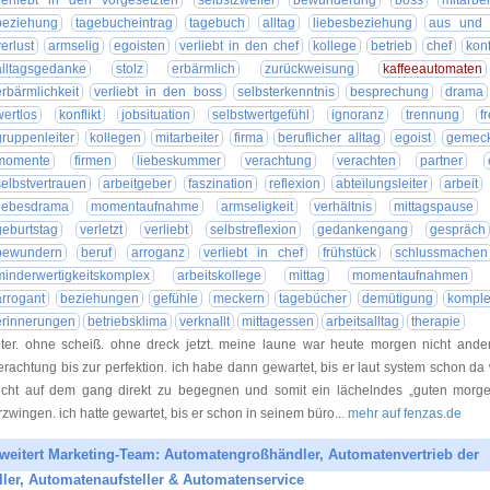
verliebt in den vorgesetzten
selbstzweifel
bewunderung
boss
mitarbei
beziehung
tagebucheintrag
tagebuch
alltag
liebesbeziehung
aus und 
verlust
armselig
egoisten
verliebt in den chef
kollege
betrieb
chef
konf
alltagsgedanke
stolz
erbärmlich
zurückweisung
kaffeeautomaten
erbärmlichkeit
verliebt in den boss
selbsterkenntnis
besprechung
drama
wertlos
konflikt
jobsituation
selbstwertgefühl
ignoranz
trennung
f
gruppenleiter
kollegen
mitarbeiter
firma
beruflicher alltag
egoist
gemeck
momente
firmen
liebeskummer
verachtung
verachten
partner
selbstvertrauen
arbeitgeber
faszination
reflexion
abteilungsleiter
arbeit
liebesdrama
momentaufnahme
armseligkeit
verhältnis
mittagspause
geburtstag
verletzt
verliebt
selbstreflexion
gedankengang
gespräch
bewundern
beruf
arroganz
verliebt in chef
frühstück
schlussmachen
minderwertigkeitskomplex
arbeitskollege
mittag
momentaufnahmen
arrogant
beziehungen
gefühle
meckern
tagebücher
demütigung
kompl
erinnerungen
betriebsklima
verknallt
mittagessen
arbeitsalltag
therapie
lter. ohne scheiß. ohne dreck jetzt. meine laune war heute morgen nicht ander
erachtung bis zur perfektion. ich habe dann gewartet, bis er laut system schon da
icht auf dem gang direkt zu begegnen und somit ein lächelndes „guten morge
rzwingen. ich hatte gewartet, bis er schon in seinem büro
... mehr auf fenzas.de
weitert Marketing-Team: Automatengroßhändler, Automatenvertrieb der
ler, Automatenaufsteller & Automatenservice
23.04.20