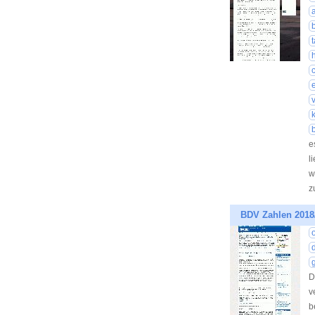
e
l
w
z
BDV Zahlen 2018
D
v
b