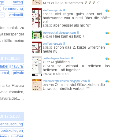
ege
mittag
Hallo zusammen
14:03:23
erinnerung
steffen-rupp.de
viel regen gabs aber net...
en
verknallt
8:53:13
badewanne war n bissi über die hälfte
voll
aber besser als nix *g*
8:53:30
 den kontakt zu
wetterschaf.blogspot.com
m wasserspender
Hier kam es halb 7
8:45:08
h füllte meine
steffen-rupp.de
schon das 2. kurze witterchen
3:53:32
heute n8
19 16:30:33
geldanlage-online.info
gääähhn...
21:07:24
so, without a rettchen ins
 label
flavura
21:54:48
bettchen... n8 together...
tomat
private
moin moin
3:52:48
tamaroszettelkasten.blogspot.com
Öhm, mit viel Glück ziehen die
emarke Flavura
20:47:10
Unwetter nördlich vorbeii..^^
llautomaten,
avura.de)...
...
18 17:53:38
enttäuschung
rbeitskollegen