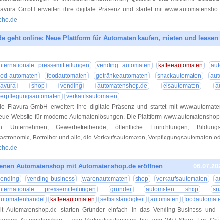
lavura GmbH erweitert ihre digitale Präsenz und startet mit www.automatensho
cho.de
 geht online: Neue Plattform für Automaten kaufen, mieten und leasen
06.07.20
internationale pressemitteilungen
vending automaten
kaffeeautomaten
aut
ood-automaten
foodautomaten
getränkeautomaten
snackautomaten
au
flavura
shop
vending
automatenshop.de
eisautomaten
a
verpflegungsautomaten
verkaufsautomaten
ie Flavura GmbH erweitert ihre digitale Präsenz und startet mit www.automat
eue Website für moderne Automatenlösungen. Die Plattform www.automatenshop.d
n Unternehmen, Gewerbetreibende, öffentliche Einrichtungen, Bildungse
astronomie, Betreiber und alle, die Verkaufsautomaten, Verpflegungsautomaten o
cho.de
genen Automatenshop mit Automatenshop.de eröffnen
06.07.20
vending
vending-business
warenautomaten
shop
verkaufsautomaten
a
internationale pressemitteilungen
gründer
automaten shop
sn
automatenhandel
kaffeeautomaten
selbstständigkeit
automaten
foodautomat
it Automatenshop.de starten Gründer einfach in das Vending-Business und e