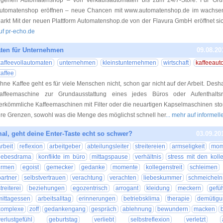
igenen Automatenshop – von Verkaufsautomaten bis zum 24/7-Store. Für Grü
utomatenshop eröffnen – neue Chancen mit www.automatenshop.de im wachse
arkt Mit der neuen Plattform Automatenshop.de von der Flavura GmbH eröffnet sic
uf pr-echo.de
aten für Unternehmen
09.08.20
kaffeevollautomaten
unternehmen
kleinstunternehmen
wirtschaft
kaffeeaut
kaffee
hne Kaffee geht es für viele Menschen nicht, schon gar nicht auf der Arbeit. Desh
affeemaschine zur Grundausstattung eines jedes Büros oder Aufenthalt
erkömmliche Kaffeemaschinen mit Filter oder die neuartigen Kapselmaschinen sto
hre Grenzen, sowohl was die Menge des möglichst schnell her
... mehr auf informell
al, geht deine Enter-Taste echt so schwer?
03.09.20
arbeit
reflexion
arbeitgeber
abteilungsleiter
streitereien
armseligkeit
mom
liebesdrama
konflikte im büro
mittagspause
verhältnis
stress mit den koll
firmen
egoist
gemecker
gedanke
momente
kollegenstreit
schleimen
partner
selbstvertrauen
verachtung
verachten
liebeskummer
schmeicheln
treiterei
beziehungen
egozentrisch
arrogant
kleidung
meckern
gefü
mittagessen
arbeitsalltag
erinnerungen
betriebsklima
therapie
demütigu
komplexe
zoff
gedankengang
gespräch
ablehnung
bewundern
macken
verlustgefühl
geburtstag
verliebt
selbstreflexion
verletzt