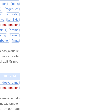
undin
boss
g
tagebuch
ro
armselig
ärke
konflikte
ffeeautomaten
ntnis
drama
nnung
freund
rbeiter
firma
h das ‚aktuelle‘
aufm canstatter
l zeit für mich
19 18:17:14
undesverband
ffeeautomaten
nwirtschaft)
gungsautomaten
a. 93.000 auf