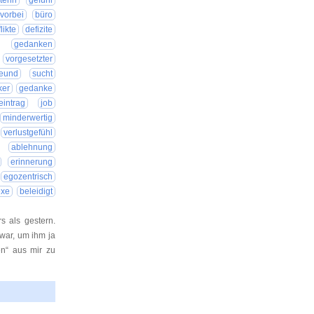
terin
gefühl
vorbei
büro
likte
defizite
gedanken
vorgesetzter
reund
sucht
er
gedanke
eintrag
job
minderwertig
verlustgefühl
ablehnung
erinnerung
egozentrisch
exe
beleidigt
s als gestern.
 war, um ihm ja
n“ aus mir zu
26 12:59:53