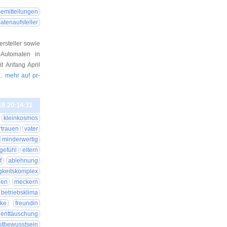
emitteilungen
atenaufsteller
rsteller sowie
-Automaten in
t Anfang April
... mehr auf pr-
18 20:14:31
kleinkosmos
rtrauen
vater
minderwertig
tgefühl
eltern
f
ablehnung
gkeitskomplex
gen
meckern
betriebsklima
rke
freundin
enttäuschung
stbewusstsein