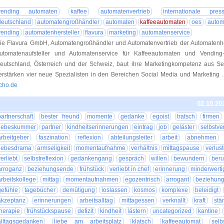
vending automaten
kaffee
automatenvertrieb
internationale press
deutschland
automatengroßhändler
automaten
kaffeeautomaten
oes
autom
vending
automatenhersteller
flavura
marketing
automatenservice
ie Flavura GmbH, Automatengroßhändler und Automatenvertrieb der Automatenhe
utomatenaufsteller und Automatenservice für Kaffeeautomaten und Vending
eutschland, Österreich und der Schweiz, baut ihre Marketingkompetenz aus Sei
erstärken vier neue Spezialisten in den Bereichen Social Media und Marketing
cho.de
02.10.20
partnerschaft
bester freund
momente
gedanke
egoist
tratsch
firmen
liebeskummer
partner
kindheitserinnerungen
eintrag
job
geläster
selbstve
arbeitgeber
faszination
reflexion
abteilungsleiter
arbeit
abnehmen
liebesdrama
armseligkeit
momentaufnahme
verhältnis
mittagspause
verlus
erliebt
selbstreflexion
gedankengang
gespräch
willen
bewundern
beru
arroganz
beziehungsende
frühstück
verliebt in chef
erinnerung
minderwerti
arbeitskollege
mittag
momentaufnahmen
egozentrisch
arrogant
beziehun
gefühle
tagebücher
demütigung
loslassen
kosmos
komplexe
beleidigt
akzeptanz
erinnerungen
arbeitsalltag
mittagessen
verknallt
kraft
stä
therapie
frühstückspause
defizit
kindheit
lästern
uncategorized
kantine
alltagsgedanken
liebe am arbeitsplatz
klatsch
kaffeeautomat
selb