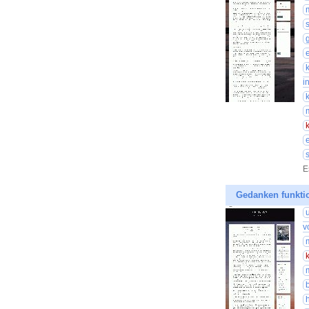
i
s
E
Gedanken funktio
v