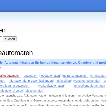
en
eeautomaten
e: Automatenlösungen für Immobilienunternehmen, Quartiere und mod
e
08.07.20
kaffeeautomaten
automaten
foodautomaten
getränkeautomaten
snackauto
mbh
internationale pressemitteilungen
immobilien
vending automaten
a
verpflegungsautomaten
verkaufsautomaten
immobilienunternehmen
automatenshop.de
eisautomaten
utomatenshop.de: Automaten kaufen, mieten und leasen – innovative Versorgun
mmobilien, Quartiere und Gewerbestandorte Automatenshop.de geht online: Neue
utomatenlösungen für Immobilienunternehmen, Quartiere und moderne Gebäud