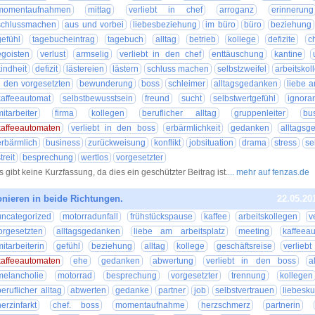
momentaufnahmen
mittag
verliebt in chef
arroganz
erinnerung
schlussmachen
aus und vorbei
liebesbeziehung
im büro
büro
beziehung
gefühl
tagebucheintrag
tagebuch
alltag
betrieb
kollege
defizite
c
egoisten
verlust
armselig
verliebt in den chef
enttäuschung
kantine
kindheit
defizit
lästereien
lästern
schluss machen
selbstzweifel
arbeitskol
n den vorgesetzten
bewunderung
boss
schleimer
alltagsgedanken
liebe a
kaffeeautomat
selbstbewusstsein
freund
sucht
selbstwertgefühl
ignora
mitarbeiter
firma
kollegen
beruflicher alltag
gruppenleiter
bu
kaffeeautomaten
verliebt in den boss
erbärmlichkeit
gedanken
alltagsg
erbärmlich
business
zurückweisung
konflikt
jobsituation
drama
stress
se
treit
besprechung
wertlos
vorgesetzter
s gibt keine Kurzfassung, da dies ein geschützter Beitrag ist.
... mehr auf fenzas.de
nieren in beide Richtungen.
22.05.20
uncategorized
motorradunfall
frühstückspause
kaffee
arbeitskollegen
v
orgesetzten
alltagsgedanken
liebe am arbeitsplatz
meeting
kaffeea
mitarbeiterin
gefühl
beziehung
alltag
kollege
geschäftsreise
verlieb
kaffeeautomaten
ehe
gedanken
abwertung
verliebt in den boss
a
melancholie
motorrad
besprechung
vorgesetzter
trennung
kollegen
beruflicher alltag
abwerten
gedanke
partner
job
selbstvertrauen
liebesk
herzinfarkt
chef. boss
momentaufnahme
herzschmerz
partnerin