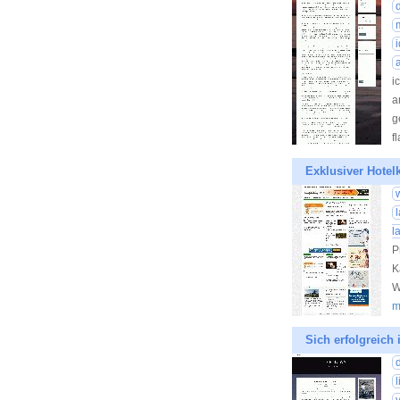
i
a
g
f
Exklusiver Hotelk
l
P
K
W
m
Sich erfolgreich 
d