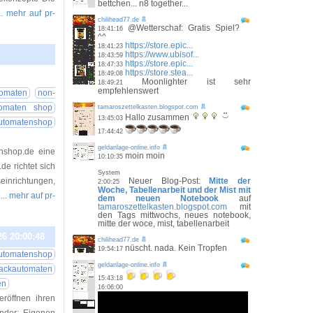
bettchen... n8 together...
... mehr auf pr-
chilihead77.de
@Wetterschaf: Gratis Spiel?
18:41:16
^^
https://store.epic...
18:41:23
https://www.ubisof...
18:43:59
https://store.epic...
18:47:33
https://store.stea...
26 22:42:21
18:49:08
Moonlighter ist sehr
18:49:21
empfehlenswert
omaten
non-
tomaten shop
tamaroszettelkasten.blogspot.com
Hallo zusammen
13:45:03
utomatenshop
17:44:42
geldanlage-online.info
enshop.de eine
moin moin
10:10:35
e richtet sich
System
inrichtungen,
Neuer Blog-Post:
Mitte der
2:00:25
Woche, Tabellenarbeit und der Mist mit
d
... mehr auf pr-
dem neuen Notebook
auf
tamaroszettelkasten.blogspot.com
mit
den Tags mittwochs, neues notebook,
mitte der woce, mist, tabellenarbeit
26 20:00:48
chilihead77.de
nüscht. nada. Kein Tropfen
19:54:17
utomatenshop
geldanlage-online.info
ackautomaten
15:43:18
en
16:06:00
röffnen ihren