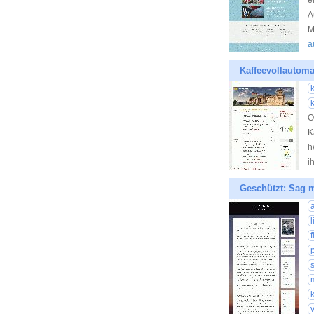
e
A
M
a
Kaffeevollautom
O
K
h
i
Geschützt: Sag m
s