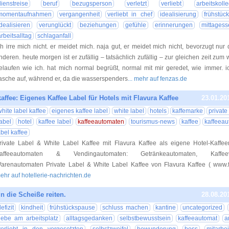
dienstreise
beruf
bezugsperson
verletzt
verliebt
arbeitskoll
momentaufnahmen
vergangenheit
verliebt in chef
idealisierung
frühstück
idealisieren
verunglückt
beziehungen
gefühle
erinnerungen
mittagess
arbeitsalltag
schlaganfall
ch irre mich nicht. er meidet mich. naja gut, er meidet mich nicht, bevorzugt nur
nderen. heute morgen ist er zufällig – tatsächlich zufällig – zur gleichen zeit zu
elaufen wie ich. hat mich normal begrüßt, normal mit mir geredet, wie immer. ic
lasche auf, während er, da die wasserspenders
... mehr auf fenzas.de
affee: Eigenes Kaffee Label für Hotels mit Flavura Kaffee
23.01.20
white label kaffee
eigenes kaffee label
white label
hotels
kaffemarke
private
label
hotel
kaffee label
kaffeeautomaten
tourismus-news
kaffee
kaffeeau
abel kaffee
rivate Label & White Label Kaffee mit Flavura Kaffee als eigene Hotel-Kaffe
affeeautomaten & Vendingautomaten: Getränkeautomaten, Kaffeevo
arenautomaten Private Label & White Label Kaffee von Flavura Kaffee ( www.fl
ehr auf hotellerie-nachrichten.de
in die Scheiße reiten.
28.08.20
efizit
kindheit
frühstückspause
schluss machen
kantine
uncategorized
liebe am arbeitsplatz
alltagsgedanken
selbstbewusstsein
kaffeeautomat
a