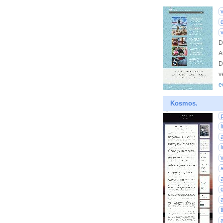
D
A
D
v
e
Kosmos.
v