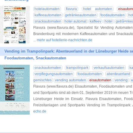
hotelautomaten
flavura
hotel automaten
eisautom
kaffeeautomaten
getränkeautomaten
foodautomaten
ho
snackautomaten
hotel automat
kaffeev
hotel
getrã¤nke
Flavura (www.flavura.de), Spezialist für Vending Automate
Brandenburg mit modernen Kaffeeautomaten und Snackautoma
... mehr auf hotellerie-nachrichten.de
Vending im Trampolinpark: Abenteuerland in der Lüneburger Heide se
Foodautomaten, Snackautomaten
snackautomaten
trampolinpark
verkaufsautomaten
k
verpflegungsautomaten
foodautomaten
abenteuerland
gemischtes
vending automaten
eisautomaten
vending
w
Flavura (www.flavura.de) Eisautomaten, Foodautomaten und 
und Sportparks sind ab dem 01. September 2019 im neuen Tr
Lüneburger Heide im Einsatz. Flavura Eisautomaten, Foo
Freizeitanlagen und Sportparks Vending im Trampolinpark: 
echo.de