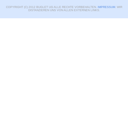
COPYRIGHT (C) 2012 BUGLET UG ALLE RECHTE VORBEHALTEN.
IMPRESSUM
. WIR
DISTANZIEREN UNS VON ALLEN EXTERNEN LINKS.