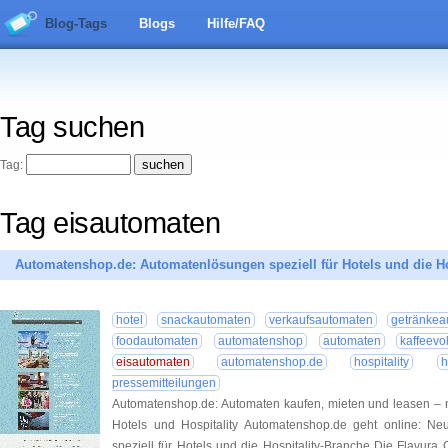
Blog-Tags
Blogs
Hilfe/FAQ
Tag suchen
Tag:
Tag eisautomaten
Automatenshop.de: Automatenlösungen speziell für Hotels und die Ho
hotel
snackautomaten
verkaufsautomaten
getränkea
foodautomaten
automatenshop
automaten
kaffeevo
eisautomaten
automatenshop.de
hospitality
h
pressemitteilungen
Automatenshop.de: Automaten kaufen, mieten und leasen – 
Hotels und Hospitality Automatenshop.de geht online: Ne
speziell für Hotels und die Hospitality-Branche Die Flavura 