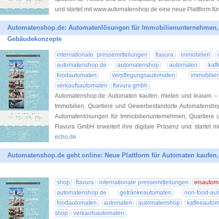
und startet mit www.automatenshop.de eine neue Plattform für
Automatenshop.de: Automatenlösungen für Immobilienunternehmen,
Gebäudekonzepte
internationale pressemitteilungen
flavura
immobilien
automatenshop.de
automatenshop
automaten
kaf
foodautomaten
verpflegungsautomaten
immobilie
verkaufsautomaten
flavura gmbh
Automatenshop.de: Automaten kaufen, mieten und leasen – 
Immobilien, Quartiere und Gewerbestandorte Automatenshop.
Automatenlösungen für Immobilienunternehmen, Quartier
Flavura GmbH erweitert ihre digitale Präsenz und startet 
echo.de
Automatenshop.de geht online: Neue Plattform für Automaten kaufen,
shop
flavura
internationale pressemitteilungen
eisautom
automatenshop.de
getränkeautomaten
non-food-au
foodautomaten
automaten
automatenshop
kaffeeauto
shop
verkaufsautomaten