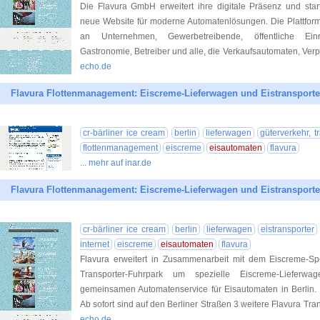
Die Flavura GmbH erweitert ihre digitale Präsenz und sta
neue Website für moderne Automatenlösungen. Die Plattform
an Unternehmen, Gewerbetreibende, öffentliche Einric
Gastronomie, Betreiber und alle, die Verkaufsautomaten, Ve
echo.de
Flavura Flottenmanagement: Eiscreme-Lieferwagen und Eistransporter
cr-bärliner ice cream
berlin
lieferwagen
güterverkehr, t
flottenmanagement
eiscreme
eisautomaten
flavura
... mehr auf inar.de
Flavura Flottenmanagement: Eiscreme-Lieferwagen und Eistransporter
cr-bärliner ice cream
berlin
lieferwagen
eistransporter
internet
eiscreme
eisautomaten
flavura
Flavura erweitert in Zusammenarbeit mit dem Eiscreme-Sp
Transporter-Fuhrpark um spezielle Eiscreme-Lieferw
gemeinsamen Automatenservice für Eisautomaten in Berlin.
Ab sofort sind auf den Berliner Straßen 3 weitere Flavura Tr
echo.de