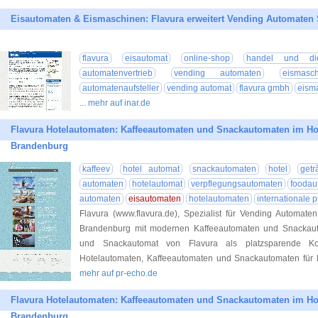
Eisautomaten & Eismaschinen: Flavura erweitert Vending Automaten 
flavura
eisautomat
online-shop
handel und dien
automatenvertrieb
vending automaten
eismasc
automatenaufsteller
vending automat
flavura gmbh
eism
... mehr auf inar.de
Flavura Hotelautomaten: Kaffeeautomaten und Snackautomaten im Ho
Brandenburg
kaffeev
hotel automat
snackautomaten
hotel
getr
automaten
hotelautomat
verpflegungsautomaten
foodau
automaten
eisautomaten
hotelautomaten
internationale 
Flavura (www.flavura.de), Spezialist für Vending Automate
Brandenburg mit modernen Kaffeeautomaten und Snackauto
und Snackautomat von Flavura als platzsparende Kom
Hotelautomaten, Kaffeeautomaten und Snackautomaten für H
mehr auf pr-echo.de
Flavura Hotelautomaten: Kaffeeautomaten und Snackautomaten im Ho
Brandenburg