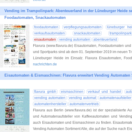
Vending im Trampolinpark: Abenteuerland in der Lüneburger Heide se
Foodautomaten, Snackautomaten
foodautomaten
verpflegungsautomaten
lüneburger he
verkaufsautomaten
snackautomaten
trampolinpark
eisautomaten
vending automaten
abenteuerland
Flavura (www.flavura.de) Eisautomaten, Foodautomaten und 
und Sportparks sind ab dem 01. September 2019 im neuen Tr
Lüneburger Heide im Einsatz. Flavura Eisautomaten, Food
nachrichten.de
Eisautomaten & Eismaschinen: Flavura erweitert Vending Automaten 
flavura gmbh
eismaschinen
verkauf und handel
aut
vending automaten
vending automat
automatenaufsteller
automatenhersteller
automatenvertrieb
Flavura aus Berlin (www.flavura.de) ist der spezialisierte A
und Automatenaufsteller von Kaffeeautomaten und Vending 
auch Eisautomaten und Eismaschinen zu finden. Eisautomate
Vending Automaten Sortiment Alle, die auf der Suche nach Ei