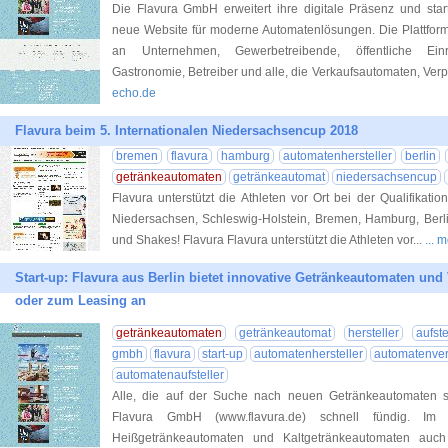
Die Flavura GmbH erweitert ihre digitale Präsenz und sta
neue Website für moderne Automatenlösungen. Die Plattform
an Unternehmen, Gewerbetreibende, öffentliche Einric
Gastronomie, Betreiber und alle, die Verkaufsautomaten, Ve
echo.de
Flavura beim 5. Internationalen Niedersachsencup 2018
bremen
flavura
hamburg
automatenhersteller
berlin
getränkeautomaten
getränkeautomat
niedersachsencup
Flavura unterstützt die Athleten vor Ort bei der Qualifikatio
Niedersachsen, Schleswig-Holstein, Bremen, Hamburg, Berli
und Shakes! Flavura Flavura unterstützt die Athleten vor...
... 
Start-up: Flavura aus Berlin bietet innovative Getränkeautomaten un
oder zum Leasing an
getränkeautomaten
getränkeautomat
hersteller
aufste
gmbh
flavura
start-up
automatenhersteller
automatenver
automatenaufsteller
Alle, die auf der Suche nach neuen Getränkeautomaten si
Flavura GmbH (www.flavura.de) schnell fündig. Im
Heißgetränkeautomaten und Kaltgetränkeautomaten auc