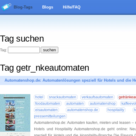
Blog-Tags
Blogs
Hilfe/FAQ
Tag suchen
Tag:
Tag getr_nkeautomaten
Automatenshop.de: Automatenlösungen speziell für Hotels und die Ho
hotel
snackautomaten
verkaufsautomaten
getränkea
foodautomaten
automaten
automatenshop
kaffeevo
eisautomaten
automatenshop.de
hospitality
h
pressemitteilungen
Automatenshop.de: Automaten kaufen, mieten und leasen – 
Hotels und Hospitality Automatenshop.de geht online: Ne
speziell für Hotels und die Hospitality-Branche Die Flavura 