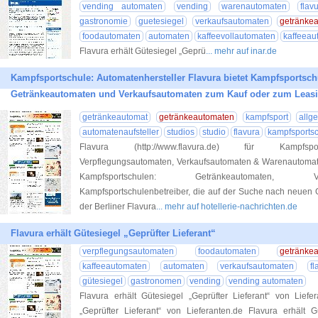
vending automaten
vending
warenautomaten
flav
gastronomie
guetesiegel
verkaufsautomaten
getränke
foodautomaten
automaten
kaffeevollautomaten
kaffeeau
Flavura erhält Gütesiegel „Geprü
... mehr auf inar.de
Kampfsportschule: Automatenhersteller Flavura bietet Kampfsportsch
Getränkeautomaten und Verkaufsautomaten zum Kauf oder zum Leas
getränkeautomat
getränkeautomaten
kampfsport
allg
automatenaufsteller
studios
studio
flavura
kampfsports
Flavura (http://www.flavura.de) für Kampfspor
Verpflegungsautomaten, Verkaufsautomaten & Warenautomaten 
Kampfsportschulen: Getränkeautomaten, Ve
Kampfsportschulenbetreiber, die auf der Suche nach neuen 
der Berliner Flavura
... mehr auf hotellerie-nachrichten.de
Flavura erhält Gütesiegel „Geprüfter Lieferant“
verpflegungsautomaten
foodautomaten
getränke
kaffeeautomaten
automaten
verkaufsautomaten
fl
gütesiegel
gastronomen
vending
vending automaten
Flavura erhält Gütesiegel „Geprüfter Lieferant“ von Liefe
„Geprüfter Lieferant“ von Lieferanten.de Flavura erhält G