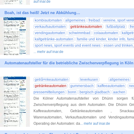
auf inar.de
Boah, ist das heiß! Jetzt ne Abkühlung…
kombiautomaten
allgemeines
freibad
vereine, sport ver
verkaufsautomaten
getränkeautomaten
fußballplatz
fr
vendingautomaten
schwimmbad
colaautomaten
kaltget
kaltgetränke-automaten
familie und kinder, kinder info, fam
sport news, sport events und event news
essen und trinken
... mehr auf inar.de
Automatenaufsteller für die betriebliche Zwischenverpflegung in Kö
getrã¤nkeautomaten
leverkusen
allgemeines
getränkeautomaten
gummersbach
kaffeeautomaten
ne
pressemitteilungen
bonn
bergisch gladbach
aachen
Die Kölner Automatenaufsteller von Dhünn sorgen fü
Zwischenverpflegung aus dem Automaten. Die Dhünn Gm
Kaffeeautomaten, Getränkeautomaten , Snackauto
Warenautomaten, Verkaufsautomaten und Vendingautom
Operating der Automaten: da
... mehr auf inar.de