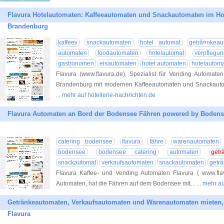
Flavura Hotelautomaten: Kaffeeautomaten und Snackautomaten im Ho
Brandenburg
kaffeev
snackautomaten
hotel automat
getrã¤nkeau
automaten
foodautomaten
hotelautomat
verpflegu
gastronomen
eisautomaten
hotel automaten
hotelautom
Flavura (www.flavura.de), Spezialist für Vending Automate
Brandenburg mit modernen Kaffeeautomaten und Snackautoma
... mehr auf hotellerie-nachrichten.de
Flavura Automaten an Bord der Bodensee Fähren powered by Bodens
catering bodensee
flavura
fähre
warenautomaten
bodensee
bodensee catering
automaten
getr
snackautomat
verkaufsautomaten
snackautomaten
getr
Flavura Kaffee- und Vending Automaten Flavura ( www.flavu
Automaten, hat die Fähren auf dem Bodensee mit...
... mehr a
Getränkeautomaten, Verkaufsautomaten und Warenautomaten mieten, 
Flavura