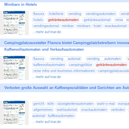
Minibars in Hotels
flavura
hotellerie
vending
vendingautomaten
vend
hotels
getränkeautomaten
getränkeautomat
reise i
vendingautomat
minibar
minibars
hotel
snackautomat
... mehr auf inar.de
Campingplatzausstatter Flavura bietet Campingplatzbetreibern innov
Kaffeevollautomaten und Verkaufsautomaten
flavura
vending automat
vending automaten
kaffeevollautomaten
campingplätze
getränkeautomaten
reise infos und tourismus informationen
campingplatzaussta
... mehr auf inar.de
Verboten große Auswahl an Kaffeespezialitäten und Gerichten am Au
gericht
köln
süssigkeitenautomaten
wahl-o-mat
europ
allgemeines
wahlautomat
snackautomaten
verboten
automat
kaffeeautomaten
... mehr auf inar.de