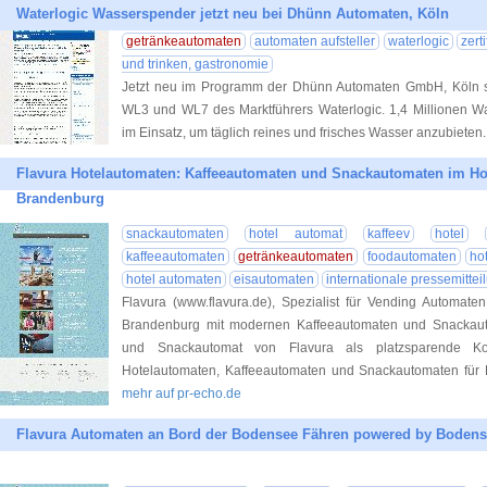
Waterlogic Wasserspender jetzt neu bei Dhünn Automaten, Köln
getränkeautomaten
automaten aufsteller
waterlogic
zert
und trinken, gastronomie
Jetzt neu im Programm der Dhünn Automaten GmbH, Köln s
WL3 und WL7 des Marktführers Waterlogic. 1,4 Millionen Wa
im Einsatz, um täglich reines und frisches Wasser anzubieten.
Flavura Hotelautomaten: Kaffeeautomaten und Snackautomaten im Ho
Brandenburg
snackautomaten
hotel automat
kaffeev
hotel
kaffeeautomaten
getränkeautomaten
foodautomaten
ho
hotel automaten
eisautomaten
internationale pressemitte
Flavura (www.flavura.de), Spezialist für Vending Automate
Brandenburg mit modernen Kaffeeautomaten und Snackauto
und Snackautomat von Flavura als platzsparende Kom
Hotelautomaten, Kaffeeautomaten und Snackautomaten für H
mehr auf pr-echo.de
Flavura Automaten an Bord der Bodensee Fähren powered by Bodens