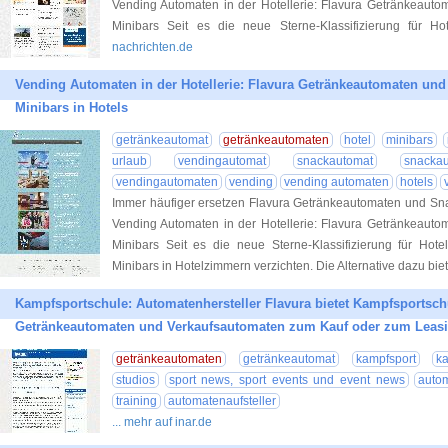
Vending Automaten in der Hotellerie: Flavura Getränkeaut
Minibars Seit es die neue Sterne-Klassifizierung für Hot
nachrichten.de
Vending Automaten in der Hotellerie: Flavura Getränkeautomaten un
Minibars in Hotels
getränkeautomat
getränkeautomaten
hotel
minibars
urlaub
vendingautomat
snackautomat
snacka
vendingautomaten
vending
vending automaten
hotels
Immer häufiger ersetzen Flavura Getränkeautomaten und Sna
Vending Automaten in der Hotellerie: Flavura Getränkeaut
Minibars Seit es die neue Sterne-Klassifizierung für Hote
Minibars in Hotelzimmern verzichten. Die Alternative dazu bie
Kampfsportschule: Automatenhersteller Flavura bietet Kampfsportsch
Getränkeautomaten und Verkaufsautomaten zum Kauf oder zum Leas
getränkeautomaten
getränkeautomat
kampfsport
k
studios
sport news, sport events und event news
autom
training
automatenaufsteller
... mehr auf inar.de