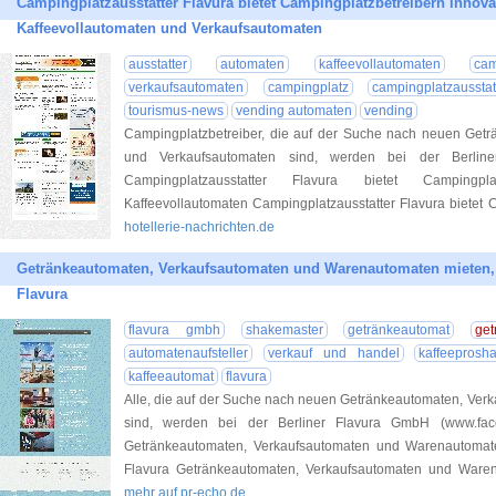
Campingplatzausstatter Flavura bietet Campingplatzbetreibern innov
Kaffeevollautomaten und Verkaufsautomaten
ausstatter
automaten
kaffeevollautomaten
cam
verkaufsautomaten
campingplatz
campingplatzausstat
tourismus-news
vending automaten
vending
Campingplatzbetreiber, die auf der Suche nach neuen Getr
und Verkaufsautomaten sind, werden bei der Berline
Campingplatzausstatter Flavura bietet Campingplat
Kaffeevollautomaten Campingplatzausstatter Flavura bietet 
hotellerie-nachrichten.de
Getränkeautomaten, Verkaufsautomaten und Warenautomaten mieten, 
Flavura
flavura gmbh
shakemaster
getränkeautomat
get
automatenaufsteller
verkauf und handel
kaffeeprosh
kaffeeautomat
flavura
Alle, die auf der Suche nach neuen Getränkeautomaten, Ve
sind, werden bei der Berliner Flavura GmbH (www.faceb
Getränkeautomaten, Verkaufsautomaten und Warenautomat
Flavura Getränkeautomaten, Verkaufsautomaten und Waren
mehr auf pr-echo.de