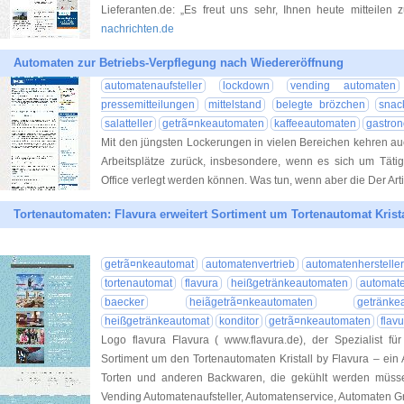
Lieferanten.de: „Es freut uns sehr, Ihnen heute mitteilen 
nachrichten.de
Automaten zur Betriebs-Verpflegung nach Wiedereröffnung
automatenaufsteller
lockdown
vending automaten
pressemitteilungen
mittelstand
belegte brözchen
snac
salatteller
getrã¤nkeautomaten
kaffeeautomaten
gastro
Mit den jüngsten Lockerungen in vielen Bereichen kehren a
Arbeitsplätze zurück, insbesondere, wenn es sich um Tätig
Office verlegt werden können. Was tun, wenn aber die Der Art
Tortenautomaten: Flavura erweitert Sortiment um Tortenautomat Krista
getrã¤nkeautomat
automatenvertrieb
automatenhersteller
tortenautomat
flavura
heißgetränkeautomaten
automate
baecker
heiãgetrã¤nkeautomaten
getränke
heißgetränkeautomat
konditor
getrã¤nkeautomaten
flav
Logo flavura Flavura ( www.flavura.de), der Spezialist fü
Sortiment um den Tortenautomaten Kristall by Flavura – ein 
Torten und anderen Backwaren, die gekühlt werden müssen.
Vending Automatenaufsteller, Automatenservice, Automaten G