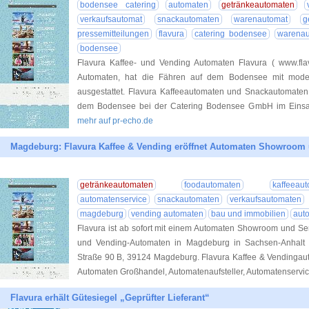
bodensee catering
automaten
getränkeautomaten
verkaufsautomat
snackautomaten
warenautomat
g
pressemitteilungen
flavura
catering bodensee
warenau
bodensee
Flavura Kaffee- und Vending Automaten Flavura ( www.flavu
Automaten, hat die Fähren auf dem Bodensee mit mode
ausgestattet. Flavura Kaffeeautomaten und Snackautomaten 
dem Bodensee bei der Catering Bodensee GmbH im Einsa
mehr auf pr-echo.de
Magdeburg: Flavura Kaffee & Vending eröffnet Automaten Showroom 
getränkeautomaten
foodautomaten
kaffeeau
automatenservice
snackautomaten
verkaufsautomaten
magdeburg
vending automaten
bau und immobilien
auto
Flavura ist ab sofort mit einem Automaten Showroom und Ser
und Vending-Automaten in Magdeburg in Sachsen-Anhalt 
Straße 90 B, 39124 Magdeburg. Flavura Kaffee & Vendingauto
Automaten Großhandel, Automatenaufsteller, Automatenservi
Flavura erhält Gütesiegel „Geprüfter Lieferant“