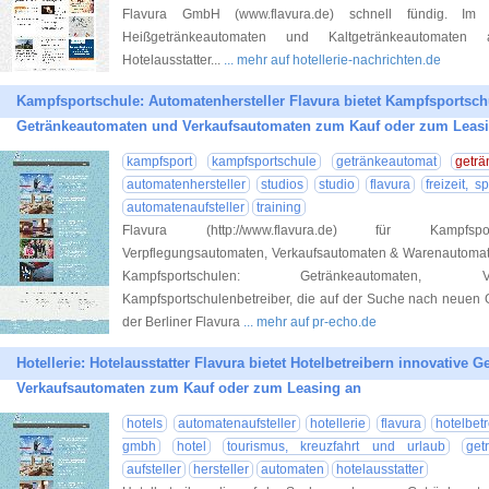
Flavura GmbH (www.flavura.de) schnell fündig. Im
Heißgetränkeautomaten und Kaltgetränkeautomaten 
Hotelausstatter...
... mehr auf hotellerie-nachrichten.de
Kampfsportschule: Automatenhersteller Flavura bietet Kampfsportsch
Getränkeautomaten und Verkaufsautomaten zum Kauf oder zum Leas
kampfsport
kampfsportschule
getränkeautomat
getr
automatenhersteller
studios
studio
flavura
freizeit, 
automatenaufsteller
training
Flavura (http://www.flavura.de) für Kampfspor
Verpflegungsautomaten, Verkaufsautomaten & Warenautomaten 
Kampfsportschulen: Getränkeautomaten, Ve
Kampfsportschulenbetreiber, die auf der Suche nach neuen 
der Berliner Flavura
... mehr auf pr-echo.de
Hotellerie: Hotelausstatter Flavura bietet Hotelbetreibern innovative
Verkaufsautomaten zum Kauf oder zum Leasing an
hotels
automatenaufsteller
hotellerie
flavura
hotelbetr
gmbh
hotel
tourismus, kreuzfahrt und urlaub
get
aufsteller
hersteller
automaten
hotelausstatter