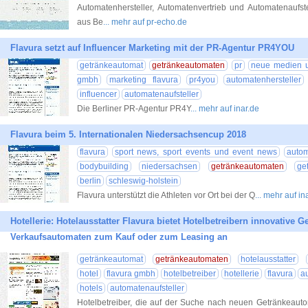
Automatenhersteller, Automatenvertrieb und Automatenaufst
aus Be
... mehr auf pr-echo.de
Flavura setzt auf Influencer Marketing mit der PR-Agentur PR4YOU
getränkeautomat
getränkeautomaten
pr
neue medien 
gmbh
marketing flavura
pr4you
automatenhersteller
influencer
automatenaufsteller
Die Berliner PR-Agentur PR4Y
... mehr auf inar.de
Flavura beim 5. Internationalen Niedersachsencup 2018
flavura
sport news, sport events und event news
autom
bodybuilding
niedersachsen
getränkeautomaten
ge
berlin
schleswig-holstein
Flavura unterstützt die Athleten vor Ort bei der Q
... mehr auf in
Hotellerie: Hotelausstatter Flavura bietet Hotelbetreibern innovative
Verkaufsautomaten zum Kauf oder zum Leasing an
getränkeautomat
getränkeautomaten
hotelausstatter
hotel
flavura gmbh
hotelbetreiber
hotellerie
flavura
a
hotels
automatenaufsteller
Hotelbetreiber, die auf der Suche nach neuen Getränkeauto