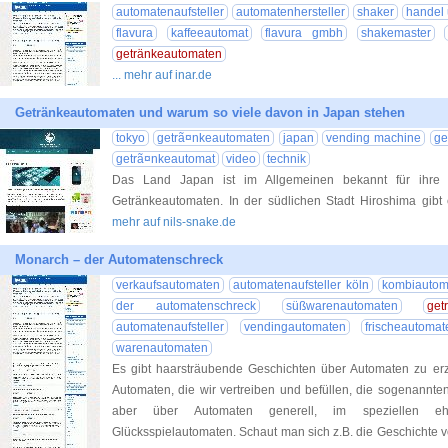
automatenaufsteller
automatenhersteller
shaker
handel 
flavura
kaffeeautomat
flavura gmbh
shakemaster
getränkeautomaten
... mehr auf inar.de
Getränkeautomaten und warum so viele davon in Japan stehen
tokyo
getrã¤nkeautomaten
japan
vending machine
ge
getrã¤nkeautomat
video
technik
Das Land Japan ist im Allgemeinen bekannt für ihre g
Getränkeautomaten. In der südlichen Stadt Hiroshima gibt 
mehr auf nils-snake.de
Monarch – der Automatenschreck
verkaufsautomaten
automatenaufsteller köln
kombiautom
der automatenschreck
süßwarenautomaten
get
automatenaufsteller
vendingautomaten
frischeautomat
warenautomaten
Es gibt haarsträubende Geschichten über Automaten zu erzä
Automaten, die wir vertreiben und befüllen, die sogenannte
aber über Automaten generell, im speziellen eh
Glücksspielautomaten. Schaut man sich z.B. die Geschichte 