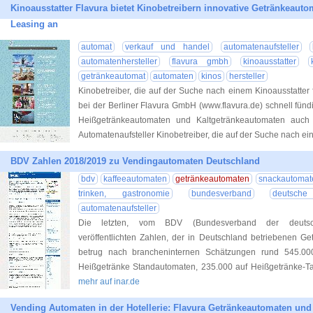
Kinoausstatter Flavura bietet Kinobetreibern innovative Getränkeau
Leasing an
automat
verkauf und handel
automatenaufsteller
automatenhersteller
flavura gmbh
kinoausstatter
getränkeautomat
automaten
kinos
hersteller
Kinobetreiber, die auf der Suche nach einem Kinoausstatter
bei der Berliner Flavura GmbH (www.flavura.de) schnell fünd
Heißgetränkeautomaten und Kaltgetränkeautomaten auch 
Automatenaufsteller Kinobetreiber, die auf der Suche nach e
BDV Zahlen 2018/2019 zu Vendingautomaten Deutschland
bdv
kaffeeautomaten
getränkeautomaten
snackautomat
trinken, gastronomie
bundesverband
deutsche
automatenaufsteller
Die letzten, vom BDV (Bundesverband der deutsche
veröffentlichten Zahlen, der in Deutschland betriebenen G
betrug nach brancheninternen Schätzungen rund 545.000
Heißgetränke Standautomaten, 235.000 auf Heißgetränke-Ta
mehr auf inar.de
Vending Automaten in der Hotellerie: Flavura Getränkeautomaten un