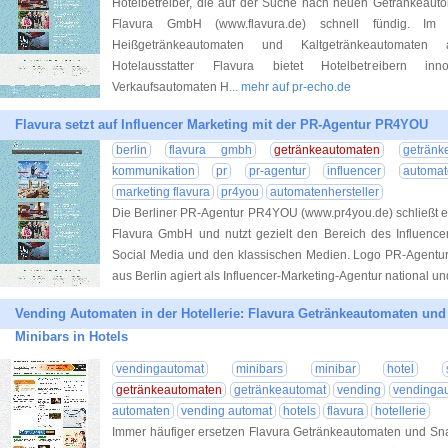
Hotelbetreiber, die auf der Suche nach neuen Getränkeauto
Flavura GmbH (www.flavura.de) schnell fündig. Im
Heißgetränkeautomaten und Kaltgetränkeautomaten 
Hotelausstatter Flavura bietet Hotelbetreibern in
Verkaufsautomaten H
... mehr auf pr-echo.de
Flavura setzt auf Influencer Marketing mit der PR-Agentur PR4YOU
berlin
flavura gmbh
getränkeautomaten
getränk
kommunikation
pr
pr-agentur
influencer
automat
marketing flavura
pr4you
automatenhersteller
Die Berliner PR-Agentur PR4YOU (www.pr4you.de) schließt er
Flavura GmbH und nutzt gezielt den Bereich des Influencer
Social Media und den klassischen Medien. Logo PR-Agen
aus Berlin agiert als Influencer-Marketing-Agentur national un
Vending Automaten in der Hotellerie: Flavura Getränkeautomaten un
Minibars in Hotels
vendingautomat
minibars
minibar
hotel
getränkeautomaten
getränkeautomat
vending
vendinga
automaten
vending automat
hotels
flavura
hotellerie
Immer häufiger ersetzen Flavura Getränkeautomaten und Sna