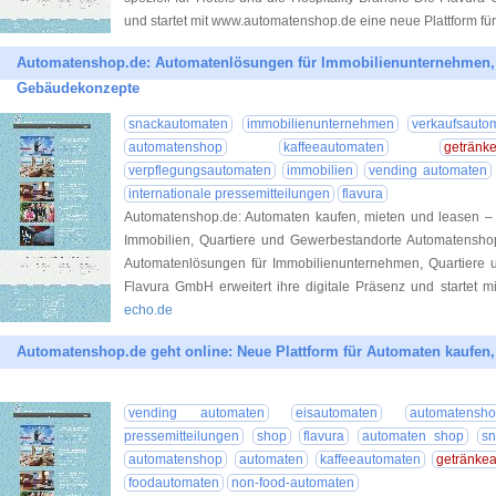
und startet mit www.automatenshop.de eine neue Plattform für
Automatenshop.de: Automatenlösungen für Immobilienunternehmen,
Gebäudekonzepte
snackautomaten
immobilienunternehmen
verkaufsauto
automatenshop
kaffeeautomaten
getränk
verpflegungsautomaten
immobilien
vending automaten
internationale pressemitteilungen
flavura
Automatenshop.de: Automaten kaufen, mieten und leasen – 
Immobilien, Quartiere und Gewerbestandorte Automatenshop.
Automatenlösungen für Immobilienunternehmen, Quartier
Flavura GmbH erweitert ihre digitale Präsenz und startet 
echo.de
Automatenshop.de geht online: Neue Plattform für Automaten kaufen,
vending automaten
eisautomaten
automatensho
pressemitteilungen
shop
flavura
automaten shop
sn
automatenshop
automaten
kaffeeautomaten
getränke
foodautomaten
non-food-automaten