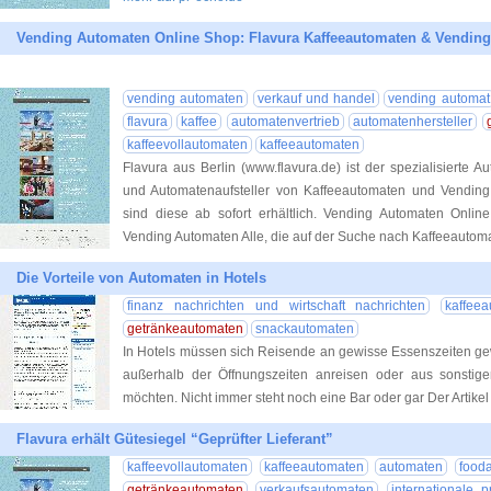
Vending Automaten Online Shop: Flavura Kaffeeautomaten & Vendin
vending automaten
verkauf und handel
vending automat
flavura
kaffee
automatenvertrieb
automatenhersteller
kaffeevollautomaten
kaffeeautomaten
Flavura aus Berlin (www.flavura.de) ist der spezialisierte A
und Automatenaufsteller von Kaffeeautomaten und Vendin
sind diese ab sofort erhältlich. Vending Automaten Onli
Vending Automaten Alle, die auf der Suche nach Kaffeeautom
Die Vorteile von Automaten in Hotels
finanz nachrichten und wirtschaft nachrichten
kaffee
getränkeautomaten
snackautomaten
In Hotels müssen sich Reisende an gewisse Essenszeiten gew
außerhalb der Öffnungszeiten anreisen oder aus sonsti
möchten. Nicht immer steht noch eine Bar oder gar Der Artikel 
Flavura erhält Gütesiegel “Geprüfter Lieferant”
kaffeevollautomaten
kaffeeautomaten
automaten
food
getränkeautomaten
verkaufsautomaten
internationale p