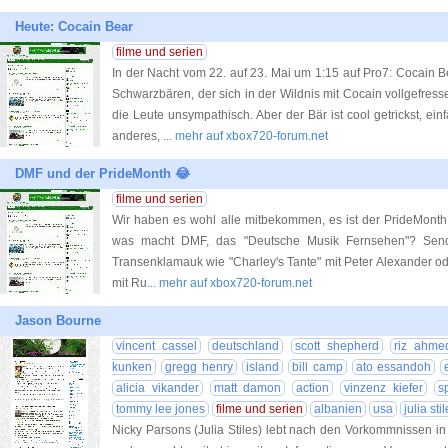
Heute: Cocain Bear
filme und serien
In der Nacht vom 22. auf 23. Mai um 1:15 auf Pro7: Cocain Be
Schwarzbären, der sich in der Wildnis mit Cocain vollgefress
die Leute unsympathisch. Aber der Bär ist cool getrickst, ei
anderes,
... mehr auf xbox720-forum.net
DMF und der PrideMonth 😂
filme und serien
Wir haben es wohl alle mitbekommen, es ist der PrideMonth,
was macht DMF, das "Deutsche Musik Fernsehen"? Send
Transenklamauk wie "Charley's Tante" mit Peter Alexander o
mit Ru
... mehr auf xbox720-forum.net
Jason Bourne
vincent cassel
deutschland
scott shepherd
riz ahme
kunken
gregg henry
island
bill camp
ato essandoh
alicia vikander
matt damon
action
vinzenz kiefer
sp
tommy lee jones
filme und serien
albanien
usa
julia sti
Nicky Parsons (Julia Stiles) lebt nach den Vorkommnissen i