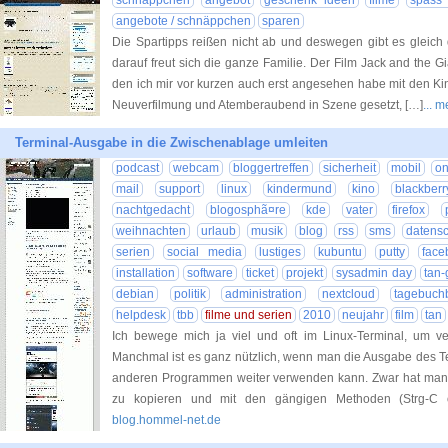
schnäppchen
angebot
geschenk ideen
filme
spass 
angebote / schnäppchen
sparen
Die Spartipps reißen nicht ab und deswegen gibt es gleich
darauf freut sich die ganze Familie. Der Film Jack and the Gia
den ich mir vor kurzen auch erst angesehen habe mit den Ki
Neuverfilmung und Atemberaubend in Szene gesetzt, […]
... 
Terminal-Ausgabe in die Zwischenablage umleiten
podcast
webcam
bloggertreffen
sicherheit
mobil
on
mail
support
linux
kindermund
kino
blackberr
nachtgedacht
blogosphã¤re
kde
vater
firefox
weihnachten
urlaub
musik
blog
rss
sms
datens
serien
social media
lustiges
kubuntu
putty
face
installation
software
ticket
projekt
sysadmin day
tan-
debian
politik
administration
nextcloud
tagebuch
helpdesk
tbb
filme und serien
2010
neujahr
film
tan
Ich bewege mich ja viel und oft im Linux-Terminal, um v
Manchmal ist es ganz nützlich, wenn man die Ausgabe des T
anderen Programmen weiter verwenden kann. Zwar hat man 
zu kopieren und mit den gängigen Methoden (Strg-C
blog.hommel-net.de