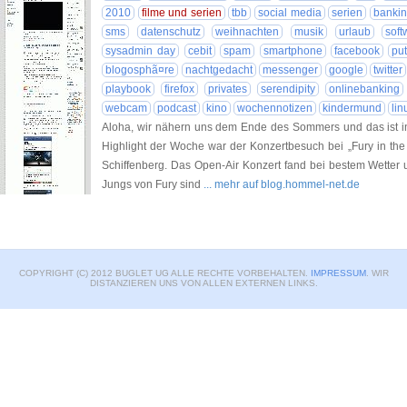
2010
filme und serien
tbb
social media
serien
banki
sms
datenschutz
weihnachten
musik
urlaub
soft
sysadmin day
cebit
spam
smartphone
facebook
put
blogosphã¤re
nachtgedacht
messenger
google
twitter
playbook
firefox
privates
serendipity
onlinebanking
webcam
podcast
kino
wochennotizen
kindermund
lin
Aloha, wir nähern uns dem Ende des Sommers und das ist in
Highlight der Woche war der Konzertbesuch bei „Fury in th
Schiffenberg. Das Open-Air Konzert fand bei bestem Wetter 
Jungs von Fury sind
... mehr auf blog.hommel-net.de
COPYRIGHT (C) 2012 BUGLET UG ALLE RECHTE VORBEHALTEN.
IMPRESSUM
. WIR
DISTANZIEREN UNS VON ALLEN EXTERNEN LINKS.