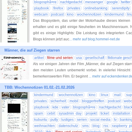
blogosphã¤re
nachtgedacht
messenger
google
twitter
playbook
firefox
privates
onlinebanking
serendipity
webcam
podcast
kino
wochennotizen
kindermund
lin
Das Blogsystem, das unter der Motorhaube dieses kleinen L
erhalten und es gibt einige Neuheiten im Maschinenraum. N
gibt es einige Highlights: Die Leistung des integrierten C
Blogs können jetzt auc
... mehr auf blog.hommel-net.de
Männer, die auf Ziegen starren
artikel
filme und serien
usa
gesellschaft
fiktionale gesc
Als vor einigen Jahren der Film „Männer, die auf Ziegen starr
den meisten Leuten unbemerkt vorbei. In vielerlei Hinsicht
bemerkenswerten Film. Er beginnt
... mehr auf eckendenker.d
TBB: Wochennotizen 01.02.-21.02.2026
kindermund
wochennotizen
kino
linux
mail
sup
privates
sicherheit
mobil
bloggertreffen
podcast
web
playbook
kde
vater
blogosphã¤re
nachtgedacht
blac
spam
cebit
sysadmin day
projekt
ticket
installation
kubuntu
putty
lustiges
serien
social media
tv
bankin
weihnachten
datenschutz
sms
blog
rss
raspberry pi