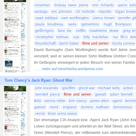
cressman
lindsay owen pierre
erin richards
aaron ash
saranga
eric johnson
chi mcbride
reporter
logan brown
saad siddiqui
sam worthington
clancy brown
jennifer g
paula boudreau
serie
geheimnis
hugh thompson
gefã¤ngnis
fane tse
netflix
madeleine stowe
greg br
christopher redman
usa
billy maclellan
nur fã¼r dei
freundschaft
darrin baker
filme und serien
nicola correi
David Burroughs (Sam Worthington) wurde fünf Jahre zuvo
verurteilt, weil er seinen kleinen Sohn Matthew (Ashton Cre
Im Gefängnis verweigert er jeden Besuch von seiner Familie u
…
... mehr auf minorherba.wordpress.com
Tom Clancy’s Jack Ryan: Ghost War
john krasinski
spielfilm
ghost war
michael kelly
action
wendell pierce
filme und serien
gewalt
adam bernett
feild
sienna miller
tom clancy
james allen
agent
terrori
gabriel
mord
england
dominic mafham
terrorismus
verrat
kiran sonia sawar
Der ehemalige CIA-Analyst bzw. -Agent Jack Ryan (John Krasin
Leben zurückgezogen und arbeitet an der Wall Street, als ihn
Greer (Wendell Pierce), der mittlerweile zum stellvertretend