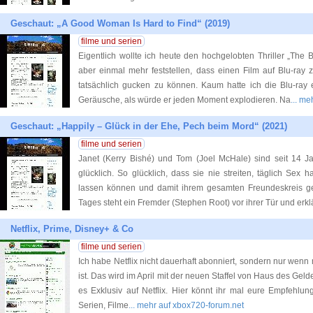
Geschaut: „A Good Woman Is Hard to Find“ (2019)
filme und serien
Eigentlich wollte ich heute den hochgelobten Thriller „The
aber einmal mehr feststellen, dass einen Film auf Blu-ray 
tatsächlich gucken zu können. Kaum hatte ich die Blu-ray
Geräusche, als würde er jeden Moment explodieren. Na
... me
Geschaut: „Happily – Glück in der Ehe, Pech beim Mord“ (2021)
filme und serien
Janet (Kerry Bishé) und Tom (Joel McHale) sind seit 14 J
glücklich. So glücklich, dass sie nie streiten, täglich Se
lassen können und damit ihrem gesamten Freundeskreis ge
Tages steht ein Fremder (Stephen Root) vor ihrer Tür und erkl
Netflix, Prime, Disney+ & Co
filme und serien
Ich habe Netflix nicht dauerhaft abonniert, sondern nur wenn
ist. Das wird im April mit der neuen Staffel von Haus des Gelde
es Exklusiv auf Netflix. Hier könnt ihr mal eure Empfehlun
Serien, Filme
... mehr auf xbox720-forum.net