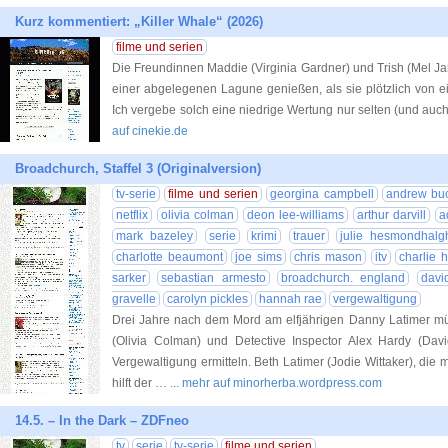
Kurz kommentiert: „Killer Whale“ (2026)
filme und serien
Die Freundinnen Maddie (Virginia Gardner) und Trish (Mel Ja
einer abgelegenen Lagune genießen, als sie plötzlich von ei
Ich vergebe solch eine niedrige Wertung nur selten (und auch
auf cinekie.de
Broadchurch, Staffel 3 (Originalversion)
tv-serie
filme und serien
georgina campbell
andrew bu
netflix
olivia colman
deon lee-williams
arthur darvill
a
mark bazeley
serie
krimi
trauer
julie hesmondhalg
charlotte beaumont
joe sims
chris mason
itv
charlie 
sarker
sebastian armesto
broadchurch. england
davi
gravelle
carolyn pickles
hannah rae
vergewaltigung
Drei Jahre nach dem Mord am elfjährigen Danny Latimer müs
(Olivia Colman) und Detective Inspector Alex Hardy (Dav
Vergewaltigung ermitteln. Beth Latimer (Jodie Wittaker), die mi
hilft der …
... mehr auf minorherba.wordpress.com
14.5. – In the Dark – ZDFneo
tv
serie
tv-serie
filme und serien