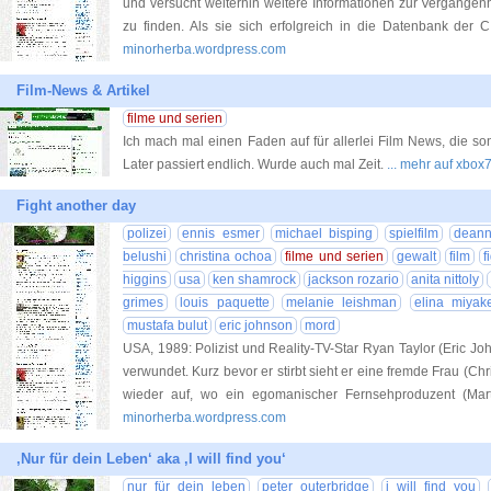
und versucht weiterhin weitere Informationen zur Vergange
zu finden. Als sie sich erfolgreich in die Datenbank der 
minorherba.wordpress.com
Film-News & Artikel
filme und serien
Ich mach mal einen Faden auf für allerlei Film News, die s
Later passiert endlich. Wurde auch mal Zeit.
... mehr auf xbox
Fight another day
polizei
ennis esmer
michael bisping
spielfilm
deann
belushi
christina ochoa
filme und serien
gewalt
film
f
higgins
usa
ken shamrock
jackson rozario
anita nittoly
grimes
louis paquette
melanie leishman
elina miyak
mustafa bulut
eric johnson
mord
USA, 1989: Polizist und Reality-TV-Star Ryan Taylor (Eric Jo
verwundet. Kurz bevor er stirbt sieht er eine fremde Frau (Ch
wieder auf, wo ein egomanischer Fernsehproduzent (Mar
minorherba.wordpress.com
‚Nur für dein Leben‘ aka ‚I will find you‘
nur für dein leben
peter outerbridge
i will find you