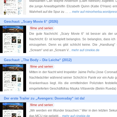
Mandanten Carl Wayne Anderson (Liam Neeson) zugeteilt. D
die junge Anwaltsgehilfin Elizabeth Quinn (Katie O’Hare) erm
Wahrheit auf die Spur zu …
... mehr auf minorherba.wordpres
Geschaut: „Scary Movie 6“ (2026)
filme und serien
Die gute Nachricht: „Scary Movie 6“ ist besser als der un
Nachricht: Er ist komplett belanglos. So belanglos, dass ich 
einzugehen. Denn es gibt schlicht keine. Die „Handlung“ 
„Scream“ und an „Scream V
... mehr auf cinekie.de
Geschaut: „The Body – Die Leiche“ (2012)
filme und serien
Mitten in der Nacht wird Inspektor Jaime Peña (Jose Coronado
Nachtwächter während seiner Schicht in Panik vor ein Auto ge
Krankenhaus liegt. Als die ermittelnden Polizisten festste
eingelieferten Geschäftsfrau Mayka Villaverde (Belén Rueda) 
Der erste Trailer zu „Avengers: Doomsday“ ist da!
filme und serien
„Wir werden ein Wunder brauchen.“ Wer in den letzten Sek
das MCU nie geliebt.
... mehr auf cinekie.de