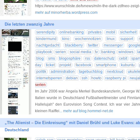
https://www.wunschliste.de/tvnews/m/in-the-dark-zdfneo-zeig
mehr auf minorherba.wordpress.com
Die letzten zwanzig Jahre
serendipity
onlinebanking
privates
mobil
sicherheit
kindermund
kino
wochennotizen
linux
support
nachtgedacht
blackberry
twitter
messenger
googl
playbook
serien
social media
tv
banking
windows
l
blog
sms
blogosphäre
rss
datenschutz
cebit
spa
day
ticket
projekt
facebook
smartphone
kubuntu
politik
administration
tagebuchblog
nextcloud
ukulel
internetsperren
debian
ssh
howto
raspberry pi
neuja
serien
Im Jahr 2006 war Angela Merkel Bundeskanzlerin, George W.
Italien wurde in Deutschland Fußballweltmeister und Finnl
Hallelujah" den Eurovision Song Contest. Ich war vier Jahre 
kleinen Raiffei
... mehr auf blog.hommel-net.de
„The Alienist – Die Einkreisung“ mit Daniel Brühl und Luke Evans: ab h
Deutschland