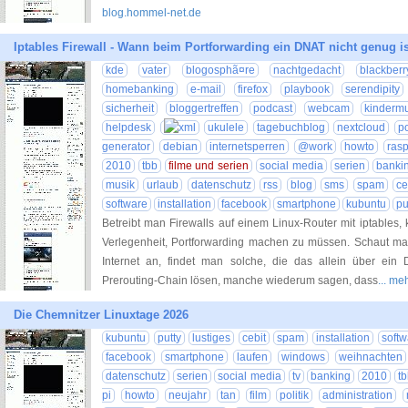
blog.hommel-net.de
Iptables Firewall - Wann beim Portforwarding ein DNAT nicht genug is
kde
vater
blogosphã¤re
nachtgedacht
blackberr
homebanking
e-mail
firefox
playbook
serendipity
sicherheit
bloggertreffen
podcast
webcam
kinderm
helpdesk
ukulele
tagebuchblog
nextcloud
po
generator
debian
internetsperren
@work
howto
rasp
2010
tbb
filme und serien
social media
serien
banki
musik
urlaub
datenschutz
rss
blog
sms
spam
ce
software
installation
facebook
smartphone
kubuntu
pu
Betreibt man Firewalls auf einem Linux-Router mit iptables,
Verlegenheit, Portforwarding machen zu müssen. Schaut ma
Internet an, findet man solche, die das allein über ein 
Prerouting-Chain lösen, manche wiederum sagen, dass
... m
Die Chemnitzer Linuxtage 2026
kubuntu
putty
lustiges
cebit
spam
installation
softw
facebook
smartphone
laufen
windows
weihnachten
datenschutz
serien
social media
tv
banking
2010
t
pi
howto
neujahr
tan
film
politik
administration