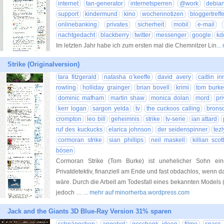
internet
tan-generator
internetsperren
@work
debia
support
kindermund
kino
wochennotizen
bloggertreff
onlinebanking
privates
sicherheit
mobil
e-mail
nachtgedacht
blackberry
twitter
messenger
google
kd
Im letzten Jahr habe ich zum ersten mal die Chemnitzer Lin
..
Strike (Originalversion)
tara fitzgerald
natasha o’keeffe
david avery
caitlin 
rowling
holliday grainger
brian bovell
krimi
tom burke
dominic mafham
martin shaw
monica dolan
mord
pri
kerr logan
sargon yelda
tv
the cuckoos calling
brons
crompton
leo bill
geheimnis
strike
tv-serie
ian attard
ruf des kuckucks
elarica johnson
der seidenspinner
tez
cormoran strike
sian phillips
neil maskell
killian scot
bösen
Cormoran Strike (Tom Burke) ist unehelicher Sohn eine
Privatdetektiv, finanziell am Ende und fast obdachlos, wenn d
wäre. Durch die Arbeit am Todesfall eines bekannten Models
jedoch …
... mehr auf minorherba.wordpress.com
Jack and the Giants 3D Blue-Ray Version 31% sparen