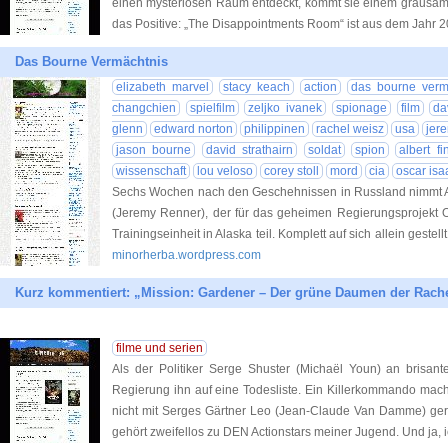
einen mysteriösen Raum entdeckt, kommt sie einem grausam
das Positive: „The Disappointments Room“ ist aus dem Jahr 
Das Bourne Vermächtnis
elizabeth marvel
stacy keach
action
das bourne verm
changchien
spielfilm
zeljko ivanek
spionage
film
da
glenn
edward norton
philippinen
rachel weisz
usa
jer
jason bourne
david strathairn
soldat
spion
albert fi
wissenschaft
lou veloso
corey stoll
mord
cia
oscar isa
Sechs Wochen nach den Geschehnissen in Russland nimmt 
(Jeremy Renner), der für das geheimen Regierungsprojekt O
Trainingseinheit in Alaska teil. Komplett auf sich allein gestel
minorherba.wordpress.com
Kurz kommentiert: „Mission: Gardener – Der grüne Daumen der Rache
filme und serien
Als der Politiker Serge Shuster (Michaël Youn) an brisante
Regierung ihn auf eine Todesliste. Ein Killerkommando macht 
nicht mit Serges Gärtner Leo (Jean-Claude Van Damme) 
gehört zweifellos zu DEN Actionstars meiner Jugend. Und ja, 