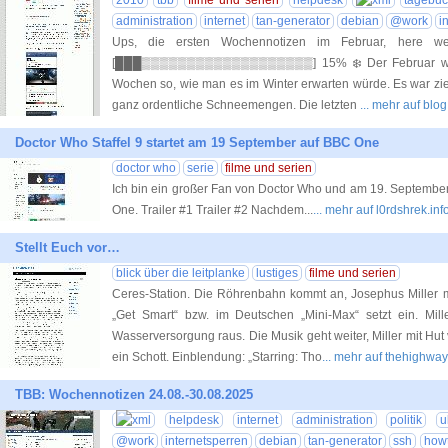
2010
tbb
filme und serien
helpdesk
tagebuc
administration
internet
tan-generator
debian
@work
i
Ups, die ersten Wochennotizen im Februar, here we 
[███▒▒▒▒▒▒▒▒▒▒▒▒▒▒▒▒▒▒▒] 15% ❄️ Der Februar war 
Wochen so, wie man es im Winter erwarten würde. Es war zieml
ganz ordentliche Schneemengen. Die letzten
... mehr auf bl
Doctor Who Staffel 9 startet am 19 September auf BBC One
doctor who
serie
filme und serien
Ich bin ein großer Fan von Doctor Who und am 19. September s
One. Trailer #1 Trailer #2 Nachdem...
... mehr auf l0rdshrek.inf
Stellt Euch vor…
blick über die leitplanke
lustiges
filme und serien
Ceres-Station. Die Röhrenbahn kommt an, Josephus Miller mi
„Get Smart“ bzw. im Deutschen „Mini-Max“ setzt ein. Mil
Wasserversorgung raus. Die Musik geht weiter, Miller mit Hu
ein Schott. Einblendung: „Starring: Tho
... mehr auf thehighwa
TBB: Wochennotizen 24.08.-30.08.2025
helpdesk
internet
administration
politik
u
@work
internetsperren
debian
tan-generator
ssh
how