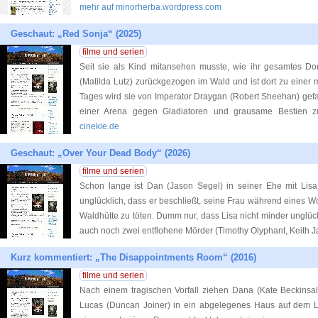
mehr auf minorherba.wordpress.com
Geschaut: „Red Sonja“ (2025)
filme und serien
Seit sie als Kind mitansehen musste, wie ihr gesamtes Dor
(Matilda Lutz) zurückgezogen im Wald und ist dort zu einer m
Tages wird sie von Imperator Draygan (Robert Sheehan) g
einer Arena gegen Gladiatoren und grausame Bestien 
cinekie.de
Geschaut: „Over Your Dead Body“ (2026)
filme und serien
Schon lange ist Dan (Jason Segel) in seiner Ehe mit Lis
unglücklich, dass er beschließt, seine Frau während eines 
Waldhütte zu töten. Dumm nur, dass Lisa nicht minder unglück
auch noch zwei entflohene Mörder (Timothy Olyphant, Keith J
Kurz kommentiert: „The Disappointments Room“ (2016)
filme und serien
Nach einem tragischen Vorfall ziehen Dana (Kate Beckinsal
Lucas (Duncan Joiner) in ein abgelegenes Haus auf dem