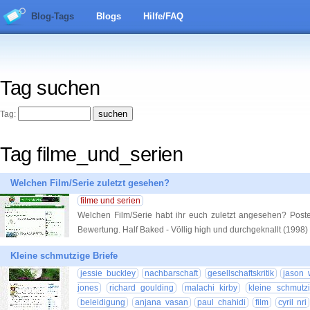
Blog-Tags
Blogs
Hilfe/FAQ
Tag suchen
Tag:
Tag filme_und_serien
Welchen Film/Serie zuletzt gesehen?
filme und serien
Welchen Film/Serie habt ihr euch zuletzt angesehen? Post
Bewertung. Half Baked - Völlig high und durchgeknallt (1998)
Kleine schmutzige Briefe
jessie buckley
nachbarschaft
gesellschaftskritik
jason 
jones
richard goulding
malachi kirby
kleine schmutzi
beleidigung
anjana vasan
paul chahidi
film
cyril nri