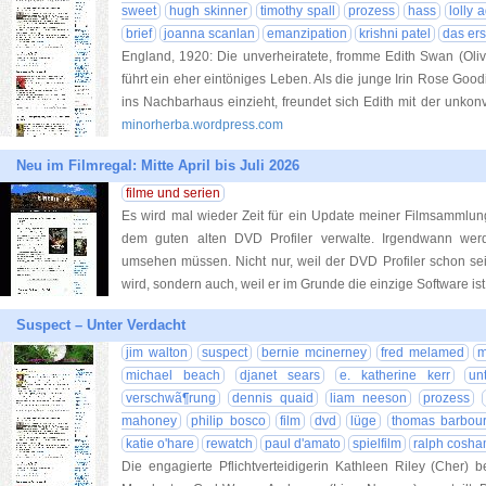
sweet
hugh skinner
timothy spall
prozess
hass
lolly 
brief
joanna scanlan
emanzipation
krishni patel
das ers
England, 1920: Die unverheiratete, fromme Edith Swan (Oliv
führt ein eher eintöniges Leben. Als die junge Irin Rose Goodi
ins Nachbarhaus einzieht, freundet sich Edith mit der unko
minorherba.wordpress.com
Neu im Filmregal: Mitte April bis Juli 2026
filme und serien
Es wird mal wieder Zeit für ein Update meiner Filmsammlun
dem guten alten DVD Profiler verwalte. Irgendwann wer
umsehen müssen. Nicht nur, weil der DVD Profiler schon sei
wird, sondern auch, weil er im Grunde die einzige Software ist
Suspect – Unter Verdacht
jim walton
suspect
bernie mcinerney
fred melamed
m
michael beach
djanet sears
e. katherine kerr
un
verschwã¶rung
dennis quaid
liam neeson
prozess
mahoney
philip bosco
film
dvd
lüge
thomas barbou
katie o'hare
rewatch
paul d'amato
spielfilm
ralph cosh
Die engagierte Pflichtverteidigerin Kathleen Riley (Cher) 