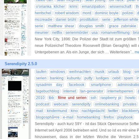
caleb carr
sean mcginley
sean young
bill heck
peter 
o'orianka kilcher
krimi
emanzipation
wissenschaft
t
hentschel
robert wisdom
mord
dominic boyle
polizei
d
mccreadie
daniel brühl
prostitution
serie
jefferson white
serie
matthew shear
douglas smith
grace zabriskie
meunier
netflix
serienmörder
usa
romanverfilmung
bri
New York City, 1896: Die Polizei der Stadt ist zum größten Te
neue Polizeichef Theodore Roosevelt (Brian Geraghty) will 
Untergebenen an. Als ein Junge, der sich … Weiterlesen ͛
... 
Serendipity 2.5.0
laufen
windows
weihnachten
musik
urlaub
blog
sm
serien
banking
kubuntu
putty
lustiges
cebit
spam
i
sysadmin day
facebook
smartphone
administrati
tagebuchblog
internet
tan-generator
internetsperren
2010
tbb
filme und serien
ssh
raspberry pi
howto
podcast
webcam
serendipity
onlinebanking
privates
mail
kindermund
kino
nachtgedacht
twitter
blackberr
blogosphã¤re
e-mail
homebanking
firefox
playbook
Serendipity - auch kurz S9Y - ist das Stück Opensource Softwa
Internet seit April 2006 betrieben wird. Und so ist es mir eine 
hinzuweisen, dass in der letzten Woche die Version 2.