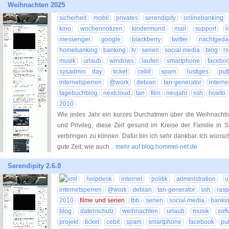
Weihnachten 2025
sicherheit
mobil
privates
serendipity
onlinebanking
kino
wochennotizen
kindermund
mail
support
l
messenger
google
blackberry
twitter
nachtgeda
homebanking
banking
tv
serien
social media
blog
rs
musik
urlaub
windows
laufen
smartphone
facebo
sysadmin day
ticket
cebit
spam
lustiges
put
internetsperren
@work
debian
tan-generator
interne
tagebuchblog
nextcloud
tan
film
neujahr
ssh
howto
2010
Wie jedes Jahr ein kurzes Durchatmen über die Weihnachtsf
und Privileg, diese Zeit gesund im Kreise der Familie in 
verbringen zu können. Dafür bin ich sehr dankbar. Ich wüns
gute Zeit, wie auch
... mehr auf blog.hommel-net.de
Serendipity 2.6.0
helpdesk
internet
politik
administration
u
internetsperren
@work
debian
tan-generator
ssh
rasp
2010
filme und serien
tbb
serien
social media
banki
blog
datenschutz
weihnachten
urlaub
musik
sof
projekt
ticket
cebit
spam
smartphone
facebook
put