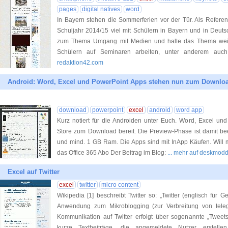
pages
digital natives
word
In Bayern stehen die Sommerferien vor der Tür. Als Referen
Schuljahr 2014/15 viel mit Schülern in Bayern und in Deuts
zum Thema Umgang mit Medien und halte das Thema weiterhi
Schülern auf Seminaren arbeiten, unter anderem auch
redaktion42.com
Android: Word, Excel und PowerPoint Apps stehen nun zum Downloa
download
powerpoint
excel
android
word app
Kurz notiert für die Androiden unter Euch. Word, Excel un
Store zum Download bereit. Die Preview-Phase ist damit bee
und mind. 1 GB Ram. Die Apps sind mit InApp Käufen. Will 
das Office 365 Abo Der Beitrag im Blog:
... mehr auf deskmodd
Excel auf Twitter
excel
twitter
micro content
Wikipedia [1] beschreibt Twitter so: „Twitter (englisch für Ge
Anwendung zum Mikroblogging (zur Verbreitung von teleg
Kommunikation auf Twitter erfolgt über sogenannte „Tweets“
kurze Textbeiträge, die angemeldete Nutzer erstel