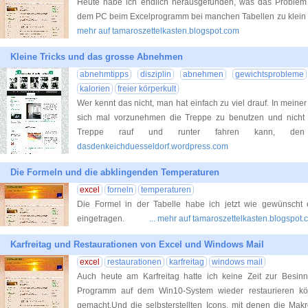
Heute habe ich endlich herausgefunden, was das Problem wa
dem PC beim Excelprogramm bei manchen Tabellen zu klein 
mehr auf tamaroszettelkasten.blogspot.com
Kleine Tricks und das grosse Abnehmen
abnehmtipps
disziplin
abnehmen
gewichtsprobleme
kalorien
freier körperkult
Wer kennt das nicht, man hat einfach zu viel drauf. In meiner 
sich mal vorzunehmen die Treppe zu benutzen und nicht d
Treppe rauf und runter fahren kann, 
dasdenkeichduesseldorf.wordpress.com
Die Formeln und die abklingenden Temperaturen
excel
forneln
temperaturen
Die Formel in der Tabelle habe ich jetzt wie gewünscht ed
eingetragen.
... mehr auf tamaroszettelkasten.blogspot
Karfreitag und Restaurationen von Excel und Windows Mail
excel
restaurationen
karfreitag
windows mail
Auch heute am Karfreitag hatte ich keine Zeit zur Besin
Programm auf dem Win10-System wieder restaurieren kön
gemacht.Und die selbsterstellten Icons, mit denen die Mak