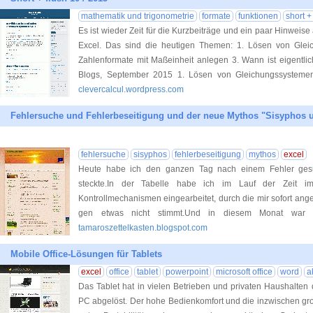
mathematik und trigonometrie
formate
funktionen
short +
Es ist wieder Zeit für die Kurzbeiträge und ein paar Hinwei
Excel. Das sind die heutigen Themen: 1. Lösen von Glei
Zahlenformate mit Maßeinheit anlegen 3. Wann ist eigentlic
Blogs, September 2015 1. Lösen von Gleichungssysteme
clevercalcul.wordpress.com
Fehlersuche und Fehlerbeseitigung und der neue Mythos "Sisyphos u
fehlersuche
sisyphos
fehlerbeseitigung
mythos
excel
Heute habe ich den ganzen Tag nach einem Fehler gesuc
steckte.In der Tabelle habe ich im Lauf der Zeit
Kontrollmechanismen eingearbeitet, durch die mir sofort ange
gen etwas nicht stimmt.Und in diesem Monat war 
tamaroszettelkasten.blogspot.com
Mobile Office-Lösungen für Tablets
excel
office
tablet
powerpoint
microsoft office
word
a
Das Tablet hat in vielen Betrieben und privaten Haushalte
PC abgelöst. Der hohe Bedienkomfort und die inzwischen gro