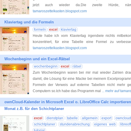
jetzt auch wieder da.Die zweite Hürde, nä
tamaroszettelkasten.blogspot.com
Klaviertag und die Formeln
formeln
excel
klaviertag
Heute habe ich vom Klaviertag irgendwie nichts mitbeko
konzentriert, für eine Tabelle eine Forme
tamaroszettelkasten.blogspot.com
Wochenbeginn und ein Excel-Rätsel
wochenbeginn
excel
rätsel
Zum Wochenbeginn waren bei mir mal wieder Zahlen dran.A
damit, die Lösung für eine Macke bei meinem Excel­pro­gramm
Formeln der Verweis auf externe Ta­bel­len nicht mehr g
Computern so.Ich habe das Programm mal
... mehr auf tamar
ownCloud-Kalender in Microsoft Excel o. LibreOffice Calc importieren
Monat z.B. für den Schichtplaner
excel
dienstplan
tabelle
allgemein
export
owncloud
schichtplaner
stundenabrechung
eigenes web
libreof
tutorial