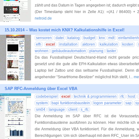
zählt und das Datum in Tagen angegeben ist; dadurch ergibt
(Der Timestamp steht hier in Zelle A1): =(A1 / 86400) +
netroid.de
15.10.2014 – Was kostet mich KNX? Kalkulationshilfe in Excel!
sensoren
datei
katalog
budget
knx
mdt
einfamilien
efh
excel
installation
aktoren
kalkulation
kosten
wohnen
gebäudeautomation
planung
taster
Da das Fussballspiel Deutschland-Irland nicht gerade pri
gesetzt und die gute alte EFH-Kalkulation etwas überarbeite
Laptop lief Zattoo und das seltsame Fussballspiel. Denn di
angehender “SmartHome-Besitzer” möglichst früh stellt, l
... m
SAP RFC-Anmeldung über Excel VBA
codebeispiel
excel
technik & programmieren
rfc
host
system
bapi funktionsbaustein
logon parameter
sap
s
sm04
language
client
s_rfc
Die Anmeldung im SAP über RFC ist die Voraussetz
Funktionsbausteine ausführen zu können. Hier möchte ich e
die Anmeldung über VBA funktioniert. Für die Anmeldung, w
Berechtigungen: Um sich überhaupt mit dem RFC_User im S