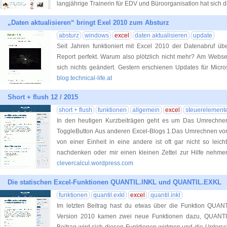
langjährige Trainerin für EDV und Büroorganisation hat sich 
„Daten aktualisieren“ bringt Exel 2010 zum Absturz
absturz
windows
excel
daten aktualisieren
update
Seit Jahren funktioniert mit Excel 2010 der Datenabruf ü
Report perfekt. Warum also plötzlich nicht mehr? Am Webse
sich nichts geändert. Gestern erschienen Updates für Micro
blog.technical-life.at
Short + flush 12 / 2015
short + flush
funktionen
allgemein
excel
steuerelement
In den heutigen Kurzbeiträgen geht es um Das Umrechne
ToggleButton Aus anderen Excel-Blogs 1.Das Umrechnen vo
von einer Einheit in eine andere ist oft gar nicht so leich
nachdenken oder mir einen kleinen Zettel zur Hilfe nehm
clevercalcul.wordpress.com
Die statischen Excel-Funktionen QUANTIL.INKL und QUANTIL.EXKL
funktionen
quantil.exkl
excel
quantil.inkl
Im letzten Beitrag hast du etwas über die Funktion QUANT
Version 2010 kamen zwei neue Funktionen dazu, QUANTI