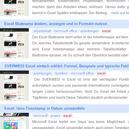
Monatswerten, Kostenstellen, Projektdaten, technischen
machen dann das Arbeiten etwas mühsam. Genau dafür gib
kannst in Excel Spalten einklappen. Der Beitrag
... mehr auf 
Excel Blattname ändern, anzeigen und in Formeln nutzen
arbeitsblatt
microsoft office
anleitungen
excel
Der Excel Blattname steht unten in der Arbeitsmappe auf dem 
Dir, welches Tabellenblatt Du gerade verwendest. In einfache
eine Excel Arbeitsmappe aber mehrere Tabellenblätter en
Blattname darüber, ob Du schnell den Überblick behältst oder 
SVERWEIS Excel einfach erklärt: Formel, Beispiele und typische Fehl
anleitungen
funktion
microsoft office
excel
Der SVERWEIS in Excel ist eine der wichtigsten Funkt
automatisch suchen und passende Informationen zurückgeben
langen Listen herauszusuchen, lässt Du Excel die Arbeit e
Tippfehler und macht Deine Tabellen deutlich professioneller.
Excel: Unix-Timestamp in Datum umwandeln
microsoft
praxis
excel
Microsoft Excel bietet von Haus aus keine Möglichkeit
umzuwandeln. Excel verwendet jedoch auch einen Timestamp