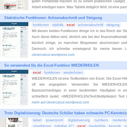
guten Portabilität machen es zu einem praktischen Gadget
Arbeit erledigen kann. Was Tablets lediglich fehlt, ist eine pa
Statistische Funktionen: Achsenabschnitt und Steigung
funktionen
statistik
excel
achsenabschnitt
steigung
Mit diesen beiden Funktionen dringe ich in das Reich der Sta
Auch diese Aktion wird, ähnlich wie bei den finanzmathemati
kürzlich einige, so manchen Blogviewer abschrecken un
Dennoch, ich schreibe vorwiegend für meine treuen 
clevercalcul.wordpress.com
So verwendest Du die Excel-Funktion WIEDERHOLEN
excel
funktionen
wiederholen
WIEDERHOLEN ist eine Textfunktion von Excel. Die Excel-Hilfe
oft wie angegeben. Verwenden Sie WIEDERHOLEN,
Basiszeichenfolge) in einer bestimmten Häufigkeit in e
schließlich lautet: =WIEDERHOLEN(Text;Multiplikator) Text 
mehr auf clevercalcul.wordpress.com
Trotz Digitalisierung: Deutsche Schüler haben schwache PC-Kenntnis
tablet
powerpoint
digitalisierung
numbers
medienk
smartphone
initiative d21
excel
masterfolie
keynote
s