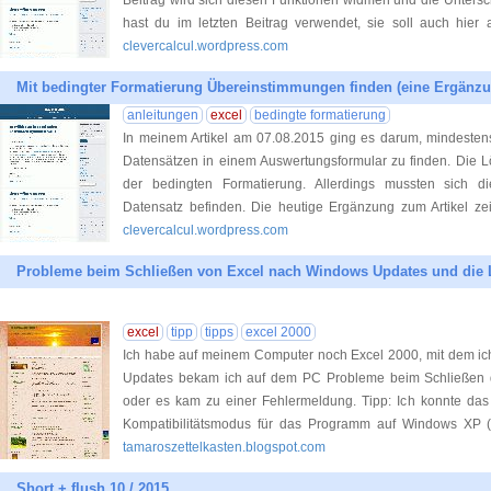
Beitrag wird sich diesen Funktionen widmen und die Untersc
hast du im letzten Beitrag verwendet, sie soll auch hier a
clevercalcul.wordpress.com
Mit bedingter Formatierung Übereinstimmungen finden (eine Ergänz
anleitungen
excel
bedingte formatierung
In meinem Artikel am 07.08.2015 ging es darum, mindestens
Datensätzen in einem Auswertungsformular zu finden. Die 
der bedingten Formatierung. Allerdings mussten sich 
Datensatz befinden. Die heutige Ergänzung zum Artikel zei
clevercalcul.wordpress.com
Probleme beim Schließen von Excel nach Windows Updates und die
excel
tipp
tipps
excel 2000
Ich habe auf meinem Computer noch Excel 2000, mit dem ich
Updates bekam ich auf dem PC Probleme beim Schließen d
oder es kam zu einer Fehlermeldung. Tipp: Ich konnte das
Kompatibilitätsmodus für das Pro­gramm auf Windows XP (
tamaroszettelkasten.blogspot.com
Short + flush 10 / 2015