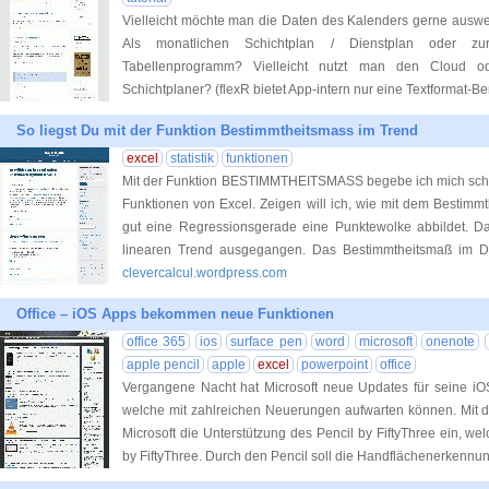
Vielleicht möchte man die Daten des Kalenders gerne auswer
Als monatlichen Schichtplan / Dienstplan oder z
Tabellenprogramm? Vielleicht nutzt man den Cloud o
Schichtplaner? (flexR bietet App-intern nur eine Textformat-B
So liegst Du mit der Funktion Bestimmtheitsmass im Trend
excel
statistik
funktionen
Mit der Funktion BESTIMMTHEITSMASS begebe ich mich schon 
Funktionen von Excel. Zeigen will ich, wie mit dem Bestimm
gut eine Regressionsgerade eine Punktewolke abbildet. D
linearen Trend ausgegangen. Das Bestimmtheitsmaß im 
clevercalcul.wordpress.com
Office – iOS Apps bekommen neue Funktionen
office 365
ios
surface pen
word
microsoft
onenote
apple pencil
apple
excel
powerpoint
office
Vergangene Nacht hat Microsoft neue Updates für seine iOS 
welche mit zahlreichen Neuerungen aufwarten können. Mit d
Microsoft die Unterstützung des Pencil by FiftyThree ein, w
by FiftyThree. Durch den Pencil soll die Handflächenerkennu