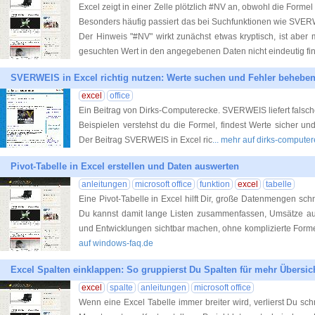
Excel zeigt in einer Zelle plötzlich #NV an, obwohl die Formel 
Besonders häufig passiert das bei Suchfunktionen wie S
Der Hinweis "#NV" wirkt zunächst etwas kryptisch, ist aber m
gesuchten Wert in den angegebenen Daten nicht eindeutig fi
SVERWEIS in Excel richtig nutzen: Werte suchen und Fehler behebe
excel
office
Ein Beitrag von Dirks-Computerecke. SVERWEIS liefert falsch
Beispielen verstehst du die Formel, findest Werte sicher un
Der Beitrag SVERWEIS in Excel ric
... mehr auf dirks-compute
Pivot-Tabelle in Excel erstellen und Daten auswerten
anleitungen
microsoft office
funktion
excel
tabelle
Eine Pivot-Tabelle in Excel hilft Dir, große Datenmengen sch
Du kannst damit lange Listen zusammenfassen, Umsätze ausw
und Entwicklungen sichtbar machen, ohne komplizierte Forme
auf windows-faq.de
Excel Spalten einklappen: So gruppierst Du Spalten für mehr Übersic
excel
spalte
anleitungen
microsoft office
Wenn eine Excel Tabelle immer breiter wird, verlierst Du sch