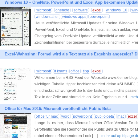
Windows 10 – OneNote, PowerPoint und Excel App bekommen Updat
microsoft
onenote
software
excel
windows 10
win
windows älter
windows apps
powerpoint
Heute veröffentlichte Microsoft Updates für seine Windows 1
PowerPoint, Excel und OneNote. Bis jetzt ist noch unklar, w
Changelog vom OneNote Update veröffentlicht wurde. Und die
Zeichenfunktionen bei gesperrtem Surface, einschließlich Frei
Excel-Wahnsinn: Formel wird als Text statt als Ergebnis angezeigt? 
microsoft
it krams
office
tipp
excel
Willkommen beim RSS-Feed der Webseite www.kleiner-blog.de
wichtigen Tabelle, tippst hochkonzentriert deine =SUMME(
ein, drückst schwungvoll die Enter-Taste und… nichts passiert
Text in der Zelle und starrt dich an. Kein Ergebnis, nur d
... me
Office für Mac 2016: Microsoft veröffentlicht Public-Beta
office für mac
word
powerpoint
public-beta
mac
excel
Lange ist es her, dass Microsoft seiner Office-Version für
veröffentlichten die Redmonder die Public Beta zu Office fo
dabei einen erfrischenderen Look […]
... mehr auf apfelpage.d