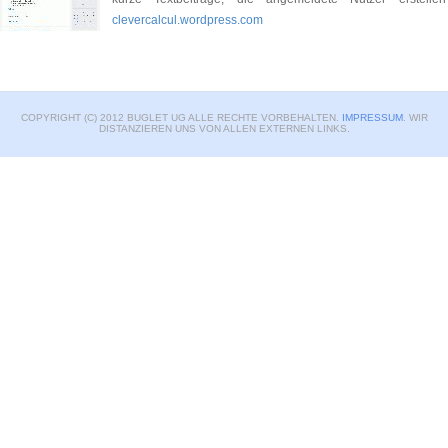
clevercalcul.wordpress.com
COPYRIGHT (C) 2012 BUGLET UG ALLE RECHTE VORBEHALTEN.
IMPRESSUM
. WIR
DISTANZIEREN UNS VON ALLEN EXTERNEN LINKS.