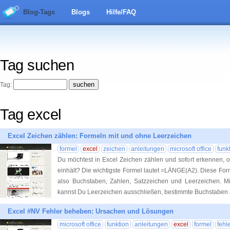
Blog-Tags
Blogs
Hilfe/FAQ
Tag suchen
Tag:
Tag excel
Excel Zeichen zählen: Formeln mit und ohne Leerzeichen
formel
excel
zeichen
anleitungen
microsoft office
funk
Du möchtest in Excel Zeichen zählen und sofort erkennen, 
einhält? Die wichtigste Formel lautet =LÄNGE(A2). Diese Forme
also Buchstaben, Zahlen, Satzzeichen und Leerzeichen. M
kannst Du Leerzeichen ausschließen, bestimmte Buchstaben 
Excel #NV Fehler beheben: Ursachen und Lösungen
microsoft office
funktion
anleitungen
excel
formel
fehl