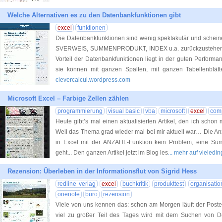
Welche Alternativen es zu den Datenbankfunktionen gibt
excel
funktionen
Die Datenbankfunktionen sind wenig spektakulär und scheine
SVERWEIS, SUMMENPRODUKT, INDEX u.a. zurückzustehen. 
Vorteil der Datenbankfunktionen liegt in der guten Performa
sie können mit ganzen Spalten, mit ganzen Tabellenblä
clevercalcul.wordpress.com
Microsoft Excel – Farbige Zellen zählen
programmierung
visual basic
vba
microsoft
excel
com
Heute gibt’s mal einen aktualisierten Artikel, den ich schon
Weil das Thema grad wieder mal bei mir aktuell war… Die Anza
in Excel mit der ANZAHL-Funktion kein Problem, eine Su
geht... Den ganzen Artikel jetzt im Blog les
... mehr auf vieledi
Rezension: Überleben in der Informationsflut von Sigrid Hess
redline verlag
excel
buchkritik
produkttest
organisatio
onenote
büro
rezension
Viele von uns kennen das: schon am Morgen läuft der Poste
viel zu großer Teil des Tages wird mit dem Suchen von D