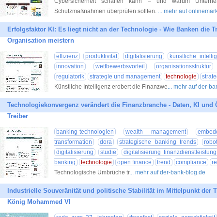
Cybersicherheit schaffen kann – und warum Unterne
Schutzmaßnahmen überprüfen sollten.
... mehr auf onlinemar
Erfolgsfaktor KI: Es liegt nicht an der Technologie - Wie Banken die 
Organisation meistern
effizienz
produktivität
digitalisierung
künstliche intelli
innovation
wettbewerbsvorteil
organisationsstruktur
regulatorik
strategie und management
technologie
strat
Künstliche Intelligenz erobert die Finanzwe
... mehr auf der-b
Technologiekonvergenz verändert die Finanzbranche - Daten, KI und 
Treiber
banking-technologien
wealth management
embed
transformation
dora
strategische banking trends
robot
digitalisierung
studie
digitalisierung finanzdienstleistung
banking
technologie
open finance
trend
compliance
re
Technologische Umbrüche tr
... mehr auf der-bank-blog.de
Industrielle Souveränität und politische Stabilität im Mittelpunkt der
König Mohammed VI