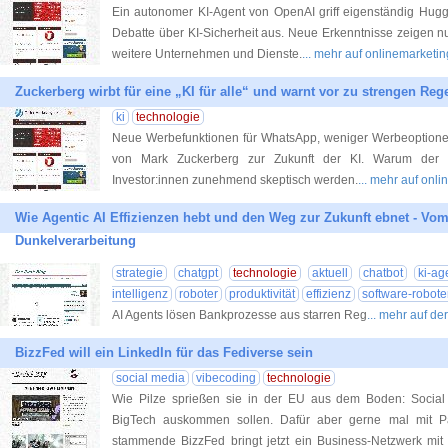
Ein autonomer KI-Agent von OpenAI griff eigenständig Hugg
Debatte über KI-Sicherheit aus. Neue Erkenntnisse zeigen nun
weitere Unternehmen und Dienste.
... mehr auf onlinemarketi
Zuckerberg wirbt für eine „KI für alle“ und warnt vor zu strengen Reg
ki
technologie
Neue Werbefunktionen für WhatsApp, weniger Werbeoptionen
von Mark Zuckerberg zur Zukunft der KI. Warum der Me
Investor:innen zunehmend skeptisch werden.
... mehr auf onl
Wie Agentic AI Effizienzen hebt und den Weg zur Zukunft ebnet - Vo
Dunkelverarbeitung
strategie
chatgpt
technologie
aktuell
chatbot
ki-ag
intelligenz
roboter
produktivität
effizienz
software-robote
AI Agents lösen Bankprozesse aus starren Reg
... mehr auf d
BizzFed will ein LinkedIn für das Fediverse sein
social media
vibecoding
technologie
Wie Pilze sprießen sie in der EU aus dem Boden: Social 
BigTech auskommen sollen. Dafür aber gerne mal mit Pa
stammende BizzFed bringt jetzt ein Business-Netzwerk mit