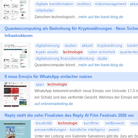
digitale transformation
resilienz
risikomanagement
aktue
mitarbeiter
Zwischen technologisch
... mehr auf der-bank-blog.de
Quantencomputing als Bedrohung für Kryptowährungen - Neue Sicherhe
Infrastrukturen
digitalisierung
studien
aktuell
kryptowährung
banki
krypto-assets
technologie
cyber-sicherheit
quantente
digitalisierung finanzdienstleistung
studie
Quantencomputer könnt
... mehr auf der-bank-blog.de
8 neue Emojis für WhatsApp einfacher nutzen
apps
technologie
WhatsApp bekommt endlich neue Emojis von Unicode 17.0 im 
ein Schatz und das verformte Gesicht. Welches der Emojis wi
auf onlinemarketing.de
Reply stellt die zehn Finalisten des Reply AI Film Festivals 2026 vor
kreativität
technologie
kurzfilme
wettbewerb
repl
pressemitteilungen
künstliche intelligenz
award
Unter der Leitung von Gabriele Salvatores gibt die Jury am S