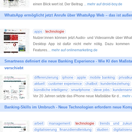
einen Blick wert ist. Der Beitrag
... mehr auf droid-boy.de
WhatsApp ermöglicht jetzt Anrufe über WhatsApp Web – das ist auß
apps
technologie
Nutzer:innen können jetzt Audio- und Videoanrufe über Wha
Desktop App ist dafür nicht mehr nötig. Dazu kommen
Features.
... mehr auf onlinemarketing.de
Smartness definiert die neue Banking Experience - Wie KI den Maßsta
verschiebt
differenzierung
iphone
apple
mobile banking
privatk
aktuell
customer experience
chatbot
kundenbeziehung
künstliche intelligenz
smartphone
steve jobs
kundenserv
Vor 20 Jahren setzte das iPhone neue Maßstäbe für d
... mehr
Banking-Skills im Umbruch - Neue Technologien erfordern neue Kom
arbeit
management
technologie
trends und zukunf
digitalisierung finanzdienstleistung
studien
digitalisier