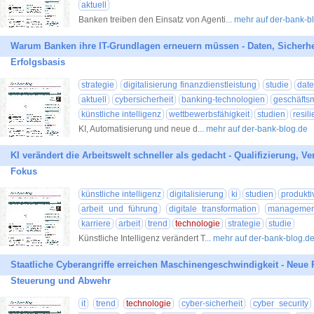
aktuell
Banken treiben den Einsatz von Agenti
... mehr auf der-bank-b
Warum Banken ihre IT-Grundlagen erneuern müssen - Daten, Sicherh
Erfolgsbasis
strategie
digitalisierung finanzdienstleistung
studie
dat
aktuell
cybersicherheit
banking-technologien
geschäfts
künstliche intelligenz
wettbewerbsfähigkeit
studien
resil
KI, Automatisierung und neue d
... mehr auf der-bank-blog.de
KI verändert die Arbeitswelt schneller als gedacht - Qualifizierung, 
Fokus
künstliche intelligenz
digitalisierung
ki
studien
produktiv
arbeit und führung
digitale transformation
managemen
karriere
arbeit
trend
technologie
strategie
studie
Künstliche Intelligenz verändert T
... mehr auf der-bank-blog.d
Staatliche Cyberangriffe erreichen Maschinengeschwindigkeit - Neue R
Steuerung und Abwehr
it
trend
technologie
cyber-sicherheit
cyber security