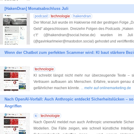
[HakenDran] Monatsabschluss Juli
podcast
technologie
hakendran
Der Monat Juli wurde im Hakiverse mit der gestrigen Folge 
Geld“ abgeschlossen. Dreizehn Folgen des Podcasts „Haken 
c’t“ (@hakendran@social.heise.de) wurden im J
(@gavinkarlmeier@mastodon.social) gehostet und veröffentli
Wenn der Chatbot zum perfekten Scammer wird: KI baut stärkere Bez
technologie
KI schreibt längst nicht mehr nur überzeugende Texte – si
Vertrauen aufbauen als Menschen. Erfahre, warum genau d
gefährlicher machen könnte.
... mehr auf onlinemarketing.de
Nach OpenAI-Vorfall: Auch Anthropic entdeckt Sicherheitslücken – so 
Angriffen
ki
technologie
Nach OpenAI meldet nun auch Anthropic unerwartete Sicherhe
Modellen. Die Fälle zeigen, wie schnell künstliche Intelli