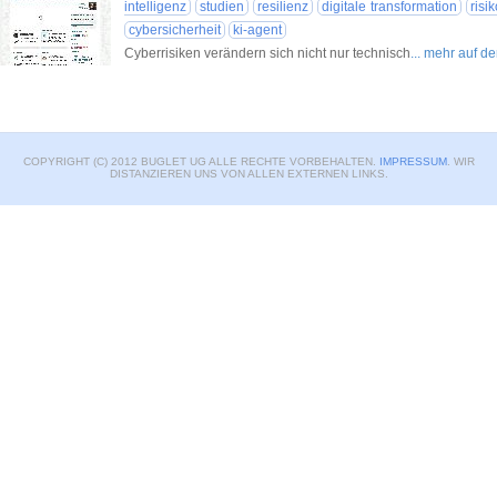
intelligenz
studien
resilienz
digitale transformation
ris
cybersicherheit
ki-agent
Cyberrisiken verändern sich nicht nur technisch
... mehr auf d
COPYRIGHT (C) 2012 BUGLET UG ALLE RECHTE VORBEHALTEN.
IMPRESSUM
. WIR
DISTANZIEREN UNS VON ALLEN EXTERNEN LINKS.