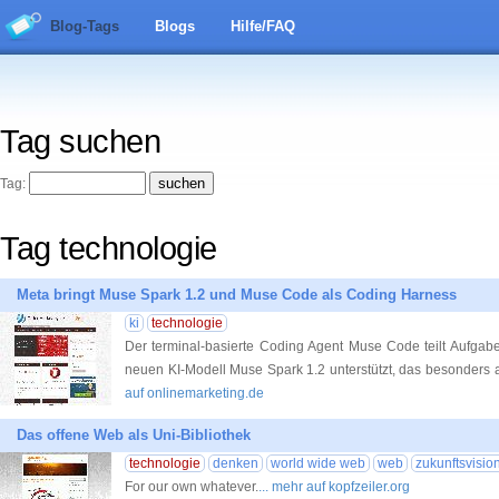
Blog-Tags
Blogs
Hilfe/FAQ
Tag suchen
Tag:
Tag technologie
Meta bringt Muse Spark 1.2 und Muse Code als Coding Harness
ki
technologie
Der terminal-basierte Coding Agent Muse Code teilt Aufgab
neuen KI-Modell Muse Spark 1.2 unterstützt, das besonders a
auf onlinemarketing.de
Das offene Web als Uni-Bibliothek
technologie
denken
world wide web
web
zukunftsvisio
For our own whatever.
... mehr auf kopfzeiler.org