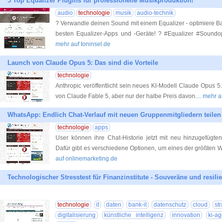
5 Top Equalizer Plugins für professionelle Musikproduktion!
audio
technologie
musik
audio-technik
? Verwandle deinen Sound mit einem Equalizer - optimiere Ba
besten Equalizer-Apps und -Geräte! ? #Equalizer #Sound
mehr auf toninsel.de
Launch von Claude Opus 5: Das sind die Vorteile
technologie
Anthropic veröffentlicht sein neues KI-Modell Claude Opus 5
von Claude Fable 5, aber nur der halbe Preis davon.
... mehr 
WhatsApp: Endlich Chat-Verlauf mit neuen Gruppenmitgliedern teilen
technologie
apps
User können ihre Chat-Historie jetzt mit neu hinzugefügte
Dafür gibt es verschiedene Optionen, um eines der größten
auf onlinemarketing.de
Technologischer Stresstest für Finanzinstitute - Souveräne und resili
technologie
it
daten
bank-it
datenschutz
cloud
st
digitalisierung
künstliche intelligenz
innovation
ki-ag