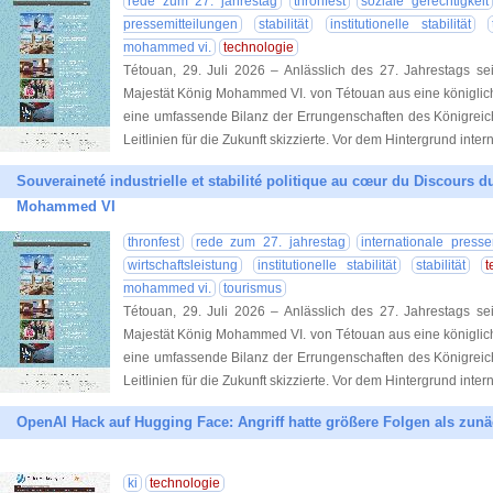
rede zum 27. jahrestag
thronfest
soziale gerechtigkeit
pressemitteilungen
stabilität
institutionelle stabilität
mohammed vi.
technologie
Tétouan, 29. Juli 2026 – Anlässlich des 27. Jahrestags se
Majestät König Mohammed VI. von Tétouan aus eine königlich
eine umfassende Bilanz der Errungenschaften des Königreic
Leitlinien für die Zukunft skizzierte. Vor dem Hintergrund inter
Souveraineté industrielle et stabilité politique au cœur du Discours 
Mohammed VI
thronfest
rede zum 27. jahrestag
internationale presse
wirtschaftsleistung
institutionelle stabilität
stabilität
t
mohammed vi.
tourismus
Tétouan, 29. Juli 2026 – Anlässlich des 27. Jahrestags se
Majestät König Mohammed VI. von Tétouan aus eine königlich
eine umfassende Bilanz der Errungenschaften des Königreic
Leitlinien für die Zukunft skizzierte. Vor dem Hintergrund inter
OpenAI Hack auf Hugging Face: Angriff hatte größere Folgen als zun
ki
technologie