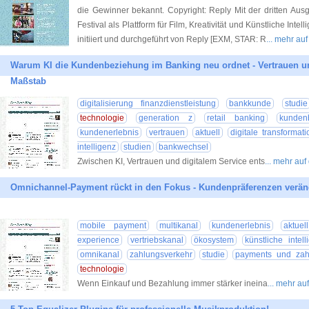
die Gewinner bekannt. Copyright: Reply Mit der dritten Ausg
Festival als Plattform für Film, Kreativität und Künstliche Inte
initiiert und durchgeführt von Reply [EXM, STAR: R
... mehr au
Warum KI die Kundenbeziehung im Banking neu ordnet - Vertrauen 
Maßstab
digitalisierung finanzdienstleistung
bankkunde
studie
technologie
generation z
retail banking
kunden
kundenerlebnis
vertrauen
aktuell
digitale transformati
intelligenz
studien
bankwechsel
Zwischen KI, Vertrauen und digitalem Service ents
... mehr au
Omnichannel-Payment rückt in den Fokus - Kundenpräferenzen verän
mobile payment
multikanal
kundenerlebnis
aktuell
experience
vertriebskanal
ökosystem
künstliche intell
omnikanal
zahlungsverkehr
studie
payments und zah
technologie
Wenn Einkauf und Bezahlung immer stärker ineina
... mehr au