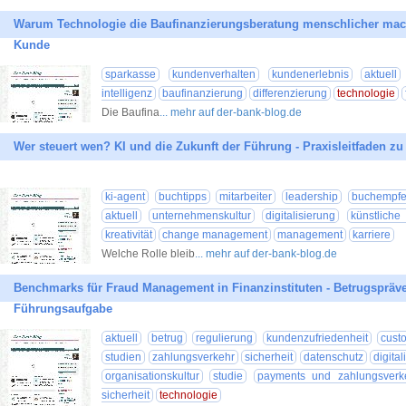
Warum Technologie die Baufinanzierungsberatung menschlicher mach
Kunde
sparkasse
kundenverhalten
kundenerlebnis
aktuell
intelligenz
baufinanzierung
differenzierung
technologie
Die Baufina
... mehr auf der-bank-blog.de
Wer steuert wen? KI und die Zukunft der Führung - Praxisleitfaden zu
ki-agent
buchtipps
mitarbeiter
leadership
buchempfe
aktuell
unternehmenskultur
digitalisierung
künstliche 
kreativität
change management
management
karriere
Welche Rolle bleib
... mehr auf der-bank-blog.de
Benchmarks für Fraud Management in Finanzinstituten - Betrugspräve
Führungsaufgabe
aktuell
betrug
regulierung
kundenzufriedenheit
cust
studien
zahlungsverkehr
sicherheit
datenschutz
digita
organisationskultur
studie
payments und zahlungsverk
sicherheit
technologie