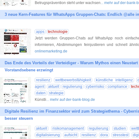
Betrugsprävention steht unter wachsen
... mehr auf der-bank-
3 neue Kern-Features für WhatsApps Gruppen-Chats: Endlich @alle i
apps
technologie
Jetzt werden Gruppen-Chats auf WhatsApp noch einfacher.
informieren, Abstimmungen feinjustieren und schnell ähnl
onlinemarketing.de
Das Ende des Vorteils der Verteidiger - Warum Mythos einen Neustart 
Vorstandsebene erzwingt
resilienz
wettbewerbsfähigkeit
künstliche intelligenz
agent
aktuell
regulierung
cyberrisiko
compliance
tech
daten
strategie
Künstli
... mehr auf der-bank-blog.de
Digitale Resilienz im Finanzsektor wird zum Strategiethema - Cyberr
besser steuern
aktuell
risikomanagement
regulierung
studien
wett
digitalisierung
aufsicht
resilienz
dora
stresstest
dig