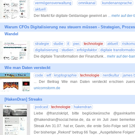
vermögensverwaltung
omnikanal
kundenansprache
aktuell
Der Markt für digitale Geldanlage gewinnt an
... mehr auf der
Warum CFOs Digitalisierung neu steuern müssen - Strategien, Proz
Wandel
strategie
studie
it
pwc
technologie
aktuell
risiko
digitalisierung
studien
erfolgsfaktor
digitale transformati
Die digitale Transformation der Finanzfunk
... mehr auf der-ba
Wie man Daten versteckt
code
wtf
kryptographie
technologie
nerdkultur
james 
... Der Beitrag Wie man Daten versteckt erschien zuer
unicornstorm.de
[HakenDran] Streaks
podcast
technologie
hakendran
Liebe @franziskript, bitte beglückwünsche @gavinka
@hakendran@social.heise.de, da er im Juli zwei bemerken
Streak Am 31.07. hat er, Gavin, die erste Solo-Folge seit 1
Der bisherige „Rekord“ betrug 66 Tage. „Ausgefallene Folgen