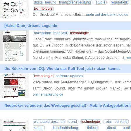
digitalisierung finanzdienstleistung
studie
regulatorik
technologie
Der Druck auf Finanzdienstleist
... mehr auf der-bank-blog.de
[HakenDran] Urbane Legende
hakendran
podcast
technologie
Liebe Franzi Bluhm aka. @franziskript, was würde ich sagen? 
gut. Du weißt doch, Nick Bohle würde jetzt sofort sagen, n
Diekmann kommen.” Von Haken dran – das Social-Media-Upda
Mund um (mit Franziska Bluhm), 3. Aug. 2026 Urbane […]
... 
Die Rückkehr von ICQ: Wie du das Kult-Tool jetzt nutzen kannst
technologie
software updates
2024 wurde der Kult-Messenger ICQ eingestellt. Jetzt ko
samt Uh-oh Sound, aber mit einem großen Manko. So k
onlinemarketing.de
Neobroker verändern das Wertpapiergeschäft - Mobile Anlageplattfo
wertpapiergeschäft
trend
technologie
retail banking
studie
kundenbindung
fintech
direct bank