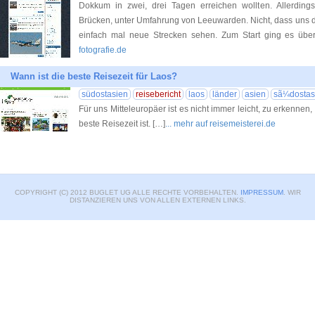
Dokkum in zwei, drei Tagen erreichen wollten. Allerdings
Brücken, unter Umfahrung von Leeuwarden. Nicht, dass uns die 
einfach mal neue Strecken sehen. Zum Start ging es übe
fotografie.de
Wann ist die beste Reisezeit für Laos?
südostasien
reisebericht
laos
länder
asien
sã¼dostas
Für uns Mitteleuropäer ist es nicht immer leicht, zu erkennen,
beste Reisezeit ist. […]
... mehr auf reisemeisterei.de
COPYRIGHT (C) 2012 BUGLET UG ALLE RECHTE VORBEHALTEN.
IMPRESSUM
. WIR
DISTANZIEREN UNS VON ALLEN EXTERNEN LINKS.