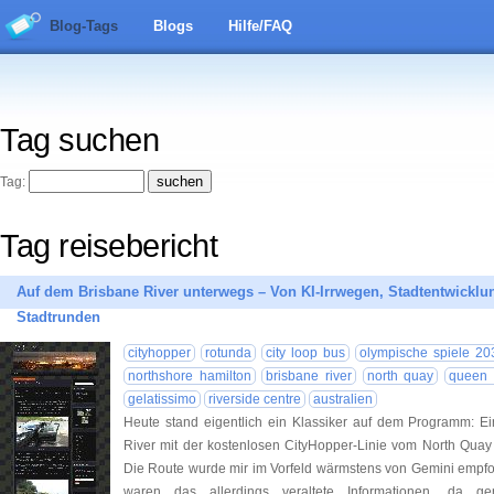
Blog-Tags
Blogs
Hilfe/FAQ
Tag suchen
Tag:
Tag reisebericht
Auf dem Brisbane River unterwegs – Von KI-Irrwegen, Stadtentwickl
Stadtrunden
cityhopper
rotunda
city loop bus
olympische spiele 20
northshore hamilton
brisbane river
north quay
queen s
gelatissimo
riverside centre
australien
Heute stand eigentlich ein Klassiker auf dem Programm: Ei
River mit der kostenlosen CityHopper-Linie vom North Quay
Die Route wurde mir im Vorfeld wärmstens von Gemini empfohl
waren das allerdings veraltete Informationen, da g