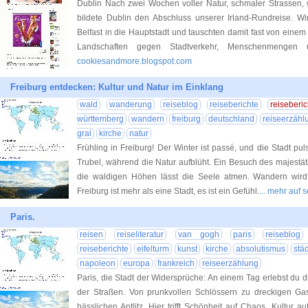
Dublin Nach zwei Wochen voller Natur, schmaler Strassen, 
bildete Dublin den Abschluss unserer Irland-Rundreise. Wi
Belfast in die Hauptstadt und tauschten damit fast von ein
Landschaften gegen Stadtverkehr, Menschenmengen
cookiesandmore.blogspot.com
Freiburg entdecken: Kultur und Natur im Einklang
wald
wanderung
reiseblog
reiseberichte
reiseberic
württemberg
wandern
freiburg
deutschland
reiseerzähl
gral
kirche
natur
Frühling in Freiburg! Der Winter ist passé, und die Stadt pul
Trubel, während die Natur aufblüht. Ein Besuch des majestä
die waldigen Höhen lässt die Seele atmen. Wandern wird 
Freiburg ist mehr als eine Stadt, es ist ein Gefühl.
... mehr auf
Paris.
reisen
reiseliteratur
van gogh
paris
reiseblog
reiseberichte
eifelturm
kunst
kirche
absolutismus
städ
napoleon
europa
frankreich
reiseerzählung
Paris, die Stadt der Widersprüche: An einem Tag erlebst du 
der Straßen. Von prunkvollen Schlössern zu dreckigen Gas
hässlichen Antlitz. Hier trifft Schönheit auf Chaos, Kultur a