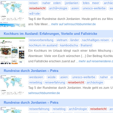
reisen
naher osten
jordanien
totes meer
archäo
reisebericht
archã¤ologie
asien
unesco-welterbe
we
wã¼ste
Tag 6 der Rundreise durch Jordanien. Heute geht es zur Mos
ans Tote Meer.
... mehr auf sehnsuchtsbummler.de
Kochkurs im Ausland: Erfahrungen, Vorteile und Fallstricke
reisevorbereitung
vietnam
länder
nachhaltiges reisen
kochkurs im ausland
kambodscha
thailand
Ein Kochkurs im Urlaub klingt nach einer tollen Mischun
Abenteuer. Viele von Euch wünschen […] Der Beitrag Kochkur
und Fallstricke erschien zuerst auf
... mehr auf reisemeisterei.
Rundreise durch Jordanien – Petra
westasien
wüste
asien
unesco-welterbe
naher o
reiseblog
reiseerfahrung
reisebericht
archäologie
Tag 5 der Rundreise durch Jordanien. Heute geht es zum 
sehnsuchtsbummler.de
Rundreise durch Jordanien – Petra
reiseerfahrung
reiseblog
archã¤ologie
reisebericht
ar