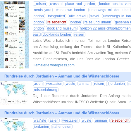
_reisen
crossrail place roof garden
london abseits vo
neals yard
chinatown london
unterwegs mit der tube 
london
fotografiert
alle artikel
travel
unterwegs in lo
london
reisebericht
london
reise und urlaub
gesehen 
london
dockland museum
horizon 22 aussichtsplattforme
east
docklands london
reisen
Letzte Woche habe ich im ersten Teil meines London-Reis
am Ankunftstag, entlang der Themse, durch St. Katherine
Ausblicke auf St. Paul‘s berichtet. Am zweiten Tag, meinem 
einer Einheimischen, die uns über die London Greeter v
lilamalerie.wordpress.com
Rundreise durch Jordanien – Amman und die Wüstenschlösser
asien
westasien
wüste
amman
reisen
jordanien
n
reiseerfahrung
Tag 1 der Rundreise durch Jordanien. Den Anfang mach
Wüstenschlösser um das UNESCO-Welterbe Qusair ʿAmra
..
Rundreise durch Jordanien – Amman und die Wüstenschlösser
wã¼ste
asien
westasien
wüste
amman
reisebericht
jordanien
naher osten