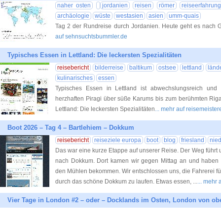
naher osten
jordanien
reisen
römer
reiseerfahrung
archäologie
wüste
westasien
asien
umm-quais
Tag 2 der Rundreise durch Jordanien. Heute geht es nac
auf sehnsuchtsbummler.de
Typisches Essen in Lettland: Die leckersten Spezialitäten
reisebericht
bilderreise
baltikum
ostsee
lettland
länd
kulinarisches
essen
Typisches Essen in Lettland ist abwechslungsreich und 
herzhaften Piragi über süße Karums bis zum berühmten Riga
Lettland: Die leckersten Spezialitäten
... mehr auf reisemeister
Boot 2026 – Tag 4 – Bartlehiem – Dokkum
reisebericht
reiseziele europa
boot
blog
friesland
nie
Das war eine kurze Etappe auf unserer Reise. Der Weg führt
nach Dokkum. Dort kamen wir gegen Mittag an und haben 
den Mühlen bekommen. Wir entschlossen uns, die Fahrerei fü
durch das schöne Dokkum zu laufen. Etwas essen, ...
... mehr 
Vier Tage in London #2 – oder – Docklands im Osten, London von o