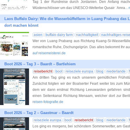
Tag 1 der Rundreise durch Jordanien. Den Anfang mach
Wüstenschlösser um das UNESCO-Welterbe Qusair ʿAmra
..
Laos Buffalo Dairy: Wie die Wasserbüffelfarm in Luang Prabang das 
dort machen könnt
asien
buffalo dairy farm
nachhaltigkeit
nachhaltiges reis
Wer von Luang Prabang aus Richtung Kuang-Si-Wasserfälle f
romantische Ruhe, Dschungelgrün. Das alles bekommt Ihr auc
auf reisemeisterei.de
Boot 2026 – Tag 3 – Baardt – Bartlehiem
reisebericht
boot
reiseziele europa
blog
niederlande
Am dritten Tag ging es nach unserem gemütlichen Frühstü
Zunächst folgten wir der Boalserter Feart weiter bis zum 
dem wir dann erstmal Richtung Leeuwarden gefahren sin
einen Seitenkanal Richtung Menaam, welcher dort zur Berit
reisen-fotografie.de
Boot 2026 – Tag 2 – Gaastmar – Baardt
reiseziele europa
boot
reisebericht
blog
niederlande
Los ging es morgens, bei schönstem Sommerwetter, am Gast