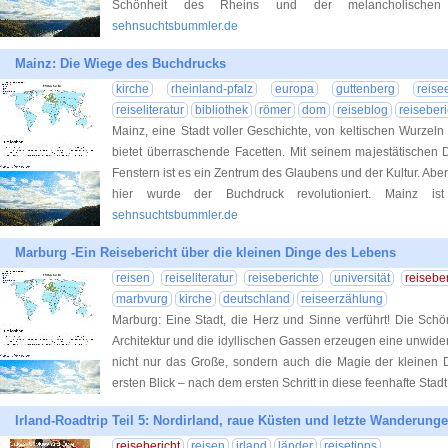
Schönheit des Rheins und der melancholischen W
sehnsuchtsbummler.de
Mainz: Die Wiege des Buchdrucks
kirche
rheinland-pfalz
europa
guttenberg
reise
reiseliteratur
bibliothek
römer
dom
reiseblog
reiseber
Mainz, eine Stadt voller Geschichte, von keltischen Wurzeln
bietet überraschende Facetten. Mit seinem majestätischen 
Fenstern ist es ein Zentrum des Glaubens und der Kultur. Abe
hier wurde der Buchdruck revolutioniert. Mainz i
sehnsuchtsbummler.de
Marburg -Ein Reisebericht über die kleinen Dinge des Lebens
reisen
reiseliteratur
reiseberichte
universität
reiseber
marbvurg
kirche
deutschland
reiseerzählung
Marburg: Eine Stadt, die Herz und Sinne verführt! Die Schö
Architektur und die idyllischen Gassen erzeugen eine unwider
nicht nur das Große, sondern auch die Magie der kleinen 
ersten Blick – nach dem ersten Schritt in diese feenhafte Stadt
Irland-Roadtrip Teil 5: Nordirland, raue Küsten und letzte Wanderung
reisebericht
reisen
irland
länder
reisetipps