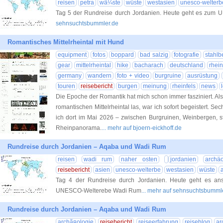
reisen
petra
wã¼ste
wüste
westasien
unesco-welterb
Tag 5 der Rundreise durch Jordanien. Heute geht es zum 
sehnsuchtsbummler.de
Romantisches Mittelrheintal mit Hund
equipment
fotos
boppard
bad salzig
fotografie
stahlb
gear
mittelrheintal
hike
bacharach
deutschland
rhein
germany
wandern
foto + video
burgruine
ausrüstung
touren
reisebericht
burgen
meinung
rheinfels
news
Die Epoche der Romantik hat mich schon immer fasziniert. A
romantischen Mittelrheintal las, war ich sofort begeistert. 
ich dort im Mai 2026 – zwischen Burgruinen, Weinbergen, 
Rheinpanorama.
... mehr auf bjoern-eickhoff.de
Rundreise durch Jordanien – Aqaba und Wadi Rum
reisen
wadi rum
naher osten
jordanien
archäo
reisebericht
asien
unesco-welterbe
westasien
wüste
Tag 4 der Rundreise durch Jordanien. Heute geht es a
UNESCO-Welterebe Wadi Rum
... mehr auf sehnsuchtsbumml
Rundreise durch Jordanien – Aqaba und Wadi Rum
archã¤ologie
reisebericht
reiseerfahrung
reiseblog
ar