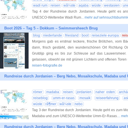
wadi rum
reisen
wã¼ste
aqaba
wüste
westasien
un
Tag 4 der Rundreise durch Jordanien. Heute geht es a
UNESCO-Welterebe Wadi Rum
... mehr auf sehnsuchtsbumml
Boot 2026 – Tag 5 – Dokkum – Swimmersheech Brug
blog
niederlande
friesland
boot
reiseziele europa
rei
Morgens gab es erstmal leckere, frische Brötchen, vom B
dann, frisch gestärkt, den wunderschönen Ort Richtung O
Grutdijp ging es bis zur Schleuse auf das Lauwersmeer. 
gelassen, obwohl sie mit grünen Lichtern und offenen Toren
reisen-fotografie.de
Rundreise durch Jordanien – Berg Nebo, Mosaikschule, Madaba und
römer
madaba
reisen
jordanien
naher osten
archä
reiseblog
umm-er-rasas
mosaik
reiseerfahrung
as
wüste
rã¶mer
wã¼ste
nebo
Tag 3 der Rundreise durch Jordanien. Heute geht es zum Mo
Madaba und zum UNESCO-Welterebe Umm-Er-Rasas.
... me
Rundreise durch Jordanien – Berg Nebo, Mosaikschule, Madaba und