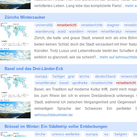
verlottertes Leben. Lang lebe das komplizierte Paris!
... mehr
Zürichs Winterzauber
universität
reisebericht
reiseberichte
wagner
reisebl
wanderung
wald
wandern
reisen
reiseliteratur
reisee
Zürich, die kalte und graue Stadt, erweist sich als eine B
bieten keinen Schlaf, doch die Stadt verzaubert mit ihrer Na
Künstler. Trotz Luxus und Lebensfreude bleibt der Schatten de
wirklich so glanzvoll, wie sie scheint?
... mehr auf sehnsuchts
Basel und das Drei-Länder-Eck
europa
heiliger gral
kirche
deutschland
reiseerzä
reiseliteratur
basel
apotheke
reiseberichte
reisebericht
Basel, wo Tradition auf moderne Kultur trifft, zieht mich ma
bis zum Rhein bin ich in einem Dreiländereck unterwegs. 
Stadt, während ich zwischen Vergangenheit und Gegenwart ba
vielseitigen Sprache der Schweizer. Ein perfekter 
sehnsuchtsbummler.de
Brüssel im Winter: Ein Städtetrip voller Entdeckungen
kirche
unesco-welterbe
europa
eu
belgien
b