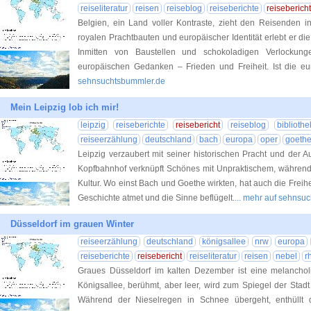
reiseliteratur
reisen
reiseblog
reiseberichte
reisebericht
Belgien, ein Land voller Kontraste, zieht den Reisenden 
royalen Prachtbauten und europäischer Identität erlebt er di
Inmitten von Baustellen und schokoladigen Verlockun
europäischen Gedanken – Frieden und Freiheit. Ist die eu
sehnsuchtsbummler.de
Mein Leipzig lob ich mir!
leipzig
reiseberichte
reisebericht
reiseblog
bibliothe
reiseerzählung
deutschland
bach
europa
oper
goeth
Leipzig verzaubert mit seiner historischen Pracht und der 
Kopfbahnhof verknüpft Schönes mit Unpraktischem, während 
Kultur. Wo einst Bach und Goethe wirkten, hat auch die Freihei
Geschichte atmet und die Sinne beflügelt.
... mehr auf sehnsu
Düsseldorf im grauen Winter
reiseerzählung
deutschland
königsallee
nrw
europa
reiseberichte
reisebericht
reiseliteratur
reisen
nebel
r
Graues Düsseldorf im kalten Dezember ist eine melancholis
Königsallee, berühmt, aber leer, wird zum Spiegel der Stadt 
Während der Nieselregen in Schnee übergeht, enthüllt 