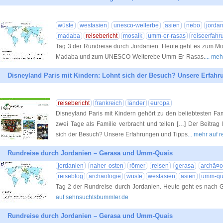
wüste
westasien
unesco-welterbe
asien
nebo
jorda
madaba
reisebericht
mosaik
umm-er-rasas
reiseerfahr
Tag 3 der Rundreise durch Jordanien. Heute geht es zum Mo
Madaba und zum UNESCO-Welterebe Umm-Er-Rasas.
... me
Disneyland Paris mit Kindern: Lohnt sich der Besuch? Unsere Erfah
reisebericht
frankreich
länder
europa
Disneyland Paris mit Kindern gehört zu den beliebtesten Fa
zwei Tage als Familie verbracht und teilen […] Der Beitrag
sich der Besuch? Unsere Erfahrungen und Tipps
... mehr auf 
Rundreise durch Jordanien – Gerasa und Umm-Quais
jordanien
naher osten
römer
reisen
gerasa
archã¤o
reiseblog
archäologie
wüste
westasien
asien
umm-qu
Tag 2 der Rundreise durch Jordanien. Heute geht es nac
auf sehnsuchtsbummler.de
Rundreise durch Jordanien – Gerasa und Umm-Quais