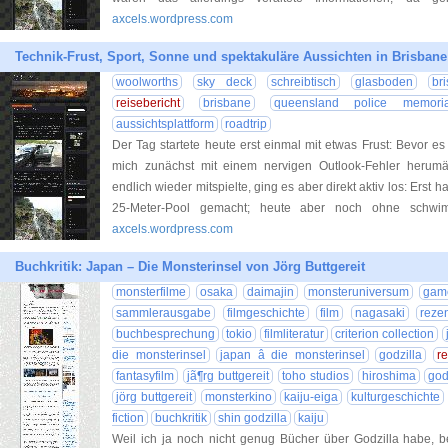
axcels.wordpress.com
Technik-Frust, Sport, Sonne und spektakuläre Aussichten in Brisbane
woolworths
sky deck
schreibtisch
glasboden
br
reisebericht
brisbane
queensland police memoria
aussichtsplattform
roadtrip
Der Tag startete heute erst einmal mit etwas Frust: Bevor es
mich zunächst mit einem nervigen Outlook-Fehler herum
endlich wieder mitspielte, ging es aber direkt aktiv los: Erst
25-Meter-Pool gemacht; heute aber noch ohne sch
axcels.wordpress.com
Buchkritik: Japan – Die Monsterinsel von Jörg Buttgereit
monsterfilme
osaka
daimajin
monsteruniversum
gam
sammlerausgabe
filmgeschichte
film
nagasaki
reze
buchbesprechung
tokio
filmliteratur
criterion collection
die monsterinsel
japan â die monsterinsel
godzilla
re
fantasyfilm
jã¶rg buttgereit
toho studios
hiroshima
god
jörg buttgereit
monsterkino
kaiju-eiga
kulturgeschichte
fiction
buchkritik
shin godzilla
kaiju
Weil ich ja noch nicht genug Bücher über Godzilla habe, bes