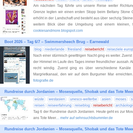
Am nächsten Tag führte uns unsere Reise weiter Richtun
Grenze legten wir einen ersten Stopp beim Beltany Stone Ci
erhöht in der Landschaft und besteht aus über sechzig Steinen.
weitem Blick über die Umgebung und einem kleinen, f
cookiesandmore.blogspot.com
Boot 2026 – Tag 6/7 – Swimmersheech Brug – Earnewald
blog
niederlande
friesland
reisebericht
reiseziele euro
Nach einer stürmisch gewittrigen Nacht ging es weiter. Zuers
der Himmel im Laufe des Tages immer freundlicher aussah. Al
recht windig. Zuerst ging es über verschiedene Kanäle
Margrietkanaal, den wir auf dem Burgumer Mar erreichten
fotografie.de
Rundreise durch Jordanien – Mosesquelle, Shobak und das Tote Mee
wüste
westasien
unesco-welterbe
asien
moses
s
reisen
reiseerfahrung
reiseblog
reisebericht
archäolog
Tag 6 der Rundreise durch Jordanien. Heute geht es zur Mos
ans Tote Meer.
... mehr auf sehnsuchtsbummler.de
Rundreise durch Jordanien – Mosesquelle, Shobak und das Tote Mee