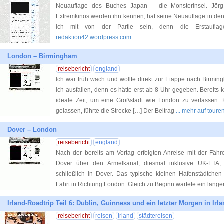
Neuauflage des Buches Japan – die Monsterinsel. Jörg 
Extremkinos werden ihn kennen, hat seine Neuauflage in den 
ich mit von der Partie sein, denn die Erstaufla
redaktion42.wordpress.com
London – Birmingham
reisebericht
england
Ich war früh wach und wollte direkt zur Etappe nach Birmin
ich ausfallen, denn es hätte erst ab 8 Uhr gegeben. Bereits k
ideale Zeit, um eine Großstadt wie London zu verlassen. K
gelassen, führte die Strecke […] Der Beitrag
... mehr auf toure
Dover – London
reisebericht
england
Nach der bereits am Vortag erfolgten Anreise mit der Fä
Dover über den Ärmelkanal, diesmal inklusive UK-ETA,
schließlich in Dover. Das typische kleinen Hafenstädtche
Fahrt in Richtung London. Gleich zu Beginn wartete ein langer
Irland-Roadtrip Teil 6: Dublin, Guinness und ein letzter Morgen in Irl
reisebericht
reisen
irland
städtereisen