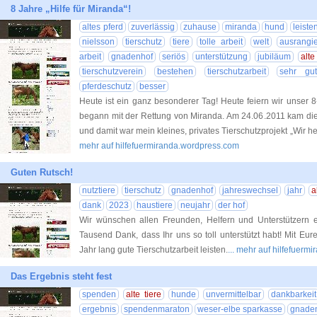
8 Jahre „Hilfe für Miranda“!
altes pferd
zuverlässig
zuhause
miranda
hund
leiste
nielsson
tierschutz
tiere
tolle arbeit
welt
ausrangi
arbeit
gnadenhof
seriös
unterstützung
jubiläum
alte
tierschutzverein
bestehen
tierschutzarbeit
sehr gut
pferdeschutz
besser
Heute ist ein ganz besonderer Tag! Heute feiern wir unser 8-
begann mit der Rettung von Miranda. Am 24.06.2011 kam die
und damit war mein kleines, privates Tierschutzprojekt „Wir
mehr auf hilfefuermiranda.wordpress.com
Guten Rutsch!
nutztiere
tierschutz
gnadenhof
jahreswechsel
jahr
a
dank
2023
haustiere
neujahr
der hof
Wir wünschen allen Freunden, Helfern und Unterstützern e
Tausend Dank, dass Ihr uns so toll unterstützt habt! Mit Eur
Jahr lang gute Tierschutzarbeit leisten.
... mehr auf hilfefuer
Das Ergebnis steht fest
spenden
alte tiere
hunde
unvermittelbar
dankbarkeit
ergebnis
spendenmaraton
weser-elbe sparkasse
gnaden