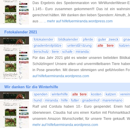
Das Ergebnis des Spedenmaraton von WirWunderWeser-Elbe
1.145.- Euro zusammen gekommen!!! Das ist ein wahnsin
gerechnet hätten. Wir danken den lieben Spendern: Almuth, Ju
aus …
... mehr auf hilfefuermiranda.wordpress.com
Fotokalender 2021
fotokalender
bildkalender
pferde
guter zweck
gna
gnadenbrotplätze
unterstã¼tzung
alte tiere
katzen
tierschutz
tiere
schafe
miranda
Für das Jahr 2021 gibt es wieder unseren beliebten Bildkal
Schützlingen! Unsere alten und unvermittelbaren Tiere hab
in Pose geworfen. Mit diesen stimmigen und gefühlvollen F
auf hilfefuermiranda.wordpress.com
Wir danken für die Winterhilfe
spenden
winterhilfe
alte tiere
kosten
katzen
verei
hund
miranda
hilfe
futter
gnadenhof
maremmano
Ralf und Cordula haben 10.- Euro gespendet. Erwin hat
überwiesen. Claudia hat uns einen Karton mit Flohmarktsach
unserem Amazon Wunschzettel, für unsere Tiere gekauft. 
mehr auf hilfefuermiranda.wordpress.com