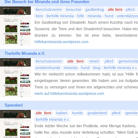
Der Besuch bei Miranda und ihren Freunden
tierschutzverein
besucher
gastbeitrag
alte tiere
pferd
tiere
tierhilfe miranda
hilfe
miranda
hund
unterstützun
Ein Gastbeitrag von Elisabeth. Nach einem Kurztrip nach H
Susanne, die Tiere und den Gnadenhof besuchen. Habe mich
drücken zu können. Sie ist eine liebe, bescheide
hilfefuermiranda.wordpress.com
Tierhilfe Miranda e.V.
tierschutzverein
alte tiere
verein
pferd
gemeinnütz
problemhunde
miranda
hund
blog
tierhilfe miranda e.v.
Wie ihr vielleicht schon mitbekommen habt, ist aus “Hilfe 
eingetragener Verein geworden. Wir haben uns zur Aufgabe
Tiere zu versorgen und ihnen ein artgerechtes und schön
mehr auf hilfefuermiranda.wordpress.com
Spenden!
alte tiere
katzen
hunde
gnadenbrot
pferd
spende
tierhilfe miranda e.v.
Ende letzter Woche lud der Postbote, eine Menge Kartons, 
hatte frei, also musste eine Vertretung schuften. “Mein Gott is