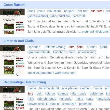
Guten Rutsch!
dank
2023
haustiere
neujahr
der hof
alte tiere
tie
jahreswechsel
jahr
nutztiere
tierschutz
Wir wünschen allen Freunden, Helfern und Unterstützern e
Tausend Dank, dass Ihr uns so toll unterstützt habt! Mit Eur
Jahr lang gute Tierschutzarbeit leisten.
... mehr auf hilfefuer
Limerick und Giada
spenden
unterstã¼tzung
alte tiere
hunde
pferd
gnadenbrotplatz
tierschutz
hund
unterstützung
Unsere beiden Geburtstagskinder bedanken sich recht her
Wünsche und Spenden zu ihrem Geburtstag gesendet habe
20.- Euro für Limerick Uwe & Kerstin 5.- Euro für Giada Viele
auf hilfefuermiranda.wordpress.com
Regelmäßige Unterstützung
beine
tierschutzhund
alte pferde
steifheit
hunde
art
tiere
beim
pferde
spende
alte hunde
aufstehen
in
hilfe
abnehmende
miranda
mühe
pate
unterstü
beweglichkeit
hündin
schmerzen
podenco
Eine tolle Neuigkeit habe ich heute für euch. Eva O. hat ein