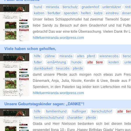
hund
miranda
tierschutz
gnadenhof
unterstützer
rinti
katzen
tierfutter
spenden
helfen
katze
einstreu
dosen
Unser liebes Schlappohrrudel hat zweimal Tierwohl Super
liebe Sandy zu Besuch auf dem Gnadenhof und hat Futte
gebracht! Das war eine tolle Überraschung. Vielen Dank Ihr L
hilfefuermiranda.wordpress.com
Viele haben schon geholfen,
hilfe
zähne
miranda
altes pferd
wiesnecobs
tiers
futter
ernã¤hrung
hunde
alte tiere
kosten
unt
dankbarkeit
heucobs
pferde
damit unsere Pferde auch morgen noch etwas zum Fress
Dänemark, Anja, Julia, Nicole, Kerstin & Uwe, Beate aus 
Spendern, in den Paketen lag leider kein Lieferschien mit 
hilfefuermiranda.wordpress.com
Unsere Geburtstagskinder sagen: „DANKE“!
hilfe
familienhund
haflinger
tierschutzhof
alte tie
herdenschutzhund
charaktier
pferde
Giada und Herr Nielsson bedanken sich bei diesen lieb
gespendet Ilona 10.- Euro „Happy Birthday Giada“ Harry aus 