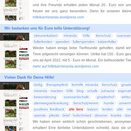
und ihre Freunde erhalten jeden Monat 20.- Euro von unse
freuen wir uns ganz besonders. Denn für unseren klein
hilfefuermiranda.wordpress.com
Wir bedanken uns für Eure tolle Unterstützung!
streunerkatzen
miranda
hilfe
tierschutz
ouessan
futterkosten
spenden
futterspenden
katzenfutter
Wieder haben einige liebe Tierfreunde geholfen, damit wir
Tiere artgerecht versorgen können. Ulrike hat 150.- Euro ges
uns ab April 2022, mit 5.- Euro im Monat. Ein befreundeter Ti
mehr auf hilfefuermiranda.wordpress.com
Vielen Dank für Deine Hilfe!
lästig
therapiepferd
tierhilfe miranda
tierschutz
gnade
miranda
macken
hilfe
blog
schafe
zuhause
eigenar
bewunderung
ouessantschafe
gnadenhof
wirts
atemwegserkrankung
tierschutzverein
hunde
unvermi
positives feedback
alte tiere
katzen
kosten
alte
me
spende
pferde
brief
hufschmied
streuner
kranke
dan
Wir haben einen wirklich schön geschriebenen, anonymen 
erhalten! Eine tierliebe Unterstützerin schreibt, dass sie u