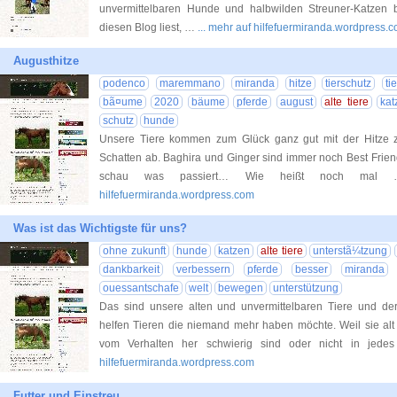
unvermittelbaren Hunde und halbwilden Streuner-Katzen b
diesen Blog liest, …
... mehr auf hilfefuermiranda.wordpress.
Augusthitze
podenco
maremmano
miranda
hitze
tierschutz
ti
bã¤ume
2020
bäume
pferde
august
alte tiere
kat
schutz
hunde
Unsere Tiere kommen zum Glück ganz gut mit der Hitze z
Schatten ab. Baghira und Ginger sind immer noch Best Friend
schau was passiert… Wie heißt noch mal …
hilfefuermiranda.wordpress.com
Was ist das Wichtigste für uns?
ohne zukunft
hunde
katzen
alte tiere
unterstã¼tzung
dankbarkeit
verbessern
pferde
besser
miranda
ouessantschafe
welt
bewegen
unterstützung
Das sind unsere alten und unvermittelbaren Tiere und der 
helfen Tieren die niemand mehr haben möchte. Weil sie alt
vom Verhalten her schwierig sind oder nicht in jed
hilfefuermiranda.wordpress.com
Futter und Einstreu