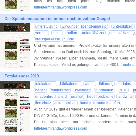
dass ich das nicht jeden Tag machen muss!
hilfefuermiranda.wordpress.com
Der Spendenmarathon ist immer noch in vollem Gange!
unterstützung
wirwunder spendenmaraton
unterstützer
vereine
teilen
helfen
unterstã¼tzer
unterstã¼tzung
kreissparkasse
hunde
Und wir sind mit unserem Projekt „Futter für unsere alten un
Spendenmarathon läuft noch bis zum Sonntag, 10. Mai 2026,
„WirWunder Weser Elbe“ sammeln, desto mehr Geld erha
Kreissparkasse. Mir ist es gelungen, von über 400 L
... mehr 
Fotokalender 2019
fotokalender
bildkalender
winter
fütterung
tierfotos
helfen
winterfutter
kalender
rundballen
2018
p
gnadenbrot
pferd
qualtiät
heu
probleme
landwirte
tierschutz
astronomisch
hund
miranda
kaufen
Auch für 2019 gibt es wieder einen der beliebten Kalender 
DIN A4 Größe, kostet 15,90 Euro und es können Termine in 
Er ist also nicht nur schön, sondern auch no
hilfefuermiranda.wordpress.com