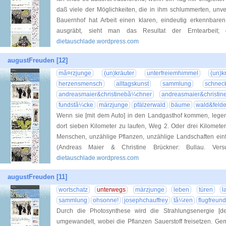
daß viele der Möglichkeiten, die in ihm schlummerten, unve
Bauernhof hat Arbeit einen klaren, eindeutig erkennbare
ausgräbt, sieht man das Resultat der Erntearbeit; 
dietauschlade.wordpress.com
augustFreuden [12]
mã¤rzjunge
(un)kräuter
unterfreiemhimmel
(un)k
herzensmensch
alltagskunst
sammlung
schnec
andreasmaier&christinebã¼chner
andreasmaier&christin
fundstã¼cke
märzjunge
pfälzerwald
bäume
wald&felde
Wenn sie [mit dem Auto] in den Landgasthof kommen, legen
dort sieben Kilometer zu laufen, Weg 2. Oder drei Kilomete
Menschen, unzählige Pflanzen, unzählige Landschaften einfa
(Andreas Maier & Christine Brückner: Bullau. Ver
dietauschlade.wordpress.com
augustFreuden [11]
wortschatz
unterwegs
märzjunge
leben
türen
l
sammlung
ohsonne!
josephchauffrey
tã¼ren
flugfreun
Durch die Photosynthese wird die Strahlungsenergie [d
umgewandelt, wobei die Pflanzen Sauerstoff freisetzen. Ge