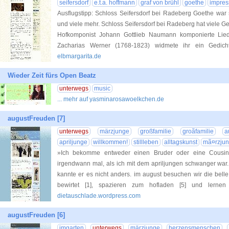
seifersdorf
e.t.a. hoffmann
graf von brühl
goethe
impres
Ausflugstipp: Schloss Seifersdorf bei Radeberg Goethe war s
und viele mehr. Schloss Seifersdorf bei Radeberg hat viele G
Hofkomponist Johann Gottlieb Naumann komponierte Liede
Zacharias Werner (1768-1823) widmete ihr ein Gedic
elbmargarita.de
Wieder Zeit fürs Open Beatz
unterwegs
music
... mehr auf yasminarosawoelkchen.de
augustFreuden [7]
unterwegs
märzjunge
großfamilie
groãfamilie
a
apriljunge
willkommen!
stillleben
alltagskunst
mã¤rzju
»Ich bekomme entweder einen Bruder oder eine Cousine
irgendwann mal, als ich mit dem apriljungen schwanger war.
kannte er es nicht anders. im august besuchen wir die belle 
bewirtet [1], spazieren zum hofladen [5] und ler
dietauschlade.wordpress.com
augustFreuden [6]
imgarten
unterwegs
märzjunge
herzensmenschen