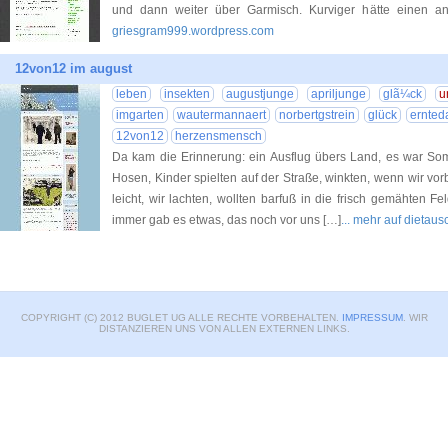
und dann weiter über Garmisch. Kurviger hätte einen a
griesgram999.wordpress.com
12von12 im august
leben
insekten
augustjunge
apriljunge
glã¼ck
u
imgarten
wautermannaert
norbertgstrein
glück
ernted
12von12
herzensmensch
Da kam die Erinnerung: ein Ausflug übers Land, es war Som
Hosen, Kinder spielten auf der Straße, winkten, wenn wir vorbe
leicht, wir lachten, wollten barfuß in die frisch gemähten F
immer gab es etwas, das noch vor uns […]
... mehr auf dieta
COPYRIGHT (C) 2012 BUGLET UG ALLE RECHTE VORBEHALTEN.
IMPRESSUM
. WIR
DISTANZIEREN UNS VON ALLEN EXTERNEN LINKS.