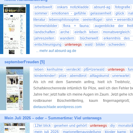
arbeitswelt
oskars notizkladde
absurd-ag
fotografie
sommer
emotionen - gefühle
gelassenheit
glück
na
literatur
lebensphilosophie
seelenflügel
sinn + wesentlic
himmelsbilder
flora + fauna
augenblicke der freih
landschaften
arche
einfach leben
monatsvergleich
jahreszeiten
wandern
bücherwelt
erkenntnis des 
entschleunigung
unterwegs
wald
bilder
schweden
... mehr auf absurd-ag.de
septemberFreuden [5]
leben
kerihulme
versteckt
pfã¤lzerwald
unterwegs
fu
kinderkinder!
pilze
abendbrot
alltagskunst
unerwartet
Als ich mit dem Sammeln anfing, hielt ich Treibholz,
Schafsknochenreste irrtümlich für Pilze, weil ich den Fehler 
Jahre her; jetzt halte ich meine Augen im Zaum. Jetzt gehe ic
rostbrauner Büschelritterling, kaum fingernagelgro
dietauschlade.wordpress.com
Mein Juli 2026 – oder – Summertime: Viel unterwegs
12tel blick
gesehen und gehört
unterwegs
diy
monatsrã
mein juli 2026
marionettenausstellung
kloster kamp
b