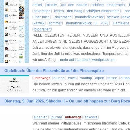
artikel
kreativ
auf den nadeln
schöner niederrhein
dekoration
leiden
den haag
schã¶ner niederrhein
_bas
über mich
_dekoration
monatsrã¼ckblick
stricken
deko
katwijk
sommer
monatsrückblick juli 2026
lilamaleri
fotografiert
(ALLE GEZEIGTEN REISEN, MUSEEN UND AUSTELLU
ANLEITUNGEN SIND SELBST AUSGESUCHT UND BEZAH
Juli war so abwechslungsreich, dass er gefühlt im Flug verga
Juni, fing der Juli ja mit etwas moderateren Temperaturen 
wir uns Anfang
... mehr auf lilamalerie.wordpress.com
Gipfelbuch: Über die Pleisenhütte auf die Pleisenspitze
unterwegs
europa
travel
roadtrip
alpen
reisen
outdo
Die beiden letzten Touren mit insgesamt ungefähr 3200 Höh
deutlich. Ich bin ganz ehrlich: An diesem Tag wäre ich nicht…
.
Dienstag, 9. Juni 2026, Shkodra II – On und off hoppen zur Burg Roza
albanien
journal
unterwegs
shkodra
Während meiner Mittagspause im schönen Idromeno Café, konn
für eine Nachmittagsunternehmung entscheiden. Und weil ich