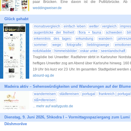
paar Brücken. Eine davon ist die Putlitzbrücke. Ab 
weddingweiser.de
Glück gehabt
monatsvergleich
einfach leben
wetter
vergleich
impre
augenblicke der freiheit
flora + fauna
schweden
bi
erkenntnis des tages
erkundung
wandern
jahresze
sommer
wege
fotografie
lieblingswege
emotione
notizkladde
himmelsbilder
oskar unke
seenlandschaft
Tragödie bei Unwetter: Radfahrer stirbt in Karlsruher Nord
heftiges Unwetter zog am Abend über Karlsruhe hinweg. 160 E
19 Uhr bis kurz vor 23 Uhr. Im gesamten Stadtgebiet werden 
absurd-ag.de
Madeira aktiv – Sehenswürdigkeiten und Wanderungen auf der Blume
wanderreisen
städtereisen
portugal
frankreich | portuga
stã¤dtereisen
... mehr auf wallygusto.de
Dienstag, 9. Juni 2026, Shkodra I – Vormittagsspaziergang zum Lumi i
Dëshmorëve