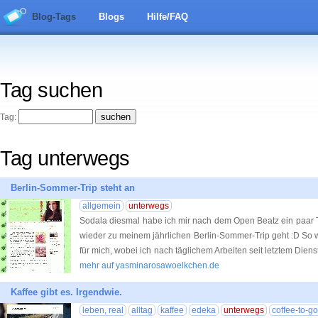
Blog-Tags
Blogs
Hilfe/FAQ
Tag suchen
Tag:
Tag unterwegs
Berlin-Sommer-Trip steht an
allgemein
unterwegs
Sodala diesmal habe ich mir nach dem Open Beatz ein paa
wieder zu meinem jährlichen Berlin-Sommer-Trip geht :D So 
für mich, wobei ich nach täglichem Arbeiten seit letztem Dien
mehr auf yasminarosawoelkchen.de
Kaffee gibt es. Irgendwie.
leben, real
alltag
kaffee
edeka
unterwegs
coffee-to-go