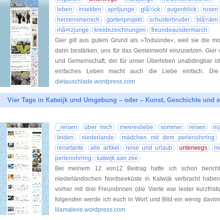
leben
insekten
apriljunge
glã¼ck
augenblick
rosen
herzensmensch
gartenprojekt
schusterbruder
blã¼ten
mã¤rzjunge
kreidezeichnungen
freundeausdermarch
Gier gilt aus gutem Grund als »Todsünde«, weil sie die mo
darin bestärken, uns für das Gemeinwohl einzusetzen. Gier 
und Gemeinschaft, der für unser Überleben unabdingbar ist 
einfaches Leben macht auch die Liebe einfach. Die
dietauschlade.wordpress.com
Vier Tage in Katwijk und Umgebung – oder – Kunst, Geschichte und 
_reisen
über mich
meeresliebe
sommer
reisen
ma
leiden
niederlande
mädchen mit dem perlenohrring
reisetante
alle artikel
reise und urlaub
unterwegs
m
perlenohrring
katwijk aan zee
Bei meinem 12 von12 Beitrag hatte ich schon berich
niederländischen Nordseeküste in Katwijk verbracht habe
vorher mit drei Freundinnen (die Vierte war leider kurzfrist
folgenden werde ich euch in Wort und Bild ein wenig davon 
lilamalerie.wordpress.com