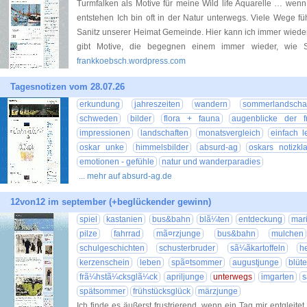
Turmfalken als Motive für meine Wild life Aquarelle … wen
entstehen Ich bin oft in der Natur unterwegs. Viele Wege 
Sanitz unserer Heimat Gemeinde. Hier kann ich immer wiede
gibt Motive, die begegnen einem immer wieder, wie Sc
frankkoebsch.wordpress.com
Tagesnotizen vom 28.07.26
erkundung
jahreszeiten
wandern
sommerlandschaf
schweden
bilder
flora + fauna
augenblicke der fr
impressionen
landschaften
monatsvergleich
einfach 
oskar unke
himmelsbilder
absurd-ag
oskars notizkl
emotionen - gefühle
natur und wanderparadies
... mehr auf absurd-ag.de
12von12 im september (+beglückender gewinn)
spiel
kastanien
bus&bahn
blã¼ten
entdeckung
mar
pilze
fahrrad
mã¤rzjunge
bus&bahn
mulchen
schulgeschichten
schusterbruder
sã¼ãkartoffeln
h
kerzenschein
leben
spã¤tsommer
augustjunge
blüt
frã¼hstã¼cksglã¼ck
apriljunge
unterwegs
imgarten
spätsommer
frühstücksglück
märzjunge
Ich finde es äußerst frustrierend, wenn ein Tag mir entgleit