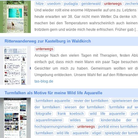
hitze
usedom
pudagla
geisterwald
unterwegs
zecheri
Und wieder rollt eine enorme Hitzewelle auf uns zu. Letztens
heute erwarten wir 38. Gar nicht mein Wetter. Da denke ic
machen bei den Temperaturen wahrscheinlich auch keinen 
trotzdem gern und würde mich heute erfrischen. Früher gab [
Ritterwanderweg zur Kastelburg in Waldkirch
unterwegs
einfach gut, dass mich mein Mann ein paar Tage besuchen k
Gesichter um mich zu haben. Gemeinsam wollten wir di
Umgebung entdecken. Unsere Wahl fiel auf den Ritterwanderw
tas-blog.de
Turmfalken als Motive für meine Wild life Aquarelle
turmfalken aquarelle
revier der turmfalken
spielwiesen de
der turmfalken
wiesen der turmfalken
turmfalke auf 
fotografie
frank koebsch
wild life aquarelle
por
aquarellmalerei
wildes land
kinderstube der tu
hochspannungsmasten
unterwegs
porträt eines turmfalken
turmfalken
wild life
aquarelle
vögel
spielplatz der turmf