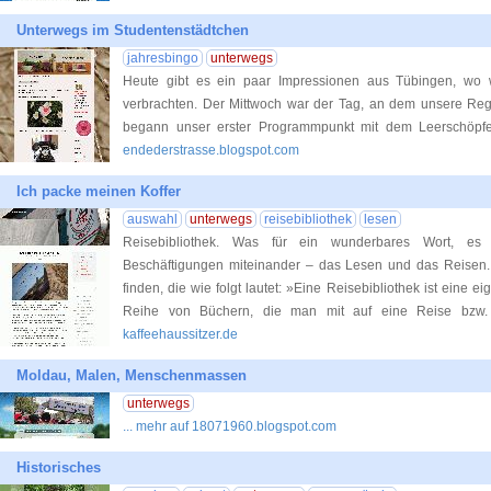
Unterwegs im Studentenstädtchen
jahresbingo
unterwegs
Heute gibt es ein paar Impressionen aus Tübingen, wo 
verbrachten. Der Mittwoch war der Tag, an dem unsere Regi
begann unser erster Programmpunkt mit dem Leerschöp
endederstrasse.blogspot.com
Ich packe meinen Koffer
auswahl
unterwegs
reisebibliothek
lesen
Reisebibliothek. Was für ein wunderbares Wort, es 
Beschäftigungen miteinander – das Lesen und das Reisen. A
finden, die wie folgt lautet: »Eine Reisebibliothek ist eine
Reihe von Büchern, die man mit auf eine Reise bzw
kaffeehaussitzer.de
Moldau, Malen, Menschenmassen
unterwegs
... mehr auf 18071960.blogspot.com
Historisches