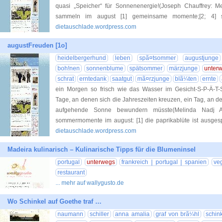
quasi „Speicher“ für Sonnenenergie!(Joseph Chauffrey: Mei
sammeln im august [1] gemeinsame momente;[2; 4] 
dietauschlade.wordpress.com
augustFreuden [1o]
heidelbergerhund
leben
spã¤tsommer
augustjunge
boh!nen
sonnenblume
spätsommer
märzjunge
unter
schrat
erntedank
saatgut
mã¤rzjunge
blã¼ten
ernte
ein Morgen so frisch wie das Wasser im Gesicht-S-P-Ä-T-
Tage, an denen sich die Jahreszeiten kreuzen, ein Tag, an 
aufgehende Sonne bewundern müsste(Melinda Nadj Abo
sommermomente im august: [1] die paprikablüte ist ausges
dietauschlade.wordpress.com
Madeira kulinarisch – Kulinarische Tipps für die Blumeninsel
portugal
unterwegs
frankreich | portugal | spanien
veg
restaurant
... mehr auf wallygusto.de
Wo Schinkel auf Goethe traf …
naumann
schiller
anna amalia
graf von brã¼hl
schin