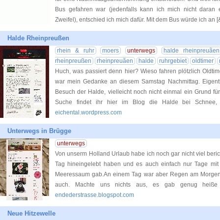
Bus gefahren war (jedenfalls kann ich mich nicht daran
Zweifel), entschied ich mich dafür. Mit dem Bus würde ich an 
Halde Rheinpreußen
rhein & ruhr
moers
unterwegs
halde rheinpreuãen
rheinpreußen
rheinpreuãen
halde
ruhrgebiet
oldtimer
Huch, was passiert denn hier? Wieso fahren plötzlich Oldti
war mein Gedanke an diesem Samstag Nachmittag. Eigentl
Besuch der Halde, vielleicht noch nicht einmal ein Grund für
Suche findet ihr hier im Blog die Halde bei Schnee,
eichental.wordpress.com
Unterwegs in Brügge
unterwegs
Von unserm Holland Urlaub habe ich noch gar nicht viel bericht
Tag hineingelebt haben und es auch einfach nur Tage mi
Meeressaum gab.An einem Tag war aber Regen am Morgen 
auch. Machte uns nichts aus, es gab genug heiße
endederstrasse.blogspot.com
Neue Hitzewelle