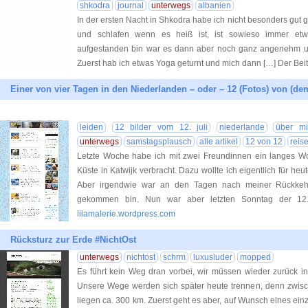
shkodra
journal
unterwegs
albanien
In der ersten Nacht in Shkodra habe ich nicht besonders gut 
und schlafen wenn es heiß ist, ist sowieso immer etw
aufgestanden bin war es dann aber noch ganz angenehm un
Zuerst hab ich etwas Yoga geturnt und mich dann […] Der Beit
Einer von vier Tagen in den Niederlanden – oder – 12 (Fotos) von (dem
leiden
12 bilder vom 12. juli
niederlande
über mi
unterwegs
samstagsplausch
alle artikel
12 von 12
reis
Letzte Woche habe ich mit zwei Freundinnen ein langes W
Küste in Katwijk verbracht. Dazu wollte ich eigentlich für heu
Aber irgendwie war an den Tagen nach meiner Rückkehr 
gekommen bin. Nun war aber letzten Sonntag der 1
lilamalerie.wordpress.com
Rücksturz zur Erde #NichtOst
unterwegs
nichtost
schrm
luxusluder
mopped
Es führt kein Weg dran vorbei, wir müssen wieder zurück i
Unsere Wege werden sich später heute trennen, denn zwi
liegen ca. 300 km. Zuerst geht es aber, auf Wunsch eines ei