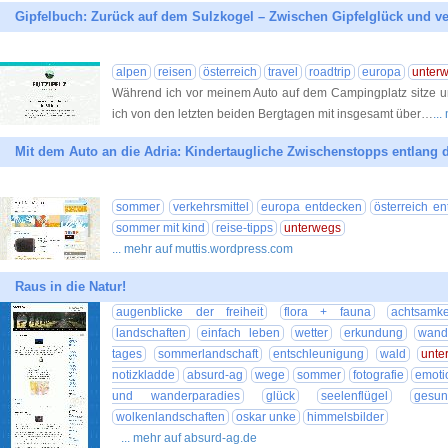
Gipfelbuch: Zurück auf dem Sulzkogel – Zwischen Gipfelglück und v
alpen
reisen
österreich
travel
roadtrip
europa
unter
Während ich vor meinem Auto auf dem Campingplatz sitze un
ich von den letzten beiden Bergtagen mit insgesamt über…
...
Mit dem Auto an die Adria: Kindertaugliche Zwischenstopps entlang 
sommer
verkehrsmittel
europa entdecken
österreich e
sommer mit kind
reise-tipps
unterwegs
... mehr auf muttis.wordpress.com
Raus in die Natur!
augenblicke der freiheit
flora + fauna
achtsamke
landschaften
einfach leben
wetter
erkundung
wand
tages
sommerlandschaft
entschleunigung
wald
unte
notizkladde
absurd-ag
wege
sommer
fotografie
emoti
und wanderparadies
glück
seelenflügel
gesun
wolkenlandschaften
oskar unke
himmelsbilder
... mehr auf absurd-ag.de