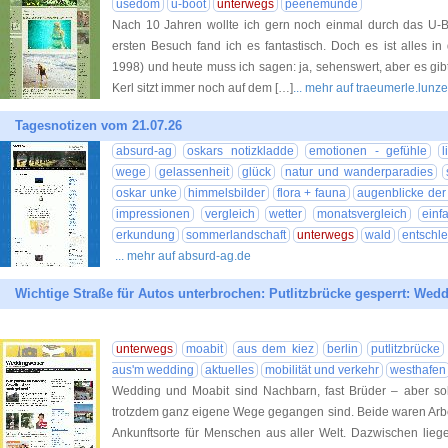
usedom
u-boot
unterwegs
peenemünde
Nach 10 Jahren wollte ich gern noch einmal durch das U-
ersten Besuch fand ich es fantastisch. Doch es ist alles in
1998) und heute muss ich sagen: ja, sehenswert, aber es gib
Kerl sitzt immer noch auf dem […]
... mehr auf traeumerle.lunze
Tagesnotizen vom 21.07.26
absurd-ag
oskars notizkladde
emotionen - gefühle
wege
gelassenheit
glück
natur und wanderparadies
oskar unke
himmelsbilder
flora + fauna
augenblicke der 
impressionen
vergleich
wetter
monatsvergleich
einf
erkundung
sommerlandschaft
unterwegs
wald
entschl
... mehr auf absurd-ag.de
Wichtige Straße für Autos unterbrochen: Putlitzbrücke gesperrt: Wed
unterwegs
moabit
aus dem kiez
berlin
putlitzbrücke
aus'm wedding
aktuelles
mobilität und verkehr
westhafen
Wedding und Moabit sind Nachbarn, fast Brüder – aber sol
trotzdem ganz eigene Wege gegangen sind. Beide waren Arbei
Ankunftsorte für Menschen aus aller Welt. Dazwischen lieg