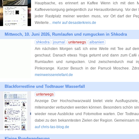
Hauptsache, es erinnert an Kaffee Wenn ich mit den M
Kaffeeversorgung gelegentlich zur Herausforderung. Vor der F
jeder Rastplatz meiner werden muss, vor Ort darf der Pe
Weiterle
... mehr auf desasterkreis.de
Mittwoch, 10. Juni 2026, Rumlaufen und rumgucken in Shkodra
shkodra
journal
unterwegs
albanien
Am nächsten Morgen saß ich eine Weile mit Tee auf de
geschaut. Danach etwas Yoga geturnt und dann zum Café g
Rumlaufen und rumgucken. Und zwischendurch mal irgen
Pinkorange. Kurzer Besuch in der Parrucë Moschee. Zdra
meinweisserelefant.de
Blackforrestline und Todtnauer Wasserfall
unterwegs
Anzeige Der Hochschwarzwald bietet viele Ausflugszie
miteinander verbunden werden können. Besonders schön si
wieder neue Ausblicke und Fotomotive warten. Der Todtnau
dabei zu den bekanntesten Zielen der Region. Gemeinsam m
auf chris-tas-blog.de
Kleine Rundwanderung