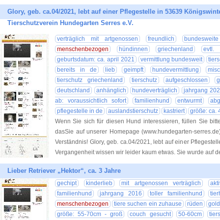
Glory, geb. ca.04/2021, lebt auf einer Pflegestelle in 53639 Königswinte
Tierschutzverein Hundegarten Serres e.V.
verträglich mit artgenossen
freundlich
bundesweite
menschenbezogen
hündinnen
griechenland
evtl.
geburtsdatum: ca. april 2021
vermittlung bundesweit
tier
bereits in de
lieb
geimpft
hundevermittlung
misc
tierschutz griechenland
tierschutz
aufgeschlossen
g
deutschland
anhänglich
hundeverträglich
jahrgang 20
ab: voraussichtlich sofort
familienhund
entwurmt
abg
pflegestelle in de
auslandstierschutz
kastriert
größe: ca.
Wenn Sie sich für diesen Hund interessieren, füllen Sie bitt
dasSie auf unserer Homepage (www.hundegarten-serres.de) 
Verständnis! Glory, geb. ca.04/2021, lebt auf einer Pflegeste
Vergangenheit wissen wir leider kaum etwas. Sie wurde auf d
Lieber Retriever „Hektor“, ca. 3 Jahre
gechipt
kinderlieb
mit artgenossen verträglich
akti
familienhund
jahrgang 2016
toller familienhund
tie
menschenbezogen
tiere suchen ein zuhause
rüden
gold
größe: 55-70cm - groß
couch gesucht
50-60cm
tier