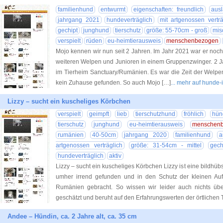
familienhund
entwurmt
eigenschaften: freundlich
ausl
jahrgang 2021
hundeverträglich
mit artgenossen verträ
gechipt
junghund
tierschutz
größe: 55-70cm - groß
mis
verspielt
rüden
eu-heimtierausweis
menschenbezogen
Mojo kennen wir nun seit 2 Jahren. Im Jahr 2021 war er noch 
weiteren Welpen und Junioren in einem Gruppenzwinger. 2 Jah
im Tierheim Sanctuary/Rumänien. Es war die Zeit der Welpen
kein Zuhause gefunden. So auch Mojo […]
... mehr auf hunde-
Lizzy – sucht ein kuscheliges Körbchen
verspielt
geimpft
lieb
tierschutzhund
fröhlich
hün
tierschutz
junghund
eu-heimtierausweis
menschen
rumänien
40-50cm
jahrgang 2020
familienhund
a
artgenossen verträglich
größe: 31-54cm - mittel
gech
hundeverträglich
aktiv
Lizzy – sucht ein kuscheliges Körbchen Lizzy ist eine bildhü
umher irrend gefunden und in den Schutz der kleinen Auffa
Rumänien gebracht. So wissen wir leider auch nichts über
geschätzt und beruht auf den Erfahrungswerten der örtlichen 
Andee – Hündin, ca. 2 Jahre alt, ca. 35 cm