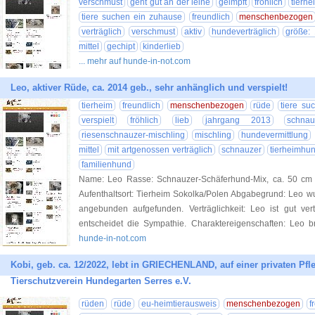
verschmust
geht gut an der leine
geimpft
fröhlich
tierhe
tiere suchen ein zuhause
freundlich
menschenbezogen
verträglich
verschmust
aktiv
hundeverträglich
größe: 
mittel
gechipt
kinderlieb
... mehr auf hunde-in-not.com
Leo, aktiver Rüde, ca. 2014 geb., sehr anhänglich und verspielt!
tierheim
freundlich
menschenbezogen
rüde
tiere su
verspielt
fröhlich
lieb
jahrgang 2013
schnau
riesenschnauzer-mischling
mischling
hundevermittlung
mittel
mit artgenossen verträglich
schnauzer
tierheimhu
familienhund
Name: Leo Rasse: Schnauzer-Schäferhund-Mix, ca. 50 cm g
Aufenthaltsort: Tierheim Sokolka/Polen Abgabegrund: Leo w
angebunden aufgefunden. Verträglichkeit: Leo ist gut ve
entscheidet die Sympathie. Charaktereigenschaften: Leo b
hunde-in-not.com
Kobi, geb. ca. 12/2022, lebt in GRIECHENLAND, auf einer privaten Pfleg
Tierschutzverein Hundegarten Serres e.V.
rüden
rüde
eu-heimtierausweis
menschenbezogen
f