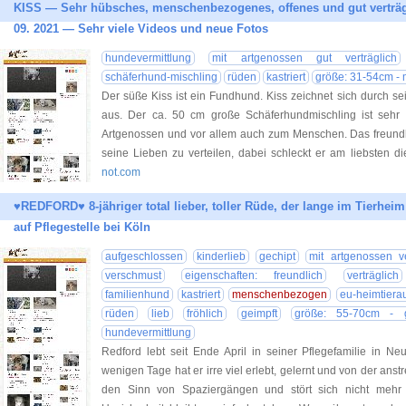
KISS — Sehr hübsches, menschenbezogenes, offenes und gut verträ
09. 2021 — Sehr viele Videos und neue Fotos
hundevermittlung
mit artgenossen gut verträglich
schäferhund-mischling
rüden
kastriert
größe: 31-54cm - m
Der süße Kiss ist ein Fundhund. Kiss zeichnet sich durch s
aus. Der ca. 50 cm große Schäferhundmischling ist sehr ve
Artgenossen und vor allem auch zum Menschen. Das freundl
seine Lieben zu verteilen, dabei schleckt er am liebsten 
not.com
♥REDFORD♥ 8-jähriger total lieber, toller Rüde, der lange im Tierhei
auf Pflegestelle bei Köln
aufgeschlossen
kinderlieb
gechipt
mit artgenossen ve
verschmust
eigenschaften: freundlich
verträglich
familienhund
kastriert
menschenbezogen
eu-heimtiera
rüden
lieb
fröhlich
geimpft
größe: 55-70cm - 
hundevermittlung
Redford lebt seit Ende April in seiner Pflegefamilie in Ne
wenigen Tage hat er irre viel erlebt, gelernt und von der ans
den Sinn von Spaziergängen und stört sich nicht mehr 