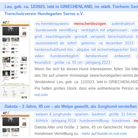
Leo, geb. ca. 12/2023, lebt in GRIECHENLAND, im städt. Tierheim Serr
Tierschutzverein Hundegarten Serres e.V.
eu-heimtierausweis
menschenbezogen
aufenthaltsort:
bundesweite vermittlung
verträglich mit artgenossen
vid
groß
mischlingsrüde
geimpft
verspielt
tierschutzhund
l
ausreisebreit ab: sofort
geboren: ca. dezember 2023
herdenschutzhund-mix
abgabe mit sicherheitsgeschirr (incl.
video
hundeverträglich
familienhund
entwurmt
freundlich
größe: ca. 55 cm
jahrgang 2023
Wenn Sie sich für diesen Hund interessieren, füllen Sie bitt
das Sie auf unserer Homepage (www.hundegarten-serres.de) 
Verständnis! Leo, geb. ca. 12/2023, lebt in GRIECHENLAND,
Pia hatten großes Glück, dass eine aufmerksame Person a
not.com
Dakota – 2 Jahre, 45 cm – als Welpe gewollt, als Junghund verstoßen
welpen & junghunde
spanien
kastriert
größe: 31-54cm -
fröhlich
jahrgang 2018
hundevermittlung
hündinnen
me
Dakota Alter und Größe: 2 Jahre, 45 cm Geschlecht: Hündin (k
Hündinnen Vermittlung zu
... mehr auf hunde-in-not.com