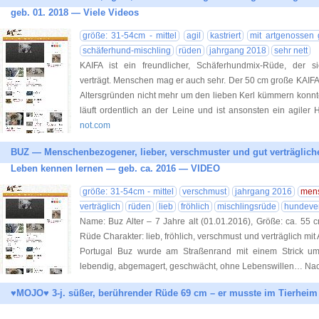
geb. 01. 2018 — Viele Videos
größe: 31-54cm - mittel
agil
kastriert
mit artgenossen g
schäferhund-mischling
rüden
jahrgang 2018
sehr nett
KAIFA ist ein freundlicher, Schäferhundmix-Rüde, der 
verträgt. Menschen mag er auch sehr. Der 50 cm große KAIFA h
Altersgründen nicht mehr um den lieben Kerl kümmern konnt
läuft ordentlich an der Leine und ist ansonsten ein agiler 
not.com
BUZ — Menschenbezogener, lieber, verschmuster und gut verträglich
Leben kennen lernen — geb. ca. 2016 — VIDEO
größe: 31-54cm - mittel
verschmust
jahrgang 2016
men
verträglich
rüden
lieb
fröhlich
mischlingsrüde
hundever
Name: Buz Alter – 7 Jahre alt (01.01.2016), Größe: ca. 55 
Rüde Charakter: lieb, fröhlich, verschmust und verträglich mit
Portugal Buz wurde am Straßenrand mit einem Strick um
lebendig, abgemagert, geschwächt, ohne Lebenswillen… Nac
♥MOJO♥ 3-j. süßer, berührender Rüde 69 cm – er musste im Tierhei