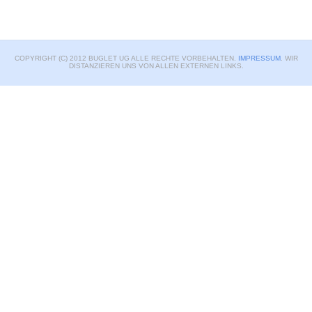
COPYRIGHT (C) 2012 BUGLET UG ALLE RECHTE VORBEHALTEN.
IMPRESSUM
. WIR
DISTANZIEREN UNS VON ALLEN EXTERNEN LINKS.