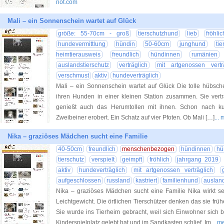
not.com
Mali – ein Sonnenschein wartet auf Glück
größe: 55-70cm - groß
tierschutzhund
lieb
fröhlic
hundevermittlung
hündin
50-60cm
junghund
tie
heimtierausweis
freundlich
hündinnen
rumänien
auslandstierschutz
verträglich
mit artgenossen vertr
verschmust
aktiv
hundeverträglich
Mali – ein Sonnenschein wartet auf Glück Die tolle hübsch
ihren Hunden in einer kleinen Station zusammen. Sie vertr
genießt auch das Herumtollen mit ihnen. Schon nach kur
Zweibeiner erobert. Ein Schatz auf vier Pfoten. Ob Mali […]
...
Nika – graziöses Mädchen sucht eine Familie
40-50cm
freundlich
menschenbezogen
hündinnen
hü
tierschutz
verspielt
geimpft
fröhlich
jahrgang 2019
aktiv
hundeverträglich
mit artgenossen verträglich
aufgeschlossen
russland
kastriert
familienhund
ausland
Nika – graziöses Mädchen sucht eine Familie Nika wirkt seh
Leichtgewicht. Die örtlichen Tierschützer denken das sie frü
Sie wurde ins Tierheim gebracht, weil sich Einwohner sich 
Kinderspielplatz gelebt hat und im Sandkasten schlief. Im
... 