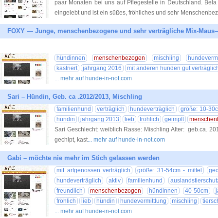
paar Monaten bei uns auf Pflegestelle in Deutschland. Bela 
eingelebt und ist ein süßes, fröhliches und sehr Menschenbez
FOXY — Junge, menschenbezogene und sehr verträgliche Mix-Maus—
hündinnen
menschenbezogen
mischling
hundevermi
kastriert
jahrgang 2016
mit anderen hunden gut verträglic
... mehr auf hunde-in-not.com
Sari – Hündin, Geb. ca .2012/2013, Mischling
familienhund
verträglich
hundeverträglich
größe: 10-30c
hündin
jahrgang 2013
lieb
fröhlich
geimpft
menschen
Sari Geschlecht: weiblich Rasse: Mischling Alter: geb.ca. 2
gechipt, kast
... mehr auf hunde-in-not.com
Gabi – möchte nie mehr im Stich gelassen werden
mit artgenossen verträglich
größe: 31-54cm - mittel
gec
hundeverträglich
aktiv
familienhund
auslandstierschut
freundlich
menschenbezogen
hündinnen
40-50cm
fröhlich
lieb
hündin
hundevermittlung
mischling
tiersc
... mehr auf hunde-in-not.com