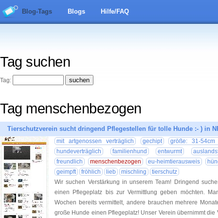
Blog-Tags
Blogs
Hilfe/FAQ
Tag suchen
Tag:
Tag menschenbezogen
Tierschutzverein sucht dringend Pflegestellen für tolle Hunde :- ) in 
mit artgenossen verträglich
gechipt
größe: 31-54cm 
hundeverträglich
familienhund
entwurmt
auslandst
freundlich
menschenbezogen
eu-heimtierausweis
hün
geimpft
fröhlich
lieb
mischling
tierschutz
Wir suchen Verstärkung in unserem Team! Dringend such
einen Pflegeplatz bis zur Vermittlung geben möchten. M
Wochen bereits vermittelt, andere brauchen mehrere Monate
große Hunde einen Pflegeplatz! Unser Verein übernimmt die