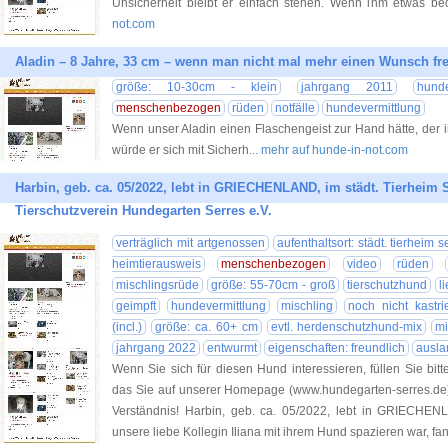
Unsicherheit bleibt er einfach stehen. Wenn ihm etwas bed
not.com
Aladin – 8 Jahre, 33 cm – wenn man nicht mal mehr einen Wunsch fre
größe: 10-30cm - klein
jahrgang 2011
hunde
menschenbezogen
rüden
notfälle
hundevermittlung
Wenn unser Aladin einen Flaschengeist zur Hand hätte, der 
würde er sich mit Sicherh
... mehr auf hunde-in-not.com
Harbin, geb. ca. 05/2022, lebt in GRIECHENLAND, im städt. Tierheim S
Tierschutzverein Hundegarten Serres e.V.
verträglich mit artgenossen
aufenthaltsort: städt. tierheim s
heimtierausweis
menschenbezogen
video
rüden
mischlingsrüde
größe: 55-70cm - groß
tierschutzhund
l
geimpft
hundevermittlung
mischling
noch nicht kastrie
(incl.)
größe: ca. 60+ cm
evtl. herdenschutzhund-mix
mi
jahrgang 2022
entwurmt
eigenschaften: freundlich
ausla
Wenn Sie sich für diesen Hund interessieren, füllen Sie bitt
das Sie auf unserer Homepage (www.hundegarten-serres.de) 
Verständnis! Harbin, geb. ca. 05/2022, lebt in GRIECHENL
unsere liebe Kollegin Iliana mit ihrem Hund spazieren war, fan