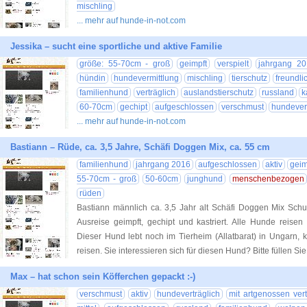
mischling
... mehr auf hunde-in-not.com
Jessika – sucht eine sportliche und aktive Familie
größe: 55-70cm - groß
geimpft
verspielt
jahrgang 20
hündin
hundevermittlung
mischling
tierschutz
freundli
familienhund
verträglich
auslandstierschutz
russland
k
60-70cm
gechipt
aufgeschlossen
verschmust
hundevert
... mehr auf hunde-in-not.com
Bastiann – Rüde, ca. 3,5 Jahre, Schäfi Doggen Mix, ca. 55 cm
familienhund
jahrgang 2016
aufgeschlossen
aktiv
geim
55-70cm - groß
50-60cm
junghund
menschenbezogen
rüden
Bastiann männlich ca. 3,5 Jahr alt Schäfi Doggen Mix Schul
Ausreise geimpft, gechipt und kastriert. Alle Hunde reise
Dieser Hund lebt noch im Tierheim (Allatbarat) in Ungarn,
reisen. Sie interessieren sich für diesen Hund? Bitte füllen Si
Max – hat schon sein Köfferchen gepackt :-)
verschmust
aktiv
hundeverträglich
mit artgenossen vert