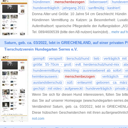
hündinnen
menschenbezogen
liebenswert
hundeverm
hundeverträglich
jahrgang 2011
sanftmütig
kastriert
Donna Alter und Größe: 10 Jahre 54 cm Geschlecht: Hündin (k
Hündinnen Vermittlung zu Katzen: ja Besonderheit: Luxation
Aufenthaltsort: spanische Pflegestelle der Auffangstation „AS
Tel. 089/4606539 (bitte den AB nutzen) karin(dot)
... mehr auf
Saturn, geb. ca. 03/2022, lebt in GRIECHENLAND, auf einer privaten Pfl
Tierschutzverein Hundegarten Serres e.V.
geimpft
verspielt
tierschutzhund
lieb
verträglich m
größe: 55-70cm - groß
evtl. herdenschutzhund-mix
ab
hundevermittlung
mischling
ausreisebereit ab: sofort
v
heimtierausweis
menschenbezogen
verträglich m
auslandstierschutz
süß
entwurmt
geboren: ca. mär
gechipt
mit video
aufgeweckt
hundeverträglich
private 
Wenn Sie sich für diesen Hund interessieren, füllen Sie bitt
das Sie auf unserer Homepage (www.hundegarten-serres.de) 
Verständnis! Saturn, geb. ca. 03/2022, lebt in GRIECHENLA
Diese hübschen Geschwisterchen mit ihren außergewöhnli
not.com