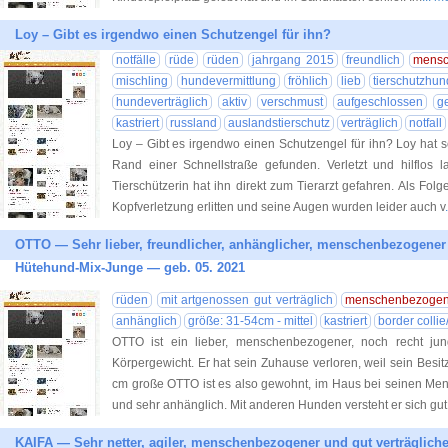
Loy – Gibt es irgendwo einen Schutzengel für ihn?
notfälle
rüde
rüden
jahrgang 2015
freundlich
mens
mischling
hundevermittlung
fröhlich
lieb
tierschutzhun
hundeverträglich
aktiv
verschmust
aufgeschlossen
g
kastriert
russland
auslandstierschutz
verträglich
notfall
Loy – Gibt es irgendwo einen Schutzengel für ihn? Loy hat 
Rand einer Schnellstraße gefunden. Verletzt und hilflos l
Tierschützerin hat ihn direkt zum Tierarzt gefahren. Als Fol
Kopfverletzung erlitten und seine Augen wurden leider auch v
OTTO — Sehr lieber, freundlicher, anhänglicher, menschenbezogener 
Hütehund-Mix-Junge — geb. 05. 2021
rüden
mit artgenossen gut verträglich
menschenbezoge
anhänglich
größe: 31-54cm - mittel
kastriert
border collie
OTTO ist ein lieber, menschenbezogener, noch recht ju
Körpergewicht. Er hat sein Zuhause verloren, weil sein Besitze
cm große OTTO ist es also gewohnt, im Haus bei seinen Mens
und sehr anhänglich. Mit anderen Hunden versteht er sich gut.
KAIFA — Sehr netter, agiler, menschenbezogener und gut verträglic