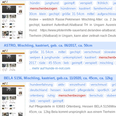
hündin
junghund
geimpft
verspielt
fröhlich
j
menschenbezogen
hündinnen
kastriert
familienhund
30cm - klein
gechipt
größe: 31-54cm - mittel
aufgeschlos
Andee – weiblich Rasse:Pekinesen Mischling Alter: ca. 2 Ja
gechipt, kastriert Aufenthalt:Allatbarat TH in Ungarn Ausr
Hund: https://www.pfotenhilfe-sauerland.de/andee-allatb
Tierheim (Allatbarat) in Ungarn, kann aber zeitnah nach Deut
ASTRO, Mischling, kastriert, geb. ca. 06/2017, ca. 50cm
größe: 31-54cm - mittel
gechipt
verschmust
slowake
welpen & junghunde
unkompliziert
kastriert
menschenb
2017
rüde
45-55cm
lieb
geimpft
verspielt
mischling
... mehr auf hunde-in-not.com
BELA S156, Mischling, kastriert, geb.ca. 11/2020, ca. 45cm, ca. 12kg
hundeerfahrung
aktiv
einzelhund
verschmust
gr
deutschland
hessen
kastriert
pflegestelle
sportlich
ja
ortenberg
ruhig
menschenbezogen
tierschutz
stuben
lieb
verspielt
geimpft
Auf Pflegestelle in 63683 Ortenberg, Hessen BELA S156Mischl
45cm, ca. 12kg Bela kommt ursprünglich aus einem Tierheim in