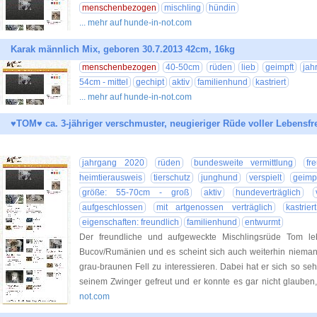
menschenbezogen
mischling
hündin
... mehr auf hunde-in-not.com
Karak männlich Mix, geboren 30.7.2013 42cm, 16kg
menschenbezogen
40-50cm
rüden
lieb
geimpft
jah
54cm - mittel
gechipt
aktiv
familienhund
kastriert
... mehr auf hunde-in-not.com
♥TOM♥ ca. 3-jähriger verschmuster, neugieriger Rüde voller Lebensf
jahrgang 2020
rüden
bundesweite vermittlung
fr
heimtierausweis
tierschutz
junghund
verspielt
geimp
größe: 55-70cm - groß
aktiv
hundeverträglich
aufgeschlossen
mit artgenossen verträglich
kastriert
eigenschaften: freundlich
familienhund
entwurmt
Der freundliche und aufgeweckte Mischlingsrüde Tom le
Bucov/Rumänien und es scheint sich auch weiterhin niema
grau-braunen Fell zu interessieren. Dabei hat er sich so s
seinem Zwinger gefreut und er konnte es gar nicht glauben,
not.com