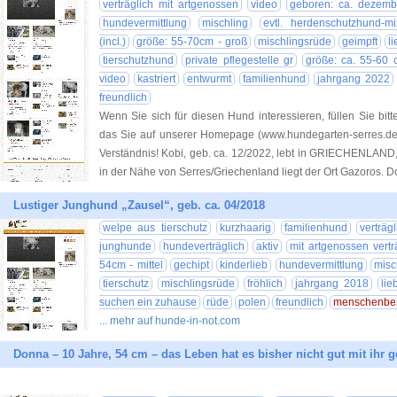
verträglich mit artgenossen
video
geboren: ca. dezem
hundevermittlung
mischling
evtl. herdenschutzhund-mi
(incl.)
größe: 55-70cm - groß
mischlingsrüde
geimpft
l
tierschutzhund
private pflegestelle gr
größe: ca. 55-60 
video
kastriert
entwurmt
familienhund
jahrgang 2022
freundlich
Wenn Sie sich für diesen Hund interessieren, füllen Sie bitt
das Sie auf unserer Homepage (www.hundegarten-serres.de) 
Verständnis! Kobi, geb. ca. 12/2022, lebt in GRIECHENLAND, 
in der Nähe von Serres/Griechenland liegt der Ort Gazoros. Do
Lustiger Junghund „Zausel“, geb. ca. 04/2018
welpe aus tierschutz
kurzhaarig
familienhund
verträgl
junghunde
hundeverträglich
aktiv
mit artgenossen vertr
54cm - mittel
gechipt
kinderlieb
hundevermittlung
misc
tierschutz
mischlingsrüde
fröhlich
jahrgang 2018
lie
suchen ein zuhause
rüde
polen
freundlich
menschenbe
... mehr auf hunde-in-not.com
Donna – 10 Jahre, 54 cm – das Leben hat es bisher nicht gut mit ihr 