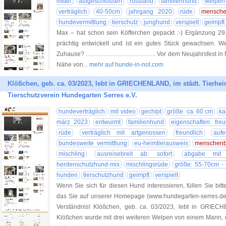
mittel
aufgeschlossen
russland
familienhund
welpen
verträglich
40-50cm
jahrgang 2020
rüde
mensch
hundevermittlung
tierschutz
junghund
verspielt
geimpft
Max – hat schon sein Köfferchen gepackt :-) Ergänzung 29.
prächtig entwickelt und ist ein gutes Stück gewachsen. We
Zuhause? …………………………….. Vor dem Neujahrsfest in Nakha
Nähe von
... mehr auf hunde-in-not.com
Klößchen, geb. ca. 03/2023, lebt in GRIECHENLAND, im städt. Tierheim
Tierschutzverein Hundegarten Serres e.V.
hundeverträglich
mit video
gechipt
größe: ca. 60 cm
ka
märz 2023
entwurmt
familienhund
eigenschaften: freu
rüde
verträglich mit artgenossen
freundlich
aufe
bundesweite vermittlung
eu-heimtierausweis
menschen
mischling
ausreisebreit ab: sofort
abgabe mit si
herdenschutzhund-mix
mischlingsrüde
größe: 55-70cm -
hunden
tierschutzhund
geimpft
verspielt
Wenn Sie sich für diesen Hund interessieren, füllen Sie bitt
das Sie auf unserer Homepage (www.hundegarten-serres.de) 
Verständnis! Klößchen, geb. ca. 03/2023, lebt in GRIECH
Klößchen wurde mit drei weiteren Welpen von einem Mann, d