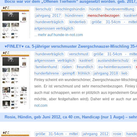
Bocsi war vor dem „Offenen Tierheim“ ausgesetzt worden. geb. 2017
tierschutz
mischlingshündin
hündin
hundevermittlung
jahrgang 2017
hündinnen
menschenbezogen
kastrier
hundeverträglich
kinderlieb
größe: 31-54cm - mitte
artgenossen verträglich
... mehr auf hunde-in-not.com
♥FINLEY♥ ca. 5-jähriger verschmuster Zwergschnauzer-Mischling 35-
hundeverträglich
verschmust
größe: 31-54cm - mitte
artgenossen verträglich
kastriert
auslandstierschutz
e
familienhund
rüden
freundlich
eu-heimtierausweis
hunderfahrene
geimpft
fröhlich
jahrgang 2018
lieb
Finley scheint ein wunderschöner, Zwergschnauzer-Mischlin
sein. Er ist verschmust und sehr menschenbezogen. Finley i
auch mal schnappen, wenn er plötzlich aus irgendeinem Gru
möchte, aber festgehalten wird). Daher wird er auch nur a
not.com
Rosie, Hündin, geb Juni 2012, ca 40 cm, Handicap (nur 1 Auge) – seh
größe: 31-54cm - mittel
jahrgang 2012
rosie
handi