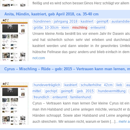
fleißig und es wird schon besser.Ginos Herz schlägt vor allem 
Anita, Hündin, kastriert, geb April 2018, ca. 35-40 cm
hündinnen
jahrgang 2018
kastriert
geimpft
auslandstie
größe: 10-30cm - klein
mischling
entwurmt
Unsere kleine Anita bestritt bis vor einem Jahr ihr Dasein a
und hat sicherlich schon sehr viel erleben und durchmach
kastriert werden und dann wieder in ihr gewohntes Umfel
hübsche Fellnase das ganz anders und blieb einfach in dem 
not.com
Cyrus – Mischling – Rüde – geb: 2015 – Vertrauen kann man lernen, m
hundeverträglich
kastriert
schulterhöhe: 42cm
lieb
au
mittel
gechipt
geimpft
geb. 2015
hundevermittlung
freundlich
entwurmt
familienhund
Cyrus – Vertrauen kann man lernen Der kleine Cyrus ist ein
man ihm Halsband und Leine anlegen möchte, versucht er da
Händen schnappt. Sowie aber Halsband und Leine angelegt si
auch streicheln. Wir wissen nicht, warum er beim […]
... mehr 