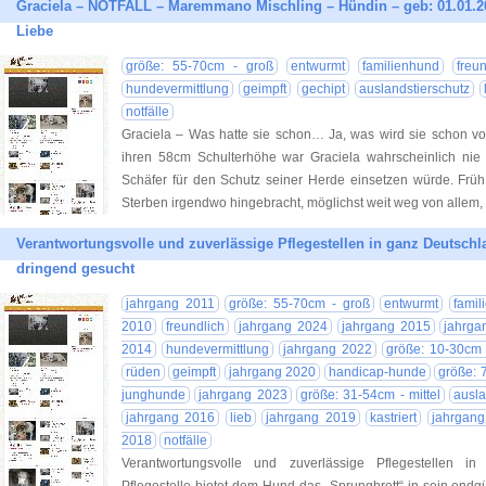
Graciela – NOTFALL – Maremmano Mischling – Hündin – geb: 01.01.2
Liebe
größe: 55-70cm - groß
entwurmt
familienhund
freun
hundevermittlung
geimpft
gechipt
auslandstierschutz
notfälle
Graciela – Was hatte sie schon… Ja, was wird sie schon 
ihren 58cm Schulterhöhe war Graciela wahrscheinlich nie
Schäfer für den Schutz seiner Herde einsetzen würde. Fr
Sterben irgendwo hingebracht, möglichst weit weg von allem, 
Verantwortungsvolle und zuverlässige Pflegestellen in ganz Deutschl
dringend gesucht
jahrgang 2011
größe: 55-70cm - groß
entwurmt
famil
2010
freundlich
jahrgang 2024
jahrgang 2015
jahrga
2014
hundevermittlung
jahrgang 2022
größe: 10-30cm 
rüden
geimpft
jahrgang 2020
handicap-hunde
größe: 
junghunde
jahrgang 2023
größe: 31-54cm - mittel
ausla
jahrgang 2016
lieb
jahrgang 2019
kastriert
jahrgan
2018
notfälle
Verantwortungsvolle und zuverlässige Pflegestellen i