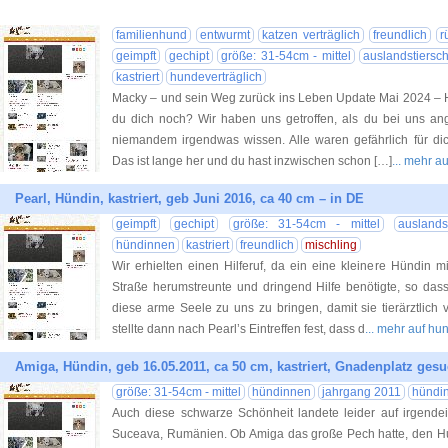
familienhund
entwurmt
katzen verträglich
freundlich
r
geimpft
gechipt
größe: 31-54cm - mittel
auslandstiersch
kastriert
hundeverträglich
Macky – und sein Weg zurück ins Leben Update Mai 2024 – Ha
du dich noch? Wir haben uns getroffen, als du bei uns an
niemandem irgendwas wissen. Alle waren gefährlich für dic
Das ist lange her und du hast inzwischen schon […]
... mehr a
Pearl, Hündin, kastriert, geb Juni 2016, ca 40 cm – in DE
geimpft
gechipt
größe: 31-54cm - mittel
auslands
hündinnen
kastriert
freundlich
mischling
Wir erhielten einen Hilferuf, da ein eine kleinere Hündin 
Straße herumstreunte und dringend Hilfe benötigte, so das
diese arme Seele zu uns zu bringen, damit sie tierärztlich 
stellte dann nach Pearl’s Eintreffen fest, dass d
... mehr auf hu
Amiga, Hündin, geb 16.05.2011, ca 50 cm, kastriert, Gnadenplatz gesu
größe: 31-54cm - mittel
hündinnen
jahrgang 2011
hündi
Auch diese schwarze Schönheit landete leider auf irgendei
Suceava, Rumänien. Ob Amiga das große Pech hatte, den H