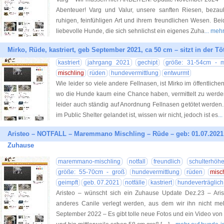
Abenteuer! Varg und Valur, unsere sanften Riesen, bezaub
ruhigen, feinfühligen Art und ihrem freundlichen Wesen. Be
liebevolle Hunde, die sich sehnlichst ein eigenes Zuha
... meh
Mirko, Rüde, kastriert, geb September 2021, ca 50 cm – sitzt in der Tö
kastriert
jahrgang 2021
gechipt
größe: 31-54cm - mi
mischling
rüden
hundevermittlung
entwurmt
Wie leider so viele andere Fellnasen, ist Mirko im öffentliche
wo die Hunde kaum eine Chance haben, vermittelt zu werden
leider auch ständig auf Anordnung Fellnasen getötet werden
im Public Shelter gelandet ist, wissen wir nicht, jedoch ist es
..
Aristeo – NOTFALL – Maremmano Mischling – Rüde – geb: 01.07.2021 –
Zuhause
maremmano-mischling
notfall
freundlich
schulterhöh
größe: 55-70cm - groß
hundevermittlung
rüden
misc
geimpft
geb. 07.2021
notfälle
kastriert
hundeverträglich
Aristeo – wünscht sich ein Zuhause Update Dez.23 – Ariste
anderes Canile verlegt werden, aus dem wir ihn nicht mehr
September 2022 – Es gibt tolle neue Fotos und ein Video von