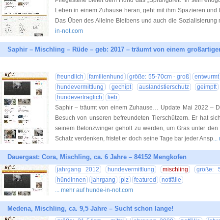
Pflegestelle bietet dem Hund das „Sprungbrett“ in sein endgü
Leben in einem Zuhause heran, geht mit ihm Spazieren und b
Das Üben des Alleine Bleibens und auch die Sozialisierung 
in-not.com
Saphir – Mischling – Rüde – geb: 2017 – träumt von einem großarti
freundlich
familienhund
größe: 55-70cm - groß
entwurmt
hundevermittlung
gechipt
auslandstierschutz
geimpft
hundeverträglich
lieb
Saphir – träumt von einem Zuhause… Update Mai 2022 – De
Besuch von unseren befreundeten Tierschützern. Er hat sich
seinem Betonzwinger geholt zu werden, um Gras unter den
Schatz verdenken, fristet er doch seine Tage bar jeder Ansp
..
Dauergast: Cora, Mischling, ca. 6 Jahre – 84152 Mengkofen
jahrgang 2012
hundevermittlung
mischling
größe: 
hündinnen
jahrgang
plz
featured
notfälle
... mehr auf hunde-in-not.com
Medena, Mischling, ca. 9,5 Jahre – Sucht schon lange!