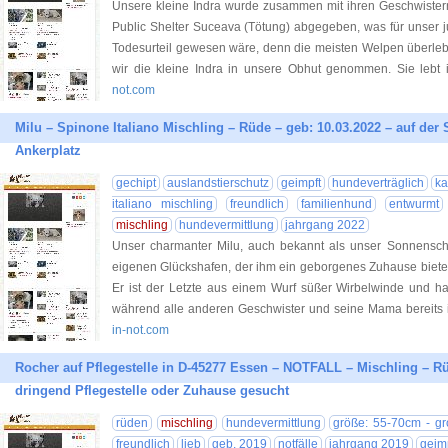
Unsere kleine Indra wurde zusammen mit ihren Geschwistern 
Public Shelter Suceava (Tötung) abgegeben, was für unser 
Todesurteil gewesen wäre, denn die meisten Welpen überlebe
wir die kleine Indra in unsere Obhut genommen. Sie lebt 
not.com
Milu – Spinone Italiano Mischling – Rüde – geb: 10.03.2022 – auf de
Ankerplatz
gechipt
auslandstierschutz
geimpft
hundeverträglich
ka
italiano mischling
freundlich
familienhund
entwurmt
mischling
hundevermittlung
jahrgang 2022
Unser charmanter Milu, auch bekannt als unser Sonnensch
eigenen Glückshafen, der ihm ein geborgenes Zuhause bietet
Er ist der Letzte aus einem Wurf süßer Wirbelwinde und ha
während alle anderen Geschwister und seine Mama bereits 
in-not.com
Rocher auf Pflegestelle in D-45277 Essen – NOTFALL – Mischling – Rü
dringend Pflegestelle oder Zuhause gesucht
rüden
mischling
hundevermittlung
größe: 55-70cm - gr
freundlich
lieb
geb. 2019
notfälle
jahrgang 2019
geim