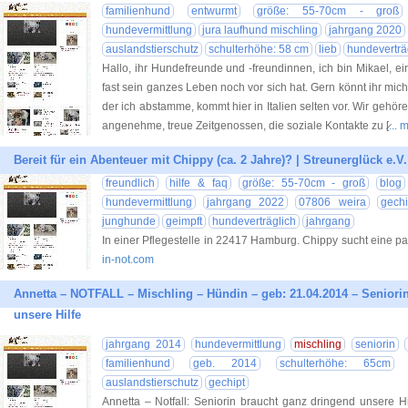
familienhund
entwurmt
größe: 55-70cm - groß
hundevermittlung
jura laufhund mischling
jahrgang 2020
auslandstierschutz
schulterhöhe: 58 cm
lieb
hundeverträ
Hallo, ihr Hundefreunde und -freundinnen, ich bin Mikael, e
fast sein ganzes Leben noch vor sich hat. Gern könnt ihr mi
der ich abstamme, kommt hier in Italien selten vor. Wir gehö
angenehme, treue Zeitgenossen, die soziale Kontakte zu [̷
...
Bereit für ein Abenteuer mit Chippy (ca. 2 Jahre)? | Streunerglück e.V.
freundlich
hilfe & faq
größe: 55-70cm - groß
blog
hundevermittlung
jahrgang 2022
07806 weira
gechi
junghunde
geimpft
hundeverträglich
jahrgang
In einer Pflegestelle in 22417 Hamburg. Chippy sucht eine p
in-not.com
Annetta – NOTFALL – Mischling – Hündin – geb: 21.04.2014 – Seniori
unsere Hilfe
jahrgang 2014
hundevermittlung
mischling
seniorin
familienhund
geb. 2014
schulterhöhe: 65cm
auslandstierschutz
gechipt
Annetta – Notfall: Seniorin braucht ganz dringend unsere H