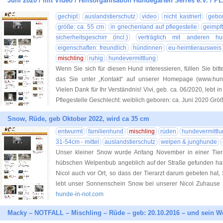
Juni 2020 / mit Video / Hilfsorganisation Hundegarten Serres e.V. / P
gechipt
auslandstierschutz
video
nicht kastriert
gebor
größe: ca. 55 cm
in griechenland auf pflegestelle
geimpf
sicherheitsgeschirr (incl.)
verträglich mit anderen h
eigenschaften: freundlich
hündinnen
eu-heimtierausweis
mischling
ruhig
hundevermittlung
Wenn Sie sich für diesen Hund interessieren, füllen Sie bitt
das Sie unter „Kontakt“ auf unserer Homepage (www.hund
Vielen Dank für Ihr Verständnis! Vivi, geb. ca. 06/2020, leb
Pflegestelle Geschlecht: weiblich geboren: ca. Juni 2020 Größ
Snow, Rüde, geb Oktober 2022, wird ca 35 cm
entwurmt
familienhund
mischling
rüden
hundevermittl
31-54cm - mittel
auslandstierschutz
welpen & junghunde
Unser kleiner Snow wurde Anfang November in einer Tie
hübschen Welpenbub angeblich auf der Straße gefunden hat.
Nicol auch vor Ort, so dass der Tierarzt darum gebeten hat
lebt unser Sonnenschein Snow bei unserer Nicol Zuhause
hunde-in-not.com
Macky – NOTFALL – Mischling – Rüde – geb: 20.10.2016 – und sein W