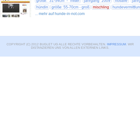
größe: 31-54cm - mittel
jahrgang 2009
notfälle
jahr
hündin
größe: 55-70cm - groß
mischling
hundevermittlu
... mehr auf hunde-in-not.com
COPYRIGHT (C) 2012 BUGLET UG ALLE RECHTE VORBEHALTEN.
IMPRESSUM
. WIR
DISTANZIEREN UNS VON ALLEN EXTERNEN LINKS.