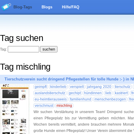
Blog-Tags
Blogs
Hilfe/FAQ
Tag suchen
Tag:
Tag mischling
Tierschutzverein sucht dringend Pflegestellen für tolle Hunde :- ) in 
geimpft
kinderlieb
verspielt
jahrgang 2020
tierschutz
auslandstierschutz
gechipt
hündinnen
lieb
kastriert
f
eu-heimtierausweis
familienhund
menschenbezogen
fr
verschmust
mischling
Wir suchen Verstärkung in unserem Team! Dringend such
einen Pflegeplatz bis zur Vermittlung geben möchten. M
Wochen bereits vermittelt, andere brauchen mehrere Monate
große Hunde einen Pflegeplatz! Unser Verein übernimmt die