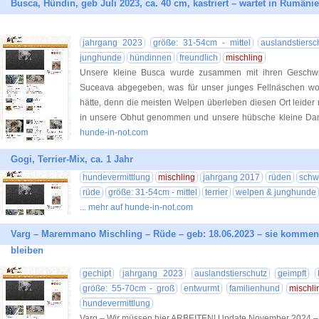
Busca, Hündin, geb Juli 2023, ca. 40 cm, kastriert – wartet in Rumän
jahrgang 2023
größe: 31-54cm - mittel
auslandstiersc
junghunde
hündinnen
freundlich
mischling
Unsere kleine Busca wurde zusammen mit ihren Geschwis
Suceava abgegeben, was für unser junges Fellnäschen woh
hätte, denn die meisten Welpen überleben diesen Ort leider 
in unsere Obhut genommen und unsere hübsche kleine Dam
hunde-in-not.com
Gogi, Terrier-Mix, ca. 1 Jahr
hundevermittlung
mischling
jahrgang 2017
rüden
schw
rüde
größe: 31-54cm - mittel
terrier
welpen & junghunde
... mehr auf hunde-in-not.com
Varg – Maremmano Mischling – Rüde – geb: 18.06.2023 – sie kommen 
bleiben
gechipt
jahrgang 2023
auslandstierschutz
geimpft
größe: 55-70cm - groß
entwurmt
familienhund
mischli
hundevermittlung
Varg – Wir müssen hier ARBEITEN! Update November 2024 – V