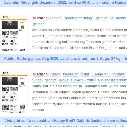
Leander, Rüde, geb Dezember 2022, wird ca 40-45 cm – sitzt in Rumän
mischling
rüden
hundevermittlung
gechipt
auslandst
geimpft
Wie leider so viele andere Fellnasen, ist der kleine Leander i
wo die Hunde kaum eine Chance haben, vermittelt zu werden
leider auch ständig auf Anordnung Fellnasen getötet werden
Familie an diesen schrecklichen und tristen Ort gebracht und 
Pablo, Rüde, geb ca. Aug 2020, ca 50 cm, blind, nur 1 Auge, 27 kg – 
mischling
rüden
freundlich
blind
1 auge fehlt
notfälle
hunde
gechipt
größe: 31-54cm - mittel
auslandstierschutz
Pablo war ein Strassenhund in Rumänien und wurde von 
Rumänien üblich einfach liegen gelassen. Unsere liebe Veron
gefunden. Veronica hat Pablo zum Tierarzt gebracht und ih
schwer verletzt, dass es entfernt werden musste. Es hat sich
not.com
Vivi, gibt es für sie bald ein Happy End? Dafür bräuchte sie ein tolle