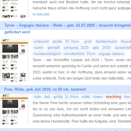
eventuell auch mal Besitzer hatte, die sie herzlos entsorgt
hübsche Maus schien die Hoffnung noch nicht ganz aufgege
in-not.com
Tyron – Segugio Italiano – Rüde – geb. 01.07.2020 – braucht dringen
gefördert wird
entwurmt
größe: 55-70cm - groß
familienhund
freund
rüden
geimpft
jahrgang 2020
geb. 2020
auslandst
hundeverträglich
schulterhöhe: 55cm
segugio italiano
Tyron – der Schnüffler Update Juli 2024 – Tyron, unser cha
verweilt weiterhin geduldig im Canile und sehnt sich zutiefst
2021 wartet er hier, in der Hoffnung, dass jemand seine s
Liebe entdeckt. Trotz der langen Zeit hinter den Gitterstäb
... 
Free, Rüde, geb Juli 2010, ca 50 cm, kastriert
rüde
lieb
größe: 31-54cm - mittel
rüden
mischling
free
Der Name Free hat für unseren tollen Schützling eine ganz 
bis er zu uns kam, nur ein recht tristes und einsames Leb
Zuwendung oder Aufmerksamkeit an einer Kette und sein e
eine kleine Hundehütte. Free hatte die Aufgabe, eine Tankstelle