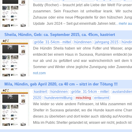
Buddy (Rocher) – braucht jetzt alle Liebe der Welt! Für uns
zusammen. Sein Frauchen ist unheilbar krank. Wir such
Zuhause oder eine neue Pflegestelle für den hübschen Junge
Update Juni 2024 – Seit gut eineinhalb Jahren lebt
... mehr a
Sheila, Hündin, Geb: ca. September 2015, ca. 45cm, kastriert
größe: 31-54cm - mittel
hündinnen
jahrgang 2015
hündi
Die Hündin Sheila haben wir ohne Futter und Wasser, ang
entdeckt bei einem Haus in Suceava, Rumänien entdeckt (sie
nur ab und zu gefüttert und war wahrscheinlich seit dem W
Sommer und Winter ohne jegliche Zuneigung oder Zuwendung
not.com
Mila, Hündin, geb April 2020, ca 40 cm – sitzt in der Tötung !!!
kastriert
hündinnen
größe: 31-54cm - mittel
auslandstie
2020
hundevermittlung
mischling
entwurmt
Wie leider so viele andere Fellnasen, ist Mila zusammen mit
Shelter in Suceava gelandet, wo die Hunde kaum eine Chanc
dieses zu überleben und dort leider auch ständig auf Anord
Mila im Public Shelter gelandet ist, wissen wir nicht, jedoch ist 