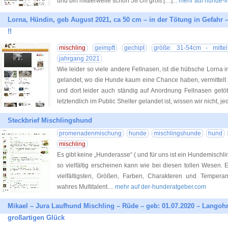
und bin mittlerweile schon 58 cm groß […]
... mehr auf hunde-
Lorna, Hündin, geb August 2021, ca 50 cm – in der Tötung in Gefahr –
!!
mischling
geimpft
gechipt
größe: 31-54cm - mittel
jahrgang 2021
Wie leider so viele andere Fellnasen, ist die hübsche Lorna 
gelandet, wo die Hunde kaum eine Chance haben, vermittelt
und dort leider auch ständig auf Anordnung Fellnasen get
letztendlich im Public Shelter gelandet ist, wissen wir nicht, je
Steckbrief Mischlingshund
promenadenmischung
hunde
mischlingshunde
hund
mischling
Es gibt keine „Hunderasse“ ( und für uns ist ein Hundemischlin
so vielfältig erscheinen kann wie bei diesen tollen Wesen.
vielfältigsten, Größen, Farben, Charakteren und Tempera
wahres Multitalent.
... mehr auf der-hunderatgeber.com
Mikael – Jura Laufhund Mischling – Rüde – geb: 01.07.2020 – Langoh
großartigen Glück