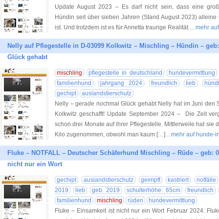
Update August 2023 – Es darf nicht sein, dass eine gro
Hündin seit über sieben Jahren (Stand August 2023) alleine
ist. Und trotzdem ist es für Annetta traurige Realität.
... mehr a
Nelly auf Pflegestelle in D-03099 Kolkwitz – Mischling – Hündin – geb
Glück gehabt
mischling
pflegestelle in deutschland
hundevermittlung
familienhund
jahrgang 2024
freundlich
lieb
hünd
gechipt
auslandstierschutz
Nelly – gerade nochmal Glück gehabt Nelly hat im Juni den S
Kolkwitz geschafft! Update September 2024 – Die Zeit verg
schon drei Monate auf ihrer Pflegestelle. Mittlerweile hat si
Kilo zugenommen, obwohl man kaum […]
... mehr auf hunde-i
Fluke – NOTFALL – Deutscher Schäferhund Mischling – Rüde – geb: 01
nicht nur ein Wort
gechipt
auslandstierschutz
geimpft
kastriert
notfälle
2019
lieb
geb. 2019
schulterhöhe: 65cm
freundlich
familienhund
mischling
rüden
hundevermittlung
Fluke – Einsamkeit ist nicht nur ein Wort Februar 2024: Fl