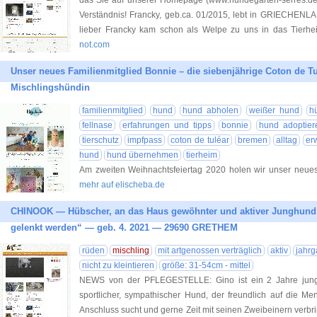
das Sie auf unserer Homepage (www.hundegarten-serres.de) 
Verständnis! Francky, geb.ca. 01/2015, lebt in GRIECHENLA
lieber Francky kam schon als Welpe zu uns in das Tierhe
not.com
Unser neues Familienmitglied Bonnie – die siebenjährige Coton de Tu
Mischlingshündin
familienmitglied
hund
hund abholen
weißer hund
h
fellnase
erfahrungen und tipps
bonnie
hund adoptier
tierschutz
impfpass
coton de tuléar
bremen
alltag
er
hund
hund übernehmen
tierheim
Am zweiten Weihnachtsfeiertag 2020 holen wir unser neue
mehr auf elischeba.de
CHINOOK — Hübscher, an das Haus gewöhnter und aktiver Junghund
gelenkt werden“ — geb. 4. 2021 — 29690 GRETHEM
rüden
mischling
mit artgenossen verträglich
aktiv
jahr
nicht zu kleintieren
größe: 31-54cm - mittel
NEWS von der PFLEGESTELLE: Gino ist ein 2 Jahre junger 
sportlicher, sympathischer Hund, der freundlich auf die Me
Anschluss sucht und gerne Zeit mit seinen Zweibeinern verbri