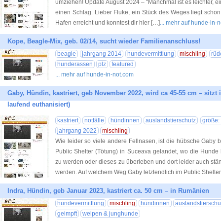
umziehen! Update August 2024 – “Manchmal ist es leichter, ein
einen Schlag. Lieber Fluke, ein Stück des Weges liegt schon 
Hafen erreicht und konntest dir hier […]
... mehr auf hunde-in-
Kope, Beagle-Mix, geb. 02/14, sucht wieder Familienanschluss!
beagle
jahrgang 2014
hundevermittlung
mischling
rüd
hunderassen
plz
featured
... mehr auf hunde-in-not.com
Gaby, Hündin, kastriert, geb November 2022, wird ca 45-55 cm – sitzt i
laufend euthanisiert)
kastriert
notfälle
hündinnen
auslandstierschutz
größe:
jahrgang 2022
mischling
Wie leider so viele andere Fellnasen, ist die hübsche Gaby b
Public Shelter (Tötung) in Suceava gelandet, wo die Hunde
zu werden oder dieses zu überleben und dort leider auch stä
werden. Auf welchem Weg Gaby letztendlich im Public Shelter
Indra, Hündin, geb Januar 2023, kastriert ca. 50 cm – in Rumänien
hundevermittlung
mischling
hündinnen
auslandstierschu
geimpft
welpen & junghunde