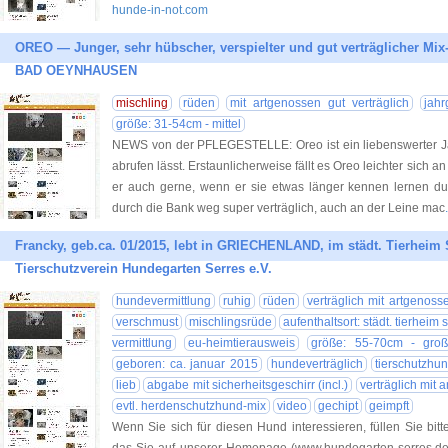
hunde-in-not.com
OREO — Junger, sehr hübscher, verspielter und gut verträglicher Mi
BAD OEYNHAUSEN
mischling
rüden
mit artgenossen gut verträglich
jah
größe: 31-54cm - mittel
NEWS von der PFLEGESTELLE: Oreo ist ein liebenswerter Ja
abrufen lässt. Erstaunlicherweise fällt es Oreo leichter sich 
er auch gerne, wenn er sie etwas länger kennen lernen dur
durch die Bank weg super verträglich, auch an der Leine mac
Francky, geb.ca. 01/2015, lebt in GRIECHENLAND, im städt. Tierheim S
Tierschutzverein Hundegarten Serres e.V.
hundevermittlung
ruhig
rüden
verträglich mit artgenoss
verschmust
mischlingsrüde
aufenthaltsort: städt. tierheim 
vermittlung
eu-heimtierausweis
größe: 55-70cm - gro
geboren: ca. januar 2015
hundeverträglich
tierschutzhu
lieb
abgabe mit sicherheitsgeschirr (incl.)
verträglich mit
evtl. herdenschutzhund-mix
video
gechipt
geimpft
Wenn Sie sich für diesen Hund interessieren, füllen Sie bitt