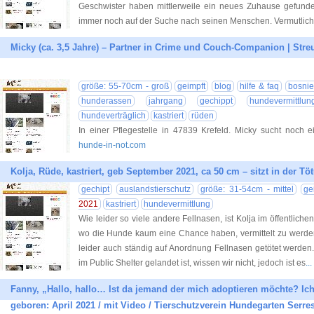
Geschwister haben mittlerweile ein neues Zuhause gefunden
immer noch auf der Suche nach seinen Menschen. Vermutlich 
Micky (ca. 3,5 Jahre) – Partner in Crime und Couch-Companion | Stre
größe: 55-70cm - groß
geimpft
blog
hilfe & faq
bosni
hunderassen
jahrgang
gechippt
hundevermittlun
hundeverträglich
kastriert
rüden
In einer Pflegestelle in 47839 Krefeld. Micky sucht noch 
hunde-in-not.com
Kolja, Rüde, kastriert, geb September 2021, ca 50 cm – sitzt in der Töt
gechipt
auslandstierschutz
größe: 31-54cm - mittel
ge
2021
kastriert
hundevermittlung
Wie leider so viele andere Fellnasen, ist Kolja im öffentliche
wo die Hunde kaum eine Chance haben, vermittelt zu werden
leider auch ständig auf Anordnung Fellnasen getötet werden
im Public Shelter gelandet ist, wissen wir nicht, jedoch ist es
..
Fanny, „Hallo, hallo… Ist da jemand der mich adoptieren möchte? Ich 
geboren: April 2021 / mit Video / Tierschutzverein Hundegarten Serres