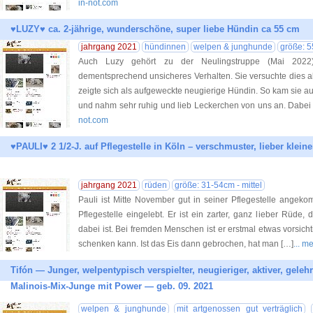
in-not.com
♥LUZY♥ ca. 2-jährige, wunderschöne, super liebe Hündin ca 55 cm
jahrgang 2021
hündinnen
welpen & junghunde
größe: 5
Auch Luzy gehört zu der Neulingstruppe (Mai 2022
dementsprechend unsicheres Verhalten. Sie versuchte dies al
zeigte sich als aufgeweckte neugierige Hündin. So kam sie au
und nahm sehr ruhig und lieb Leckerchen von uns an. Dabei
not.com
♥PAULI♥ 2 1/2-J. auf Pflegestelle in Köln – verschmuster, lieber klei
jahrgang 2021
rüden
größe: 31-54cm - mittel
Pauli ist Mitte November gut in seiner Pflegestelle angeko
Pflegestelle eingelebt. Er ist ein zarter, ganz lieber Rüde
dabei ist. Bei fremden Menschen ist er erstmal etwas vorsich
schenken kann. Ist das Eis dann gebrochen, hat man […]
... m
Tifón — Junger, welpentypisch verspielter, neugieriger, aktiver, gelehr
Malinois-Mix-Junge mit Power — geb. 09. 2021
welpen & junghunde
mit artgenossen gut verträglich