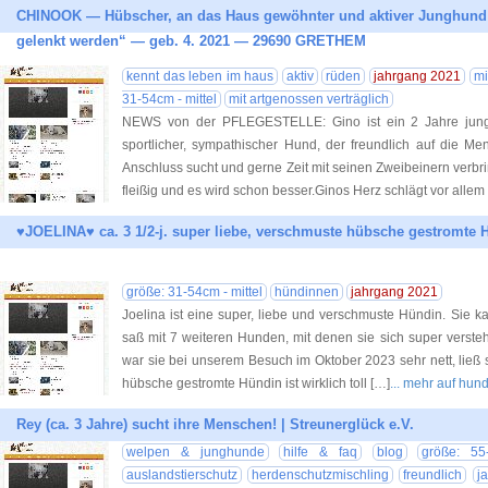
CHINOOK — Hübscher, an das Haus gewöhnter und aktiver Junghund
gelenkt werden“ — geb. 4. 2021 — 29690 GRETHEM
kennt das leben im haus
aktiv
rüden
jahrgang 2021
mi
31-54cm - mittel
mit artgenossen verträglich
NEWS von der PFLEGESTELLE: Gino ist ein 2 Jahre junger 
sportlicher, sympathischer Hund, der freundlich auf die Me
Anschluss sucht und gerne Zeit mit seinen Zweibeinern verbri
fleißig und es wird schon besser.Ginos Herz schlägt vor allem 
♥JOELINA♥ ca. 3 1/2-j. super liebe, verschmuste hübsche gestromte
größe: 31-54cm - mittel
hündinnen
jahrgang 2021
Joelina ist eine super, liebe und verschmuste Hündin. Sie 
saß mit 7 weiteren Hunden, mit denen sie sich super verste
war sie bei unserem Besuch im Oktober 2023 sehr nett, ließ 
hübsche gestromte Hündin ist wirklich toll […]
... mehr auf hun
Rey (ca. 3 Jahre) sucht ihre Menschen! | Streunerglück e.V.
welpen & junghunde
hilfe & faq
blog
größe: 55
auslandstierschutz
herdenschutzmischling
freundlich
j