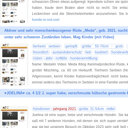
schwarzen Ohren etwas aufgeregt. Irgendwie schien sie spü
haben, traute dem Braten aber nicht so recht. Sie entsc
Leckerchen und die Streicheleinheiten anzunehmen. Sie 
hunde-in-not.com
Aktiver und sehr menschenbezogener Rüde „Meda“, geb. 2021, sucht
unter sehr schweren Zuständen leben. Mag Kinder (mit Video)
tierheim serbien
geimpft
größe: 55-70cm - groß
freundlich
auslandstierschutz
lieb
kastriert
hundevertr
rüden
aktiv
notfälle
hundevermittlung
Name: MedaIm Video: Meda #dog #animalprotection Rüde, ka
großer Mischling, ca. 60 cm Herkunft: Tierheim Serbien (Nis)
Artgenossen, kennt Kinder Katzenverträglichkeit: nicht be
einmal seitens des Tierheims in Serbien in eine Familie vermit
♥JOELINA♥ ca. 4 1/2 J. super liebe, verschmuste hübsche gestromte
hündinnen
jahrgang 2021
größe: 31-54cm - mittel
Joelina ist eine super, liebe und verschmuste Hündin. Sie 
saß mit 7 weiteren Hunden, mit denen sie sich super verste
war sie bei unserem Besuch im Oktober 2023 sehr nett, ließ 