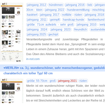
jahrgang 2012
hündinnen
jahrgang 2016
lieb
jahrga
30cm - klein
jahrgang 2022
hundevermittlung
mischling
kastriert
jahrgang 2017
notfälle
rüden
jahrgang 2018
jahrgang 2011
geimpft
handicap-hunde
familienhund
größe: 71cm aufwärts - sehr groß
jahrgang 2010
wel
jahrgang 2024
jahrgang 2023
freundlich
auslandsti
jahrgang 2025
gechipt
Verantwortungsvolle und zuverlässige Pflegestellen i
Pflegestelle bietet dem Hund das „Sprungbrett“ in sein endgü
Leben in einem Zuhause heran, geht mit ihm Spazieren und b
Das Üben des Alleine Bleibens und auch die Sozialisierung 
in-not.com
♥MERLIN♥ ca. 3-j. wunderschöner, sehr menschenbezogener, geduldi
charakterlich ein toller Typ! 60 cm
größe: 55-70cm - groß
jahrgang 2021
rüden
Merlin ist ein wunderschöner ruhiger Rüde, der leider noc
täglich darauf hofft, endlich etwas Schönes von der Welt 
bekommen. Sowohl äußerlich als auch charakterlich einfach ei
bis er mit Streicheleinheiten und Leckerlies an der Reihe ist. 