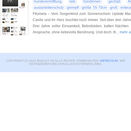
hundevermittlung
lieb
hündinnen
gechipt
f
auslandstierschutz
geimpft
größe: 55-70cm - groß
entwu
Filomela – Vom Sorgenkind zum Sonnenschein Update Mai 2
Canile und ihr Herz leuchtet noch immer. Seit über drei Jahren
Drei Jahre voller Einsamkeit, Betonböden, kalten Nächte
Ansprache, ohne liebevolle Berührung. Und doch: Ih
... mehr 
COPYRIGHT (C) 2012 BUGLET UG ALLE RECHTE VORBEHALTEN.
IMPRESSUM
. WIR
DISTANZIEREN UNS VON ALLEN EXTERNEN LINKS.