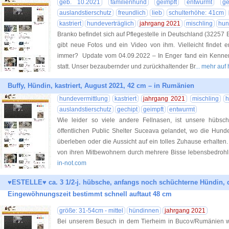
geb. 10.2021
familienhund
geimpft
entwurmt
ge
auslandstierschutz
freundlich
lieb
schulterhöhe: 41cm
kastriert
hundeverträglich
jahrgang 2021
mischling
hun
Branko befindet sich auf Pflegestelle in Deutschland (3225
gibt neue Fotos und ein Video von ihm. Vielleicht findet 
immer? Update vom 04.09.2022 – In Enger fand ein Kennenl
statt. Unser bezaubernder und zurückhaltender Br
... mehr auf
Buffy, Hündin, kastriert, August 2021, 42 cm – in Rumänien
hundevermittlung
kastriert
jahrgang 2021
mischling
h
auslandstierschutz
gechipt
geimpft
entwurmt
Wie leider so viele andere Fellnasen, ist unsere hübsch
öffentlichen Public Shelter Suceava gelandet, wo die Hu
überleben oder die Aussicht auf ein tolles Zuhause erhalten
von ihren Mitbewohnern durch mehrere Bisse lebensbedrohlic
in-not.com
♥ESTELLE♥ ca. 3 1/2-j. hübsche, anfangs noch schüchterne Hündin, d
Eingewöhnungszeit bestimmt schnell auftaut 48 cm
größe: 31-54cm - mittel
hündinnen
jahrgang 2021
Bei unserem Besuch in dem Tierheim in Bucov/Rumänien wa