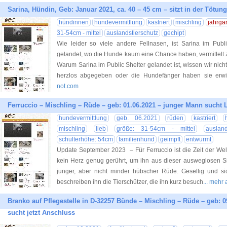
Sarina, Hündin, Geb: Januar 2021, ca. 40 – 45 cm – sitzt in der Tötung 
hündinnen
hundevermittlung
kastriert
mischling
jahrga
31-54cm - mittel
auslandstierschutz
gechipt
Wie leider so viele andere Fellnasen, ist Sarina im Publ
gelandet, wo die Hunde kaum eine Chance haben, vermittelt 
Warum Sarina im Public Shelter gelandet ist, wissen wir nicht.
herzlos abgegeben oder die Hundefänger haben sie erwi
not.com
Ferruccio – Mischling – Rüde – geb: 01.06.2021 – junger Mann sucht 
hundevermittlung
geb. 06.2021
rüden
kastriert
mischling
lieb
größe: 31-54cm - mittel
ausland
schulterhöhe: 54cm
familienhund
geimpft
entwurmt
Update September 2023 – Für Ferruccio ist die Zeit der Welpe
kein Herz genug gerührt, um ihn aus dieser ausweglosen Sit
junger, aber nicht minder hübscher Rüde. Gesellig und 
beschreiben ihn die Tierschützer, die ihn kurz besuch
... mehr
Branko auf Pflegestelle in D-32257 Bünde – Mischling – Rüde – geb: 09
sucht jetzt Anschluss