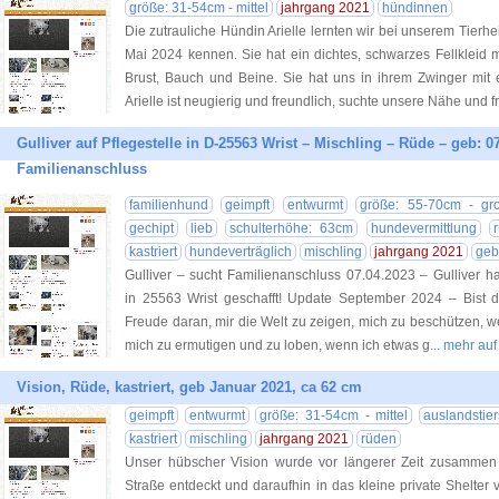
größe: 31-54cm - mittel
jahrgang 2021
hündinnen
Die zutrauliche Hündin Arielle lernten wir bei unserem Tie
Mai 2024 kennen. Sie hat ein dichtes, schwarzes Fellkleid 
Brust, Bauch und Beine. Sie hat uns in ihrem Zwinger mit 
Arielle ist neugierig und freundlich, suchte unsere Nähe und f
Gulliver auf Pflegestelle in D-25563 Wrist – Mischling – Rüde – geb: 0
Familienanschluss
familienhund
geimpft
entwurmt
größe: 55-70cm - gr
gechipt
lieb
schulterhöhe: 63cm
hundevermittlung
kastriert
hundeverträglich
mischling
jahrgang 2021
geb
Gulliver – sucht Familienanschluss 07.04.2023 – Gulliver h
in 25563 Wrist geschafft! Update September 2024 – Bist 
Freude daran, mir die Welt zu zeigen, mich zu beschützen, w
mich zu ermutigen und zu loben, wenn ich etwas g
... mehr au
Vision, Rüde, kastriert, geb Januar 2021, ca 62 cm
geimpft
entwurmt
größe: 31-54cm - mittel
auslandstier
kastriert
mischling
jahrgang 2021
rüden
Unser hübscher Vision wurde vor längerer Zeit zusammen 
Straße entdeckt und daraufhin in das kleine private Shelter 