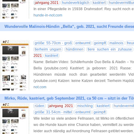
jahrgang 2021
hundeverträglich
kastriert
hundevermittlu
In einer Pflegestelle in 15938 Drahnsdorf. Rey sucht noch 
hunde-in-not.com
Wundervolle Malinois-Hündin „Bella“, geb. 2021, sucht Freunde diese
größe: 55-70cm - groß
entwurmt
geimpft
malinois
freu
tierheim ungarn
hündinnen
tiere suchen ein zuhause
2021
kastriert
Name: BellaIm Video: Schäferhunde Duo Bella & Aladin – Yo
Bella (youtube.com) Kastriert: ja geboren: 2021 Rasse: M
Hündinnen müsste noch dran gearbeitet werdenIm Vid
(youtube.com) Katzen: keine Katzen derzeit: Tierheim Hajd
not.com
Mirko, Rüde, kastriert, geb September 2021, ca 50 cm – sitzt in der Tö
rüden
jahrgang 2021
mischling
kastriert
hundevermit
größe: 31-54cm - mittel
entwurmt
geimpft
Wie leider so viele andere Fellnasen, ist Mirko im öffentliche
wo die Hunde kaum eine Chance haben, vermittelt zu werden
leider auch ständig auf Anordnung Fellnasen getötet werden