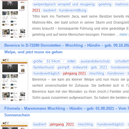
welpentypisch verspielt und neugierig
gelehrig
malinois
2021
kastriert
hundevermittlung
Tifón kam ins Tierheim Jaca, weil seine Besitzer bereits m
Malinois-Mix, der bald schon in seiner Sturm und Drangzei
eines braucht – konsequente Führung und eine geduldige Erzi
gelehrig und auf seine Menschen bezogen. Fremden
... mehr
Berenice in D-72280 Dornstetten – Mischling – Hündin – geb. 09.10.202
Welpe, und jetzt muss sie gehen
größe: 31-54cm - mittel
auslandstierschutz
schulte
familienhund
geimpft
entwurmt
geb. 2021
hundevermi
hundeverträglich
jahrgang 2021
mischling
hündinnen
l
Berenice – sie kam als kleiner Welpe und nun muss sie 
verliert unverschuldet ihr Zuhause. Sie befindet sich in 
Berenice kam mit vier Monaten zu ihrer (noch-) Familie und
Sohn quasi zusammen aufgewachsen. So haben die beiden e
Filomela – Maremmano Mischling – Hündin – geb: 01.08.2021 – Vom 
Sonnenschein
kastriert
jahrgang 2021
mischling
hundeverträglich