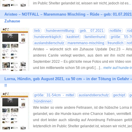
im Public Shelter gelandet ist, wissen wir nicht, jedoch ist es
..
Aristeo – NOTFALL – Maremmano Mischling – Rüde – geb: 01.07.2021 –
Zuhause
lieb
hundevermittlung
geb. 07.2021
notfälle
rü
hundeverträglich
kastriert
familienhund
größe: 55-
auslandstierschutz
maremmano-mischling
freundlich
not
Aristeo – wünscht sich ein Zuhause Update Dez.23 – Ariste
anderes Canile verlegt werden, aus dem wir ihn nicht mehr
September 2022 – Es gibt tolle neue Fotos und ein Video von
und bin mittlerweile schon 58 cm groß […]
... mehr auf hunde-
Lorna, Hündin, geb August 2021, ca 50 cm – in der Tötung in Gefahr –
!!
größe: 31-54cm - mittel
auslandstierschutz
gechipt
g
hündinnen
Wie leider so viele andere Fellnasen, ist die hübsche Lorna 
gelandet, wo die Hunde kaum eine Chance haben, vermittelt
und dort leider auch ständig auf Anordnung Fellnasen get
letztendlich im Public Shelter gelandet ist, wissen wir nicht, je