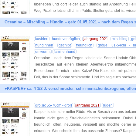
überleben und dort leider auch ständig auf Anordnung Fel
Weg Picolino letztendlich im Public Shelter gelandet ist, wisse
Oceanine – Mischling – Hündin – geb: 01.05.2021 – nach dem Regen s
kastriert
hundeverträglich
jahrgang 2021
mischling
ge
hündinnen
gechipt
freundlich
größe: 31-54cm - mit
entwurmt
familienhund
Oceanine – nach dem Regen scheint die Sonne Update Okto
Tierschützer auf einen kleinen Abenteuertrip mitgenom
Besonderen für mich – eine Katze! Die Katze, die mir präsen
Fell, das in der Sonne schimmerte. Und ich sag euch nochwas
♥KASPER♥ ca. 4 1/2 J. verschmuster, sehr menschenbezogener, offe
größe: 55-70cm - groß
jahrgang 2021
rüden
Kasper ist ein sehr netter Rüde. Als er Besuch von uns bekam
konnte nicht genug Streicheleinheiten bekommen. Dabei
freundlich, offen, neugierig, verspielt und möchte gerne
erkunden. Wer schenkt ihm das passende Zuhause? Kasper te