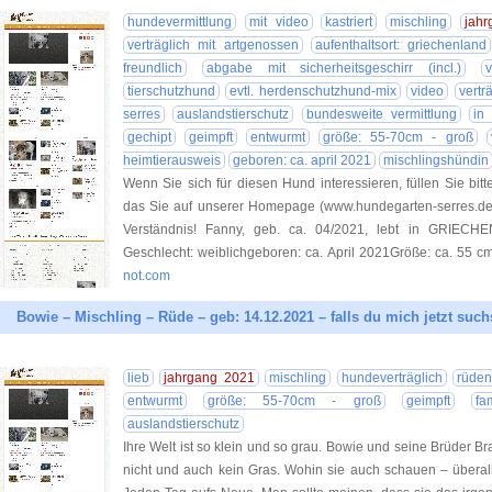
hundevermittlung
mit video
kastriert
mischling
jah
verträglich mit artgenossen
aufenthaltsort: griechenland
freundlich
abgabe mit sicherheitsgeschirr (incl.)
tierschutzhund
evtl. herdenschutzhund-mix
video
vertr
serres
auslandstierschutz
bundesweite vermittlung
in
gechipt
geimpft
entwurmt
größe: 55-70cm - groß
heimtierausweis
geboren: ca. april 2021
mischlingshündin
Wenn Sie sich für diesen Hund interessieren, füllen Sie bitt
das Sie auf unserer Homepage (www.hundegarten-serres.de) 
Verständnis! Fanny, geb. ca. 04/2021, lebt in GRIECHE
Geschlecht: weiblichgeboren: ca. April 2021Größe: ca. 55 cmk
not.com
Bowie – Mischling – Rüde – geb: 14.12.2021 – falls du mich jetzt suchs
lieb
jahrgang 2021
mischling
hundeverträglich
rüden
entwurmt
größe: 55-70cm - groß
geimpft
fa
auslandstierschutz
Ihre Welt ist so klein und so grau. Bowie und seine Brüder 
nicht und auch kein Gras. Wohin sie auch schauen – überall t