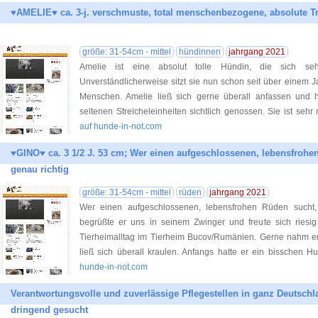
♥AMELIE♥ ca. 3-j. verschmuste, total menschenbezogene, absolute 
größe: 31-54cm - mittel
hündinnen
jahrgang 2021
Amelie ist eine absolut tolle Hündin, die sich se
Unverständlicherweise sitzt sie nun schon seit über einem Ja
Menschen. Amelie ließ sich gerne überall anfassen und 
seltenen Streicheleinheiten sichtlich genossen. Sie ist s
auf hunde-in-not.com
♥GINO♥ ca. 3 1/2 J. 53 cm; Wer einen aufgeschlossenen, lebensfrohen
genau richtig
größe: 31-54cm - mittel
rüden
jahrgang 2021
Wer einen aufgeschlossenen, lebensfrohen Rüden sucht, i
begrüßte er uns in seinem Zwinger und freute sich riesi
Tierheimalltag im Tierheim Bucov/Rumänien. Gerne nahm e
ließ sich überall kraulen. Anfangs hatte er ein bisschen 
hunde-in-not.com
Verantwortungsvolle und zuverlässige Pflegestellen in ganz Deutschl
dringend gesucht