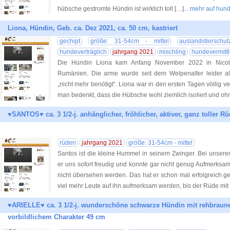
hübsche gestromte Hündin ist wirklich toll […]
... mehr auf hun
Liona, Hündin, Geb. ca. Dez 2021, ca. 50 cm, kastriert
gechipt
größe: 31-54cm - mittel
auslandstierschut
hundeverträglich
jahrgang 2021
mischling
hundevermitt
Die Hündin Liona kam Anfang November 2022 in Nicol’s
Rumänien. Die arme wurde seit dem Welpenalter leider a
„nicht mehr benötigt“. Liona war in den ersten Tagen völlig v
man bedenkt, dass die Hübsche wohl ziemlich isoliert und oh
♥SANTOS♥ ca. 3 1/2-j. anhänglicher, fröhlicher, aktiver, ganz toller R
rüden
jahrgang 2021
größe: 31-54cm - mittel
Santos ist die kleine Hummel in seinem Zwinger. Bei unser
er uns sofort freudig und konnte gar nicht genug Aufmerksa
nicht übersehen werden. Das hat er schon mal erfolgreich ges
viel mehr Leute auf ihn aufmerksam werden, bis der Rüde mit 
♥ARIELLE♥ ca. 3 1/2-j. wunderschöne schwarze Hündin mit rehbrau
vorbildlichem Charakter 49 cm