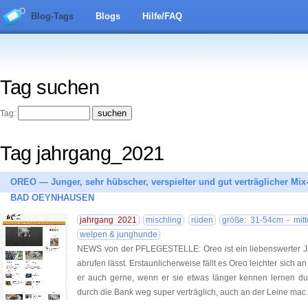
Blog-Tags
Blogs
Hilfe/FAQ
Tag suchen
Tag:
Tag jahrgang_2021
OREO — Junger, sehr hübscher, verspielter und gut verträglicher Mi
BAD OEYNHAUSEN
jahrgang 2021
mischling
rüden
größe: 31-54cm - mitt
welpen & junghunde
NEWS von der PFLEGESTELLE: Oreo ist ein liebenswerter Ja
abrufen lässt. Erstaunlicherweise fällt es Oreo leichter sich 
er auch gerne, wenn er sie etwas länger kennen lernen dur
durch die Bank weg super verträglich, auch an der Leine mac