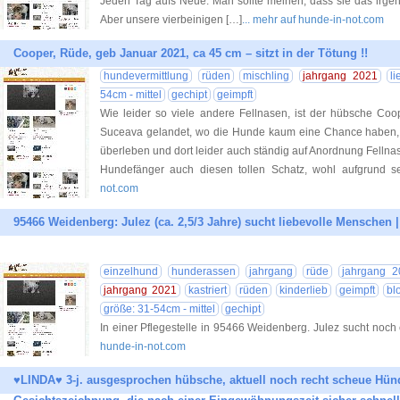
Jeden Tag aufs Neue. Man sollte meinen, dass sie das irgen
Aber unsere vierbeinigen […]
... mehr auf hunde-in-not.com
Cooper, Rüde, geb Januar 2021, ca 45 cm – sitzt in der Tötung !!
hundevermittlung
rüden
mischling
jahrgang 2021
li
54cm - mittel
gechipt
geimpft
Wie leider so viele andere Fellnasen, ist der hübsche Coop
Suceava gelandet, wo die Hunde kaum eine Chance haben, v
überleben und dort leider auch ständig auf Anordnung Fellna
Hundefänger auch diesen tollen Schatz, wohl aufgrund se
not.com
95466 Weidenberg: Julez (ca. 2,5/3 Jahre) sucht liebevolle Menschen |
einzelhund
hunderassen
jahrgang
rüde
jahrgang 2
jahrgang 2021
kastriert
rüden
kinderlieb
geimpft
bl
größe: 31-54cm - mittel
gechipt
In einer Pflegestelle in 95466 Weidenberg. Julez sucht noch
hunde-in-not.com
♥LINDA♥ 3-j. ausgesprochen hübsche, aktuell noch recht scheue Hündi