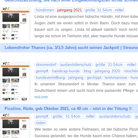
Gesichtszeichnung, die nach einer Eingewöhnungszeit sicher schnell
hündinnen
jahrgang 2021
größe: 31-54cm - mittel
Linda ist eine ausgesprochen hübsche Hündin, mit ihren tol
Augen zieht sie einen sofort in ihren Bann. Doch dazu mus
trauen sich zu zeigen. Linda ist aktuell nämlich noch rech
lange sie schon im Tierheim sitzt, aber manche Hunde müsse
Lebensfroher Thanos (ca. 3/3,5 Jahre) sucht seinen Jackpot! | Streune
streunerdorf
auslandstierschutz
größe: 31-54cm - mittel
geimpft
handicap-hunde
blog
jahrgang 2020
mischli
hundevermittlung
jahrgang
gechippt
leishmaniose
hun
In unserem Streunerdorf in Mostar. Thanos kann zum 
Deutschland reisen und sucht noch eine passende Pflege- o
not.com
Picolino, Rüde, geb Oktober 2021, ca 40 cm – sitzt in der Tötung !!
geimpft
größe: 31-54cm - mittel
auslandstierschutz
g
rüden
Wie leider so viele andere Fellnasen, ist der hübsche Picoli
Suceava gelandet, wo die Hunde kaum eine Chance haben, v